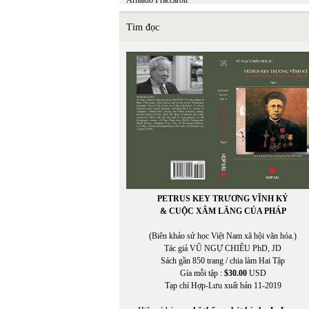
Arnaldo Fraccaroli
Tìm đọc
PETRUS KEY TRƯƠNG VĨNH KÝ
& CUỘC XÂM LĂNG CỦA PHÁP
(Biên khảo sử học Việt Nam xã hội văn hóa.)
Tác giả VŨ NGỰ CHIÊU PhD, JD
Sách gần 850 trang / chia làm Hai Tập
Gía mỗi tập :
$30.00
USD
Tạp chí Hợp-Lưu xuất bản 11-2019