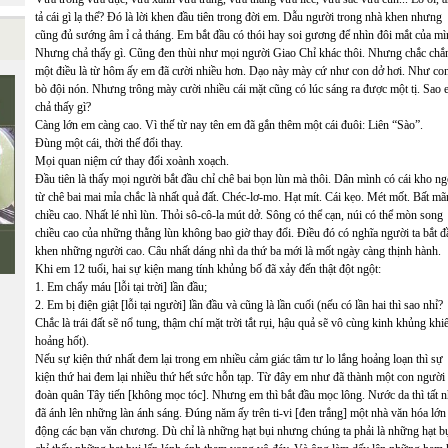
tả cái gì lạ thế? Đó là lời khen đầu tiên trong đời em. Dẫu người trong nhà khen nhưng
cũng đủ sướng âm ỉ cả tháng. Em bắt đầu có thói hay soi gương để nhìn đôi mắt của mì
Nhưng chả thấy gì. Cũng đen thùi như mọi người Giao Chỉ khác thôi. Nhưng chắc chắ
một điều là từ hôm ấy em đã cười nhiều hơn. Dạo này mày cứ như con dở hơi. Như co
bò đội nón. Nhưng trông mày cười nhiều cái mặt cũng có lúc sáng ra được một tị. Sao
chả thấy gì?
Càng lớn em càng cao. Vì thế từ nay tên em đã gắn thêm một cái đuôi: Liên “Sào”.
Đùng một cái, thời thế đổi thay.
Mọi quan niệm cứ thay đổi xoành xoạch.
Đầu tiên là thấy mọi người bắt đầu chỉ chê bai bọn lùn mà thôi. Dân mình có cái kho n
từ chê bai mai mỉa chắc là nhất quả đất. Chéc-lơ-mo. Hạt mít. Cái kẹo. Mét mốt. Bất mã
chiều cao. Nhất lé nhì lùn. Thỏi sô-cô-la mút dở. Sông có thể cạn, núi có thể mòn song
chiều cao của những thằng lùn không bao giờ thay đổi. Điều đó có nghĩa người ta bắt đ
khen những người cao. Câu nhất dáng nhì da thứ ba mới là mốt ngày càng thịnh hành.
Khi em 12 tuổi, hai sự kiện mang tính khủng bố đã xảy đến thật đột ngột:
1. Em chẩy máu [lỗi tại trời] lần đầu;
2. Em bị điện giật [lỗi tại người] lần đầu và cũng là lần cuối (nếu có lần hai thì sao nhỉ?
Chắc là trái đất sẽ nổ tung, thậm chí mặt trời tắt rụi, hậu quả sẽ vô cùng kinh khủng khi
hoảng hốt).
Nếu sự kiện thứ nhất đem lại trong em nhiều cảm giác tâm tư lo lắng hoảng loạn thì sự
kiện thứ hai đem lại nhiều thứ hết sức hỗn tạp. Từ đây em như đã thành một con người
đoàn quân Tây tiến [không mọc tóc]. Nhưng em thì bắt đầu mọc lông. Nước da thì tất n
đã ánh lên những làn ánh sáng. Đúng năm ấy trên ti-vi [đen trắng] một nhà văn hóa lớ
động các bạn văn chương. Dù chỉ là những hạt bụi nhưng chúng ta phải là những hạt bụ