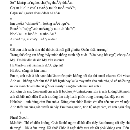
So’‘ kha(/p ha‘ng ho. cha(?ng thaÁ/y ddaÁu;
Ga(.m lu’o’‘n cho’.t thaÁ/y mi‘nh meÁ maÁ?n,
Ca(/n so’.i gaÁn ddau dda/u a/i aÁn.
á
Em bieÁ/t “chi moÁ”... loÀng raÁ/t ngu’/a,
BuoÁ‘n “ra(ng” anh uoÁ/ng ly nu’o’/c “du’/a”;
Nho’/ ai... ai bieÁ/t... ai nho’/ ai ?
Ai noÁ‘ng, ai cha/y... aÁ/y ai dai !
á
Cái bọn tinh ranh như thế thì còn ăn cái giải gì nữa. Quên khẩn trương!
Trong thế cùng em bỗng thấy mình thông minh đột xuất. “Vào hang bắt cọp”, các cụ An
Mỹ. Em bắt đầu đi săn Mỹ trên internet.
Hi Marilyn, rất hân hạnh được gặp lại!
Hi Bob, cũng rất hân hạnh!
Em ơi, anh thật là bất hạnh khi lần trước quên không hỏi địa chỉ email của em. Chỉ vì s
Anh ơi... không biết như thế là bất hạnh hay lại là may mắn cho anh nữa, vì có nhiều 
muốn mail cho em thì cứ gửi tới
marilyn.sao@wholemail.net
anh à.
Xin cảm ơn em. Còn email của anh là
boblowj@uninet.com
. Em à, anh không biết mọi
anh rất biết một điều là anh thường tìm thấy hạnh phúc trong thương đau đấy em ơi.
Hahahah... anh dũng cảm lắm anh à. Dũng cảm chính là tiêu chí đầu tiên của em về một 
Anh thấy em cũng rất quyến rũ đấy. Em thông minh, tinh tế, nhạy cảm, và anh nghĩ rằng
_____ ?
Phựt! Xoẹt!...
Mất điện. Thế có điên không. Chắc là nhà ngươi đã bắt đầu thấy đau thương rồi đấy 
thương!... Rõ là ẩm ương. Đồ chó! Chắc là ngửi thấy mùi cứt rồi phải không con. Tiêu ch