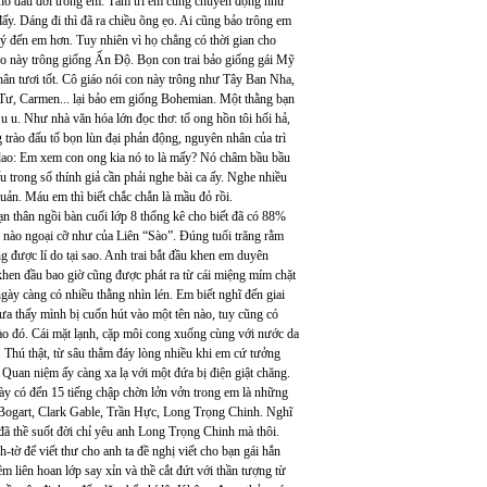
 hố đầu đời trong em. Tâm trí em cũng chuyển động như
. Dáng đi thì đã ra chiều õng ẹo. Ai cũng bảo trông em
ý đến em hơn. Tuy nhiên vì họ chẳng có thời gian cho
 dạo này trông giống Ấn Độ. Bọn con trai bảo giống gái Mỹ
hân tươi tốt. Cô giáo nói con này trông như Tây Ban Nha,
Tư, Carmen... lại bảo em giống Bohemian. Một thằng bạn
 u u. Như nhà văn hóa lớn đọc thơ: tổ ong hồn tôi hối hả,
 trào đấu tố bọn lùn đại phản động, nguyên nhân của trì
a dao: Em xem con ong kia nó to là mấy? Nó châm bầu bầu
u trong số thính giả cần phải nghe bài ca ấy. Nghe nhiều
uản. Máu em thì biết chắc chắn là mầu đỏ rồi.
n thân ngồi bàn cuối lớp 8 thống kê cho biết đã có 88%
i nào ngoại cỡ như của Liên “Sào”. Đúng tuổi trăng rằm
g được lí do tại sao. Anh trai bắt đầu khen em duyên
khen đầu bao giờ cũng được phát ra từ cái miệng mím chặt
gày càng có nhiều thằng nhìn lén. Em biết nghĩ đến giai
hưa thấy mình bị cuốn hút vào một tên nào, tuy cũng có
nào đó. Cái mặt lạnh, cặp môi cong xuống cùng với nước da
. Thú thật, từ sâu thẳm đáy lòng nhiều khi em cứ tưởng
. Quan niệm ấy càng xa lạ với một đứa bị điện giật chăng.
ày có đến 15 tiếng chập chờn lởn vởn trong em là những
 Bogart, Clark Gable, Trần Hực, Long Trọng Chinh. Nghĩ
ã thề suốt đời chỉ yêu anh Long Trọng Chinh mà thôi.
-tờ để viết thư cho anh ta đề nghị viết cho bạn gái hắn
 liên hoan lớp say xỉn và thề cắt đứt với thần tượng từ