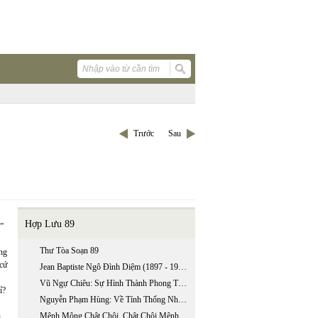
Trước
Sau
Hợp Lưu 89
n”
Thư Tòa Soạn 89
ông
 cứ
Jean Baptiste Ngô Đình Diệm (1897 - 1963): Thời Kỳ Chưa Nắm Quyền, 1897-1954 (phần 2)
Vũ Ngự Chiêu: Sự Hình Thành Phong Trào Quốc Gia Mới: Từ “trung Quân” Sang “ái Quốc”
ỉ?
Nguyễn Phạm Hùng: Về Tính Thống Nhất Giữa Văn Học Triều Tây Sơn Và Văn Học Triều Nguyễn
h
Mênh Mông Chật Chội, Chật Chội Mênh Mông