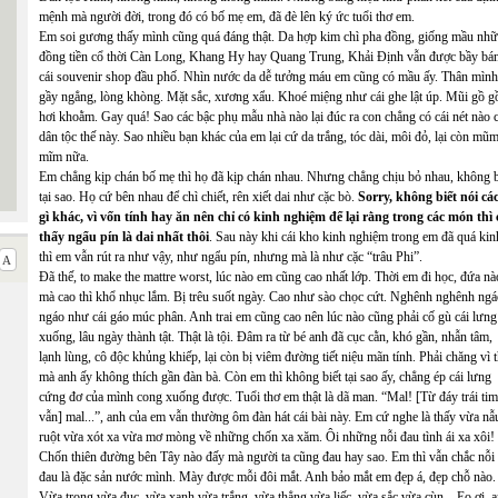
mệnh mà người đời, trong đó có bố mẹ em, đã đè lên ký ức tuổi thơ em.
Em soi gương thấy mình cũng quá đáng thật. Da hợp kim chì pha đồng, giống mầu nh
đồng tiền cổ thời Càn Long, Khang Hy hay Quang Trung, Khải Định vẫn được bầy bá
cái souvenir shop đầu phố. Nhìn nước da dễ tưởng máu em cũng có mầu ấy. Thân mình
gầy ngẳng, lòng khòng. Mặt sắc, xương xẩu. Khoé miệng như cái ghe lật úp. Mũi gồ g
hơi khoằm. Gay quá! Sao các bậc phụ mẫu nhà nào lại đúc ra con chẳng có cái nét nào 
dân tộc thế này. Sao nhiều bạn khác của em lại cứ da trắng, tóc dài, môi đỏ, lại còn mũ
mĩm nữa.
Em chẳng kịp chán bố mẹ thì họ đã kịp chán nhau. Nhưng chẳng chịu bỏ nhau, không b
tại sao. Họ cứ bên nhau để chì chiết, rên xiết dai như cặc bò.
Sorry, không biết nói cá
gì khác, vì vốn tính hay ăn nên chỉ có kinh nghiệm để lại rằng trong các món thì 
thấy ngẩu pín là dai nhất thôi
. Sau này khi cái kho kinh nghiệm trong em đã quá kin
thì em vẫn rút ra như vậy, như ngẩu pín, nhưng mà là như cặc “trâu Phi”.
Đã thế, to make the mattre worst, lúc nào em cũng cao nhất lớp. Thời em đi học, đứa nà
mà cao thì khổ nhục lắm. Bị trêu suốt ngày. Cao như sào chọc cứt. Nghênh nghênh ng
ngáo như cái gáo múc phân. Anh trai em cũng cao nên lúc nào cũng phải cố gù cái lưng
xuống, lâu ngày thành tật. Thật là tội. Đâm ra từ bé anh đã cục cằn, khó gần, nhẫn tâm,
lạnh lùng, cô độc khủng khiếp, lại còn bị viêm đường tiết niệu mãn tính. Phải chăng vì 
mà anh ấy không thích gần đàn bà. Còn em thì không biết tại sao ấy, chẳng ép cái lưng
cứng đơ của mình cong xuống được. Tuổi thơ em thật là dã man. “Mal! [Từ đáy trái tim
vẫn] mal...”, anh của em vẫn thường ôm đàn hát cái bài này. Em cứ nghe là thấy vừa nẫ
ruột vừa xót xa vừa mơ mòng về những chốn xa xăm. Ôi những nỗi đau tình ái xa xôi!
Chốn thiên đường bên Tây nào đấy mà người ta cũng đau hay sao. Em thì vẫn chắc nỗi
đau là đặc sản nước mình. Mày được mỗi đôi mắt. Anh bảo mắt em đẹp á, đẹp chỗ nào.
Vừa trong vừa đục, vừa xanh vừa trắng, vừa thẳng vừa liếc, vừa sắc vừa cùn... Eo ơi, 