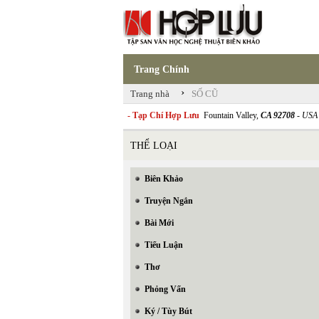
Trang Chính
›
Trang nhà
SỐ CŨ
- Tạp Chí Hợp Lưu
Fountain Valley,
CA 92708
- USA
THỂ LOẠI
Biên Khảo
Truyện Ngắn
Bài Mới
Tiểu Luận
Thơ
Phỏng Vấn
Ký / Tùy Bút