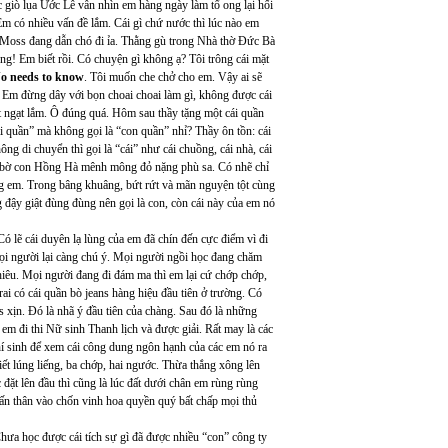
c giò lụa Ước Lễ vẫn nhìn em hàng ngày làm tổ ong lại hối
m có nhiều vấn đề lắm. Cái gì chứ nước thì lúc nào em
e Moss đang dẫn chó đi ỉa. Thằng gù trong Nhà thờ Đức Bà
ùng! Em biết rồi. Có chuyện gì không ạ? Tôi trông cái mặt
o needs to know
. Tôi muốn che chở cho em. Vậy ai sẽ
 Em đừng dây với bọn choai choai làm gì, không được cái
t ngạt lắm. Ô đúng quá. Hôm sau thầy tặng một cái quần
i quần” mà không gọi là “con quần” nhỉ? Thầy ôn tồn: cái
ng di chuyển thì gọi là “cái” như cái chuồng, cái nhà, cái
ên bờ con Hồng Hà mênh mông đỏ nặng phù sa. Có nhẽ chỉ
g em. Trong bâng khuâng, bứt rứt và mãn nguyện tột cùng
 đậy giật đùng đùng nên gọi là con, còn cái này của em nó
Có lẽ cái duyên lạ lùng của em đã chín đến cực điểm vì đi
mọi người lại càng chú ý. Mọi người ngồi học đang chăm
iêu. Mọi người đang đi đám ma thì em lại cứ chớp chớp,
ai có cái quần bò jeans hàng hiệu đầu tiên ở trường. Có
s xịn. Đó là nhã ý đầu tiên của chàng. Sau đó là những
em đi thi Nữ sinh Thanh lịch và được giải. Rất may là các
hí sinh để xem cái công dung ngôn hạnh của các em nó ra
biết lúng liếng, ba chớp, hai ngước. Thừa thắng xông lên
đặt lên đầu thì cũng là lúc đất dưới chân em rùng rùng
dấn thân vào chốn vinh hoa quyền quý bất chấp mọi thủ
ưa học được cái tích sự gì đã được nhiều “con” công ty