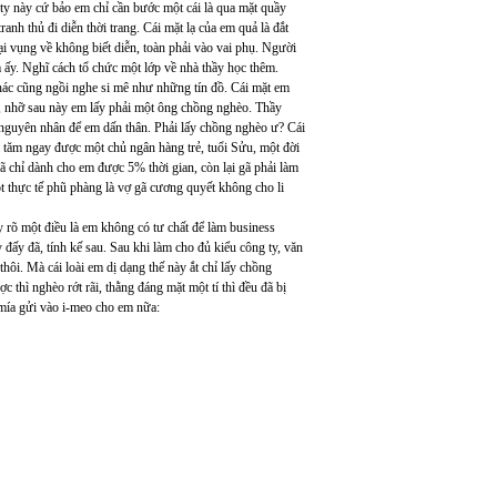
ty này cứ bảo em chỉ cần bước một cái là qua mặt quầy
nh thủ đi diễn thời trang. Cái mặt lạ của em quả là đắt
i vụng về không biết diễn, toàn phải vào vai phụ. Người
 ấy. Nghĩ cách tổ chức một lớp về nhà thầy học thêm.
ác cũng ngồi nghe si mê như những tín đồ. Cái mặt em
i, nhỡ sau này em lấy phải một ông chồng nghèo. Thầy
 nguyên nhân để em dấn thân. Phải lấy chồng nghèo ư? Cái
 tăm ngay được một chủ ngân hàng trẻ, tuổi Sửu, một đời
ã chỉ dành cho em được 5% thời gian, còn lại gã phải làm
t thực tế phũ phàng là vợ gã cương quyết không cho li
y rõ một điều là em không có tư chất để làm business
đấy đã, tính kế sau. Sau khi làm cho đủ kiểu công ty, văn
hôi. Mà cái loài em dị dạng thế này ắt chỉ lấy chồng
thì nghèo rớt rãi, thằng đáng mặt một tí thì đều đã bị
 mía gửi vào i-meo cho em nữa: