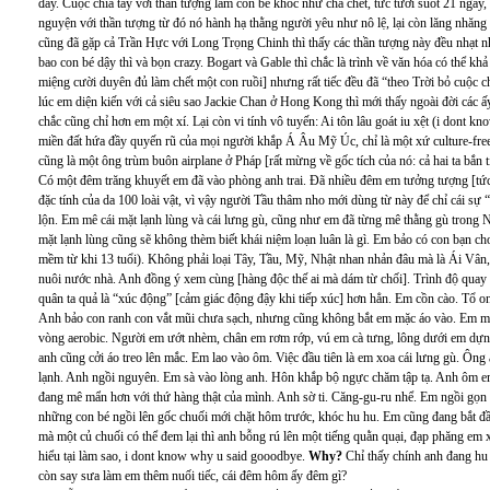
đây. Cuộc chia tay với thần tượng làm con bé khóc như cha chết, tức tưởi suốt 21 ngày
nguyện với thần tượng từ đó nó hành hạ thằng người yêu như nô lệ, lại còn lăng nhăng 
cũng đã gặp cả Trần Hực với Long Trọng Chinh thì thấy các thần tượng này đều nhạt n
bao con bé dậy thì và bọn crazy. Bogart và Gable thì chắc là trình về văn hóa có thể kh
miệng cười duyên đủ làm chết một con ruồi] nhưng rất tiếc đều đã “theo Trời bỏ cuộc c
lúc em diện kiến với cả siêu sao Jackie Chan ở Hong Kong thì mới thấy ngoài đời các ấ
chắc cũng chỉ hơn em một xí. Lại còn vi tính vô tuyến: Ai tôn lâu goát iu xệt (i dont
miền đất hứa đầy quyến rũ của mọi người khắp Á Âu Mỹ Úc, chỉ là một xứ culture-fre
cũng là một ông trùm buôn airplane ở Pháp [rất mừng về gốc tích của nó: cả hai ta bắn
Có một đêm trăng khuyết em đã vào phòng anh trai. Đã nhiều đêm em tưởng tượng [tức l
đặc tính của da 100 loài vật, vì vậy người Tầu thâm nho mới dùng từ này để chỉ cái sự
lộn. Em mê cái mặt lạnh lùng và cái lưng gù, cũng như em đã từng mê thằng gù trong 
mặt lạnh lùng cũng sẽ không thèm biết khái niệm loạn luân là gì. Em bảo có con bạn
mềm từ khi 13 tuổi). Không phải loại Tây, Tầu, Mỹ, Nhật nhan nhản đâu mà là Ái Vâ
nuôi nước nhà. Anh đồng ý xem cùng [hàng độc thế ai mà dám từ chối]. Trình độ quay 
quân ta quả là “xúc động” [cảm giác động đậy khi tiếp xúc] hơn hẳn. Em cồn cào. Tổ on
Anh bảo con ranh con vắt mũi chưa sạch, nhưng cũng không bắt em mặc áo vào. Em 
vòng aerobic. Người em ướt nhèm, chân em rơm rớp, vú em cà tưng, lông dưới em dựn
anh cũng cởi áo treo lên mắc. Em lao vào ôm. Việc đầu tiên là em xoa cái lưng gù. Ô
lạnh. Anh ngồi nguyên. Em sà vào lòng anh. Hôn khắp bộ ngực chăm tập tạ. Anh ôm e
đang mê mẩn hơn với thứ hàng thật của mình. Anh sờ ti. Căng-gu-ru nhể. Em ngồi gọn
những con bé ngồi lên gốc chuối mới chặt hôm trước, khóc hu hu. Em cũng đang bắt đầu
mà một củ chuối có thể đem lại thì anh bỗng rú lên một tiếng quằn quại, đạp phăng 
hiểu tại làm sao, i dont know why u said gooodbye.
Why?
Chỉ thấy chính anh đang hu 
còn say sưa làm em thêm nuối tiếc, cái đêm hôm ấy đêm gì?