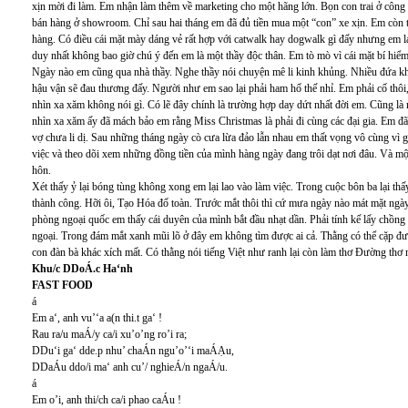
xịn mời đi làm. Em nhận làm thêm về marketing cho một hãng lớn. Bọn con trai ở công 
bán hàng ở showroom. Chỉ sau hai tháng em đã đủ tiền mua một “con” xe xịn. Em còn tra
hàng. Có điều cái mặt mày dáng vẻ rất hợp với catwalk hay dogwalk gì đấy nhưng em lạ
duy nhất không bao giờ chú ý đến em là một thầy độc thân. Em tò mò vì cái mặt bí hiểm
Ngày nào em cũng qua nhà thầy. Nghe thầy nói chuyện mê li kinh khủng. Nhiều đứa kh
hậu vận sẽ đau thương đấy. Người như em sao lại phải ham hố thế nhỉ. Em phải cố thô
nhìn xa xăm không nói gì. Có lẽ đây chính là trường hợp day dứt nhất đời em. Cũng là
nhìn xa xăm ấy đã mách bảo em rằng Miss Christmas là phải đi cùng các đại gia. Em đã
vợ chưa li dị. Sau những tháng ngày cò cưa lừa đảo lẫn nhau em thất vọng vô cùng vì g
việc và theo dõi xem những đồng tiền của mình hàng ngày đang trôi dạt nơi đâu. Và mộ
hôn.
Xét thấy ỷ lại bóng tùng không xong em lại lao vào làm việc. Trong cuộc bôn ba lại thấ
thành công. Hỡi ôi, Tạo Hóa đố toàn. Trước mắt thôi thì cứ mưa ngày nào mát mặt ngày 
phòng ngoại quốc em thấy cái duyên của mình bắt đầu nhạt dần. Phải tính kế lấy chồng t
ngoại. Trong đám mắt xanh mũi lõ ở đây em không tìm được ai cả. Thằng có thể cặp được 
con đàn bà khác xích mất. Có thằng nói tiếng Việt như ranh lại còn làm thơ Đường thơ
Khu/c DDoÁ.c Ha‘nh
FAST FOOD
á
Em a‘, anh vu’‘a a(n thi.t ga‘ !
Rau ra/u maÁ/y ca/i xu’o’ng ro’i ra;
DDu‘i ga‘ dde.p nhu’ chaÁn ngu’o’‘i maÁẠu,
DDaÁu ddo/i ma‘ anh cu’/ nghieÁ/n ngaÁ/u.
á
Em o’i, anh thi/ch ca/i phao caÁu !