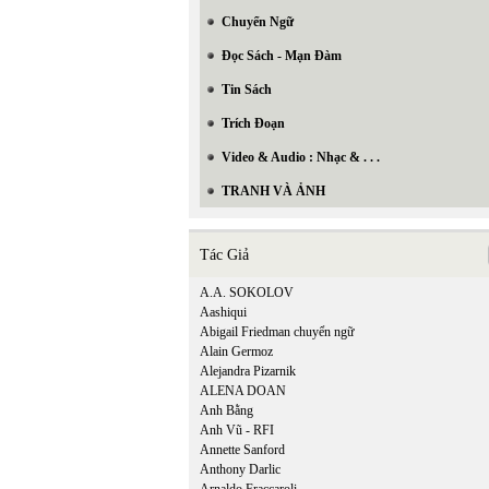
Chuyển Ngữ
Đọc Sách - Mạn Đàm
Tin Sách
Trích Đoạn
Video & Audio : Nhạc & . . .
TRANH VÀ ẢNH
Tác Giả
A.A. SOKOLOV
Aashiqui
Abigail Friedman chuyển ngữ
Alain Germoz
Alejandra Pizarnik
ALENA DOAN
Anh Bằng
Anh Vũ - RFI
Annette Sanford
Anthony Darlic