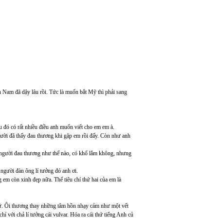
 Nam đã dậy lâu rồi. Tức là muốn bắt Mỹ thì phải sang
au đó có rất nhiều điều anh muốn viết cho em em à.
người đã thấy đau thương khi gặp em rồi đấy. Còn như anh
 người đau thương như thế nào, có khổ lắm không, nhưng
người đàn ông lí tưởng đó anh ơi.
 em còn xinh đẹp nữa. Thế tiêu chí thứ hai của em là
chứ. Ôi thương thay những tâm hồn nhạy cảm như một vết
í với chả lí tưởng cái vulvar. Hóa ra cái thứ tiếng Anh củ