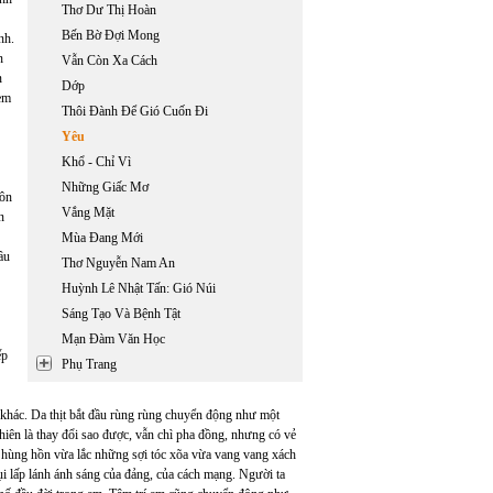
Thơ Dư Thị Hoàn
Bến Bờ Đợi Mong
nh.
n
Vẫn Còn Xa Cách
n
Dớp
 em
Thôi Đành Để Gió Cuốn Đi
Yêu
Khổ - Chỉ Vì
Những Giấc Mơ
gôn
Vắng Mặt
n
Mùa Đang Mới
ầu
Thơ Nguyễn Nam An
Huỳnh Lê Nhật Tấn: Gió Núi
Sáng Tạo Và Bệnh Tật
Mạn Đàm Văn Học
ếp
Phụ Trang
 khác. Da thịt bắt đầu rùng rùng chuyển động như một
hiên là thay đổi sao được, vẫn chì pha đồng, nhưng có vẻ
n hùng hồn vừa lắc những sợi tóc xõa vừa vang vang xách
i lấp lánh ánh sáng của đảng, của cách mạng. Người ta