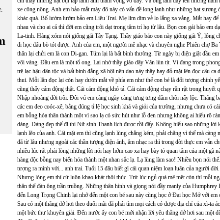
chỉ thấy những hạt bụi lấp lánh ánh tham vọng vô đáy. Và ông làm dấy lên những ham
xe công nông. Anh em bảo mắt mày độ này có vấn đề long lanh như những hạt sương đấy
ữ:
khác quá. Bố lườm lườm bảo em Liêu Trai. Mẹ lim dim vẻ lo lắng xa vắng. Mắt hay để 
nhau và cho ai cả thì đời em cũng trôi dạt trong tâm trí họ từ lâu. Bọn con gái bảo em
La-tinh. Hàng xóm nói giống gái Tây Tạng. Thầy giáo bảo con này giống gái Ý, lông c
m
đi học đấu bò tót được. Anh của em, một người mê nhạc và chuyên nghe Phiên chợ Ba 
thân lại chửi em là con Di-gan. Túm lại là bất bình thường. Từ ngày bị điện giật đầu em
vội vàng. Đầu em là một tổ ong. Lại nhớ thầy giáo dậy Văn lùn tịt. Vì đang trong phong
trệ lạc hậu dân tộc và bất bình đẳng xã hội nên dạo này thầy hay đỏ mặt lên đọc câu c
thui. Mỗi lần đọc lại còn hay dướn mắt về phía em như thể con bé là đối tượng chính yế
cũng thấy cảm động thật. Cái cảm động khó tả. Cái cảm động chạy rần rật trong huyết q
Nhập nhoàng đời trôi. Đôi vú em càng ngày càng tưng tưng đâm chồi nẩy lộc. Thằng bạ
các em đeo coóc-xê, bằng đúng tỉ lệ học sinh khá và giỏi của trường, nhưng chưa có cá
em bỗng hóa thân thành một vì sao lạ có sức hút như lỗ đen nhưng không ai hiểu rõ ràn
dáng. Dáng đẹp thế đi thi Nữ sinh Thanh lịch được rồi đấy. Không hiểu sao những lời 
lạnh lẽo của anh. Cái mặt em thì cũng lạnh lùng chẳng kém, phải chăng vì thế mà càng n
đã từ lâu nhưng ngoài các thần tượng điện ảnh, âm nhạc ra thì trong đời thực em vẫn c
nhiều lúc rất phải lòng những lời nói hay hớm cao xa hay bày tỏ quan tâm của một gã 
hàng độc bỗng nay biến hóa thành một nhan sắc lạ. Lạ lùng làm sao! Nhiều bọn nói thế
tượng ra mình với... anh trai. Tuổi 15 đâu biết gì cái quan niệm loạn luân của người đời
Nhưng lòng em thì cứ luôn khao khát thôi thúc. Trừ lúc ngủ quá mê mệt còn thì mỗi ng
thân thể đàn ông trần truồng. Những thân hình và giọng nói đầy manly của Humphrey
đến Long Trọng Chinh lại nhớ đến một con bé sau này cùng học ở Đại học Mở với em đ
Sau có một thằng dở hơi theo đuổi mãi đã phải tìm mọi cách có được địa chỉ của xì-ta ách
một bức thư khuyên giải. Đến nước ấy con bé mới nhận lời yêu thằng dở hơi sau một đêm