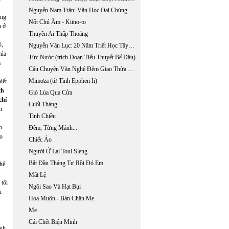
Nguyễn Nam Trân: Văn Học Đại Chúng Nhật Bản Hiện Đại: Tiểu Thuyết Trinh Thám Và Khoa Học Giả Tưởng
ững
Nốt Chủ Âm - Kiino-to
n ở
Thuyền Ai Thấp Thoáng
ồ,
Nguyễn Văn Lục: 20 Năm Triết Học Tây Phương Ở Miền Nam Việt Nam 1955 - 1975
của
Tức Nước (trích Đoạn Tiểu Thuyết Bể Dâu)
m
Câu Chuyện Văn Nghệ Đêm Giao Thừa Với Nhà Thơ Lê Đạt
Mimơza (từ Tình Epphen Ii)
iết
ch
Gió Lùa Qua Cửa
chỉ
Cuối Tháng
h
Tình Chiều
o
Đêm, Từng Mảnh...
áo
Chiếc Áo
Người Ở Lại Toul Sleng
Bắt Đầu Tháng Tư Rồi Đó Em
thế
Mắt Lệ
 tôi
Ngôi Sao Và Hạt Bụi
u
Hoa Muộn - Bàn Chân Mẹ
Mẹ
Cái Chết Biện Minh
anh