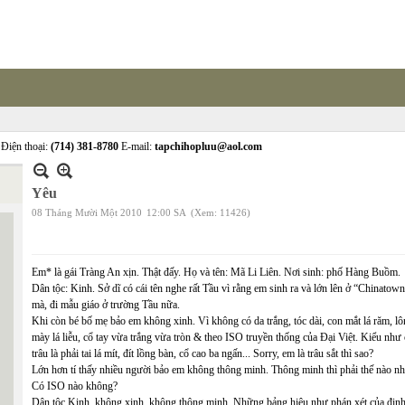
Điện thoại:
(714) 381-8780
E-mail:
tapchihopluu@aol.com
Yêu
08 Tháng Mười Một 2010
12:00 SA
(Xem: 11426)
Em* là gái Tràng An xịn. Thật đấy. Họ và tên: Mã Li Liên. Nơi sinh: phố Hàng Buồm.
Dân tộc: Kinh. Sở dĩ có cái tên nghe rất Tầu vì rằng em sinh ra và lớn lên ở “Chinatow
mà, đi mẫu giáo ở trường Tầu nữa.
Khi còn bé bố mẹ bảo em không xinh. Vì không có da trắng, tóc dài, con mắt lá răm, l
mày lá liễu, cổ tay vừa trắng vừa tròn & theo ISO truyền thống của Đại Việt. Kiểu như
trâu là phải tai lá mít, đít lồng bàn, cổ cao ba ngấn... Sorry, em là trâu sắt thì sao?
Lớn hơn tí thấy nhiều người bảo em không thông minh. Thông minh thì phải thế nào nh
Có ISO nào không?
Dân tộc Kinh, không xinh, không thông minh. Những bảng hiệu như phán xét của địn