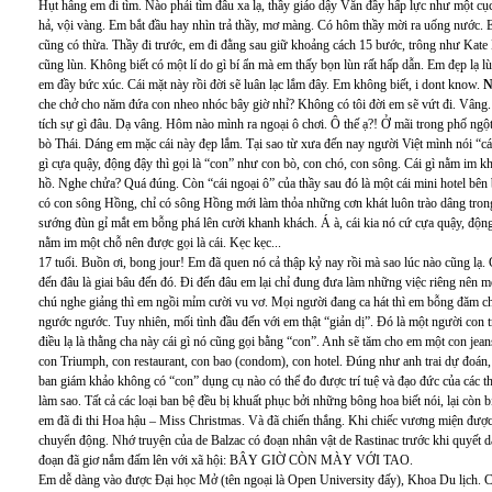
Hụt hẫng em đi tìm. Nào phải tìm đâu xa lạ, thầy giáo dậy Văn đầy hấp lực như một cụ
hả, vội vàng. Em bắt đầu hay nhìn trả thầy, mơ màng. Có hôm thầy mời ra uống nước. E
cũng có thừa. Thầy đi trước, em đi đằng sau giữ khoảng cách 15 bước, trông như Kat
cũng lùn. Không biết có một lí do gì bí ẩn mà em thấy bọn lùn rất hấp dẫn. Em đẹp lạ l
em đầy bức xúc. Cái mặt này rồi đời sẽ luân lạc lắm đây. Em không biết, i dont know.
N
che chở cho năm đứa con nheo nhóc bây giờ nhỉ? Không có tôi đời em sẽ vứt đi. Vâng.
tích sự gì đâu. Dạ vâng. Hôm nào mình ra ngoại ô chơi. Ô thế ạ?! Ở mãi trong phố ngộ
bò Thái. Dáng em mặc cái này đẹp lắm. Tại sao từ xưa đến nay người Việt mình nói “cá
gì cựa quậy, động đậy thì gọi là “con” như con bò, con chó, con sông. Cái gì nằm im khô
hồ. Nghe chửa? Quá đúng. Còn “cái ngoại ô” của thầy sau đó là một cái mini hotel b
có con sông Hồng, chỉ có sông Hồng mới làm thỏa những cơn khát luôn trào dâng tron
sướng đùn gỉ mắt em bỗng phá lên cười khanh khách. Á à, cái kia nó cứ cựa quậy, động
nằm im một chỗ nên được gọi là cái. Kẹc kẹc...
17 tuổi. Buồn ơi, bong jour! Em đã quen nó cả thập kỷ nay rồi mà sao lúc nào cũng lạ. 
đến đâu là giai bâu đến đó. Đi đến đâu em lại chỉ đung đưa làm những việc riêng nên 
chú nghe giảng thì em ngồi mỉm cười vu vơ. Mọi người đang ca hát thì em bỗng đăm ch
ngước ngước. Tuy nhiên, mối tình đầu đến với em thật “giản dị”. Đó là một người con tr
điều lạ là thằng cha này cái gì nó cũng gọi bằng “con”. Anh sẽ tăm cho em một con jean
con Triumph, con restaurant, con bao (condom), con hotel. Đúng như anh trai dự đoán, 
ban giám khảo không có “con” dụng cụ nào có thể đo được trí tuệ và đạo đức của các t
làm sao. Tất cả các loại ban bệ đều bị khuất phục bởi những bông hoa biết nói, lại còn 
em đã đi thi Hoa hậu – Miss Christmas. Và đã chiến thắng. Khi chiếc vương miện được 
chuyển động. Nhớ truyện của de Balzac có đoạn nhân vật de Rastinac trước khi quyết 
đoạn đã giơ nắm đấm lên với xã hội: BÂY GIỜ CÒN MÀY VỚI TAO.
Em dễ dàng vào được Đại học Mở (tên ngoại là Open University đấy), Khoa Du lịch. Ch