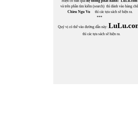
Hiện có bán qua
hệ thống phát hành:
LuLu.com
và trên phần tìm kiếm (search) thì đánh vào hàng ch
Chieu Ngu Vu
thì các tựa sách sẽ hiện ra.
***
LuLu.co
Quý vị có thể vào đường dẫn này:
thì các tựa sách sẽ hiện ra.