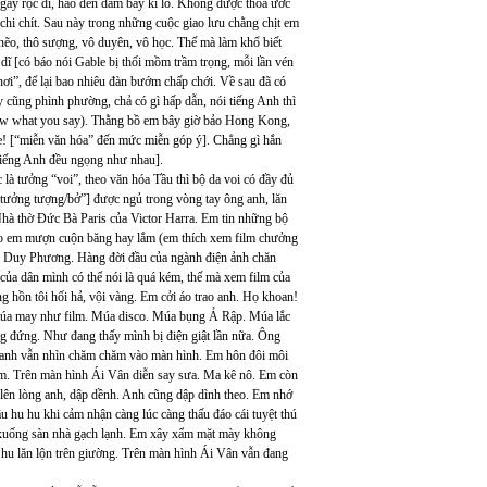
, gầy rộc đi, hao đến dăm bẩy kí lô. Không được thỏa ước
chi chít. Sau này trong những cuộc giao lưu chằng chịt em
hẽo, thô sượng, vô duyên, vô học. Thế mà làm khổ biết
ả dĩ [có báo nói Gable bị thối mồm trầm trọng, mỗi lần vén
hơi”, để lại bao nhiêu đàn bướm chấp chới. Về sau đã có
y cũng phình phường, chả có gì hấp dẫn, nói tiếng Anh thì
 know what you say). Thằng bồ em bây giờ bảo Hong Kong,
e! [“miễn văn hóa” đến mức miễn góp ý]. Chẳng gì hắn
 tiếng Anh đều ngọng như nhau].
à tưởng “voi”, theo văn hóa Tầu thì bộ da voi có đầy đủ
 “tưởng tượng/bở”] được ngủ trong vòng tay ông anh, lăn
Nhà thờ Đức Bà Paris của Victor Harra. Em tin những bộ
 cho em mượn cuộn băng hay lắm (em thích xem film chưởng
n, Duy Phương. Hàng đời đầu của ngành điện ảnh chăn
của dân mình có thể nói là quá kém, thế mà xem film của
g hồn tôi hối hả, vội vàng. Em cởi áo trao anh. Họ khoan!
múa may như film. Múa disco. Múa bụng Ả Rập. Múa lắc
g đứng. Như đang thấy mình bị điện giật lần nữa. Ông
ng anh vẫn nhìn chăm chăm vào màn hình. Em hôn đôi môi
m. Trên màn hình Ái Vân diễn say sưa. Ma kê nô. Em còn
 lên lòng anh, dập dềnh. Anh cũng dập dình theo. Em nhớ
 hu hu khi cảm nhận càng lúc càng thấu đáo cái tuyệt thú
em xuống sàn nhà gạch lạnh. Em xây xẩm mặt mày không
hu lăn lộn trên giường. Trên màn hình Ái Vân vẫn đang