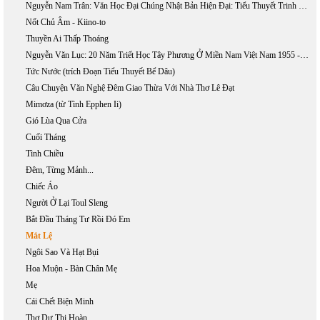
Nguyễn Nam Trân: Văn Học Đại Chúng Nhật Bản Hiện Đại: Tiểu Thuyết Trinh Thám Và Khoa Học Giả Tưởng
Nốt Chủ Âm - Kiino-to
Thuyền Ai Thấp Thoáng
Nguyễn Văn Lục: 20 Năm Triết Học Tây Phương Ở Miền Nam Việt Nam 1955 - 1975
Tức Nước (trích Đoạn Tiểu Thuyết Bể Dâu)
Câu Chuyện Văn Nghệ Đêm Giao Thừa Với Nhà Thơ Lê Đạt
Mimơza (từ Tình Epphen Ii)
Gió Lùa Qua Cửa
Cuối Tháng
Tình Chiều
Đêm, Từng Mảnh...
Chiếc Áo
Người Ở Lại Toul Sleng
Bắt Đầu Tháng Tư Rồi Đó Em
Mắt Lệ
Ngôi Sao Và Hạt Bụi
Hoa Muộn - Bàn Chân Mẹ
Mẹ
Cái Chết Biện Minh
Thơ Dư Thị Hoàn