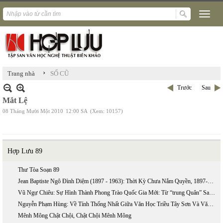
›
Trang nhà
SỐ CŨ
Trước
Sau
Mắt Lệ
08 Tháng Mười Một 2010
12:00 SA
(Xem: 10157)
Hợp Lưu 89
Thư Tòa Soạn 89
Jean Baptiste Ngô Đình Diệm (1897 - 1963): Thời Kỳ Chưa Nắm Quyền, 1897-1954 (phần 2)
Vũ Ngự Chiêu: Sự Hình Thành Phong Trào Quốc Gia Mới: Từ “trung Quân” Sang “ái Quốc”
Nguyễn Phạm Hùng: Về Tính Thống Nhất Giữa Văn Học Triều Tây Sơn Và Văn Học Triều Nguyễn
Mênh Mông Chật Chội, Chật Chội Mênh Mông