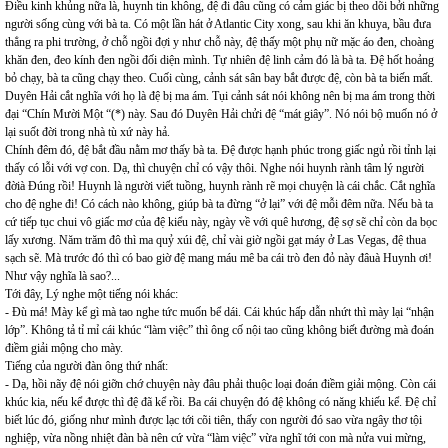
Điều kinh khủng nữa là, huynh tin không, đệ đi đâu cũng có cảm giác bị theo dõi bởi những
người sống cùng với bà ta. Có một lần hát ở Atlantic City xong, sau khi ăn khuya, bầu đưa
thẳng ra phi trường, ở chỗ ngồi đợi y như chỗ này, đệ thấy một phụ nữ mặc áo đen, choàng
khăn đen, đeo kính đen ngồi đối diện mình. Tự nhiên đệ linh cảm đó là bà ta. Đệ hốt hoảng
bỏ chạy, bà ta cũng chạy theo. Cuối cùng, cảnh sát sân bay bắt được đệ, còn bà ta biến mất.
Duyên Hải cắt nghĩa với họ là đệ bị ma ám. Tụi cảnh sát nói không nên bị ma ám trong thời
đại “Chín Mười Một “(*) này. Sau đó Duyên Hải chửi đệ “mát giây”. Nó nói bộ muốn nó ở
lại suốt đời trong nhà tù xứ này hả.
Chính đêm đó, đệ bắt đầu nằm mơ thấy bà ta. Đệ được hạnh phúc trong giấc ngủ rồi tỉnh lại
thấy có lỗi với vợ con. Dạ, thì chuyện chỉ có vậy thôi. Nghe nói huynh rành tâm lý người
đờià Đúng rồi! Huynh là người viết tuồng, huynh rành rẽ mọi chuyện là cái chắc. Cắt nghĩa
cho đệ nghe đi! Có cách nào không, giúp bà ta đừng “ở lại” với đệ mỗi đêm nữa. Nếu bà ta
cứ tiếp tục chui vô giấc mơ của đệ kiểu này, ngày về với quê hương, đệ sợ sẽ chỉ còn da bọc
lấy xương. Năm trăm đô thì ma quỷ xúi đệ, chỉ vài giờ ngồi gạt máy ở Las Vegas, đệ thua
sạch sẽ. Mà trước đó thì có bao giờ đệ mang máu mê ba cái trò đen đỏ này đâuà Huynh ơi!
Như vậy nghĩa là sao?...
Tới đây, Lý nghe một tiếng nói khác:
- Đù má! Mày kể gì mà tao nghe tức muốn bể dái. Cái khúc hấp dẫn nhứt thì mày lại “nhận
lớp”. Không tả tỉ mỉ cái khúc “làm việc” thì ông cố nội tao cũng không biết đường mà đoán
điềm giải mộng cho mày.
Tiếng của người đàn ông thứ nhất:
- Dạ, hồi nãy đệ nói giỡn chớ chuyện này đâu phải thuộc loại đoán điềm giải mộng. Còn cái
khúc kia, nếu kể được thì đệ đã kể rồi. Ba cái chuyện đó đệ không có năng khiếu kể. Đệ chỉ
biết lúc đó, giống như mình được lạc tới cõi tiên, thấy con người đó sao vừa ngây thơ tội
nghiệp, vừa nồng nhiệt đàn bà nên cứ vừa “làm việc” vừa nghĩ tới con mà nửa vui mừng,