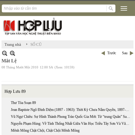
›
Trang nhà
SỐ CŨ
Trước
Sau
Mắt Lệ
08 Tháng Mười Một 2010
12:00 SA
(Xem: 10159)
Hợp Lưu 89
Thư Tòa Soạn 89
Jean Baptiste Ngô Đình Diệm (1897 - 1963): Thời Kỳ Chưa Nắm Quyền, 1897-1954 (phần 2)
Vũ Ngự Chiêu: Sự Hình Thành Phong Trào Quốc Gia Mới: Từ “trung Quân” Sang “ái Quốc”
Nguyễn Phạm Hùng: Về Tính Thống Nhất Giữa Văn Học Triều Tây Sơn Và Văn Học Triều Nguyễn
Mênh Mông Chật Chội, Chật Chội Mênh Mông