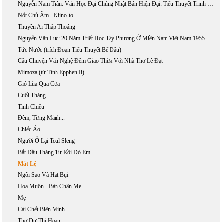
Nguyễn Nam Trân: Văn Học Đại Chúng Nhật Bản Hiện Đại: Tiểu Thuyết Trinh Thám Và Khoa Học Giả Tưởng
Nốt Chủ Âm - Kiino-to
Thuyền Ai Thấp Thoáng
Nguyễn Văn Lục: 20 Năm Triết Học Tây Phương Ở Miền Nam Việt Nam 1955 - 1975
Tức Nước (trích Đoạn Tiểu Thuyết Bể Dâu)
Câu Chuyện Văn Nghệ Đêm Giao Thừa Với Nhà Thơ Lê Đạt
Mimơza (từ Tình Epphen Ii)
Gió Lùa Qua Cửa
Cuối Tháng
Tình Chiều
Đêm, Từng Mảnh...
Chiếc Áo
Người Ở Lại Toul Sleng
Bắt Đầu Tháng Tư Rồi Đó Em
Mắt Lệ
Ngôi Sao Và Hạt Bụi
Hoa Muộn - Bàn Chân Mẹ
Mẹ
Cái Chết Biện Minh
Thơ Dư Thị Hoàn