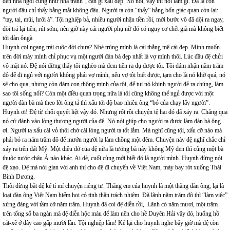
đèn nhà ngói cũng như nhà tranh”, cần gì xấu đẹp. Nó nói, vậy thì nói làm gì. Đã là con
người đâu chỉ thấy bằng mắt không đâu. Ngưới ta còn “thấy” bằng bốn giác quan còn lại:
“tay, tai, mũi, lưỡi à”. Tội nghiệp bả, nhiều người nhận tiền rồi, mới bước vô đã dội ra ngay,
đòi trả lại tiền, rút sớm; nên giờ này cái người phụ nữ đó có nguy cơ chết già mà không biết
tới đàn ôngà
Huynh coi ngang trái cuộc đời chưa? Nhè trúng mình là cái thằng mê cái đẹp. Mình muốn
trên đời mày mình chỉ phục vụ một người đàn bà đẹp nhất là vợ mình thôi. Lúc đầu đệ chửi
vô mặt nó. Đệ nói đừng thấy tôi nghèo mà đem tiền ra dụ được tôi. Tôi dám nhận năm trăm
đô để đi ngủ với người không phải vợ mình, nếu vợ tôi biết được, tạm cho là nó khờ quá, nó
sẽ cho qua, nhưng còn đám con thông minh của tôi, để tụi nó khinh người đẻ ra chúng, làm
sao tôi sống nổi? Còn một điều quan trọng nữa là tôi cũng không thể ngủ được với một
người đàn bà mà theo lời ông tả thì xấu tới độ bao nhiêu ông “bỏ của chạy lấy người”.
Huynh ơi! Đệ từ chối quyết liệt vậy đó. Nhưng rốt rồi chuyện tệ hại đó đã xảy ra. Chẳng qua
nó cứ đánh vào lòng thương người của đệ. Nó nói giúp cho người ta được làm đàn bà ông
ơi. Người ta xấu cái vỏ thôi chớ cái lòng người ta tốt lắm. Mà nghĩ cũng tội, xấu cỡ nào mà
phải bỏ ra năm trăm đô để mướn người lạ làm chồng một đêm. Chuyện này đệ nghĩ chắc chỉ
xảy ra trên đất Mỹ. Một điều dở của đệ nữa là tưởng bà này không Mỹ đen thì cũng một bà
thuộc nước châu Á nào khác. Ai dè, cuối cùng mới biết đó là người mình. Huynh đừng nói
đệ xạo. Đệ mà nói gian với anh thì cho đệ đi chuyến về Việt Nam, máy bay rớt xuống Thái
Bình Dương.
Thôi đừng bắt đệ kể tỉ mỉ chuyện riêng tư. Thằng em của huynh là một thằng đàn ông, lại là
loại đàn ông Việt Nam hiếm hoi có tinh thần trách nhiệm. Đã lãnh năm trăm đô thì “làm việc”
xứng đáng với tầm cỡ năm trăm. Huynh đã coi đệ diễn rồi,. Lãnh có năm mươi, một trăm
trên tổng số ba ngàn mà đệ diễn hộc máu để làm nền cho hề Duyên Hải vậy đó, huống hồ
cát-xê ở đây cao gấp mười lần. Tội nghiệp lắm! Kể lại cho huynh nghe bây giờ mà dệ còn