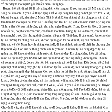
vẻ như đây là một người gốc ở miền Nam Trung bộà
- Huynh biết đệ rồi mà Đệ là một thằng diễn viên hạng tư. Được lọt sang đất Mỹ này đi diễn
sòng bài với anh Duyên Hải thuộc hạng nhất vì loại hạng hai, hạng ba hét giá trên trời. Ví dụ
bầu trả ba ngàn đô, nếu kêu cỡ Mạnh Nhã, Huỳnh Diễm phải trả tệ lắm cũng phải xắn đi từ
tám trăm tới một ngàn hai trăm đô. Chi bằng anh Hải kêu đệ, ảnh cho năm mươi đệ cũng vui.
Tính ra tiền Việt của mình cũng gần tám trăm ngàn đồng rồi. Trong lúc ở Sài Gòn, đi theo tụi
nhỏ tấu hài, nó phát cho vài chục, cao lắm là một trăm. Đúng, tụi nó là đàn em, còn mình là
loại ra nghề trước đây nhưng thời của mình đã qua rồi. Thời đang là của tụi nó. Ăn ở sao cho
tụi nó thương thì chúng còn kêu, lỡ chọc tụi nó giận thì nó lơ mình, vợ con mình đói.
Bữa nào về Việt Nam, huynh phải ghé nhà đệ, để huynh hiểu tại sao đệ phải tha phương cầu
thực như vầy. Con của đệ thông minh lắm, huynh ơi! Dĩ nhiên, tụi nó cũng đẹp vì tụi nó
giống mẹ. Đệ khoe nó thông minh trước khi khoe nó đẹp. Em cũng chẳng hiểu cái thông
minh đó tụi nó lấy gien từ đâu. Má của tụi nó khờ, đệ thì cũng chẳng khôn ngoan. Thôi thì
cứ coi như từ đời cố, đời sơ bên nội, bên ngoại của tụi nó đã khá hơn. Đến đời tụi đệ có hơi
ngu một chút, nhưng may ghê, tụi nhỏ khôn lại rồi. Với tụi đệ, trên đời này không có gì hạnh
phúc bằng con giỏi, đẹp, lại ngoan. Còn con mình hư thì tiền ức, triệu cũng chẳng để làm gì.
Đệ phải kể lòng vòng như vậy để hôm nay, nhờ hoãn máy bay, tình cờ gặp huynh nơi đất
khách, đệ cũng có chuyện mộng mị này muốn trút với huynh. Đây là bí mật của đệ, chỉ có
vài người trong cuộc mới biết, chưa trút với ai, kể cả Duyên Hải là đứa cưu mang đệ. Huynh
phải thề độc với đệ là nghe xong, đoán điềm giải mộng xong, bỏ! Tuyệt đối không kể với ai.
Huynh đừng la đệ. Đệ ôm một mình trong lòng cũng nặng nề lắm. Thôi thì giải được hay
không cũng chịu khó nghe đi để nhẹ lòng đệ bớt. Mà cũng có thể kể được ra rồi, lòng đã
nặng lại càng thêm nặng.
Chuyện là vầy, như đệ đã khoe hồi nãy, vợ đệ đẹp, con đệ khôn, đệ là kép hát hết thời. Gia