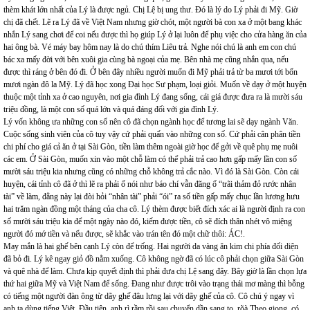
thèm khát lớn nhất của Lý là được ngủ. Chị Lệ bị ung thư. Đó là lý do Lý phải đi Mỹ. Giờ
chị đã chết. Lẽ ra Lý đã về Việt Nam nhưng giờ chót, một người bà con xa ở một bang khác
nhắn Lý sang chơi để coi nếu được thì họ giúp Lý ở lại luôn để phụ việc cho cửa hàng ăn của
hai ông bà. Vé máy bay hôm nay là do chú thím Liêu trả. Nghe nói chú là anh em con chú
bác xa mấy đời với bên xuôi gia cùng bà ngoại của mẹ. Bên nhà mẹ cũng nhắn qua, nếu
được thì ráng ở bên đó đi. Ở bên đây nhiều người muốn đi Mỹ phải trả từ ba mươi tới bốn
mươi ngàn đô la Mỹ. Lý đã học xong Đại học Sư phạm, loại giỏi. Muốn về dạy ở một huyện
thuộc một tỉnh xa ở cao nguyên, nơi gia đình Lý đang sống, cái giá được đưa ra là mười sáu
triệu đồng, là một con số quá lớn và quá đáng đối với gia đình Lý.
Lý vốn không ưa những con số nên cô đã chọn ngành học để tương lai sẽ dạy ngành Văn.
Cuộc sống sinh viên của cô tuy vậy cứ phải quấn vào những con số. Cứ phải cân phân tiền
chi phí cho giá cả ăn ở tại Sài Gòn, tiền làm thêm ngoài giờ học để gởi về quê phụ mẹ nuôi
các em. Ở Sài Gòn, muốn xin vào một chỗ làm có thể phải trả cao hơn gấp mấy lần con số
mười sáu triệu kia nhưng cũng có những chỗ không trả cắc nào. Vì đó là Sài Gòn. Còn cái
huyện, cái tỉnh cô đã ở thì lẽ ra phải ố nói như báo chí vẫn đăng ố “trãi thảm đỏ rước nhân
tài” về làm, đằng này lại đòi hỏi “nhân tài” phải “ói” ra số tiền gấp mấy chục lần lương hưu
hai trăm ngàn đồng một tháng của cha cô. Lý thèm được biết đích xác ai là người định ra con
số mười sáu triệu kia để một ngày nào đó, kiếm được tiền, cô sẽ đích thân nhét vô miệng
người đó mớ tiền và nếu được, sẽ khắc vào trán tên đó một chữ thôi: ÁC!.
May mắn là hai ghế bên cạnh Lý còn để trống. Hai người da vàng ăn kim chi phía đối diện
đã bỏ đi. Lý kê ngay giỏ đồ nằm xuống. Cô không ngờ đã có lúc cô phải chọn giữa Sài Gòn
và quê nhà để làm. Chưa kịp quyết định thì phải đưa chị Lệ sang đây. Bây giờ là lần chọn lựa
thứ hai giữa Mỹ và Việt Nam để sống. Đang như được trôi vào trạng thái mơ màng thì bỗng
có tiếng một người đàn ông từ dãy ghế đâu lưng lại với dãy ghế của cô. Cô chú ý ngay vì
anh ta dùng tiếng Việt. Đầu tiên, anh rì rầm rồi sau chuyển dần sang to, rõà Theo giọng, có