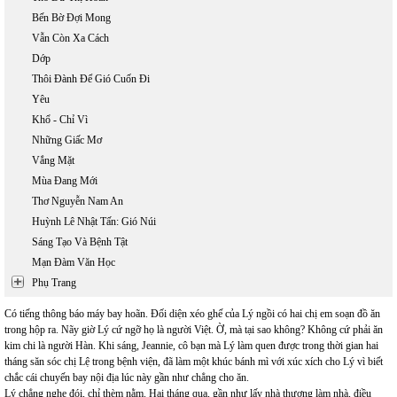
Bến Bờ Đợi Mong
Vẫn Còn Xa Cách
Dớp
Thôi Đành Để Gió Cuốn Đi
Yêu
Khổ - Chỉ Vì
Những Giấc Mơ
Vắng Mặt
Mùa Đang Mới
Thơ Nguyễn Nam An
Huỳnh Lê Nhật Tấn: Gió Núi
Sáng Tạo Và Bệnh Tật
Mạn Đàm Văn Học
Phụ Trang
Có tiếng thông báo máy bay hoãn. Đối diện xéo ghế của Lý ngồi có hai chị em soạn đồ ăn
trong hộp ra. Nãy giờ Lý cứ ngỡ họ là người Việt. Ờ, mà tại sao không? Không cứ phải ăn
kim chi là người Hàn. Khi sáng, Jeannie, cô bạn mà Lý làm quen được trong thời gian hai
tháng săn sóc chị Lệ trong bệnh viện, đã làm một khúc bánh mì với xúc xích cho Lý vì biết
chắc cái chuyến bay nội địa lúc này gần như chẳng cho ăn.
Lý chẳng nghe đói, chỉ thèm nằm. Hai tháng qua, gần như lấy nhà thương làm nhà, điều