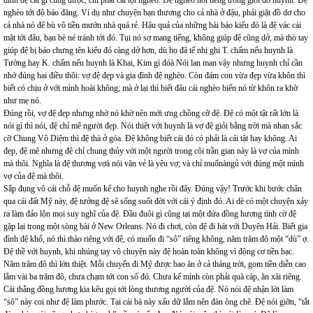
đình đệ cái gì cũng được, chỉ phải cái tội nghèo. Đệ nghèo nổi tiếng trong giới đó huynh. Đệ
nghèo tới độ báo đăng. Ví dụ như chuyện bạn thương cho cả nhà ở đậu, phải giặt đồ dơ cho
cả nhà nó để bù vô tiền mướn nhà quá rẻ. Hậu quả của những bài báo kiểu đó là đệ vác cái
mặt tới đâu, bạn bè né tránh tới đó. Tụi nó sợ mang tiếng, không giúp đệ cũng dở, mà thò tay
giúp đệ bị báo chưng tên kiểu đó càng dở hơn, dù họ đã tế nhị ghi T. chấm nếu huynh là
Tường hay K. chấm nếu huynh là Khai, Kim gì đóà Nói lan man vậy nhưng huynh chỉ cần
nhớ đúng hai điều thôi: vợ đệ đẹp và gia đình đệ nghèo. Còn đám con vừa đẹp vừa khôn thì
biết có chịu ở với mình hoài không; mà ở lại thì biết đâu cái nghèo biến nó từ khôn ra khờ
như mẹ nó.
Đúng rồi, vợ đệ đẹp nhưng nhờ nó khờ nên mới ưng chồng cỡ đệ. Đệ có một tật rất lớn là
nói gì thì nói, đệ chỉ mê người đẹp. Nói thiệt với huynh là vợ đệ giỏi bằng trời mà nhan sắc
cỡ Chung Vô Diệm thì đệ thà ở góa. Đệ không biết cái đó có phải là cái tật hay không. Ai
đẹp, đệ mê nhưng đệ chỉ chung thủy với một người trong cõi trần gian này là vợ của mình
mà thôi. Nghĩa là đệ thương vợà nói văn vẻ là yêu vợ; và chỉ muốnàngủ với đúng một mình
vợ của đệ mà thôi.
Sắp đụng vô cái chỗ đệ muốn kể cho huynh nghe rồi đây. Đúng vậy! Trước khi bước chân
qua cái đất Mỹ này, đệ tưởng đệ sẽ sống suốt đời với cái ý định đó. Ai dè có một chuyện xảy
ra làm đảo lộn mọi suy nghĩ của đệ. Đầu đuôi gì cũng tại một đứa đồng hương tình cờ đệ
gặp lại trong một sòng bài ở New Orleans. Nó đi chơi, còn đệ đi hát với Duyên Hải. Biết gia
đình đệ khổ, nó thì thào riêng với đệ, có muốn đi “sô” riêng không, năm trăm đô một “dù” ợ.
Đệ thề với huynh, khi nhúng tay vô chuyện này đệ hoàn toàn không vì động cơ tiền bạc.
Năm trăm đô thì lớn thiệt. Mỗi chuyến đi Mỹ được bao ăn ở cả tháng trời, gom tiền diễn cao
lắm vài ba trăm đô, chưa chạm tới con số đó. Chưa kể mình còn phải quà cáp, ăn xài riêng.
Cái thằng đồng hương kia kêu gọi tới lòng thương người của đệ. Nó nói đệ nhận lời làm
“sô” này coi như đệ làm phước. Tại cái bà này xấu dữ lắm nên đàn ông chê. Đệ nói giỡn, “tắt