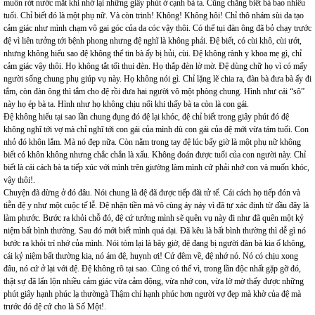
muốn rớt nước mắt khi nhớ lại những giây phút ở cạnh bà ta. Cũng chẳng biết bả bao nhiêu
tuổi. Chỉ biết đó là một phụ nữ. Và còn trinh! Không! Không hôi! Chỉ thô nhám sùi da tạo
cảm giác như mình chạm vô gai góc của da cóc vậy thôi. Có thể tụi đàn ông đã bỏ chạy trước
đệ vì liên tưởng tới bệnh phong nhưng đệ nghĩ là không phải. Đệ biết, có cùi khô, cùi ướt,
nhưng không hiểu sao đệ không thể tin bà ấy bị hủi, cùi. Đệ không rành y khoa mẹ gì, chỉ
cảm giác vậy thôi. Họ không tắt tối thui đèn. Họ thắp đèn lờ mờ. Đệ dùng chữ họ vì có mấy
người sống chung phụ giúp vụ này. Họ không nói gì. Chỉ lặng lẽ chia ra, đàn bà đưa bà ấy đi
tắm, còn đàn ông thì tắm cho đệ rồi đưa hai người vô một phòng chung. Hình như cái “sô”
này họ ép bà ta. Hình như họ không chịu nổi khi thấy bà ta còn là con gái.
Đệ không hiểu tại sao lần chung đụng đó đệ lại khóc, đệ chỉ biết trong giây phút đó đệ
không nghĩ tới vợ mà chỉ nghĩ tới con gái của mình dù con gái của đệ mới vừa tám tuổi. Con
nhỏ đó khôn lắm. Mà nó đẹp nữa. Còn nằm trong tay đệ lúc bấy giờ là một phụ nữ không
biết có khôn không nhưng chắc chắn là xấu. Không đoán được tuổi của con người này. Chỉ
biết là cái cách bà ta tiếp xúc với mình trên giường làm mình cứ phải nhớ con và muốn khóc,
vậy thôi!.
Chuyện đã dừng ở đó đâu. Nói chung là đệ đã được tiếp đãi tử tế. Cái cách họ tiếp đón và
tiễn đệ y như một cuộc tế lễ. Đệ nhận tiền mà vô cùng áy náy vì đã tự xác định từ đầu đây là
làm phước. Bước ra khỏi chỗ đó, đệ cứ tưởng mình sẽ quên vụ này đi như đã quên một kỷ
niệm bất bình thường. Sau đó mới biết mình quá dại. Đã kêu là bất bình thường thì dễ gì nó
bước ra khỏi trí nhớ của mình. Nói tóm lại là bây giờ, đệ đang bị người đàn bà kia ố không,
cái kỷ niệm bất thường kia, nó ám đệ, huynh ơi! Cứ đêm về, đệ nhớ nó. Nó có chịu xong
đâu, nó cứ ở lại với đệ. Đệ không rõ tại sao. Cũng có thể vì, trong lần độc nhất gặp gỡ đó,
thật sự đã lẩn lộn nhiều cảm giác vừa cảm động, vừa nhớ con, vừa lờ mờ thấy được những
phút giây hạnh phúc lạ thườngà Thậm chí hạnh phúc hơn người vợ đẹp mà khờ của đệ mà
trước đó đệ cứ cho là Số Một!.