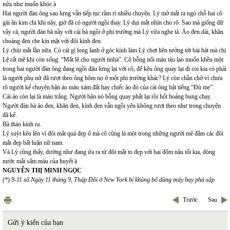
nửa như muốn khóc à
Hai người đàn ông sau lưng vẫn tiếp tục rầm rì nhiều chuyện. Lý mở mắt ra ngó chỗ hai cô
gái ăn kim chi khi nãy, giờ đã có người ngồi thay. Lý dụi mắt nhìn cho rõ. Sao mà giống dữ
vậy cà, người đàn bà nầy với cái bà ngồi ở phi trường mà Lý vừa nghe tả. Áo đen dài, khăn
choàng đen che kín mặt với đôi kính đen.
Lý chùi mắt lần nữa. Có cái gì long lanh ở góc kính làm Lý chợt liên tưởng tới bài hát mà chị
Lệ rất mê khi còn sống: “Mắt lệ cho người tìnhà”. Cô bỗng nổi máu tào lao muốn khều một
trong hai người đàn ông đang ngồi đâu lưng lại với cô, để kêu ông quay lại đi coi kia có phải
là người phụ nữ đã rượt theo ông hôm nọ ở một phi trường khác? Lý còn chần chờ vì chưa
rõ người kể chuyện bận áo màu xám đất hay chiếc áo đó của cái ông bật tiếng “Đù mẹ”.
Cái áo còn lại là màu trắng. Người bận nó bỗng quay phắt lại rồi hốt hoảng bung chạy.
Người đàn bà áo đen, khăn đen, kính đen vẫn ngồi yên không rượt theo như trong chuyện
đã kể.
Bà tháo kính ra.
Lý suýt kêu lên vì đôi mắt quá đẹp ố mà cô cũng là một trong những người mê đắm các đôi
mắt đẹp bất luận nữ nam.
Và Lý cũng thấy, dường như đang ứa ra từ đôi mắt to đẹp với hai đốm nâu tối kia, dòng
nước mắt sẩm màu của huyết à
NGUYỄN THỊ MINH NGỌC
(*) 9-11 số Ngày 11 tháng 9, Tháp Đôi ở New York bị khủng bố dùng máy bay phá sập
Trước
Sau
Gửi ý kiến của bạn