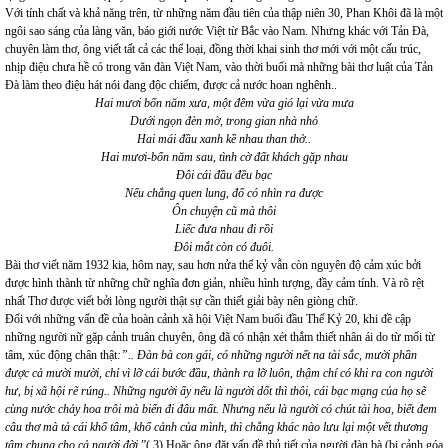
Với tính chất và khả năng trên, từ những năm đầu tiên của thập niên 30, Phan Khôi đã là một
ngôi sao sáng của làng văn, báo giới nước Việt từ Bắc vào Nam. Nhưng khác với Tản Đà,
chuyên làm thơ, ông viết tất cả các thể loại, đồng thời khai sinh thơ mới với một cấu trúc,
nhịp điệu chưa hề có trong văn đàn Việt Nam, vào thời buổi mà những bài thơ luật của Tản
Đà làm theo điệu hát nói đang độc chiếm, được cả nước hoan nghênh..
Hai mươi bốn năm xưa, một đêm vừa gió lại vừa mưa
Dưới ngọn đèn mờ, trong gian nhà nhỏ
Hai mái đầu xanh kề nhau than thở..
Hai mươi-bốn năm sau, tình cờ đất khách gặp nhau
Đôi cái đầu đều bạc
Nếu chẳng quen lung, đố có nhìn ra được
Ôn chuyện cũ mà thôi
Liếc đưa nhau đi rồi
Đôi mắt còn có đuôi.
Bài thơ viết năm 1932 kia, hôm nay, sau hơn nửa thế kỷ vẫn còn nguyên độ cảm xúc bởi
được hình thành từ những chữ nghĩa đơn giản, nhiều hình tượng, đầy cảm tính. Và rõ rệt
nhất Thơ được viết bởi lòng người thật sự cần thiết giải bày nên giòng chữ.
Đối với những vấn đề của hoàn cảnh xã hội Việt Nam buổi đầu Thế Kỷ 20, khi đề cập
những người nữ gặp cảnh truân chuyên, ông đã có nhận xét thắm thiết nhân ái do từ mối từ
tâm, xúc động chân thật
:”.. Đàn bà con gái, có những người nết na tài sắc, mười phần
được cả mười mười, chỉ vì lỡ cái bước đầu, thành ra lỡ luôn, thậm chí có khi ra con người
hư, bị xã hội rẽ rúng.. Những người ấy nếu là người dốt thì thôi, cái bạc mạng của họ sẽ
cùng nước chảy hoa trôi mà biến đi đâu mất. Nhưng nếu là người có chút tài hoa, biết đem
câu thơ mà tả cái khổ tâm, khổ cảnh của mình, thì chẳng khác nào lưu lại một vết thương
tâm chung cho cả người đời
.”( 3) Hoặc ông đặt vấn đề thủ tiết của người đàn bà (bị cảnh góa