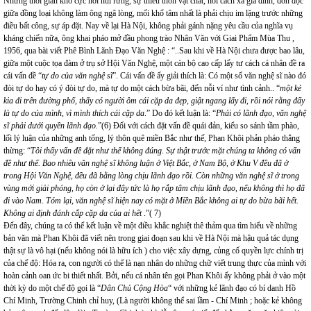
Nhưng thời gian khổ cực nơi núi rừng, sự thiếu thốn vật chất, nỗi cách xa gia đình, đơn độc
giữa đồng loại không làm ông ngã lòng, mối khổ tâm nhất là phải chịu im lặng trước những
điều bất công, sự áp đặt. Nay về lại Hà Nội, không phải gánh nặng yêu cầu của nghĩa vụ
kháng chiến nữa, ông khai pháo mở đầu phong trào Nhân Văn với Giai Phẩm Mùa Thu ,
1956, qua bài viết Phê Bình Lãnh Đạo Văn Nghệ : “..Sau khi về Hà Nội chưa được bao lâu,
giữa một cuộc tọa đàm ở trụ sở Hội Văn Nghệ, một cán bộ cao cấp lấy tư cách cá nhân đề ra
cái vấn đề “
tự do của văn nghệ sĩ
”. Cái vấn đề ấy giải thích là: Có một số văn nghệ sĩ nào đó
đòi tự do hay có ý đòi tự do, mà tự do một cách bừa bãi, đến nỗi ví như tình cảnh.. “
một kẻ
kia đi trên đường phố, thấy có người ôm cái cặp da đẹp, giật ngang lấy đi, rồi nói rằng đấy
là tự do của mình, vì mình thích cái cặp da
.” Do đó kết luận là: “
Phải có lãnh đạo, văn nghệ
sĩ phải dưới quyền lãnh đạo
.”(6) Đối với cách đặt vấn đề quái đản, kiểu so sánh tầm phào,
lối lý luận của những anh tổng, lý thôn quê miền Bắc như thế, Phan Khôi phản pháo thẳng
thừng: “
Tôi thấy vấn đề đặt như thế không đúng. Sự thật trước mặt chúng ta không có vấn
đề như thế. Bao nhiêu văn nghệ sĩ không luận ở Việt Bắc, ở Nam Bộ, ở Khu V đều đã ở
trong Hội Văn Nghệ, đều đã bằng lòng chịu lãnh đạo rồi. Còn những văn nghệ sĩ ở trong
vùng mới giải phóng, họ còn ở lại đây tức là họ rắp tâm chịu lãnh đạo, nếu không thì họ đã
đi vào Nam. Tóm lại, văn nghệ sĩ hiện nay có mặt ở Miền Bắc không ai tự do bừa bãi hết.
Không ai định đánh cắp cặp da của ai hết
.”( 7)
Đến đây, chúng ta có thể kết luận về một điều khắc nghiệt thê thảm qua tìm hiểu về những
bản văn mà Phan Khôi đã viết nên trong giai đoạn sau khi về Hà Nội mà hậu quả tác dụng
thật sự là vô hại (nếu không nói là hữu ích ) cho việc xây dựng, củng cố quyền lực chính trị
của chế độ: Hóa ra, con người có thể là nạn nhân do những chữ viết trung thực của mình với
hoàn cảnh oan ức bi thiết nhất. Bởi, nếu cá nhân tên gọi Phan Khôi ấy không phải ở vào một
thời kỳ do một chế độ gọi là “
Dân Chủ Cộng Hòa
“ với những kẻ lãnh đạo có bí danh Hồ
Chí Minh, Trường Chinh chỉ huy, (Là người không thể sai lầm - Chí Minh ; hoặc kẻ không