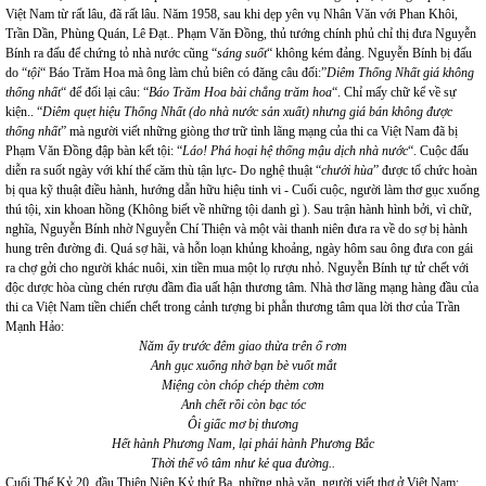
Việt Nam từ rất lâu, đã rất lâu. Năm 1958, sau khi dẹp yên vụ Nhân Văn với Phan Khôi,
Trần Dần, Phùng Quán, Lê Đạt.. Phạm Văn Đồng, thủ tướng chính phủ chỉ thị đưa Nguyễn
Bính ra đấu để chứng tỏ nhà nước cũng “
sáng suốt
“ không kém đảng. Nguyễn Bính bị đấu
do “
tội
“ Báo Trăm Hoa mà ông làm chủ biên có đăng câu đối:”
Diêm Thống Nhất giá không
thống nhất
“ để đối lại câu: “
Báo Trăm Hoa bài chẳng trăm hoa
“. Chỉ mấy chữ kể về sự
kiện.. “
Diêm quẹt hiệu Thống Nhất (do nhà nước sản xuất) nhưng giá bán không được
thống nhất
” mà người viết những giòng thơ trữ tình lãng mạng của thi ca Việt Nam đã bị
Phạm Văn Đồng đập bàn kết tội: “
Láo! Phá hoại hệ thống mậu dịch nhà nước
“. Cuộc đấu
diễn ra suốt ngày với khí thế căm thù tận lực- Do nghệ thuật “
chưởi hùa
” được tổ chức hoàn
bị qua kỹ thuật điều hành, hướng dẫn hữu hiệu tinh vi - Cuối cuộc, người làm thơ gục xuống
thú tội, xin khoan hồng (Không biết về những tội danh gì ). Sau trận hành hình bởi, vì chữ,
nghĩa, Nguyễn Bính nhờ Nguyễn Chí Thiện và một vài thanh niên đưa ra về do sợ bị hành
hung trên đường đi. Quá sợ hãi, và hỗn loạn khủng khoảng, ngày hôm sau ông đưa con gái
ra chợ gởi cho người khác nuôi, xin tiền mua một lọ rượu nhỏ. Nguyễn Bính tự tử chết với
độc dược hòa cùng chén rượu đầm đìa uất hận thương tâm. Nhà thơ lãng mạng hàng đầu của
thi ca Việt Nam tiền chiến chết trong cảnh tượng bi phẫn thương tâm qua lời thơ của Trần
Mạnh Hảo:
Năm ấy trước đêm giao thừa trên ổ rơm
Anh gục xuống nhờ bạn bè vuốt mắt
Miệng còn chóp chép thèm cơm
Anh chết rồi còn bạc tóc
Ôi giấc mơ bị thương
Hết hành Phương Nam, lại phải hành Phương Bắc
Thời thế vô tâm như kẻ qua đường..
Cuối Thế Kỷ 20, đầu Thiên Niên Kỷ thứ Ba, những nhà văn, người viết thơ ở Việt Nam: