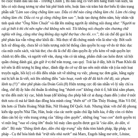
bỏ cuộc tranh đấu lâu dài - Trường Chinh ), thì dẫu ông có viết đến hằng trăm văn kiện, tài
liệu có nội dung tương tự như bài phê bình trên; hoặc làm vài trăm bài thơ biểu lộ tâm trạng
phẫn uất:”
Làm sao cũng chẳng làm sao. Dẫu có thế nào cũng chẳng làm chi. Làm chi cũng
chẳng làm chi. Dẫu có ra gì cũng chẳng làm sao
“; hoặc tạo dựng thêm năm, bảy nhân vật
tinh quái như “
Ông Năm Chuột
” và đặt lên miệng người ấy những nội dung như: “
Người ta
cái gì biết ít thì chỉ nên nghe chứ không nên nói. Tôi không nói chuyện văn chương chữ
nghĩa với ông, cũng như ông không dạy nghề thợ bạc cho tôi..v.v
.”; thì cái chế độ gọi là bị
phê phán kia vẫn vững như khối đá - Mà thực tế đã chứng minh vốn là như vậy. Bởi suốt
lịch sử đông-tây, chưa hề có hiện tượng một hệ thống cầm quyền bị sụp vỡ do từ thúc dục
của một cuốn sách, vài bài thơ, cho dù là chế độ cầm quyền ấy yếu kém về mặt quyền lực
chính trị đến đâu, và người viết văn, dụng văn có tài năng, phẩm chất cao luôn được xã hội
quần chúng đánh giá, gìn giữ ở vị thế trân trọng, cao quý. Trái lại ở đây, hỡi ôi Phan Khôi đã
trở nên là đối tượng bị lăng nhục, đánh dập do cớ sự đã tạo nên một nhân vật (của một loại
truyện ngắn, hồi ký) có đôi điều nhận xét về những vụ việc, phong tục đơn giản, hằng ngày
mà bị kết án là viết, nói lên những điều “
xảo hoạt, ranh vặt để đả kích chế độ, xúc phạm
lãnh tụ (!!)”
như phê phán của Đoàn Giỏi.(8) Hiện tượng cực độ tàn nhẫn vô lý nầy chỉ ra
rằng, chế độ ấy hẳn chỉ thuần là những ông “
thánh con
“ không chút tì ố, bất khả xâm phạm,
tự tôn đến mức kỳ cục, bệnh hoạn (để không cho phép bất cứ ai đụng chạm đến ) như ở một
thời xưa cũ mà kẻ lãnh đạo đồng hóa mình cùng “
thiên tử
“ cỡ Tần Thủy Hoàng, Hán Võ Đế,
lớn hơn cả Thiên Hoàng Nhật Bản, Nữ Hoàng Đế Quốc Anh. Nhưng khác với chế độ phong
kiến tập quyền Nhà Tần, Hán, hoặc của các nước quân chủ lập hiến kia, ở đây còn có thêm
đám cán bộ ủy viên trung ương của “
đảng cầm quyền
“, những ông “
vua con
“ dưới quyền trị
vì một ông “
vua vô cùng lớn
” thuộc bộ máy cầm quyền được gọi là “
của dân, do dân, vì
dân
”. Bộ máy “
Đảng lãnh đạo, dân chủ tập trung
” nầy thâu tóm hành pháp, lập pháp, tư
pháp - Cụ thể hóa hình thái “
triệt tiêu nhà nước
” mà Marx, Engels hằng mơ ước, Lénine,