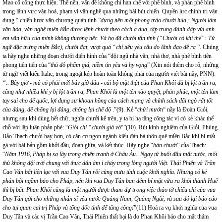
Mao cố công thực hiện. Thế nên, vấn đề không chỉ hạn chế với phê bình, và phản phê bình
trong lãnh vực văn hoá, phạm vi văn nghệ qua những bài bút chiến. Quyền lực chính trị vận
dụng “ chiến lược văn chương quán tính ”
dựng nên một phong trào chưởi hùa,: Người làm
văn hóa, văn nghệ miền Bắc được lệnh chưởi theo cách a dua, tập trung đánh dập vùi anh
em văn hữu của mình không thương tiếc. Và họ đã chưởi tận tình (“Chưởi có khí thế”: Từ
ngữ đặc trưng miền Bắc), chưởi đạt, vượt quá “chỉ tiêu yêu cầu do lãnh đạo đề ra
”. Chúng
ta hãy nghe những đoạn chưởi điển hình của “đội ngũ nhà văn, nhà thơ, nhà phê bình tiên
phong tiên tiến của “
thủ đô phẩm giá, niềm tin yêu và hy vọng
” (Xin nói thêm cho rõ, những
từ ngữ viết kiểu Italic, trong ngoặt kép hoàn toàn không phải của người viết bài nầy, PNN):
“.. Bây giờ - mà có phải mới bây giờ đâu - cái bộ mặt thật của Phan Khôi đã bị lột trần ra,
cũng như nhiều khi y bị lột trần ra, Phan Khôi là một tên xão quyệt, phản phúc, một tên làm
tay sai cho đế quốc, lợi dụng sự khoan hồng của cách mạng và chính sách đãi ngộ rất tốt
của đảng, để chống lại đảng, chống lại chế độ
.”(9). Kẻ “
chửi mướn
“ nầy là Đoàn Giỏi,
nhưng sau khi dùng hết chữ, nghĩa chưởi kể trên, y ta bị hạ tầng công tác vì có kẻ khác thế
chỗ với lập luận phản phé: “
Giỏi chỉ “chưởi giả vờ
“”(10). Rút kinh nghiệm của Giỏi, Phùng
Bảo Thạch chưởi hay hơn, có căn cơ ngọn ngành kiểu đàn bà thôn quê miền Bắc khi bị mất
gà với bài bản gồm khởi đầu, đoạn giữa, và kết thúc. Hãy nghe “
bản chưởi
” của Thạch:
“
Năm 1916, Pháp bị sa lầy trong chiến tranh ở Châu Âu.. Ngay từ buổi đầu mất nước, mối
thù không đội trời chung với thực dân âm ỉ cháy trong lòng người Việt. Thái Phiên và Trần
Cao Vân bắt liên lạc với vua Duy Tân rồi cùng mưu tính cuộc khởi nghĩa. Nhưng có kẻ
phản bội ngầm báo cho Pháp, nên khi vua Duy Tân ban đêm bí mật vừa ra khỏi thành Huế
thì bị bắt. Phan Khôi cũng là một người được tham dự trong việc thảo tờ chiếu chỉ của vua
Duy Tân gởi cho những nhân sĩ yêu nước Quảng Nam, Quảng Ngãi, và sau đó lại báo cáo
cho tụi quan cai trị Pháp và tổng đốc tỉnh để tâng công!
”(11) Hoá ra vụ khởi nghĩa của vua
Duy Tân và các vị Trần Cao Vân, Thái Phiên thất bại là do Phan Khôi báo cho mật thám