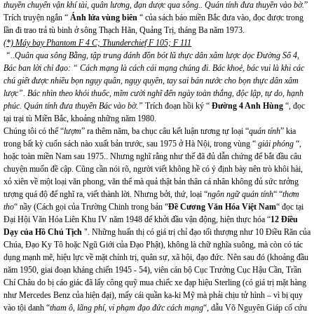
thuyền chuyển vận khí tài, quân lương, đạn dược qua sông.. Quán tính đưa thuyền vào bờ.
”
Trích truyện ngắn “
Ánh lửa vùng biên
“ của sách báo miền Bắc đưa vào, đọc được trong
lần đi trao trả tù binh ở sông Thạch Hãn, Quảng Trị, tháng Ba năm 1973.
(*) Máy bay Phantom F 4 C; Thunderchief F 105; F 111
“..Quân qua sông Bằng, tập trung đánh đồn bót lũ thực dân xâm lược dọc Đường Số 4,
Bác ban lời chỉ đạo: “ Cách mạng là cách cái mạng chúng đi. Bác khoẻ, bác vui là khi các
chú giết được nhiều bọn ngụy quân, ngụy quyền, tay sai bán nước cho bọn thực dân xâm
lược”. Bác nhìn theo khói thuốc, mĩm cười nghĩ đến ngày toàn thắng, độc lập, tự do, hạnh
phúc. Quán tính đưa thuyền Bác vào bờ.”
Trích đoạn hồi ký “
Đường 4 Anh Hùng
“, đọc
tại trại tù Miền Bắc, khoảng những năm 1980.
Chúng tôi có thể “
lượm
” ra thêm năm, ba chục câu kết luận tương tự loại “
quán tính
” kia
trong bất kỳ cuốn sách nào xuất bản trước, sau 1975 ở Hà Nội, trong vùng “
giải phóng
“,
hoặc toàn miền Nam sau 1975.. Nhưng nghĩ rằng như thế đã đủ dẫn chứng để bắt đầu câu
chuyện muốn đề cập. Cũng cần nói rõ, người viết không hề có ý định bày nên trò khôi hài,
xỏ xiên về một loại văn phong, văn thể mà quả thật bản thân cá nhân không đủ sức tưởng
tượng quá độ để nghĩ ra, viết thành lời. Nhưng bởi, thứ, loại “
ngôn ngữ quán tính
“ “
thơm
tho
“ nầy (Cách gọi của Trường Chinh trong bản “
Đề Cương Văn Hóa Việt Nam
“ đọc tại
Đại Hội Văn Hóa Liên Khu IV năm 1948 để khởi đầu vận động, hiện thực hóa “
12 Điều
Dạy của Hồ Chủ Tịch
". Những huấn thị có giá trị chỉ đạo tối thượng như 10 Điều Răn của
Chúa, Đạo Ky Tô hoặc Ngũ Giới của Đạo Phật), không là chữ nghĩa suông, mà còn có tác
dụng mạnh mẽ, hiệu lực về mặt chính trị, quân sự, xã hội, đạo đức. Nên sau đó (khoảng đầu
năm 1950, giai đoạn kháng chiến 1945 - 54), viên cán bộ Cục Trưởng Cục Hậu Cần, Trần
Chí Châu do bị cáo giác đã lấy công quỹ mua chiếc xe đạp hiệu Sterling (có giá trị mặt hàng
như Mercedes Benz của hiện đại), mấy cái quần ka-ki Mỹ mà phải chịu tử hình – vì bị quy
vào tội danh “
tham ô, lãng phí, vi phạm đạo đức cách mạng
“, dẫu Võ Nguyên Giáp cố cứu