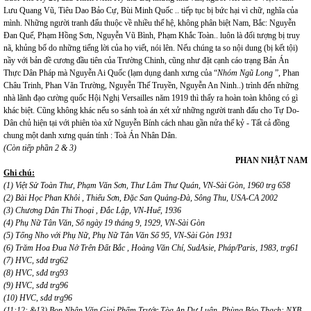
Lưu Quang Vũ, Tiêu Dao Bảo Cự, Bùi Minh Quốc .. tiếp tục bị bức hại vì chữ, nghĩa của
mình. Những người tranh đấu thuộc về nhiều thế hệ, không phân biệt Nam, Bắc: Nguyễn
Đan Quế, Phạm Hồng Sơn, Nguyễn Vũ Bình, Phạm Khắc Toàn.. luôn là đối tượng bị truy
nã, khủng bố do những tiếng lời của họ viết, nói lên. Nếu chúng ta so nội dung (bị kết tội)
nầy với bản đề cương đầu tiên của Trường Chinh, cũng như đặt cạnh cáo trạng Bản Án
Thực Dân Pháp mà Nguyễn Ai Quốc (lạm dụng danh xưng của “
Nhóm Ngũ Long
”, Phan
Châu Trinh, Phan Văn Trường, Nguyễn Thế Truyền, Nguyễn An Ninh..) trình đến những
nhà lãnh đạo cường quốc Hội Nghị Versailles năm 1919 thì thấy ra hoàn toàn không có gì
khác biệt. Cũng không khác nếu so sánh toà án xét xử những người tranh đấu cho Tự Do-
Dân chủ hiện tại với phiên tòa xử Nguyễn Bính cách nhau gần nửa thế kỷ - Tất cả đồng
chung một danh xưng quán tính : Toà Án Nhân Dân.
(Còn tiếp phần 2 & 3)
PHAN NHẬT NAM
Ghi chú:
(1) Việt Sử Toàn Thư, Phạm Văn Sơn, Thư Lâm Thư Quán, VN-Sài Gòn, 1960 trg 658
(2) Bài Học Phan Khôi , Thiếu Sơn, Đặc San Quảng-Đà, Sông Thu, USA-CA 2002
(3) Chương Dân Thi Thoại , Đắc Lập, VN-Huế, 1936
(4) Phụ Nữ Tân Văn, Số ngày 19 tháng 9, 1929, VN-Sài Gòn
(5) Tống Nho với Phụ Nữ, Phụ Nữ Tân Văn Số 95, VN-Sài Gòn 1931
(6) Trăm Hoa Đua Nở Trên Đất Bắc , Hoàng Văn Chí, SudAsie, Pháp/Paris, 1983, trg61
(7) HVC, sđd trg62
(8) HVC, sđd trg93
(9) HVC, sđd trg96
(10) HVC, sđd trg96
(11;12; &13) Bọn Nhân Văn Giai Phẩm Trước Tòa An Dư Luận, Phùng Bảo Thạch; NXB