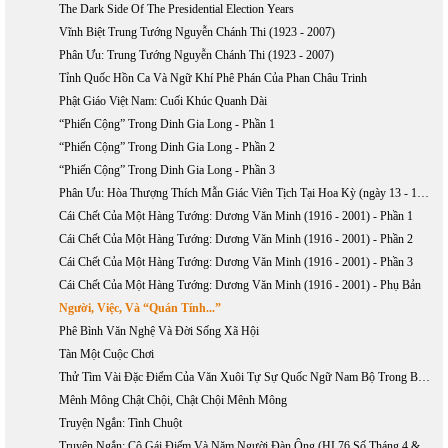
The Dark Side Of The Presidential Election Years
Vĩnh Biệt Trung Tướng Nguyễn Chánh Thi (1923 - 2007)
Phân Ưu: Trung Tướng Nguyễn Chánh Thi (1923 - 2007)
Tỉnh Quốc Hồn Ca Và Ngữ Khí Phê Phán Của Phan Châu Trinh
Phật Giáo Việt Nam: Cuối Khúc Quanh Dài
“Phiến Cộng” Trong Dinh Gia Long - Phần 1
“Phiến Cộng” Trong Dinh Gia Long - Phần 2
“Phiến Cộng” Trong Dinh Gia Long - Phần 3
Phân Ưu: Hòa Thượng Thích Mẫn Giác Viên Tịch Tại Hoa Kỳ (ngày 13 - 10 - 2006)
Cái Chết Của Một Hàng Tướng: Dương Văn Minh (1916 - 2001) - Phần 1
Cái Chết Của Một Hàng Tướng: Dương Văn Minh (1916 - 2001) - Phần 2
Cái Chết Của Một Hàng Tướng: Dương Văn Minh (1916 - 2001) - Phần 3
Cái Chết Của Một Hàng Tướng: Dương Văn Minh (1916 - 2001) - Phụ Bản
Người, Việc, Và “Quán Tính...”
Phê Bình Văn Nghệ Và Đời Sống Xã Hội
Tàn Một Cuộc Chơi
Thử Tìm Vài Đặc Điểm Của Văn Xuôi Tự Sự Quốc Ngữ Nam Bộ Trong Bước Khởi Đầu
Mênh Mông Chật Chội, Chật Chội Mênh Mông
Truyện Ngắn: Tình Chuột
Truyện Ngắn: Cô Gái Điếm Và Năm Người Đàn Ông (HL76 Số Tháng 4 & 5 Năm 2004)