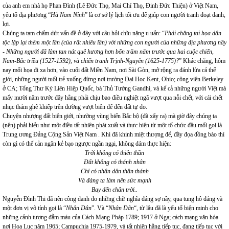
của anh em nhà họ Phan Đình (Lê Đức Thọ, Mai Chí Thọ, Đinh Đức Thiện) ở Việt Nam,
yếu tố địa phương “
Hà Nam Ninh
” là cơ sở lý lịch tối ưu để giúp con người tranh đoạt danh,
lợi.
Chúng ta tạm chấm dứt vấn đề ở đây với câu hỏi chĩu nặng u uẩn: “
Phải chăng tai họa dân
tộc lặp lại thêm một lần (của rất nhiều lần) với những con người của những địa phương nầy
- Những người đã làm tan nát quê hương hơn bốn trăm năm trước qua hai cuộc chiến,
Nam-Bắc triều (1527-1592), và chiến tranh Trịnh-Nguyễn (1625-1775)?
” Khác chăng, hôm
nay mối họa đi xa hơn, vào cuối đất Miền Nam, nơi Sài Gòn, mở rộng ra đánh lừa cả thế
giới, những người tuổi trẻ xuống đừng nơi trường Đại Học Kent, Ohio; công viên Berkeley
ở CA; Tổng Thư Ký Liên Hiệp Quốc, bà Thủ Tướng Gandhi, và kể cả những người Việt mà
mấy mười năm trước đây hằng phải chịu bao điều nghiệt ngã vượt qua nỗi chết, với cái chết
nhục thảm ghê khiếp trên đường vượt biên để đến đất tự do.
Chuyện nhượng đất biên giới, nhường vùng biển Bắc bộ (đã xẩy ra) mà giờ đây chúng ta
(nên) phải hiểu như một điều tất nhiên phát xuất và thực hiện từ một tổ chức đầu mối gọi là
Trung ương Đảng Cộng Sản Việt Nam . Khi đã khinh miệt thượng đế, đầy đọa đồng bào thì
còn gì có thể cản ngăn kẻ bạo ngược ngần ngại, không dám thực hiện:
Trời không có thiên thần
Đất không có thánh nhân
Chỉ có nhân dân thần thánh
Và đảng ta làm nên sức mạnh
Bay đến chân trời..
Nguyễn Đình Thi đã nên công danh do những chữ nghĩa đáng sợ nầy, qua tung hô đảng và
một đơn vị vô tính gọi là “
Nhân Dân
”. Và “
Nhân Dân
“, từ lâu đã là yếu tố biện minh cho
những cảnh tượng đẫm máu của Cách Mạng Pháp 1789; 1917 ở Nga; cách mạng văn hóa
nơi Hoa Lục năm 1965; Campuchia 1975-1979, và tất nhiên hằng tiếp tục, đang tiếp tục với