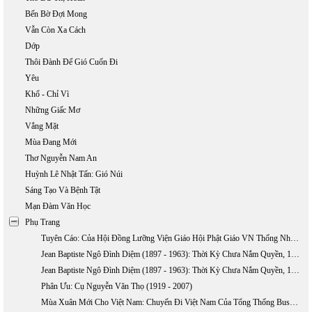
Bến Bờ Đợi Mong
Vẫn Còn Xa Cách
Dớp
Thôi Đành Để Gió Cuốn Đi
Yêu
Khổ - Chỉ Vì
Những Giấc Mơ
Vắng Mặt
Mùa Đang Mới
Thơ Nguyễn Nam An
Huỳnh Lê Nhật Tấn: Gió Núi
Sáng Tạo Và Bệnh Tật
Mạn Đàm Văn Học
Phụ Trang
Tuyên Cáo: Của Hội Đồng Lưỡng Viện Giáo Hội Phật Giáo VN Thống Nhất Về Việc TQ Xâm Lấn Hai Quần Đảo Hoàng Sa Và Trường Sa
Jean Baptiste Ngô Đình Diệm (1897 - 1963): Thời Kỳ Chưa Nắm Quyền, 1897-1954 (phần 1)
Jean Baptiste Ngô Đình Diệm (1897 - 1963): Thời Kỳ Chưa Nắm Quyền, 1897-1954 (Phần 2)
Phân Ưu: Cụ Nguyễn Văn Thọ (1919 - 2007)
Mùa Xuân Mới Cho Việt Nam: Chuyến Đi Việt Nam Của Tổng Thống Bush, 17 - 20/11/2006