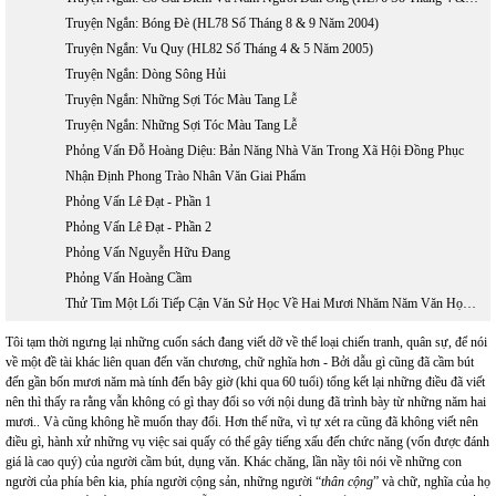
Truyện Ngắn: Bóng Đè (HL78 Số Tháng 8 & 9 Năm 2004)
Truyện Ngắn: Vu Quy (HL82 Số Tháng 4 & 5 Năm 2005)
Truyện Ngắn: Dòng Sông Hủi
Truyện Ngắn: Những Sợi Tóc Màu Tang Lễ
Truyện Ngắn: Những Sợi Tóc Màu Tang Lễ
Phỏng Vấn Đỗ Hoàng Diệu: Bản Năng Nhà Văn Trong Xã Hội Đồng Phục
Nhận Định Phong Trào Nhân Văn Giai Phẩm
Phỏng Vấn Lê Đạt - Phần 1
Phỏng Vấn Lê Đạt - Phần 2
Phỏng Vấn Nguyễn Hữu Đang
Phỏng Vấn Hoàng Cầm
Thử Tìm Một Lối Tiếp Cận Văn Sử Học Về Hai Mươi Nhăm Năm Văn Học Việt Nam Hải Ngoại 1975 - 2000
Tôi tạm thời ngưng lại những cuốn sách đang viết dỡ về thể loại chiến tranh, quân sự, để nói
về một đề tài khác liên quan đến văn chương, chữ nghĩa hơn - Bởi dẫu gì cũng đã cầm bút
đến gần bốn mươi năm mà tính đến bây giờ (khi qua 60 tuổi) tổng kết lại những điều đã viết
nên thì thấy ra rằng vẫn không có gì thay đổi so với nội dung đã trình bày từ những năm hai
mươi.. Và cũng không hề muốn thay đổi. Hơn thế nữa, vì tự xét ra cũng đã không viết nên
điều gì, hành xử những vụ việc sai quấy có thể gây tiếng xấu đến chức năng (vốn được đánh
giá là cao quý) của người cầm bút, dụng văn. Khác chăng, lần nầy tôi nói về những con
người của phía bên kia, phía người cộng sản, những người “
thân cộng
” và chữ, nghĩa của họ