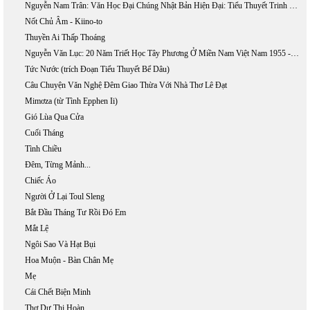
Nguyễn Nam Trân: Văn Học Đại Chúng Nhật Bản Hiện Đại: Tiểu Thuyết Trinh Thám Và Khoa Học Giả Tưởng
Nốt Chủ Âm - Kiino-to
Thuyền Ai Thấp Thoáng
Nguyễn Văn Lục: 20 Năm Triết Học Tây Phương Ở Miền Nam Việt Nam 1955 - 1975
Tức Nước (trích Đoạn Tiểu Thuyết Bể Dâu)
Câu Chuyện Văn Nghệ Đêm Giao Thừa Với Nhà Thơ Lê Đạt
Mimơza (từ Tình Epphen Ii)
Gió Lùa Qua Cửa
Cuối Tháng
Tình Chiều
Đêm, Từng Mảnh...
Chiếc Áo
Người Ở Lại Toul Sleng
Bắt Đầu Tháng Tư Rồi Đó Em
Mắt Lệ
Ngôi Sao Và Hạt Bụi
Hoa Muộn - Bàn Chân Mẹ
Mẹ
Cái Chết Biện Minh
Thơ Dư Thị Hoàn