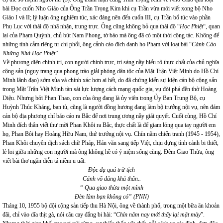
bài Đọc cuốn Nho Giáo của Ông Trần Trọng Kim khi cụ Trần vừa mới viết xong bộ Nho
Giáo I và II; lý luận ông nghiêm túc, xác đáng nên đến cuốn III, cụ Trần bổ túc vào phần
Phụ Lục với thái độ nhã nhặn, trung trực. Ông cũng không bỏ qua thái độ “
Học Phiệt
“, quan
lại của Phạm Quỳnh, chủ bút Nam Phong, tờ báo mà ông đã có một thời cộng tác. Không để
những tình cảm riêng tư chi phối, ông cảnh cáo đích danh họ Phạm với loạt bài “
Cảnh Cáo
Những Nhà Học Phiệt
”.
Về phương diện chính trị, con người chính trực, trí sáng nầy hiểu rõ thực chất của chủ nghĩa
cộng sản (ngụy trang qua phong trào giải phóng dân tộc của Mặt Trận Việt Minh do Hồ Chí
Minh lãnh đạo) sớm sủa và chính xác hơn ai hết, do đã chứng kiến sự kiện cán bộ cộng sản
trong Mặt Trận Việt Minh tàn sát lực lượng cách mạng quốc gia, vụ đòi phá đền thờ Hoàng
Diệu. Nhưng bởi Phan Thao, con của ông đang là ủy viên trong Ủy Ban Trung Bộ, cụ
Huỳnh Thúc Kháng, bạn tù, cũng là người đồng hương đang làm bộ trưởng nội vụ, nên đám
cán bộ địa phương chỉ báo cáo ra Bắc để nơi trung ương nầy giải quyết. Cuối cùng, Hồ Chí
Minh đích thân viết thư mời Phan Khôi ra Bắc, thực chất là để giam lỏng qua tay người em
họ, Phan Bôi hay Hoàng Hữu Nam, thứ trưởng nội vụ. Chín năm chiến tranh (1945 - 1954),
Phan Khôi chuyên dịch sách chữ Pháp, Hán văn sang tiếp Việt, chịu đựng tình cảnh bi thiết,
lẻ loi giữa những con người mà ông không hề có ý niệm sống cùng. Đêm Giao Thừa, ông
viết bài thơ ngắn diễn tả niềm u uất:
Độc dạ quá trừ tịch
Cánh võ đăng khả thân..
“ Qua giao thừa một mình
Đèn làm bạn không có” (PNN)
Tháng 10, 1955 bộ đội cộng sản tiếp thu Hà Nội, ông về thành phố, trong một bữa ăn khoản
đãi, chỉ vào dĩa thịt gà, nói câu cay đắng bi hài: “
Chín năm nay mới thấy lại mặt mày
”.