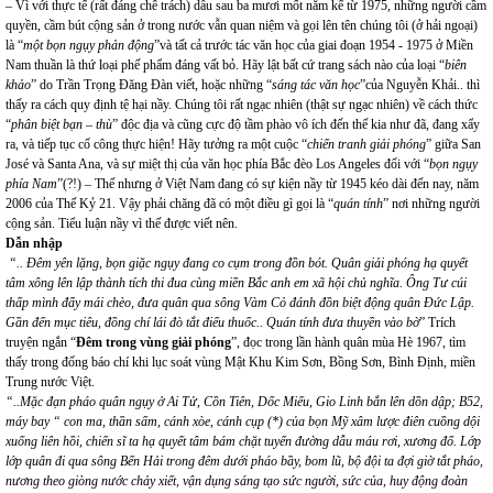
– Vì với thực tế (rất đáng chê trách) dẫu sau ba mươi mốt năm kể từ 1975, những người cầm
quyền, cầm bút cộng sản ở trong nước vẫn quan niệm và gọi lên tên chúng tôi (ở hải ngoại)
là “
một bọn ngụy phản động
”và tất cả trước tác văn học của giai đoạn 1954 - 1975 ở Miền
Nam thuần là thứ loại phế phẩm đáng vất bỏ. Hãy lật bất cứ trang sách nào của loại “
biên
khảo
” do Trần Trọng Đăng Đàn viết, hoặc những “
sáng tác văn học
”của Nguyễn Khải.. thì
thấy ra cách quy định tệ hại nầy. Chúng tôi rất ngạc nhiên (thật sự ngạc nhiên) về cách thức
“
phân biệt bạn – thù
” độc địa và cũng cực độ tầm phào vô ích đến thế kia như đã, đang xẩy
ra, và tiếp tục cố công thực hiện! Hãy tưởng ra một cuộc “
chiến tranh giải phóng
” giữa San
José và Santa Ana, và sự miệt thị của văn học phía Bắc đèo Los Angeles đối với “
bọn ngụy
phía Nam
”(?!) – Thế nhưng ở Việt Nam đang có sự kiện nầy từ 1945 kéo dài đến nay, năm
2006 của Thế Kỷ 21. Vậy phải chăng đã có một điều gì gọi là “
quán tính
” nơi những người
cộng sản. Tiểu luận nầy vì thế được viết nên.
Dẫn nhập
“.. Đêm yên lặng, bọn giặc ngụy đang co cụm trong đồn bót. Quân giải phóng hạ quyết
tâm xông lên lập thành tích thi đua cùng miền Bắc anh em xã hội chủ nghĩa. Ông Tư cúi
thấp mình đẩy mái chèo, đưa quân qua sông Vàm Cỏ đánh đồn biệt động quân Đức Lập.
Gần đến mục tiêu, đồng chí lái đò tắt điếu thuốc.. Quán tính đưa thuyền vào bờ
” Trích
truyện ngắn “
Đêm trong vùng giải phóng
”, đọc trong lần hành quân mùa Hè 1967, tìm
thấy trong đống báo chí khi lục soát vùng Mật Khu Kim Sơn, Bồng Sơn, Bình Định, miền
Trung nước Việt.
“..Mặc đạn pháo quân ngụy ở Ai Tử, Cồn Tiên, Dốc Miếu, Gio Linh bắn lên dồn dập; B52,
máy bay “ con ma, thần sấm, cánh xòe, cánh cụp (*) của bọn Mỹ xâm lược điên cuồng dội
xuống liên hồi, chiến sĩ ta hạ quyết tâm bám chặt tuyến đường dẫu máu rơi, xương đổ. Lớp
lớp quân đi qua sông Bến Hải trong đêm dưới pháo bầy, bom lũ, bộ đội ta đợi giờ tắt pháo,
nương theo giòng nước chảy xiết, vận dụng sáng tạo sức người, sức của, huy động đoàn