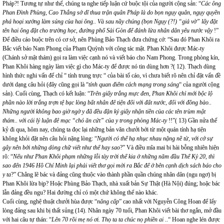
Pháp?! Tương tự như thế, chúng ta nghe tiếp luận cứ buộc tội của người cộng sản: “
Các ông
Phan Đình Phùng, Cao Thắng sở dĩ thua trận quân Pháp là do bọn ngụy quân, ngụy quyền
phá hoại xưởng làm súng của hai ông.. Và sau nầy chúng (bọn Ngụy (?!) “giả vờ” lấy đặt
tên hai ông đặt cho trường học, đường phố Sài Gòn để đánh lừa nhân dân yêu nước vậy
!”
Để điều cáo buộc trên có cơ sở, nên Phùng Bảo Thạch đưa chứng cớ: “Sau đó Phan Khôi ra
Bắc viết báo Nam Phong của Phạm Quỳnh với công tác mật. Phan Khôi được Mác-ty
(Chánh sở mật thám) gọi ra làm việc cạnh nó và viết báo cho Nam Phong. Trong phòng kín,
Phan Khôi hàng ngày làm việc gì cho Mác-ty để được nó tin dùng hơn ?( 12). Thạch dùng
hình thức nghi vấn để chỉ “ tính trung trực “ của bài tố cáo, vì chưa biết rõ nên chỉ đặt vấn đề
dưới dạng câu hỏi (đây cũng gọi là “
tính quan điểm cách mạng trong sáng
“ của người cộng
sản). Cuối cùng, Thạch có kết luận: “
Trên giấy trắng mực đen, Phan Khôi chỉ mới bộc lộ
phần nào lời trắng trợn tệ bạc lòng bất nhân đê tiện đối với đất nước, đối với đồng bào..
Những người không bao giờ ngờ y đã đều đặn ký giấy nhận tiền của các tên trùm mật
thám.. với cái lý luận đê mạc “chó ăn cứt” của y trong phòng Mác-ty
!!”( 13) Gần nửa thế
kỷ đi qua, hôm nay, chúng ta đọc lại những bản văn chưởi bới từ một quán tính hạ tiện
không khỏi đặt nên câu hỏi nặng lòng: “
Người có thể hạ nhục nhau nặng nề từ, với cớ sự
gây nên bởi những dòng chữ viết như thế hay sao
?” Và điều mĩa mai bi hài bỗng nhiên hiện
rõ: “
Nếu như Phan Khôi phạm những lỗi tày trời thế kia ở những năm đầu Thế Kỷ 20, thì
sao đến 1946 Hồ Chí Minh lại phải viết thơ gọi mời ra Bắc để ở bên cạnh dịch sách báo cho
y ta
?” Chẳng lẽ bác và đảng cũng thuộc vào thành phần quần chúng nhân dân (ngu ngơ) bị
Phan Khôi lừa bịp? Hoặc Phùng Bảo Thạch, nhà xuất bản Sự Thật (Hà Nội) đúng; hoặc bác
lẫn đảng đều ngu? Hai đường chỉ có một chứ không thể nào khác.
Cuối cùng, nghệ thuật chưởi hùa được “
nâng cấp
” cao nhất với Nguyễn Công Hoan để lấy
lòng đảng sau khi bị thất sủng (14). Nhân ngày 70 tuổi, Phan Khôi viết bài thơ ngắn, mở đầu
với hai câu tự thán: “
Lên 70 rồi mẹ nó ơi. Thọ ta ta chúc nọ phiền ai
..“ Hoan nghe lén được