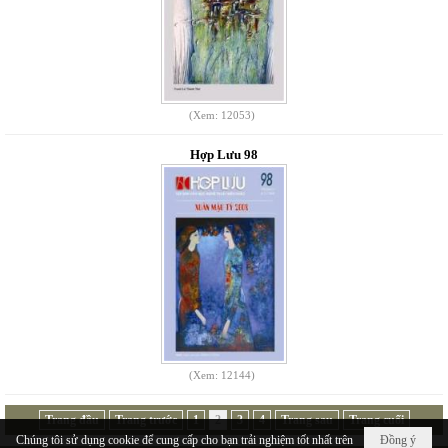
(Xem: 12053)
Hợp Lưu 98
(Xem: 12144)
Trang đầu
Trang trước
1
2
3
4
Trang sau
Trang cuối
Chúng tôi sử dụng cookie để cung cấp cho bạn trải nghiệm tốt nhất trên
Đồng ý