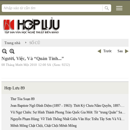
›
Trang nhà
SỐ CŨ
Trước
Sau
Người, Việc, Và “Quán Tính...”
08 Tháng Mười Một 2010
12:00 SA
(Xem: 9252)
Hợp Lưu 89
Thư Tòa Soạn 89
Jean Baptiste Ngô Đình Diệm (1897 - 1963): Thời Kỳ Chưa Nắm Quyền, 1897-1954 (phần 2)
Vũ Ngự Chiêu: Sự Hình Thành Phong Trào Quốc Gia Mới: Từ “trung Quân” Sang “ái Quốc”
Nguyễn Phạm Hùng: Về Tính Thống Nhất Giữa Văn Học Triều Tây Sơn Và Văn Học Triều Nguyễn
Mênh Mông Chật Chội, Chật Chội Mênh Mông