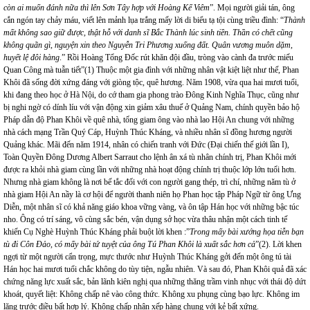
còn ai muốn đánh nữa thì lên Sơn Tây hợp với Hoàng Kế Viêm
”. Mọi người giải tán, ông
cắn ngón tay chảy máu, viết lên mảnh lụa trắng mấy lời di biểu tạ tội cùng triều đình: “
Thành
mất không sao giữ được, thật hỗ với danh sĩ Bắc Thành lúc sinh tiền. Thần có chết cũng
không quãn gì, nguyện xin theo Nguyễn Tri Phương xuống đất. Quân vương muôn dặm,
huyết lệ đôi hàng
.” Rồi Hoàng Tổng Đốc rút khăn đội đầu, tròng vào cành đa trước miếu
Quan Công mà tuẫn tiết”(1) Thuộc một gia đình với những nhân vật kiệt liệt như thế, Phan
Khôi đã sống đời xứng đáng với giòng tộc, quê hương. Năm 1908, vừa qua hai mươi tuổi,
khi đang theo học ở Hà Nội, do cớ tham gia phong trào Đông Kinh Nghĩa Thục, cũng như
bị nghi ngờ có dính líu với vận động xin giảm xâu thuế ở Quảng Nam, chính quyền bảo hộ
Pháp dẫn độ Phan Khôi về quê nhà, tống giam ông vào nhà lao Hội An chung với những
nhà cách mạng Trần Quý Cáp, Huỳnh Thúc Kháng, và nhiều nhân sĩ đồng hương người
Quảng khác. Mãi đến năm 1914, nhân có chiến tranh với Đức (Đại chiến thế giới lần I),
Toàn Quyền Đông Dương Albert Sarraut cho lệnh ân xá tù nhân chính trị, Phan Khôi mới
được ra khỏi nhà giam cùng lần với những nhà hoạt động chính trị thuộc lớp lớn tuổi hơn.
Nhưng nhà giam không là nơi bế tắc đối với con người gang thép, trì chí, những năm tù ở
nhà giam Hội An nầy là cơ hội để người thanh niên họ Phan học tập Pháp Ngữ từ ông Ưng
Diễn, một nhân sĩ có khả năng giáo khoa vững vàng, và ôn tập Hán học với những bậc túc
nho. Ông có trí sáng, vô cùng sắc bén, vận dụng sở học vừa thâu nhận một cách tinh tế
khiến Cụ Nghè Huỳnh Thúc Kháng phải buột lời khen :”
Trong mấy bài xướng họa tiễn bạn
tù đi Côn Đảo, có mấy bài tứ tuyệt của ông Tú Phan Khôi là xuất sắc hơn cả
”(2). Lời khen
ngợi từ một người cẩn trọng, mực thước như Huỳnh Thúc Kháng gởi đến một ông tú tài
Hán học hai mươi tuổi chắc không do tùy tiện, ngẫu nhiên. Và sau đó, Phan Khôi quả đã xác
chứng năng lực xuất sắc, bản lãnh kiên nghị qua những thăng trầm vinh nhục với thái độ dứt
khoát, quyết liệt: Không chấp nê vào công thức. Không xu phụng cùng bạo lực. Không im
lặng trước điều bất hợp lý. Không chấp nhận xếp hàng chung với kẻ bất xứng.