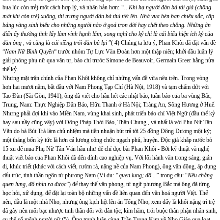
bụa lúc còn trẻ) một cách hợp lý, và nhân bản hơn:
“.. Khi hạ người đàn bà tái giá (chồng
mất khi còn trẻ) xuống, thì trưng người đàn bà thủ tiết lên. Nhà vua bèn ban chiếu sắc, cấp
bảng vàng sinh biểu cho những người nào ở goá trọn đời hay chết theo chồng. Những ân
điển ấy thường tình lấy làm vinh hạnh lắm, song nghĩ cho kỹ chỉ là cái biểu hiện ích kỷ của
đàn ông , và cũng là cái xiềng trói đàn bà lại
”( 4) Chúng ta lưu ý, Phan Khôi đã đặt vấn đề
“
Nam Nữ Bình Quyền
“ trước nhóm Tự Lực Văn Đoàn hơn một thập niên; khởi đầu luận lý
giải phóng phụ nữ qua văn tự, báo chí trước Simone de Beauvoir, Germain Greer hằng nửa
thế kỷ.
Nhưng mặt trận chính của Phan Khôi không chỉ những vấn đề vừa nêu trên. Trong vòng
hơn hai mươi năm, bắt đầu với Nam Phong Tạp Chí (Hà Nội, 1918) và tạm chấm dứt với
Tao Đàn (Sài Gòn, 1941), ông đã viết cho hầu hết các nhật báo, tuần báo của ba vùng Bắc,
Trung, Nam: Thực Nghiệp Dân Báo, Hữu Thanh ở Hà Nội; Tràng An, Sông Hương ở Huế.
Nhưng phải đợi khi vào Miền Nam, vùng khai sinh, phát triển báo chí Việt Ngữ (đầu thế kỷ
hay sau nầy cũng vậy) với Đông Pháp Thời Báo, Thần Chung , và nhất là với Phụ Nữ Tân
Văn do bà Bút Trà làm chủ nhiệm mà tiền nhuận bút trả tới 25 đồng Đông Dương một kỳ;
một tháng bốn kỳ tức là hơn cả lương công chức ngạch phủ, huyện. Độc giả khắp nước bỏ
15 xu để mua Phụ Nữ Tân Văn hầu như để chỉ đọc bài Phan Khôi - Bởi kỹ thuật và nghệ
thuật viết báo của Phan Khôi đã đến đỉnh cao nghiệp vụ. Với lối hành văn trong sáng, giản
dị, khúc triết (khác với cách viết, rườm rà, nặng nề của Nam Phong), ông vận động, áp dụng
cấu trúc, tinh thần ngôn từ phương Nam (Ví dụ:
“quen lung; đố ..”
trong câu: “
Nếu chẳng
quen lung, đố nhìn ra được
”) để thay thế văn phong, từ ngữ phương Bắc mà ông đã từng
học hỏi, xử dụng, để đặt lại toàn bộ những vấn đề liên quan đến văn hoá người Việt. Thế
nên, dẫu là một nhà Nho, nhưng ông kịch liệt lên án Tống Nho, xem đấy là khối nặng trì trệ
đã gây nên mối bạc nhược tinh thần đối với dân tộc; kìm hãm, trói buộc thân phận nhân sinh,
cụ thể số mệnh người nữ (5). Ông tranh luận cùng Trần Trọng Kim về Nho Giáo qua loạt