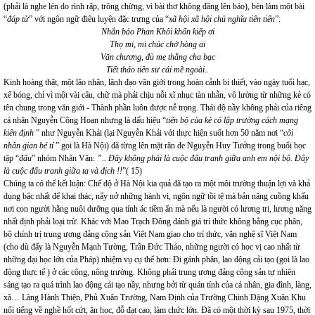
(phải là nghe lén do rình rập, trông chừng, vì bài thơ không đăng lên báo), bèn làm một bài
“
đáp từ
” với ngôn ngữ điêu luyện đặc trưng của “
xã hội xã hội chủ nghĩa tiên tiến
”:
Nhắn bảo Phan Khôi khốn kiếp ơi
Thọ mi, mi chúc chớ hòng ai
Văn chương, đù mẹ thằng cha bạc
Tiết tháo tiên sư cái mẽ ngoài..
Kinh hoàng thật, một lão nhân, lãnh đạo văn giới trong hoàn cảnh bi thiết, vào ngày tuổi hạc,
xế bóng, chỉ vì một vài câu, chữ mà phải chịu nỗi xĩ nhục tàn nhẫn, vô lường từ những kẻ có
tên chung trong văn giới - Thành phần luôn được nễ trọng. Thái độ nầy không phải của riêng
cá nhân Nguyễn Công Hoan nhưng là dấu hiệu “
tiến bộ của kẻ có lập trường cách mạng
kiên định
” như Nguyễn Khải (lại Nguyễn Khải với thực hiện suốt hơn 50 năm nơi “
cõi
nhân gian bé tí
” gọi là Hà Nội) đã từng lên mặt răn đe Nguyễn Huy Tưởng trong buổi học
tập “
đấu
” nhóm Nhân Văn:
”.. Đây không phải là cuộc đấu tranh giữa anh em nội bộ. Đây
là cuộc đấu tranh giữa ta và địch !!
”( 15)
Chúng ta có thể kết luận: Chế độ ở Hà Nội kia quả đã tạo ra một môi trường thuận lợi và khả
dụng bậc nhất để khai thác, nẩy nở những hành vi, ngôn ngữ tồi tệ mà bản năng cuồng khấu
nơi con người hằng nuôi dưỡng qua tính ác tiềm ẩn mà nếu là người có lương tri, lương năng
nhất định phải loại trừ. Khác với Mao Trạch Đông đánh giá trí thức không bằng cục phân,
bộ chính trị trung ương đảng cộng sản Việt Nam giao cho trí thức, văn nghệ sĩ Việt Nam
(cho dù đấy là Nguyễn Mạnh Tường, Trần Đức Thảo, những người có học vị cao nhất từ
những đại học lớn của Pháp) nhiệm vụ cụ thể hơn: Đi gánh phân, lao động cải tạo (gọi là lao
động thực tế ) ở các công, nông trường. Không phải trung ương đảng cộng sản tự nhiên
sáng tạo ra quá trình lao động cải tạo nầy, nhưng bởi từ quán tính của cá nhân, gia đình, làng,
xã… Làng Hành Thiện, Phủ Xuân Trường, Nam Định của Trường Chinh Đặng Xuân Khu
nổi tiếng về nghề hốt cứt, ăn học, đỗ đạt cao, làm chức lớn. Đã có một thời kỳ sau 1975, thời