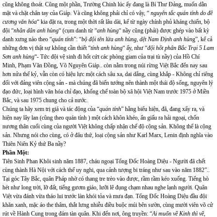
cũng không thoát. Cũng một phần, Trường Chinh lúc ấy đang là Bí Thư Đảng, muốn dằn
mặt và chặt chân tay của Giáp. Và cũng không phải chỉ có vậy, “
nguyên tắc quán tính do đề
cương văn hóa
“ kia đặt ra, trong một thời rất lâu dài, kể từ ngày chính phủ kháng chiến, bộ
đội “
nhân dân anh hùng
“ (cụm danh từ “
anh hùng
“ nầy cũng (phải) được ghép vào bất kỳ
danh xưng nào theo “
quán tính
”: “
bộ đội tên lửa anh hùng, dệt Nam Định anh hùn
g”, kể cả
những đơn vị thật sự không cần thiết “
tính anh hùng
“ ấy, như “
đội hốt phân Bắc Trại 5 Lam
Sơn anh hùng
“- Tức đội vệ sinh đi hốt cứt các phòng giam của trại tù nầy) của Hồ Chí
Minh, Phạm Văn Đồng, Võ Nguyên Giáp.. còn nằm trong núi rừng Việt Bắc đến nay sau
hơn nửa thế kỷ, vẫn còn có hiệu lực một cách sâu xa, dai dẵng, cùng khắp - Không chỉ riêng
đối với đảng viên cộng sản - mà chúng đã biến tướng nên thành một thái độ sống, nguyên lý
đạo đức, loại hình văn hóa chỉ đạo, khống chế toàn bộ xã hội Việt Nam trước 1975 ở Miền
Bắc, và sau 1975 chung cho cả nước.
Chúng ta hãy xem trị giá và tác động của “
quán tính
” hằng biểu hiện, đã, đang xẩy ra, và
hiện nay lây lan (cũng theo quán tính ) một cách khôn khéo, ẩn giấu ra hải ngoại, chốn
nương thân cuối cùng của người Việt không chấp nhận chế độ cộng sản. Không thể là cộng
sản. Nhưng nói cho cùng, có ở đâu thứ, loại cộng sản như Karl Marx, Lenin định nghĩa vào
Thiên Niên Kỷ thứ Ba nầy?
Phần Một:
Tiên Sinh Phan Khôi sinh năm 1887, cháu ngoại Tổng Đốc Hoàng Diệu - Người đã chết
cùng thành Hà Nội với cách thế uy nghi, qua cảnh tượng bi tráng như sau vào năm 1882”..
Tại góc Tây Bắc, quân Pháp nhờ có thang tre trèo vào được, rầm rầm kéo xuống. Tiếng hò
hét như long trời, lỡ đất, tiếng gươm giáo, lưỡi lê đụng chạm nhau nghe lạnh người. Quân
Việt vừa đánh vừa tháo lui trước làn khói tỏa và mưa đạn. Tổng Đốc Hoàng Diệu đầu đội
khăn xanh, mặc áo the thâm, thắt lưng nhiễu điều buộc múi bên sườn, cùng mười viên võ cử
rút về Hành Cung trong đám tàn quân. Khi đến nơi, ông truyền: “
Ai muốn về Kinh thì về,