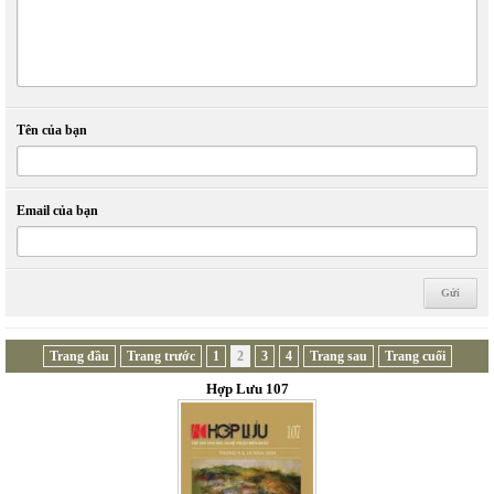
Tên của bạn
Email của bạn
Trang đầu
Trang trước
1
2
3
4
Trang sau
Trang cuối
Hợp Lưu 107