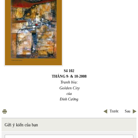
Số 102
THÁNG 9- & 10-2008
Tranh bìa:
Golden City
của
Đinh Cường
Trước
Sau
Gửi ý kiến của bạn