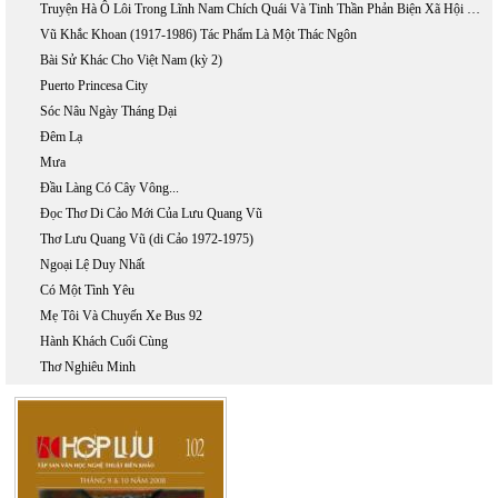
Truyện Hà Ô Lôi Trong Lĩnh Nam Chích Quái Và Tinh Thần Phản Biện Xã Hội Dưới Thời Vãn Trần
Vũ Khắc Khoan (1917-1986) Tác Phẩm Là Một Thác Ngôn
Bài Sử Khác Cho Việt Nam (kỳ 2)
Puerto Princesa City
Sóc Nâu Ngày Tháng Dại
Đêm Lạ
Mưa
Đầu Làng Có Cây Vông...
Đọc Thơ Di Cảo Mới Của Lưu Quang Vũ
Thơ Lưu Quang Vũ (di Cảo 1972-1975)
Ngoại Lệ Duy Nhất
Có Một Tình Yêu
Mẹ Tôi Và Chuyến Xe Bus 92
Hành Khách Cuối Cùng
Thơ Nghiêu Minh