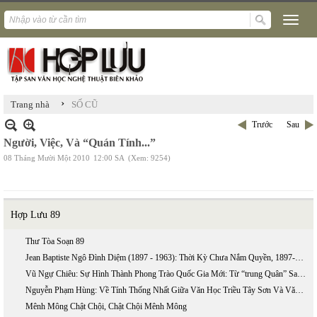
›
Trang nhà
SỐ CŨ
Trước
Sau
Người, Việc, Và “Quán Tính...”
08 Tháng Mười Một 2010
12:00 SA
(Xem: 9254)
Hợp Lưu 89
Thư Tòa Soạn 89
Jean Baptiste Ngô Đình Diệm (1897 - 1963): Thời Kỳ Chưa Nắm Quyền, 1897-1954 (phần 2)
Vũ Ngự Chiêu: Sự Hình Thành Phong Trào Quốc Gia Mới: Từ “trung Quân” Sang “ái Quốc”
Nguyễn Phạm Hùng: Về Tính Thống Nhất Giữa Văn Học Triều Tây Sơn Và Văn Học Triều Nguyễn
Mênh Mông Chật Chội, Chật Chội Mênh Mông