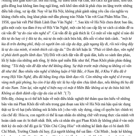
Nhưng thời gian khổ cực nơi núi rừng, sự thiếu thốn vật chất, nỗi cách xa gia đình, đơn độc
giữa đồng loại không làm ông ngã lòng, mối khổ tâm nhất là phải chịu im lặng trước những
điều bất công, sự áp đặt. Nay về lại Hà Nội, không phải gánh nặng yêu cầu của nghĩa vụ
kháng chiến nữa, ông khai pháo mở đầu phong trào Nhân Văn với Giai Phẩm Mùa Thu ,
1956, qua bài viết Phê Bình Lãnh Đạo Văn Nghệ : “..Sau khi về Hà Nội chưa được bao lâu,
giữa một cuộc tọa đàm ở trụ sở Hội Văn Nghệ, một cán bộ cao cấp lấy tư cách cá nhân đề ra
cái vấn đề “
tự do của văn nghệ sĩ
”. Cái vấn đề ấy giải thích là: Có một số văn nghệ sĩ nào đó
đòi tự do hay có ý đòi tự do, mà tự do một cách bừa bãi, đến nỗi ví như tình cảnh.. “
một kẻ
kia đi trên đường phố, thấy có người ôm cái cặp da đẹp, giật ngang lấy đi, rồi nói rằng đấy
là tự do của mình, vì mình thích cái cặp da
.” Do đó kết luận là: “
Phải có lãnh đạo, văn nghệ
sĩ phải dưới quyền lãnh đạo
.”(6) Đối với cách đặt vấn đề quái đản, kiểu so sánh tầm phào,
lối lý luận của những anh tổng, lý thôn quê miền Bắc như thế, Phan Khôi phản pháo thẳng
thừng: “
Tôi thấy vấn đề đặt như thế không đúng. Sự thật trước mặt chúng ta không có vấn
đề như thế. Bao nhiêu văn nghệ sĩ không luận ở Việt Bắc, ở Nam Bộ, ở Khu V đều đã ở
trong Hội Văn Nghệ, đều đã bằng lòng chịu lãnh đạo rồi. Còn những văn nghệ sĩ ở trong
vùng mới giải phóng, họ còn ở lại đây tức là họ rắp tâm chịu lãnh đạo, nếu không thì họ đã
đi vào Nam. Tóm lại, văn nghệ sĩ hiện nay có mặt ở Miền Bắc không ai tự do bừa bãi hết.
Không ai định đánh cắp cặp da của ai hết
.”( 7)
Đến đây, chúng ta có thể kết luận về một điều khắc nghiệt thê thảm qua tìm hiểu về những
bản văn mà Phan Khôi đã viết nên trong giai đoạn sau khi về Hà Nội mà hậu quả tác dụng
thật sự là vô hại (nếu không nói là hữu ích ) cho việc xây dựng, củng cố quyền lực chính trị
của chế độ: Hóa ra, con người có thể là nạn nhân do những chữ viết trung thực của mình với
hoàn cảnh oan ức bi thiết nhất. Bởi, nếu cá nhân tên gọi Phan Khôi ấy không phải ở vào một
thời kỳ do một chế độ gọi là “
Dân Chủ Cộng Hòa
“ với những kẻ lãnh đạo có bí danh Hồ
Chí Minh, Trường Chinh chỉ huy, (Là người không thể sai lầm - Chí Minh ; hoặc kẻ không