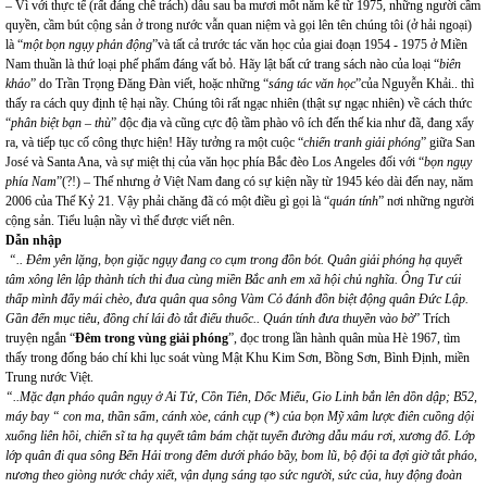
– Vì với thực tế (rất đáng chê trách) dẫu sau ba mươi mốt năm kể từ 1975, những người cầm
quyền, cầm bút cộng sản ở trong nước vẫn quan niệm và gọi lên tên chúng tôi (ở hải ngoại)
là “
một bọn ngụy phản động
”và tất cả trước tác văn học của giai đoạn 1954 - 1975 ở Miền
Nam thuần là thứ loại phế phẩm đáng vất bỏ. Hãy lật bất cứ trang sách nào của loại “
biên
khảo
” do Trần Trọng Đăng Đàn viết, hoặc những “
sáng tác văn học
”của Nguyễn Khải.. thì
thấy ra cách quy định tệ hại nầy. Chúng tôi rất ngạc nhiên (thật sự ngạc nhiên) về cách thức
“
phân biệt bạn – thù
” độc địa và cũng cực độ tầm phào vô ích đến thế kia như đã, đang xẩy
ra, và tiếp tục cố công thực hiện! Hãy tưởng ra một cuộc “
chiến tranh giải phóng
” giữa San
José và Santa Ana, và sự miệt thị của văn học phía Bắc đèo Los Angeles đối với “
bọn ngụy
phía Nam
”(?!) – Thế nhưng ở Việt Nam đang có sự kiện nầy từ 1945 kéo dài đến nay, năm
2006 của Thế Kỷ 21. Vậy phải chăng đã có một điều gì gọi là “
quán tính
” nơi những người
cộng sản. Tiểu luận nầy vì thế được viết nên.
Dẫn nhập
“.. Đêm yên lặng, bọn giặc ngụy đang co cụm trong đồn bót. Quân giải phóng hạ quyết
tâm xông lên lập thành tích thi đua cùng miền Bắc anh em xã hội chủ nghĩa. Ông Tư cúi
thấp mình đẩy mái chèo, đưa quân qua sông Vàm Cỏ đánh đồn biệt động quân Đức Lập.
Gần đến mục tiêu, đồng chí lái đò tắt điếu thuốc.. Quán tính đưa thuyền vào bờ
” Trích
truyện ngắn “
Đêm trong vùng giải phóng
”, đọc trong lần hành quân mùa Hè 1967, tìm
thấy trong đống báo chí khi lục soát vùng Mật Khu Kim Sơn, Bồng Sơn, Bình Định, miền
Trung nước Việt.
“..Mặc đạn pháo quân ngụy ở Ai Tử, Cồn Tiên, Dốc Miếu, Gio Linh bắn lên dồn dập; B52,
máy bay “ con ma, thần sấm, cánh xòe, cánh cụp (*) của bọn Mỹ xâm lược điên cuồng dội
xuống liên hồi, chiến sĩ ta hạ quyết tâm bám chặt tuyến đường dẫu máu rơi, xương đổ. Lớp
lớp quân đi qua sông Bến Hải trong đêm dưới pháo bầy, bom lũ, bộ đội ta đợi giờ tắt pháo,
nương theo giòng nước chảy xiết, vận dụng sáng tạo sức người, sức của, huy động đoàn