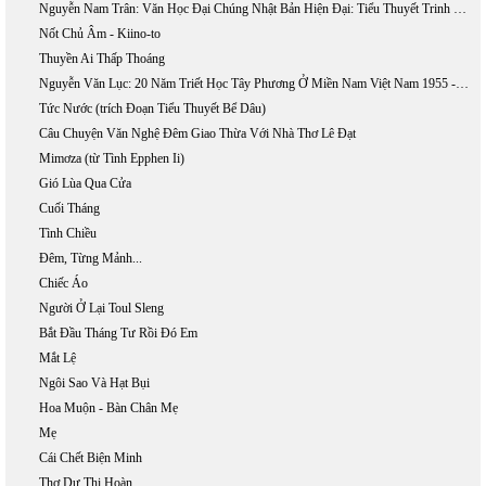
Nguyễn Nam Trân: Văn Học Đại Chúng Nhật Bản Hiện Đại: Tiểu Thuyết Trinh Thám Và Khoa Học Giả Tưởng
Nốt Chủ Âm - Kiino-to
Thuyền Ai Thấp Thoáng
Nguyễn Văn Lục: 20 Năm Triết Học Tây Phương Ở Miền Nam Việt Nam 1955 - 1975
Tức Nước (trích Đoạn Tiểu Thuyết Bể Dâu)
Câu Chuyện Văn Nghệ Đêm Giao Thừa Với Nhà Thơ Lê Đạt
Mimơza (từ Tình Epphen Ii)
Gió Lùa Qua Cửa
Cuối Tháng
Tình Chiều
Đêm, Từng Mảnh...
Chiếc Áo
Người Ở Lại Toul Sleng
Bắt Đầu Tháng Tư Rồi Đó Em
Mắt Lệ
Ngôi Sao Và Hạt Bụi
Hoa Muộn - Bàn Chân Mẹ
Mẹ
Cái Chết Biện Minh
Thơ Dư Thị Hoàn