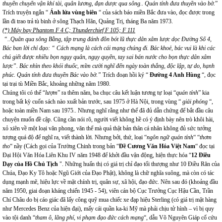
thuyền chuyển vận khí tài, quân lương, đạn dược qua sông.. Quán tính đưa thuyền vào bờ.
”
Trích truyện ngắn “
Ánh lửa vùng biên
“ của sách báo miền Bắc đưa vào, đọc được trong
lần đi trao trả tù binh ở sông Thạch Hãn, Quảng Trị, tháng Ba năm 1973.
(*) Máy bay Phantom F 4 C; Thunderchief F 105; F 111
“..Quân qua sông Bằng, tập trung đánh đồn bót lũ thực dân xâm lược dọc Đường Số 4,
Bác ban lời chỉ đạo: “ Cách mạng là cách cái mạng chúng đi. Bác khoẻ, bác vui là khi các
chú giết được nhiều bọn ngụy quân, ngụy quyền, tay sai bán nước cho bọn thực dân xâm
lược”. Bác nhìn theo khói thuốc, mĩm cười nghĩ đến ngày toàn thắng, độc lập, tự do, hạnh
phúc. Quán tính đưa thuyền Bác vào bờ.”
Trích đoạn hồi ký “
Đường 4 Anh Hùng
“, đọc
tại trại tù Miền Bắc, khoảng những năm 1980.
Chúng tôi có thể “
lượm
” ra thêm năm, ba chục câu kết luận tương tự loại “
quán tính
” kia
trong bất kỳ cuốn sách nào xuất bản trước, sau 1975 ở Hà Nội, trong vùng “
giải phóng
“,
hoặc toàn miền Nam sau 1975.. Nhưng nghĩ rằng như thế đã đủ dẫn chứng để bắt đầu câu
chuyện muốn đề cập. Cũng cần nói rõ, người viết không hề có ý định bày nên trò khôi hài,
xỏ xiên về một loại văn phong, văn thể mà quả thật bản thân cá nhân không đủ sức tưởng
tượng quá độ để nghĩ ra, viết thành lời. Nhưng bởi, thứ, loại “
ngôn ngữ quán tính
“ “
thơm
tho
“ nầy (Cách gọi của Trường Chinh trong bản “
Đề Cương Văn Hóa Việt Nam
“ đọc tại
Đại Hội Văn Hóa Liên Khu IV năm 1948 để khởi đầu vận động, hiện thực hóa “
12 Điều
Dạy của Hồ Chủ Tịch
". Những huấn thị có giá trị chỉ đạo tối thượng như 10 Điều Răn của
Chúa, Đạo Ky Tô hoặc Ngũ Giới của Đạo Phật), không là chữ nghĩa suông, mà còn có tác
dụng mạnh mẽ, hiệu lực về mặt chính trị, quân sự, xã hội, đạo đức. Nên sau đó (khoảng đầu
năm 1950, giai đoạn kháng chiến 1945 - 54), viên cán bộ Cục Trưởng Cục Hậu Cần, Trần
Chí Châu do bị cáo giác đã lấy công quỹ mua chiếc xe đạp hiệu Sterling (có giá trị mặt hàng
như Mercedes Benz của hiện đại), mấy cái quần ka-ki Mỹ mà phải chịu tử hình – vì bị quy
vào tội danh “
tham ô, lãng phí, vi phạm đạo đức cách mạng
“, dẫu Võ Nguyên Giáp cố cứu