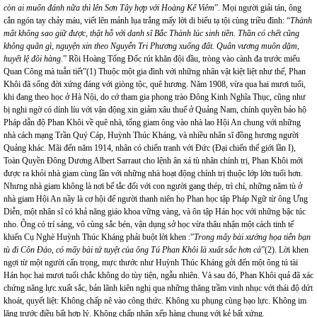
còn ai muốn đánh nữa thì lên Sơn Tây hợp với Hoàng Kế Viêm
”. Mọi người giải tán, ông
cắn ngón tay chảy máu, viết lên mảnh lụa trắng mấy lời di biểu tạ tội cùng triều đình: “
Thành
mất không sao giữ được, thật hỗ với danh sĩ Bắc Thành lúc sinh tiền. Thần có chết cũng
không quãn gì, nguyện xin theo Nguyễn Tri Phương xuống đất. Quân vương muôn dặm,
huyết lệ đôi hàng
.” Rồi Hoàng Tổng Đốc rút khăn đội đầu, tròng vào cành đa trước miếu
Quan Công mà tuẫn tiết”(1) Thuộc một gia đình với những nhân vật kiệt liệt như thế, Phan
Khôi đã sống đời xứng đáng với giòng tộc, quê hương. Năm 1908, vừa qua hai mươi tuổi,
khi đang theo học ở Hà Nội, do cớ tham gia phong trào Đông Kinh Nghĩa Thục, cũng như
bị nghi ngờ có dính líu với vận động xin giảm xâu thuế ở Quảng Nam, chính quyền bảo hộ
Pháp dẫn độ Phan Khôi về quê nhà, tống giam ông vào nhà lao Hội An chung với những
nhà cách mạng Trần Quý Cáp, Huỳnh Thúc Kháng, và nhiều nhân sĩ đồng hương người
Quảng khác. Mãi đến năm 1914, nhân có chiến tranh với Đức (Đại chiến thế giới lần I),
Toàn Quyền Đông Dương Albert Sarraut cho lệnh ân xá tù nhân chính trị, Phan Khôi mới
được ra khỏi nhà giam cùng lần với những nhà hoạt động chính trị thuộc lớp lớn tuổi hơn.
Nhưng nhà giam không là nơi bế tắc đối với con người gang thép, trì chí, những năm tù ở
nhà giam Hội An nầy là cơ hội để người thanh niên họ Phan học tập Pháp Ngữ từ ông Ưng
Diễn, một nhân sĩ có khả năng giáo khoa vững vàng, và ôn tập Hán học với những bậc túc
nho. Ông có trí sáng, vô cùng sắc bén, vận dụng sở học vừa thâu nhận một cách tinh tế
khiến Cụ Nghè Huỳnh Thúc Kháng phải buột lời khen :”
Trong mấy bài xướng họa tiễn bạn
tù đi Côn Đảo, có mấy bài tứ tuyệt của ông Tú Phan Khôi là xuất sắc hơn cả
”(2). Lời khen
ngợi từ một người cẩn trọng, mực thước như Huỳnh Thúc Kháng gởi đến một ông tú tài
Hán học hai mươi tuổi chắc không do tùy tiện, ngẫu nhiên. Và sau đó, Phan Khôi quả đã xác
chứng năng lực xuất sắc, bản lãnh kiên nghị qua những thăng trầm vinh nhục với thái độ dứt
khoát, quyết liệt: Không chấp nê vào công thức. Không xu phụng cùng bạo lực. Không im
lặng trước điều bất hợp lý. Không chấp nhận xếp hàng chung với kẻ bất xứng.