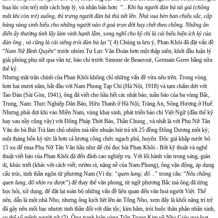
bụa lúc còn trẻ) một cách hợp lý, và nhân bản hơn:
“.. Khi hạ người đàn bà tái giá (chồng
mất khi còn trẻ) xuống, thì trưng người đàn bà thủ tiết lên. Nhà vua bèn ban chiếu sắc, cấp
bảng vàng sinh biểu cho những người nào ở goá trọn đời hay chết theo chồng. Những ân
điển ấy thường tình lấy làm vinh hạnh lắm, song nghĩ cho kỹ chỉ là cái biểu hiện ích kỷ của
đàn ông , và cũng là cái xiềng trói đàn bà lại
”( 4) Chúng ta lưu ý, Phan Khôi đã đặt vấn đề
“
Nam Nữ Bình Quyền
“ trước nhóm Tự Lực Văn Đoàn hơn một thập niên; khởi đầu luận lý
giải phóng phụ nữ qua văn tự, báo chí trước Simone de Beauvoir, Germain Greer hằng nửa
thế kỷ.
Nhưng mặt trận chính của Phan Khôi không chỉ những vấn đề vừa nêu trên. Trong vòng
hơn hai mươi năm, bắt đầu với Nam Phong Tạp Chí (Hà Nội, 1918) và tạm chấm dứt với
Tao Đàn (Sài Gòn, 1941), ông đã viết cho hầu hết các nhật báo, tuần báo của ba vùng Bắc,
Trung, Nam: Thực Nghiệp Dân Báo, Hữu Thanh ở Hà Nội; Tràng An, Sông Hương ở Huế.
Nhưng phải đợi khi vào Miền Nam, vùng khai sinh, phát triển báo chí Việt Ngữ (đầu thế kỷ
hay sau nầy cũng vậy) với Đông Pháp Thời Báo, Thần Chung , và nhất là với Phụ Nữ Tân
Văn do bà Bút Trà làm chủ nhiệm mà tiền nhuận bút trả tới 25 đồng Đông Dương một kỳ;
một tháng bốn kỳ tức là hơn cả lương công chức ngạch phủ, huyện. Độc giả khắp nước bỏ
15 xu để mua Phụ Nữ Tân Văn hầu như để chỉ đọc bài Phan Khôi - Bởi kỹ thuật và nghệ
thuật viết báo của Phan Khôi đã đến đỉnh cao nghiệp vụ. Với lối hành văn trong sáng, giản
dị, khúc triết (khác với cách viết, rườm rà, nặng nề của Nam Phong), ông vận động, áp dụng
cấu trúc, tinh thần ngôn từ phương Nam (Ví dụ:
“quen lung; đố ..”
trong câu: “
Nếu chẳng
quen lung, đố nhìn ra được
”) để thay thế văn phong, từ ngữ phương Bắc mà ông đã từng
học hỏi, xử dụng, để đặt lại toàn bộ những vấn đề liên quan đến văn hoá người Việt. Thế
nên, dẫu là một nhà Nho, nhưng ông kịch liệt lên án Tống Nho, xem đấy là khối nặng trì trệ
đã gây nên mối bạc nhược tinh thần đối với dân tộc; kìm hãm, trói buộc thân phận nhân sinh,
cụ thể số mệnh người nữ (5). Ông tranh luận cùng Trần Trọng Kim về Nho Giáo qua loạt