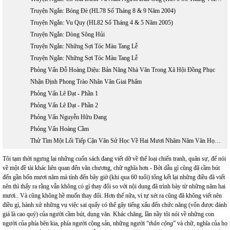
Truyện Ngắn: Bóng Đè (HL78 Số Tháng 8 & 9 Năm 2004)
Truyện Ngắn: Vu Quy (HL82 Số Tháng 4 & 5 Năm 2005)
Truyện Ngắn: Dòng Sông Hủi
Truyện Ngắn: Những Sợi Tóc Màu Tang Lễ
Truyện Ngắn: Những Sợi Tóc Màu Tang Lễ
Phỏng Vấn Đỗ Hoàng Diệu: Bản Năng Nhà Văn Trong Xã Hội Đồng Phục
Nhận Định Phong Trào Nhân Văn Giai Phẩm
Phỏng Vấn Lê Đạt - Phần 1
Phỏng Vấn Lê Đạt - Phần 2
Phỏng Vấn Nguyễn Hữu Đang
Phỏng Vấn Hoàng Cầm
Thử Tìm Một Lối Tiếp Cận Văn Sử Học Về Hai Mươi Nhăm Năm Văn Học Việt Nam Hải Ngoại 1975 - 2000
Tôi tạm thời ngưng lại những cuốn sách đang viết dỡ về thể loại chiến tranh, quân sự, để nói
về một đề tài khác liên quan đến văn chương, chữ nghĩa hơn - Bởi dẫu gì cũng đã cầm bút
đến gần bốn mươi năm mà tính đến bây giờ (khi qua 60 tuổi) tổng kết lại những điều đã viết
nên thì thấy ra rằng vẫn không có gì thay đổi so với nội dung đã trình bày từ những năm hai
mươi.. Và cũng không hề muốn thay đổi. Hơn thế nữa, vì tự xét ra cũng đã không viết nên
điều gì, hành xử những vụ việc sai quấy có thể gây tiếng xấu đến chức năng (vốn được đánh
giá là cao quý) của người cầm bút, dụng văn. Khác chăng, lần nầy tôi nói về những con
người của phía bên kia, phía người cộng sản, những người “
thân cộng
” và chữ, nghĩa của họ