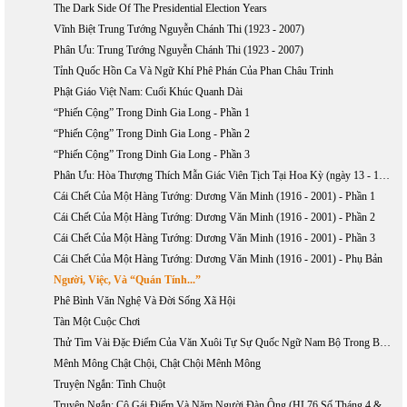
The Dark Side Of The Presidential Election Years
Vĩnh Biệt Trung Tướng Nguyễn Chánh Thi (1923 - 2007)
Phân Ưu: Trung Tướng Nguyễn Chánh Thi (1923 - 2007)
Tỉnh Quốc Hồn Ca Và Ngữ Khí Phê Phán Của Phan Châu Trinh
Phật Giáo Việt Nam: Cuối Khúc Quanh Dài
“Phiến Cộng” Trong Dinh Gia Long - Phần 1
“Phiến Cộng” Trong Dinh Gia Long - Phần 2
“Phiến Cộng” Trong Dinh Gia Long - Phần 3
Phân Ưu: Hòa Thượng Thích Mẫn Giác Viên Tịch Tại Hoa Kỳ (ngày 13 - 10 - 2006)
Cái Chết Của Một Hàng Tướng: Dương Văn Minh (1916 - 2001) - Phần 1
Cái Chết Của Một Hàng Tướng: Dương Văn Minh (1916 - 2001) - Phần 2
Cái Chết Của Một Hàng Tướng: Dương Văn Minh (1916 - 2001) - Phần 3
Cái Chết Của Một Hàng Tướng: Dương Văn Minh (1916 - 2001) - Phụ Bản
Người, Việc, Và “Quán Tính...”
Phê Bình Văn Nghệ Và Đời Sống Xã Hội
Tàn Một Cuộc Chơi
Thử Tìm Vài Đặc Điểm Của Văn Xuôi Tự Sự Quốc Ngữ Nam Bộ Trong Bước Khởi Đầu
Mênh Mông Chật Chội, Chật Chội Mênh Mông
Truyện Ngắn: Tình Chuột
Truyện Ngắn: Cô Gái Điếm Và Năm Người Đàn Ông (HL76 Số Tháng 4 & 5 Năm 2004)