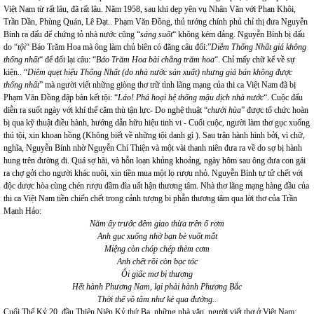
Việt Nam từ rất lâu, đã rất lâu. Năm 1958, sau khi dẹp yên vụ Nhân Văn với Phan Khôi,
Trần Dần, Phùng Quán, Lê Đạt.. Phạm Văn Đồng, thủ tướng chính phủ chỉ thị đưa Nguyễn
Bính ra đấu để chứng tỏ nhà nước cũng “
sáng suốt
“ không kém đảng. Nguyễn Bính bị đấu
do “
tội
“ Báo Trăm Hoa mà ông làm chủ biên có đăng câu đối:”
Diêm Thống Nhất giá không
thống nhất
“ để đối lại câu: “
Báo Trăm Hoa bài chẳng trăm hoa
“. Chỉ mấy chữ kể về sự
kiện.. “
Diêm quẹt hiệu Thống Nhất (do nhà nước sản xuất) nhưng giá bán không được
thống nhất
” mà người viết những giòng thơ trữ tình lãng mạng của thi ca Việt Nam đã bị
Phạm Văn Đồng đập bàn kết tội: “
Láo! Phá hoại hệ thống mậu dịch nhà nước
“. Cuộc đấu
diễn ra suốt ngày với khí thế căm thù tận lực- Do nghệ thuật “
chưởi hùa
” được tổ chức hoàn
bị qua kỹ thuật điều hành, hướng dẫn hữu hiệu tinh vi - Cuối cuộc, người làm thơ gục xuống
thú tội, xin khoan hồng (Không biết về những tội danh gì ). Sau trận hành hình bởi, vì chữ,
nghĩa, Nguyễn Bính nhờ Nguyễn Chí Thiện và một vài thanh niên đưa ra về do sợ bị hành
hung trên đường đi. Quá sợ hãi, và hỗn loạn khủng khoảng, ngày hôm sau ông đưa con gái
ra chợ gởi cho người khác nuôi, xin tiền mua một lọ rượu nhỏ. Nguyễn Bính tự tử chết với
độc dược hòa cùng chén rượu đầm đìa uất hận thương tâm. Nhà thơ lãng mạng hàng đầu của
thi ca Việt Nam tiền chiến chết trong cảnh tượng bi phẫn thương tâm qua lời thơ của Trần
Mạnh Hảo:
Năm ấy trước đêm giao thừa trên ổ rơm
Anh gục xuống nhờ bạn bè vuốt mắt
Miệng còn chóp chép thèm cơm
Anh chết rồi còn bạc tóc
Ôi giấc mơ bị thương
Hết hành Phương Nam, lại phải hành Phương Bắc
Thời thế vô tâm như kẻ qua đường..
Cuối Thế Kỷ 20, đầu Thiên Niên Kỷ thứ Ba, những nhà văn, người viết thơ ở Việt Nam: