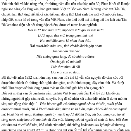
Với tính chất và khả năng trên, từ những năm đầu tiên của thập niên 30, Phan Khôi đã là một
ngôi sao sáng của làng văn, báo giới nước Việt từ Bắc vào Nam. Nhưng khác với Tản Đà,
chuyên làm thơ, ông viết tất cả các thể loại, đồng thời khai sinh thơ mới với một cấu trúc,
nhịp điệu chưa hề có trong văn đàn Việt Nam, vào thời buổi mà những bài thơ luật của Tản
Đà làm theo điệu hát nói đang độc chiếm, được cả nước hoan nghênh..
Hai mươi bốn năm xưa, một đêm vừa gió lại vừa mưa
Dưới ngọn đèn mờ, trong gian nhà nhỏ
Hai mái đầu xanh kề nhau than thở..
Hai mươi-bốn năm sau, tình cờ đất khách gặp nhau
Đôi cái đầu đều bạc
Nếu chẳng quen lung, đố có nhìn ra được
Ôn chuyện cũ mà thôi
Liếc đưa nhau đi rồi
Đôi mắt còn có đuôi.
Bài thơ viết năm 1932 kia, hôm nay, sau hơn nửa thế kỷ vẫn còn nguyên độ cảm xúc bởi
được hình thành từ những chữ nghĩa đơn giản, nhiều hình tượng, đầy cảm tính. Và rõ rệt
nhất Thơ được viết bởi lòng người thật sự cần thiết giải bày nên giòng chữ.
Đối với những vấn đề của hoàn cảnh xã hội Việt Nam buổi đầu Thế Kỷ 20, khi đề cập
những người nữ gặp cảnh truân chuyên, ông đã có nhận xét thắm thiết nhân ái do từ mối từ
tâm, xúc động chân thật
:”.. Đàn bà con gái, có những người nết na tài sắc, mười phần
được cả mười mười, chỉ vì lỡ cái bước đầu, thành ra lỡ luôn, thậm chí có khi ra con người
hư, bị xã hội rẽ rúng.. Những người ấy nếu là người dốt thì thôi, cái bạc mạng của họ sẽ
cùng nước chảy hoa trôi mà biến đi đâu mất. Nhưng nếu là người có chút tài hoa, biết đem
câu thơ mà tả cái khổ tâm, khổ cảnh của mình, thì chẳng khác nào lưu lại một vết thương
tâm chung cho cả người đời
.”( 3) Hoặc ông đặt vấn đề thủ tiết của người đàn bà (bị cảnh góa