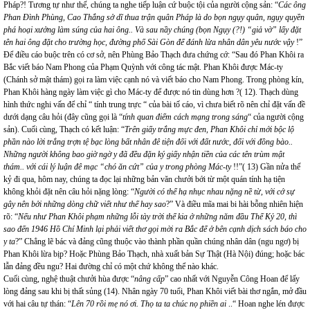
Pháp?! Tương tự như thế, chúng ta nghe tiếp luận cứ buộc tội của người cộng sản: “
Các ông
Phan Đình Phùng, Cao Thắng sở dĩ thua trận quân Pháp là do bọn ngụy quân, ngụy quyền
phá hoại xưởng làm súng của hai ông.. Và sau nầy chúng (bọn Ngụy (?!) “giả vờ” lấy đặt
tên hai ông đặt cho trường học, đường phố Sài Gòn để đánh lừa nhân dân yêu nước vậy
!”
Để điều cáo buộc trên có cơ sở, nên Phùng Bảo Thạch đưa chứng cớ: “Sau đó Phan Khôi ra
Bắc viết báo Nam Phong của Phạm Quỳnh với công tác mật. Phan Khôi được Mác-ty
(Chánh sở mật thám) gọi ra làm việc cạnh nó và viết báo cho Nam Phong. Trong phòng kín,
Phan Khôi hàng ngày làm việc gì cho Mác-ty để được nó tin dùng hơn ?( 12). Thạch dùng
hình thức nghi vấn để chỉ “ tính trung trực “ của bài tố cáo, vì chưa biết rõ nên chỉ đặt vấn đề
dưới dạng câu hỏi (đây cũng gọi là “
tính quan điểm cách mạng trong sáng
“ của người cộng
sản). Cuối cùng, Thạch có kết luận: “
Trên giấy trắng mực đen, Phan Khôi chỉ mới bộc lộ
phần nào lời trắng trợn tệ bạc lòng bất nhân đê tiện đối với đất nước, đối với đồng bào..
Những người không bao giờ ngờ y đã đều đặn ký giấy nhận tiền của các tên trùm mật
thám.. với cái lý luận đê mạc “chó ăn cứt” của y trong phòng Mác-ty
!!”( 13) Gần nửa thế
kỷ đi qua, hôm nay, chúng ta đọc lại những bản văn chưởi bới từ một quán tính hạ tiện
không khỏi đặt nên câu hỏi nặng lòng: “
Người có thể hạ nhục nhau nặng nề từ, với cớ sự
gây nên bởi những dòng chữ viết như thế hay sao
?” Và điều mĩa mai bi hài bỗng nhiên hiện
rõ: “
Nếu như Phan Khôi phạm những lỗi tày trời thế kia ở những năm đầu Thế Kỷ 20, thì
sao đến 1946 Hồ Chí Minh lại phải viết thơ gọi mời ra Bắc để ở bên cạnh dịch sách báo cho
y ta
?” Chẳng lẽ bác và đảng cũng thuộc vào thành phần quần chúng nhân dân (ngu ngơ) bị
Phan Khôi lừa bịp? Hoặc Phùng Bảo Thạch, nhà xuất bản Sự Thật (Hà Nội) đúng; hoặc bác
lẫn đảng đều ngu? Hai đường chỉ có một chứ không thể nào khác.
Cuối cùng, nghệ thuật chưởi hùa được “
nâng cấp
” cao nhất với Nguyễn Công Hoan để lấy
lòng đảng sau khi bị thất sủng (14). Nhân ngày 70 tuổi, Phan Khôi viết bài thơ ngắn, mở đầu
với hai câu tự thán: “
Lên 70 rồi mẹ nó ơi. Thọ ta ta chúc nọ phiền ai
..“ Hoan nghe lén được