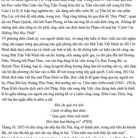
bài Đọc cuốn Nho Giáo của Ông Trần Trọng Kim khi cụ Trần vừa mới viết xong bộ Nho
Giáo I và II; lý luận ông nghiêm túc, xác đáng nên đến cuốn III, cụ Trần bổ túc vào phần
Phụ Lục với thái độ nhã nhặn, trung trực. Ông cũng không bỏ qua thái độ “
Học Phiệt
“, quan
lại của Phạm Quỳnh, chủ bút Nam Phong, tờ báo mà ông đã có một thời cộng tác. Không để
những tình cảm riêng tư chi phối, ông cảnh cáo đích danh họ Phạm với loạt bài “
Cảnh Cáo
Những Nhà Học Phiệt
”.
Về phương diện chính trị, con người chính trực, trí sáng nầy hiểu rõ thực chất của chủ nghĩa
cộng sản (ngụy trang qua phong trào giải phóng dân tộc của Mặt Trận Việt Minh do Hồ Chí
Minh lãnh đạo) sớm sủa và chính xác hơn ai hết, do đã chứng kiến sự kiện cán bộ cộng sản
trong Mặt Trận Việt Minh tàn sát lực lượng cách mạng quốc gia, vụ đòi phá đền thờ Hoàng
Diệu. Nhưng bởi Phan Thao, con của ông đang là ủy viên trong Ủy Ban Trung Bộ, cụ
Huỳnh Thúc Kháng, bạn tù, cũng là người đồng hương đang làm bộ trưởng nội vụ, nên đám
cán bộ địa phương chỉ báo cáo ra Bắc để nơi trung ương nầy giải quyết. Cuối cùng, Hồ Chí
Minh đích thân viết thư mời Phan Khôi ra Bắc, thực chất là để giam lỏng qua tay người em
họ, Phan Bôi hay Hoàng Hữu Nam, thứ trưởng nội vụ. Chín năm chiến tranh (1945 - 1954),
Phan Khôi chuyên dịch sách chữ Pháp, Hán văn sang tiếp Việt, chịu đựng tình cảnh bi thiết,
lẻ loi giữa những con người mà ông không hề có ý niệm sống cùng. Đêm Giao Thừa, ông
viết bài thơ ngắn diễn tả niềm u uất:
Độc dạ quá trừ tịch
Cánh võ đăng khả thân..
“ Qua giao thừa một mình
Đèn làm bạn không có” (PNN)
Tháng 10, 1955 bộ đội cộng sản tiếp thu Hà Nội, ông về thành phố, trong một bữa ăn khoản
đãi, chỉ vào dĩa thịt gà, nói câu cay đắng bi hài: “
Chín năm nay mới thấy lại mặt mày
”.