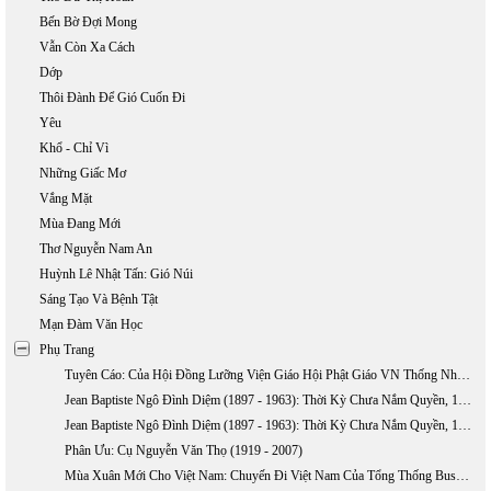
Bến Bờ Đợi Mong
Vẫn Còn Xa Cách
Dớp
Thôi Đành Để Gió Cuốn Đi
Yêu
Khổ - Chỉ Vì
Những Giấc Mơ
Vắng Mặt
Mùa Đang Mới
Thơ Nguyễn Nam An
Huỳnh Lê Nhật Tấn: Gió Núi
Sáng Tạo Và Bệnh Tật
Mạn Đàm Văn Học
Phụ Trang
Tuyên Cáo: Của Hội Đồng Lưỡng Viện Giáo Hội Phật Giáo VN Thống Nhất Về Việc TQ Xâm Lấn Hai Quần Đảo Hoàng Sa Và Trường Sa
Jean Baptiste Ngô Đình Diệm (1897 - 1963): Thời Kỳ Chưa Nắm Quyền, 1897-1954 (phần 1)
Jean Baptiste Ngô Đình Diệm (1897 - 1963): Thời Kỳ Chưa Nắm Quyền, 1897-1954 (Phần 2)
Phân Ưu: Cụ Nguyễn Văn Thọ (1919 - 2007)
Mùa Xuân Mới Cho Việt Nam: Chuyến Đi Việt Nam Của Tổng Thống Bush, 17 - 20/11/2006