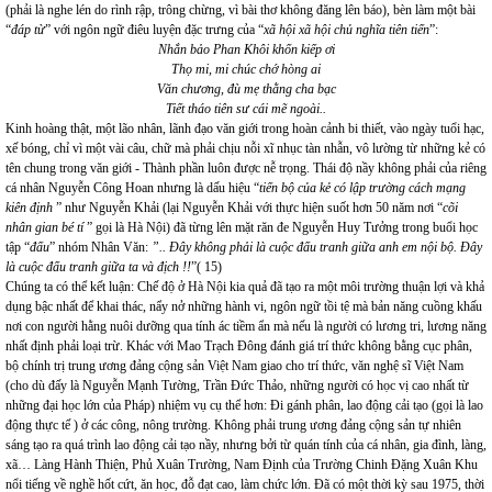
(phải là nghe lén do rình rập, trông chừng, vì bài thơ không đăng lên báo), bèn làm một bài
“
đáp từ
” với ngôn ngữ điêu luyện đặc trưng của “
xã hội xã hội chủ nghĩa tiên tiến
”:
Nhắn bảo Phan Khôi khốn kiếp ơi
Thọ mi, mi chúc chớ hòng ai
Văn chương, đù mẹ thằng cha bạc
Tiết tháo tiên sư cái mẽ ngoài..
Kinh hoàng thật, một lão nhân, lãnh đạo văn giới trong hoàn cảnh bi thiết, vào ngày tuổi hạc,
xế bóng, chỉ vì một vài câu, chữ mà phải chịu nỗi xĩ nhục tàn nhẫn, vô lường từ những kẻ có
tên chung trong văn giới - Thành phần luôn được nễ trọng. Thái độ nầy không phải của riêng
cá nhân Nguyễn Công Hoan nhưng là dấu hiệu “
tiến bộ của kẻ có lập trường cách mạng
kiên định
” như Nguyễn Khải (lại Nguyễn Khải với thực hiện suốt hơn 50 năm nơi “
cõi
nhân gian bé tí
” gọi là Hà Nội) đã từng lên mặt răn đe Nguyễn Huy Tưởng trong buổi học
tập “
đấu
” nhóm Nhân Văn:
”.. Đây không phải là cuộc đấu tranh giữa anh em nội bộ. Đây
là cuộc đấu tranh giữa ta và địch !!
”( 15)
Chúng ta có thể kết luận: Chế độ ở Hà Nội kia quả đã tạo ra một môi trường thuận lợi và khả
dụng bậc nhất để khai thác, nẩy nở những hành vi, ngôn ngữ tồi tệ mà bản năng cuồng khấu
nơi con người hằng nuôi dưỡng qua tính ác tiềm ẩn mà nếu là người có lương tri, lương năng
nhất định phải loại trừ. Khác với Mao Trạch Đông đánh giá trí thức không bằng cục phân,
bộ chính trị trung ương đảng cộng sản Việt Nam giao cho trí thức, văn nghệ sĩ Việt Nam
(cho dù đấy là Nguyễn Mạnh Tường, Trần Đức Thảo, những người có học vị cao nhất từ
những đại học lớn của Pháp) nhiệm vụ cụ thể hơn: Đi gánh phân, lao động cải tạo (gọi là lao
động thực tế ) ở các công, nông trường. Không phải trung ương đảng cộng sản tự nhiên
sáng tạo ra quá trình lao động cải tạo nầy, nhưng bởi từ quán tính của cá nhân, gia đình, làng,
xã… Làng Hành Thiện, Phủ Xuân Trường, Nam Định của Trường Chinh Đặng Xuân Khu
nổi tiếng về nghề hốt cứt, ăn học, đỗ đạt cao, làm chức lớn. Đã có một thời kỳ sau 1975, thời