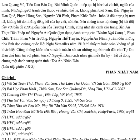
Lưu Quang Vũ, Tiêu Dao Bảo Cự, Bùi Minh Quốc .. tiếp tục bị bức hại vì chữ, nghĩa của
mình. Những người tranh đấu thuộc về nhiều thế hệ, không phân biệt Nam, Bắc: Nguyễn
Đan Quế, Phạm Hồng Sơn, Nguyễn Vũ Bình, Phạm Khắc Toàn.. luôn là đối tượng bị truy
nã, khủng bố do những tiếng lời của họ viết, nói lên. Nếu chúng ta so nội dung (bị kết tội)
nầy với bản đề cương đầu tiên của Trường Chinh, cũng như đặt cạnh cáo trạng Bản Án
Thực Dân Pháp mà Nguyễn Ai Quốc (lạm dụng danh xưng của “
Nhóm Ngũ Long
”, Phan
Châu Trinh, Phan Văn Trường, Nguyễn Thế Truyền, Nguyễn An Ninh..) trình đến những
nhà lãnh đạo cường quốc Hội Nghị Versailles năm 1919 thì thấy ra hoàn toàn không có gì
khác biệt. Cũng không khác nếu so sánh toà án xét xử những người tranh đấu cho Tự Do-
Dân chủ hiện tại với phiên tòa xử Nguyễn Bính cách nhau gần nửa thế kỷ - Tất cả đồng
chung một danh xưng quán tính : Toà Án Nhân Dân.
(Còn tiếp phần 2 & 3)
PHAN NHẬT NAM
Ghi chú:
(1) Việt Sử Toàn Thư, Phạm Văn Sơn, Thư Lâm Thư Quán, VN-Sài Gòn, 1960 trg 658
(2) Bài Học Phan Khôi , Thiếu Sơn, Đặc San Quảng-Đà, Sông Thu, USA-CA 2002
(3) Chương Dân Thi Thoại , Đắc Lập, VN-Huế, 1936
(4) Phụ Nữ Tân Văn, Số ngày 19 tháng 9, 1929, VN-Sài Gòn
(5) Tống Nho với Phụ Nữ, Phụ Nữ Tân Văn Số 95, VN-Sài Gòn 1931
(6) Trăm Hoa Đua Nở Trên Đất Bắc , Hoàng Văn Chí, SudAsie, Pháp/Paris, 1983, trg61
(7) HVC, sđd trg62
(8) HVC, sđd trg93
(9) HVC, sđd trg96
(10) HVC, sđd trg96
(11;12; &13) Bọn Nhân Văn Giai Phẩm Trước Tòa An Dư Luận, Phùng Bảo Thạch; NXB