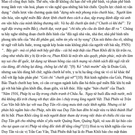
Mao cố công thực hiện. Thế nên, vấn đề không chỉ hạn chế với phê bình, và phản phê bình
trong lãnh vực văn hoá, phạm vi văn nghệ qua những bài bút chiến. Quyền lực chính trị vận
dụng “ chiến lược văn chương quán tính ”
dựng nên một phong trào chưởi hùa,: Người làm
văn hóa, văn nghệ miền Bắc được lệnh chưởi theo cách a dua, tập trung đánh dập vùi anh
em văn hữu của mình không thương tiếc. Và họ đã chưởi tận tình (“Chưởi có khí thế”: Từ
ngữ đặc trưng miền Bắc), chưởi đạt, vượt quá “chỉ tiêu yêu cầu do lãnh đạo đề ra
”. Chúng
ta hãy nghe những đoạn chưởi điển hình của “đội ngũ nhà văn, nhà thơ, nhà phê bình tiên
phong tiên tiến của “
thủ đô phẩm giá, niềm tin yêu và hy vọng
” (Xin nói thêm cho rõ, những
từ ngữ viết kiểu Italic, trong ngoặt kép hoàn toàn không phải của người viết bài nầy, PNN):
“.. Bây giờ - mà có phải mới bây giờ đâu - cái bộ mặt thật của Phan Khôi đã bị lột trần ra,
cũng như nhiều khi y bị lột trần ra, Phan Khôi là một tên xão quyệt, phản phúc, một tên làm
tay sai cho đế quốc, lợi dụng sự khoan hồng của cách mạng và chính sách đãi ngộ rất tốt
của đảng, để chống lại đảng, chống lại chế độ
.”(9). Kẻ “
chửi mướn
“ nầy là Đoàn Giỏi,
nhưng sau khi dùng hết chữ, nghĩa chưởi kể trên, y ta bị hạ tầng công tác vì có kẻ khác thế
chỗ với lập luận phản phé: “
Giỏi chỉ “chưởi giả vờ
“”(10). Rút kinh nghiệm của Giỏi, Phùng
Bảo Thạch chưởi hay hơn, có căn cơ ngọn ngành kiểu đàn bà thôn quê miền Bắc khi bị mất
gà với bài bản gồm khởi đầu, đoạn giữa, và kết thúc. Hãy nghe “
bản chưởi
” của Thạch:
“
Năm 1916, Pháp bị sa lầy trong chiến tranh ở Châu Âu.. Ngay từ buổi đầu mất nước, mối
thù không đội trời chung với thực dân âm ỉ cháy trong lòng người Việt. Thái Phiên và Trần
Cao Vân bắt liên lạc với vua Duy Tân rồi cùng mưu tính cuộc khởi nghĩa. Nhưng có kẻ
phản bội ngầm báo cho Pháp, nên khi vua Duy Tân ban đêm bí mật vừa ra khỏi thành Huế
thì bị bắt. Phan Khôi cũng là một người được tham dự trong việc thảo tờ chiếu chỉ của vua
Duy Tân gởi cho những nhân sĩ yêu nước Quảng Nam, Quảng Ngãi, và sau đó lại báo cáo
cho tụi quan cai trị Pháp và tổng đốc tỉnh để tâng công!
”(11) Hoá ra vụ khởi nghĩa của vua
Duy Tân và các vị Trần Cao Vân, Thái Phiên thất bại là do Phan Khôi báo cho mật thám