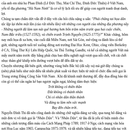
của anh em nhà họ Phan Đình (Lê Đức Thọ, Mai Chí Thọ, Đinh Đức Thiện) ở Việt Nam,
yếu tố địa phương “
Hà Nam Ninh
” là cơ sở lý lịch tối ưu để giúp con người tranh đoạt danh,
lợi.
Chúng ta tạm chấm dứt vấn đề ở đây với câu hỏi chĩu nặng u uẩn: “
Phải chăng tai họa dân
tộc lặp lại thêm một lần (của rất nhiều lần) với những con người của những địa phương nầy
- Những người đã làm tan nát quê hương hơn bốn trăm năm trước qua hai cuộc chiến,
Nam-Bắc triều (1527-1592), và chiến tranh Trịnh-Nguyễn (1625-1775)?
” Khác chăng, hôm
nay mối họa đi xa hơn, vào cuối đất Miền Nam, nơi Sài Gòn, mở rộng ra đánh lừa cả thế
giới, những người tuổi trẻ xuống đừng nơi trường Đại Học Kent, Ohio; công viên Berkeley
ở CA; Tổng Thư Ký Liên Hiệp Quốc, bà Thủ Tướng Gandhi, và kể cả những người Việt mà
mấy mười năm trước đây hằng phải chịu bao điều nghiệt ngã vượt qua nỗi chết, với cái chết
nhục thảm ghê khiếp trên đường vượt biên để đến đất tự do.
Chuyện nhượng đất biên giới, nhường vùng biển Bắc bộ (đã xẩy ra) mà giờ đây chúng ta
(nên) phải hiểu như một điều tất nhiên phát xuất và thực hiện từ một tổ chức đầu mối gọi là
Trung ương Đảng Cộng Sản Việt Nam . Khi đã khinh miệt thượng đế, đầy đọa đồng bào thì
còn gì có thể cản ngăn kẻ bạo ngược ngần ngại, không dám thực hiện:
Trời không có thiên thần
Đất không có thánh nhân
Chỉ có nhân dân thần thánh
Và đảng ta làm nên sức mạnh
Bay đến chân trời..
Nguyễn Đình Thi đã nên công danh do những chữ nghĩa đáng sợ nầy, qua tung hô đảng và
một đơn vị vô tính gọi là “
Nhân Dân
”. Và “
Nhân Dân
“, từ lâu đã là yếu tố biện minh cho
những cảnh tượng đẫm máu của Cách Mạng Pháp 1789; 1917 ở Nga; cách mạng văn hóa
nơi Hoa Lục năm 1965; Campuchia 1975-1979, và tất nhiên hằng tiếp tục, đang tiếp tục với