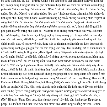
bỏ cuộc tranh đấu lâu dài - Trường Chinh ), thì dẫu ông có viết đến hằng trăm văn kiện, tài
liệu có nội dung tương tự như bài phê bình trên; hoặc làm vài trăm bài thơ biểu lộ tâm trạng
phẫn uất:”
Làm sao cũng chẳng làm sao. Dẫu có thế nào cũng chẳng làm chi. Làm chi cũng
chẳng làm chi. Dẫu có ra gì cũng chẳng làm sao
“; hoặc tạo dựng thêm năm, bảy nhân vật
tinh quái như “
Ông Năm Chuột
” và đặt lên miệng người ấy những nội dung như: “
Người ta
cái gì biết ít thì chỉ nên nghe chứ không nên nói. Tôi không nói chuyện văn chương chữ
nghĩa với ông, cũng như ông không dạy nghề thợ bạc cho tôi..v.v
.”; thì cái chế độ gọi là bị
phê phán kia vẫn vững như khối đá - Mà thực tế đã chứng minh vốn là như vậy. Bởi suốt
lịch sử đông-tây, chưa hề có hiện tượng một hệ thống cầm quyền bị sụp vỡ do từ thúc dục
của một cuốn sách, vài bài thơ, cho dù là chế độ cầm quyền ấy yếu kém về mặt quyền lực
chính trị đến đâu, và người viết văn, dụng văn có tài năng, phẩm chất cao luôn được xã hội
quần chúng đánh giá, gìn giữ ở vị thế trân trọng, cao quý. Trái lại ở đây, hỡi ôi Phan Khôi đã
trở nên là đối tượng bị lăng nhục, đánh dập do cớ sự đã tạo nên một nhân vật (của một loại
truyện ngắn, hồi ký) có đôi điều nhận xét về những vụ việc, phong tục đơn giản, hằng ngày
mà bị kết án là viết, nói lên những điều “
xảo hoạt, ranh vặt để đả kích chế độ, xúc phạm
lãnh tụ (!!)”
như phê phán của Đoàn Giỏi.(8) Hiện tượng cực độ tàn nhẫn vô lý nầy chỉ ra
rằng, chế độ ấy hẳn chỉ thuần là những ông “
thánh con
“ không chút tì ố, bất khả xâm phạm,
tự tôn đến mức kỳ cục, bệnh hoạn (để không cho phép bất cứ ai đụng chạm đến ) như ở một
thời xưa cũ mà kẻ lãnh đạo đồng hóa mình cùng “
thiên tử
“ cỡ Tần Thủy Hoàng, Hán Võ Đế,
lớn hơn cả Thiên Hoàng Nhật Bản, Nữ Hoàng Đế Quốc Anh. Nhưng khác với chế độ phong
kiến tập quyền Nhà Tần, Hán, hoặc của các nước quân chủ lập hiến kia, ở đây còn có thêm
đám cán bộ ủy viên trung ương của “
đảng cầm quyền
“, những ông “
vua con
“ dưới quyền trị
vì một ông “
vua vô cùng lớn
” thuộc bộ máy cầm quyền được gọi là “
của dân, do dân, vì
dân
”. Bộ máy “
Đảng lãnh đạo, dân chủ tập trung
” nầy thâu tóm hành pháp, lập pháp, tư
pháp - Cụ thể hóa hình thái “
triệt tiêu nhà nước
” mà Marx, Engels hằng mơ ước, Lénine,