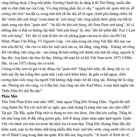
cũng không thoát. Cũng một phần, Trường Chinh lúc ấy đang là Bí Thư Đảng, muốn dằn
mặt và chặt chân tay của Giáp. Và cũng không phải chỉ có vậy, “
nguyên tắc quán tính do đề
cương văn hóa
“ kia đặt ra, trong một thời rất lâu dài, kể từ ngày chính phủ kháng chiến, bộ
đội “
nhân dân anh hùng
“ (cụm danh từ “
anh hùng
“ nầy cũng (phải) được ghép vào bất kỳ
danh xưng nào theo “
quán tính
”: “
bộ đội tên lửa anh hùng, dệt Nam Định anh hùn
g”, kể cả
những đơn vị thật sự không cần thiết “
tính anh hùng
“ ấy, như “
đội hốt phân Bắc Trại 5 Lam
Sơn anh hùng
“- Tức đội vệ sinh đi hốt cứt các phòng giam của trại tù nầy) của Hồ Chí
Minh, Phạm Văn Đồng, Võ Nguyên Giáp.. còn nằm trong núi rừng Việt Bắc đến nay sau
hơn nửa thế kỷ, vẫn còn có hiệu lực một cách sâu xa, dai dẵng, cùng khắp - Không chỉ riêng
đối với đảng viên cộng sản - mà chúng đã biến tướng nên thành một thái độ sống, nguyên lý
đạo đức, loại hình văn hóa chỉ đạo, khống chế toàn bộ xã hội Việt Nam trước 1975 ở Miền
Bắc, và sau 1975 chung cho cả nước.
Chúng ta hãy xem trị giá và tác động của “
quán tính
” hằng biểu hiện, đã, đang xẩy ra, và
hiện nay lây lan (cũng theo quán tính ) một cách khôn khéo, ẩn giấu ra hải ngoại, chốn
nương thân cuối cùng của người Việt không chấp nhận chế độ cộng sản. Không thể là cộng
sản. Nhưng nói cho cùng, có ở đâu thứ, loại cộng sản như Karl Marx, Lenin định nghĩa vào
Thiên Niên Kỷ thứ Ba nầy?
Phần Một:
Tiên Sinh Phan Khôi sinh năm 1887, cháu ngoại Tổng Đốc Hoàng Diệu - Người đã chết
cùng thành Hà Nội với cách thế uy nghi, qua cảnh tượng bi tráng như sau vào năm 1882”..
Tại góc Tây Bắc, quân Pháp nhờ có thang tre trèo vào được, rầm rầm kéo xuống. Tiếng hò
hét như long trời, lỡ đất, tiếng gươm giáo, lưỡi lê đụng chạm nhau nghe lạnh người. Quân
Việt vừa đánh vừa tháo lui trước làn khói tỏa và mưa đạn. Tổng Đốc Hoàng Diệu đầu đội
khăn xanh, mặc áo the thâm, thắt lưng nhiễu điều buộc múi bên sườn, cùng mười viên võ cử
rút về Hành Cung trong đám tàn quân. Khi đến nơi, ông truyền: “
Ai muốn về Kinh thì về,