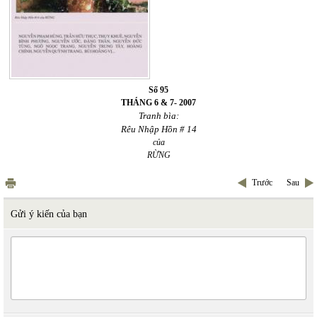
Số 95
THÁNG 6 & 7- 2007
Tranh bìa:
Rêu Nhập Hồn # 14
của
RỪNG
Trước
Sau
Gửi ý kiến của bạn