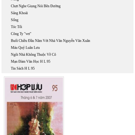
Chợt Nghe Giọng Nói Bên Đường
Sảng Khoái
Sống
Tóc Tối
Công Ty "vet"
Buổi Chiều Đầu Năm Với Nhà Văn Nguyễn Văn Xuân
Máu Quỷ Luân Lưu
Ngôi Nhà Không Thuộc Về Cô
Mạn Đàm Văn Học H L 95
Tin Sách H L 95