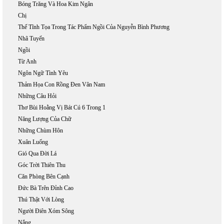
Bóng Trăng Và Hoa Kim Ngân
Chị
Thế Tĩnh Tọa Trong Tác Phẩm Ngồi Của Nguyễn Bình Phương
Nhã Tuyến
Ngồi
Từ Anh
Ngôn Ngữ Tình Yêu
Thảm Họa Con Rồng Đen Vân Nam
Những Câu Hỏi
Thơ Bùi Hoằng Vị Bát Cú 6 Trong 1
Năng Lượng Của Chữ
Những Chùm Hôn
Xuân Luống
Gió Qua Đời Lá
Góc Trời Thiên Thu
Căn Phòng Bên Cạnh
Đức Bà Trên Đỉnh Cao
Thú Thật Với Lòng
Người Điên Xóm Sông
Nắng