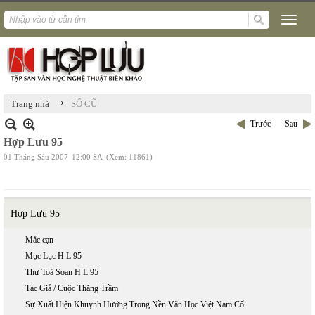
›
Trang nhà
SỐ CŨ
Trước
Sau
Hợp Lưu 95
01 Tháng Sáu 2007
12:00 SA
(Xem: 11861)
Hợp Lưu 95
Mắc cạn
Mục Lục H L 95
Thư Toà Soạn H L 95
Tác Giả / Cuộc Thăng Trầm
Sự Xuất Hiện Khuynh Hướng Trong Nền Văn Học Việt Nam Cổ