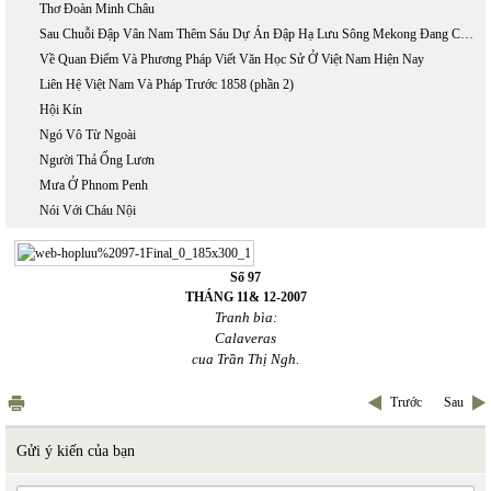
Thơ Đoàn Minh Châu
Sau Chuỗi Đập Vân Nam Thêm Sáu Dự Án Đập Hạ Lưu Sông Mekong Đang Chết Dần
Về Quan Điểm Và Phương Pháp Viết Văn Học Sử Ở Việt Nam Hiện Nay
Liên Hệ Việt Nam Và Pháp Trước 1858 (phần 2)
Hội Kín
Ngó Vô Từ Ngoài
Người Thả Ống Lươn
Mưa Ở Phnom Penh
Nói Với Cháu Nội
Số 97
THÁNG 11&
12-2007
Tranh bìa:
Calaveras
cua Trần Thị Ngh.
Trước
Sau
Gửi ý kiến của bạn