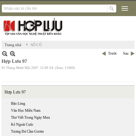
›
Trang nhà
SỐ CŨ
Trước
Sau
Hợp Lưu 97
01 Tháng Mười Một 2007
12:00 SA
(Xem: 11969)
Hợp Lưu 97
Bão Lòng
Văn Học Miền Nam
Thơ Viết Trong Ngày Mưa
Kẻ Ngoài Cuộc
Tượng Đá Cầm Gươm