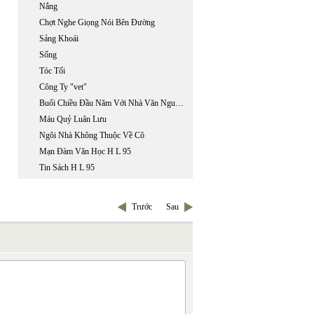
Nắng
Chợt Nghe Giọng Nói Bên Đường
Sảng Khoái
Sống
Tóc Tối
Công Ty "vet"
Buổi Chiều Đầu Năm Với Nhà Văn Nguyễn Văn Xuân
Máu Quỷ Luân Lưu
Ngôi Nhà Không Thuộc Về Cô
Mạn Đàm Văn Học H L 95
Tin Sách H L 95
Trước
Sau