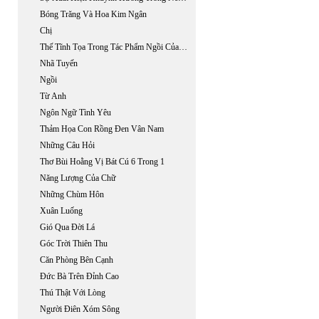
Bóng Trăng Và Hoa Kim Ngân
Chị
Thế Tĩnh Tọa Trong Tác Phẩm Ngồi Của Nguyễn Bình Phương
Nhã Tuyến
Ngồi
Từ Anh
Ngôn Ngữ Tình Yêu
Thảm Họa Con Rồng Đen Vân Nam
Những Câu Hỏi
Thơ Bùi Hoằng Vị Bát Cú 6 Trong 1
Năng Lượng Của Chữ
Những Chùm Hôn
Xuân Luống
Gió Qua Đời Lá
Góc Trời Thiên Thu
Căn Phòng Bên Cạnh
Đức Bà Trên Đỉnh Cao
Thú Thật Với Lòng
Người Điên Xóm Sông