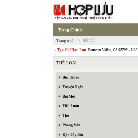
Trang Chính
›
Trang nhà
SỐ CŨ
- Tạp Chí Hợp Lưu
Fountain Valley,
CA 92708
- USA
THỂ LOẠI
Biên Khảo
Truyện Ngắn
Bài Mới
Tiểu Luận
Thơ
Phỏng Vấn
Ký / Tùy Bút