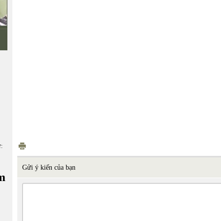
ữ:
Gửi ý kiến của bạn
m