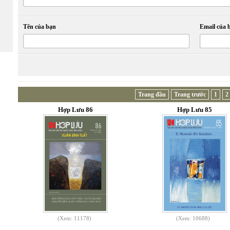
Tên của bạn
Email của 
Trang đầu
Trang trước
1
2
Hợp Lưu 86
Hợp Lưu 85
(Xem: 11178)
(Xem: 10688)