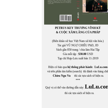
PETRUS KEY TRƯƠNG VĨNH KÝ
& CUỘC XÂM LĂNG CỦA PHÁP
(Biên khảo sử học Việt Nam xã hội văn hóa.)
Tác giả VŨ NGỰ CHIÊU PhD, JD
Sách gần 850 trang / chia làm Hai Tập
Gía mỗi tập :
$30.00
USD
Tạp chí Hợp-Lưu xuất bản 11-2019
Hiện có bán qua
hệ thống phát hành:
LuLu.com
In Trang
và trên phần tìm kiếm (search) thì đánh vào hàng ch
Chieu Ngu Vu
thì các tựa sách sẽ hiện ra.
***
LuLu.co
Quý vị có thể vào đường dẫn này:
thì các tựa sách sẽ hiện ra.