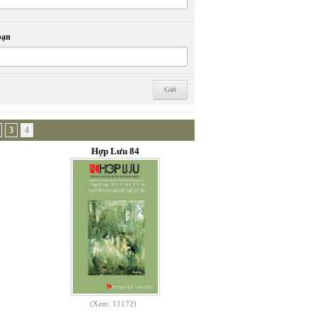
bạn
3
4
Hợp Lưu 84
(Xem: 11172)