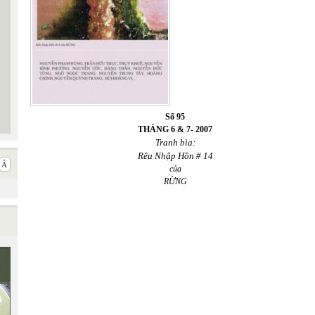
Số 95
THÁNG 6 & 7- 2007
Tranh bìa:
Rêu Nhập Hồn # 14
của
RỪNG