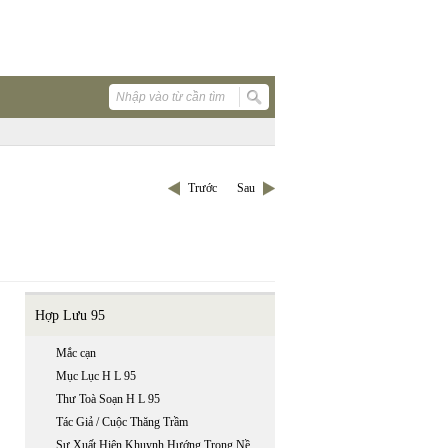
Trước
Sau
Hợp Lưu 95
Mắc cạn
Mục Lục H L 95
Thư Toà Soạn H L 95
Tác Giả / Cuộc Thăng Trầm
Sự Xuất Hiện Khuynh Hướng Trong Nền Văn Học Việt Nam Cổ