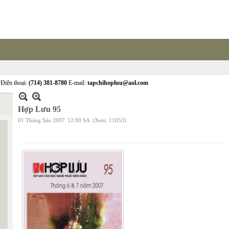
Điện thoại:
(714) 381-8780
E-mail:
tapchihopluu@aol.com
Hợp Lưu 95
01 Tháng Sáu 2007
12:00 SA
(Xem: 11853)