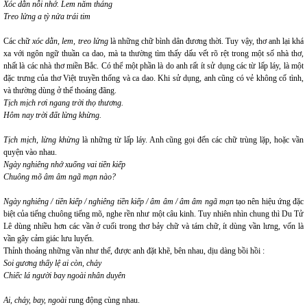
Xóc dằn nỗi nhớ. Lem năm tháng
Treo lửng a tỳ nửa trái tim
Các chữ
xóc dằn, lem, treo lửng
là những chữ bình dân đương thời. Tuy vậy, thơ anh lại khá
xa với ngôn ngữ thuần ca dao, mà ta thường tìm thấy dấu vết rõ rệt trong một số nhà thơ,
nhất là các nhà thơ miền Bắc. Có thể một phần là do anh rất ít sử dụng các từ lấp láy, là một
đặc trưng của thơ Việt truyền thống và ca dao. Khi sử dụng, anh cũng có vẻ không cố tình,
và thường dùng ở thể thoáng đãng.
Tịch mịch rơi ngang trời thọ thương.
Hôm nay trời đất lừng khừng.
Tịch mịch, lừng khừng
là những từ lấp láy. Anh cũng gọi đến các chữ trùng lặp, hoặc vần
quyện vào nhau.
Ngày nghiêng nhớ xuống vai tiền kiếp
Chuông mõ âm âm ngã mạn nào?
Ngày nghiêng / tiền kiếp / nghiêng tiền kiếp / âm âm / âm âm ngã mạn
tạo nên hiệu ứng đặc
biệt của tiếng chuông tiếng mõ, nghe rền như một câu kinh. Tuy nhiên nhìn chung thì Du Tử
Lê dùng nhiều hơn các vần ở cuối trong thơ bảy chữ và tám chữ, ít dùng vần lưng, vốn là
vần gây cảm giác lưu luyến.
Thỉnh thoảng những vần như thế, được anh đặt khẽ, bên nhau, dịu dàng bồi hồi :
Soi gương thấy lệ ai còn, chảy
Chiếc lá người bay ngoài nhân duyên
Ai, chảy, bay, ngoài
rung động cùng nhau.