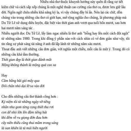
Nhiều nhà thơ thuộc khuynh hướng này quên đi rằng sự tiết
kiệm chữ và cách sắp xếp chúng là một nghệ thuật cao cường của thơ ca, được lưu giữ lâu
đời. Ngôn ngữ chứa nhiều khả năng kỳ lạ, vì vậy chúng đầy bí ẩn. Nén lại các chữ, dồn
chúng vào trong những câu thơ có giới hạn, mở rộng nghĩa cho chúng, là phương pháp mà
Du Tử Lê sử dụng điêu luyện, đặc biệt vào thời gian anh vượt qua tuổi bốn mươi, sau hơn
hai mươi năm sáng tác .
Nhiều người đọc Du Tử Lê, lấy làm ngạc nhiên là thơ anh "bỗng hay lên một cách đột ngột"
từ những năm 1980. Trong khi đồng ý phần nào với cách nhìn có vẻ đơn giản như vậy, tôi
tin rằng sự phát sáng tài năng ở anh đã lấp lánh từ những năm sáu mươi.
Thoạt đầu anh viết những câu đơn giản, với nghĩa một chiều, mỗi câu là một ý. Trong đó có
những câu khá tầm thường.
Thời gian đẹp là thời gian đánh mất
Mộng không thành là mộng quá cao xa
Hay
Cầm bằng bãi gió mây qua
Đôi chân nhỏ dại lỡ sa vào đời
Cho đến những câu thơ thành công hơn :
Kỷ niệm tôi từ những ngày vỡ tiếng
nhẩn nha gom từng cọng thiết tha rơi
con dế nhỏ lớn lên đầm tiếng hát
khi đêm về ru giọng đớn đau hơn
cây niên thiếu cũng thui mầm trong sáng
lá oan khiên lả tả mái hiên người