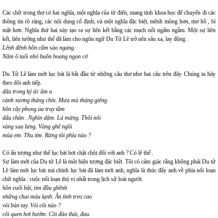
Các chữ trong thơ có hai nghĩa, một nghĩa của từ điển, mang tính khoa học để chuyển đi các
thông tin rõ ràng, các nội dung cố định, và một nghĩa đặc biệt, mênh mông hơn, mơ hồ , bí
mật hơn. Nghĩa thứ hai này tạo ra sự liên kết bằng các mạch nối ngấm ngầm. Một sự liên
kết, liên tưởng như thế đã làm cho ngôn ngữ Du Tử Lê trở nên sâu xa, lay động .
Lênh đênh hồn cắm sào ngang
Năm ô tuổi nhỏ buồn hoang ngọn cờ
Du Tử Lê làm mới lục bát là bắt đầu từ những câu thơ như hai câu trên đây. Chúng ta hãy
theo dõi anh tiếp.
dấu trong ký ức âm u
cành xương tháng chín. Mưa mù tháng giêng
hồn cây phong úa truy tầm
dấu chân . Nghìn dặm. Lá mừng. Thôi nôi
vàng sau lưng. Vàng ghế ngồi
mùa em. Thu tím. Rừng tôi phía nào ?
Có ấn tượng như thể lục bát hơi chật chội đối với anh ? Có lẽ thế .
Sự làm mới của Du tử Lê là một hiện tượng đặc biệt. Tôi có cảm giác rằng không phải Du tử
Lê làm mới lục bát mà chính lục bát đã làm mới anh, nghĩa là thúc đẩy anh về phía nổi loạn
chữ nghĩa : cuộc nổi loạn thú vị nhất trong lịch sử loài người.
hồn cuối bãi, tim đầu ghềnh
những chai máu lạnh. Ân tình treo cao
vói bàn tay. Vói cõi nào ?
cõi quen hơi hướm. Cõi đào thải, đau.