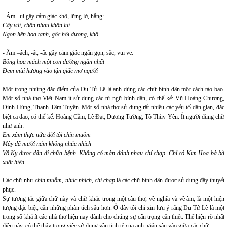
- Âm –ui gây cảm giác khô, lững lờ, hẫng:
Cây vùi, chôn nhau khôn lui
Ngọn liên hoa tạnh, gốc hồi dương, khô
- Âm –ách, -ất, -ấc gây cảm giác ngắn gọn, sắc, vui vẻ:
Bông hoa mách một con đường ngắn nhất
Đem mùi hương vào tận giấc mơ người
Một trong những đặc điểm của Du Tử Lê là anh dùng các chữ bình dân một cách táo bạo.
Một số nhà thơ Việt Nam ít sử dụng các từ ngữ bình dân, có thể kể: Vũ Hoàng Chương,
Đinh Hùng, Thanh Tâm Tuyền. Một số nhà thơ sử dụng rất nhiều các yếu tố dân gian, đặc
biệt ca dao, có thể kể: Hoàng Cầm, Lê Đạt, Dương Tường, Tô Thùy Yên. Ít người dùng chữ
như anh:
Em xâm thực nửa đời tôi chín muỗm
Mày đã mười năm không nhúc nhích
Vô Kỵ được dẫn đi chữa bệnh. Không có màn đánh nhau chí chạp. Chỉ có Kim Hoa bà bà
xuất hiện
Các chữ như
chín muỗm, nhúc nhích, chí chạp
là các chữ bình dân được sử dụng đầy thuyết
phục.
Sự tương tác giữa chữ này và chữ khác trong một câu thơ, về nghĩa và về âm, là một hiện
tượng đặc biệt, cần những phân tích sâu hơn. Ở đây tôi chỉ xin lưu ý rằng Du Tử Lê là một
trong số khá ít các nhà thơ hiện nay dành cho chúng sự cẩn trọng cần thiết. Thể hiện rõ nhất
điều này, có thể thấy trong việc sử dụng vần tinh tế của anh, giấu sâu vào giữa các chữ: