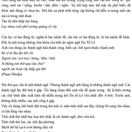
Anh dùng hai hình ảnh, sự việc, hoặc hai đối tượng, trong cùng một câu thơ:
bóng lá / giữ
cổng, mời em / nắng, bướm / đất, dẫm / nghe.
. Sự kết hợp như thế mặc dù phổ biến, đã
được anh dùng có chọn lọc. Đôi khi sự phát triển từng cặp không chỉ diễn ra trong một câu
mà cả trong một đoạn .
Tìm tôi đèn thắp hai hàng
Lạc nhau cuối phố sương quàng cổ cây
Câu lục có hai động từ, nghĩa là hai mệnh đề, câu bát có hai động từ, là hai mệnh đề khác.
Đây là một trong những chìa khóa của biến ảo ngôn ngữ Du Tử Lê.
Anh còn dùng các thành ngữ khá thành công, biến các chữ quen thuộc thành mới.
Kẻ sĩ từ lâu lặn hết rồi
Ngươi còn / trơ trọi / bóng / đêm / thôi
Ai không nín thở qua cầu chứ?
người vác hoài cây thập giá đời
(Phạm Nhuận)
Nín thở qua cầu
là một thành ngữ. Nhưng thành ngữ anh dùng là những thành ngữ mới. Các
thành ngữ lâu đời hơn ít gặp. Tôi đang chạm đến một vấn đề quan trọng : đó là hiện tượng
các chữ bình dân xuất hiện rất nhiều trong thơ Du tử Lê vừa nhắc đến ở trên. Trước anh,
không thấy nhiều, sau anh cũng ít gặp.
Việc sử dụng chữ bình dân trong thơ anh có năm tính chất sau đây, chúng bổ sung cho nhau,
có khi lồng vào nhau.
Tính chất thứ nhất hay loại thứ nhất, là các thành ngữ, như vừa nói .
Tính chất thứ hai, các chữ địa phương .
Mười thế hệ sạch trơn không dấu vết