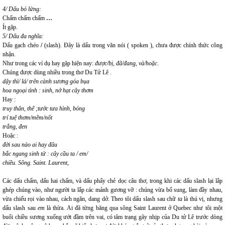
4/ Dấu bỏ lửng:
Chấm chấm chấm
…
Ít gặp.
5/ Dấu đa nghĩa:
Dấu gạch chéo
/
(slash). Đây là dấu trong văn nói ( spoken ), chưa được chính thức công
nhận.
Như trong các ví dụ hay gặp hiện nay:
được/bị, đã/đang, và/hoặc
.
Chúng được dùng nhiều trong thơ Du Tử Lê .
dậy thì/ lá/ trên cành sương góa bụa
hoa ngoại tình : sinh, nở hạt cây thơm
Hay :
truy thân, thế ;tước tưa hình, bóng
trí tuệ thơm/mềm/nốt
trắng, đen
Hoặc :
đời sau nào ai hay đâu
bắc ngang sinh tử : cây cầu ta / em/
chiều. Sông. Saint. Laurent,
Các dấu chấm, dấu hai chấm, và dấu phẩy chẻ dọc câu thơ, trong khi các dấu slash lại lắp
ghép chúng vào, như người ta lắp các mảnh gương vỡ : chúng vừa bổ sung, làm đầy nhau,
vừa chiếu rọi vào nhau, cách ngăn, dang dở. Theo tôi dấu slash sau chữ
ta
là thú vị, nhưng
dấu slash sau
em
là thừa. Ai đã từng băng qua sông Saint Laurent ở Quebec như tôi một
buổi chiều sương xuống ướt đầm trên vai, có tâm trạng gãy nhịp của Du tử Lê trước dòng