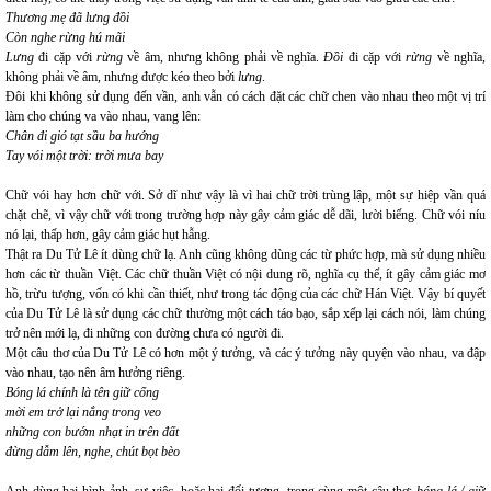
Thương mẹ đã lưng đồi
Còn nghe rừng hú mãi
Lưng
đi cặp với
rừng
về âm, nhưng không phải về nghĩa.
Đồi
đi cặp với
rừng
về nghĩa,
không phải về âm, nhưng được kéo theo bởi
lưng
.
Đôi khi không sử dụng đến vần, anh vẫn có cách đặt các chữ chen vào nhau theo một vị trí
làm cho chúng va vào nhau, vang lên:
Chân đi gió tạt sầu ba hướng
Tay vói một trời: trời mưa bay
Chữ vói hay hơn chữ với. Sở dĩ như vậy là vì hai chữ trời trùng lập, một sự hiệp vần quá
chặt chẽ, vì vậy chữ với trong trường hợp này gây cảm giác dễ dãi, lười biếng. Chữ vói níu
nó lại, thấp hơn, gây cảm giác hụt hẫng.
Thật ra Du Tử Lê ít dùng chữ lạ. Anh cũng không dùng các từ phức hợp, mà sử dụng nhiều
hơn các từ thuần Việt. Các chữ thuần Việt có nội dung rõ, nghĩa cụ thể, ít gây cảm giác mơ
hồ, trừu tượng, vốn có khi cần thiết, như trong tác động của các chữ Hán Việt. Vậy bí quyết
của Du Tử Lê là sử dụng các chữ thường một cách táo bạo, sắp xếp lại cách nói, làm chúng
trở nên mới lạ, đi những con đường chưa có người đi.
Một câu thơ của Du Tử Lê có hơn một ý tưởng, và các ý tưởng này quyện vào nhau, va đập
vào nhau, tạo nên âm hưởng riêng.
Bóng lá chính là tên giữ cổng
mời em trở lại nắng trong veo
những con bướm nhạt in trên đất
đừng dẫm lên, nghe, chút bọt bèo