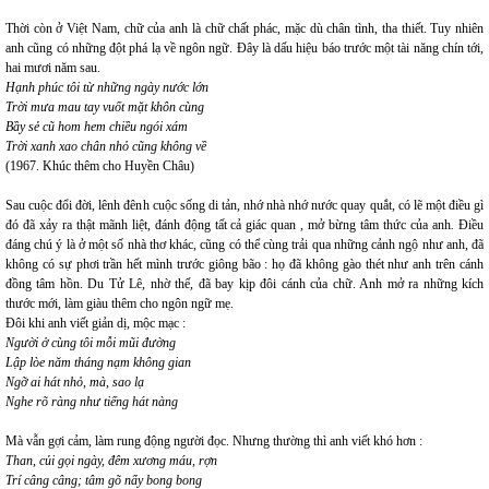
Thời còn ở Việt Nam, chữ của anh là chữ chất phác, mặc dù chân tình, tha thiết. Tuy nhiên
anh cũng có những đột phá lạ về ngôn ngữ. Đây là dấu hiệu báo trước một tài năng chín tới,
hai mươi năm sau.
Hạnh phúc tôi từ những ngày nước lớn
Trời mưa mau tay vuốt mặt khôn cùng
Bầy sẻ cũ hom hem chiều ngói xám
Trời xanh xao chân nhỏ cũng không về
(1967. Khúc thêm cho Huyền Châu)
Sau cuộc đổi đời, lênh đênh cuộc sống di tản, nhớ nhà nhớ nước quay quắt, có lẽ một điều gì
đó đã xảy ra thật mãnh liệt, đánh động tất cả giác quan , mở bừng tâm thức của anh
.
Điều
đáng chú ý là ở một số nhà thơ khác, cũng có thể cùng trải qua những cảnh ngộ như anh, đã
không có sự phơi trần hết mình trước giông bão : họ đã không gào thét như anh trên cánh
đồng tâm hồn. Du Tử Lê, nhờ thế, đã bay kịp đôi cánh của chữ. Anh mở ra những kích
thước mới, làm giàu thêm cho ngôn ngữ mẹ.
Đôi khi anh viết giản dị, mộc mạc :
Người ở cùng tôi mỗi mũi đường
Lập lòe năm tháng nạm không gian
Ngỡ ai hát nhỏ, mà, sao lạ
Nghe rõ ràng như tiếng hát nàng
Mà vẫn gợi cảm, làm rung động người đọc. Nhưng thường thì anh viết khó hơn :
Than, củi gọi ngày, đêm xương máu, rợn
Trí câng câng; tâm gõ nẩy bong bong