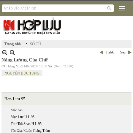
›
Trang nhà
SỐ CŨ
Trước
Sau
Năng Lượng Của Chữ
09 Tháng Mười Một 2010
12:00 SA
(Xem: 11698)
NGUYỄN ĐỨC TÙNG
Hợp Lưu 95
Mắc cạn
Mục Lục H L 95
Thư Toà Soạn H L 95
Tác Giả / Cuộc Thăng Trầm