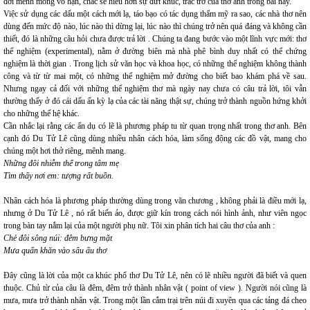
đời mênh mông vô hạn, chắc sẽ hiểu hơn sự đứt khúc, trắc trở của thơ anh trong bài này.
Việc sử dụng các dấu một cách mới lạ, táo bạo có tác dụng thẩm mỹ ra sao, các nhà thơ nên
dùng đến mức độ nào, lúc nào thì dừng lại, lúc nào thì chúng trở nên quá đáng và không cần
thiết, đó là những câu hỏi chưa được trả lời . Chúng ta đang bước vào một lĩnh vực mới: thơ
thể nghiệm (experimental), nằm ở đường biên mà nhà phê bình duy nhất có thể chứng
nghiệm là thời gian . Trong lịch sử văn học và khoa học, có những thể nghiệm không thành
công và từ từ mai một, có những thể nghiệm mở đường cho biết bao khám phá về sau.
Nhưng ngay cả đối với những thể nghiệm thơ mà ngày nay chưa có câu trả lời, tôi vẫn
thường thấy ở đó cái dấu ấn kỳ lạ của các tài năng thật sự, chúng trở thành nguồn hứng khởi
cho những thế hệ khác.
Cần nhắc lại rằng các ẩn dụ có lẽ là phương pháp tu từ quan trọng nhất trong thơ anh. Bên
cạnh đó Du Tử Lê cũng dùng nhiều nhân cách hóa, làm sống động các đồ vật, mang cho
chúng một hơi thở riêng, mênh mang.
Những đôi nhiễm thể trong tâm mẹ
Tìm thấy nơi em: tượng rất buồn.
Nhân cách hóa là phương pháp thường dùng trong văn chương , không phải là điều mới lạ,
nhưng ở Du Tử Lê , nó rất biến ảo, được giữ kín trong cách nói hình ảnh, như viên ngọc
trong bàn tay nắm lại của một người phụ nữ. Tôi xin phân tích hai câu thơ của anh :
Chẻ đôi sông núi: đêm bưng mặt
Mưa quấn khăn vào sâu ấu thơ
Đây cũng là lời của một ca khúc phổ thơ Du Tử Lê, nên có lẽ nhiều người đã biết và quen
thuộc. Chủ từ của câu là đêm, đêm trở thành nhân vật ( point of view ). Người nói cũng là
mưa, mưa trở thành nhân vật. Trong một lần cắm trại trên núi đi xuyên qua các tảng đá cheo