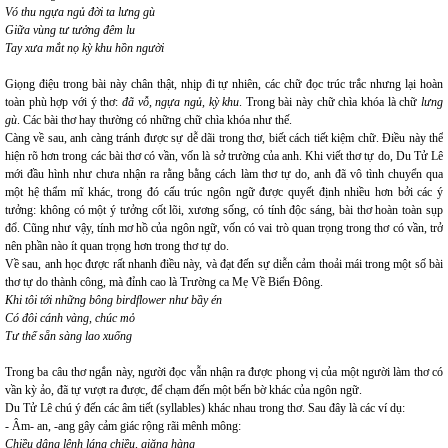
Vó thu ngựa ngủ đời ta lưng gù
Giữa vùng tư tưởng đêm lu
Tay xưa mắt nọ kỳ khu hồn người
Giọng điệu trong bài này chân thật, nhịp đi tự nhiên, các chữ đọc trúc trắc nhưng lại hoàn
toàn phù hợp với ý thơ:
đã vỗ, ngựa ngủ, kỳ khu
. Trong bài này chữ chìa khóa là chữ
lưng
gù
. Các bài thơ hay thường có những chữ chìa khóa như thế.
Càng về sau, anh càng tránh được sự dễ dãi trong thơ, biết cách tiết kiệm chữ. Điều này thể
hiện rõ hơn trong các bài thơ có vần, vốn là sở trường của anh. Khi viết thơ tự do, Du Tử Lê
mới đầu hình như chưa nhận ra rằng bằng cách làm thơ tự do, anh đã vô tình chuyển qua
một hệ thẩm mĩ khác, trong đó cấu trúc ngôn ngữ được quyết định nhiều hơn bởi các ý
tưởng: không có một ý tưởng cốt lõi, xương sống, có tính độc sáng, bài thơ hoàn toàn sụp
đổ. Cũng như vậy, tính mơ hồ của ngôn ngữ, vốn có vai trò quan trọng trong thơ có vần, trở
nên phần nào ít quan trọng hơn trong thơ tự do.
Về sau, anh học được rất nhanh điều này, và đạt đến sự diễn cảm thoải mái trong một số bài
thơ tự do thành công, mà đỉnh cao là Trường ca Mẹ Về Biển Đông.
Khi tôi tới những bông birdflower như bầy én
Có đôi cánh vàng, chúc mỏ
Tư thế sẵn sàng lao xuống
Trong ba câu thơ ngắn này, người đọc vẫn nhận ra được phong vị của một người làm thơ có
vần kỳ ảo, đã tự vượt ra được, để chạm đến một bến bờ khác của ngôn ngữ.
Du Tử Lê chú ý đến các âm tiết (syllables) khác nhau trong thơ. Sau đây là các ví dụ:
- Âm- an, -ang gây cảm giác rộng rãi mênh mông:
Chiều dâng lênh láng chiều, giăng hàng