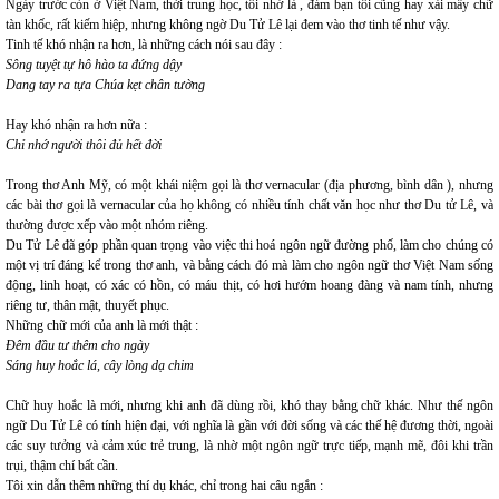
Ngày trước còn ở Việt Nam, thời trung học, tôi nhớ là , đám bạn tôi cũng hay xài mấy chữ
tàn khốc, rất kiếm hiệp, nhưng không ngờ Du Tử Lê lại đem vào thơ tinh tế như vậy.
Tinh tế khó nhận ra hơn, là những cách nói sau đây :
Sông tuyệt tự hô hào ta đứng dậy
Dang tay ra tựa Chúa kẹt chân tường
Hay khó nhận ra hơn nữa :
Chỉ nhớ người thôi đủ hết đời
Trong thơ Anh Mỹ, có một khái niệm gọi là thơ vernacular (địa phương, bình dân ), nhưng
các bài thơ gọi là vernacular của họ không có nhiều tính chất văn học như thơ Du tử Lê, và
thường được xếp vào một nhóm riêng.
Du Tử Lê đã góp phần quan trọng vào việc thi hoá ngôn ngữ đường phố, làm cho chúng có
một vị trí đáng kể trong thơ anh, và bằng cách đó mà làm cho ngôn ngữ thơ Việt Nam sống
động, linh hoạt, có xác có hồn, có máu thịt, có hơi hướm hoang đàng và nam tính, nhưng
riêng tư, thân mật, thuyết phục.
Những chữ mới của anh là mới thật :
Đêm đầu tư thêm cho ngày
Sáng huy hoắc lá, cây lòng dạ chim
Chữ huy hoắc là mới, nhưng khi anh đã dùng rồi, khó thay bằng chữ khác. Như thế ngôn
ngữ Du Tử Lê có tính hiện đại, với nghĩa là gần với đời sống và các thế hệ đương thời, ngoài
các suy tưởng và cảm xúc trẻ trung, là nhờ một ngôn ngữ trực tiếp, mạnh mẽ, đôi khi trần
trụi, thậm chí bất cần.
Tôi xin dẫn thêm những thí dụ khác, chỉ trong hai câu ngắn :