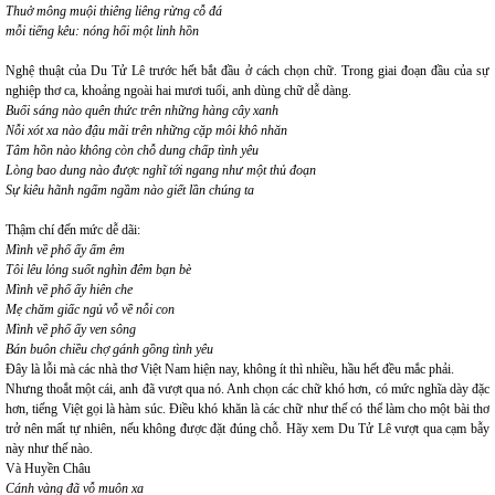
Thuở mông muội thiêng liêng rừng cỗ đá
mỗi tiếng kêu: nóng hổi một linh hồn
Nghệ thuật của Du Tử Lê trước hết bắt đầu ở cách chọn chữ. Trong giai đoạn đầu của sự
nghiệp thơ ca, khoảng ngoài hai mươi tuổi, anh dùng chữ dễ dàng.
Buổi sáng nào quên thức trên những hàng cây xanh
Nỗi xót xa nào đậu mãi trên những cặp môi khô nhăn
Tâm hồn nào không còn chỗ dung chấp tình yêu
Lòng bao dung nào được nghĩ tới ngang như một thủ đoạn
Sự kiêu hãnh ngấm ngầm nào giết lần chúng ta
Thậm chí đến mức dễ dãi:
Mình về phố ấy ấm êm
Tôi lêu lỏng suốt nghìn đêm bạn bè
Mình về phố ấy hiên che
Mẹ chăm giấc ngủ vỗ về nỗi con
Mình về phố ấy ven sông
Bán buôn chiều chợ gánh gồng tình yêu
Đây là lỗi mà các nhà thơ Việt Nam hiện nay, không ít thì nhiều, hầu hết đều mắc phải.
Nhưng thoắt một cái, anh đã vượt qua nó. Anh chọn các chữ khó hơn, có mức nghĩa dày đặc
hơn, tiếng Việt gọi là hàm súc. Điều khó khăn là các chữ như thế có thể làm cho một bài thơ
trở nên mất tự nhiên, nếu không được đặt đúng chỗ. Hãy xem Du Tử Lê vượt qua cạm bẫy
này như thế nào.
Và Huyền Châu
Cánh vàng đã vỗ muôn xa