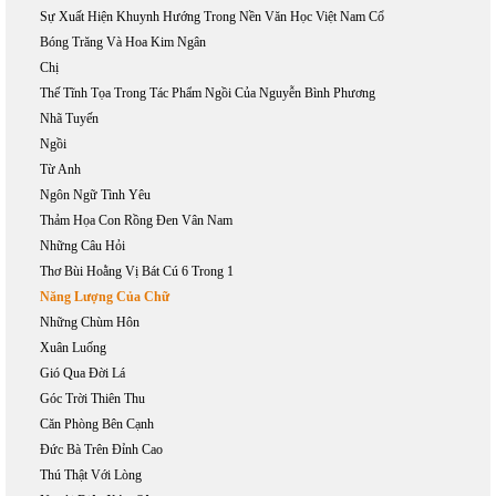
Sự Xuất Hiện Khuynh Hướng Trong Nền Văn Học Việt Nam Cổ
Bóng Trăng Và Hoa Kim Ngân
Chị
Thế Tĩnh Tọa Trong Tác Phẩm Ngồi Của Nguyễn Bình Phương
Nhã Tuyến
Ngồi
Từ Anh
Ngôn Ngữ Tình Yêu
Thảm Họa Con Rồng Đen Vân Nam
Những Câu Hỏi
Thơ Bùi Hoằng Vị Bát Cú 6 Trong 1
Năng Lượng Của Chữ
Những Chùm Hôn
Xuân Luống
Gió Qua Đời Lá
Góc Trời Thiên Thu
Căn Phòng Bên Cạnh
Đức Bà Trên Đỉnh Cao
Thú Thật Với Lòng