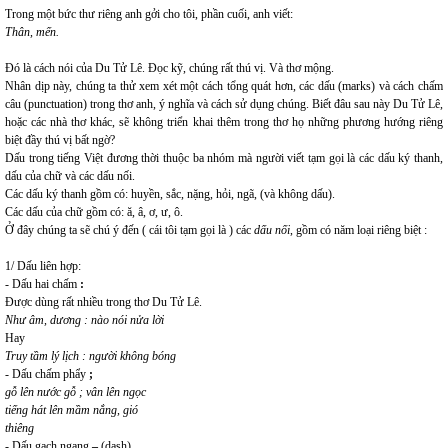
Trong một bức thư riêng anh gởi cho tôi, phần cuối, anh viết:
Thân, mến.
Đó là cách nói của Du Tử Lê. Đọc kỹ, chúng rất thú vị. Và thơ mộng.
Nhân dịp này, chúng ta thử xem xét một cách tổng quát hơn, các dấu (marks) và cách chấm
câu (punctuation) trong thơ anh, ý nghĩa và cách sử dụng chúng. Biết đâu sau này Du Tử Lê,
hoặc các nhà thơ khác, sẽ không triển khai thêm trong thơ họ những phương hướng riêng
biệt đầy thú vị bất ngờ?
Dấu trong tiếng Việt đương thời thuộc ba nhóm mà người viết tạm gọi là các dấu ký thanh,
dấu của chữ và các dấu nối.
Các dấu ký thanh gồm có: huyền, sắc, nặng, hỏi, ngã, (và không dấu).
Các dấu của chữ gồm có: ă, â, ơ, ư, ô.
Ở đây chúng ta sẽ chú ý đến ( cái tôi tạm gọi là ) các
dấu nối
, gồm có năm loại riêng biệt :
1/ Dấu liên hợp:
- Dấu hai chấm
:
Được dùng rất nhiều trong thơ Du Tử Lê.
Như âm, dương : nào nói nửa lời
Hay
Truy tầm lý lịch : người không bóng
- Dấu chấm phẩy
;
gỗ lên nước gỗ ; vân lên ngọc
tiếng hát lên mầm nắng, gió
thiêng
- Dấu gạch ngang
–
(dash)