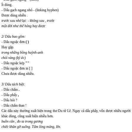
Ít dùng.
- Dấu gạch ngang nhỏ - (linking hyphen)
Được dùng nhiều .
trước sau nhớ lại: - không sau , trước
một đời như thế hỏng hay được
2/ Dấu bao gồm:
- Dấu ngoặc đơn
( )
Hay gặp.
trong những bông huỳnh-anh
chói vàng (ký ức)
- Dấu ngoặc kép
""
- Dấu ngoặc đơn in [ ]
Chưa được dùng nhiều.
3/ Dấu tách biệt:
- Dấu chấm
.
- Dấu phẩy
,
- Dấu hỏi ?
- Dấu chấm than !
Các dấu này thường xuất hiện trong thơ Du tử Lê. Ngay cả dấu phẩy, vốn được nhiều người
khác dùng, cũng xuất hiện nhiều hơn.
buồn cân , đo ta trong gương
chiếc khăn gỡ xuống. Tấm lòng máng, lên.