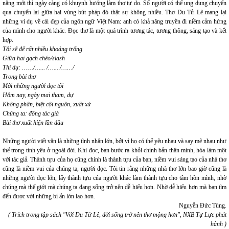
năng mới thì ngày càng có khuynh hướng làm thơ tự do. Số người có thể ung dung chuyển
qua chuyển lại giữa hai vùng bút pháp đó thật sự không nhiều. Thơ Du Tử Lê mang lại
những ví dụ về cái đẹp của ngôn ngữ Việt Nam: anh có khả năng truyền đi niềm cảm hứng
của mình cho người khác. Đọc thơ là một quá trình tương tác, tương thông, sáng tạo và kết
hợp.
Tôi sẽ để rất nhiều khoảng trống
Giữa hai gạch chéo/slash
Thí dụ: ……/…... /…... /……/
Trong bài thơ
Mời những người đọc tôi
Hôm nay, ngày mai tham, dự
Không phân, biệt cội nguồn, xuất xứ
Chúng ta: đồng tác giả
Bài thơ xuất hiện lần đầu
Những người viết văn là những tình nhân lớn, bởi vì họ có thể yêu nhau và say mê nhau như
thể trong tình yêu ở ngoài đời. Khi đọc, bạn bước ra khỏi chính bản thân mình, hóa làm một
với tác giả. Thành tựu của họ cũng chính là thành tựu của bạn, niềm vui sáng tạo của nhà thơ
cũng là niềm vui của chúng ta, người đọc. Tôi tin rằng những nhà thơ lớn bao giờ cũng là
những người đọc lớn, lấy thành tựu của người khác làm thành tựu cho tâm hồn mình, nhờ
chúng mà thế giới mà chúng ta đang sống trở nên dễ hiểu hơn. Nhờ dễ hiểu hơn mà bạn tìm
đến được với những bí ẩn lớn lao hơn.
Nguyễn Đức Tùng.
( Trích trong tập sách "Với Du Tử Lê, đời sống trở nên thơ mộng hơn", NXB Tự Lực phát
hành )