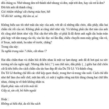
đôi chúng ra. Nhớ nhung đen trở thành nhớ nhung và đen, mặt trời đen, hay cái rơi là đen?
Đôi khi anh rất thành công :
Gió /nhấm nhẳng/ cất chưng mùa hẹn, hết
Vỗ đôi bờ: xương, thịt ám ui, ui
Không hiểu sao tôi nhớ mãi câu này của anh, với tất cả những dấu chéo, dấu phẩy, dấu hai
chấm rắc rối của nó. Không phải ai cũng nhớ như vậy. Và không phải câu thơ nào của anh
tôi cũng nhớ được như vậy. Hai câu thơ trên đây có phải là đã được anh ngắt câu hoàn toàn
phù hợp với tâm trạng của tôi, vào lúc đọc nó lần đầu, chiều chuyển mưa mây giông vần vũ,
ở Texas, một mình, ba năm về trước, chăng?
Trong câu này:
Ta nghĩa trang nào ? chôn, cất nhau !?
Hai dấu chấm than và chấm hỏi đi liền nhau là một sự lạm dụng: anh đã đi hơi quá xa sức
trương nở của ngôn ngữ. Nhưng dấu hỏi ( ? ) sau chữ
nào
, dấu phẩy ( , ) giữa hai chữ
chôn
cất
là tiêu biểu cho cách chấm câu táo bạo đẹp đẽ của Du Tử Lê. Và thành công.
Du Tử Lê thường chẻ đôi các chữ kép quen thuộc, trong thơ và trong văn xuôi. Cách chẻ đôi
như thế làm cho mỗi chữ, một âm tiết, có một ý nghĩa riêng mà khi dùng chung hai chữ liền
nhau, chúng ta vô tình không nhận ra.
Hạnh phúc nào rơi trên mái tôi
Giầy ai, xin cởi, bỏ hiên ngoài
Hoặc :
Không ai hiểu thịt, da tôi bìa sách