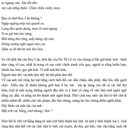
xe ngang cửa. Sầu lên đèo
vực sâu tiếng thảm. Chim chiều cánh, mưa
Bạn có nhớ Huy Cận không ?
Ngập ngừng mép núi quanh co,
Lưng đèo quán dựng, mưa lò mái ngang
Vi vu gió hút nẻo vàng;
Một hàng thu rộng, mấy hàng cây nao.
Dừng cương nghỉ ngựa non cao
Dặm xa lữ thứ kẻ nào héo hon…
So với thời đại của Huy Cận, thời đại của Du Tử Lê và của chúng ta bây giờ khác hơn : hình
như càng về sau, nhất là trong và sau cuộc chiến tranh vừa qua, người ta sống buồn hơn,
khinh bạc hơn, gay gắt hơn. Vì mất mát lớn hơn.
Người như thế, cái tình như thế, thì thơ phải như thế.
Về sau anh mở rộng lục bát bằng cách biến đổi các dấu chấm, dấu phẩy, dấu hỏi, dấu gạch
chéo…Điều này dĩ nhiên không giới hạn ở lục bát , mà áp dụng cho tất cả các thể thơ
khác.Anh là một trong những người đầu tiên có ý thức rõ ràng về việc làm mới ngôn ngữ
bằng các dấu, và nâng nó lên thành một nghệ thuật. Nhờ cách này, một câu thơ có thể chở đi
nhiều mệnh đề, nhiều câu văn phạm, đảo lộn chúng, mang lại cho chúng thêm nghĩa khác.
Hãy khảo sát một câu của anh :
Mặt trời rơi, hẫng, nhớ nhung / đen ?
Như thế là chữ rơi hẫng đang từ một chữ biến thành hai chữ, từ một ý biến thành hai ý. Anh
cũng làm như thế với các chữ như
ly biệt, oải muộn, da thịt, gió bão,
vân vân bằng cách cắt