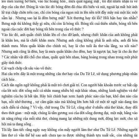
leo men xuống bờ biển, vào lúc hoàng hôn , mưa quất ngang mặt , tôi đột nhiên nhận ra vẻ
đẹp của câu thơ. Đúng là vào lúc đó bóng đêm đã chia đôi biển và núi, ngoái lại mất hút ánh
lử trại chập chờn trên cao, chỉ còn bóng của ngọn núi in lên nền trời đầy mây mù một lúc một
sẫm lại . Nhưng sao lại là đêm bưng mặt? Xót thương hay tội lỗi? Hối hận hay tàn nhẫn?
Bưng mặt thì không thấy gì nữa, chỉ còn là bóng tối. Bóng tối cuả thiên nhiên, bóng tối bên
ngoài của cuộc đời hay bóng tối bên trong của vô thức ?
Vào lúc đó, anh quấn chiếc khăn lên cổ cho đỡ lạnh, nhưng chiếc khăn của anh không phải
là khăn len, mà là chiếc khăn mưa. Nhưng anh cũng không phải là anh nữa, anh đã hóa
thành mưa. Mưa quấn khăn cho chính nó, hay là cho tuổi ấu thơ sâu lắng, xa xôi nào?
Nhưng anh cũng là đêm, hay là mưa quấn khăn cho đêm, hay là ngược lại, hay là cho ấu thơ
? Các nhân vật đổi chỗ cho nhau, quấn quít bên nhau, bàng hoàng trong nhau trong một phút
giây tỉnh thức.
Cái vạch chớp cắt sâu vào vô thức.
Hai câu trên đây là một trong những câu thơ hay của Du Tử Lê, sử dụng phương pháp nhân
cách hóa .
Cách tân ngôn ngữ không phải là một trò chơi giải trí. Con người băn khoăn trước sự bất cập
của lời nói: đời sống mỗi cá nhân mang nhiều bộ mặt khác nhau, những kinh nghiệm và thể
nghiệm của họ là bất tận. Hãy hỏi chính bạn xem: hạnh phúc nào của bạn, khổ đau nào của
bạn, nỗi nhớ thương , sự căm giận nào mà không lớn hơn bất cứ một từ ngữ nào đang tìm
cách diễn tả chúng ? Vì vậy, chữ trong Du Tử Lê, cũng như ở nhiều nhà thơ khác, thay đổi
theo thời gian : một mặt, chúng là tấm gương soi của đời sống đương đại, một mặt, bằng vào
tài năng riêng của mỗi nhà thơ, chúng mang lại những nội dung mới, động lực mới, cho xã
hội mà ta đang sống .
Tôi lấy làm tiếc rằng ngày nay không còn mấy người làm thơ như Du Tử Lê. Những người
làm thơ có vần thế hệ sau anh chưa tạo ra được những thành tựu xuất sắc, còn những tài