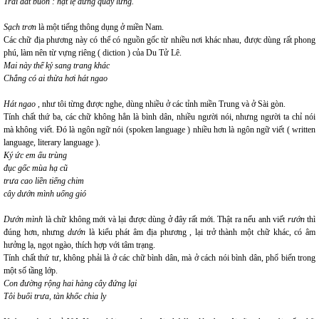
Trái đất buồn : hạt lệ đứng quay lưng.
Sạch trơn
là một tiếng thông dụng ở miền Nam.
Các chữ địa phương này có thể có nguồn gốc từ nhiều nơi khác nhau, được dùng rất phong
phú, làm nên từ vựng riêng ( diction ) của Du Tử Lê.
Mai này thế kỷ sang trang khác
Chẳng có ai thừa hơi hát ngao
Hát ngao
, như tôi từng được nghe, dùng nhiều ở các tỉnh miền Trung và ở Sài gòn.
Tính chất thứ ba, các chữ không hẳn là bình dân, nhiều người nói, nhưng người ta chỉ nói
mà không viết. Đó là ngôn ngữ nói (spoken language ) nhiều hơn là ngôn ngữ viết ( written
language, literary language ).
Ký ức em ấu trùng
đục gốc mùa hạ cũ
trưa cao liền tiếng chim
cây dướn mình uống gió
Dướn mình
là chữ không mới và lại được dùng ở đây rất mới. Thật ra nếu anh viết
rướn
thì
đúng hơn, nhưng
dướn
là kiểu phát âm địa phương , lại trở thành một chữ khác, có âm
hưởng lạ, ngọt ngào, thích hợp với tâm trạng.
Tính chất thứ tư, không phải là ở các chữ bình dân, mà ở cách nói bình dân, phổ biến trong
một số tầng lớp.
Con đường rộng hai hàng cây đứng lại
Tôi buổi trưa, tàn khốc chia ly