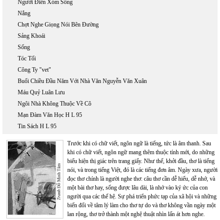
Người Điên Xóm Sông
Nắng
Chợt Nghe Giọng Nói Bên Đường
Sảng Khoái
Sống
Tóc Tối
Công Ty "vet"
Buổi Chiều Đầu Năm Với Nhà Văn Nguyễn Văn Xuân
Máu Quỷ Luân Lưu
Ngôi Nhà Không Thuộc Về Cô
Mạn Đàm Văn Học H L 95
Tin Sách H L 95
Trước khi có chữ viết, ngôn ngữ là tiếng, tức là âm thanh. Sau
khi có chữ viết, ngôn ngữ mang thêm thuộc tính mới, do những
biểu hiện thị giác trên trang giấy. Như thế, khởi đầu, thơ là tiếng
nói, và trong tiếng Việt, đó là các tiếng đơn âm. Ngày xưa, người
đọc thơ chính là người nghe thơ: câu thơ cần dễ hiểu, dễ nhớ, và
một bài thơ hay, sống được lâu dài, là nhớ vào ký ức của con
người qua các thế hệ. Sự phá triển phức tạp của xã hội và những
biến đổi về tâm lý làm cho thơ tự do và thơ không vần ngày một
lan rộng, thơ trở thành một nghệ thuật nhìn lấn át hơn nghe.