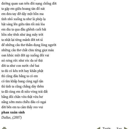
đường quan san trên đôi nạng chống đời
ta gặp em giữa hoang tàn đổ nát
em đưa tay đỡ dậy một hồn ma
tình nhỏ xuống ta như là phép lạ
bật sáng lên giữa tăm tối mù lòa
em dìu ta qua đầu ghềnh cuối bãi
hồn nhẹ tênh như áng mây trời
ta nhặt lại từng mảnh đời tơi tả
để những câu thơ thấm đọng lòng người
những câu thơ chắt chiu từng giọt máu
oan khúc một đời ụp xuống đôi vai
nó rưng rức như róc da xẻ thịt
đời ta như con nước chẻ hai
ta dù có kêu trời hay khẩn phật
thì cũng đâu bằng ta có em
có tìm khắp hang cùng ngõ tận
thì tình ta cũng chẳng dày thêm
ta đã cùng em đi nửa vòng trái đất
bằng đôi chân vừa thật vừa hư
nắng sớm mưa chiều đâu có ngại
đời bên em ta cảm thấy reo vui
phan xuân sinh
Dallas, (2007)
Trước
Sau