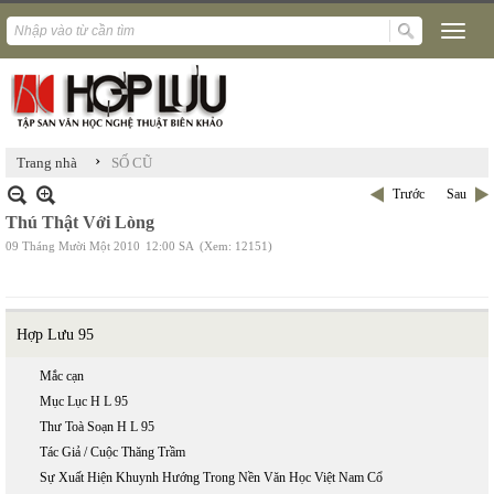
›
Trang nhà
SỐ CŨ
Trước
Sau
Thú Thật Với Lòng
09 Tháng Mười Một 2010
12:00 SA
(Xem: 12151)
Hợp Lưu 95
Mắc cạn
Mục Lục H L 95
Thư Toà Soạn H L 95
Tác Giả / Cuộc Thăng Trầm
Sự Xuất Hiện Khuynh Hướng Trong Nền Văn Học Việt Nam Cổ