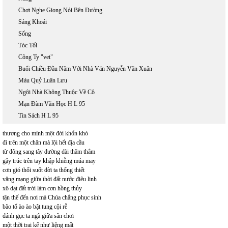
Chợt Nghe Giọng Nói Bên Đường
Sảng Khoái
Sống
Tóc Tối
Công Ty "vet"
Buổi Chiều Đầu Năm Với Nhà Văn Nguyễn Văn Xuân
Máu Quỷ Luân Lưu
Ngôi Nhà Không Thuộc Về Cô
Mạn Đàm Văn Học H L 95
Tin Sách H L 95
thương cho mình một đời khốn khó
đi trên một chân mà lội hết địa cầu
từ đông sang tây đường dài thăm thẳm
gậy trúc trên tay khập khiễng múa may
cơn gió thổi suốt đời ta thống thiết
văng mạng giữa thời đất nước điêu linh
xô dạt đất trời làm cơn hồng thủy
tận thế đến nơi mà Chúa chẳng phục sinh
bão tố ào ào bật tung cội rễ
đánh gục ta ngã giữa sân chơi
một thời trai kể như liệng mất