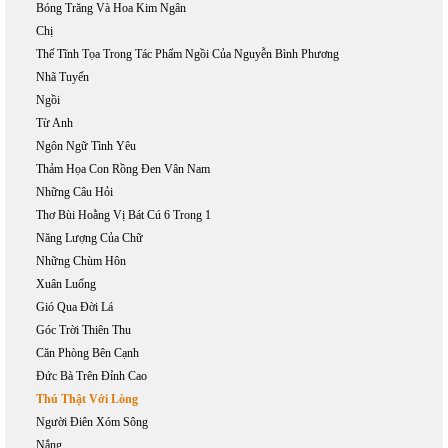
Bóng Trăng Và Hoa Kim Ngân
Chị
Thế Tĩnh Tọa Trong Tác Phẩm Ngồi Của Nguyễn Bình Phương
Nhã Tuyến
Ngồi
Từ Anh
Ngôn Ngữ Tình Yêu
Thảm Họa Con Rồng Đen Vân Nam
Những Câu Hỏi
Thơ Bùi Hoằng Vị Bát Cú 6 Trong 1
Năng Lượng Của Chữ
Những Chùm Hôn
Xuân Luống
Gió Qua Đời Lá
Góc Trời Thiên Thu
Căn Phòng Bên Cạnh
Đức Bà Trên Đỉnh Cao
Thú Thật Với Lòng
Người Điên Xóm Sông
Nắng