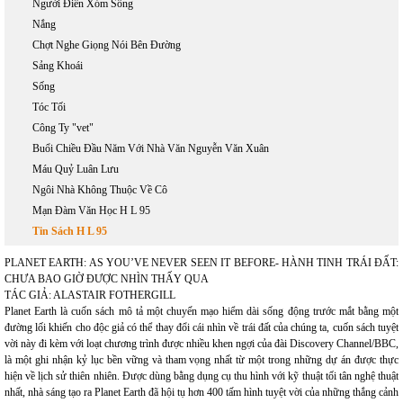
Người Điên Xóm Sông
Nắng
Chợt Nghe Giọng Nói Bên Đường
Sảng Khoái
Sống
Tóc Tối
Công Ty "vet"
Buổi Chiều Đầu Năm Với Nhà Văn Nguyễn Văn Xuân
Máu Quỷ Luân Lưu
Ngôi Nhà Không Thuộc Về Cô
Mạn Đàm Văn Học H L 95
Tin Sách H L 95
PLANET EARTH: AS YOU’VE NEVER SEEN IT BEFORE- HÀNH TINH TRÁI ĐẤT:
CHƯA BAO GIỜ ĐƯỢC NHÌN THẤY QUA
TÁC GIẢ: ALASTAIR FOTHERGILL
Planet Earth là cuốn sách mô tả một chuyến mạo hiểm dài sống động trước mắt bằng một
đường lối khiến cho độc giả có thể thay đổi cái nhìn về trái đất của chúng ta, cuốn sách tuyệt
vời này đi kèm với loạt chương trình được nhiều khen ngợi của đài Discovery Channel/BBC,
là một ghi nhận kỷ lục bền vững và tham vọng nhất từ một trong những dự án được thực
hiện về lịch sử thiên nhiên. Được dùng bằng dụng cụ thu hình với kỹ thuật tối tân nghệ thuật
nhất, nhà sáng tạo ra Planet Earth đã hội tụ hơn 400 tấm hình tuyệt vời của những thắng cảnh