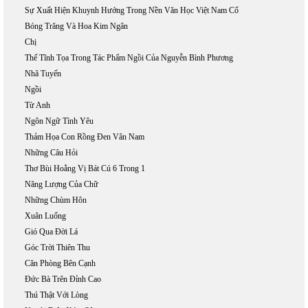
Sự Xuất Hiện Khuynh Hướng Trong Nền Văn Học Việt Nam Cổ
Bóng Trăng Và Hoa Kim Ngân
Chị
Thế Tĩnh Tọa Trong Tác Phẩm Ngồi Của Nguyễn Bình Phương
Nhã Tuyến
Ngồi
Từ Anh
Ngôn Ngữ Tình Yêu
Thảm Họa Con Rồng Đen Vân Nam
Những Câu Hỏi
Thơ Bùi Hoằng Vị Bát Cú 6 Trong 1
Năng Lượng Của Chữ
Những Chùm Hôn
Xuân Luống
Gió Qua Đời Lá
Góc Trời Thiên Thu
Căn Phòng Bên Cạnh
Đức Bà Trên Đỉnh Cao
Thú Thật Với Lòng