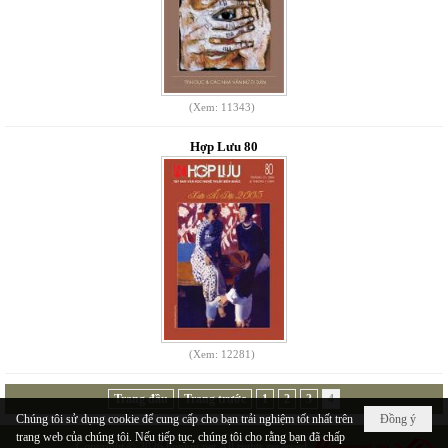
(Xem: 11343)
Hợp Lưu 80
(Xem: 12281)
Trang đầu
Trang trước
1
2
3
4
Chúng tôi sử dụng cookie để cung cấp cho bạn trải nghiệm tốt nhất trên
Đồng ý
trang web của chúng tôi. Nếu tiếp tục, chúng tôi cho rằng bạn đã chấp
Copyright © 2026
hopluu.net
All rights reserved