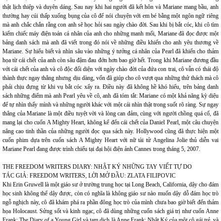
thật lịch thiệp và duyên dáng. Sau nay khi hai người đã kết hôn và Mariane mang bầu, anh
thường hay cúi thấp xuống bụng của cô để nói chuyện với em bé bằng một ngôn ngữ riêng
mà anh chắc chắn rằng con anh sẽ học hỏi sau ngày chào đời. Sau khi bị bắt cóc, khi cô tìm
kiếm chiếc máy điện toán cá nhân của anh cho những manh mối, Mariane đã đọc được một
bảng danh sách mà anh đã viết trong đó nói về những điều khiến cho anh yêu thương về
Mariane. Sự hiểu biết và nhìn sâu vào những ý tưởng cá nhân của Pearl đã khiến cho thảm
họa từ cái chết của anh còn sâu đậm đau đớn hơn bao giờ hết. Trong khi Mariane đương đầu
với cái chết của anh và cô độc đối diện với ngày chào đời của đứa con trai, cô vẫn có thái độ
thành thực ngay thẳng nhưng dịu dàng, vốn đã giúp cho cô vượt qua những thử thách mà cô
phải chịu đựng từ khi vụ bắt cóc xẩy ra. Điều này đã không hề khó hiểu, trên bảng danh
sách những điểm mà anh Pearl yêu về cô, anh đã tóm tắt: Mariane có một khả năng kỳ diệu
để tự nhìn thấy mình và những người khác với một cái nhìn thật trong suốt rõ ràng. Sự ngay
thẳng của Mariane là một điều tuyệt vời và lòng can đảm, cùng với người chồng quá cố, đã
mang lại cho cuốn A Mighty Heart, không kể đến cái chết của Daniel Pearl, một câu chuyện
nâng cao tinh thần của những người đọc qua sách này. Hollywood cũng đã thực hiện một
cuốn phim dựa trên cuốn sách A Mighty Heart với nữ tài tử Angelina Jolie thủ diễn vai
Mariane Pearl đang được trình chiếu tại đại hội điện ảnh Cannes trong tháng 5, 2007.
THE FREEDOM WRITERS DIARY: NHẬT KÝ NHỮNG TAY VIẾT TỰ DO
TÁC GIẢ: FREEDOM WRITERS, LỜI MỞ ĐẦU: ZLATA FILIPOVIC
Khi Erin Gruwell là một giáo sư ở trường trung học tại Long Beach, California, dậy cho đám
học sinh không thể dậy được, còn có nghĩa là không giáo sư nào muốn dậy dỗ đám học trò
ngỗ nghịch này, cô đã khám phá ra phần đông học trò của mình chưa bao giờ biết đến thảm
họa Holocaust. Sửng sốt và kinh ngạc, cô đã dùng những cuốn sách giá trị như cuốn Anne
Frank: The Diary of a Young Girl và tạm dịch là Anne Frank: Nhật Ký của một cô gái trẻ, và