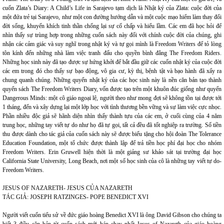
cuốn Zlata’s Diary: A Child’s Life in Sarajevo tạm dịch là Nhật ký của Zlata: cuộc đời của
một đứa trẻ tại Sarajevo, như một con đường hướng dẫn và một cuộc mạo hiểm làm thay đổi
đời sống, khuyến khích tinh thần chống lại sự cố chấp và hiểu lầm. Các em đã học hỏi để
nhìn thấy sự trùng hợp trong những cuốn sách này đối với chính cuộc đời của chúng, ghi
nhận các cảm giác và suy nghĩ trong nhật ký và tự gọi mình là Freedom Writers để tỏ lòng
tôn kính đến những nhà làm việc tranh đấu cho quyền bình đẳng The Freedom Riders.
Những học sinh này đã tạo được sự hứng khởi để bắt đầu giữ các cuốn nhật ký của cuộc đời
các em trong đó cho thấy sự bạo động, vô gia cư, kỳ thị, bệnh tật và bạo hành đã xẩy ra
chung quanh chúng. Những quyển nhật ký của các học sinh này là nền căn bản tạo thành
quyển sách The Freedom Writers Diary, vốn được tạo trên một khuôn đúc giống như quyển
Dangerous Minds: một cô giáo ngoại lệ, người theo như mong đợi sẽ không tồn tại được tới
1 tháng, đến và xây dựng lại một lớp học với tình thương bền vững và sự làm việc cực nhọc.
Phần nhiều độc giả sẽ hãnh diện nhìn thấy thành tựu của các em, ở cuối cùng của 4 năm
trung học, những tay viết tự do như họ đã tự gọi, tất cả đều đã tốt nghiệp ra trường. Số tiền
thu được dành cho tác giả của cuốn sách này sẽ được biếu tặng cho hội đoàn The Tolerance
Education Foundation, một tổ chức được thành lập để trả tiền học phí đại học cho nhóm
Freedom Writers. Erin Gruwell hiện thời là một giảng sư khảo sát tại trường đại học
California State University, Long Beach, nơi một số học sinh của cô là những tay viết tự do-
Freedom Writers.
JESUS OF NAZARETH- JESUS CỦA NAZARETH
TÁC GIẢ: JOSEPH RATZINGES- POPE BENEDICT XVI
Người viết cuốn tiểu sử về đức giáo hoàng Benedict XVI là ông David Gibson cho chúng ta