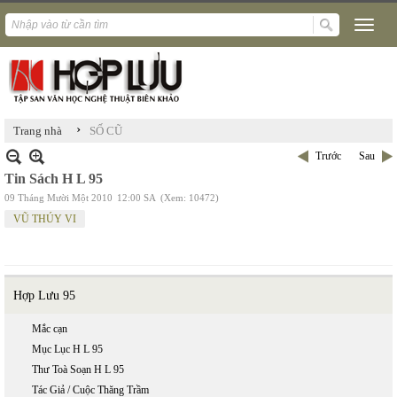
›
Trang nhà
SỐ CŨ
Trước
Sau
Tin Sách H L 95
09 Tháng Mười Một 2010
12:00 SA
(Xem: 10472)
VŨ THÚY VI
Hợp Lưu 95
Mắc cạn
Mục Lục H L 95
Thư Toà Soạn H L 95
Tác Giả / Cuộc Thăng Trầm