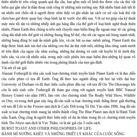
thiên nhiên từ trên vòng quanh quả địa cầu, bao gồm một số hình thu được của các thú vật
hiếm quí gần như là thần thoại sinh sống từ những môi trường này. Rất nhiều hình ảnh tiết lộ
tại nhiều nơi chốn rất ít người được nhìn thấy và ghi nhận lại cách cư xử của loài thú vật
chưa bao giờ được quay hay chụp hình lại từ trước cho đến nay. Với sự trợ giúp của kỹ thuật
máy móc tối tân và những nhiếp ảnh gia hàng đầu của thế giới về loại hình nghệ thuật thiên
nhiên, Planet Earth đưa chúng ta trên một chuyến mạo hiểm lộng lẫy ngoạn mục từ các giòng
sông dài nhất trên thế giới và những thung lũng bề thế, cho tới các ngọn núi hùng mạnh nhất,
những hang động bí mật ẩn mình giấu kín, và các bãi sa mạc mênh mông. Planet Earth thu
thập được hình ảnh nín thở của những con thú ăn thịt rình mồi, những khu rừng xanh mướt
từ trên đỉnh của ngọn cây nhìn xuống, những đại dương và sinh vật huyền bí từ dưới đáy
biển sâu, và còn rất nhiều nữa- trong một cuộc phiêu lưu mạo hiểm đưa những kỳ quan vô
danh của thế giới thiên nhiên vào trong phòng khách của mọi gia đình.
Vài nét về tác giả:
Alastair Fothergill là nhà sản xuất loạt chương trình truyền hình Planet Earth và là đạo diễn
của cuốn phim có tựa đề Earth. Ông đã theo học ngành động vật học tại viện đại học
University of Durham và đã thực hiện cuốn phim đầu tay với tựa đề On The Okavango khi
còn là một sinh viên. Fothergill đã tham gia cùng với ngành truyền hình BBC Natural
History United vào năm 1993, làm việc cho chương trình The Really Wild Show, Wildlife
on One, và trong thời gian này ông đã sản xuất ra loạt chương trình thắng được giải thưởng
với tựa đề Life in the Freezer tạm dịch là Cuộc Đời trong Tủ Đá. Vào năm 1998, ông đã sản
xuất ra loạt chương trình mang lại nhiều thành công The Blue Planet tạm dịch là Hành Tinh
mầu Xanh. Ông cũng là người thực hiện một số dự án khác trong đó có chương trình truyền
hình The Abyss tạm dịch là Vực Thẩm, và là tác giả của 3 cuốn sách.
BURNT TOAST: AND OTHER PHILOSOPHIES OF LIFE-
BÁNH MÌ NƯỚNG KHÉT: VÀ NHỮNG TRIẾT LÝ KHÁC CỦA CUỘC SỐNG