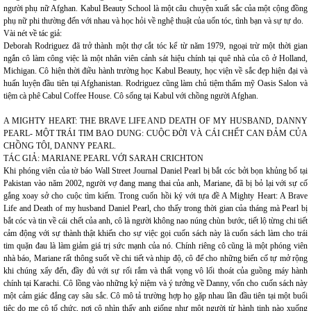
người phụ nữ Afghan. Kabul Beauty School là một câu chuyện xuất sắc của một cộng đồng
phụ nữ phi thường đến với nhau và học hỏi về nghệ thuật của uốn tóc, tình bạn và sự tự do.
Vài nét về tác giả:
Deborah Rodriguez đã trở thành một thợ cắt tóc kể từ năm 1979, ngoại trừ một thời gian
ngắn cô làm công việc là một nhân viên cảnh sát hiệu chính tại quê nhà của cô ở Holland,
Michigan. Cô hiện thời điều hành trường học Kabul Beauty, học viện về sắc đẹp hiện đại và
huấn luyện đầu tiên tại Afghanistan. Rodriguez cũng làm chủ tiệm thẩm mỹ Oasis Salon và
tiệm cà phê Cabul Coffee House. Cô sống tại Kabul với chồng người Afghan.
A MIGHTY HEART: THE BRAVE LIFE AND DEATH OF MY HUSBAND, DANNY
PEARL- MỘT TRÁI TIM BAO DUNG: CUỘC ĐỜI VÀ CÁI CHẾT CAN ĐẢM CỦA
CHỒNG TÔI, DANNY PEARL.
TÁC GIẢ: MARIANE PEARL VỚI SARAH CRICHTON
Khi phóng viên của tờ báo Wall Street Journal Daniel Pearl bị bắt cóc bởi bọn khủng bố tại
Pakistan vào năm 2002, người vợ đang mang thai của anh, Mariane, đã bị bỏ lại với sự cố
gắng xoay sở cho cuộc tìm kiếm. Trong cuốn hồi ký với tựa đề A Mighty Heart: A Brave
Life and Death of my husband Daniel Pearl, cho thấy trong thời gian của tháng mà Pearl bị
bắt cóc và tin về cái chết của anh, cô là người không nao núng chùn bước, tiết lộ từng chi tiết
cảm động với sự thành thật khiến cho sự việc gọi cuốn sách này là cuốn sách làm cho trái
tim quặn đau là làm giảm giá trị sức mạnh của nó. Chính riêng cô cũng là một phóng viên
nhà báo, Mariane rất thông suốt về chi tiết và nhịp độ, cô để cho những biến cố tự mở rộng
khi chúng xẩy đến, đầy đủ với sự rối rắm và thất vọng vô lối thoát của guồng máy hành
chính tại Karachi. Cô lồng vào những kỷ niệm và ý tưởng về Danny, vốn cho cuốn sách này
một cảm giác đắng cay sâu sắc. Cô mô tả trường hợp họ gặp nhau lần đầu tiên tại một buổi
tiệc do mẹ cô tổ chức, nơi cô nhìn thấy anh giống như một người từ hành tinh nào xuống