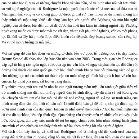
của họ như bác sĩ, y tá và những chuyên khoa về tâm thần, có vẻ hình như nổi bật hơn nhiều
so với nghề nghiệp của cô. Rodriguez là một người thợ cắt tóc và là mẹ của hai đứa con từ
Michigan, thất vọng vì cô không giúp đỡ được gì thật sự. Tuy nhiên cô đã nhanh chóng tìm
thấy mình có một năng khiếu dễ dàng làm bạn với người dân Afghans, và một khi nghề
nghiệp của cô được biết đến thì cô đã được tha thiết tìm kiếm từ những người Tây Phương
tuyệt vọng muốn có được một mái tóc cắt đẹp, và từ giới phụ nữ Afghans, vốn có một phong
tục lâu đời và đầy hãnh diện được điều khiển cửa tiệm sắc đẹp beauty salons- của riêng họ.
Và vì thế một ý tưởng đã nẩy nở...
Với sự giúp đỡ của hội đoàn và những tổ chức bảo trợ quốc tế, trường học sắc đẹp Kabul
Beauty School đã chào đón lớp học đầu tiên vào năm 2003. Trong thời gian này Rodriguez
vấp ngã từ hàng rào ngôn ngữ, vượt quá tập tục văn hóa, và ngay cả phải liên tục đối đầu với
những thử thách của một quốc gia thời hậu chiến tranh khi cô học hỏi phương cách để giúp
cho những học trò của mình trở thành cột trụ nuôi nấng gia đình bằng cách học về căn bản
của các kỹ thuật pha mầu, cắt tóc và trang điểm.
Tuy nhiên trong một nơi trú ẩn nhỏ bé của ngôi trường thẩm mỹ , lằn ranh giới giữa thầy và
trò nhanh chóng mờ dần khi những người đàn bà sinh động này đã chia sẻ với Rodriguez
câu chuyện và trái tim của họ: một cô dâu về nhà chồng, người đã giả tạo sự trinh trắng của
mình trong đêm tân hôn, một cô dâu mới 12 tuổi đã bị bán gả để trả nợ cho gia đình, người
vợ từ một thành viên của dân quân Taliban đã nhất quyết theo đuổi sự học tập huấn nghệ của
cô cho dù bị chồng liên tiếp đánh đập. Qua những câu chuyện trên và nhiều câu chuyện khác
nữa, Rodriguez tìm thấy sức mạnh để rời bỏ ngay chính cuộc hôn nhân không hạnh phúc
của mình và cho phép cô tìm thấy tình yêu trở lại, theo đường lối của người Afghan.
Với cách trình bày ấm áp và khôi hài, Rodriguez mô tả những chi tiết xanh tươi của một
vùng đất dường như bị hoang vắng bỏ rơi, và tiết lộ sự lộng lẫy sau tấm khăn che mặt của