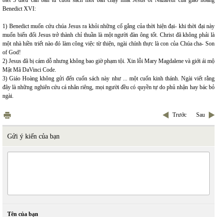
biết 3 điều căn bản từ cuốn sách mới bán chạy nhất Jesus of Nazareth của giáo hoàng
Benedict XVI:
1) Benedict muốn cứu chúa Jesus ra khỏi những cố gắng của thời hiện đại- khi thời đại này
muốn biến đổi Jesus trở thành chỉ thuần là một người đàn ông tốt. Christ đã không phải là
một nhà hiền triết nào đó làm công việc từ thiện, ngài chính thực là con của Chúa cha- Son
of God!
2) Jesus đã bị cám dỗ nhưng không bao giờ phạm tội. Xin lỗi Mary Magdalene và giới ái mộ
Mật Mã DaVinci Code.
3) Giáo Hoàng không gửi đến cuốn sách này như ... một cuốn kinh thánh. Ngài viết rằng
đây là những nghiên cứu cá nhân riêng, mọi người đều có quyền tự do phủ nhận hay bác bỏ
ngài.
Trước
Sau
Gửi ý kiến của bạn
Tên của bạn