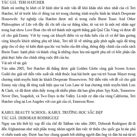
TÁC GIẢ: TERI HATCHER
Bánh mì nướng bị khét có lẽ hình như là một vấn đề khó khăn nhỏ nhoi nhất của cô Teri
Hatcher, kể từ trước khi cô đóng vai trò trong chương trình truyền hình ăn khách Desperate
Housewife. Sự nghiệp của Hatcher được mô tả trong cuốn Burnt Toast: And Other
Philosophies of Life với đầy đủ chi tiết của sự thăng trầm, từ vai trò là một mỹ nhân ngư
trong loạt show Love Boat cho tới trở thành một người thắng giải Quả Cầu Vàng và được đề
cử cho giải Emmy. Với hy vọng các khuyết điểm và sự thấu hiểu của cô có thể làm gương
cùng khuyến khích những phụ nữ khác, Teri tiết lộ về những giây phút ngắn ngủi đã từng
giúp cho cô duy trì kiên định qua lúc vui buồn của đời sống, thông điệp chính của cuốn sách
Burnt Toast: hạnh phúc và thành công là những chọn lựa mà người phụ nữ có bổn phận cần
phải thực hiện cho chính riêng cuộc đời của họ.
Vài nét về tác giả:
Vào năm 2005, Teri Hatcher đã thắng được giải Golden Globe cùng giải Screen Actors
Guild cho giải nữ diễn viên xuất sắc nhất thuộc loại hài hước qua vai trò Susan Mayer trong
chương trình truyền hình ăn khách Desperate Housewives. Nữ diễn viên với đề cử cho giải
Emmy này cũng đã từng xuất hiện qua vai Lois Lane từ loạt chương trình truyền hình Lois
& Clark, và đã được nhìn thấy trong rất nhiều phim dài bao gồm phim Spy Kids, Tomorrow
Never Dies, Soapdish, và Two Days in the Valley. Là một cư dân của vùng California, Teri
Hatcher sống tại Los Angeles với con gái của cô, Emerson Rose.
KABUL BEAUTY SCHOOL- KABUL TRƯỜNG HỌC SẮC ĐẸP
TÁC GIẢ: DEBORAH RODRIGUEZ
Ngay sau khi thời kỳ sụp đổ của chế độ Taliban vào năm 2001, Deborah Rodriguez đã đi
đến Afghanistan như một phần trong nhóm người làm việc từ thiện cho quốc gia bị tàn phá
vì chiến tranh này. Được bao bọc chung quanh bởi những người đàn ông và đàn bà mà tài trí