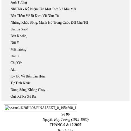
Anh Tưởng
Nhà Tôi - Kỷ Niệm Của Một Thời Và Mãi Mãi
Bàn Thêm Về Bi Kịch Vũ Như Tô
Những Khúc Sông, Mảnh Hồ Trong Cuộc Đời Cha Tôi
Ủa, Lạ Nào!
Băn Khoăn,
Nội Y
Mắt Tượng
Dạ Ca
Chị Yến
Ai…
Ký Ức Về Bốn Lần Hôn
Tự Tình Khúc
Dòng Sông Không Chảy...
Qué Xê Ra Xê Ra
Số 96
Nguyễn Huy Tưởng (1912-1960)
THÁNG 9 & 10 2007
Tranh bìa: