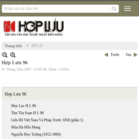
›
Trang nhà
SỐ CŨ
Trước
Sau
Hợp Lưu 96
01 Tháng Chín 2007
12:00 SA
(Xem: 11520)
Hợp Lưu 96
Mục Lục H L 96
Thư Tòa Soạn H L 96
Liên Hệ Việt Nam Và Pháp Trước 1858 (phần 1)
Mùa Hạ Hỗn Mang
Nguyễn Huy Tưởng (1912-1960)