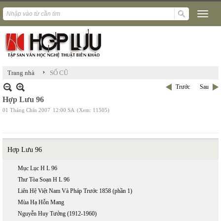
›
Trang nhà
SỐ CŨ
Trước
Sau
Hợp Lưu 96
01 Tháng Chín 2007
12:00 SA
(Xem: 11505)
Hợp Lưu 96
Mục Lục H L 96
Thư Tòa Soạn H L 96
Liên Hệ Việt Nam Và Pháp Trước 1858 (phần 1)
Mùa Hạ Hỗn Mang
Nguyễn Huy Tưởng (1912-1960)