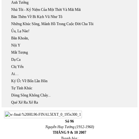
Anh Tưởng
Nhà Tôi - Kỷ Niệm Của Một Thời Và Mãi Mãi
Bàn Thêm Về Bi Kịch Vũ Như Tô
Những Khúc Sông, Mảnh Hồ Trong Cuộc Đời Cha Tôi
Ủa, Lạ Nào!
Băn Khoăn,
Nội Y
Mắt Tượng
Dạ Ca
Chị Yến
Ai…
Ký Ức Về Bốn Lần Hôn
Tự Tình Khúc
Dòng Sông Không Chảy...
Qué Xê Ra Xê Ra
Số 96
Nguyễn Huy Tưởng (1912-1960)
THÁNG 9 & 10 2007
Tranh bìa: