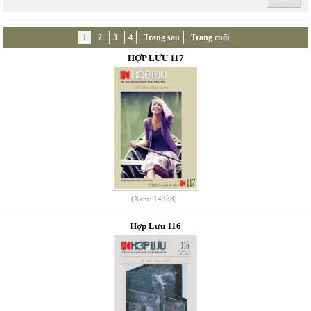
1
2
3
4
Trang sau
Trang cuối
HỢP LƯU 117
(Xem: 14388)
Hợp Lưu 116