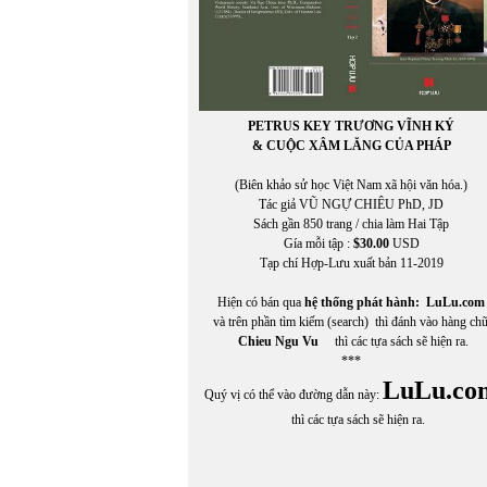
PETRUS KEY TRƯƠNG VĨNH KÝ
& CUỘC XÂM LĂNG CỦA PHÁP
(Biên khảo sử học Việt Nam xã hội văn hóa.)
Tác giả VŨ NGỰ CHIÊU PhD, JD
Sách gần 850 trang / chia làm Hai Tập
Gía mỗi tập :
$30.00
USD
Tạp chí Hợp-Lưu xuất bản 11-2019
Hiện có bán qua
hệ thống phát hành:
LuLu.com
và trên phần tìm kiếm (search) thì đánh vào hàng ch
Chieu Ngu Vu
thì các tựa sách sẽ hiện ra.
***
LuLu.co
Quý vị có thể vào đường dẫn này:
thì các tựa sách sẽ hiện ra.