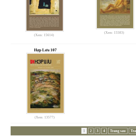
(Xem: 15583)
(Xem: 15614)
Hợp Lưu 107
(Xem: 13577)
1
2
3
4
Trang sau
Tra