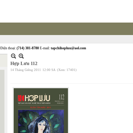
Điện thoại:
(714) 381-8780
E-mail:
tapchihopluu@aol.com
Hợp Lưu 112
14 Tháng Giêng 2011
12:00 SA
(Xem: 17401)