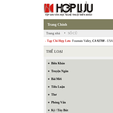
Trang Chính
›
Trang nhà
SỐ CŨ
- Tạp Chí Hợp Lưu
Fountain Valley,
CA 92708
- USA
THỂ LOẠI
Biên Khảo
Truyện Ngắn
Bài Mới
Tiểu Luận
Thơ
Phỏng Vấn
Ký / Tùy Bút