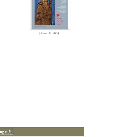
(Xem: 16565)
ng cuối