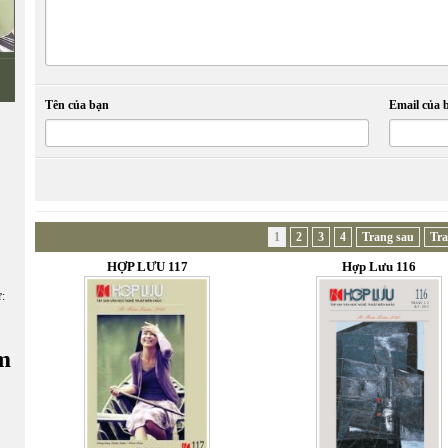
Tên của bạn
Email của 
1
2
3
4
Trang sau
Tra
HỢP LƯU 117
Hợp Lưu 116
ữ:
m