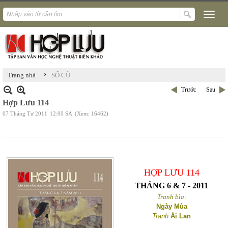
›
Trang nhà
SỐ CŨ
Trước
Sau
Hợp Lưu 114
07 Tháng Tư 2011
12:00 SA
(Xem: 16462)
HỢP LƯU 114
THÁNG 6 & 7 - 2011
Tranh bìa
:
Ngày Mùa
Tranh
Ái Lan