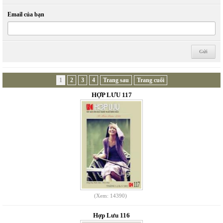
Email của bạn
1
2
3
4
Trang sau
Trang cuối
HỢP LƯU 117
(Xem: 14390)
Hợp Lưu 116