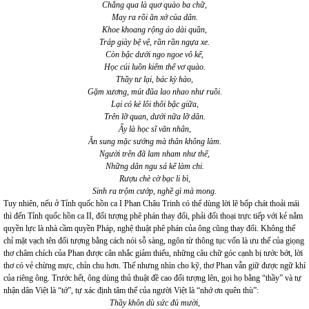
Chẳng qua là quơ quào ba chữ,
May ra rồi ăn xớ của dân.
Khoe khoang rộng áo dài quần,
Tráp giày bệ vệ, rần rần ngựa xe.
Còn bậc dưới ngo ngoe vô kể,
Học cúi luồn kiếm thế vơ quào.
Thầy tư lại, bác kỳ hào,
Gặm xương, mút đũa lao nhao như ruồi.
Lại có kẻ lôi thôi bậc giữa,
Trên lỡ quan, dưới nữa lỡ dân.
Ấy là học sĩ văn nhân,
Ăn sung mặc sướng mà thân không làm.
Người trên đã lam nham như thế,
Những dân ngu sá kể làm chi.
Rượu chè cờ bạc li bì,
Sinh ra trộm cướp, nghề gì mà mong.
Tuy nhiên, nếu ở Tỉnh quốc hồn ca I Phan Châu Trinh có thể dùng lời lẽ bốp chát thoải mái
thì đến Tỉnh quốc hồn ca II, đối tượng phê phán thay đổi, phải đối thoại trực tiếp với kẻ nắm
quyền lực là nhà cầm quyền Pháp, nghệ thuật phê phán của ông cũng thay đổi. Không thể
chỉ mặt vạch tên đối tượng bằng cách nói sỗ sàng, ngôn từ thông tục vốn là ưu thế của giọng
thơ châm chích của Phan được cân nhắc giảm thiểu, những câu chữ góc cạnh bị tước bớt, lời
thơ có vẻ chừng mực, chỉn chu hơn. Thế nhưng nhìn cho kỹ, thơ Phan vẫn giữ được ngữ khí
của riêng ông. Trước hết, ông dùng thủ thuật đề cao đối tượng lên, gọi họ bằng “thầy” và tự
nhận dân Việt là “tớ”, tự xác định tâm thế của người Việt là “nhớ ơn quên thù”:
Thầy khôn dù sức đủ mười,