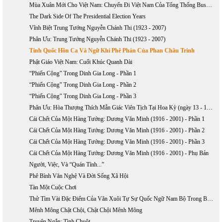
Mùa Xuân Mới Cho Việt Nam: Chuyến Đi Việt Nam Của Tổng Thống Bush, 17 - 20/11/2006
The Dark Side Of The Presidential Election Years
Vĩnh Biệt Trung Tướng Nguyễn Chánh Thi (1923 - 2007)
Phân Ưu: Trung Tướng Nguyễn Chánh Thi (1923 - 2007)
Tỉnh Quốc Hồn Ca Và Ngữ Khí Phê Phán Của Phan Châu Trinh
Phật Giáo Việt Nam: Cuối Khúc Quanh Dài
“Phiến Cộng” Trong Dinh Gia Long - Phần 1
“Phiến Cộng” Trong Dinh Gia Long - Phần 2
“Phiến Cộng” Trong Dinh Gia Long - Phần 3
Phân Ưu: Hòa Thượng Thích Mẫn Giác Viên Tịch Tại Hoa Kỳ (ngày 13 - 10 - 2006)
Cái Chết Của Một Hàng Tướng: Dương Văn Minh (1916 - 2001) - Phần 1
Cái Chết Của Một Hàng Tướng: Dương Văn Minh (1916 - 2001) - Phần 2
Cái Chết Của Một Hàng Tướng: Dương Văn Minh (1916 - 2001) - Phần 3
Cái Chết Của Một Hàng Tướng: Dương Văn Minh (1916 - 2001) - Phụ Bản
Người, Việc, Và “Quán Tính...”
Phê Bình Văn Nghệ Và Đời Sống Xã Hội
Tàn Một Cuộc Chơi
Thử Tìm Vài Đặc Điểm Của Văn Xuôi Tự Sự Quốc Ngữ Nam Bộ Trong Bước Khởi Đầu
Mênh Mông Chật Chội, Chật Chội Mênh Mông
Truyện Ngắn: Tình Chuột