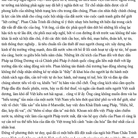
tư tưởng mà không phải ngày nay đã hết ý nghĩa thời sự. Từ chỗ nhận diện được cội rễ
phong kiến của những bệnh trạng lưu cữu trong dân chúng, Phan còn nhìn thấy chính chúng
là lực cản lớn nhất cho công cuộc hội nhập của đất nước vào cuộc cạnh tranh giữa thế giới
“liệt cường”. Phan Châu Trinh đã chứng tỏ ý thức nhạy bén hướng tới hiện đại trong cách
đặt vấn đề dân tộc của ông. Với ông, cả dân tộc phải quyết tâm dứt bỏ những lối sống lạc
hậu tích tụ từ lâu đời, chi phối mọi nếp nghĩ, bởi vì con đường đi tới trước sau không thể nào
khác là một xã hội dân chủ, ở đó các đức tính cầu học, tiến thủ, mạo hiểm, đoàn kết, tự tin,
tinh thông thực nghiệp... là tiêu chuẩn tối cần thiết để mọi người chung sức xây dựng nền
kinh tế thị trường vững mạnh, đưa đất nước sớm rời bỏ lề lối sinh hoạt tự cấp tự túc, bế quan
tỏa cảng, bước ra giữa bốn biển năm châu. Những lời chỉ trích của Phan đối với thực dân
Pháp tại Đông Dương và cả Chính phủ Pháp ở chính quốc cũng gắn liền mật thiết với lập
trường dân tộc năng động nói trên. Phan không tán thành chủ trương bạo động nhưng ông
không thể chấp nhận những kẻ tự nhận là “thầy” đi khai hóa cho người lại thi hành một
chính sách ngu dân, cản trở việc tự do học hành, mở mang trí tuệ, bóc lột và đàn áp dân
chúng nhược tiểu vô tội vạ, khiến “trò” bị hãm vào chỗ chết. Ông công kích nhà cầm quyền
Pháp đầu độc thuốc phiện, rượu, bày ra đủ thứ thuế, và ngăn cản thanh niên người Việt xuất
dương, làm khó dễ Việt kiều nơi hải ngoại... cũng vì lẽ ấy. Ông càng không muốn đem vài ba
“biểu tượng” tủn mủn của một nước Việt Nam yếu hèn thời quá khứ phô ra với thế giới, như
việc tổ chức “đấu xảo” tốn kém ở Marseille, hay việc đưa Khải Định sang Pháp, “Hiệu, hề,
đào, kép đủ vai”, chỉ “thêm sỉ nhục dân ta” mà thôi. Khoan nói đến việc Pháp xâm chiếm
nước ta, những việc làm của người Pháp trước mắt, đặt vào hệ quy chiếu của Phan rõ ràng là
sự cản trở xu thế tiến hóa của dân tộc Việt trong bối cảnh “toàn cầu hóa” lần thứ nhất của cả
nhân loại.
Đứng về phương thức tư duy, quả đã có một biến đổi đột xuất của ngòi bút Phan Châu Trinh