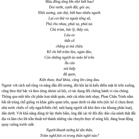
Máu đồng tông lớn nhỏ biết bao!
Doi vườn, cạnh đất, góc ao,
Nhồi xương, xáo thịt, biết bao nhiêu người.
Lại coi thử ra ngoài tổng xã,
Phá cho nhau, phải vạ, phải tai.
Chú trùm, bác lý, thầy cai,
Lừa eo
thắt cổ
chẳng ai mà chừa.
Kể chi hết trăm lừa, ngàn đảo,
Còn những người áo mão bề trên.
Ăn càn
nói hiếp
đã quen,
Kiện thưa, thuế khóa, càng lèn càng đau.
Ngược với cách mở rộng và nâng dần đối tượng, đôi khi lại là kiểu điểm mặt từ trên xuống,
cũng theo thứ bậc và theo từng nhóm xã hội, có tác dụng đối chứng hành vi của chúng.
Thông qua một tiêu chí phân loại nhất quán, một cái nhìn tinh nhạy, Phan Châu Trinh nắm
bắt rất trúng chỗ giống và khác giữa quan trên, quan dưới và dân trên (tức kẻ sĩ chưa được
nhà nước chiếu cố xếp ngạch/biên chế, một hạng người rất khó đưa vào khung phân loại),
dân dưới. Với khả năng dùng từ láy thiên bẩm, ông đặt các từ đôi độc đáo của mình thật đắc
địa và làm cho lời trần thuật trở thành những câu chuyện thực tế nóng hổi, đang hoạt động
quay cuồng trước mắt:
Người khanh tướng kẻ tấn thân,
Trăm nghề,hỏi có trong thân nghề nào?