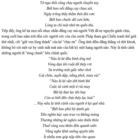
Tớ ngu thôi cũng chịu người chuyền tay.
Biết bao nỗi đắng cay chua xót,
Ngày trông thầy thấm thót đòi cơn.
Biết bao chuốc dữ cưu hờn,
Lòng ta chỉ một nhớ ơn quên thù.
Tiếp đấy, ông kể lại mọi nỗi nhục nhằn đắng cay mà người Việt đã tự nguyện gánh chịu,
trong suốt bao năm trời dồn sức người sức của cho nước Pháp tham gia Chiến tranh thế giới
thứ nhất, cốt “giữ vẹn lòng thành” của kẻ “chịu ơn”. Ông tính đếm đằng thằng và dứt khoát,
không bỏ sót một sự hy sinh mất mát nào của bất kỳ một hạng người nào. Này là tình cảnh
những người đi “tòng chinh” bên chính quốc:
“Nào là kẻ đầu binh ứng mộ
Vòng đạn tên ruột đổ thây rơi
Sa trường một giấc như chơi
Giá chôn, tuyết dập, nắng phơi, mưa vùi”
“Nào là kẻ vận dời binh khí
Cuộc tử sinh một tí rủi may
Bất kỳ đạn lạc tên bay
Còn ai biết đến chút thây lạc loài”
... Này nữa là tình cảnh của người ở lại quê nhà:
“Biết bao phú hộ danh gia
Tiền nghìn bạc vạn trao ra không màng
Thương những kẻ nghèo nàn thiếu thốn
Thuế cùng sưu khốn đốn quanh niên
Vẳng nghe lệnh xuống quyên tiền
Ít nhiều tom góp nộp tiền cho quan