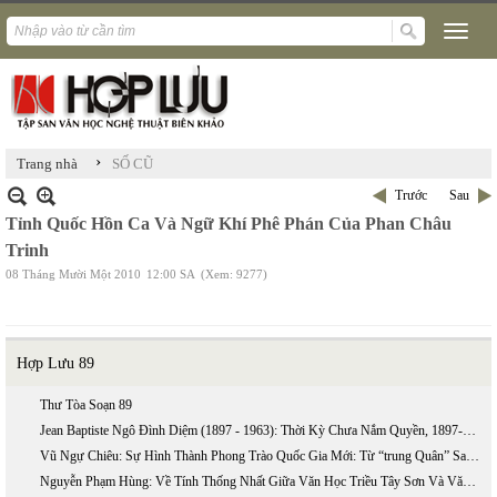
›
Trang nhà
SỐ CŨ
Trước
Sau
Tỉnh Quốc Hồn Ca Và Ngữ Khí Phê Phán Của Phan Châu
Trinh
08 Tháng Mười Một 2010
12:00 SA
(Xem: 9277)
Hợp Lưu 89
Thư Tòa Soạn 89
Jean Baptiste Ngô Đình Diệm (1897 - 1963): Thời Kỳ Chưa Nắm Quyền, 1897-1954 (phần 2)
Vũ Ngự Chiêu: Sự Hình Thành Phong Trào Quốc Gia Mới: Từ “trung Quân” Sang “ái Quốc”
Nguyễn Phạm Hùng: Về Tính Thống Nhất Giữa Văn Học Triều Tây Sơn Và Văn Học Triều Nguyễn