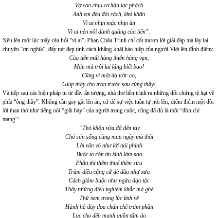
Vợ con chịu cơ hàn lạc phách
Anh em đều đói rách, khó khăn
Vì ai nhịn mặc nhịn ăn
Vì ai nên nỗi đành quăng của tiền”.
Nêu lên một lúc mấy câu hỏi “vì ai”, Phan Châu Trinh chỉ cốt mượn lời giải đáp mà láy lại
chuyện “ơn nghĩa”, đẩy nét đẹp tính cách khẳng khái hào hiệp của người Việt lên đỉnh điểm:
Của tiền mất hàng thiên hàng vạn,
Máu mủ trôi lai láng biết bao!
Cũng vì một dạ ước ao,
Giúp thầy cho trọn trước sau cùng thầy!
Và tiếp sau các biện pháp tu từ đầy ấn tượng, nhà thơ liền trình ra những đối chứng tệ hại về
phía “ông thầy”. Không cần gay gắt lên án, cứ để sự việc tuần tự nói lên, điểm thêm một đôi
lời than thở như tiếng nói “giãi bày” của người trong cuộc, cũng đã đủ là một “đòn chí
mạng”:
“Thỏ khôn vừa đã đến tay
Chó săn sống cũng mua ngày mà thôi
Lời văn vó như lời nói phỉnh
Buộc ta còn tín kính làm sao
Phần thì thêm thuế thêm sưu
Trăm điều cũng cứ đè đầu như xưa
Cách giàm buộc như ngừa đạo tặc
Thấy những điều nghiêm khắc mà ghê
Thử xem trong lúc lính về
Hành hà đày đọa chán chê trăm phần
Lục cho đến manh quần tấm áo