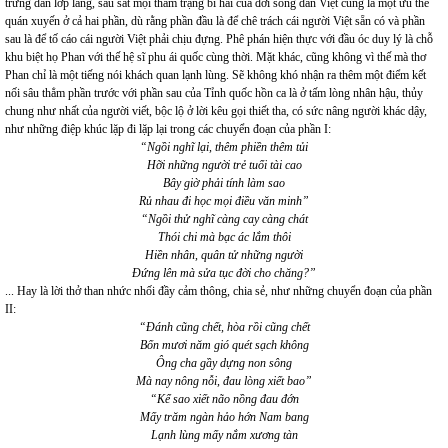
trưng dẫn lớp lang, sâu sát mọi thảm trạng bi hài của đời sống dân Việt cũng là một ưu thế
quán xuyến ở cả hai phần, dù rằng phần đầu là để chê trách cái người Việt sẵn có và phần
sau là để tố cáo cái người Việt phải chịu đựng. Phê phán hiện thực với đầu óc duy lý là chỗ
khu biệt họ Phan với thế hệ sĩ phu ái quốc cùng thời. Mặt khác, cũng không vì thế mà thơ
Phan chỉ là một tiếng nói khách quan lạnh lùng. Sẽ không khó nhận ra thêm một điểm kết
nối sâu thẳm phần trước với phần sau của Tỉnh quốc hồn ca là ở tấm lòng nhân hậu, thủy
chung như nhất của người viết, bộc lộ ở lời kêu gọi thiết tha, có sức nâng người khác dậy,
như những điệp khúc lặp đi lặp lại trong các chuyển đoạn của phần I:
“Ngồi nghĩ lại, thêm phiền thêm tủi
Hỡi những người trẻ tuổi tài cao
Bây giờ phải tính làm sao
Rủ nhau đi học mọi điều văn minh”
“Ngồi thử nghĩ càng cay càng chát
Thói chi mà bạc ác lắm thôi
Hiền nhân, quân tử những người
Đứng lên mà sửa tục đời cho chăng?”
... Hay là lời thở than nhức nhối đầy cảm thông, chia sẻ, như những chuyển đoạn của phần
II:
“Đánh cũng chết, hòa rồi cũng chết
Bốn mươi năm gió quét sạch không
Ông cha gầy dựng non sông
Mà nay nông nỗi, đau lòng xiết bao”
“Kể sao xiết não nồng đau đớn
Mấy trăm ngàn hảo hớn Nam bang
Lạnh lùng mấy nắm xương tàn