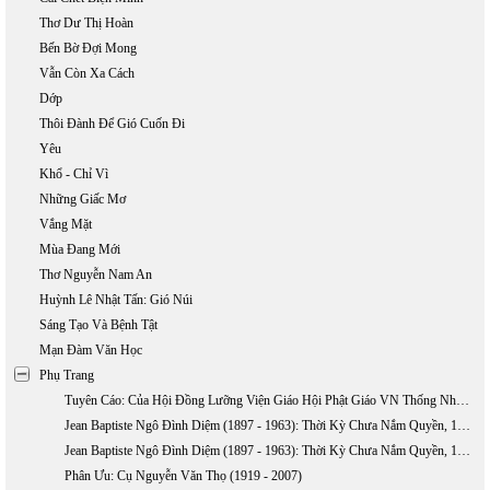
Thơ Dư Thị Hoàn
Bến Bờ Đợi Mong
Vẫn Còn Xa Cách
Dớp
Thôi Đành Để Gió Cuốn Đi
Yêu
Khổ - Chỉ Vì
Những Giấc Mơ
Vắng Mặt
Mùa Đang Mới
Thơ Nguyễn Nam An
Huỳnh Lê Nhật Tấn: Gió Núi
Sáng Tạo Và Bệnh Tật
Mạn Đàm Văn Học
Phụ Trang
Tuyên Cáo: Của Hội Đồng Lưỡng Viện Giáo Hội Phật Giáo VN Thống Nhất Về Việc TQ Xâm Lấn Hai Quần Đảo Hoàng Sa Và Trường Sa
Jean Baptiste Ngô Đình Diệm (1897 - 1963): Thời Kỳ Chưa Nắm Quyền, 1897-1954 (phần 1)
Jean Baptiste Ngô Đình Diệm (1897 - 1963): Thời Kỳ Chưa Nắm Quyền, 1897-1954 (Phần 2)
Phân Ưu: Cụ Nguyễn Văn Thọ (1919 - 2007)