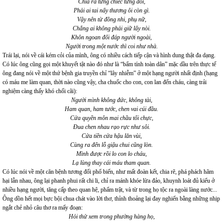
Chia ra từng chiếc từng đôi,
Phải ai tai nấy thương ôi còn gì.
Vậy nên từ đồng nhi, phụ nữ,
Chẳng ai không phải giữ lấy nòi.
Khôn ngoan đối đáp người ngoài,
Người trong một nước thì coi như nhà.
Trái lại, nói về cái kém cỏi của mình, ông có nhiều cách tiếp cận và hình dung thật đa dạng.
Có lúc ông cũng gọi một khuyết tật nào đó như là “bẩm tính toàn dân” mặc dầu trên thực tế
ông đang nói về một thứ bệnh gia truyền chỉ “lây nhiễm” ở một hạng người nhất định (hạng
có máu me làm quan, thời nào cũng vậy, cha chuốc cho con, con lan đến cháu, càng trải
nghiệm càng thấy khó chối cãi):
Người mình không đức, không tài,
Ham quan, ham tước, chen vai cúi đầu.
Cửa quyền môn mai chầu tối chực,
Đua chen nhau rạo rực như sôi.
Cửa tiền cửa hậu lăn vùi,
Cùng ra đến lỗ giậu chui cũng lòn.
Mình được rồi lo con lo cháu,
Lạ lùng thay cái máu tham quan.
Có lúc nói về một căn bệnh tương đối phổ biến, như mất đoàn kết, chia rẽ, phá phách hãm
hại lẫn nhau, ông lại phanh phui rất chi li, chỉ ra mánh khóe lừa đảo, khuynh loát đủ kiểu ở
nhiều hạng người, tăng cấp theo quan hệ, phẩm trật, và từ trong họ tộc ra ngoài làng nước...
Ông dồn hết mọi bực bội chua chát vào lời thơ, thỉnh thoảng lại đay nghiến bằng những nhịp
ngắt chẻ nhỏ câu thơ ra mấy đoạn:
Hỏi thử xem trong phường hàng họ,