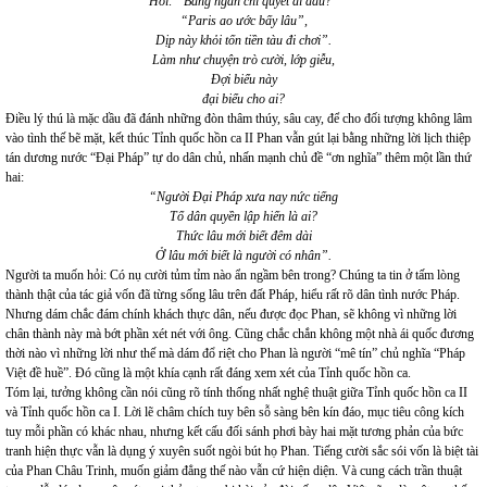
Hỏi: “Băng ngàn chí quyết đi đâu?”
“Paris ao ước bấy lâu”,
Dịp này khỏi tốn tiền tàu đi chơi”.
Làm như chuyện trò cười, lớp giễu,
Đợi biểu này
đại biểu cho ai?
Điều lý thú là mặc dầu đã đánh những đòn thâm thúy, sâu cay, để cho đối tượng không lâm
vào tình thế bẽ mặt, kết thúc Tỉnh quốc hồn ca II Phan vẫn gút lại bằng những lời lịch thiệp
tán dương nước “Đại Pháp” tự do dân chủ, nhấn mạnh chủ đề “ơn nghĩa” thêm một lần thứ
hai:
“Người Đại Pháp xưa nay nức tiếng
Tổ dân quyền lập hiến là ai?
Thức lâu mới biết đêm dài
Ở lâu mới biết là người có nhân”.
Người ta muốn hỏi: Có nụ cười tủm tỉm nào ẩn ngầm bên trong? Chúng ta tin ở tấm lòng
thành thật của tác giả vốn đã từng sống lâu trên đất Pháp, hiểu rất rõ dân tình nước Pháp.
Nhưng dám chắc đám chính khách thực dân, nếu được đọc Phan, sẽ không vì những lời
chân thành này mà bớt phần xét nét với ông. Cũng chắc chắn không một nhà ái quốc đương
thời nào vì những lời như thế mà dám đổ riệt cho Phan là người “mê tín” chủ nghĩa “Pháp
Việt đề huề”. Đó cũng là một khía cạnh rất đáng xem xét của Tỉnh quốc hồn ca.
Tóm lại, tưởng không cần nói cũng rõ tính thống nhất nghệ thuật giữa Tỉnh quốc hồn ca II
và Tỉnh quốc hồn ca I. Lời lẽ châm chích tuy bên sỗ sàng bên kín đáo, mục tiêu công kích
tuy mỗi phần có khác nhau, nhưng kết cấu đối sánh phơi bày hai mặt tương phản của bức
tranh hiện thực vẫn là dụng ý xuyên suốt ngòi bút họ Phan. Tiếng cười sắc sói vốn là biệt tài
của Phan Châu Trinh, muốn giảm đẳng thế nào vẫn cứ hiện diện. Và cung cách trần thuật