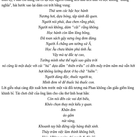
nghĩa”, hài hước sao lại dám coi trời bằng vung:
Thử xem các bậc học hành
Nương hơi, dựa bóng, tập tành đã quen.
Người nói phải, đua chen rằng phải,
Người nói không, dám “cãi” rằng không.
Học hành còn lắm lông bông,
Đã toan xách gậy xưng ông đem đàng.
Người Á chẳng am tường sử Á,
Học Âu chưa khám phá tình Âu.
Vậy mà tự đắc tự cao,
Tưởng mình như thể ngôi sao giữa trời
nó cũng là một duộc với cái “hủ” dựa dẫm “thiên triều” có đến mấy trăm năm mà vẫn hời
hợt không lường được ở họ chữ “hiểm”:
Người dùng độc, thuốc người ta,
Mình đem về để thuốc bà thuốc con.
Lời giễu nhại càng đột xuất hơn trước một vài đối tượng mà Phan không cần giấu giếm lòng
khinh bỉ. Tài chơi chữ của ông làm cho câu thơ linh hoạt hẳn:
Còn nói đến các vai đợi biểu,
Khéo chọn thay một kiểu y quan.
Khăn đen
áo gấm
nút vàng,
Khoanh tay bắt đứng sắp hàng thiệt xinh.
Thảy trăm việc làm thinh không biết,