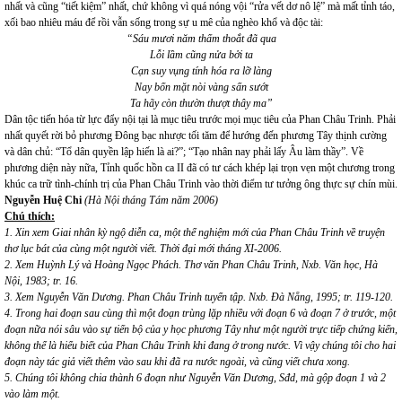
nhất và cũng “tiết kiệm” nhất, chứ không vì quá nóng vội “rửa vết dơ nô lệ” mà mất tỉnh táo,
xối bao nhiêu máu để rồi vẫn sống trong sự u mê của nghèo khổ và độc tài:
“Sáu mươi năm thấm thoắt đã qua
Lỗi lầm cũng nửa bởi ta
Cạn suy vụng tính hóa ra lỡ làng
Nay bốn mặt nòi vàng sấn sướt
Ta hãy còn thườn thượt thây ma”
Dân tộc tiến hóa từ lực đẩy nội tại là mục tiêu trước mọi mục tiêu của Phan Châu Trinh. Phải
nhất quyết rời bỏ phương Đông bạc nhược tối tăm để hướng đến phương Tây thịnh cường
và dân chủ: “Tổ dân quyền lập hiến là ai?”; “Tạo nhân nay phải lấy Âu làm thầy”. Về
phương diện này nữa, Tỉnh quốc hồn ca II đã có tư cách khép lại trọn vẹn một chương trong
khúc ca trữ tình-chính trị của Phan Châu Trinh vào thời điểm tư tưởng ông thực sự chín mùi.
Nguyễn Huệ Chi
(Hà Nội tháng Tám năm 2006)
Chú thích:
1. Xin xem Giai nhân kỳ ngộ diễn ca, một thể nghiệm mới của Phan Châu Trinh về truyện
thơ lục bát của cùng một người viết. Thời đại mới tháng XI-2006.
2. Xem Huỳnh Lý và Hoàng Ngọc Phách. Thơ văn Phan Châu Trinh, Nxb. Văn học, Hà
Nội, 1983; tr. 16.
3. Xem Nguyễn Văn Dương. Phan Châu Trinh tuyển tập. Nxb. Đà Nẵng, 1995; tr. 119-120.
4. Trong hai đoạn sau cùng thì một đoạn trùng lặp nhiều với đoạn 6 và đoạn 7 ở trước, một
đoạn nữa nói sâu vào sự tiến bộ của y học phương Tây như một người trực tiếp chứng kiến,
không thể là hiểu biết của Phan Châu Trinh khi đang ở trong nước. Vì vậy chúng tôi cho hai
đoạn này tác giả viết thêm vào sau khi đã ra nước ngoài, và cũng viết chưa xong.
5. Chúng tôi không chia thành 6 đoạn như Nguyễn Văn Dương, Sđd, mà gộp đoạn 1 và 2
vào làm một.