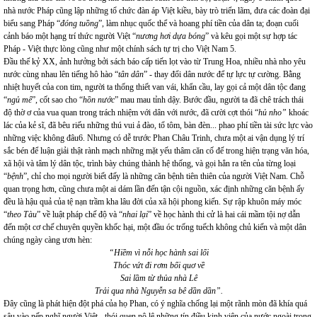
nhà nước Pháp cũng lập những tổ chức đàn áp Việt kiều, bày trò triển lãm, đưa các đoàn đại
biểu sang Pháp “
đóng tuồng
”, làm nhục quốc thể và hoang phí tiền của dân ta; đoạn cuối
cảnh báo một hạng trí thức người Việt “
nương hơi dựa bóng
” và kêu gọi một sự hợp tác
Pháp - Việt thực lòng cũng như một chính sách tự trị cho Việt Nam 5.
Đầu thế kỷ XX, ảnh hưởng bởi sách báo cấp tiến lọt vào từ Trung Hoa, nhiều nhà nho yêu
nước cùng nhau lên tiếng hô hào “
tân dân
” - thay đổi dân nước để tự lực tự cường. Bằng
nhiệt huyết của con tim, người ta thống thiết van vái, khẩn cầu, lay gọi cả một dân tộc đang
“
ngủ mê
”, cốt sao cho “
hồn nước
” mau mau tỉnh dậy. Bước đầu, người ta đã chê trách thái
độ thờ ơ của vua quan trong trách nhiệm với dân với nước, đã cười cợt thói “
hủ nho”
khoác
lác của kẻ sĩ, đã bêu riếu những thú vui ả đào, tổ tôm, bàn đèn... phao phí tiền tài sức lực vào
những việc không đâu6. Nhưng có dễ trước Phan Châu Trinh, chưa một ai vận dụng lý trí
sắc bén để luận giải thật rành mạch những mặt yếu thâm căn cố đế trong hiện trạng văn hóa,
xã hội và tâm lý dân tộc, trình bày chúng thành hệ thống, và gọi hẳn ra tên của từng loại
“
bệnh
”, chỉ cho mọi người biết đấy là những căn bệnh tiên thiên của người Việt Nam. Chỗ
quan trọng hơn, cũng chưa một ai dám lần đến tận cội nguồn, xác định những căn bệnh ấy
đều là hậu quả của tệ nạn trầm kha lâu đời của xã hội phong kiến. Sự rập khuôn máy móc
“
theo Tàu
” về luật pháp chế độ và “
nhai lại
” về học hành thi cử là hai cái mầm tội nợ dẫn
đến một cơ chế chuyên quyền khốc hại, một đầu óc trống tuếch không chủ kiến và một dân
chúng ngày càng ươn hèn:
“Hiềm vì nỗi học hành sai lối
Thóc vứt đi rơm bổi quơ về
Sai lầm từ thủa nhà Lê
Trải qua nhà Nguyễn sa bê dần dần”.
Đây cũng là phát hiện đột phá của họ Phan, có ý nghĩa chống lại một rãnh mòn đã khía quá
sâu vào nếp nghĩ người Việt - thói quen nô lệ những tín điều kinh viện của nước ngoài trong