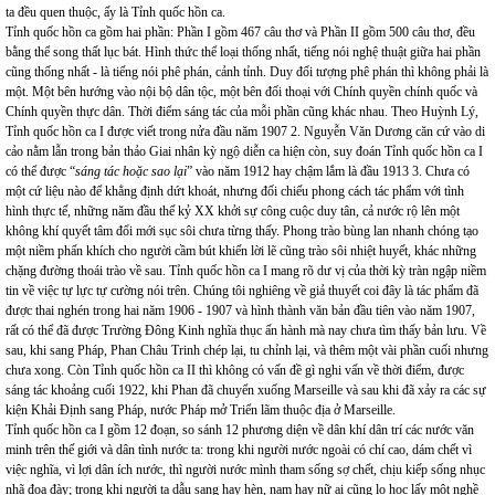
ta đều quen thuộc, ấy là Tỉnh quốc hồn ca.
Tỉnh quốc hồn ca gồm hai phần: Phần I gồm 467 câu thơ và Phần II gồm 500 câu thơ, đều
bằng thể song thất lục bát. Hình thức thể loại thống nhất, tiếng nói nghệ thuật giữa hai phần
cũng thống nhất - là tiếng nói phê phán, cảnh tỉnh. Duy đối tượng phê phán thì không phải là
một. Một bên hướng vào nội bộ dân tộc, một bên đối thoại với Chính quyền chính quốc và
Chính quyền thực dân. Thời điểm sáng tác của mỗi phần cũng khác nhau. Theo Huỳnh Lý,
Tỉnh quốc hồn ca I được viết trong nửa đầu năm 1907 2. Nguyễn Văn Dương căn cứ vào di
cảo nằm lẫn trong bản thảo Giai nhân kỳ ngộ diễn ca hiện còn, suy đoán Tỉnh quốc hồn ca I
có thể được “
sáng tác hoặc sao lại
” vào năm 1912 hay chậm lắm là đầu 1913 3. Chưa có
một cứ liệu nào để khẳng định dứt khoát, nhưng đối chiếu phong cách tác phẩm với tình
hình thực tế, những năm đầu thế kỷ XX khởi sự công cuộc duy tân, cả nước rộ lên một
không khí quyết tâm đổi mới sục sôi chưa từng thấy. Phong trào bùng lan nhanh chóng tạo
một niềm phấn khích cho người cầm bút khiến lời lẽ cũng trào sôi nhiệt huyết, khác những
chặng đường thoái trào về sau. Tỉnh quốc hồn ca I mang rõ dư vị của thời kỳ tràn ngập niềm
tin về việc tự lực tự cường nói trên. Chúng tôi nghiêng về giả thuyết coi đây là tác phẩm đã
được thai nghén trong hai năm 1906 - 1907 và hình thành văn bản đầu tiên vào năm 1907,
rất có thể đã được Trường Đông Kinh nghĩa thục ấn hành mà nay chưa tìm thấy bản lưu. Về
sau, khi sang Pháp, Phan Châu Trinh chép lại, tu chỉnh lại, và thêm một vài phần cuối nhưng
chưa xong. Còn Tỉnh quốc hồn ca II thì không có vấn đề gì nghi vấn về thời điểm, được
sáng tác khoảng cuối 1922, khi Phan đã chuyển xuống Marseille và sau khi đã xảy ra các sự
kiện Khải Định sang Pháp, nước Pháp mở Triển lãm thuộc địa ở Marseille.
Tỉnh quốc hồn ca I gồm 12 đoạn, so sánh 12 phương diện về dân khí dân trí các nước văn
minh trên thế giới và dân tình nước ta: trong khi người nước ngoài có chí cao, dám chết vì
việc nghĩa, vì lợi dân ích nước, thì người nước mình tham sống sợ chết, chịu kiếp sống nhục
nhã đoạ đày; trong khi người ta dẫu sang hay hèn, nam hay nữ ai cũng lo học lấy một nghề