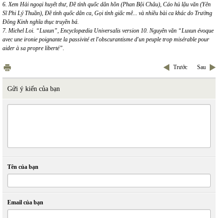
6. Xem Hải ngoại huyết thư, Đề tỉnh quốc dân hồn (Phan Bội Châu), Cáo hủ lậu văn (Yên
Sĩ Phi Lý Thuần), Đề tỉnh quốc dân ca, Gọi tỉnh giấc mê... và nhiều bài ca khác do Trường
Đông Kinh nghĩa thục truyền bá.
7. Michel Loi. “Luxun”, Encyclopædia Universalis version 10. Nguyên văn “Luxun évoque
avec une ironie poignante la passivité et l'obscurantisme d'un peuple trop misérable pour
aider à sa propre liberté”.
Trước
Sau
Gửi ý kiến của bạn
Tên của bạn
Email của bạn