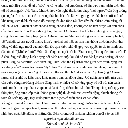
trong Tỉnh quốc hồn ca, nhất là Tỉnh quốc hồn ca I, so với các sáng tác thi ca khác. Phan đã
dùng một liệu pháp dễ gây “sốc” và có vẻ như hơi cực đoan: vẽ lên bức tranh phản diện đen
tối về con người Việt Nam. Chuyển hóa vào nghệ thuật, thủ pháp “nói ngược” của ông thông
qua ngôn từ tự sự của thể thơ song thất lục bát trộn lẫn với giọng điệu hài hước-trữ tình có
khả năng kích thích rất mạnh đối với người đọc rộng rãi, làm dấy lên những cảm hứng tủi
hổ, chua xót... khiến ai nấy choáng váng choàng tỉnh, không còn an tâm được với tình cảnh
của chính mình. Sau Phan không lâu, nhà văn lớn Trung Hoa Lỗ Tấn, không hẹn mà gặp,
cũng đã vận dụng bút pháp giễu cợt thâm thúy, mở đầu một dòng văn chuyên nêu nghịch lý
về “cái xấu xí của người Trung Hoa”, “gợi lại với một sự mỉa mai thống thiết tính cách thụ
động và thói ngu muội của một dân tộc quá khốn khổ để góp vào quyền tự do tự mình của
dân tộc đó”(Michel Loi)7. Đặc sắc riêng của ngòi bút họ Phan trong Tỉnh quốc hồn ca còn là
ở chỗ, ông biết dùng hình tượng đối sánh như một lợi khí hỗ trợ đắc lực cho những lời phê
phán. Ông đã đặt nước Việt Nam “ngu hèn” đầu thế kỷ trước vào giữa bức tranh rộng lớn
sôi động của “người Âu người Mỹ” đang “tiến bước văn minh” mà chê khen, bình luận. Đi
sâu vào, ông còn có những đối sánh cụ thể các thói hư tật xấu của từng hạng người trong
nước, chỉ ra những kiểu dạng khác nhau trong cái đồng dạng. Có nghĩa là từ trên nền cảnh
của cuộc sống mới đang diễn ra đồng hành ở nhiều xứ sở, ông quay về với với nền cảnh
nước mình, thu hẹp phạm vi quan sát lại ở từng điểm nhìn rất nhỏ. Trong cùng một quy ước
thời gian, ông cung cấp một không gian nghệ thuật mới mẻ, chuyển động nhanh chóng từ
toàn cầu đến nội địa, một cuốn phim thời sự có cả viễn cảnh và cận cảnh.
Về nghệ thuật đối sánh, Phan Châu Trinh có đặc tài tạo dựng những hình ảnh hay chuỗi
hình ảnh gây hiệu quả tâm lý mạnh mẽ. Nói đến cái hay cái đẹp của người ông thường có cái
nhìn bao quát, biết dừng ở những đặc điểm chung trội nhất mà không quá đi vào cụ thể:
Người ta nghĩ sâu dài cặn kẽ,
Đũa bó to ai bẻ cho xuôi?