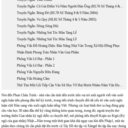
Truyện Ngắn: Cô Gái Điếm Và Năm Người Đàn Ông (HL76 Số Tháng 4 & 5 Năm 2004)
Truyện Ngắn: Bóng Đè (HL78 Số Tháng 8 & 9 Năm 2004)
Truyện Ngắn: Vu Quy (HL82 Số Tháng 4 & 5 Năm 2005)
Truyện Ngắn: Dòng Sông Hủi
Truyện Ngắn: Những Sợi Tóc Màu Tang Lễ
Truyện Ngắn: Những Sợi Tóc Màu Tang Lễ
Phỏng Vấn Đỗ Hoàng Diệu: Bản Năng Nhà Văn Trong Xã Hội Đồng Phục
Nhận Định Phong Trào Nhân Văn Giai Phẩm
Phỏng Vấn Lê Đạt - Phần 1
Phỏng Vấn Lê Đạt - Phần 2
Phỏng Vấn Nguyễn Hữu Đang
Phỏng Vấn Hoàng Cầm
Thử Tìm Một Lối Tiếp Cận Văn Sử Học Về Hai Mươi Nhăm Năm Văn Học Việt Nam Hải Ngoại 1975 - 2000
Nói đến Phan Châu Trinh - nhà văn cần tính đến trước tiên vai trò một người viết văn xuôi
nghị luận tiên phong đầu thế kỷ trước, trong tiến trình chuyển đổi tất yếu từ văn xuôi nghị
luận chữ Hán sang văn xuôi nghị luận tiếng Việt. Nhưng các loại hình thơ ca ông đóng góp
cho văn học 30 năm đầu thế kỷ cũng không kém quan trọng, trong đó, ngoài truyện thơ
trường thiên Giai nhân kỳ ngộ diễn ca chuyển thể, mô phỏng tiểu thuyết Kajin no Kigū (Kỳ
ngộ của giai nhân) Nhật→Hán trong một thời gian khá dài ngay sau khi đến Pháp1, một tác
phẩm theo chúng tôi cần phải đặt lên trước cả Tây Hồ thi tập và Xăngtê thi tập lâu nay chúng