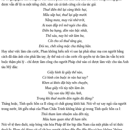
được vẫn để lộ ra một tiếng chửi, như cái cá tính cứng cỏi của tác giả:
Thuế điền thổ lại càng khốc hại,
Mẫu xấp hai, thuế lại gấp mười.
Nắng mưa, may rủi nhờ trời,
Ai toan đắp trổ mở ngòi cho đâu.
Điền ba hạng, dồn vào bậc nhất,
Thổ sáu, nay bỏ vứt làm ba,
Cốt cho số thuế tăng gia,
Đói no, chết sống mặc cha thằng bần.
Hay như việc làm căn cước, Phan không hiểu nổi vì sao lại phải nhục mạ con người bằng
cách đã dán ảnh còn phải lăn tay; ấy thế mà có căn cước rồi quyền tự do làm ăn vẫn bị trói
buộc thậm phi lý - chỉ được làm công cho người Pháp chứ nào có được làm việc cho tàu Anh
tàu Mỹ đâu:
Giấy hình là giấy thế nào,
Có hình còn buộc in vào hai tay?
Khen ai khéo đặt bày nên chuyện,
Mua giấy rồi tùy tiện làm ăn.
Vậy sao tàu Mỹ tàu Anh,
Trong khi thuê mướn đón ngăn đủ đàng?
Thảng hoặc, Tỉnh quốc hồn ca II cũng có chất giọng khôi hài. Nói về sự say ngủ của người
trong nước, lời giễu nhại của Phan Châu Trinh không khác gì trong Tỉnh quốc hồn ca I:
Thói tham lam nhuộm sâu đến tủy,
Máu ham quan như đĩ ham tiền.
Nói về tệ theo đuôi, núp bóng văn hóa Pháp để lòe bịp dân Nam của một phân số trí thức
thuở ấy, Phan chỉ đúng cái cố tật học người chẳng đến đầu đến đũa và học không “thủng