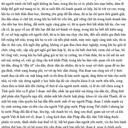
thì người mình chỉ biết ngồi không ăn bám; trong khi họ có óc phiêu lưu mạo hiểm, dám đi
khắp thế giới mở mang trí óc, thì ta suốt đời chỉ loanh quanh xó bếp, hú hí với vợ con; trong
khi họ có tinh thần đùm bọc, thương yêu giúp đỡ lẫn nhau, thì ta lại chỉ quen thói giành giật,
lừa đảo nhau vì chữ lợi; trong khi họ biết bỏ vốn lớn, giữ vững chữ tín trong kinh doanh làm
cho tiền bạc lưu thông, đất nước ngày càng giàu có, thì ta quen thói bất nhân bất tín, cho vay
cắt cổ, ăn quỵt vỗ nợ, để tiền bạc đất đai trở thành vô dụng; trong khi họ biết tiết kiệm tang
lễ, cư xử hợp nghĩa với người chết, thì ta lo làm ma chay cho lớn, đến nỗi nhiều gia đình bán
hết ruộng hết trâu; trong khi họ ra sức cải tiến phát minh, máy móc ngày càng tinh xảo, thì ta
đầu óc thủ cựu, ếch ngồi đáy giếng, không có gan đua chen thực nghiệp; trong khi họ giỏi tổ
chức công việc, sắp xếp giờ nghỉ giờ làm hợp lý, thì ta chỉ biết chơi bời, rượu chè cờ bạc, bỏ
bê công việc; trong khi họ biết gắng gỏi tự lực tự cường, tin ở bản thân, thì ta chỉ mê tín nơi
mồ mả, tướng số, việc gì cũng cầu trời khấn Phật; trong khi họ làm việc quan cốt ích nước
lợi dân, đúng là “đầy tớ” của dân, được dân tín nhiệm, thì ta lo xoay xở chức quan để no ấm
gia đình, vênh vang hoang phí, vơ vét áp bức dân chúng. Hai đoạn sau cùng nói về ý thức
tranh đua cải tiến các mặt hàng mới và tốt đem đi bán nước ngoài, tăng thêm tư bản cho nước
nhà, và việc xây dựng ngành y học hiện đại đủ các chuyên khoa ở các nước tiên tiến, song
chưa đưa ra hình ảnh đối chứng về thói tệ của người nước mình, có lẽ do viết chưa xong 4.
Tỉnh quốc hồn ca II gồm 5 đoạn: mở đầu, nhắc lại quá khứ oai hùng của dân tộc, đồng thời
phê phán nhà Nguyễn ngu dốt, nhắm mắt bắt chước luật pháp, khoa cử của nhà Thanh, đẻ ra
một bộ máy cầm quyền hủ bại dẫn đến nước mất về tay người Pháp; đoạn 2 nhấn mạnh sự
hy sinh xương máu và tiền của của người Việt giúp nước Pháp trong Thế chiến I nhưng lại
bị nước Pháp đối đãi tệ bạc, lừa bịp, vắt chanh bỏ vỏ, tăng sưu thuế, giám sát vơ vét cả khi
người Việt đi lính trở về; đoạn 3, công kích thực dân Pháp đầu độc dân Việt bằng thuốc
phiện và rượu, đánh nhiều loại thuế vô lý, bắt bớ giam cầm người yêu nước, và cho lưu hành
những thứ báo chí vô bổ trong khi cấm đoán sách báo tiến bộ; đoạn 4, ngay ở chính quốc