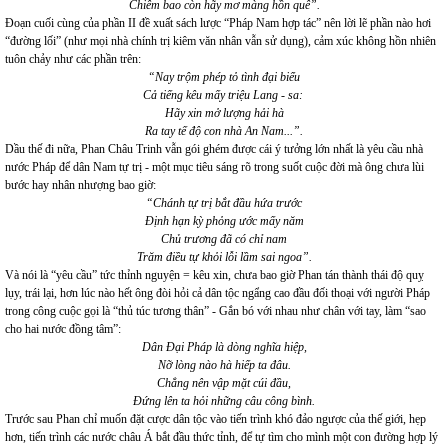
Chiêm bao còn hãy mơ màng hồn quê”.
Đoạn cuối cùng của phần II đề xuất sách lược “Pháp Nam hợp tác” nên lời lẽ phần nào hơi
“đường lối” (như mọi nhà chính trị kiêm văn nhân vẫn sử dụng), cảm xúc không hồn nhiên
tuôn chảy như các phần trên:
“Nay trộm phép tỏ tình đại biểu
Cả tiếng kêu mấy triệu Lang - sa:
Hãy xin mở lượng hải hà
Ra tay tế độ con nhà An Nam...”.
Dầu thế đi nữa, Phan Châu Trinh vẫn gói ghém được cái ý tưởng lớn nhất là yêu cầu nhà
nước Pháp để dân Nam tự trị - một mục tiêu sáng rõ trong suốt cuộc đời mà ông chưa lùi
bước hay nhân nhượng bao giờ:
“Chánh tự trị bắt đầu hứa trước
Định hạn kỳ phỏng ước mấy năm
Chủ trương đã có chỉ nam
Trăm điều tự khỏi lỗi lầm sai ngoa”.
Và nói là “yêu cầu” tức thỉnh nguyện = kêu xin, chưa bao giờ Phan tán thành thái độ quỵ
lụy, trái lại, hơn lúc nào hết ông đòi hỏi cả dân tộc ngẩng cao đầu đối thoại với người Pháp
trong công cuộc gọi là “thủ túc tương thân” - Gắn bó với nhau như chân với tay, làm “sao
cho hai nước đồng tâm”:
Dân Đại Pháp là dòng nghĩa hiệp,
Nỡ lòng nào hà hiếp ta đâu.
Chẳng nên vập mặt cúi đầu,
Đứng lên ta hỏi những câu công bình.
Trước sau Phan chỉ muốn đặt cược dân tộc vào tiến trình khó đảo ngược của thế giới, hẹp
hơn, tiến trình các nước châu Á bắt đầu thức tỉnh, để tự tìm cho mình một con đường hợp lý