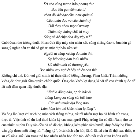
Xét cho cùng mảnh báo phong thư
Bạc tiền gạn đến của tư
chặn đồ xiết đạc cầm như quân tù
Câu nhân đạo và câu chánh lý
Đổi thay nhau một tí trơ tay
Thân này chẳng chết là may
Sống về để chịu đọa đày vậy ư?”.
Cuối đoạn thơ tường thuật, Phan đưa tiếp mấy câu nhận xét, cũng chẳng đao to búa lớn gì
song ý nghĩa sâu xa thì có giá trị một dự báo sấm sét:
Người ai cũng xương da máu thịt,
Sự bất công đau ít tủi nhiều.
Có nhân mới có thương yêu,
Bao nhiêu cay nghiệt bấy nhiêu oán thù.
Không chỉ thế. Đối với giới chính trị thực dân ở Đông Dương, Phan Châu Trinh không
kiêng dè như giới cầm quyền chính quốc. Ông còn khéo lợi dụng lá bài đề cao chính quốc để
lật mặt đám quan Tây thuộc địa:
“Nghĩa đồng bào, tự do bác ái
Lòng Lang Sa rộng rãi biết bao
Các anh thuộc địa lòng nào
Làm hùm làm hổ khác nhau lạ lùng”.
Và ông lần lượt chỉ trích họ một cách thẳng thừng, về rất nhiều mặt họ đã hành xử trong
thực tế. Việc tính sổ đủ loại thuế khóa kỳ cục mà người Pháp tròng lên cổ dân Nam, thơ ca
của nhiều sĩ phu Duy tân đều đã có đề cập, không kém phần tâm huyết, duy ở đây họ Phan
vẫn góp được một tiếng nói “nặng ký”, ở cái cách vặn hỏi, lật đi lật lại vấn đề thật xác thiết, ở
sự cố gắng giấu kín trong nó bao nhiêu phản bác tỉnh táo, đến nỗi cuối cùng không giấu