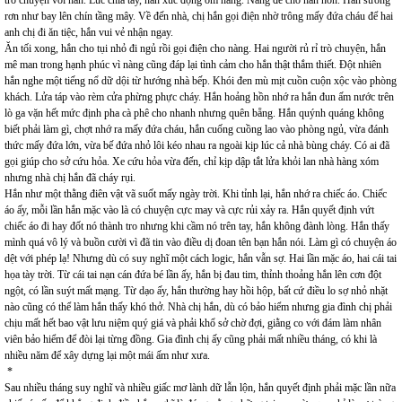
trò chuyện với hắn. Lúc chia tay, hắn xúc động ôm nàng. Nàng để cho hắn hôn. Hắn sướng
rơn như bay lên chín tầng mây. Về đến nhà, chị hắn gọi điện nhờ trông mấy đứa cháu để hai
anh chị đi ăn tiệc, hắn vui vẻ nhận ngay.
Ăn tối xong, hắn cho tụi nhỏ đi ngủ rồi gọi điện cho nàng. Hai người rủ rỉ trò chuyện, hắn
mê man trong hạnh phúc vì nàng cũng đáp lại tình cảm cho hắn thật thắm thiết. Đột nhiên
hắn nghe một tiếng nổ dữ dội từ hướng nhà bếp. Khói đen mù mịt cuồn cuộn xộc vào phòng
khách. Lửa táp vào rèm cửa phừng phực cháy. Hắn hoảng hồn nhớ ra hắn đun ấm nước trên
lò ga vặn hết mức định pha cà phê cho nhanh nhưng quên bẵng. Hắn quýnh quáng không
biết phải làm gì, chợt nhớ ra mấy đứa cháu, hắn cuống cuồng lao vào phòng ngủ, vừa đánh
thức mấy đứa lớn, vừa bế đứa nhỏ lôi kéo nhau ra ngoài kịp lúc cả nhà bùng cháy. Có ai đã
gọi giúp cho sở cứu hỏa. Xe cứu hỏa vừa đến, chỉ kịp dập tắt lửa khỏi lan nhà hàng xóm
nhưng nhà chị hắn đã cháy rụi.
Hắn như một thằng điên vật vã suốt mấy ngày trời. Khi tỉnh lại, hắn nhớ ra chiếc áo. Chiếc
áo ấy, mỗi lần hắn mặc vào là có chuyện cực may và cực rủi xảy ra. Hắn quyết định vứt
chiếc áo đi hay đốt nó thành tro nhưng khi cầm nó trên tay, hắn không đành lòng. Hắn thấy
mình quá vô lý và buồn cười vì đã tin vào điều dị đoan tên bạn hắn nói. Làm gì có chuyện áo
dệt với phép lạ! Nhưng dù có suy nghĩ một cách logic, hắn vẫn sợ. Hai lần mặc áo, hai cái tai
họa tày trời. Từ cái tai nạn cán đứa bé lần ấy, hắn bị đau tim, thỉnh thoảng hắn lên cơn đột
ngột, có lần suýt mất mạng. Từ dạo ấy, hắn thường hay hồi hộp, bất cứ điều lo sợ nhỏ nhặt
nào cũng có thể làm hắn thấy khó thở. Nhà chị hắn, dù có bảo hiểm nhưng gia đình chị phải
chịu mất hết bao vật lưu niệm quý giá và phải khổ sở chờ đợi, giằng co với đám làm nhân
viên bảo hiểm để đòi lại từng đồng. Gia đình chị ấy cũng phải mất nhiều tháng, có khi là
nhiều năm để xây dựng lại một mái ấm như xưa.
*
Sau nhiều tháng suy nghĩ và nhiều giấc mơ lành dữ lẫn lộn, hắn quyết định phải mặc lần nữa