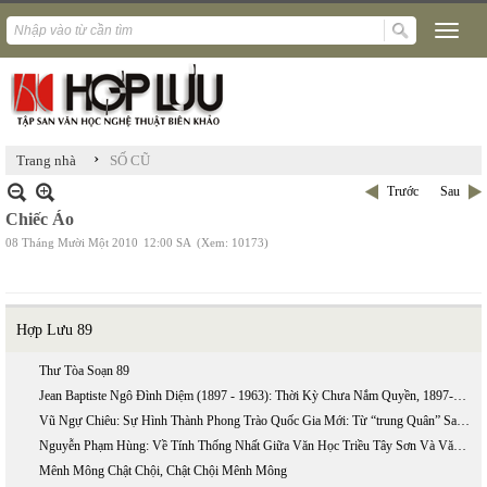
›
Trang nhà
SỐ CŨ
Trước
Sau
Chiếc Áo
08 Tháng Mười Một 2010
12:00 SA
(Xem: 10173)
Hợp Lưu 89
Thư Tòa Soạn 89
Jean Baptiste Ngô Đình Diệm (1897 - 1963): Thời Kỳ Chưa Nắm Quyền, 1897-1954 (phần 2)
Vũ Ngự Chiêu: Sự Hình Thành Phong Trào Quốc Gia Mới: Từ “trung Quân” Sang “ái Quốc”
Nguyễn Phạm Hùng: Về Tính Thống Nhất Giữa Văn Học Triều Tây Sơn Và Văn Học Triều Nguyễn
Mênh Mông Chật Chội, Chật Chội Mênh Mông