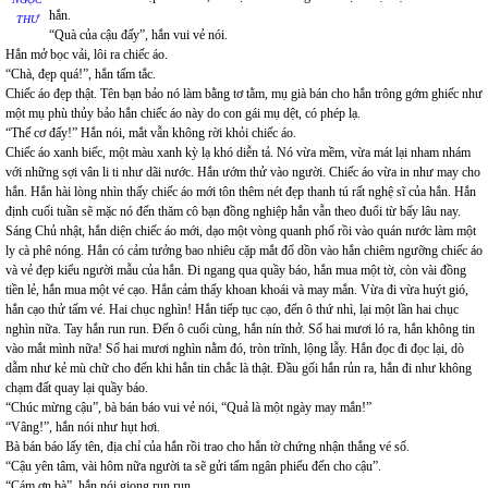
hắn.
THƯ
“Quà của cậu đấy”, hắn vui vẻ nói.
Hắn mở bọc vải, lôi ra chiếc áo.
“Chà, đẹp quá!”, hắn tấm tắc.
Chiếc áo đẹp thật. Tên bạn bảo nó làm bằng tơ tằm, mụ già bán cho hắn trông gớm ghiếc như
một mụ phù thủy bảo hắn chiếc áo này do con gái mụ dệt, có phép lạ.
“Thế cơ đấy!” Hắn nói, mắt vẫn không rời khỏi chiếc áo.
Chiếc áo xanh biếc, một màu xanh kỳ lạ khó diễn tả. Nó vừa mềm, vừa mát lại nham nhám
với những sợi vân li ti như dãi nước. Hắn ướm thử vào người. Chiếc áo vừa in như may cho
hắn. Hắn hài lòng nhìn thấy chiếc áo mới tôn thêm nét đẹp thanh tú rất nghệ sĩ của hắn. Hắn
định cuối tuần sẽ mặc nó đến thăm cô bạn đồng nghiệp hắn vẫn theo đuổi từ bấy lâu nay.
Sáng Chủ nhật, hắn diện chiếc áo mới, dạo một vòng quanh phố rồi vào quán nước làm một
ly cà phê nóng. Hắn có cảm tưởng bao nhiêu cặp mắt đổ dồn vào hắn chiêm ngưỡng chiếc áo
và vẻ đẹp kiểu người mẫu của hắn. Đi ngang qua quầy báo, hắn mua một tờ, còn vài đồng
tiền lẻ, hắn mua một vé cạo. Hắn cảm thấy khoan khoái và may mắn. Vừa đi vừa huýt gió,
hắn cạo thử tấm vé. Hai chục nghìn! Hắn tiếp tục cạo, đến ô thứ nhì, lại một lần hai chục
nghìn nữa. Tay hắn run run. Đến ô cuối cùng, hắn nín thở. Số hai mươi ló ra, hắn không tin
vào mắt mình nữa! Số hai mươi nghìn nằm đó, tròn trĩnh, lộng lẫy. Hắn đọc đi đọc lại, dò
dẫm như kẻ mù chữ cho đến khi hắn tin chắc là thật. Đầu gối hắn rủn ra, hắn đi như không
chạm đất quay lại quầy báo.
“Chúc mừng cậu”, bà bán báo vui vẻ nói, “Quả là một ngày may mắn!”
“Vâng!”, hắn nói như hụt hơi.
Bà bán báo lấy tên, địa chỉ của hắn rồi trao cho hắn tờ chứng nhận thắng vé số.
“Cậu yên tâm, vài hôm nữa người ta sẽ gửi tấm ngân phiếu đến cho cậu”.
“Cám ơn bà”, hắn nói giọng run run.