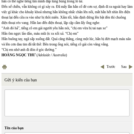
hắn có thể nghe tiếng tim mình đập lùng bùng trong lỗ tai.
Đến xế chiều, vẫn không có gì xảy ra. Đã mấy lần hắn cố đè cơn sợ, định đi ra ngoài hay làm
việc gì khác cho khuây khoả nhưng hắn không nhấc chân lên nổi, mắt hắn hết nhìn lên điện
thoại lại đến cửa ra vào như bị thôi miên. Xẩm tối, hắn định đứng lên bật đèn thì chuông
điện thoại réo vang. Hắn lao đến điện thoại, lập cập cầm lấy ống nghe.
“Anh đó hả”, tiếng cô em gái người yêu hắn nói, “chị em vừa bị tai nạn xe”
Hắn ôm ngực lảo đảo, máu mũi ộc ra xối xả. “Chị em”
Hắn buông tay, ngã sấp xuống đất. Quá căng thẳng, cùng một lúc, hắn bị đứt mạch máu não
và lên cơn đau tim đã tắt thở. Bên trong ống nói, tiếng cô gái còn văng vẳng.
“Chị em nhờ anh đi đón ở góc đường.”
HOÀNG NGỌC THƯ
(
Adelaide / Australia
)
Trước
Sau
Gửi ý kiến của bạn
Tên của bạn