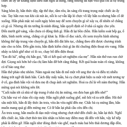
chiếc áo ấy để khẳng định điều hắn nghĩ là đúng, rằng những tai nạn vừa qua chỉ là sự trùng
hợp.
Sáng hôm ấy, hắn thức dậy, tập thể dục, tắm rửa, ăn sáng rồi trang trọng mặc chiếc áo ấy
vào. Tay hắn run run khi cài nút áo, nỗi lo sợ vẫn lấp ló chực vồ lấy hắn ra nhưng hắn cố đè
xuống. Hắn phải mặc nó suốt ngày hôm nay để xem chuyện gì sẽ xảy ra, dĩ nhiên sẽ chẳng
có gì cả. Nhưng dù tin tưởng là mình đúng, hắn quyết định sẽ ở nhà cả ngày cho yên.
Đến mười giờ sáng, vẫn chưa có động tĩnh gì. Hắn đi lại bồn chồn. Hắn kiểm soát bếp ga, ổ
điện, bình nước nóng, chẳng có gì khác lạ. Hắn cố đọc sách, rồi xem truyền hình nhưng
không thể tập trung vào chuyện gì, hắn đổi đài liên tục, chẳng theo dõi được chương trình
nào cho ra hồn. Đến gần trưa, hắn định kiếm chút gì ăn thì chuông điện thoại réo vang. Hắn
nhảy ra khỏi ghế như có lò xo, chạy bổ đến điện thoại.
“Em đó hả”, tiếng chị hắn gọi, “đã có kết quả xét nghiệm của mẹ”. Hắn nín thở run run chờ
đợi. Giọng nói hớn hở của chị làm hắn đỡ bớt căng thẳng. Kết quả hoàn toàn rõ ràng, không
có tế bào ung thư.
Hắn thở phào nhẹ nhõm. Năm ngoái mẹ hắn đi mổ một vết ung thư da và điều trị nhiều
tháng trời ngỡ đã lành hẳn. Cách đây mấy tuần, bà cụ chợt phát hiện ra một vệt mới tương tự
ở cổ, gia đình hắn vội vã đưa mẹ đi chụp ảnh xét nghiệm. Hoá ra chỉ là vết nám thường. Hắn
mừng quá nói không nên lời.
“Cuối tuần tới cả nhà sẽ tập trung ở nhà chị ăn mừng, em đưa bạn gái đến nhé!”
Chị hắn vui vẻ chào rồi cúp máy. Hắn ngồi phệt xuống ghế, mồ hôi vã ra ướt đẫm. Hít thở
sâu một hồi, hắn đi lấy thức ăn trưa, vừa ăn vừa nghĩ đến mẹ. Chắc bà cụ mừng lắm, hắn
muốn mang quà gì đến mừng mẹ. Có lẽ hắn lại phải cầu cứu đến chị.
Ăn trưa xong, hắn muốn đi dạo một vòng nhưng chợt nhớ đến chiếc áo, hắn lại thôi. Nghĩ
đến chiếc áo, hắn chợt thót tim khi nhận ra hôm nay điềm may đã đến với hắn, vậy kế tiếp
phải là điềm gở. Hắn ngồi như đóng đinh vào ghế, mạch máu hai bên thái dương đập dồn,