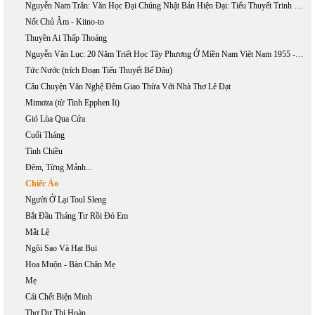
Nguyễn Nam Trân: Văn Học Đại Chúng Nhật Bản Hiện Đại: Tiểu Thuyết Trinh Thám Và Khoa Học Giả Tưởng
Nốt Chủ Âm - Kiino-to
Thuyền Ai Thấp Thoáng
Nguyễn Văn Lục: 20 Năm Triết Học Tây Phương Ở Miền Nam Việt Nam 1955 - 1975
Tức Nước (trích Đoạn Tiểu Thuyết Bể Dâu)
Câu Chuyện Văn Nghệ Đêm Giao Thừa Với Nhà Thơ Lê Đạt
Mimơza (từ Tình Epphen Ii)
Gió Lùa Qua Cửa
Cuối Tháng
Tình Chiều
Đêm, Từng Mảnh...
Chiếc Áo
Người Ở Lại Toul Sleng
Bắt Đầu Tháng Tư Rồi Đó Em
Mắt Lệ
Ngôi Sao Và Hạt Bụi
Hoa Muộn - Bàn Chân Mẹ
Mẹ
Cái Chết Biện Minh
Thơ Dư Thị Hoàn