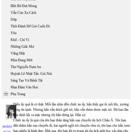
Bến Bờ Đợi Mong
Vẫn Còn Xa Cách
Dớp
Thôi Đành Để Gió Cuốn Đi
Yêu
Khổ - Chỉ Vì
Những Giấc Mơ
Vắng Mặt
Mùa Đang Mới
Thơ Nguyễn Nam An
Huỳnh Lê Nhật Tấn: Gió Núi
Sáng Tạo Và Bệnh Tật
Mạn Đàm Văn Học
Phụ Trang
Điều ấy quả là có thật. Mỗi lần nhìn đến chiếc áo ấy, hắn thấy gai ốc nổi lên, xương
sống ớn lạnh. Nhưng hắn vẫn thích giữ nó, hắn vẫn thèm được mặc nó. Đã bao lần
hắn định lấy ra mặc nhưng rồi hắn dừng lại. Hắn sợ.
Chiếc áo ấy là quà của tên bạn thân tặng hắn sau chuyến du lịch Châu Á. Tên bạn
đến thăm hắn sau chuyến đi, hai người ngồi trò chuyện rôm rả, tên bạn cho hắn xem
HOÀNG
bao nhiêu là hình đẹp. Mãi sau, tên bạn lôi ra trong túi du lịch một bọc vải chìa cho
NGỌC