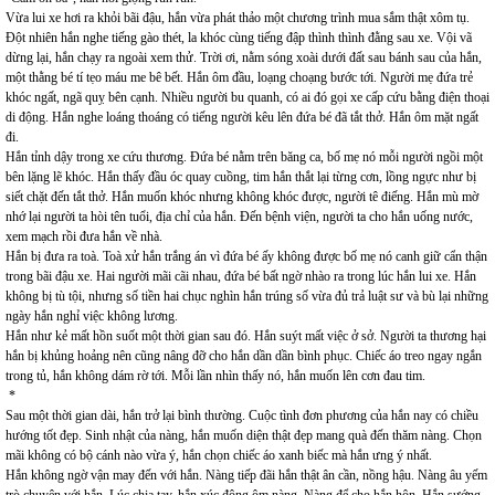
Vừa lui xe hơi ra khỏi bãi đậu, hắn vừa phát thảo một chương trình mua sắm thật xôm tụ.
Đột nhiên hắn nghe tiếng gào thét, la khóc cùng tiếng đập thình thình đằng sau xe. Vội vã
dừng lại, hắn chạy ra ngoài xem thử. Trời ơi, nằm sóng xoài dưới đất sau bánh sau của hắn,
một thằng bé tí tẹo máu me bê bết. Hắn ôm đầu, loạng choạng bước tới. Người mẹ đứa trẻ
khóc ngất, ngã quỵ bên cạnh. Nhiều người bu quanh, có ai đó gọi xe cấp cứu bằng điện thoại
di động. Hắn nghe loáng thoáng có tiếng người kêu lên đứa bé đã tắt thở. Hắn ôm mặt ngất
đi.
Hắn tỉnh dậy trong xe cứu thương. Đứa bé nằm trên băng ca, bố mẹ nó mỗi người ngồi một
bên lặng lẽ khóc. Hắn thấy đầu óc quay cuồng, tim hắn thắt lại từng cơn, lồng ngực như bị
siết chặt đến tắt thở. Hắn muốn khóc nhưng không khóc được, người tê điếng. Hắn mù mờ
nhớ lại người ta hòi tên tuổi, địa chỉ của hắn. Đến bệnh viện, người ta cho hắn uống nước,
xem mạch rồi đưa hắn về nhà.
Hắn bị đưa ra toà. Toà xử hắn trắng án vì đứa bé ấy không được bố mẹ nó canh giữ cẩn thận
trong bãi đậu xe. Hai người mãi cãi nhau, đứa bé bất ngờ nhào ra trong lúc hắn lui xe. Hắn
không bị tù tội, nhưng số tiền hai chục nghìn hắn trúng số vừa đủ trả luật sư và bù lại những
ngày hắn nghỉ việc không lương.
Hắn như kẻ mất hồn suốt một thời gian sau đó. Hắn suýt mất việc ở sở. Người ta thương hại
hắn bị khủng hoảng nên cũng nâng đỡ cho hắn dần dần bình phục. Chiếc áo treo ngay ngắn
trong tủ, hắn không dám rờ tới. Mỗi lần nhìn thấy nó, hắn muốn lên cơn đau tim.
*
Sau một thời gian dài, hắn trở lại bình thường. Cuộc tình đơn phương của hắn nay có chiều
hướng tốt đẹp. Sinh nhật của nàng, hắn muốn diện thật đẹp mang quà đến thăm nàng. Chọn
mãi không có bộ cánh nào vừa ý, hắn chọn chiếc áo xanh biếc mà hắn ưng ý nhất.
Hắn không ngờ vận may đến với hắn. Nàng tiếp đãi hắn thật ân cần, nồng hậu. Nàng âu yếm