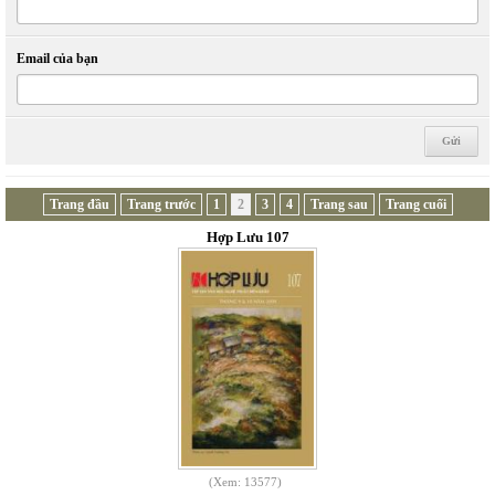
Email của bạn
Trang đầu
Trang trước
1
2
3
4
Trang sau
Trang cuối
Hợp Lưu 107
(Xem: 13577)