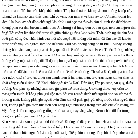
thế gian. Tôi chạy vòng trong căn phòng lạ bằng đôi săng đan, những bước chạy trệch trạc
hoang mang. Tôi bẹo cấu khắp thân mình. Tôi phải thoát ra khỏi giấc mơ khủng khiếp này.
Không da thịt nào cảm thấy đau. Chỉ có vùng kín ran rát và bàn tay tôi ướt mềm trong lau
lách. Hai bàn tay bết dính chất ngà lẫn nhiều sợi bạc mà tôi vẫn còn đủ tỉnh táo để nhận ra
không phải sợi đàn bà của mình. Trời ơi, những vệt trắng trên bộ râu quai nón của người đàn
ông! Tôi chồm lên thân thể nước đá giữa chiếc giường lạnh xám. Thân hình người đàn ông
buốt giá, cứng đơ. Thân hình của một xác ướp! Tôi không biết mình đã làm sao để khoác
được chiếc váy lên người, làm sao để thoát khỏi căn phòng nặng nề tử khí. Tôi bay xuống
những bậc cầu thang cao quá cỡ, bay qua tấm biển đề khách sạn Eden. Thiên đường, những
bậc cầu thang cao để leo lên thiên đường và chạy xuống địa ngục. Đêm qua tôi đã lên thiên
đường cùng một xác ướp, tôi đã động phòng với một xác chết. Dấu tích còn nguyên trên bộ
râu quai nón của người đàn ông và vùng lau lách mềm mại của tôi. Đêm qua tôi đã bơi qua
biển cả, tôi đã lặn trong biển cả, đã phiêu du lên thiên đường. Thưa bà Karl, tối qua ông bà
ngủ ngon chứ ạ? Gió tạt đi lời cậu thanh niên lễ tân ngáp ngủ. Gió tràn ngập khi tôi chạy ra
khỏi cổng thiên đường. Bà Karl, chồng tôi tên là Karl. Đàn ông Tây phương, vu quy, thiên
đường. Gió phả rạp những cành sấu già phơi trơ mùa đông. Gió tung chiếc váy cưới tôi
mang trên mình. Không phải gió độc trên đồi cao nơi tôi đánh mất người tình xa xứ mà tôi
thương nhất, không phải gió ngoài biển đêm khi tôi phải guỳ gối uống nước sâm người tình
Tàu, không phải gió mơn nhẹ trên ban công ngôi nhà sang trọng trên đất Việt của chàng trai
Mỹ trắng. Gió của ngày trống rỗng. Phố xá sáng nay lặng vắng. Bước chân tôi lẫn trong
tiếng gió phỉnh gạt con đường về nhà.
Khu vườn màu xanh ngả rạp khi tôi trở về. Không có tiếng chim hót. Hoang tàn như vừa trải
qua động đất. Bậc thềm nơi tôi đã cất tiếng khóc chào đời đón tôi im ắng. Ông bà nội trên
bàn thờ thản nhiên ngó tôi bằng cặp mắt xa lạ. Tiếng bính boong đồng hồ dường như ai oán.