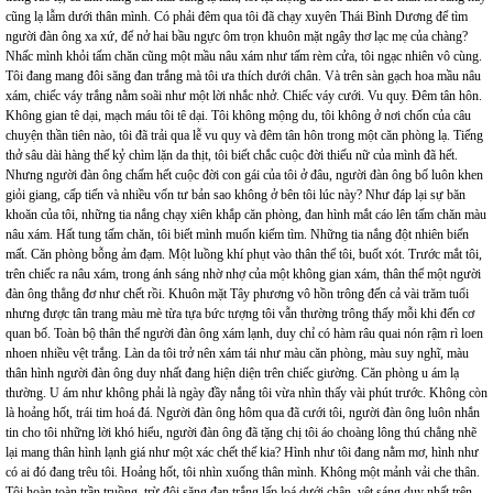
cũng lạ lẫm dưới thân mình. Có phải đêm qua tôi đã chạy xuyên Thái Bình Dương để tìm
người đàn ông xa xứ, để nở hai bầu ngực ôm trọn khuôn mặt ngây thơ lạc mẹ của chàng?
Nhấc mình khỏi tấm chăn cũng một mầu nâu xám như tấm rèm cửa, tôi ngạc nhiên vô cùng.
Tôi đang mang đôi săng đan trắng mà tôi ưa thích dưới chân. Và trên sàn gạch hoa mầu nâu
xám, chiếc váy trắng nằm soãi như một lời nhắc nhở. Chiếc váy cưới. Vu quy. Đêm tân hôn.
Không gian tê dại, mạch máu tôi tê dại. Tôi không mộng du, tôi không ở nơi chốn của câu
chuyện thần tiên nào, tôi đã trải qua lễ vu quy và đêm tân hôn trong một căn phòng lạ. Tiếng
thở sâu dài hàng thế kỷ chìm lặn da thịt, tôi biết chắc cuộc đời thiếu nữ của mình đã hết.
Nhưng người đàn ông chấm hết cuộc đời con gái của tôi ở đâu, người đàn ông bố luôn khen
giỏi giang, cấp tiến và nhiều vốn tư bản sao không ở bên tôi lúc này? Như đáp lại sự băn
khoăn của tôi, những tia nắng chạy xiên khắp căn phòng, đan hình mắt cáo lên tấm chăn màu
nâu xám. Hất tung tấm chăn, tôi biết mình muốn kiếm tìm. Những tia nắng đột nhiên biến
mất. Căn phòng bỗng ảm đạm. Một luồng khí phụt vào thân thể tôi, buốt xót. Trước mắt tôi,
trên chiếc ra nâu xám, trong ánh sáng nhờ nhợ của một không gian xám, thân thể một người
đàn ông thẳng đơ như chết rồi. Khuôn mặt Tây phương vô hồn trông đến cả vài trăm tuổi
nhưng được tân trang màu mè từa tựa bức tượng tôi vẫn thường trông thấy mỗi khi đến cơ
quan bố. Toàn bộ thân thể người đàn ông xám lạnh, duy chỉ có hàm râu quai nón rậm rì loen
nhoen nhiều vệt trắng. Làn da tôi trở nên xám tái như màu căn phòng, màu suy nghĩ, màu
thân hình người đàn ông duy nhất đang hiện diện trên chiếc giường. Căn phòng u ám lạ
thường. U ám như không phải là ngày đầy nắng tôi vừa nhìn thấy vài phút trước. Không còn
là hoảng hốt, trái tim hoá đá. Người đàn ông hôm qua đã cưới tôi, người đàn ông luôn nhắn
tin cho tôi những lời khó hiểu, người đàn ông đã tặng chị tôi áo choàng lông thú chẳng nhẽ
lại mang thân hình lạnh giá như một xác chết thế kia? Hình như tôi đang nằm mơ, hình như
có ai đó đang trêu tôi. Hoảng hốt, tôi nhìn xuống thân mình. Không một mảnh vải che thân.
Tôi hoàn toàn trần truồng, trừ đôi săng đan trắng lấp loá dưới chân, vệt sáng duy nhất trên