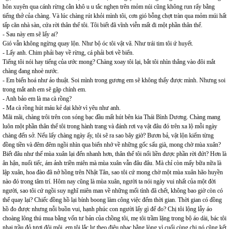
hôn xuyên qua cánh rừng cằn khô u u tắc nghẹn trên mỏm núi cũng không run rẩy bằng
tiếng thở của chàng. Và lúc chàng rút khỏi mình tôi, cơn gió bỗng chợt tràn qua mỏm múi hất
tấp căn nhà sàn, cứa rời thân thể tôi. Tôi biết đã vĩnh viễn mất đi một phần thân thể.
- Sau này em sẽ lấy ai?
Gió vẫn không ngừng quay lộn. Như bộ óc tôi vật vã. Như trái tim tôi ứ huyết.
- Lấy anh. Chim phải bay về rừng, cá phải bơi về biển.
Tiếng tôi nói hay tiếng của ước mong? Chàng xoay tôi lại, bắt tôi nhìn thẳng vào đôi mắt
chàng đang nhoè nước.
- Em biến hoá như ảo thuật. Soi mình trong gương em sẽ không thấy được mình. Nhưng soi
trong mắt anh em sẽ gặp chính em.
- Anh bảo em là ma cà rồng?
- Ma cà rồng hút máu kẻ dại khờ vì yêu như anh.
Mãi mãi, chàng trôi trên con sóng bạc đầu mất hút bên kia Thái Bình Dương. Chàng mang
luôn một phần thân thể tôi trong hành trang và đánh rơi vạ vật đâu đó trên xa lộ mỗi ngày
chàng đến sở. Nếu lấy chàng ngày ấy, tôi sẽ ra sao bây giờ? Bươn bả, vật lộn kiếm từng
đồng tiền và đêm đêm ngồi nhìn qua biển nhớ về những gốc sấu già, mong chờ mùa xuân?
Biết đâu như thế mùa xuân lại đến nhanh hơn, thân thể tôi nối liền được phần rời đứt? Hơn là
ân hận, nuối tiếc, ám ảnh triền miên mà mùa xuân vẫn đâu đâu. Mà chỉ còn mấy bữa nữa là
lập xuân, hoa đào đã nở hồng trên Nhật Tân, sao tôi cứ mong chờ một mùa xuân hão huyền
nào đó trong tâm trí. Hôm nay cũng là mùa xuân, người ta nói ngày vui nhất của một đời
người, sao tôi cứ ngồi suy nghĩ miên man về những mối tình đã chết, không bao giờ còn có
thể quay lại? Chiếc đồng hồ lại bính boong làm công việc đếm thời gian. Thời gian có đồng
hồ đo được nhưng nỗi buồn vui, hạnh phúc con người lấy gì để đo? Chị tôi lộng lẫy áo
choàng lông thú mua bằng vốn tư bản của chồng tôi, mẹ tôi trầm lặng trong bộ áo dài, bác tôi
nhai trầu đỏ tươi đôi môi, em tôi lắc lư theo điệu nhạc bằng lòng vì cuối cùng chị nó cũng kết