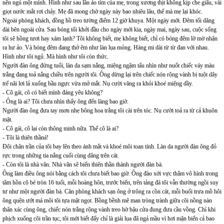
nên ngủ một mình. Hình như sau lần áo tím của mẹ, trong xương thịt không kịp che giấu, vài
giọt nước mắt rơi chảy. Mẹ đã mong chờ ngày này bao nhiêu lâu, thế mà mẹ lại khóc.
Ngoài phòng khách, đồng hồ treo tường điểm 12 giờ khuya. Một ngày mới. Đêm tối dăng
dài bên ngoài cửa. Sau bóng tối khởi đầu cho ngày mới kia, ngày mai, ngày sau, cuộc sống
tôi sẽ hồng tươi hay xám lạnh? Tôi không biết, mẹ không biết, chỉ có bóng đêm lờ mờ nhận
ra hư ảo. Và bóng đêm đang thở êm như làn lụa mỏng. Hàng mi dài từ từ đan với nhau.
Hình như tôi ngủ. Mà hình như tôi còn thức.
Người đàn ông đứng tuổi, làn da sạm nắng, miệng ngậm tẩu nhìn như nuốt chiếc váy màu
trắng đang toả nắng chiều trên người tôi. Ông dừng lại trên chiếc nón rộng vành bị tuột dây
trể nãi lơi lả xuống bầu ngực vừa mở mắt. Nụ cười văng ra khỏi khoé miệng dầy.
- Cô gái, cô có biết mình đáng yêu không?
- Ông là ai? Tôi chưa nhìn thấy ông đến làng bao giờ.
Người đàn ông đưa tay mơn nhẹ bông hoa trắng tôi cài trên tóc. Nụ cười toả ra từ cả khuôn
mặt.
- Cô gái, cô lại còn thông minh nữa. Thế cô là ai?
- Tôi là thiên thầná!
Đôi chân trần của tôi bay lên theo ánh mắt và khoé môi toan tính. Làn da người đàn ông đỏ
rực trong những tia nắng cuối cùng dâng trên cát.
- Còn tôi là nhà văn. Nhà văn sẽ biến thiên thần thành người đàn bà.
Ông làm điều ông nói bằng cách tôi chưa biết bao giờ. Ông đào xới vực thẳm vô hình trong
tâm hồn cô bé tròn 16 tuổi, mỗi hoàng hôn, trước biển, trên tảng đá tôi vẫn thường ngồi suy
tư như một người đàn bà. Căn phòng khách sạn ông ở trông ra cồn cát, mỗi buổi trưa mồ hôi
ông quện ướt má môi tôi tựa mật ngọt. Bồng bềnh mê man tròng trành giữa cõi nồng nàn
thân xác cùng ông, chiếc nón trắng rộng vành treo hờ bậu cửa đung đưa cầu vồng. Chỉ khi
phịch xuống cõi trần tục, tôi mới biết đấy chỉ là giải lụa đã ngả mầu vì hơi mặn biển cả bao