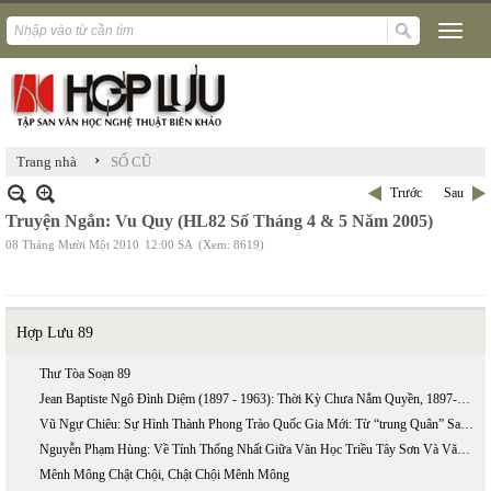
›
Trang nhà
SỐ CŨ
Trước
Sau
Truyện Ngắn: Vu Quy (HL82 Số Tháng 4 & 5 Năm 2005)
08 Tháng Mười Một 2010
12:00 SA
(Xem: 8619)
Hợp Lưu 89
Thư Tòa Soạn 89
Jean Baptiste Ngô Đình Diệm (1897 - 1963): Thời Kỳ Chưa Nắm Quyền, 1897-1954 (phần 2)
Vũ Ngự Chiêu: Sự Hình Thành Phong Trào Quốc Gia Mới: Từ “trung Quân” Sang “ái Quốc”
Nguyễn Phạm Hùng: Về Tính Thống Nhất Giữa Văn Học Triều Tây Sơn Và Văn Học Triều Nguyễn
Mênh Mông Chật Chội, Chật Chội Mênh Mông