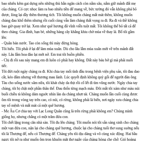
bao nhiêu kẽm gai dựng nên những thù hằn ngăn cách còn nằm sâu, nắm giữ mảnh đất mẹ
của chàng. Có cực nhọc làm ra bao nhiêu tiền để mang về, bức tường đó vẫn không phá bỏ
được, lòng lại dầy thêm thương tích. Tôi không muốn chàng mất mát thêm, không muốn
chàng đau khổ thêm nhưng rồi cuối cùng vẫn làm chàng thất vọng ra đi. Ra đi và thề không
bao giờ quay trở lại. Xem như quê hương đã vĩnh viễn tuột mất. Tôi không thể bỏ tất cả để
theo chàng. Gia đình, bạn bè, những hàng cây khẳng khiu chờ mùa về thay lá. Bố tôi gầm
lên:
- Quân bán nước. Tao còn sống thì mày đừng hòng.
Tôi hiểu. Tôi phải ở lại để làm mùa xuân. Dù cho lâu lắm mùa xuân mới về trên mảnh đất
này. Lâu lắm hoa đào lại mới nở. Em trai tôi buồn phiền.
- Chị đi rồi sau này mang em đi luôn có phải hay không. Đất này báu bở gì mà phải nuối
tiếc.
Tôi đứt ruột ngày chàng ra đi. Khi chia tay mối tình đầu trong bệnh viện phụ sản, tôi đau dao
cắt, kéo đâm nhưng vết thương mau lành. Lúc quyết định không quỳ gối để người đàn ông
Tàu cho uống nước sâm nữa, tôi khát cháy da thịt rồi cố lết đi tìm vũng nước. Ngày chia tay
chàng, tôi bị chặt một phần thân thể. Đau thốn từng mạch máu. Đôi mắt tôi xám như màu núi
buổi chiều tà không dám nguớc nhìn làn da chàng nhợt tái. Chàng muốn lần cuối cùng được
ôm tôi trong vòng tay trên cao, có núi, có rừng, không phải là biển, nơi ngày xưa chàng chia
tay số mệnh và mất mát cả một quê hương.
- Mẹ Âu Cơ chia tay với Lạc Long Quân cũng là trên rừng phải không em? Chúng mình
giống họ, nhưng chẳng có một trăm đứa con.
Tôi chết lặng trong căn nhà sàn. Tôi đu lên chàng. Tôi muốn nói tôi sẵn sàng sinh cho chàng
một vạn đứa con, nặn lại cho chàng quê hương, chuộc lại cho chàng tuổi thơ sung suớng nếu
tôi là Thượng đế, nếu có Thượng đế. Chàng yêu tôi dịu dàng và vô cùng xúc động. Hai bầu
ngực tôi nở ra như muốn ôm trọn khuôn mặt thơ ngây của chàng hòng che chở. Gió hoàng