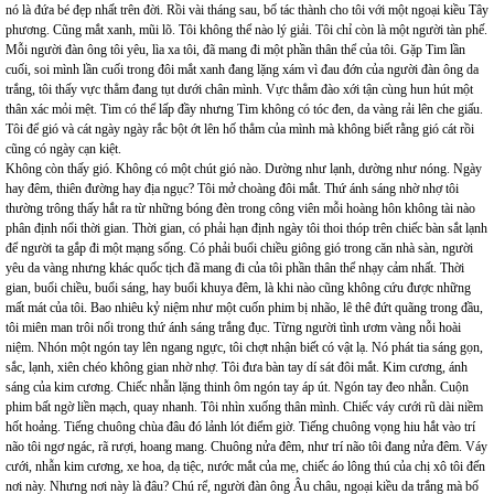
nó là đứa bé đẹp nhất trên đời. Rồi vài tháng sau, bố tác thành cho tôi với một ngoại kiều Tây
phương. Cũng mắt xanh, mũi lõ. Tôi không thể nào lý giải. Tôi chỉ còn là một người tàn phế.
Mỗi người đàn ông tôi yêu, lìa xa tôi, đã mang đi một phần thân thể của tôi. Gặp Tim lần
cuối, soi mình lần cuối trong đôi mắt xanh đang lặng xám vì đau đớn của người đàn ông da
trắng, tôi thấy vực thẳm đang tụt dưới chân mình. Vực thẳm đào xới tận cùng hun hút một
thân xác mỏi mệt. Tim có thể lấp đầy nhưng Tim không có tóc đen, da vàng rải lên che giấu.
Tôi để gió và cát ngày ngày rắc bột ớt lên hố thẳm của mình mà không biết rằng gió cát rồi
cũng có ngày cạn kiệt.
Không còn thấy gió. Không có một chút gió nào. Dường như lạnh, dường như nóng. Ngày
hay đêm, thiên đường hay địa ngục? Tôi mở choàng đôi mắt. Thứ ánh sáng nhờ nhợ tôi
thường trông thấy hắt ra từ những bóng đèn trong công viên mỗi hoàng hôn không tài nào
phân định nổi thời gian. Thời gian, có phải hạn định ngày tôi thoi thóp trên chiếc bàn sắt lạnh
để người ta gắp đi một mạng sống. Có phải buổi chiều giông gió trong căn nhà sàn, người
yêu da vàng nhưng khác quốc tịch đã mang đi của tôi phần thân thể nhạy cảm nhất. Thời
gian, buổi chiều, buổi sáng, hay buổi khuya đêm, là khi nào cũng không cứu được những
mất mát của tôi. Bao nhiêu kỷ niệm như một cuốn phim bị nhão, lê thê đứt quãng trong đầu,
tôi miên man trôi nổi trong thứ ánh sáng trắng đục. Từng người tình ươm vàng nỗi hoài
niệm. Nhón một ngón tay lên ngang ngực, tôi chợt nhận biết có vật lạ. Nó phát tia sáng gọn,
sắc, lạnh, xiên chéo không gian nhờ nhợ. Tôi đưa bàn tay dí sát đôi mắt. Kim cương, ánh
sáng của kim cương. Chiếc nhẫn lặng thinh ôm ngón tay áp út. Ngón tay đeo nhẫn. Cuộn
phim bất ngờ liền mạch, quay nhanh. Tôi nhìn xuống thân mình. Chiếc váy cưới rũ dài niềm
hốt hoảng. Tiếng chuông chùa đâu đó lảnh lót điểm giờ. Tiếng chuông vọng hiu hắt vào trí
não tôi ngơ ngác, rã rượi, hoang mang. Chuông nửa đêm, như trí não tôi đang nửa đêm. Váy
cưới, nhẫn kim cương, xe hoa, dạ tiệc, nước mắt của mẹ, chiếc áo lông thú của chị xô tôi đến
nơi này. Nhưng nơi này là đâu? Chú rể, người đàn ông Âu châu, ngoại kiều da trắng mà bố