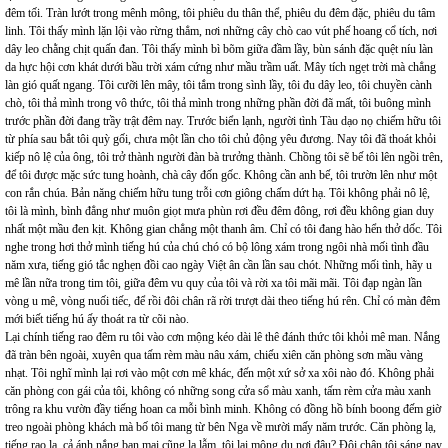
đêm tối. Tràn lướt trong mênh mông, tôi phiêu du thân thể, phiêu du đêm đặc, phiêu du tâm
linh. Tôi thấy mình lặn lội vào rừng thẳm, nơi những cây chò cao vút phế hoang cổ tích, nơi
dây leo chằng chịt quấn đan. Tôi thấy mình bì bõm giữa đầm lầy, bùn sánh đặc quệt níu làn
da hực hội cơn khát dưới bầu trời xám cứng như mầu trầm uất. Mây tích ngẹt trời mà chẳng
làn gió quất ngang. Tôi cưỡi lên mây, tôi tắm trong sình lầy, tôi đu dây leo, tôi chuyền cành
chò, tôi thả mình trong vô thức, tôi thả mình trong những phần đời đã mất, tôi buông mình
trước phần đời đang trầy trật đêm nay. Trước biển lạnh, người tình Tàu dạo nọ chiếm hữu tôi
từ phía sau bắt tôi quỳ gối, chưa một lần cho tôi chủ động yêu đương. Nay tôi đã thoát khỏi
kiếp nô lệ của ông, tôi trở thành người đàn bà trưởng thành. Chồng tôi sẽ bế tôi lên ngồi trên,
để tôi được mặc sức tung hoành, chà cây đốn gốc. Không cần anh bế, tôi trườn lên như một
con rắn chúa. Bản năng chiếm hữu tung trỗi cơn giông chấm dứt hạ. Tôi không phải nô lệ,
tôi là mình, bình đẳng như muôn giọt mưa phùn rơi đều đêm đông, rơi đều không gian duy
nhất một mầu đen kịt. Không gian chẳng một thanh âm. Chỉ có tôi đang hào hển thở dốc. Tôi
nghe trong hơi thở mình tiếng hú của chú chó có bộ lông xám trong ngôi nhà mối tình đầu
năm xưa, tiếng gió tắc nghẹn đồi cao ngày Việt ân cần lần sau chót. Những mối tình, hãy u
mê lần nữa trong tim tôi, giữa đêm vu quy của tôi và rời xa tôi mãi mãi. Tôi đạp ngàn lần
vòng u mê, vòng nuối tiếc, để rồi đôi chân rã rời trượt dài theo tiếng hú rên. Chỉ có màn đêm
mới biết tiếng hú ấy thoát ra từ cõi nào.
Lại chính tiếng rao đêm ru tôi vào cơn mộng kéo dài lê thê đánh thức tôi khỏi mê man. Nắng
đã tràn bên ngoài, xuyên qua tấm rèm màu nâu xám, chiếu xiên căn phòng sơn mầu vàng
nhạt. Tôi nghĩ mình lại rơi vào một cơn mê khác, đến một xứ sở xa xôi nào đó. Không phải
căn phòng con gái của tôi, không có những song cửa sổ màu xanh, tấm rèm cửa màu xanh
trông ra khu vườn đầy tiếng hoan ca mỗi bình minh. Không có đồng hồ bính boong đếm giờ
treo ngoài phòng khách mà bố tôi mang từ bên Nga về mười mấy năm trước. Căn phòng lạ,
tiếng rao lạ, cả ánh nắng ban mai cũng lạ lẫm, tôi lại mộng du nơi đâu? Đôi chân tôi sáng nay