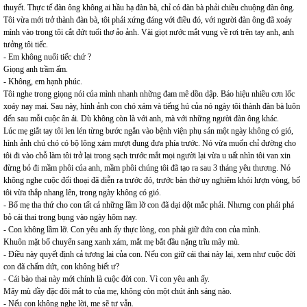
thuyết. Thực tế đàn ông không ai hầu hạ đàn bà, chỉ có đàn bà phải chiều chuộng đàn ông.
Tôi vừa mới trở thành đàn bà, tôi phải xứng đáng với điều đó, với người đàn ông đã xoáy
mình vào trong tôi cắt đứt tuổi thơ ảo ảnh. Vài giọt nước mắt vụng về rơi trên tay anh, anh
tưởng tôi tiếc.
- Em không nuối tiếc chứ ?
Giọng anh trầm ấm.
- Không, em hạnh phúc.
Tôi nghe trong giọng nói của mình nhanh những đam mê dồn dập. Báo hiệu nhiều cơn lốc
xoáy nay mai. Sau này, hình ảnh con chó xám và tiếng hú của nó ngày tôi thành đàn bà luôn
đến sau mỗi cuộc ân ái. Dù không còn là với anh, mà với những người đàn ông khác.
Lúc mẹ giắt tay tôi len lén từng bước ngắn vào bệnh viện phụ sản một ngày không có gió,
hình ảnh chú chó có bộ lông xám mượt đung đưa phía trước. Nó vừa muốn chỉ đường cho
tôi đi vào chỗ làm tôi trở lại trong sạch trước mắt mọi người lại vừa u uất nhìn tôi van xin
đừng bỏ đi mầm phôi của anh, mầm phôi chúng tôi đã tạo ra sau 3 tháng yêu thương. Nó
không nghe cuộc đối thoại đã diễn ra trước đó, trước bàn thờ uy nghiêm khói lượn vòng, bố
tôi vừa thắp nhang lên, trong ngày không có gió.
- Bố mẹ tha thứ cho con tất cả những lầm lỡ con đã dại dột mắc phải. Nhưng con phải phá
bỏ cái thai trong bụng vào ngày hôm nay.
- Con không lầm lỡ. Con yêu anh ấy thực lòng, con phải giữ đứa con của mình.
Khuôn mặt bố chuyển sang xanh xám, mắt mẹ bắt đầu nặng trĩu mây mù.
- Điều này quyết định cả tương lai của con. Nếu con giữ cái thai này lại, xem như cuộc đời
con đã chấm dứt, con không biết ư?
- Cái bào thai này mới chính là cuộc đời con. Vì con yêu anh ấy.
Mây mù dầy đặc đôi mắt to của mẹ, không còn một chút ánh sáng nào.
- Nếu con không nghe lời, mẹ sẽ tự vẫn.