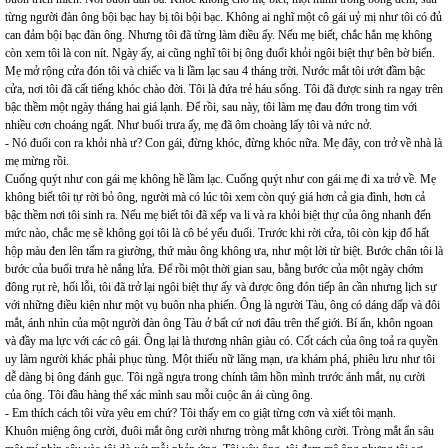
từng người đàn ông bội bạc hay bị tôi bội bạc. Không ai nghĩ một cô gái uỷ mị như tôi có đủ
can đảm bội bạc đàn ông. Nhưng tôi đã từng làm điều ấy. Nếu mẹ biết, chắc hẳn mẹ không
còn xem tôi là con nít. Ngày ấy, ai cũng nghĩ tôi bị ông đuổi khỏi ngôi biệt thự bên bờ biển.
Mẹ mở rộng cửa đón tôi và chiếc va li lầm lạc sau 4 tháng trời. Nước mắt tôi ướt đầm bậc
cửa, nơi tôi đã cất tiếng khóc chào đời. Tôi là đứa trẻ háu sống. Tôi đã được sinh ra ngay trên
bậc thềm một ngày tháng hai giá lạnh. Để rồi, sau này, tôi làm mẹ đau đớn trong tim với
nhiều cơn choáng ngất. Như buổi trưa ấy, mẹ đã ôm choàng lấy tôi và nức nở.
- Nó đuổi con ra khỏi nhà ư? Con gái, đừng khóc, đừng khóc nữa. Mẹ đây, con trở về nhà là
mẹ mừng rồi.
Cuống quýt như con gái mẹ không hề lầm lạc. Cuống quýt như con gái mẹ đi xa trở về. Mẹ
không biết tôi tự rời bỏ ông, người mà có lúc tôi xem còn quý giá hơn cả gia đình, hơn cả
bậc thềm nơi tôi sinh ra. Nếu mẹ biết tôi đã xếp va li và ra khỏi biệt thự của ông nhanh đến
mức nào, chắc mẹ sẽ không gọi tôi là cô bé yếu đuối. Trước khi rời cửa, tôi còn kịp đổ hất
hộp màu đen lên tấm ra giường, thứ màu ông không ưa, như một lời từ biệt. Bước chân tôi là
bước của buổi trưa hè nắng lửa. Để rồi một thời gian sau, bằng bước của một ngày chớm
đông rụt rè, hối lỗi, tôi đã trở lại ngôi biệt thự ấy và được ông đón tiếp ân cần nhưng lịch sự
với những điều kiện như một vụ buôn nha phiến. Ông là người Tàu, ông có dáng dấp và đôi
mắt, ánh nhìn của một người đàn ông Tàu ở bất cứ nơi đâu trên thế giới. Bí ẩn, khôn ngoan
và đầy ma lực với các cô gái. Ông lại là thương nhân giàu có. Cốt cách của ông toả ra quyền
uy làm người khác phải phục tùng. Một thiếu nữ lãng mạn, ưa khám phá, phiêu lưu như tôi
dễ dàng bị ông đánh gục. Tôi ngã ngựa trong chính tâm hồn mình trước ánh mắt, nụ cười
của ông. Tôi đầu hàng thể xác mình sau mỗi cuộc ân ái cùng ông.
- Em thích cách tôi vừa yêu em chứ? Tôi thấy em co giật từng cơn và xiết tôi mạnh.
Khuôn miệng ông cười, đuôi mắt ông cười nhưng tròng mắt không cười. Tròng mắt ẩn sâu