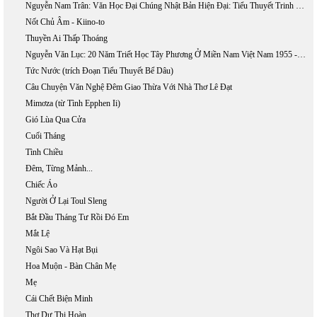
Nguyễn Nam Trân: Văn Học Đại Chúng Nhật Bản Hiện Đại: Tiểu Thuyết Trinh Thám Và Khoa Học Giả Tưởng
Nốt Chủ Âm - Kiino-to
Thuyền Ai Thấp Thoáng
Nguyễn Văn Lục: 20 Năm Triết Học Tây Phương Ở Miền Nam Việt Nam 1955 - 1975
Tức Nước (trích Đoạn Tiểu Thuyết Bể Dâu)
Câu Chuyện Văn Nghệ Đêm Giao Thừa Với Nhà Thơ Lê Đạt
Mimơza (từ Tình Epphen Ii)
Gió Lùa Qua Cửa
Cuối Tháng
Tình Chiều
Đêm, Từng Mảnh...
Chiếc Áo
Người Ở Lại Toul Sleng
Bắt Đầu Tháng Tư Rồi Đó Em
Mắt Lệ
Ngôi Sao Và Hạt Bụi
Hoa Muộn - Bàn Chân Mẹ
Mẹ
Cái Chết Biện Minh
Thơ Dư Thị Hoàn