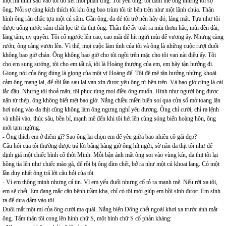
một mí nhìn sâu vào tôi dò xét mỗi phản ứng. Tôi yêu ông, tôi đam mê ông nhưng tôi sợ
ông. Nỗi sợ càng kích thích tôi khi ông bao trùm tôi từ bên trên như một lãnh chúa. Thân
hình ông rắn chắc tựa một củ sâm. Gần ông, da dẻ tôi trở nên hây đỏ, láng mát. Tựa như tôi
được uống nước sâm chắt lọc từ da thịt ông. Thân thể ấy toát ra mùi thơm hắc, mùi đền đài,
lăng tẩm, uy quyền. Tôi cố ngước lên cao, cao mãi để hít ngửi mùi đế vương ấy. Nhưng càng
rướn, ông càng vươn lên. Vì thế, mọi cuộc làm tình của tôi và ông là những cuộc rượt đuổi
không bao giờ chán. Ông không bao giờ cho tôi ngồi trên mặc cho tôi van nài điều ấy. Tôi
cho em sung sướng, tôi cho em tất cả, tôi là Hoàng thượng của em, em hãy tận hưởng đi.
Giọng nói của ông đúng là giọng của một vị Hoàng đế. Tôi đê mê tận hưởng những khoái
cảm ông mang lại, để rồi lần sau lại van xin được yêu ông từ bên trên. Và bao giờ cũng là cái
lắc đầu. Nhưng tôi thoả mãn, tôi phục tùng mọi điều ông muốn. Hình như người ông được
nặn từ thép, ông không biết mệt bao giờ. Nắng chiều miền biển soi qua cửa sổ mở toang lặn
hơi nóng vào da thịt cũng không làm ông ngưng nghỉ yêu đương. Ông chỉ cười, chỉ ra lệnh
và nhồi vào, thúc sâu, bền bỉ, mạnh mẽ đến khi tôi hét lên cùng sóng biển hoàng hôn, ông
mới tạm ngừng.
- Ông thích em ở điểm gì? Sao ông lại chọn em để yêu giữa bao nhiêu cô gái đẹp?
Câu hỏi của tôi thường được trả lời bằng hàng giờ ông hít ngửi, sờ nắn da thịt tôi như để
định giá một chiếc bình cổ thời Minh. Mỗi bận ánh mắt ông soi vào vùng kín, da thịt tôi lại
hồng tía lên như chiếc mào gà, để rồi bị ông dìm chết, bở ra như một củ khoai lang. Có một
lần duy nhất ông trả lời câu hỏi của tôi.
- Vì em thông minh nhưng cả tin. Vì em yếu đuối nhưng cố tỏ ra mạnh mẽ. Nếu rời xa tôi,
em sẽ chết. Em đang mắc căn bệnh trầm kha, chỉ có tôi mới giúp em hồi sinh được. Em sinh
ra để dựa dẫm vào tôi.
Đuôi mắt một mí của ông cười ma quái. Nắng biển Đông chết ngoài khơi xa trước ánh mắt
ông. Tấm thân tôi cong lên hình chữ S, một hình chữ S cố phản kháng: