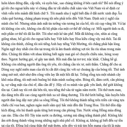
luôn khen đứng đắn, cấp tiến, và uyên bác, sao chàng không ở bên cạnh tôi? Bố nói đồng ý
gả tôi cho ngoại kiều này vì chàng đầu tư rất nhiều chất xám vào Việt Nam và sẽ định cư
vĩnh viễn trên mảnh đất hình chữ S. Tôi manh nha ý nghĩ biết đâu ở đất nước xinh đẹp Âu
châu quê hương, chàng phạm trọng tội nên phải trốn đến Việt Nam. Định nói ý nghĩ của
mình cho bố. Nhưng nhìn ánh mắt tin tưởng vào tương lai của bố, tôi cúi cụp vâng lời. Vả lại
tôi không còn sức, không còn đủ bộ phận của một cơ thể để chống cự. Mỗi người tình ra đi,
một phần cơ thể tôi đã lìa đứt. Tôi như một kẻ tàn phế. Mắt đã không còn, nhìn ai cũng
giống nhau, bố gả tôi cho ngoại kiều hay Việt kiều hay Hoa kiều cũng vậy mà thôi. Tai đã
không còn thính, chồng tôi nói tiếng Anh hay tiếng Việt Mường, tôi chẳng phải bận lòng.
Ngôn ngữ duy nhất còn tồn tại trong tôi là âm thanh những sợi tóc líu ríu nhau trong màn
đêm. Chúng thì thầm với nhau không biết ngày mai gió sẽ chuyển chiều nào, hòng xoay
theo. Ngược hướng gió, sẽ gãy tan tành. Rồi mái đầu lại trơ trơ, trậc khấc. Chẳng hề gì.
Không còn những người đàn ông tôi yêu, tôi chẳng cần tóc tơ, môi thắm. Chẳng để cho ai.
Dòng suy nghĩ miên man của tôi bị cắt đứt cùng lúc với sự choàng ập của bóng tối. Thứ ánh
sáng mờ mờ, nhờ nhợ đèn công viên lay lắt một hồi đã lụi. Trống rỗng tựa một nhánh cây
khô mùa đông, tôi mệt mỏi buông bỏ thân mình xuống nệm. Bóng tối, đám cưới, căn phòng
lạ, sự vắng mặt của chú rể, đâu cần để ý. Hãy cố ru mình vào giấc yên lành, thế giới không
tồn tại. Cánh tay tôi rơi dài bên tôi, tựa tiếng thở sâu từ ngàn năm trước. Tôi thở mơn man,
dịu dàng trên đồi cao cùng người tình xa xứ đáng thương. Tôi thở lười biếng, hão huyền bên
người đàn ông dậy nực phù sa sông Hồng. Tôi thở không thành tiếng trên triền cát vàng tựa
chiếu chỉ vua ban, nghẹn ngào nuốt sâm quý hắc mùi đền đài Trung Hoa. Tôi thở dồn dập
kích động, rên hú thanh quản từng hơi trong căn phòng Tim. Nước sông Hồng mùa đông
cạn ráo. Dầu cho Hồ Tây tràn nước ra đường, sương mù dăng trắng thành phố. Không khí
ẩm ướt đọng thành vũng trong những ngôi nhà phố cổ. Không ai, không gì biết đến sự tồn
tại của tôi. Đồng loã cùng thân thể mát thơm, uốn dẻo và trái tim hỗn mang của tôi là màu