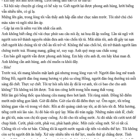
- Em hay nói anh lười biếng. Lười biếng làm sao có xe mà đi?
- Xã hội này chuyện gì cũng có hể xảy ra. Giết người lại được phong anh hùng, lười biếng
vẫn nhiều tiền, có gì lạ.
Miệng lên gân, trong lòng tôi vẫn thấy anh hấp dẫn như chục năm trước. Tôi nhớ chú chó
màu xám và ngôi nhà ấm áp.
- Gặp lại em là niềm vui lớn nhất của anh.
Anh không biết rằng chỉ vài chục phút sau câu nói ấy, tai hoạ đã ập xuống. Lần tái ngộ với
người xưa trở thành nguyên nhân đưa anh vào chốn tội tù. Mãi nhìn tôi, anh đã gây tai nạn
chết người khi chúng tôi từ chỗ ăn tối trở về. Không thể nào chối bỏ, tôi trở thành người làm
chứng trước toà. Hoang mang, giằng xé, suy sụp. Anh quỳ mọp sau chấn song:
- Em bảo giết người vẫn được phong anh hùng. Em hãy cứu anh đi, em hãy khai man đi.
Anh không cần anh hùng, anh chỉ muốn ra khỏi đây.
- Hèn!
Trước toà, tôi mang khuôn mặt lạnh giá nhưng trong lòng vụn vỡ. Người đàn ông mê tranh
Đông Hồ, người đàn ông mang hương vị phù sa sông Hồng, người đàn ông thưởng trà mỗi
sáng đã chết. Thực sự chết. Tôi tự hỏi nếu khi ấy đã là vợ anh, tôi có bao che cho anh
không? Tôi không trả lời được. Trái tim cứng lưỡi trong hỗn mang thất vọng.
Một làn gió bỗng thốc qua khung cửa mang theo hơi lạnh. Tôi rùng mình. Đồng hồ điểm
mười một tiếng gọn lảnh. Giờ đã điểm. Giờ của tôi đã điểm thực sự. Ôm ngực, tôi trông
không gian vần vũ trong vô thức. Rồi ai đó quàng cánh tay tôi, ai đó kéo tôi đi. Mùi hương,
tiếng cười nói lào xào. Ai đó bảo tôi quỳ lạy. Màu đỏ tràn ngập. Những mâm sính lễ, chiếc
áo ghì tôi, màu son chị tôi quay cuồng. Ai đó cho tôi uống nước. Ai đó nhắc tôi cười tươi để
chụp hình. Cười, phải cười, phải vui, phải hạnh phúc. Một cuộc sống mới. Sẽ có tất cả.
Chồng tôi có vốn tư bản. Chồng tôi là người nước ngoài cấp tiến và nhiều thế lực. Tôi không
còn sợ bị người đời ăn hiếp. Xứ này nhiều tiền và thế lực, muốn thứ gì chẳng được. Tình