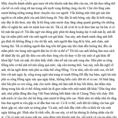
Mây chuyển thành nhiều giọt mưa rớt trên khuôn mặt đau đớn của mẹ, rớt dài theo tiếng thở
của bố và cuối cùng rớt tan trong nỗi tuyệt vọng đường cùng của tôi. Chú chó lông xám
mượt không tưởng tượng được chuyện của con người. Vẫn không một chút gió nào khi
người ta cời mầm phôi của anh khỏi bụng tôi. Này đây là môi bỏng, này đây là lưỡi nóng,
này đây là đùi thon, này đây là bộ lông xám mượt chạy lăng xăng quanh giường rên những
điều vô nghĩa lúc anh rót mình hoà vào tôi. Tất cả, tất cả từ từ ra đi theo bàn tay bà bác sĩ có
bộ mặt dài quá cỡ. Tôi đâu ngờ vào đúng giây phút tôi đang hoảng dại vì mất mát ấy, anh đã
kịp cài mầm phôi mới vào một người con gái khác. Sau này, anh thanh minh rằng anh biết
gia đình tôi không đồng ý cho tôi lấy anh, một người đàn ông đã ly hôn, anh chán, anh
buông thả. Tất cả những người đàn ông trên thế gian này khi chán đều buông thả, đều cài
mầm phôi vào bụng một người đàn bà vô tội vạ thế ư? Tôi hỏi sao anh không làm mọi cách
để dành lấy tôi, giữ lấy đứa con nếu thực lòng yêu tôi thay vì lột váy một cô gái khác để
khoả lấp? Anh cúi mặt, tôi nhìn thấy chiếc cằm trễ nải của anh rung nhẹ. Mùi phù sa sông
Hồng trên cơ thể anh trở nên nồng quá mức, sắp sửa trương thối. Sau này, mỗi lần nghĩ về
anh, tôi lại ngửi được mùi phù sa châu thổ sông Hồng. Và tự nhủ, nếu tôi sinh con, rồi kết
hôn với anh ngày ấy, sống trong ngôi nhà trang trí tranh Đông Hồ đầy bụi bám, ngửi hít mùi
phù sa sông Hồng ngày này qua ngày khác, không hiểu cuộc đời tôi sẽ ra sao. Sẽ bình lặng
như bãi phù sa ven sông, mặc cho nước dâng nổi làm mất đi hay bồi thêm, âm thầm chịu
đựng trong khi rất có thể chồng mình lại đi gieo mầm trên một mảnh đất khác? Đàn ông như
anh, như phần đông đàn ông Việt Nam không biết đánh vần từ Chung Thủy trôi chảy. Đôi
mắt trách cứ của chú chó bộ lông xám mượt lơ lửng trên cao. Hình như nó nhắn nhủ tôi rằng
bào thai người ta vừa gắp ra sẽ đầu thai vào nó. Có lẽ vì thế, suốt đời tôi chẳng còn bao giờ
được gặp nó, như một sự trừng phạt. Và anh, mối tình đầu vĩnh viễn ra khỏi tôi vào một
ngày không gió. Hình như là vĩnh viễn, dù sau này, có trở lại nhưng là chứng nhân của tội
ác. Chỉ có mây mù trong mắt mẹ, mùa đông trên khuôn mặt cha, nỗi trách cứ của tia nhìn chú