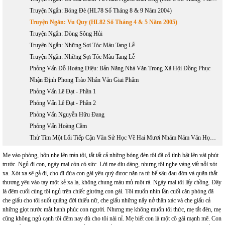
Truyện Ngắn: Bóng Đè (HL78 Số Tháng 8 & 9 Năm 2004)
Truyện Ngắn: Vu Quy (HL82 Số Tháng 4 & 5 Năm 2005)
Truyện Ngắn: Dòng Sông Hủi
Truyện Ngắn: Những Sợi Tóc Màu Tang Lễ
Truyện Ngắn: Những Sợi Tóc Màu Tang Lễ
Phỏng Vấn Đỗ Hoàng Diệu: Bản Năng Nhà Văn Trong Xã Hội Đồng Phục
Nhận Định Phong Trào Nhân Văn Giai Phẩm
Phỏng Vấn Lê Đạt - Phần 1
Phỏng Vấn Lê Đạt - Phần 2
Phỏng Vấn Nguyễn Hữu Đang
Phỏng Vấn Hoàng Cầm
Thử Tìm Một Lối Tiếp Cận Văn Sử Học Về Hai Mươi Nhăm Năm Văn Học Việt Nam Hải Ngoại 1975 - 2000
Mẹ vào phòng, hôn nhẹ lên trán tôi, tắt tất cả những bóng đèn tôi đã cố tình bật lên vài phút
trước. Ngủ đi con, ngày mai còn có sức. Lời mẹ dịu dàng, nhưng tôi nghe váng vất nỗi xót
xa. Xót xa sẽ gả đi, cho đi đứa con gái yêu quý được nặn ra từ bể sâu đau đớn và quặn thắt
thương yêu vào tay một kẻ xa lạ, không chung máu mủ ruột rà. Ngày mai tôi lấy chồng. Đây
là đêm cuối cùng tôi ngủ trên chiếc giường con gái. Tôi muốn nhìn lần cuối căn phòng đã
che giấu cho tôi suốt quãng đời thiếu nữ, che giấu những nẩy nở thân xác và che giấu cả
những giọt nước mắt hạnh phúc con người. Nhưng mẹ không muốn tôi thức, mẹ tắt đèn, mẹ
cũng không ngủ cạnh tôi đêm nay dù cho tôi nài nỉ. Mẹ biết con là một cô gái mạnh mẽ. Con