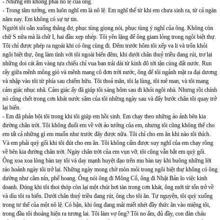
- Nhưng em không phải nô lệ của ông.
- Trong tâm tưởng, em luôn nghĩ em là nô lệ. Em nghĩ thế từ khi em chưa sinh ra, từ cả ngàn
năm nay. Em không có sự tự tin.
Người tôi oằn xuống thẳng đơ, phục tùng giọng nói, phục tùng ý nghĩ của ông. Không còn
chữ S nữa mà là chữ I, hai đầu xẹp nhép. Tôi yên lặng để ông giam lỏng trong ngôi biệt thự.
Tôi chỉ được phép ra ngoài khi có ông cùng đi. Đêm trước hôm tôi xếp va li và trốn khỏi
ngôi biệt thự, ông làm tình với tôi ngoài biển đêm, khi dưới chân thuỷ triều đang rút, trơ lại
những doi cát ẩm vàng tựa chiếu chỉ vua ban trải dài từ kinh đô tới tận cùng đất nước. Run
rẩy giữa mênh mông gió và mênh mang cô đơn trời nước, ông để tôi ngảnh mặt ra đại dương
và nhập vào tôi từ phía sau chiếm hữu. Tôi thoả mãn, tôi lạ lùng, tôi mê man, và tôi mang
cảm giác nhục nhã. Cảm giác ấy đã giúp tôi sáng hôm sau đi khỏi ngôi nhà. Nhưng rồi chính
nó cũng chết trong cơn khát nước sâm của tôi những ngày sau và đẩy bước chân tôi quay trở
lại biển.
- Em đã phản bội tôi trong khi tôi giúp em hồi sinh. Em chạy theo những ảo ảnh bên kia
đường chân trời. Tôi không đuổi em về với ảo tưởng của em, nhưng tôi cũng không thể cho
em tất cả những gì em muốn như trước đây được nữa. Tôi chỉ cho em ăn khi nào tôi thích.
Và em phải quỳ gối khi tôi đút cho em ăn. Tôi không cấm được suy nghĩ của em chạy rông
về bên kia đường chân trời. Ngày chân trời của em vụn vỡ, tôi cũng vẫn bắt em quỳ gối.
Ông xoa xoa lòng bàn tay tôi và day mạnh huyệt đạo trên mu bàn tay khi buông những lời
ráo hoảnh ngày tôi trở lại. Những ngày mong chờ mòn mỏi trong ngôi biệt thự không có ông
dường như câm nín, phế hoang. Ông nói ông đi Mông Cổ, ông đi Nhật Bản lo việc kinh
doanh. Đúng khi tôi thoi thóp còn lại một chút hơi tàn trong cơn khát, ông mới từ tốn trở về
và dìu tôi ra biển. Dưới chân thuỷ triều đang rút, ông cho tôi ăn. Tự nguyện, tôi quỳ xuống
trong tư thế của một nô lệ. Có bận, khi ông đang mải miết nhét đầy thức ăn vào miệng tôi,
trong đầu tôi thoáng hiện ra tương lai. Tôi làm vợ ông? Tôi no ấm, đủ đầy, con đàn cháu