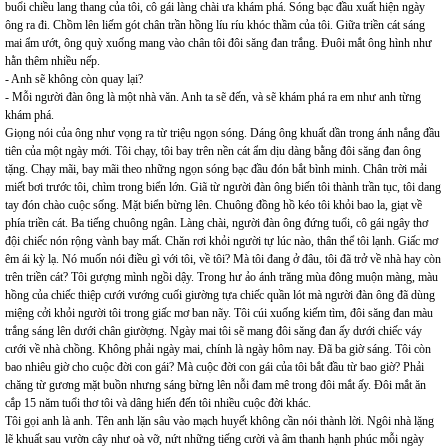
buổi chiều lang thang của tôi, cô gái làng chài ưa khám phá. Sóng bạc đầu xuất hiện ngày
ông ra đi. Chồm lên liếm gót chân trần hồng líu ríu khóc thầm của tôi. Giữa triền cát sáng
mai ẩm ướt, ông quỳ xuống mang vào chân tôi đôi săng đan trắng. Đuôi mắt ông hình như
hằn thêm nhiều nếp.
- Anh sẽ không còn quay lại?
- Mỗi người đàn ông là một nhà văn. Anh ta sẽ đến, và sẽ khám phá ra em như anh từng
khám phá.
Giọng nói của ông như vọng ra từ triệu ngọn sóng. Dáng ông khuất dần trong ánh nắng đầu
tiên của một ngày mới. Tôi chạy, tôi bay trên nền cát ẩm dịu dàng bằng đôi săng đan ông
tặng. Chạy mãi, bay mãi theo những ngọn sóng bạc đầu đón bắt bình minh. Chân trời mải
miết bơi trước tôi, chìm trong biển lớn. Giã từ người đàn ông biến tôi thành trần tục, tôi dang
tay đón chào cuộc sống. Mặt biển bừng lên. Chuông đồng hồ kéo tôi khỏi bao la, giạt về
phía triền cát. Ba tiếng chuông ngân. Làng chài, người đàn ông đứng tuổi, cô gái ngây thơ
đội chiếc nón rộng vành bay mất. Chăn rơi khỏi người tự lúc nào, thân thể tôi lạnh. Giấc mơ
êm ái kỳ lạ. Nó muốn nói điều gì với tôi, về tôi? Mà tôi đang ở đâu, tôi đã trở về nhà hay còn
trên triền cát? Tôi gượng mình ngồi dậy. Trong hư ảo ánh trăng mùa đông muộn màng, màu
hồng của chiếc thiệp cưới vướng cuối giường tựa chiếc quần lót mà người đàn ông đã dùng
miệng cởi khỏi người tôi trong giấc mơ ban nãy. Tôi cúi xuống kiếm tìm, đôi săng đan màu
trắng sáng lên dưới chân giườợng. Ngày mai tôi sẽ mang đôi săng đan ấy dưới chiếc váy
cưới về nhà chồng. Không phải ngày mai, chính là ngày hôm nay. Đã ba giờ sáng. Tôi còn
bao nhiêu giờ cho cuộc đời con gái? Mà cuộc đời con gái của tôi bắt đầu từ bao giờ? Phải
chăng từ gương mặt buồn nhưng sáng bừng lên nỗi đam mê trong đôi mắt ấy. Đôi mắt ăn
cắp 15 năm tuổi thơ tôi và dâng hiến đến tôi nhiều cuộc đời khác.
Tôi gọi anh là anh. Tên anh lặn sâu vào mạch huyết không cần nói thành lời. Ngôi nhà lặng
lẽ khuất sau vườn cây như oà vỡ, nứt những tiếng cười và âm thanh hạnh phúc mỗi ngày