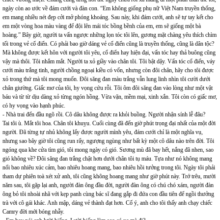
ngày còn ao ước về đám cưới và đàn con. “Em không giống phụ nữ Việt Nam truyền thống,
em mang nhiều nét đẹp cởi mở phóng khoáng. Sau này, khi đám cưới, anh sẽ tự tay kết cho
em một vòng hoa màu vàng để đội lên mái tóc bồng bềnh của em, em sẽ giống một bà
hoàng.” Bây giờ, người ta vấn ngược những lọn tóc tôi lên, gương mặt chàng yêu thích chìm
tối trong vẻ cổ điển. Có phải bao giờ dáng vẻ cổ điển cũng là truyền thống, cũng là dân tộc?
Mà không được kết hôn với người tôi yêu, cổ điển hay hiện đại, vấn tóc hay thả buông cũng
vậy mà thôi. Tôi nhắm mắt. Người ta xỏ giầy vào chân tôi. Tôi bật dậy. Vấn tóc cổ điển, váy
cưới màu trắng tinh, người chồng ngoại kiều có vốn, nhưng còn đôi chân, hãy cho tôi được
xỏ trong thứ mà tôi mong muốn. Đôi săng đan màu trắng vẫn lung linh nhìn tôi cười dưới
chân giường. Giấc mơ của tôi, hy vọng cứu rỗi. Tôi ôm đôi săng đan vào lòng như một vật
báu và từ từ dịu dàng xỏ từng ngón hồng. Vừa vặn, mềm mại, xinh xắn. Tôi còn có giấc mơ,
có hy vọng vào hạnh phúc.
- Nhà trai đến đầu ngõ rồi. Cô dâu không được ra khỏi buồng. Người nhận sính lễ đâu?
Tai tôi ù. Mắt tôi hoa. Chân tôi khuỵu. Cuối cùng đã đến giờ phút trọng đại nhất của một đời
người. Đã từng tự nhủ không lấy được người mình yêu, đám cưới chỉ là một nghĩa vụ,
nhưng sao bây giờ tôi cũng run rẩy, ngượng ngùng như bất kỳ một cô dâu nào trên đời. Tôi
ngóng qua khe cửa tìm gió, tôi mong ngày có gió. Sương mù đã bay hết, nắng đã nhen, sao
gió không về? Đôi săng đan trắng chật hơn dưới chân tôi tụ máu. Tựa như nó không mang
nổi bao nhiêu xúc cảm, bao nhiêu hoang mang, bao nhiêu hồi tưởng trong tôi. Ngày tôi phải
tham dự phiên toà xét xử anh, tôi cũng không hoang mang như giờ phút này. Trớ trêu, mười
năm sau, tôi gặp lại anh, người đàn ông đầu đời, người đàn ông có chú chó xám, người đàn
ông bỏ tôi nhoài nhã với kẹp panh cùng bác sĩ đang gắp đi đứa con đầu tiên để ngồi thưởng
trà với cô gái khác. Anh mập, dáng vẻ thành đạt hơn. Cố ý, anh cho tôi thấy anh chạy chiếc
Camry đời mới bóng nhẫy.