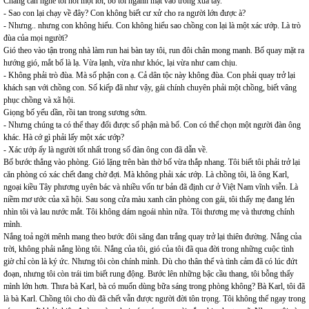
Chẳng cần nghe tôi nói một lời, bố tôi ngảnh mặt vào trong xua tay.
- Sao con lại chạy về đây? Con không biết cư xử cho ra người lớn được à?
- Nhưng.. nhưng con không hiểu. Con không hiểu sao chồng con lại là một xác ướp. Là trò
đùa của mọi người?
Gió theo vào tận trong nhà làm run hai bàn tay tôi, run đôi chân mong manh. Bố quay mặt ra
hướng gió, mắt bố là lạ. Vừa lạnh, vừa như khóc, lại vừa như cam chịu.
- Không phải trò đùa. Mà số phận con ạ. Cả dân tộc này không đùa. Con phải quay trở lại
khách sạn với chồng con. Số kiếp đã như vậy, gái chính chuyên phải một chồng, biết vâng
phục chồng và xã hội.
Giọng bố yếu dần, rồi tan trong sương sớm.
- Nhưng chúng ta có thể thay đổi được số phận mà bố. Con có thể chọn một người đàn ông
khác. Hà cớ gì phải lấy một xác ướp?
- Xác ướp ấy là người tốt nhất trong số đàn ông con đã dẫn về.
Bố bước thẳng vào phòng. Gió lặng trên bàn thờ bố vừa thắp nhang. Tôi biết tôi phải trở lại
căn phòng có xác chết đang chờ đợi. Mà không phải xác ướp. Là chồng tôi, là ông Karl,
ngoại kiều Tây phương uyên bác và nhiều vốn tư bản đã định cư ở Việt Nam vĩnh viễn. Là
niềm mơ ước của xã hội. Sau song cửa màu xanh căn phòng con gái, tôi thấy mẹ đang lén
nhìn tôi và lau nước mắt. Tôi không dám ngoái nhìn nữa. Tôi thương mẹ và thương chính
mình.
Nắng toả ngời mênh mang theo bước đôi săng đan trắng quay trở lại thiên đường. Nắng của
trời, không phải nắng lòng tôi. Nắng của tôi, gió của tôi đã qua đời trong những cuộc tình
giờ chỉ còn là ký ức. Nhưng tôi còn chính mình. Dù cho thân thể và tình cảm đã có lúc đứt
đoạn, nhưng tôi còn trái tim biết rung động. Bước lên những bậc cầu thang, tôi bỗng thấy
mình lớn hơn. Thưa bà Karl, bà có muốn dùng bữa sáng trong phòng không? Bà Karl, tôi đã
là bà Karl. Chồng tôi cho dù đã chết vẫn được người đời tôn trọng. Tôi không thể ngay trong