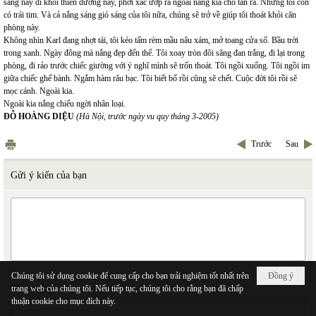
sáng nay đi khỏi thiên đường này, phơi xác ướp ra ngoài nắng kia cho tan rã. Nhưng tôi còn
có trái tim. Và cả nắng sáng gió sáng của tôi nữa, chúng sẽ trở về giúp tôi thoát khỏi căn
phòng này.
Không nhìn Karl đang nhợt tái, tôi kéo tấm rèm mầu nâu xám, mở toang cửa sổ. Bầu trời
trong xanh. Ngày đông mà nắng đẹp đến thế. Tôi xoay tròn đôi săng đan trắng, đi lại trong
phòng, đi rảo trước chiếc giường với ý nghĩ mình sẽ trốn thoát. Tôi ngồi xuống. Tôi ngồi im
giữa chiếc ghế bành. Ngắm hàm râu bạc. Tôi biết bố rồi cũng sẽ chết. Cuộc đời tôi rồi sẽ
mọc cánh. Ngoài kia.
Ngoài kia nắng chiếu ngời nhân loại.
ĐỖ HOÀNG DIỆU
(Hà Nội, trước ngày vu quy tháng 3-2005)
Trước
Sau
Gửi ý kiến của bạn
Chúng tôi sử dụng cookie để cung cấp cho bạn trải nghiệm tốt nhất trên
Đồng ý
Tên của bạn
trang web của chúng tôi. Nếu tiếp tục, chúng tôi cho rằng bạn đã chấp
thuận cookie cho mục đích này.