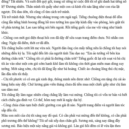
đống? Tất nhiên. Và suốt đời quỳ gối, trang sử riêng tư cuộc đời tôi sẽ ghi danh hai tiếng nô
lệ? Đương nhiên. Thân mình tôi quẫy như một con cá kình rồi náu lặng như con rùa lật
ngược. Dù đau dớn, tôi cũng cố tìm cách trở mình.
Tôi trở mình thật. Nhưng nhẹ nhàng trong cơn ngái ngủ. Tiếng chuông điện thoại đổ dồn
cộng lẫn tiếng bính boong đồng hồ treo tường len qua lớp kính dầy vào phòng, kéo giật tôi
về phía tương lai. Lao xao tiếng nói bên ngoài. Rồi tiếng guốc của mẹ vội vàng như hành
khúc.
- Chồng con mới gọi điện thoại hỏi con đã dậy để sửa soạn trang điểm chưa. Nó nhắn con
rằng: Ngày đã điểm, thời cơ đã đến.
Tôi chẳng buồn cười lời mẹ vừa nói. Người đàn ông còn mấy tiếng nữa là chồng tôi hay nói
những điều kỳ lạ. Tôi nghĩ đến lời của người tình Tàu dạo nọ: “Em ảo tưởng về bên kia
đường chân trời.” Chồng tôi có phải là đường chân trời? Tiếng guốc đi lại sột soạt và bà chị
tôi ào vào như một cơn gió sớm hanh khô làm tôi không còn thời gian miên man dòng suy
tưởng. Mới sáng sớm, chị tôi đã lộng lẫy như bà hoàng. Chiếc áo choàng lông thú chị mặc,
lần đầu tiên tôi thấy.
- Chị tốt phước có cô em gái xinh đẹp, thông minh nên được nhờ. Chồng em tặng chị cái áo
hàng hiệu này đấy. Chứ lương giáo viên tháng chưa đủ tiền mua một chiếc giầy như chị làm
sao dám mơ.
Tôi chẳng lấy làm ngạc nhiên cũng chẳng lấy làm vui mừng. Chồng tôi có vốn tư bản và biết
cách chiều gia đình vợ. Có thế, hôm nay mới là ngày đại hỷ.
- Công chúa chào tạm biệt chiếc giường con gái đi nào. Người trang điểm và người làm tóc
sắp đến rồi.
Màu son môi của chị tôi sáng nay đỏ quá. Có cần phải vui mừng đến thế không, có cần phải
phô trương đến thế không? Tôi uể oải xếp dọn chăn gối. Sương mù, sáng nay dăng đầy
sương mù. Báo hiệu một này nắng giá và không gió. Làn gió hồi đêm có lẽ vừa lặn theo