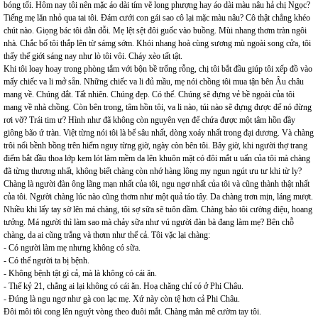
bóng tối. Hôm nay tôi nên mặc áo dài tím vẽ long phượng hay áo dài màu nâu hả chị Ngọc?
Tiếng mẹ lăn nhỏ qua tai tôi. Đám cưới con gái sao cô lại mặc màu nâu? Cô thật chẳng khéo
chút nào. Giọng bác tôi dằn dỗi. Mẹ lệt sệt đôi guốc vào buồng. Mùi nhang thơm tràn ngôi
nhà. Chắc bố tôi thắp lên từ sámg sớm. Khói nhang hoà cùng sương mù ngoài song cửa, tôi
thấy thế giới sáng nay như lò tôi vôi. Cháy xèo tất tật.
Khi tôi loay hoay trong phòng tắm với bộn bề trống rỗng, chị tôi bắt đầu giúp tôi xếp đồ vào
mấy chiếc va li mở sẵn. Những chiếc va li đủ mầu, mẹ nói chồng tôi mua tận bên Âu châu
mang về. Chúng đắt. Tất nhiên. Chúng đẹp. Có thể. Chúng sẽ đựng vẻ bề ngoài của tôi
mang về nhà chồng. Còn bên trong, tâm hồn tôi, va li nào, túi nào sẽ đựng được để nó đừng
rơi vỡ? Trái tim ư? Hình như đã không còn nguyên vẹn để chứa được một tâm hồn đầy
giông bão ứ tràn. Việt từng nói tôi là bể sâu nhất, dòng xoáy nhất trong đại dương. Và chàng
trôi nổi bềnh bồng trên hiểm nguy từng giờ, ngày còn bên tôi. Bây giờ, khi người thợ trang
điểm bắt đầu thoa lớp kem lót làm mềm da lên khuôn mặt có đôi mắt u uẩn của tôi mà chàng
đã từng thương nhất, không biết chàng còn nhớ hàng lông my ngun ngút ưu tư khi từ ly?
Chàng là người đàn ông lãng mạn nhất của tôi, ngu ngơ nhất của tôi và cũng thành thật nhất
của tôi. Người chàng lúc nào cũng thơm như một quả táo tây. Da chàng trơn mịn, láng mượt.
Nhiều khi lấy tay sờ lên má chàng, tôi sợ sữa sẽ tuôn dầm. Chàng bảo tôi cường điệu, hoang
tưởng. Má người thì làm sao mà chảy sữa như vú người đàn bà đang làm mẹ? Bên chỗ
chàng, da ai cũng trắng và thơm như thế cả. Tôi vặc lại chàng:
- Có người làm mẹ nhưng không có sữa.
- Có thể người ta bị bệnh.
- Không bệnh tật gì cả, mà là không có cái ăn.
- Thế kỷ 21, chẳng ai lại không có cái ăn. Hoạ chăng chỉ có ở Phi Châu.
- Đúng là ngu ngơ như gà con lạc mẹ. Xứ này còn tệ hơn cả Phi Châu.
Đôi môi tôi cong lên nguýt vòng theo đuôi mắt. Chàng mân mê cườm tay tôi.