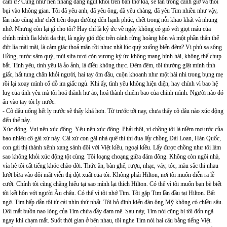
cảm ư? Cũng như nén nhang đang ngút khói trên bàn thờ kia, sẽ tàn trong canh giờ và thổi
bụi vào không gian. Tôi đã yêu anh, đã yêu ông, đã yêu chàng, đã yêu Tim nhiều như vậy,
lần nào cũng như chết trên đoạn đường đến hạnh phúc, chết trong nỗi khao khát và nhung
nhớ. Nhưng còn lại gì cho tôi? Hay chỉ là ký ức về ngày không có gió với giọt máu của
chính mình lìa khỏi da thịt, là ngày gió độc trên cánh rừng hoàng hôn và một phần thân thể
đứt lìa mãi mãi, là cảm giác thoả mãn rồi nhục nhã lúc quỳ xuống biển đêm? Vị phù sa sông
Hồng, nước sâm quý, mùi sữa tươi còn vương ký ức không mang hình hài, không thể chụp
bắt. Tình yêu, tình yêu là ảo ảnh, là điều không thực. Đêm đêm, tôi thường giật mình tỉnh
giấc, hất tung chăn khỏi người, hai tay ôm đầu, cuộn khoanh như một hài nhi trong bụng mẹ
rồi lại xoay mình cố dỗ im giấc ngủ. Khi ấy, tình yêu không hiện diện, hay chính vì bao hệ
luỵ của tình yêu mà tôi hoá thành hư ảo, hoá thành chiêm bao của chính mình. Người nào đó
ấn vào tay tôi ly nước.
- Cô dâu uống hết ly nước sẽ thấy khá hơn. Từ trước tới nay, chưa thấy cô dâu nào xúc động
đến thế này.
Xúc động. Vui nên xúc động. Yêu nên xúc động. Phải thôi, vì chồng tôi là niềm mơ ước của
bao nhiêu cô gái xứ này. Cái xứ con gái nhà quê thì thi đua lấy chồng Đài Loan, Hàn Quốc,
con gái thị thành xênh xang sánh đôi với Việt kiều, ngoại kiều. Lấy được chồng như tôi làm
sao không khỏi xúc động tột cùng. Tôi loạng choạng giữa đám đông. Không còn ngôi nhà,
vỉa hè tôi cất tiếng khóc chào đời. Thức ăn, bàn ghế, rượu, nhạc, váy, tóc, màu sắc thi nhau
lướt bừa vào đôi mắt viễn thị đột xuất của tôi. Không phải Hilton, nơi tôi muốn diễn ra lễ
cưới. Chính tôi cũng chẳng hiểu tại sao mình lại thích Hilton. Có thể vì tôi muốn bạn bè biết
tôi kết hôn với người Âu châu. Có thể vì tôi nhớ Tim. Tôi gặp Tim lần đầu tại Hilton. Bất
ngờ. Tim hấp dẫn tôi từ cái nhìn thứ nhất. Tôi bỏ định kiến đàn ông Mỹ không có chiều sâu.
Đôi mắt buồn nao lòng của Tim chứa đầy đam mê. Sau này, Tim nói cũng bị tôi đốn ngã
ngay khi chạm mắt. Suốt thời gian ở bên nhau, tôi nghe Tim nói hai câu bằng tiếng Việt.