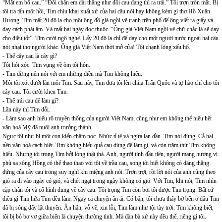
“Mắt em bổ cau.” “Đôi chân em dài thẳng như đôi cau đang thì ra trái.” Tôi trợn tròn mắt. Bị
tôi tra tấn một hồi, Tim chịu khai xuất xứ của hai câu nói hay không kém gì thơ Hồ Xuân
Hương. Tim mất 20 đô la cho một ông đồ già ngồi vẽ tranh trên phố để ông viết ra giấy và
dạy cách phát âm. Và mất hai ngày đọc thuộc. “Ông già Việt Nam ngồi vẽ chữ chắc là sẽ dạy
cho điều tốt”. Tim cười ngô nghê. Lấy 20 đô la chỉ để dạy cho một người nước ngoài hai câu
nói nhại thơ người khác. Ông già Việt Nam thời mở cửa! Tôi chạnh lòng xấu hổ.
- Thế cây cau là cây gì?
Tôi hỏi xóc. Tim vụng về ôm tôi hôn.
- Tim đừng nên nói với em những điều mà Tim không hiểu.
Môi tôi xót dưới làn môi Tim. Sau này, Tim đưa tôi lên chùa Trấn Quốc và tự hào chỉ cho tôi
cây cau. Tôi cười khen Tim.
- Thế trái cau để làm gì?
Lần này thì Tim dỗi.
- Làm sao anh hiểu rõ truyền thống của người Việt Nam, cũng như em không thể hiểu hết
văn hoá Mỹ đã nuôi anh trưởng thành.
Ngực tôi như bị một con kiến châm nọc. Nhức tỉ tê và ngứa lan dần. Tim nói đúng. Cả hai
nền văn hoá cách biệt. Tim không hiểu quả cau dùng để làm gì, và còn trăm thứ Tim không
hiểu. Nhưng tôi trọng Tim bởi lòng thật thà. Anh, người tình đầu tiên, người mang hương vị
phù sa sông Hồng có thể thao thao với tôi về trầu cau, song tôi biết không có dáng thẳng
đứng của cây cau trong suy nghĩ khi miệng anh nói. Trơn trợt, rồi lời nói của anh cũng theo
gió ra đi vào ngày có gió, và chết ngạt trong ngày không có gió. Với Tim, khi nói, Tim nhìn
cặp chân tôi và cố hình dung về cây cau. Tôi trọng Tim còn bởi tôi được Tim trọng. Bất cứ
điều gì Tim hứa Tim đều làm. Ngay cả chuyện ân ái. Có bận, tôi chưa thấy bờ bến ở đâu Tim
đã bị sóng đẩy lật thuyền. Ân hận, vỗ về, xin lỗi, Tim làm như tội tày trời. Tim không biết,
tôi bị bỏ bơ vơ giữa biển là chuyện thường tình. Mà đàn bà xứ này đều thế, riêng gì tôi.