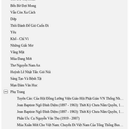
Bến Bờ Đợi Mong
Vẫn Còn Xa Cách
Dớp
Thôi Đành Để Gió Cuốn Đi
Yêu
Khổ - Chỉ Vì
Những Giấc Mơ
Vắng Mặt
Mùa Đang Mới
Thơ Nguyễn Nam An
Huỳnh Lê Nhật Tấn: Gió Núi
Sáng Tạo Và Bệnh Tật
Mạn Đàm Văn Học
Phụ Trang
Tuyên Cáo: Của Hội Đồng Lưỡng Viện Giáo Hội Phật Giáo VN Thống Nhất Về Việc TQ Xâm Lấn Hai Quần Đảo Hoàng Sa Và Trường Sa
Jean Baptiste Ngô Đình Diệm (1897 - 1963): Thời Kỳ Chưa Nắm Quyền, 1897-1954 (phần 1)
Jean Baptiste Ngô Đình Diệm (1897 - 1963): Thời Kỳ Chưa Nắm Quyền, 1897-1954 (Phần 2)
Phân Ưu: Cụ Nguyễn Văn Thọ (1919 - 2007)
Mùa Xuân Mới Cho Việt Nam: Chuyến Đi Việt Nam Của Tổng Thống Bush, 17 - 20/11/2006