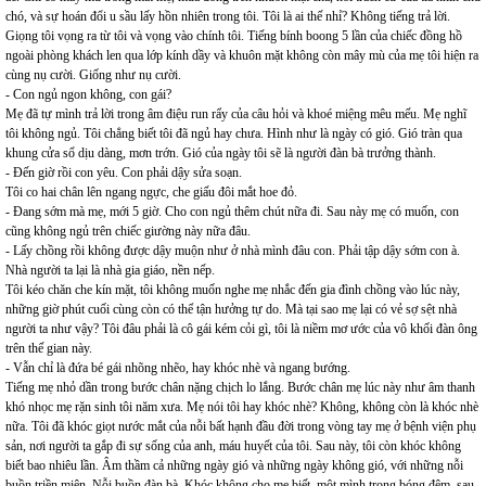
chó, và sự hoán đổi u sầu lấy hồn nhiên trong tôi. Tôi là ai thế nhỉ? Không tiếng trả lời.
Giọng tôi vọng ra từ tôi và vọng vào chính tôi. Tiếng bính boong 5 lần của chiếc đồng hồ
ngoài phòng khách len qua lớp kính dầy và khuôn mặt không còn mây mù của mẹ tôi hiện ra
cùng nụ cười. Giống như nụ cười.
- Con ngủ ngon không, con gái?
Mẹ đã tự mình trả lời trong âm điệu run rẩy của câu hỏi và khoé miệng mêu mếu. Mẹ nghĩ
tôi không ngủ. Tôi chẳng biết tôi đã ngủ hay chưa. Hình như là ngày có gió. Gió tràn qua
khung cửa sổ dịu dàng, mơn trớn. Gió của ngày tôi sẽ là người đàn bà trưởng thành.
- Đến giờ rồi con yêu. Con phải dậy sửa soạn.
Tôi co hai chân lên ngang ngực, che giấu đôi mắt hoe đỏ.
- Đang sớm mà mẹ, mới 5 giờ. Cho con ngủ thêm chút nữa đi. Sau này mẹ có muốn, con
cũng không ngủ trên chiếc giường này nữa đâu.
- Lấy chồng rồi không được dậy muộn như ở nhà mình đâu con. Phải tập dậy sớm con à.
Nhà người ta lại là nhà gia giáo, nền nếp.
Tôi kéo chăn che kín mặt, tôi không muốn nghe mẹ nhắc đến gia đình chồng vào lúc này,
những giờ phút cuối cùng còn có thể tận hưởng tự do. Mà tại sao mẹ lại có vẻ sợ sệt nhà
người ta như vậy? Tôi đâu phải là cô gái kém cỏi gì, tôi là niềm mơ ước của vô khối đàn ông
trên thế gian này.
- Vẫn chỉ là đứa bé gái nhõng nhẽo, hay khóc nhè và ngang bướng.
Tiếng mẹ nhỏ dần trong bước chân nặng chịch lo lắng. Bước chân mẹ lúc này như âm thanh
khó nhọc mẹ rặn sinh tôi năm xưa. Mẹ nói tôi hay khóc nhè? Không, không còn là khóc nhè
nữa. Tôi đã khóc giọt nước mắt của nỗi bất hạnh đầu đời trong vòng tay mẹ ở bệnh viện phụ
sản, nơi người ta gắp đi sự sống của anh, máu huyết của tôi. Sau này, tôi còn khóc không
biết bao nhiêu lần. Âm thầm cả những ngày gió và những ngày không gió, với những nỗi
buồn triền miên. Nỗi buồn đàn bà. Khóc không cho mẹ biết, một mình trong bóng đêm, sau