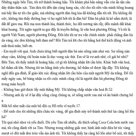
Những ngày bên Tim, tôi trở thành hoàng hậu. Tôi khám phá bản năng vẫn còn ẩn tận sâu
đáy thẳm thân xác. Tim đưa tôi đến tận cùng hang sâu, chỉ cho tôi nền văn minh hồng hoang
mà bấy lâu tự tôi che giấu, mà những người đàn ông kia đã không dẫn tôi tới. Họ không đủ
sức, không tìm thấy đường hay vì họ nghĩ bởi tôi là đàn bà? Đàn bà phải là kẻ nằm dưới, là
đất để gieo mạ. Rồi mạ non thành lúa, thành thóc, họ đốt nương tàn rẫy, đến mảnh đất khác
khai hoang. Tôi nghe người ta gọi đấy là truyền thống, là văn hoá phương Đông. Và tôi là
người Việt Nam, người phương Đông. Đôi khi tôi tự tra vấn chính mình: phải chăng đàn bà
da vàng, tóc đen không biết đam mê? Rồi Tim trả lời cho tôi bằng hơi thở kích động và ánh
mắt thoả mãn, biết ơn.
- Em tuyệt vời quá. Anh chưa từng biết người đàn bà nào nồng nàn như em. Sự nồng nàn
nhạy cảm, không chỉ hoàn toàn là dục vọng xác thịt. Em sẽ là vợ anh nhé, cô gái bé nhỏ?
Bên Tim, tôi thấy mình là hoàng hậu, cớ gì tôi không nhận lời cầu hôn. Khác biệt văn hoá,
hố thẳm rất lớn. Nhưng tôi tin bằng tình yêu thương, hố thẳm sẽ được lấp đầy. Tôi không
nghĩ đến gia đình, lễ giáo khi xúc động nhận lời cầu hôn của một người Mỹ da trắng. Để rồi
mấy ngày sau, bẽ bàng nhận ra rốt cuộc mình cũng chỉ là người đàn bà phương Đông từ
trong máu huyết.
- Không bao giờ được lấy một thằng Mỹ. Tôi không chấp nhận văn hoá B-52.
- Nhưng anh ấy sẽ ở lại đây sống cùng chúng ta, sẽ uống nước rau má và ăn bánh chưng bố
ạ.
Mắt bố như mắt của một bộ đội cụ Hồ trên vĩ tuyến 17.
- Để sinh cho tôi những đứa cháu tóc vàng, để gia đình này trở thành một thứ lai căng hổ lốn
hả?
Tôi quá nhỏ nhoi và yếu đuối. Dù yêu Tim rất nhiều, dù thích uống Coca Cola hơn nước rau
má, tôi cũng đành rời xa Tim. Nhưng trong những giấc mơ, hình ảnh một đứa bé tóc vàng
mượt có đôi mắt đen tròn vẫn ám ảnh tôi. Tôi không thấy lai căng hổ lốn như bố nói, tôi thấy