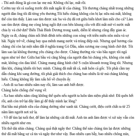
- Thì anh đúng là gà con lạc mẹ mà. Không chỉ lạc, mất rồi.
Cườm tay tôi rả xuống trước đôi mắt ngấn lệ của chàng. Tôi thương chàng nhất trong những
người đàn ông tôi đã từng yêu thương.Tôi hiểu chàng không còn bị lạc nữa mà mất, không
thể còn tìm thấy. Làm sao tìm được xác ba và chị đã rơi giữa biển khơi làm mồi cho cá? Làm
sao tìm được dáng mẹ còng lưng ngồi đợi con bên khung cửa với đôi mắt mờ vì nước mắt
chia ly và chờ đợi? Biển Thái Bình Dương trong xanh, diễm lệ nhưng cũng đầy gian ác.
Ngày ra đi, chàng chìm nổi lênh đênh trên những con sóng với triền miên nôn mửa và sợ
hãi. Ngày trở về, chàng bay qua mênh mang nước và trùng điệp núi. Nhưng quê hương của
chàng chỉ còn lại một nắm đất ở nghĩa trang Gò Dầu, nắm xương mẹ cong hình chờ đợi. Tôi
làm sao lại không thương yêu chàng cho được. Chàng thường rúc vào bầu ngực tôi ngủ
ngon như trẻ thơ. Giữa hai bầu vú căng hồng của người đàn bà chàng yêu, không còn mất
mát, không còn đau khổ. Chàng mang dáng hình chữ S cuộn khoanh trong lòng tôi. Nhưng
lắm khi, chàng khiến tôi bực mình. Chàng đã mất tất cả, mất luôn cả gốc. Tôi phải cầm tay
dẫn chàng khi sang đường, tôi phải giải thích cho chàng bao nhiêu là từ mà chàng không
hiểu. Chàng không lấy làm xấu hổ về chuyện ấy.
- Anh đi xa bao nhiêu năm nay rồi, làm sao anh biết được.
Chàng luôn chống chế vụng về.
- Xa bao nhiêu năm cũng không thể quên nếu người ta luôn tâm niệm phải nhớ. Đã quên hết
rồi, anh còn trở lại đây làm gì để thấy mình lạc lõng?
Hai bầu má phính sữa của chàng dường như xanh tái. Chàng cười, điệu cười chắt ra từ 25
năm làm người nơi xứ lạ.
- Về để tìm lại tuổi thơ, để làm lại những cái đã mất. Anh tin anh làm được vì xứ này vẫn còn
nhiều người như em.
Tôi thở dài nhìn chàng. Chàng quả thật ngây thơ. Chẳng thể nào chàng tìm lại được những
thứ đã mất bằng sự cả tin và ngây thơ như vậy. Bao nhiêu cạm bẫy, bao nhiêu chông mìn,