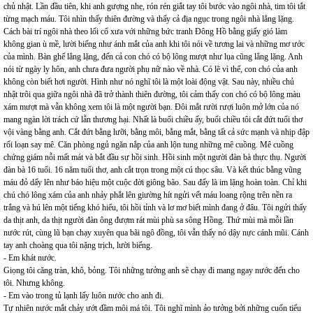
chủ nhật. Lần đầu tiên, khi anh gượng nhẹ, rón rén giắt tay tôi bước vào ngôi nhà, tim tôi tắt
từng mạch máu. Tôi nhìn thấy thiên đường và thấy cả địa ngục trong ngôi nhà lẳng lặng.
Cách bài trí ngôi nhà theo lối cổ xưa với những bức tranh Đông Hồ bằng giấy gió làm
không gian ù mề, lười biếng như ánh mắt của anh khi tôi nói về tương lai và những mơ ước
của mình. Bàn ghế lẳng lặng, đến cả con chó có bộ lông mượt như lụa cũng lẳng lặng. Anh
nói từ ngày ly hôn, anh chưa đưa người phụ nữ nào về nhà. Có lẽ vì thế, con chó của anh
không còn biết hơi người. Hình như nó nghĩ tôi là một loài động vật. Sau này, nhiều chủ
nhật trôi qua giữa ngôi nhà đã trở thành thiên đường, tôi cảm thấy con chó có bộ lông màu
xám mượt mà vẫn không xem tôi là một người bạn. Đôi mắt rười rượi luôn mở lớn của nó
mang ngàn lời trách cứ lẫn thương hại. Nhất là buổi chiều ấy, buổi chiều tôi cắt đứt tuổi thơ
vội vàng bằng anh. Cắt đứt bằng lưỡi, bằng môi, bằng mắt, bằng tất cả sức mạnh và nhịp đập
rối loạn say mê. Căn phòng ngủ ngăn nắp của anh lộn tung những mê cuồng. Mê cuồng
chứng giám nỗi mất mát và bắt đầu sự hồi sinh. Hồi sinh một người đàn bà thực thụ. Người
đàn bà 16 tuổi. 16 năm tuổi thơ, anh cắt trọn trong một cú thọc sâu. Và kết thúc bằng vũng
máu đỏ dấy lên như báo hiệu một cuộc đời giông bão. Sau đấy là im lặng hoàn toàn. Chỉ khi
chú chó lông xám của anh nhảy phắt lên giường hít ngửi vết máu loang rộng trên nền ra
trắng và hú lên một tiếng khó hiểu, tôi hồi tỉnh và lơ mơ biết mình đang ở đâu. Tôi ngửi thấy
da thịt anh, da thịt người đàn ông đượm rát mùi phù sa sông Hồng. Thứ mùi mà mỗi lần
nước rút, cùng lũ bạn chạy xuyên qua bãi ngô đồng, tôi vẫn thấy nó dậy nực cánh mũi. Cánh
tay anh choàng qua tôi nặng trịch, lười biếng.
- Em khát nước.
Giọng tôi căng tràn, khô, bỏng. Tôi những tưởng anh sẽ chạy đi mang ngay nước đến cho
tôi. Nhưng không.
- Em vào trong tủ lạnh lấy luôn nước cho anh đi.
Tự nhiên nước mắt chảy ướt đầm môi má tôi. Tôi nghĩ mình ảo tưởng bởi những cuốn tiểu