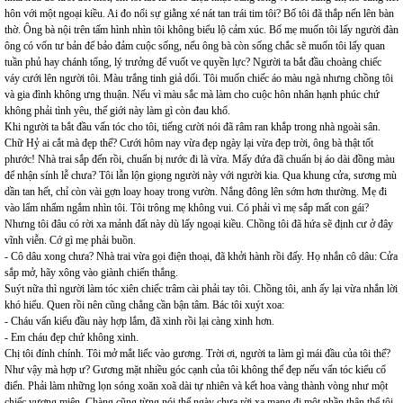
hôn với một ngoại kiều. Ai đo nổi sự giằng xé nát tan trái tim tôi? Bố tôi đã thắp nến lên bàn
thờ. Ông bà nội trên tấm hình nhìn tôi không biểu lộ cảm xúc. Bố mẹ muốn tôi lấy người đàn
ông có vốn tư bản để bảo đảm cuộc sống, nếu ông bà còn sống chắc sẽ muốn tôi lấy quan
tuần phủ hay chánh tổng, lý trưởng để vuốt ve quyền lực? Người ta bắt đầu choàng chiếc
váy cưới lên người tôi. Màu trắng tinh giả dối. Tôi muốn chiếc áo màu ngà nhưng chồng tôi
và gia đình không ưng thuận. Nếu vì màu sắc mà làm cho cuộc hôn nhân hạnh phúc chứ
không phải tình yêu, thế giới này làm gì còn đau khổ.
Khi người ta bắt đầu vấn tóc cho tôi, tiếng cười nói đã râm ran khắp trong nhà ngoài sân.
Chữ Hỷ ai cắt mà đẹp thế? Cưới hôm nay vừa đẹp ngày lại vừa đẹp trời, ông bà thật tốt
phước! Nhà trai sắp đến rồi, chuẩn bị nước đi là vừa. Mấy đứa đã chuẩn bị áo dài đồng màu
để nhận sính lễ chưa? Tôi lẫn lộn giọng người này với người kia. Qua khung cửa, sương mù
dần tan hết, chỉ còn vài gợn loay hoay trong vườn. Nắng đông lên sớm hơn thường. Mẹ đi
vào lẩm nhẩm ngắm nhìn tôi. Tôi trông mẹ không vui. Có phải vì mẹ sắp mất con gái?
Nhưng tôi đâu có rời xa mảnh đất này dù lấy ngoại kiều. Chồng tôi đã hứa sẽ định cư ở đây
vĩnh viễn. Cớ gì mẹ phải buồn.
- Cô dâu xong chưa? Nhà trai vừa gọi điện thoại, đã khởi hành rồi đấy. Họ nhắn cô dâu: Cửa
sắp mở, hãy xông vào giành chiến thắng.
Suýt nữa thì người làm tóc xiên chiếc trâm cài phải tay tôi. Chồng tôi, anh ấy lại vừa nhắn lời
khó hiểu. Quen rồi nên cũng chẳng cần bận tâm. Bác tôi xuýt xoa:
- Cháu vấn kiểu đầu này hợp lắm, đã xinh rồi lại càng xinh hơn.
- Em cháu đẹp chứ không xinh.
Chị tôi đính chính. Tôi mở mắt liếc vào gương. Trời ơi, người ta làm gì mái đầu của tôi thế?
Như vậy mà hợp ư? Gương mặt nhiều góc cạnh của tôi không thể đẹp nếu vấn tóc kiểu cổ
điển. Phải làm những lọn sóng xoăn xoã dài tự nhiên và kết hoa vàng thành vòng như một
chiếc vương miện. Chàng cũng từng nói thế ngày chưa rời xa mang đi một phần thân thể tôi,