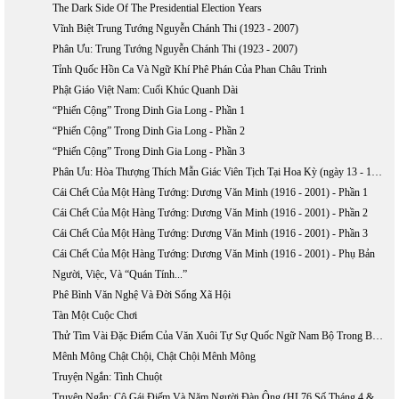
The Dark Side Of The Presidential Election Years
Vĩnh Biệt Trung Tướng Nguyễn Chánh Thi (1923 - 2007)
Phân Ưu: Trung Tướng Nguyễn Chánh Thi (1923 - 2007)
Tỉnh Quốc Hồn Ca Và Ngữ Khí Phê Phán Của Phan Châu Trinh
Phật Giáo Việt Nam: Cuối Khúc Quanh Dài
“Phiến Cộng” Trong Dinh Gia Long - Phần 1
“Phiến Cộng” Trong Dinh Gia Long - Phần 2
“Phiến Cộng” Trong Dinh Gia Long - Phần 3
Phân Ưu: Hòa Thượng Thích Mẫn Giác Viên Tịch Tại Hoa Kỳ (ngày 13 - 10 - 2006)
Cái Chết Của Một Hàng Tướng: Dương Văn Minh (1916 - 2001) - Phần 1
Cái Chết Của Một Hàng Tướng: Dương Văn Minh (1916 - 2001) - Phần 2
Cái Chết Của Một Hàng Tướng: Dương Văn Minh (1916 - 2001) - Phần 3
Cái Chết Của Một Hàng Tướng: Dương Văn Minh (1916 - 2001) - Phụ Bản
Người, Việc, Và “Quán Tính...”
Phê Bình Văn Nghệ Và Đời Sống Xã Hội
Tàn Một Cuộc Chơi
Thử Tìm Vài Đặc Điểm Của Văn Xuôi Tự Sự Quốc Ngữ Nam Bộ Trong Bước Khởi Đầu
Mênh Mông Chật Chội, Chật Chội Mênh Mông
Truyện Ngắn: Tình Chuột
Truyện Ngắn: Cô Gái Điếm Và Năm Người Đàn Ông (HL76 Số Tháng 4 & 5 Năm 2004)