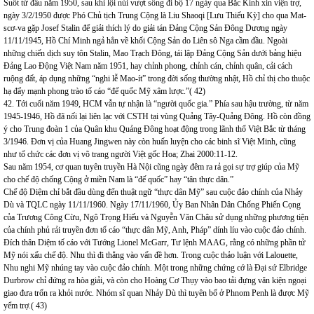
Suốt từ đầu năm 1950, sau khi lội núi vượt sông đi bộ 17 ngày qua Bắc Kinh xin viện trợ,
ngày 3/2/1950 được Phó Chủ tịch Trung Cộng là Liu Shaoqi [Lưu Thiếu Kỳ] cho qua Mat-
scơ-va gặp Josef Stalin để giải thích lý do giải tán Đảng Cộng Sản Đông Dương ngày
11/11/1945, Hồ Chí Minh ngả hẳn về khối Cộng Sản do Liên sô Nga cầm đầu. Ngoài
những chiến dịch suy tôn Stalin, Mao Trạch Đông, tái lập Đảng Cộng Sản dưới bảng hiệu
Đảng Lao Động Việt Nam năm 1951, hay chỉnh phong, chỉnh cán, chỉnh quân, cải cách
ruộng đất, áp dụng những “nghi lễ Mao-ít” trong đời sống thường nhật, Hồ chỉ thị cho thuộc
hạ đẩy mạnh phong trào tố cáo “đế quốc Mỹ xâm lược.”( 42)
42. Tới cuối năm 1949, HCM vẫn tự nhận là “người quốc gia.” Phía sau hậu trường, từ năm
1945-1946, Hồ đã nối lại liên lạc với CSTH tại vùng Quảng Tây-Quảng Đông. Hồ còn đồng
ý cho Trung đoàn 1 của Quân khu Quảng Đông hoạt động trong lãnh thổ Việt Bắc từ tháng
3/1946. Đơn vị của Huang Jingwen này còn huấn luyện cho các binh sĩ Việt Minh, cũng
như tổ chức các đơn vị võ trang người Việt gốc Hoa; Zhai 2000:11-12.
Sau năm 1954, cơ quan tuyên truyền Hà Nội cũng ngày đêm ra rả gọi sự trợ giúp của Mỹ
cho chế độ chống Cộng ở miền Nam là “đế quốc” hay “tân thực dân.”
Chế độ Diệm chỉ bắt đầu dùng đến thuật ngữ “thực dân Mỹ” sau cuộc đảo chính của Nhảy
Dù và TQLC ngày 11/11/1960. Ngày 17/11/1960, Ủy Ban Nhân Dân Chống Phiến Cọng
của Trương Công Cừu, Ngô Trọng Hiếu và Nguyễn Văn Châu sử dụng những phương tiện
của chính phủ rải truyền đơn tố cáo “thực dân Mỹ, Anh, Pháp” dính líu vào cuộc đảo chính.
Đích thân Diệm tố cáo với Tướng Lionel McGarr, Tư lệnh MAAG, rằng có những phần tử
Mỹ nói xấu chế độ. Nhu thì đi thẳng vào vấn đề hơn. Trong cuộc thảo luận với Lalouette,
Nhu nghi Mỹ nhúng tay vào cuộc đảo chính. Một trong những chứng cớ là Đại sứ Elbridge
Durbrow chỉ đứng ra hòa giải, và còn cho Hoàng Cơ Thụy vào bao tải đựng văn kiện ngoại
giao đưa trốn ra khỏi nước. Nhóm sĩ quan Nhảy Dù thì tuyên bố ở Phnom Penh là được Mỹ
yểm trợ.( 43)