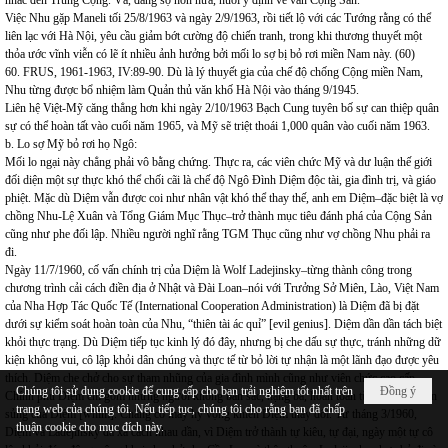
nhắc đến Trung Cộng. Và, đáng sợ hơn nữa, nuôi ý định ve vãn Cộng Sản.
Việc Nhu gặp Maneli tối 25/8/1963 và ngày 2/9/1963, rồi tiết lộ với các Tướng rằng có thể
liên lạc với Hà Nội, yêu cầu giảm bớt cường độ chiến tranh, trong khi thương thuyết một
thỏa ước vĩnh viễn có lẽ ít nhiều ảnh hưởng bởi mối lo sợ bị bỏ rơi miền Nam này. (60)
60. FRUS, 1961-1963, IV:89-90. Dù là lý thuyết gia của chế độ chống Cộng miền Nam,
Nhu từng được bổ nhiệm làm Quản thủ văn khố Hà Nội vào tháng 9/1945.
Liên hệ Việt-Mỹ căng thẳng hơn khi ngày 2/10/1963 Bạch Cung tuyên bố sự can thiệp quân
sự có thể hoàn tất vào cuối năm 1965, và Mỹ sẽ triệt thoái 1,000 quân vào cuối năm 1963.
b. Lo sợ Mỹ bỏ rơi họ Ngô:
Mối lo ngại này chẳng phải vô bằng chứng. Thực ra, các viên chức Mỹ và dư luận thế giới
đối diện một sự thực khó thể chối cãi là chế độ Ngô Đình Diệm độc tài, gia đình trị, và giáo
phiệt. Mặc dù Diệm vẫn được coi như nhân vật khó thể thay thế, anh em Diệm–đặc biệt là vợ
chồng Nhu-Lệ Xuân và Tổng Giám Mục Thục–trở thành mục tiêu đánh phá của Cộng Sản
cũng như phe đối lập. Nhiều người nghĩ rằng TGM Thục cũng như vợ chồng Nhu phải ra
đi.
Ngày 11/7/1960, cố vấn chính trị của Diệm là Wolf Ladejinsky–từng thành công trong
chương trình cải cách điền địa ở Nhật và Đài Loan–nói với Trưởng Sở Miên, Lào, Việt Nam
của Nha Hợp Tác Quốc Tế (International Cooperation Administration) là Diệm đã bị đặt
dưới sự kiểm soát hoàn toàn của Nhu, “thiên tài ác quỉ” [evil genius]. Diệm dần dần tách biệt
khỏi thực trạng. Dù Diệm tiếp tục kinh lý đó đây, nhưng bị che dấu sự thực, tránh những dữ
kiện không vui, cô lập khỏi dân chúng và thực tế từ bỏ lời tự nhận là một lãnh đạo được yêu
thích. Diệm che chở cho sự tham nhũng của gia đình mình cũng như viên chức cao cấp.
Chúng tôi sử dụng cookie để cung cấp cho bạn trải nghiệm tốt nhất trên
Đồng ý
Chính phủ Diệm chỉ gồm những người không bản sắc, hạng ba, hoàn toàn tùy thuộc vào ân
trang web của chúng tôi. Nếu tiếp tục, chúng tôi cho rằng bạn đã chấp
sủng của Diệm [whim]. Chẳng có mấy hy vọng khiến Diệm thay đổi. Từ tháng 3/1960,
thuận cookie cho mục đích này.
Diệm và Ladejinsky đã xa cách nhau dần, vì Diệm trở thành tự kiêu, tự đại, ngày một tự cô