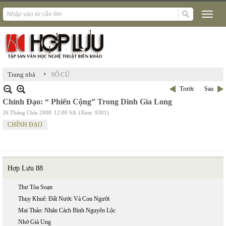
›
Trang nhà
SỐ CŨ
Trước
Sau
Chính Đạo: “ Phiến Cộng” Trong Dinh Gia Long
26 Tháng Chín 2008
12:00 SA
(Xem: 9301)
CHÍNH ĐẠO
Hợp Lưu 88
Thư Tòa Soạn
Thụy Khuê: Đất Nước Và Con Người
Mai Thảo: Nhân Cách Bình Nguyên Lộc
Nhớ Già Ung