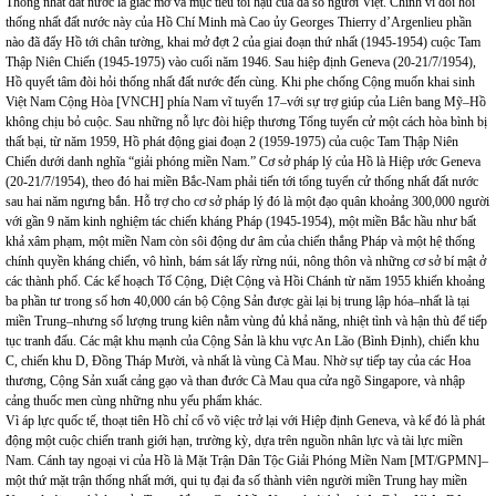
Thống nhất đất nước là giấc mơ và mục tiêu tối hậu của đa số người Việt. Chính vì đòi hỏi
thống nhất đất nước này của Hồ Chí Minh mà Cao ủy Georges Thierry d’Argenlieu phần
nào đã đẩy Hồ tới chân tường, khai mở đợt 2 của giai đoạn thứ nhất (1945-1954) cuộc Tam
Thập Niên Chiến (1945-1975) vào cuối năm 1946. Sau hiệp định Geneva (20-21/7/1954),
Hồ quyết tâm đòi hỏi thống nhất đất nước đến cùng. Khi phe chống Cộng muốn khai sinh
Việt Nam Cộng Hòa [VNCH] phía Nam vĩ tuyến 17–với sự trợ giúp của Liên bang Mỹ–Hồ
không chịu bỏ cuộc. Sau những nỗ lực đòi hiệp thương Tổng tuyển cử một cách hòa bình bị
thất bại, từ năm 1959, Hồ phát động giai đoạn 2 (1959-1975) của cuộc Tam Thập Niên
Chiến dưới danh nghĩa “giải phóng miền Nam.” Cơ sở pháp lý của Hồ là Hiệp ước Geneva
(20-21/7/1954), theo đó hai miền Bắc-Nam phải tiến tới tổng tuyển cử thống nhất đất nước
sau hai năm ngưng bắn. Hỗ trợ cho cơ sở pháp lý đó là một đạo quân khoảng 300,000 người
với gần 9 năm kinh nghiệm tác chiến kháng Pháp (1945-1954), một miền Bắc hầu như bất
khả xâm phạm, một miền Nam còn sôi động dư âm của chiến thắng Pháp và một hệ thống
chính quyền kháng chiến, vô hình, bám sát lấy rừng núi, nông thôn và những cơ sở bí mật ở
các thành phố. Các kế hoạch Tố Cộng, Diệt Cộng và Hồi Chánh từ năm 1955 khiến khoảng
ba phần tư trong số hơn 40,000 cán bộ Cộng Sản được gài lại bị trung lập hóa–nhất là tại
miền Trung–nhưng số lượng trung kiên nằm vùng đủ khả năng, nhiệt tình và hận thù để tiếp
tục tranh đấu. Các mật khu mạnh của Cộng Sản là khu vực An Lão (Bình Định), chiến khu
C, chiến khu D, Đồng Tháp Mười, và nhất là vùng Cà Mau. Nhờ sự tiếp tay của các Hoa
thương, Cộng Sản xuất cảng gạo và than đước Cà Mau qua cửa ngõ Singapore, và nhập
cảng thuốc men cùng những nhu yếu phẩm khác.
Vì áp lực quốc tế, thoạt tiên Hồ chỉ cổ võ việc trở lại với Hiệp định Geneva, và kế đó là phát
động một cuộc chiến tranh giới hạn, trường kỳ, dựa trên nguồn nhân lực và tài lực miền
Nam. Cánh tay ngoại vi của Hồ là Mặt Trận Dân Tộc Giải Phóng Miền Nam [MT/GPMN]–
một thứ mặt trận thống nhất mới, qui tụ đại đa số thành viên người miền Trung hay miền