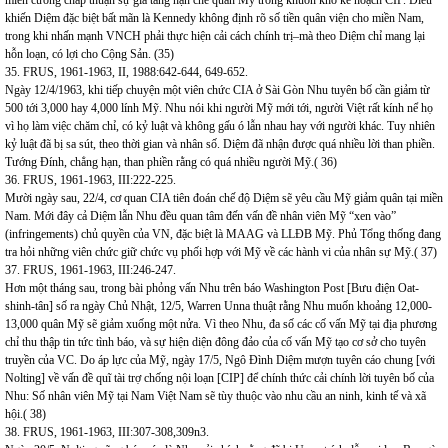
miễn cưỡng chấp thuận sự gia tăng hạn chế quân Mỹ trong khuôn khổ kế hoạch CIP. Điều
khiến Diệm đặc biệt bất mãn là Kennedy không định rõ số tiền quân viện cho miền Nam,
trong khi nhấn mạnh VNCH phải thực hiện cải cách chính trị–mà theo Diệm chỉ mang lại
hỗn loạn, có lợi cho Cộng Sản. (35)
35. FRUS, 1961-1963, II, 1988:642-644, 649-652.
Ngày 12/4/1963, khi tiếp chuyện một viên chức CIA ở Sài Gòn Nhu tuyên bố cần giảm từ
500 tới 3,000 hay 4,000 lính Mỹ. Nhu nói khi người Mỹ mới tới, người Việt rất kính nể họ
vì họ làm việc chăm chỉ, có kỷ luật và không gấu ó lẫn nhau hay với người khác. Tuy nhiên
kỷ luật đã bị sa sút, theo thời gian và nhân số. Diệm đã nhận được quá nhiều lời than phiền.
Tướng Đính, chẳng hạn, than phiền rằng có quá nhiều người Mỹ.( 36)
36. FRUS, 1961-1963, III:222-225.
Mười ngày sau, 22/4, cơ quan CIA tiên đoán chế độ Diệm sẽ yêu cầu Mỹ giảm quân tại miền
Nam. Mới đây cả Diệm lẫn Nhu đều quan tâm đến vấn đề nhân viên Mỹ “xen vào”
(infringements) chủ quyền của VN, đặc biệt là MAAG và LLĐB Mỹ. Phủ Tổng thống đang
tra hỏi những viên chức giữ chức vụ phối hợp với Mỹ về các hành vi của nhân sự Mỹ.( 37)
37. FRUS, 1961-1963, III:246-247.
Hơn một tháng sau, trong bài phỏng vấn Nhu trên báo Washington Post [Bưu điện Oat-
shinh-tân] số ra ngày Chủ Nhật, 12/5, Warren Unna thuật rằng Nhu muốn khoảng 12,000-
13,000 quân Mỹ sẽ giảm xuống một nửa. Vì theo Nhu, đa số các cố vấn Mỹ tại địa phương
chỉ thu thập tin tức tình báo, và sự hiện diện đông đảo của cố vấn Mỹ tạo cơ sở cho tuyên
truyền của VC. Do áp lực của Mỹ, ngày 17/5, Ngô Đình Diệm mượn tuyên cáo chung [với
Nolting] về vấn đề quĩ tài trợ chống nội loạn [CIP] để chính thức cải chính lời tuyên bố của
Nhu: Số nhân viên Mỹ tại Nam Việt Nam sẽ tùy thuộc vào nhu cầu an ninh, kinh tế và xã
hội.( 38)
38. FRUS, 1961-1963, III:307-308,309n3.