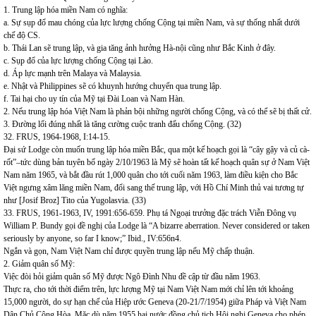
1. Trung lập hóa miền Nam có nghĩa:
a. Sự sụp đổ mau chóng của lực lượng chống Cộng tại miền Nam, và sự thống nhất dưới
chế độ CS.
b. Thái Lan sẽ trung lập, và gia tăng ảnh hưởng Hà-nội cũng như Bắc Kinh ở đây.
c. Sụp đổ của lực lượng chống Cộng tại Lào.
d. Áp lực mạnh trên Malaya và Malaysia.
e. Nhật và Philippines sẽ có khuynh hướng chuyển qua trung lập.
f. Tai hại cho uy tín của Mỹ tại Đài Loan và Nam Hàn.
2. Nếu trung lập hóa Việt Nam là phản bội những người chống Cộng, và có thể sẽ bị thất cử.
3. Đường lối đúng nhất là tăng cường cuộc tranh đấu chống Cộng. (32)
32. FRUS, 1964-1968, I:14-15.
Đại sứ Lodge còn muốn trung lập hóa miền Bắc, qua một kế hoạch gọi là “cây gậy và củ cà-
rốt”–tức dùng bản tuyên bố ngày 2/10/1963 là Mỹ sẽ hoàn tất kế hoạch quân sự ở Nam Việt
Nam năm 1965, và bắt đầu rút 1,000 quân cho tới cuối năm 1963, làm điều kiện cho Bắc
Việt ngưng xâm lăng miền Nam, đổi sang thế trung lập, với Hồ Chí Minh thủ vai tương tự
như [Josif Broz] Tito của Yugolasvia. (33)
33. FRUS, 1961-1963, IV, 1991:656-659. Phụ tá Ngoại trưởng đặc trách Viễn Đông vụ
William P. Bundy gọi đề nghị của Lodge là “A bizarre aberration. Never considered or taken
seriously by anyone, so far I know;” Ibid., IV:656n4.
Ngắn và gọn, Nam Việt Nam chỉ được quyền trung lập nếu Mỹ chấp thuận.
2. Giảm quân số Mỹ:
Việc đòi hỏi giảm quân số Mỹ được Ngô Đình Nhu đề cập từ đầu năm 1963.
Thực ra, cho tới thời điểm trên, lực lượng Mỹ tại Nam Việt Nam mới chỉ lên tới khoảng
15,000 người, do sự hạn chế của Hiệp ước Geneva (20-21/7/1954) giữa Pháp và Việt Nam
Dân Chủ Cộng Hòa. Mặc dù năm 1955 hai nước đồng chủ tịch Hội nghị Geneva cho phép