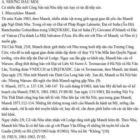
A. NHỮNG ĐẦU MỐI:
Có nhiều đầu mối Cộng Sản mà Nhu tiếp xúc hay có tin đã tiếp xúc.
1. Mieczylslaw Maneli:
Từ mùa Xuân 1963, theo Maneli, nhiều nhân vật trong giới ngoại giao đã yêu cầu Maneli
gặp Ngô Đình Nhu. Trong số này có Đại sứ Pháp Roger Lalouette, Đại sứ India (Ấn Độ)
Ramchundur Goburdhun trong UBQT/KSĐC, Đại sứ Italia (Ý) Giovanni d'Orlandi và Đặc
sứ Vatican (Tòa thánh La Mã) Salvatore d'Asta. Họ đều nói với Nhu về Maneli, và Nhu tỏ ý
muốn gặp.
Tối Chủ Nhật, 25/8, Maneli được giới thiệu với Nhu trong buổi tiếp tân của Trương Công
Cừu, vừa để ra mắt ngoại giao đoàn nhân dịp được cử thay Vũ Văn Mẫu làm Quyền Ngoại
trưởng, vừa đón tiếp tân Đại sứ Lodge. Ngay sau lần gặp sơ khởi này, Maneli báo cáo về
Warsaw, đồng thời thông báo với Đại sứ Liên Sô Suren A. Tovmassian ở Hà Nội và Hà Văn
Lâu, Trưởng đoàn VNDCCH tại UBQT/KSĐC. Lâu và Tovmassian, theo Maneli, tán thành.
Qua ngày 2/9, Nhu mời Maneli vào Dinh Gia Long bàn việc. Sau đó, Maneli ra Hà Nội báo
cáo. Nhưng Warsaw đột ngột cho lệnh Maneli ngừng gặp Nhu. (9)
9. Maneli, 1971, tr. 137-139, 140-147. Từ cuối tháng 8/1963, tình báo Mỹ đã biết tin về kế
hoạch của Maneli; FRUS, 1961-1963, IV:89-90. Sau ngày 1/11/1963, Bộ trưởng Nội Vụ
Tôn Thất Đính cũng họp báo tiết lộ việc Nhu liên lạc với Hà Nội, qua trung gian Maneli;
Maneli 1971:112-114. Những lời chứng trong sách của Maneli ấn hành tại Mỹ, tưởng cần
nhấn mạnh, chỉ là một thứ truyền khẩu sử, hay dã sử; cần được phối kiểm với các tài liệu văn
khố khác.
Ngay chiều 2/9, Cố vấn Nhu nhìn nhận với Lodge rằng mới gặp Maneli hôm đó. Theo Nhu,
Maneli hỏi Nhu là có thể báo cáo gì với Phạm Văn Đồng về những lời tuyên bố của de
Gaulle (29/8) và Hồ (29/5/1963 hoặc 8/1963). Nhu trả lời: “Không.”(10)
10. FRUS, 1961-1963, IV:85.