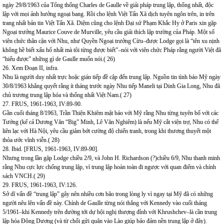
ngày 29/8/1963 của Tổng thống Charles de Gaulle về giải pháp trung lập, thống nhất, độc
lập với mọi ảnh hưởng ngoại bang. Rồi cho lệnh Việt Tấn Xã dịch tuyên ngôn trên, in trên
trang nhất bản tin Việt Tấn Xã. Diệm cũng cho lệnh Đại sứ Phạm Khắc Hy ở Paris xin gặp
Ngoại trưởng Maurice Couve de Murville, yêu cầu giải thích lập trường của Pháp. Một số
viên chức thân cận với Nhu, như Quyền Ngoại trưởng Cừu–được Lodge gọi là “tên xu nịnh
không hề biết xấu hổ nhất mà tôi từng được biết”–nói với viên chức Pháp rằng người Việt đã
“hiểu được” những gì de Gaulle muốn nói.( 26)
26. Xem Đoạn II, infra.
Nhu là người duy nhất trực hoặc gián tiếp đề cập đến trung lập. Nguồn tin tình báo Mỹ ngày
30/8/1963 khẳng quyết rằng ít tháng trước ngày Nhu tiếp Maneli tại Dinh Gia Long, Nhu đã
chủ trương trung lập hóa và thống nhất Việt Nam.( 27)
27. FRUS, 1961-1963, IV:89-90.
Gần cuối tháng 8/1963, Trần Thiện Khiêm mật báo với Mỹ rằng Nhu từng tuyên bố với các
Tướng (kể cả Dương Văn “Big” Minh, Lê Văn Nghiêm) là nếu Mỹ cắt viện trợ, Nhu có thể
liên lạc với Hà Nội, yêu cầu giảm bớt cường độ chiến tranh, trong khi thương thuyết một
thỏa ước vĩnh viễn.( 28)
28. Ibid. [FRUS, 1961-1963, IV:89-90].
Nhưng trong lần gặp Lodge chiều 2/9, và John H. Richardson (?)chiều 6/9, Nhu thanh minh
rằng Nhu cực lực chống trung lập, vì trung lập hoàn toàn đi ngược với quan điểm và chính
sách VNCH.( 29)
29. FRUS, 1961-1963, IV:126.
Sở dĩ vấn đề “trung lập” gây nên nhiều cơn bão trong lòng ly vì ngay tại Mỹ đã có những
người nêu lên vấn đề này. Chính de Gaulle từng nói thẳng với Kennedy vào cuối tháng
5/1961–khi Kennedy trên đường tới dự hội nghị thượng đỉnh với Khrushchev–là cần trung
lập hóa Đông Dương (và từ chối gửi quân vào Lào giúp bảo đảm nền trung lập ở đây).