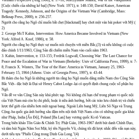
Vietnam Perspective (Aug 1966), tr. 17-18; Mieczylslaw Maneli, War of the Vanquished
[Cuộc chiến của những kẻ bại] (New York: 1971), tr. 148-150; David Kaiser, American
Tragedy: Kennedy, Johnson, and the Origins of the Vietnam War (Cambridge, Mass:
Belknap Press, 2000), tr. 256-257.
Người cho rằng họ Ngô chỉ muốn bắt chẹt [blackmail] hay chơi một ván bài poker với Mỹ.(
2)
2. George McT Kahin, Intervention: How America Became Involved in Vietnam (New
York: Alfred A. Knof, 1986), tr. 58.
Người cho rằng họ Ngô thực sự muốn nói chuyện với miền Bắc,(3) và nếu không có cuộc
đảo chính 1/11/1963, Cộng Sản đã chiếm miền Nam vào cuối năm 1963.
3. Kahin, Intervention, tr. 153-155; Fredrik Logwall, Choosing War: The Last Chance for
Peace and the Escalation of War in Vietnam (Berkeley: Univ of California Press, 1999), tr. 7-
8; Francis X. Winters, The Year of the Hare: America in Vietnam, January 25, 1963-
February 15, 1964 (Athens: Univ. of Georgia Press, 1997), tr. 43-44.
Bi thảm cho họ Ngô là những người tin rằng họ Ngô muốn dâng miền Nam cho Cộng Sản
Bắc Việt– đặc biệt là Đại sứ Henry Cabot Lodge–lại có quyết định chung cuộc số phận họ
Ngô.
Vấn đề ve vãn Cộng Sản này khá phức tạp. Nó không chỉ hạn chế trong phạm vi quốc nội
của Việt Nam mà còn bị chi phối, hoặc ít nữa ảnh hưởng, bởi các trào lưu chính trị và chiến
lược thế giới của nhiều hơn một ngoại bang. Ngoài Liên bang Mỹ, Liên Sô Nga và Trung
Cộng–ba quốc gia ảnh hưởng sâu đậm trên nội tình Việt Nam–còn có những quốc gia khác
như Pháp, India [Ấn Độ], Poland [Ba Lan] hay vương quốc Ki-tô Vatican.
Trong biên khảo Tôn Giáo & Chính Trị: Phật Giáo, 1963-1967 dưới bút danh Chính Đạo,
và tâm bút Ngàn Năm Soi Mặt, ký tên Nguyên Vũ, chúng tôi đã lược nhắc đến vấn nạn này,
dưới tiểu tựa “Phiến Cộng trong Dinh Gia Long.”(4)