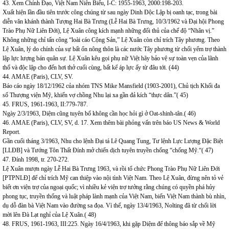
43. Xem Chính Đạo, Việt Nam Niên Biểu, I-C: 1955-1963, 2000:198-203.
Xuất hiện lần đầu tiên trước công chúng từ sau ngày Dinh Độc Lập bị oanh tạc, trong bài
diễn văn khánh thành Tượng Hai Bà Trưng (Lễ Hai Bà Trưng, 10/3/1962 và Đại hội Phong
Trào Phụ Nữ Liên Đới), Lệ Xuân công kích mạnh những đối thủ của chế độ “Nhân vị.”
Không những chỉ tấn công “loài cáo Cộng Sản,” Lệ Xuân còn chỉ trích Tây phương. Theo
Lệ Xuân, lý do chính của sự bất ổn nông thôn là các nước Tây phương từ chối yểm trợ thành
lập lực lượng bán quân sự. Lệ Xuân kêu gọi phụ nữ Việt hãy bảo vệ sự toàn vẹn của lãnh
thổ và độc lập cho đến hơi thở cuối cùng, bất kể áp lực ấy từ đâu tới. (44)
44. AMAE (Paris), CLV, SV.
Báo cáo ngày 18/12/1962 của nhóm TNS Mike Mansfield (1903-2001), Chủ tịch Khối đa
số Thượng viện Mỹ, khiến vợ chồng Nhu lại xa gần đả kích “thực dân.”( 45)
45. FRUS, 1961-1963, II:779-787.
Ngày 2/3/1963, Diệm cũng tuyên bố không cần học hỏi gì ở Oat-shinh-tân.( 46)
46. AMAE (Paris), CLV, SV, d. 17. Xem thêm bài phỏng vấn trên báo US News & World
Report.
Gần cuối tháng 3/1963, Nhu cho lệnh Đại tá Lê Quang Tung, Tư lệnh Lực Lượng Đặc Biệt
[LLĐB] và Tướng Tôn Thất Đính mở chiến dịch tuyên truyền chống “chống Mỹ.“( 47)
47. Đính 1998, tr. 270-272.
Lệ Xuân mượn ngày Lễ Hai Bà Trưng 1963, và rồi tổ chức Phong Trào Phụ Nữ Liên Đới
[PTPNLĐ] để chỉ trích Mỹ can thiệp vào nội tình Việt Nam. Theo Lệ Xuân, đừng nên tỏ vẻ
biết ơn viện trợ của ngoại quốc; vì nhiều kẻ viện trợ tưởng rằng chúng có quyền phá hủy
phong tục, truyền thống và luật pháp lành mạnh của Việt Nam, biến Việt Nam thành bù nhìn,
dụ dỗ đàn bà Việt Nam vào đường sa đọa. Vì thế, ngày 13/4/1963, Nolting đã từ chối lời
mời lên Đà Lạt nghỉ của Lệ Xuân.( 48)
48. FRUS, 1961-1963, III:225. Ngày 16/4/1963, khi gặp Diệm để thông báo sắp về Mỹ