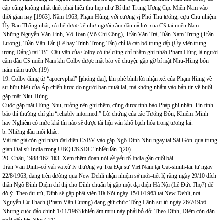
cập cũng không nhất thiết phải hiểu thu hẹp như Bí thư Trung Ương Cục Miền Nam vào
thời gian này [1963]. Năm 1963, Phạm Hùng, với cương vị Phó Thủ tướng, cựu Chủ nhiệm
Ủy Ban Thống nhất, có thể được kể như người cầm đầu nỗ lực của CS tại miền Nam.
Những Nguyễn Văn Linh, Võ Toàn (Võ Chí Công), Trần Văn Trà, Trần Nam Trung (Trần
Lương), Trần Văn Tấn (Lê hay Trịnh Trọng Tấn) chỉ là cán bộ trung cấp (Ủy viên trung
ương Đảng) tại “B”. Câu văn của Colby có thể cũng chỉ nhằm ghi nhận Phạm Hùng là người
cầm đầu CS miền Nam khi Colby được mật báo về chuyện gặp gỡ bí mật Nhu-Hùng bốn
năm năm trước.(19)
19. Colby dùng từ “apocryphal” [phóng đại], khi phê bình lời nhận xét của Phạm Hùng về
sự hữu hiệu của Ấp chiến lược do người bạn thuật lại, mà không nhắm vào bản tin về buổi
gặp mặt Nhu-Hùng.
Cuộc gặp mặt Hùng-Nhu, tưởng nên ghi thêm, cũng được tình báo Pháp ghi nhận. Tin tình
báo thì thường chỉ ghi “reliably informed.” Lời chứng của các Tướng Đôn, Khiêm, Minh
hay Nghiêm có mức khả tín nào sẽ được tài liệu văn khố bạch hóa trong tương lai.
b. Những đầu mối khác:
Vài tác giả còn ghi nhận đại diện CSBV vào gặp Ngô Đình Nhu ngay tại Sài Gòn, qua trung
gian Đại sứ India trong UBQT/KSĐC “nhiều lần.”(20)
20. Châu, 1988:162-163. Xem thêm đoạn nói về yếu tố India gần cuối bài.
Trần Văn Dĩnh–cố vấn và xử lý thường vụ Tòa Đại sứ Việt Nam tại Oat-shinh-tân từ ngày
22/8/1963, đang trên đường qua New Dehli nhận nhiệm sở mới–tiết lộ rằng ngày 29/10 đích
thân Ngô Đình Diệm chỉ thị cho Dĩnh chuẩn bị gặp một đại diện Hà Nội (Lê Đức Thọ?) để
dò ý. Theo dự trù, Dĩnh sẽ gặp phái viên Hà Nội ngày 15/11/1963 tại New Dehli, nơi
Nguyễn Cơ Thạch (Phạm Văn Cương) đang giữ chức Tổng Lãnh sự từ ngày 26/7/1956.
Nhưng cuộc đảo chính 1/11/1963 khiến âm mưu này phải bỏ dở. Theo Dĩnh, Diệm còn dặn