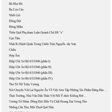
Bà Mọi Hú
Ba Con Cáo
Nhốt Gió
Đồng Đội
Rừng Mắm
Thôn Quả Phụ,tham Luận Quanh Chủ Đề "x"
Gạn Tâm
Nhật Kí Hành Quân Trong Chiến Trận Nguyễn -tây Sơn
Chiều
Hợp Âm
Hiệp Ước Sơ Bộ 6/3/1946 (phần I)
Hiệp Ước Sơ Bộ 6/3/1946 (phần II)
Hiệp Ước Sơ Bộ 6/3/1946 (phần III)
Hiệp Ước Sơ Bộ 6/3/1946 (phần IV)
Thơ Từ Nữ Triệu Vương
Nói Chuyện Với Lại Nguyên Ân Về Việc Sưu Tập Những Tác Phẩm Đăng Báo Của Phan Khôi
Thảo Trường, Nhà Văn Dấn Thân Với Nỗi Ý-thức Không Rời ...
Vương Trí Nhàn: Đồng Đức Bốn Và Chất Hoang Dại Trong Thơ
Những Câu Thơ, Một Thuở Quê Nhà