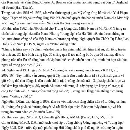
của Kennedy về Viễn Đông Chester A. Bowles còn muốn tạo một vùng trái độn từ Baghdad
tới Seoul (Hán Thành).
Trong hai năm 1961 và 1962, các viên chức ngoại giao Mỹ cũng từng bí mật cho Y sĩ Phạm
Ngọc Thạch và Ngoại trưởng Ung Văn Khiêm biết quyết tâm bảo vệ miền Nam của Mỹ: Mỹ
sẽ chỉ ngưng can thiệp vào miền Nam nếu Hà Nội ngưng xâm lăng.
Bởi thế, năm 1962, Hà Nội chỉ thị cho Trung Ương Cục Miền Nam và MT/GPMN tung ra
chiêu bài trung lập hóa miền Nam. Nhưng “trung lập” của Hà Nội–nếu tin được những tư
liệu mới được công bố của Việt Nam–có hương vị riêng. Nghị quyết Bộ Chính Trị Đảng Lao
Động Việt Nam [LĐVN] ngày 27/2/1962 khẳng định:
“Chúng ta hiện nay vừa đánh, vừa đòi thành lập chính phủ liên hiệp thật sự, đòi tổng tuyển
cử thật sự, đòi hòa bình trung lập, đó chẳng qua là tạo những bước quá độ sau này để cho
phong trào tiến lên dễ dàng hơn, cô lập bọn hiếu chiến nhiều hơn nữa, tranh thủ bọn cầu hòa
ngay cả trong phe địch.” (24)
24. Nghị quyết BCT ngày 27/3/1962 về công tác cách mạng miền Nam; VKĐTT, 23,
2002:164. Tuy nhiên, vẫn cương quyết đẩy mạnh đấu tranh chính trị và quân sự, giành và
giữ vững thế chủ động: 1. đấu tranh chính trị; 2. công tác mặt trận; 3. phá ấp chiến lược và
thế kềm kẹp của địch; 4. đẩy mạnh đấu tranh vũ trang; 5. xây dựng lực lượng vũ trang; 6.
công tác binh vận; 7. củng cố và mở rộng căn cứ; 8. công tác Đảng; phải thắng địch từng
bước; “không sợ Mỹ.”
Ngô Đình Diệm, vào tháng 5/1963, tâm sự với Lalouette rằng chiến trận sẽ tự động tàn lụn
đi, không cần phải có thương thuyết, vì các lãnh đạo miền Bắc cảm thấy được sự vô ích
trong âm mưu đánh chiếm miền Nam.( 25)
25. Báo cáo ngày 29/5/1963, Lalouette gửi BNG; AMAE (Paris), CLV, SV, d. 18.
Chỉ từ tháng 8/1963, Diệm mới tách khỏi lập trường chống Cộng, nghiêng về “trung lập.”
Ngày 30/8, Diệm triệu tập một phiên họp Hội đồng chính phủ để nghiên cứu tuyên ngôn