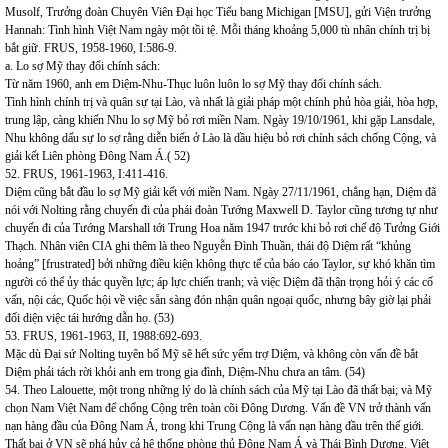
Musolf, Trưởng đoàn Chuyên Viên Đại học Tiểu bang Michigan [MSU], gửi Viện trưởng
Hannah: Tình hình Việt Nam ngày một tồi tệ. Mỗi tháng khoảng 5,000 tù nhân chính trị bị
bắt giữ. FRUS, 1958-1960, I:586-9.
a. Lo sợ Mỹ thay đổi chính sách:
Từ năm 1960, anh em Diệm-Nhu-Thục luôn luôn lo sợ Mỹ thay đổi chính sách.
Tình hình chính trị và quân sự tại Lào, và nhất là giải pháp một chính phủ hòa giải, hòa hợp,
trung lập, càng khiến Nhu lo sợ Mỹ bỏ rơi miền Nam. Ngày 19/10/1961, khi gặp Lansdale,
Nhu không dấu sự lo sợ rằng diễn biến ở Lào là dầu hiệu bỏ rơi chính sách chống Cộng, và
giải kết Liên phòng Đông Nam Á.( 52)
52. FRUS, 1961-1963, I:411-416.
Diệm cũng bắt đầu lo sợ Mỹ giải kết với miền Nam. Ngày 27/11/1961, chẳng hạn, Diệm đã
nói với Nolting rằng chuyến đi của phái đoàn Tướng Maxwell D. Taylor cũng tương tự như
chuyến đi của Tướng Marshall tới Trung Hoa năm 1947 trước khi bỏ rơi chế độ Tưởng Giới
Thạch. Nhân viên CIA ghi thêm là theo Nguyễn Đình Thuần, thái độ Diệm rất “khủng
hoảng” [frustrated] bởi những điều kiện không thực tế của báo cáo Taylor, sự khó khăn tìm
người có thể ủy thác quyền lực; áp lực chiến tranh; và việc Diệm đã thận trọng hỏi ý các cố
vấn, nội các, Quốc hội về việc sẵn sàng đón nhận quân ngoại quốc, nhưng bây giờ lại phải
đối diện việc tái hướng dẫn họ. (53)
53. FRUS, 1961-1963, II, 1988:692-693.
Mặc dù Đại sứ Nolting tuyên bố Mỹ sẽ hết sức yểm trợ Diệm, và không còn vấn đề bắt
Diệm phải tách rời khỏi anh em trong gia đình, Diệm-Nhu chưa an tâm. (54)
54. Theo Lalouette, một trong những lý do là chính sách của Mỹ tại Lào đã thất bại; và Mỹ
chọn Nam Việt Nam để chống Cộng trên toàn cõi Đông Dương. Vấn đề VN trở thành vấn
nạn hàng đầu của Đông Nam Á, trong khi Trung Cộng là vấn nạn hàng đầu trên thế giới.
Thất bại ở VN sẽ phá hủy cả hệ thống phòng thủ Đông Nam Á và Thái Bình Dương. Việt