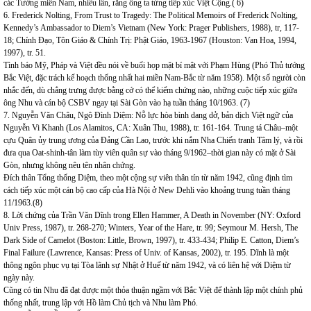
các Tướng miền Nam, nhiều lần, rằng ông ta từng tiếp xúc Việt Cộng.( 6)
6. Frederick Nolting, From Trust to Tragedy: The Political Memoirs of Frederick Nolting,
Kennedy’s Ambassador to Diem’s Vietnam (New York: Prager Publishers, 1988), tr, 117-
18; Chính Đạo, Tôn Giáo & Chính Trị: Phật Giáo, 1963-1967 (Houston: Van Hoa, 1994,
1997), tr. 51.
Tình báo Mỹ, Pháp và Việt đều nói về buổi họp mặt bí mật với Phạm Hùng (Phó Thủ tướng
Bắc Việt, đặc trách kế hoạch thống nhất hai miền Nam-Bắc từ năm 1958). Một số người còn
nhắc đến, dù chẳng trưng được bằng cớ có thể kiểm chứng nào, những cuộc tiếp xúc giữa
ông Nhu và cán bộ CSBV ngay tại Sài Gòn vào hạ tuần tháng 10/1963. (7)
7. Nguyễn Văn Châu, Ngô Đình Diệm: Nỗ lực hòa bình dang dở, bản dịch Việt ngữ của
Nguyễn Vi Khanh (Los Alamitos, CA: Xuân Thu, 1988), tr. 161-164. Trung tá Châu–một
cựu Quân ủy trung ương của Đảng Cần Lao, trước khi nắm Nha Chiến tranh Tâm lý, và rồi
đưa qua Oat-shinh-tân làm tùy viên quân sự vào tháng 9/1962–thời gian này có mặt ở Sài
Gòn, nhưng không nêu tên nhân chứng.
Đích thân Tổng thống Diệm, theo một cộng sự viên thân tín từ năm 1942, cũng định tìm
cách tiếp xúc một cán bộ cao cấp của Hà Nội ở New Dehli vào khoảng trung tuần tháng
11/1963.(8)
8. Lời chứng của Trần Văn Dĩnh trong Ellen Hammer, A Death in November (NY: Oxford
Univ Press, 1987), tr. 268-270; Winters, Year of the Hare, tr. 99; Seymour M. Hersh, The
Dark Side of Camelot (Boston: Little, Brown, 1997), tr. 433-434; Philip E. Catton, Diem’s
Final Failure (Lawrence, Kansas: Press of Univ. of Kansas, 2002), tr. 195. Dĩnh là một
thông ngôn phục vụ tại Tòa lãnh sự Nhật ở Huế từ năm 1942, và có liên hệ với Diệm từ
ngày này.
Cũng có tin Nhu đã đạt được một thỏa thuận ngầm với Bắc Việt để thành lập một chính phủ
thống nhất, trung lập với Hồ làm Chủ tịch và Nhu làm Phó.