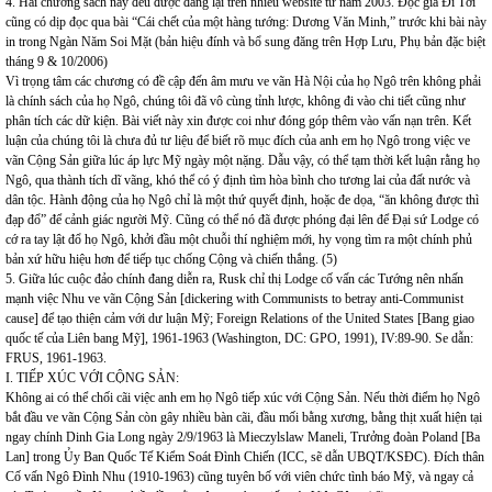
4. Hai chương sách này đều được đăng lại trên nhiều website từ năm 2003. Độc giả Đi Tới
cũng có dịp đọc qua bài “Cái chết của một hàng tướng: Dương Văn Minh,” trước khi bài này
in trong Ngàn Năm Soi Mặt (bản hiệu đính và bổ sung đăng trên Hợp Lưu, Phụ bản đặc biệt
tháng 9 & 10/2006)
Vì trọng tâm các chương có đề cập đến âm mưu ve vãn Hà Nội của họ Ngô trên không phải
là chính sách của họ Ngô, chúng tôi đã vô cùng tỉnh lược, không đi vào chi tiết cũng như
phân tích các dữ kiện. Bài viết này xin được coi như đóng góp thêm vào vấn nạn trên. Kết
luận của chúng tôi là chưa đủ tư liệu để biết rõ mục đích của anh em họ Ngô trong việc ve
vãn Cộng Sản giữa lúc áp lực Mỹ ngày một nặng. Dẫu vậy, có thể tạm thời kết luận rằng họ
Ngô, qua thành tích dĩ vãng, khó thể có ý định tìm hòa bình cho tương lai của đất nước và
dân tộc. Hành động của họ Ngô chỉ là một thứ quyết định, hoặc đe dọa, “ăn không được thì
đạp đổ” để cảnh giác người Mỹ. Cũng có thể nó đã được phóng đại lên để Đại sứ Lodge có
cớ ra tay lật đổ họ Ngô, khởi đầu một chuỗi thí nghiệm mới, hy vọng tìm ra một chính phủ
bản xứ hữu hiệu hơn để tiếp tục chống Cộng và chiến thắng. (5)
5. Giữa lúc cuộc đảo chính đang diễn ra, Rusk chỉ thị Lodge cố vấn các Tướng nên nhấn
mạnh việc Nhu ve vãn Cộng Sản [dickering with Communists to betray anti-Communist
cause] để tạo thiện cảm với dư luận Mỹ; Foreign Relations of the United States [Bang giao
quốc tế của Liên bang Mỹ], 1961-1963 (Washington, DC: GPO, 1991), IV:89-90. Se dẫn:
FRUS, 1961-1963.
I. TIẾP XÚC VỚI CỘNG SẢN:
Không ai có thể chối cãi việc anh em họ Ngô tiếp xúc với Cộng Sản. Nếu thời điểm họ Ngô
bắt đầu ve vãn Cộng Sản còn gây nhiều bàn cãi, đầu mối bằng xương, bằng thịt xuất hiện tại
ngay chính Dinh Gia Long ngày 2/9/1963 là Mieczylslaw Maneli, Trưởng đoàn Poland [Ba
Lan] trong Ủy Ban Quốc Tế Kiểm Soát Đình Chiến (ICC, sẽ dẫn UBQT/KSĐC). Đích thân
Cố vấn Ngô Đình Nhu (1910-1963) cũng tuyên bố với viên chức tình báo Mỹ, và ngay cả