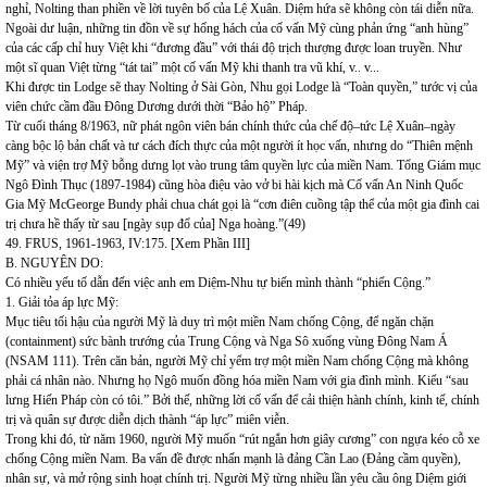
nghỉ, Nolting than phiền về lời tuyên bố của Lệ Xuân. Diệm hứa sẽ không còn tái diễn nữa.
Ngoài dư luận, những tin đồn về sự hống hách của cố vấn Mỹ cùng phản ứng “anh hùng”
của các cấp chỉ huy Việt khi “đương đầu” với thái độ trịch thượng được loan truyền. Như
một sĩ quan Việt từng “tát tai” một cố vấn Mỹ khi thanh tra vũ khí, v.. v...
Khi được tin Lodge sẽ thay Nolting ở Sài Gòn, Nhu gọi Lodge là “Toàn quyền,” tước vị của
viên chức cầm đầu Đông Dương dưới thời “Bảo hộ” Pháp.
Từ cuối tháng 8/1963, nữ phát ngôn viên bán chính thức của chế độ–tức Lệ Xuân–ngày
càng bộc lộ bản chất và tư cách đích thực của một người ít học vấn, nhưng do “Thiên mệnh
Mỹ” và viện trợ Mỹ bỗng dưng lọt vào trung tâm quyền lực của miền Nam. Tổng Giám mục
Ngô Đình Thục (1897-1984) cũng hòa điệu vào vở bi hài kịch mà Cố vấn An Ninh Quốc
Gia Mỹ McGeorge Bundy phải chua chát gọi là “cơn điên cuồng tập thể của một gia đình cai
trị chưa hề thấy từ sau [ngày sụp đổ của] Nga hoàng.”(49)
49. FRUS, 1961-1963, IV:175. [Xem Phần III]
B. NGUYÊN DO:
Có nhiều yếu tố dẫn đến việc anh em Diệm-Nhu tự biến mình thành “phiến Cộng.”
1. Giải tỏa áp lực Mỹ:
Mục tiêu tối hậu của người Mỹ là duy trì một miền Nam chống Cộng, để ngăn chặn
(containment) sức bành trướng của Trung Cộng và Nga Sô xuống vùng Đông Nam Á
(NSAM 111). Trên căn bản, người Mỹ chỉ yểm trợ một miền Nam chống Cộng mà không
phải cá nhân nào. Nhưng họ Ngô muốn đồng hóa miền Nam với gia đình mình. Kiểu “sau
lưng Hiến Pháp còn có tôi.” Bởi thế, những lời cố vấn để cải thiện hành chính, kinh tế, chính
trị và quân sự được diễn dịch thành “áp lực” miên viễn.
Trong khi đó, từ năm 1960, người Mỹ muốn “rút ngắn hơn giây cương” con ngựa kéo cỗ xe
chống Cộng miền Nam. Ba vấn đề được nhấn mạnh là đảng Cần Lao (Đảng cầm quyền),
nhân sự, và mở rộng sinh hoạt chính trị. Người Mỹ từng nhiều lần yêu cầu ông Diệm giới