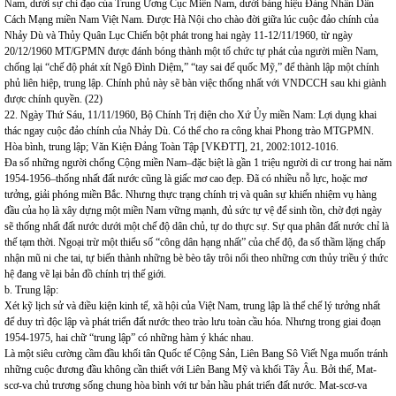
Nam, dưới sự chỉ đạo của Trung Ương Cục Miền Nam, dưới bảng hiệu Đảng Nhân Dân
Cách Mạng miền Nam Việt Nam. Được Hà Nội cho chào đời giữa lúc cuộc đảo chính của
Nhảy Dù và Thủy Quân Lục Chiến bột phát trong hai ngày 11-12/11/1960, từ ngày
20/12/1960 MT/GPMN được đánh bóng thành một tổ chức tự phát của người miền Nam,
chống lại “chế độ phát xít Ngô Đình Diệm,” “tay sai đế quốc Mỹ,” để thành lập một chính
phủ liên hiệp, trung lập. Chính phủ này sẽ bàn việc thống nhất với VNDCCH sau khi giành
được chính quyền. (22)
22. Ngày Thứ Sáu, 11/11/1960, Bộ Chính Trị điện cho Xứ Ủy miền Nam: Lợi dụng khai
thác ngay cuộc đảo chính của Nhảy Dù. Có thể cho ra công khai Phong trào MTGPMN.
Hòa bình, trung lập; Văn Kiện Đảng Toàn Tập [VKĐTT], 21, 2002:1012-1016.
Đa số những người chống Cộng miền Nam–đặc biệt là gần 1 triệu người di cư trong hai năm
1954-1956–thống nhất đất nước cũng là giấc mơ cao đẹp. Đã có nhiều nỗ lực, hoặc mơ
tưởng, giải phóng miền Bắc. Nhưng thực trạng chính trị và quân sự khiến nhiệm vụ hàng
đầu của họ là xây dựng một miền Nam vững mạnh, đủ sức tự vệ để sinh tồn, chờ đợi ngày
sẽ thống nhất đất nước dưới một chế độ dân chủ, tự do thực sự. Sự qua phân đất nước chỉ là
thế tạm thời. Ngoại trừ một thiểu số “công dân hạng nhất” của chế độ, đa số thầm lặng chấp
nhận mũ ni che tai, tự biến thành những bè bèo tây trôi nổi theo những cơn thủy triều ý thức
hệ đang vẽ lại bản đồ chính trị thế giới.
b. Trung lập:
Xét kỹ lịch sử và điều kiện kinh tế, xã hội của Việt Nam, trung lập là thể chế lý tưởng nhất
để duy trì độc lập và phát triển đất nước theo trào lưu toàn cầu hóa. Nhưng trong giai đoạn
1954-1975, hai chữ “trung lập” có những hàm ý khác nhau.
Là một siêu cường cầm đầu khối tân Quốc tế Cộng Sản, Liên Bang Sô Viết Nga muốn tránh
những cuộc đương đầu không cần thiết với Liên Bang Mỹ và khối Tây Âu. Bởi thế, Mat-
scơ-va chủ trương sống chung hòa bình với tư bản hầu phát triển đất nước. Mat-scơ-va