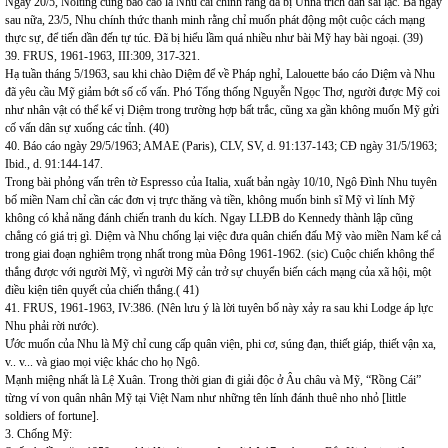
Ngày 20/5, Nolting cũng báo cáo là Nhu cải chính rằng đã bị Unna trích dẫn sai lạc. Ba ngày
sau nữa, 23/5, Nhu chính thức thanh minh rằng chỉ muốn phát động một cuộc cách mạng
thực sự, để tiến dần đến tự túc. Đã bị hiểu lầm quá nhiều như bài Mỹ hay bài ngoại. (39)
39. FRUS, 1961-1963, III:309, 317-321.
Hạ tuần tháng 5/1963, sau khi chào Diệm để về Pháp nghỉ, Lalouette báo cáo Diệm và Nhu
đã yêu cầu Mỹ giảm bớt số cố vấn. Phó Tổng thống Nguyễn Ngọc Thơ, người được Mỹ coi
như nhân vật có thể kế vị Diệm trong trường hợp bất trắc, cũng xa gần không muốn Mỹ gửi
cố vấn dân sự xuống các tỉnh. (40)
40. Báo cáo ngày 29/5/1963; AMAE (Paris), CLV, SV, d. 91:137-143; CĐ ngày 31/5/1963;
Ibid., d. 91:144-147.
Trong bài phỏng vấn trên tờ Espresso của Italia, xuất bản ngày 10/10, Ngô Đình Nhu tuyên
bố miền Nam chỉ cần các đơn vị trực thăng và tiền, không muốn binh sĩ Mỹ vì lính Mỹ
không có khả năng đánh chiến tranh du kích. Ngay LLĐB do Kennedy thành lập cũng
chẳng có giá trị gì. Diệm và Nhu chống lại việc đưa quân chiến đấu Mỹ vào miền Nam kể cả
trong giai đoạn nghiêm trọng nhất trong mùa Đông 1961-1962. (sic) Cuộc chiến không thể
thắng được với người Mỹ, vì người Mỹ cản trở sự chuyển biến cách mạng của xã hội, một
điều kiện tiên quyết của chiến thắng.( 41)
41. FRUS, 1961-1963, IV:386. (Nên lưu ý là lời tuyên bố này xảy ra sau khi Lodge áp lực
Nhu phải rời nước).
Ước muốn của Nhu là Mỹ chỉ cung cấp quân viện, phi cơ, súng đạn, thiết giáp, thiết vận xa,
v.. v... và giao mọi việc khác cho họ Ngô.
Mạnh miệng nhất là Lệ Xuân. Trong thời gian đi giải độc ở Âu châu và Mỹ, “Rồng Cái”
từng ví von quân nhân Mỹ tại Việt Nam như những tên lính đánh thuê nho nhỏ [little
soldiers of fortune].
3. Chống Mỹ: