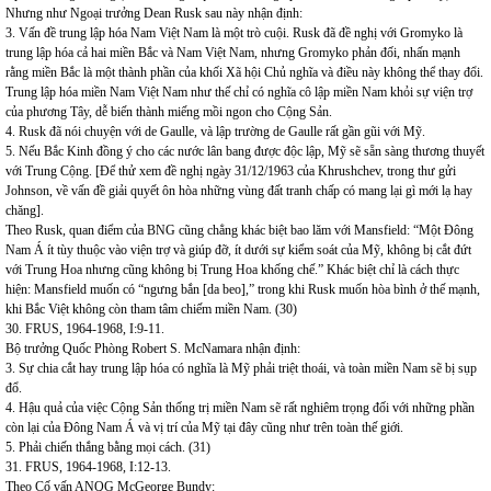
Nhưng như Ngoại trưởng Dean Rusk sau này nhận định:
3. Vấn đề trung lập hóa Nam Việt Nam là một trò cuội. Rusk đã đề nghị với Gromyko là
trung lập hóa cả hai miền Bắc và Nam Việt Nam, nhưng Gromyko phản đối, nhấn mạnh
rằng miền Bắc là một thành phần của khối Xã hội Chủ nghĩa và điều này không thể thay đổi.
Trung lập hóa miền Nam Việt Nam như thế chỉ có nghĩa cô lập miền Nam khỏi sự viện trợ
của phương Tây, dễ biến thành miếng mồi ngon cho Cộng Sản.
4. Rusk đã nói chuyện với de Gaulle, và lập trường de Gaulle rất gần gũi với Mỹ.
5. Nếu Bắc Kinh đồng ý cho các nước lân bang được độc lập, Mỹ sẽ sẵn sàng thương thuyết
với Trung Cộng. [Để thử xem đề nghị ngày 31/12/1963 của Khrushchev, trong thư gửi
Johnson, về vấn đề giải quyết ôn hòa những vùng đất tranh chấp có mang lại gì mới lạ hay
chăng].
Theo Rusk, quan điểm của BNG cũng chẳng khác biệt bao lăm với Mansfield: “Một Đông
Nam Á ít tùy thuộc vào viện trợ và giúp đỡ, ít dưới sự kiểm soát của Mỹ, không bị cắt đứt
với Trung Hoa nhưng cũng không bị Trung Hoa khống chế.” Khác biệt chỉ là cách thực
hiện: Mansfield muốn có “ngưng bắn [da beo],” trong khi Rusk muốn hòa bình ở thế mạnh,
khi Bắc Việt không còn tham tâm chiếm miền Nam. (30)
30. FRUS, 1964-1968, I:9-11.
Bộ trưởng Quốc Phòng Robert S. McNamara nhận định:
3. Sự chia cắt hay trung lập hóa có nghĩa là Mỹ phải triệt thoái, và toàn miền Nam sẽ bị sụp
đổ.
4. Hậu quả của việc Cộng Sản thống trị miền Nam sẽ rất nghiêm trọng đối với những phần
còn lại của Đông Nam Á và vị trí của Mỹ tại đây cũng như trên toàn thế giới.
5. Phải chiến thắng bằng mọi cách. (31)
31. FRUS, 1964-1968, I:12-13.
Theo Cố vấn ANQG McGeorge Bundy: