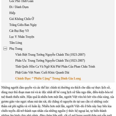
Góc Phố Thời Gian
Đi / Dành Dụm
Hiếp
Gió Không Chốn Ở
Trăng Giữa Ban Ngày
Cát Bụi Bay Về
Lục Y Nhân Truyện
Tấm Lòng
Phụ Trang
Vĩnh Biệt Trung Tướng Nguyễn Chánh Thi (1923-2007)
Phân Ưu: Trung Tướng Nguyễn Chánh Thi (1923-2007)
Tỉnh Quốc Hồn Ca Và Ngữ Khí Phê Phán Của Phan Châu Trinh
Phật Giáo Việt Nam: Cuối Khúc Quanh Dài
Chính Đạo: “ Phiến Cộng” Trong Dinh Gia Long
Những người cầm quyền và các thế lực chính trị thường ưa thích che dấu sự thực lịch sử,
dùng mọi thủ đoạn man trá và ác độc nhất để bẻ cong lịch sử hầu ngu dân, điều-kiện-hóa trí
tuệ thanh thiếu niên. Hậu quả là nhiều hơn một lần, người Việt vừa hò hét vừa chĩa súng, xỉa
gươm giáo vào ngực nhau mà tàn sát, dù chẳng rõ nguyên do tại sao cần có những cuộc
thảm sát phi nghĩa và vô luân ấy. Nhiều hơn một lần, người Việt–dù ở bên này hay bên kia
chiến tuyến–đã trở thành nạn nhân của những nguồn ý thức hệ ngoại lai, tự biến thành
những âm binh chịu phù phép, đâm chém bắn giết, cắt cổ mổ bụng người thân mà vẫn ngỡ