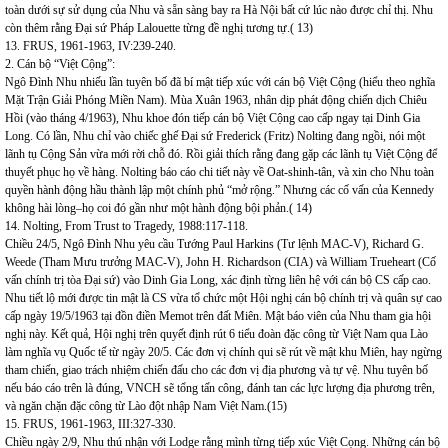
toàn dưới sự sử dụng của Nhu và sẵn sàng bay ra Hà Nội bất cứ lúc nào được chỉ thị. Nhu
còn thêm rằng Đại sứ Pháp Lalouette từng đề nghị tương tự.( 13)
13. FRUS, 1961-1963, IV:239-240.
2. Cán bộ “Việt Cộng”:
Ngô Đình Nhu nhiếu lần tuyên bố đã bí mật tiếp xúc với cán bộ Việt Cộng (hiểu theo nghĩa
Mặt Trận Giải Phóng Miền Nam). Mùa Xuân 1963, nhân dịp phát động chiến dịch Chiêu
Hồi (vào tháng 4/1963), Nhu khoe đón tiếp cán bộ Việt Cộng cao cấp ngay tại Dinh Gia
Long. Có lần, Nhu chỉ vào chiếc ghế Đại sứ Frederick (Fritz) Nolting đang ngồi, nói một
lãnh tụ Cộng Sản vừa mới rời chỗ đó. Rồi giải thích rằng đang gặp các lãnh tụ Việt Cộng để
thuyết phục họ về hàng. Nolting báo cáo chi tiết này về Oat-shinh-tân, và xin cho Nhu toàn
quyền hành động hầu thành lập một chính phủ “mở rộng.” Nhưng các cố vấn của Kennedy
không hài lòng–họ coi đó gần như một hành động bội phản.( 14)
14. Nolting, From Trust to Tragedy, 1988:117-118.
Chiều 24/5, Ngô Đình Nhu yêu cầu Tướng Paul Harkins (Tư lệnh MAC-V), Richard G.
Weede (Tham Mưu trưởng MAC-V), John H. Richardson (CIA) và William Trueheart (Cố
vấn chính trị tòa Đại sứ) vào Dinh Gia Long, xác định từng liên hệ với cán bộ CS cấp cao.
Nhu tiết lộ mới được tin mật là CS vừa tổ chức một Hội nghị cán bộ chính trị và quân sự cao
cấp ngày 19/5/1963 tại đồn điền Memot trên đất Miên. Mật báo viên của Nhu tham gia hội
nghị này. Kết quả, Hội nghị trên quyết định rút 6 tiểu đoàn đặc công từ Việt Nam qua Lào
làm nghĩa vụ Quốc tế từ ngày 20/5. Các đơn vị chính qui sẽ rút về mật khu Miên, hay ngừng
tham chiến, giao trách nhiệm chiến đấu cho các đơn vị địa phương và tự vệ. Nhu tuyên bố
nếu báo cáo trên là đúng, VNCH sẽ tổng tấn công, đánh tan các lực lượng địa phương trên,
và ngăn chặn đặc công từ Lào đột nhập Nam Việt Nam.(15)
15. FRUS, 1961-1963, III:327-330.
Chiều ngày 2/9, Nhu thú nhận với Lodge rằng mình từng tiếp xúc Việt Cọng. Những cán bộ