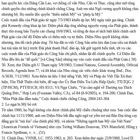
hạn quyền lực của Đảng Cần Lao, vợ chồng cố vấn Nhu, Cẩn và Thục, cũng như mở rộng
chính quyền cho những chính khách chống Cộng. Anh em nhà Ngô cương quyết không chịu
nhượng bộ. Họ muốn độc quyền “thiên mệnh Mỹ” và “phép lạ Mỹ.”
Cuộc tranh đấu của Phật giáo từ ngày 7/5/1963 khiến áp lực Mỹ ngày một gia tăng. Chính
phủ Kennedy công khai áp lực Diệm phải đáp ứng những nguyện vọng của Phật giáo, thành
thực tôn trọng bản Tuyên cáo chung 16/6/1963, và từng đe dọa sẽ tách biệt khỏi chính sách
Phật giáo của chế độ Diệm nếu có thêm một vụ tự thiêu. Diệm-Nhu quyết không nhân
nhượng, tìm đủ cách phản ứng: Từ bịa đặt ra việc Cộng Sản ném lựu đạn (sau sửa sai thành
hai trái mìn từ lực) trước Đài phát thanh Huế, đàn áp, bắt giữ người biểu tình, tới vu cáo
cuộc tranh đấu của Phật giáo do Cộng Sản chi phối, nhằm lật đổ chính quyền. Cả Diệm lẫn
Nhu đều lên án “đế quốc” [và Cộng Sản] nhúng tay vào cuộc tranh đấu của Phật Giáo.( 50)
50. Xem, thư Diệm gửi U Thant ngày 5/9/1963; United Nations, General Assembly, Official
Records, Agenda Item 77, và lời khai của Nhu cùng các viên chức khác trong Ibid., Doc.
A/5630, 7/12/1963. Xem thêm tài liệu 3 thứ tiếng Việt, Mỹ và Pháp do Việt Tấn Xã thực
hiện, Tôn Thất Thiện chủ biên, để nạp cho Ủy Ban Điều Tra Liên Hiệp Quốc; TTLTQG 2
(TP/HCM), PTT/Đ1CH, HS 8511; Vũ Ngự Chiêu, “Vài cảm nghĩ về Thượng tọa Thích
Quảng Đức;” Hợp Lưu (Fountain Valley, CA), số 84 (8-9/2005), tr. 194-206; Chính Đạo,
“Mùa Phật đản đẫm máu;” Cuộc thánh chiến chống Cộng, 2004:243-304.
2. Lo ngại bị Mỹ bỏ rơi:
Từ năm 1960, họ Ngô không còn được chính phủ Mỹ chiều chuộng như xưa. Sau cuộc đảo
chính hụt 11/11/1960, anh em Diệm-Nhu bắt đầu nghi ngờ sự yểm trợ mà Bảo Đại từng cay
đắng gọi là “mù lòa” của chính phủ Mỹ, và nhóm “Những người bạn Mỹ của Việt Nam”
[American Friends of Vietnam] như cựu Tướng William Donovan, TNS Mansfield, Hồng y
Francis Spellman, v.. v... (51)
51. Chính Đạo, VNNB, I-C: 1955-1963, tr. 203. Xem thêm thư ngày 23/9/1960, Loyd D.