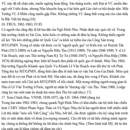
VC này đã rất chán nản, muốn ngừng hoạt động. Sáu tháng trước, một Đại tá VC muốn đào
ngũ với 3 tiểu đoàn, nhưng Nhu khuyên ông ta ở lại biên giới Lào chờ cơ hội thuận tiện. Một
Tướng VC ở Miên cũng muốn gặp Nhu. Không những VC đang thất vọng mà còn cảm thấy
bị Bắc Việt lợi dụng.(16)
16. FRUS, 1961-1963, IV:85.
Có người cho rằng đây là lời bịa đặt của Ngô Đình Nhu. Nhận định này quá vội vã. Trong
hậu trường chính trị Sài Gòn, luôn luôn có những màn đi đêm lạ lùng. Không thiếu người
nỗ lực “lôi kéo những phần tử Quốc Gia” ra khỏi sự kiềm tỏa của Cộng Sản trong
MT/GPMN. Trong số nhân vật được coi là “người quốc gia” có Kiến trúc sư Huỳnh Tấn
Phát (1913-1989) và Luật sư Nguyễn Hữu Thọ (1913-1989). Từ năm 1948-1949, Y sĩ Lê
Văn Hoạch, một cựu Thủ tướng Nam Kỳ Tự Trị (1946-1947), và Nguyễn Hòa Hiệp (1906-
1974) đã không ngừng thực hiện kế hoạch đưa phần tử quốc gia về thành. Mùa Thu 1964,
Đại tướng Nguyễn Khánh–qua Quốc Vụ Khanh Lê Văn Hoạch–trao đổi thư từ với Phát,
Tổng thư ký MT/GPMN, đồng thời cầm đầu tổ tình báo trí vận Sài Gòn-Gia Định. Món quà
trao đổi là vợ con Phát và tù binh Mỹ. Hai năm sau, dù đang lưu vong ở Paris, Khánh còn
mưu toan móc nối Chủ tịch MT/GPMN về hồi chính. Một trong những người trung gian là
Nha sĩ Lê Văn Trường ở Paris, người tự nhận là “thượng cấp” của Thọ. Năm 1966, Lodge
cũng lọt vào một màn ảo thuật âm mưu đưa Thọ bỏ mật khu.( 17)
17. Xem Chính Đạo, VNNB, 1939-1975, tập I-D: 1964-1968 (đang in).
Trong hai năm 1962-1963, chung quanh Ngô Đình Nhu có khá nhiều cán bộ tình báo chiến
lược CSBV. Albert Phạm Ngọc Thảo và Vũ Ngọc Nhạ chỉ là hai người được biết nhiều nhất.
Lời thú nhận “móc nối Việt Cộng” của Nhu, bởi thế, cần được nghiên cứu kỹ càng hơn trước
khi có một nhận định võ đoán [sweeping remark]. Cho tới khi có tài liệu chứng minh ngược
lại, chúng ta không thể không tin lời khai của chính ông Nhu. (Theo hình luật Mỹ, lời tự thú
của nghi can là bằng chứng rất đáng tin cậy)