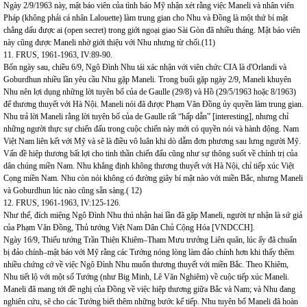
Ngày 2/9/1963 này, mật báo viên của tình báo Mỹ nhận xét rằng việc Maneli và nhân viên
Pháp (không phải cá nhân Lalouette) làm trung gian cho Nhu và Đồng là một thứ bí mật
chẳng dấu được ai (open secret) trong giới ngoại giao Sài Gòn đã nhiều tháng. Mật báo viên
này cũng được Maneli nhờ giới thiệu với Nhu nhưng từ chối.(11)
11. FRUS, 1961-1963, IV:89-90.
Bốn ngày sau, chiều 6/9, Ngô Đình Nhu tái xác nhận với viên chức CIA là d'Orlandi và
Goburdhun nhiều lần yêu cầu Nhu gặp Maneli. Trong buổi gặp ngày 2/9, Maneli khuyên
Nhu nên lợi dụng những lời tuyên bố của de Gaulle (29/8) và Hồ (29/5/1963 hoặc 8/1963)
để thương thuyết với Hà Nội. Maneli nói đã được Phạm Văn Đồng ủy quyền làm trung gian.
Nhu trả lời Maneli rằng lời tuyên bố của de Gaulle rất “hấp dẫn” [interesting], nhưng chỉ
những người thực sự chiến đấu trong cuộc chiến này mới có quyền nói và hành động. Nam
Việt Nam liên kết với Mỹ và sẽ là điều vô luân khi dò dẫm đơn phương sau lưng người Mỹ.
Vấn đề hiệp thương bất lợi cho tinh thần chiến đấu cũng như sự thông suốt về chính trị của
dân chúng miền Nam. Nhu khẳng định không thương thuyết với Hà Nội, chỉ tiếp xúc Việt
Cọng miền Nam. Nhu còn nói không có đường giây bí mật nào với miền Bắc, nhưng Maneli
và Goburdhun lúc nào cũng sẵn sàng.( 12)
12. FRUS, 1961-1963, IV:125-126.
Như thế, đích miệng Ngô Đình Nhu thú nhận hai lần đã gặp Maneli, người tự nhận là sứ giả
của Phạm Văn Đồng, Thủ tướng Việt Nam Dân Chủ Cộng Hóa [VNDCCH].
Ngày 16/9, Thiếu tướng Trần Thiện Khiêm–Tham Mưu trưởng Liên quân, lúc ấy đã chuẩn
bị đảo chính–mật báo với Mỹ rằng các Tướng nóng lòng làm đảo chính hơn khi thấy thêm
nhiều chứng cớ về việc Ngô Đình Nhu muốn thương thuyết với miền Bắc. Theo Khiêm,
Nhu tiết lộ với một số Tướng (như Big Minh, Lê Văn Nghiêm) về cuộc tiếp xúc Maneli.
Maneli đã mang tới đề nghị của Đồng về việc hiệp thương giữa Bắc và Nam; và Nhu đang
nghiên cứu, sẽ cho các Tướng biết thêm những bước kế tiếp. Nhu tuyên bố Maneli đã hoàn