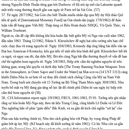
nhưng Nguyễn Đình Thuần từng gạn hỏi Durbrow về lối nói úp mở của Lalouette quanh
một triển vọng thương thuyết gần sau ngày từ Paris trở lại Sài Gòn. (57)
57. Từ ngày 28/7/1962, Sài Gòn cho biết Thuần muốn nhân dịp qua Mỹ dự Hội thảo Quĩ
tiền tệ quốc tế [International Monetary Fund] tại Oat-shinh-tân (ngày 17/9/1962) để thảo
luận vấn đề bang giao Việt-Mỹ. Tháp tùng có Bửu Hoán thuộc NHQG, Vũ Quốc Thúc, và
William Trueheart.
Ngoài ra, cần đề cập đến không khí hòa hoãn đặc biệt giữa Mỹ và Nga vào cuối năm 1962,
đầu năm 1963. Tháng 12/1962, Nikita S. Khrushchev đề nghị hai siêu cường nên hạn chế
cuộc chạy đua vũ trang nguyên tử. Ngày 10/6/1963, Kennedy đáp ứng bằng bài diễn văn tại
Đại học American ở Kentucky, kêu gọi tiến về một nền hòa bình thế giới. Khrushchev hết lời
ca ngợi, và ngay sau đó, đại diện Mỹ, Bri-tên cùng Nga bắt đầu thương thuyết về vấn đề hạn
chế thí nghiệm bom nguyên tử. Ngày 5/8/1963, Hiệp ước cấm thí nghiệm nguyên tử trên
không gian, trong khí quyển và dưới đáy biển [The Treaty Banning Nuclear Weapons Tests
in the Atmosphere, in Outer Sapce and Under the Water] tại Mat-scơ-va (14 UST 1313) càng
khiến Diệm-Nhu lo sợ hơn về sự thay đổi chính sách chống Cộng của Mỹ tại Nam Việt
Nam. Trong buổi nói chuyện với 15 Tướng tại Bộ Tổng Tham Mưu ngày 30/8/1963, Nhu
tuyên bố mật vụ Mỹ đang gia tăng nỗ lực lật đổ chính phủ Diệm từ sau ngày ký hiệp ước
cấm thử bom nguyên tử (58)
58.; CIA Information report ngày 2/9/1963; FRUS, 1961-1963, IV:91. Tưởng nên ghi nhận
rằng sự hòa hoãn Mỹ-Nga này, theo tài liệu Trung Cộng, cũng khiến Lê Duẩn và Lê Đức
Thọ nghiêng hẳn về phía “giáo điều” Bắc Kinh, và xa gần đả kích chủ nghĩa “xét lại” của
Nga.
Phía sau hậu trường chính trị, Nhu tìm cách giảng hòa với Pháp, hy vọng dùng Pháp để
giảm bớt áp lực Mỹ. (Kế hoạch này đã khởi xướng từ năm 1961). Có lúc Nhu còn xa gần