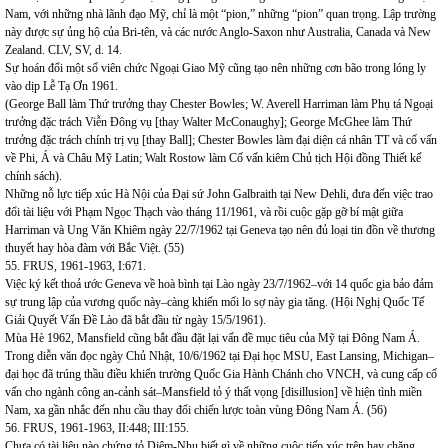
Nam, với những nhà lãnh đạo Mỹ, chỉ là một “pion,” những “pion” quan trọng. Lập trường
này được sự ủng hộ của Bri-tên, và các nước Anglo-Saxon như Australia, Canada và New
Zealand. CLV, SV, d. 14.
Sự hoán đổi một số viên chức Ngoại Giao Mỹ cũng tạo nên những cơn bão trong lóng ly
vào dịp Lễ Tạ Ơn 1961.
(George Ball làm Thứ trưởng thay Chester Bowles; W. Averell Harriman làm Phụ tá Ngoại
trưởng đặc trách Viễn Đông vụ [thay Walter McConaughy]; George McGhee làm Thứ
trưởng đặc trách chính trị vụ [thay Ball]; Chester Bowles làm đại diện cá nhân TT và cố vấn
về Phi, Á và Châu Mỹ Latin; Walt Rostow làm Cố vấn kiêm Chủ tịch Hội đồng Thiết kế
chính sách).
Những nỗ lực tiếp xúc Hà Nội của Đại sứ John Galbraith tại New Dehli, đưa đến việc trao
đổi tài liệu với Phạm Ngọc Thạch vào tháng 11/1961, và rồi cuộc gặp gỡ bí mật giữa
Harriman và Ung Văn Khiêm ngày 22/7/1962 tại Geneva tạo nên đủ loại tin đồn về thương
thuyết hay hòa đàm với Bắc Việt. (55)
55. FRUS, 1961-1963, I:671.
Việc ký kết thoả ước Geneva về hoà bình tại Lào ngày 23/7/1962–với 14 quốc gia bảo đảm
sự trung lập của vương quốc này–càng khiến mối lo sợ này gia tăng. (Hội Nghị Quốc Tế
Giải Quyết Vấn Đề Lào đã bắt đầu từ ngày 15/5/1961).
Mùa Hè 1962, Mansfield cũng bắt đầu đặt lại vấn đề mục tiêu của Mỹ tại Đông Nam Á.
Trong diễn văn đọc ngày Chủ Nhật, 10/6/1962 tại Đại học MSU, East Lansing, Michigan–
đại học đã trúng thầu điều khiển trường Quốc Gia Hành Chánh cho VNCH, và cung cấp cố
vấn cho ngành công an-cảnh sát–Mansfield tỏ ý thất vọng [disillusion] về hiện tình miền
Nam, xa gần nhắc đến nhu cầu thay đổi chiến lược toàn vùng Đông Nam Á. (56)
56. FRUS, 1961-1963, II:448; III:155.
Chưa có tài liệu nào chứng tỏ Diệm-Nhu biết gì về những cuộc tiếp xúc trên hay chăng,