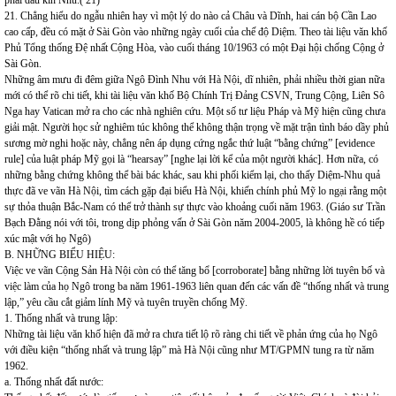
phải dấu kín Nhu.( 21)
21. Chẳng hiểu do ngẫu nhiên hay vì một lý do nào cả Châu và Dĩnh, hai cán bộ Cần Lao
cao cấp, đều có mặt ở Sài Gòn vào những ngày cuối của chế độ Diệm. Theo tài liệu văn khố
Phủ Tổng thống Đệ nhất Cộng Hòa, vào cuối tháng 10/1963 có một Đại hội chống Cộng ở
Sài Gòn.
Những âm mưu đi đêm giữa Ngô Đình Nhu với Hà Nội, dĩ nhiên, phải nhiều thời gian nữa
mới có thể rõ chi tiết, khi tài liệu văn khố Bộ Chính Trị Đảng CSVN, Trung Cộng, Liên Sô
Nga hay Vatican mở ra cho các nhà nghiên cứu. Một số tư liệu Pháp và Mỹ hiện cũng chưa
giải mật. Người học sử nghiêm túc không thể không thận trọng về mặt trận tình báo dầy phủ
sương mờ nghi hoặc này, chẳng nên áp dụng cứng ngắc thứ luật “bằng chứng” [evidence
rule] của luật pháp Mỹ gọi là “hearsay” [nghe lại lời kể của một người khác]. Hơn nữa, có
những bằng chứng không thể bài bác khác, sau khi phối kiểm lại, cho thấy Diệm-Nhu quả
thực đã ve vãn Hà Nội, tìm cách gặp đại biểu Hà Nội, khiến chính phủ Mỹ lo ngại rằng một
sự thỏa thuận Bắc-Nam có thể trở thành sự thực vào khoảng cuối năm 1963. (Giáo sư Trần
Bạch Đằng nói với tôi, trong dịp phỏng vấn ở Sài Gòn năm 2004-2005, là không hề có tiếp
xúc mật với họ Ngô)
B. NHỮNG BIỂU HIỆU:
Việc ve vãn Cộng Sản Hà Nội còn có thể tăng bổ [corroborate] bằng những lời tuyên bố và
việc làm của họ Ngô trong ba năm 1961-1963 liên quan đến các vấn đề “thống nhất và trung
lập,” yêu cầu cắt giảm lính Mỹ và tuyên truyền chống Mỹ.
1. Thống nhất và trung lập:
Những tài liệu văn khố hiện đã mở ra chưa tiết lộ rõ ràng chi tiết về phản ứng của họ Ngô
với điều kiện “thống nhất và trung lập” mà Hà Nội cũng như MT/GPMN tung ra từ năm
1962.
a. Thống nhất đất nước: