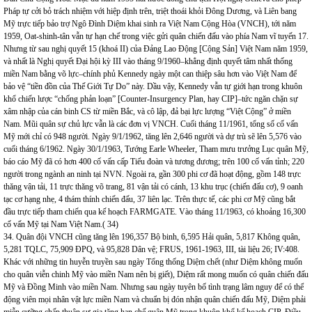
Pháp tự cởi bỏ trách nhiệm với hiệp định trên, triệt thoái khỏi Đông Dương, và Liên bang
Mỹ trực tiếp bảo trợ Ngô Đình Diệm khai sinh ra Việt Nam Cộng Hòa (VNCH), tới năm
1959, Oat-shinh-tân vẫn tự hạn chế trong việc gửi quân chiến đấu vào phía Nam vĩ tuyến 17.
Nhưng từ sau nghị quyết 15 (khoá II) của Đảng Lao Động [Cộng Sản] Việt Nam năm 1959,
và nhất là Nghị quyết Đại hội kỳ III vào tháng 9/1960–khẳng định quyết tâm nhất thống
miền Nam bằng võ lực–chính phủ Kennedy ngày một can thiệp sâu hơn vào Việt Nam để
bảo vệ “tiền đồn của Thế Giới Tự Do” này. Dầu vậy, Kennedy vẫn tự giới hạn trong khuôn
khổ chiến lược “chống phản loạn” [Counter-Insurgency Plan, hay CIP]–tức ngăn chặn sự
xâm nhập của cán binh CS từ miền Bắc, và cô lập, đả bại lực lượng “Việt Cộng” ở miền
Nam. Mũi quân sự chủ lực vẫn là các đơn vị VNCH. Cuối tháng 11/1961, tổng số cố vấn
Mỹ mới chỉ có 948 người. Ngày 9/1/1962, tăng lên 2,646 người và dự trù sẽ lên 5,576 vào
cuối tháng 6/1962. Ngày 30/1/1963, Tướng Earle Wheeler, Tham mưu trưởng Lục quân Mỹ,
báo cáo Mỹ đã có hơn 400 cố vấn cấp Tiểu đoàn và tương đương; trên 100 cố vấn tỉnh; 220
người trong ngành an ninh tại NVN. Ngoài ra, gần 300 phi cơ đã hoạt động, gồm 148 trực
thăng vận tải, 11 trực thăng võ trang, 81 vận tải có cánh, 13 khu trục (chiến đấu cơ), 9 oanh
tạc cơ hạng nhẹ, 4 thám thính chiến đấu, 37 liên lạc. Trên thực tế, các phi cơ Mỹ cũng bắt
đầu trực tiếp tham chiến qua kế hoạch FARMGATE. Vào tháng 11/1963, có khoảng 16,300
cố vấn Mỹ tại Nam Việt Nam.( 34)
34. Quân đội VNCH cũng tăng lên 196,357 Bộ binh, 6,595 Hải quân, 5,817 Không quân,
5,281 TQLC, 75,909 ĐPQ, và 95,828 Dân vệ; FRUS, 1961-1963, III, tài liệu 26; IV:408.
Khác với những tin huyễn truyền sau ngày Tổng thống Diệm chết (như Diệm không muốn
cho quân viễn chinh Mỹ vào miền Nam nên bị giết), Diệm rất mong muốn có quân chiến đấu
Mỹ và Đồng Minh vào miền Nam. Nhưng sau ngày tuyên bố tình trạng lâm nguy để có thể
động viên mọi nhân vật lực miền Nam và chuẩn bị đón nhận quân chiến đấu Mỹ, Diệm phải