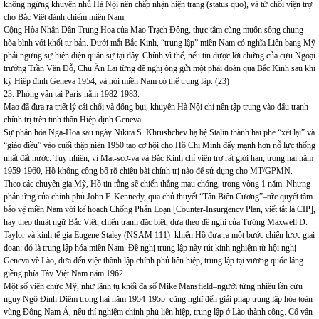
không ngừng khuyên nhủ Hà Nội nên chấp nhận hiện trạng (status quo), và từ chối viện trợ
cho Bắc Việt đánh chiếm miền Nam.
Cộng Hòa Nhân Dân Trung Hoa của Mao Trạch Đông, thực tâm cũng muốn sống chung
hòa bình với khối tư bản. Dưới mắt Bắc Kinh, “trung lập” miền Nam có nghĩa Liên bang Mỹ
phải ngưng sự hiện diện quân sự tại đây. Chính vì thế, nếu tin được lời chứng của cựu Ngoại
trưởng Trần Văn Đỗ, Chu Ân Lai từng đề nghị ông gửi một phái đoàn qua Bắc Kinh sau khi
ký Hiệp định Geneva 1954, và nói miền Nam có thể trung lập. (23)
23. Phỏng vấn tại Paris năm 1982-1983.
Mao đã đưa ra triết lý cái chổi và đống bụi, khuyên Hà Nội chỉ nên tập trung vào đấu tranh
chính trị trên tinh thần Hiệp định Geneva.
Sự phân hóa Nga-Hoa sau ngày Nikita S. Khrushchev hạ bệ Stalin thành hai phe “xét lại” và
“giáo điều” vào cuối thập niên 1950 tạo cơ hội cho Hồ Chí Minh đẩy mạnh hơn nỗ lực thống
nhất đất nước. Tuy nhiên, vì Mat-scơ-va và Bắc Kinh chỉ viện trợ rất giới hạn, trong hai năm
1959-1960, Hồ không công bố rõ chiêu bài chính trị nào để sử dụng cho MT/GPMN.
Theo các chuyên gia Mỹ, Hồ tin rằng sẽ chiến thắng mau chóng, trong vòng 1 năm. Nhưng
phản ứng của chính phủ John F. Kennedy, qua chủ thuyết “Tân Biên Cương”–tức quyết tâm
bảo vệ miền Nam với kế hoạch Chống Phản Loạn [Counter-Insurgency Plan, viết tắt là CIP],
hay theo thuật ngữ Bắc Việt, chiến tranh đặc biệt, dựa theo đề nghị của Tướng Maxwell D.
Taylor và kinh tế gia Eugene Staley (NSAM 111)–khiến Hồ đưa ra một bước chiến lược giai
đoạn: đó là trung lập hóa miền Nam. Đề nghị trung lập này rút kinh nghiệm từ hội nghị
Geneva về Lào, đưa đến việc thành lập chính phủ liên hiệp, trung lập tại vương quốc láng
giềng phía Tây Việt Nam năm 1962.
Một số viên chức Mỹ, như lãnh tụ khối đa số Mike Mansfield–người từng nhiều lần cứu
nguy Ngô Đình Diệm trong hai năm 1954-1955–cũng nghĩ đến giải pháp trung lập hóa toàn
vùng Đông Nam Á, nếu thí nghiệm chính phủ liên hiệp, trung lập ở Lào thành công. Cố vấn