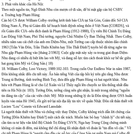
3. Phái viên khác của Hà Nội:
Theo một nguồn tin, Ngô Đình Nhu còn mượn cớ đi săn, để bí mật gặp cán bộ CSBV.
a. Truờng hợp Phạm Hùng:
Cán bộ CS được William Colby–trưởng lưới tình báo CIA tại Sài Gòn, Giám đốc Sở CIA
Đông Nam Á, Phụ tá Giám đốc kế hoạch bình địỳnh nông thôn ở Việt Nam [CORDS], và
rồi Giám đốc CIA–nêu đích danh là Phạm Hùng (1912-1988), Ủy viên Bộ Chính Trị Đảng
Lao Động Việt Nam, Phó Thủ tướng, nguyên Chủ Nhiệm Ủy Ban Thống Nhất. Theo Colby,
nhiều năm sau cái chết của anh em Diệm-Nhu, một Tướng cao cấp thuộc nhóm đảo chính
1963 [Trần Văn Đôn, Trần Thiện Khiêm hay Tôn Thất Đính?] tuyên bố đã từng nghe tin
Nhu gặp Phạm Hùng vào [tháng 2/1963]. Cuộc gặp mặt này xảy ra trong giai đoạn Diệm-
Nhu đang có nhiều dị biệt lớn lao với Mỹ, và đang nỗ lực tìm cách thoát khỏi sự bế tắc giữa
hai gọng kìm Mỹ và Cộng Sản.( 18)
18. William Colby, Lost Victory, 1989:102-103. Trong cuốn Our Endless War in năm 1987,
Đôn không nhắc đến chi tiết này. Ấn bản tiếng Việt của tập hồi ký trên ghi rằng Nhu được
Trung tá Bường, tỉnh trưởng Bình Tuy, đưa đến gặp Phạm Hùng và hai người khác. Nhu
hứa với Phạm Hùng là sẽ cho Lệ Xuân và Lệ Thủy ngồi lên chuyến xe lửa thống nhất đầu
tiên ra Hà Nội (tr. 183). Tướng Đôn, tưởng cũng nên ghi nhận, là một trong những “nguồn
tin đáng tin cậy” của các viên chức Mỹ. Một trong những lý do là Đôn từng được OSS huấn
luyện vào mùa Hè 1945, rồi gửi trở lại nội địa lấy tin tức về quân Nhật. Đôn rất thân thiết với
Lucien “Lou” Conein và Edward Lansdale.
Là người thân thiết với Nhu và chống việc thay Diệm, Colby không trích dẫn lời chứng của
Tướng [Đôn Khiêm hay Đính?] một cách tắc trách. Muốn bác bỏ hay “chỉnh lý” chi tiết này,
cần tìm ra tư liệu văn khố Bộ Chính Trị Đảng CSVN, Nga hay Trung Cộng chứng minh
không có màn đi đêm, mà không thể chỉ dùng lối nhận định võ đoán là “tin đồn vô căn.” Về
chi tiết Phạm Hùng là “người cầm đầu các nỗ lực của Cộng Sản tại miền Nam mà Colby đề