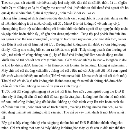
Theo sự quan sát của tôi , có thể tạm xếp loại mấy kiểu tâm thế thi sĩ hiện thời : 1) thi sĩ giáo
huấn 2) thi sĩ hùng ca 3) thi sĩ ngây thơ như trẻ nhỏ , biết nhìn ra chất thơ ở chỗ người đời bỏ
qua 4) thi sĩ hóm hỉnh 5) thi sĩ dự phóng , nhìn thấu lẽ đời vv.. và vv..
Không hẳn những sự định danh trên đây đã chính xác , song chắc là trong chân dung các thi
sĩ hiện thời không ít thì nhiều có mấy cái đó . Mà Đ Đ B thì không rõ vô tình hay cố ý,
nhưng đúng là cứ trật ra khỏi những cái khuôn khổ mà nhiều người đã tự nguyện chấp nhận
và góp phần hoàn chỉnh ấy , để gần như đứng một mình . Tung tẩy phá phách làm tình làm
tội người khác thế nào không biết , nhưng đó là chuyện ngoài đời , còn vào đến thơ , cái tôi
của Bốn là một cái tôi hậm hụi bất lực . Dường như không sao tìm được sự cân bằng trong
tâm lý . Cũng như chẳng biết cư xử ra thế nào cho phải . Thấy chung quanh tầm thường vớ
vẩn , mà mình thì cũng chẳng hơn gì , lại có lỗi ở chỗ không biết làm sao tác động tới đời ,
khiến cho nó trở nên tốt hơn vừa ý mình hơn . Giữa vô vàn những lo toan – lo nghèo lo đói
lo khổ lo không được hiện đại , – lại thêm còn cái lo nữa , lo lạc lõng , không ai nghe mình .
Mấy chữ mồ côi thường xuất hiện . Trăng mồ côi . Bão mồ côi .Cây mồ côi . Mà con người
đến chết vẫn có thể tiếp tục mồ côi ( Trở về với mẹ ta thôi- Lỡ mai chết lại mồ côi dưới mồ ).
Tâm lý mồ côi đó là gì nếu không phải là tình trạng người ta mất đi những chỗ dựa chắc
chắn về tinh thần , không có cái để tin yêu và kính trọng ?!
Trước một đời sống ngổn ngang và có thể nói là tàn bạo nữa , con người trong thơ Đ Đ B
như vậy là đang đi dần tới một thái độ tạm gọi là vừa phải : không huớ lên hớn hở một cách
trẻ con , mà cũng không lảng đời kệ đời ; không tự nhấc mình vượt lên trên hoàn cảnh rồi
chửi bới tùm lum , hoặc cười cợt vô trách nhiệm , mà cũng không làm bộ làm tịch , ra cái
điều đang mải mê với những triết lý sâu sắc . Thơ chỉ có vậy , nên đành là một lời tự an ủi .
III
Bây giờ ta hãy cùng nhìn kỹ vào cái giọng thơ lục bát mà Đ Đ B đã hình thành riêng cho
mình. Chỉ xét riêng thời nay đã thấy không ít những bậc thày kỳ tài còn in dấu trên thể thơ