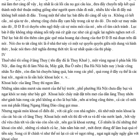
mà làm thơ càng dễ vậy , kỵ nhất là cái lối câu nọ gọi câu kia , đưa đẩy chuyển tiếp kết quả
thành một thứ thuận miệng giống như người quen chân đi mãi , nhiều khi vẫn đi đấy mà
không biết mình đi đâu . Trong một thể như lục bát điều đó càng dễ xảy ra . Không có kết
cấu , nó qúa tự do , nhưng cũng chứa đầy cạm bẫy trong cái tự do đó . Do một sự may mắn
nào đó , Đ Đ B có duyên sớm ngộ thấy cái sự mòn mỏi của nó , nên cố tìm cách tránh . Lục
bát ở đây không nhịp nhàng nối tiếp mà cứ giật cục như cái gì ngắc lại nghèn nghẹn nơi cổ .
Thứ lục bát đó tôn thêm cảm giác quê mùa hoang dại chung của thơ Đ Đ B mà đoạn trên đã
nói . Nói cho to tát cũng tức là ở nhà thơ này có một sự quyến quyện giữa nội dung và hình
thức , hoặc nói theo chữ nghĩa đương thời tức là sự nhất quán của thi pháp .
IV
Thuở nhỏ tôi sống ở làng Thuỵ ( tên đầy đủ là Thuỵ Khuê ) , một vùng ngoại ô phía bắc Hà
Nội , đàn ông thì đi làm Nhà da, Máy giặt, Bia Ô mền ( Bia Hà Nội hiện nay ) hoặc công
nhân Xe điện , còn đàn bà chuyên hàng quà, bán rong các phố , quà rong ở đây cụ thể là các
loại xôi , ngoài ra là sắn luộc khoai luộc v.. v...
Khoai luộc của làng Thuỵ thì ngon lắm .
Những năm năm mươi sáu mươi của thế kỷ trước , phố phường Hà Nội chưa đầy bụi và
ngạt khói xe máy như bây giờ . Khoai luộc chảy mật đặt trên mẹt của dân làng Thuỵ nhởn
nhơ gánh bán rong các phố không ai cho là bụi bẩn , nên ai trông cũng thèm , cả các cô môi
son má phấn Hàng Ngang Hàng Đào cũng gọi mua .
Nhưng ngoài món khoai cổ điển đó , với cái gốc con nhà nghèo , tôi nhớ một món khoai lạ
của các bà các cô làng Thuỵ. Khoai luộc mới sôi thì đã vớt ra và đổ vào nước lạnh , bởi vậy
chỉ vừa chín tới và cắn vào còn sồn sột , nên gọi là khoai sượng . Cố nhiên là chỉ những thứ
khoai còn nhỏ , những củ nhách củ kẹ , bán nắm bán mớ , mới được dùng để làm loại quà rẻ
tiền này. Song có lẽ chính vì như thế nó lại có cái vẻ ngọt riêng , ngai ngái ngầy ngậy gần với
khoai sống .