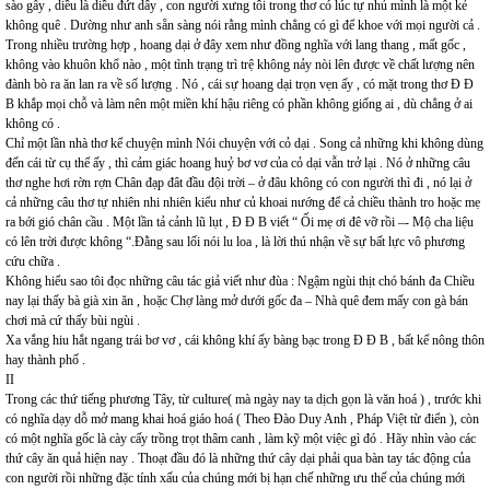
sào gẫy , diều là diều đứt dây , con người xưng tôi trong thơ có lúc tự nhủ mình là một kẻ
không quê . Dường như anh sẵn sàng nói rằng mình chẳng có gì để khoe với mọi người cả .
Trong nhiều trường hợp , hoang dại ở đây xem như đồng nghĩa với lang thang , mất gốc ,
không vào khuôn khổ nào , một tình trạng trì trệ không nảy nòi lên được về chất lượng nên
đành bò ra ăn lan ra về số lượng . Nó , cái sự hoang dại trọn vẹn ấy , có mặt trong thơ Đ Đ
B khắp mọi chỗ và làm nên một miền khí hậu riêng có phần không giống ai , dù chẳng ở ai
không có .
Chỉ một lần nhà thơ kể chuyện mình Nói chuyện với cỏ dại . Song cả những khi không dùng
đến cái từ cụ thể ấy , thì cảm giác hoang huỷ bơ vơ của cỏ dại vẫn trở lại . Nó ở những câu
thơ nghe hơi rờn rợn Chân đạp đât đầu đội trời – ở đâu không có con người thì đi , nó lại ở
cả những câu thơ tự nhiên nhi nhiên kiểu như củ khoai nướng để cả chiều thành tro hoặc mẹ
ra bới gió chân cầu . Một lần tả cảnh lũ lụt , Đ Đ B viết “ Ối mẹ ơi đê vỡ rồi –- Mộ cha liệu
có lên trời được không “.Đằng sau lối nói lu loa , là lời thú nhận về sự bất lực vô phương
cứu chữa .
Không hiểu sao tôi đọc những câu tác giả viết như đùa : Ngậm ngùi thịt chó bánh đa Chiều
nay lại thấy bà già xin ăn , hoặc Chợ làng mở dưới gốc đa – Nhà quê đem mấy con gà bán
chơi mà cứ thấy bùi ngùi .
Xa vắng hiu hắt ngang trái bơ vơ , cái không khí ấy bàng bạc trong Đ Đ B , bất kể nông thôn
hay thành phố .
II
Trong các thứ tiếng phương Tây, từ culture( mà ngày nay ta dịch gọn là văn hoá ) , trước khi
có nghĩa dạy dỗ mở mang khai hoá giáo hoá ( Theo Đào Duy Anh , Pháp Việt từ điển ), còn
có một nghĩa gốc là cày cấy trồng trọt thâm canh , làm kỹ một việc gì đó . Hãy nhìn vào các
thứ cây ăn quả hiện nay . Thoạt đầu đó là những thứ cây dại phải qua bàn tay tác động của
con người rồi những đặc tính xấu của chúng mới bị hạn chế những ưu thế của chúng mới