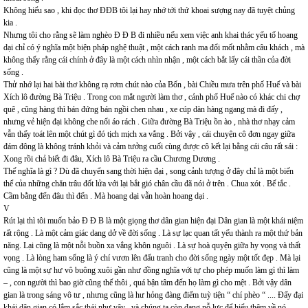
Không hiểu sao , khi đọc thơ ĐĐB tôi lại hay nhớ tới thứ khoai sượng nay đã tuyệt chủng
kia .
Nhưng tôi cho rằng sẽ làm nghèo Đ Đ B đi nhiều nếu xem việc anh khai thác yếu tố hoang
dại chỉ có ý nghĩa một biện pháp nghệ thuật , một cách ranh ma đổi mốt nhằm câu khách , mà
không thấy rằng cái chính ở đây là một cách nhìn nhận , một cách bắt lấy cái thần của đời
sống .
Thử nhớ lại hai bài thơ không rạ rơm chút nào của Bốn , bài Chiều mưa trên phố Huế và bài
Xích lô đường Bà Triệu . Trong con mắt người làm thơ , cảnh phố Huế nào có khác chi chợ
quê , cũng hàng thì bán đứng bán ngồi chen nhau , xe cúp dàn hàng ngang mà đi đấy ,
nhưng vẻ hiện đại không che nổi áo rách . Giữa đường Bà Triệu ồn ào , nhà thơ nhạy cảm
vẫn thấy toát lên một chút gì đó tịch mịch xa vắng . Bởi vậy , cái chuyện cô đơn ngay giữa
đám đông là không tránh khỏi và cảm tưởng cuối cùng được cô kết lại bằng cái câu rất sái :
Xong rồi chả biết đi đâu, Xích lô Bà Triệu ra cầu Chương Dương .
Thế nghĩa là gì ? Dù đã chuyển sang thời hiện đại , song cảnh tượng ở đây chỉ là một biến
thể của những chăn trâu đốt lửa với lại bắt gió chân cầu đã nói ở trên . Chua xót . Bế tắc .
Cầm bằng đến đâu thì đến . Mà hoang dại vẫn hoàn hoang dại .
V
Rút lại thì tôi muốn bảo Đ Đ B là một giọng thơ dân gian hiện đại Dân gian là một khái niệm
rất rộng . Là một cảm giác dang dở về đời sống . Là sự lạc quan tất yếu thành ra một thứ bản
năng. Lại cũng là một nỗi buồn xa vắng khôn nguôi . Là sự hoà quyện giữa hy vọng và thất
vọng . Là lòng ham sống là ý chí vươn lên đấu tranh cho đời sống ngày một tốt đẹp . Mà lại
cũng là một sự hư vô buông xuôi gần như đồng nghĩa với tự cho phép muốn làm gì thì làm
– , con người thì bao giờ cũng thế thôi , quá bận tâm đến họ làm gì cho mệt . Bởi vậy dân
gian là trong sáng vô tư , nhưng cũng là hư hỏng đàng điếm tuỳ tiện “ chí phèo “ .... Đấy đại
khái dân gian có lắm sắc thái như vậy , và chúng ta còn đang nỗ lực để hiểu thêm về nó .