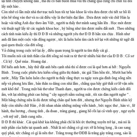
lại tính chuyện không đâu , mà dù có bán buồn mua vui thì chẳng qua cũng chỉ chín xu đổi
lấy một hào .
Còn nhớ có lần một nhà thơ trạc tuổi bọn tôi tự hào khoe là vừa đưa được chi tiết xe hồ lô
trộn bê tông vào thơ và ra cái điều vậy là thơ hiện đại lắm . Đưa được một vài chữ Hán lạ
hoặc vài tiếng Anh đọc theo âm Việt , người ta thấy thơ mình sang hẳn lên . Học mót được
vài thuật ngữ lấy từ các ngành khoa học , hý hửng như tìm được miền đất mới . Theo những
cách tính toán kiểu ấy thì Đ Đ B và những người yêu thơ Đ Đ B hẳn xin chịu . Hình như
anh đã làm một cuộc vận động ngược , tức là luôn luôn tìm cách trở lại với những từ ngữ đã
quá quen thuộc của đời sống .
Vả chăng trong cuộc trở lại ấy , điều quan trọng là người ta tìm thấy cái gì .
Tôi muốn nói cái tinh thần của đời sống nó toát ra từ thơ từ nhiều bài thơ của Đ Đ B : Cổ sơ
. Cũ kỹ . Quê mùa . Hoang dại .
Để hiểu anh hơn , hãy thử đặt anh bên cạnh nhà thi sĩ được coi là quê hơn ai hết : Nguyễn
Bính . Trong cuộc phiêu lưu kiếm sống giữa thị thành , tác giả Tâm hồn tôi , Mười hai bến
nước , Mây Tần luôn luôn cho người ta thấy rằng thực ra ngày xưa gia đình ông sống nền
nếp và phong lưu lắm , bản thân ra dáng con nhà lắm , chẳng qua bây giờ thất cơ lỡ vận nên
mới khổ thế . Trong một bài thơ như Thanh đạm , người ta còn được chứng kiến cảnh đối
ẩm, với lại những phút cao hứng ” cây nguyệt nằm suông mãi , tôi xin đàn người nghe “ .
Một bằng chứng nữa là dù được tiếng chân quê hơn đời , nhưng thơ Nguyễn Bính nhìn kỹ
thấy còn nhiều chữ Hán , ở đó nhan nhản những mộng viễn hành , bức ngọc thư , hàn vi , lữ
hành, tha hương , chung tình , đa đoan , tràng giang , giang hồ rồi lại cả vinh quy , ngự uyển
, với mỹ nữ , lãnh cung nữa .
Đ Đ B thì khác . Cái quá khứ kia không phải chỉ là hồi ức thường xuyên trở lại , mà nó là
một phần của hiện tại quanh anh . Nhất là nó chẳng có gì rực rỡ là bóng lọng , là cao sang
quý phái, tức chẳng có gì là nên thơ . Trăng trong thơ ĐĐB là trăng gày trăng cong, sào là