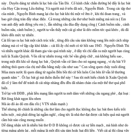
này . Duyên dáng tự nhiên là lục bát của Tản Đà . Cổ kính chắc chắn đường bệ đấy là lục bát
của Huy Cận trong Lửa thiêng .Và người mà ở trên đã nói , Nguyễn Bính . Trong các tập thơ
của mình , Nguyễn Bính mang lại cho lục bát khi thì một vẻ ỡm ờ , khi thì đoan trang , và
bao giờ cũng tràn đầy nhạc điệu . Cả trong những câu thơ như buột miệng mà nói ra ( Em
van anh đấy anh đừng yêu em ) , lẫn những câu đùa đầy dụng công ( Cánh buồm nâu , cánh
buồm nâu, cánh buồm ) , người ta vẫn thấy một cái gì như là dẻo mồm tức quá khéo , dù đã
khéo đến mức tự nhiên .
Cái lối tạo ra lục bát một cách trúc trắc , từng đôi câu sáu tám không vang lên một cách nhịp
nhàng mà có vẻ lập cập khó khăn – cái lối ấy chỉ mới có từ hồi sau 1945 . Nguyễn Đình Thi
và nhiều người khác đã tham gia vào quá trình này , ở đây tôi chỉ dẫn ra một người bạn cùng
tuổi là Xuân Quỳnh. Vốn rất tự nhiên trong việc bẻ vần ghép chữ , mà không hiểu sao ,
trong một đôi khi sử dụng lục bát , Quỳnh vẫn cứ làm cho nó ngang ngang , ví dụ bài Về
những thói quen của chị mở đầu bằng mấy câu như sau “ Con sông quen chảy xuôi dòng
Mùa mưa nước lũ quen dâng từ nguồn Bên bồi thì cứ bồi luôn Còn bên lở vẫn lở thường
quanh năm “ . Ôi lục bát gì mà đuồn đuỗn thế này ! Sau tôi mới hiểu chính là Xuân Quỳnh
đã cố ý làm thế để tránh đi cái nhịp nhàng đều đều đã nhàm chán của một thể thơ quá phổ
biến .
Trở lại với ĐĐB , phải liều mạng lắm người ta mới dám viết những câu ngang phè , đại loại :
Rét lòng khát ngọn lửa nhen
Mà áo đỏ áo đỏ em đâu rồi ( VTN nhấn mạnh )
Thế nhưng đó chính là những câu thơ làm cho người đọc không đọc lục bát theo kiểu trôi
tuồn tuột , mà phải dừng lại ngẫm nghĩ , cũng tức là nhà thơ đạt được cái hiệu quả mà người
cầm bút nào cũng mong muốn .
Dễ dàng nhận xét là nhiều bài thơ Đ Đ B không có được cái sự liền mạch , mà hình như do
từng mảng ghép lại , mỗi mảng là một đôi sáu tám hoặc hai đôi liền . Viết cái gì thì cũng vậy