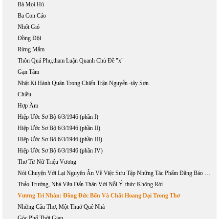
Bà Mọi Hú
Ba Con Cáo
Nhốt Gió
Đồng Đội
Rừng Mắm
Thôn Quả Phụ,tham Luận Quanh Chủ Đề "x"
Gạn Tâm
Nhật Kí Hành Quân Trong Chiến Trận Nguyễn -tây Sơn
Chiều
Hợp Âm
Hiệp Ước Sơ Bộ 6/3/1946 (phần I)
Hiệp Ước Sơ Bộ 6/3/1946 (phần II)
Hiệp Ước Sơ Bộ 6/3/1946 (phần III)
Hiệp Ước Sơ Bộ 6/3/1946 (phần IV)
Thơ Từ Nữ Triệu Vương
Nói Chuyện Với Lại Nguyên Ân Về Việc Sưu Tập Những Tác Phẩm Đăng Báo Của Phan Khôi
Thảo Trường, Nhà Văn Dấn Thân Với Nỗi Ý-thức Không Rời ...
Vương Trí Nhàn: Đồng Đức Bốn Và Chất Hoang Dại Trong Thơ
Những Câu Thơ, Một Thuở Quê Nhà
Góc Phố Thời Gian