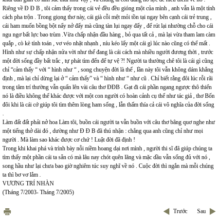
Riêng về Đ Đ B , tôi cảm thấy trong cái vẻ đều đều gióng một của mình , anh vẫn là một tính
cách pha trộn . Trong giọng thơ này, cái già cỗi mệt mỏi tồn tại ngay bên cạnh cái trẻ trung ,
cái ham muốn bồng bột nẩy nở đấy mà cũng tàn lụi ngay đấy , để rút lại nhường chỗ cho cái
ngu ngơ bất lực bao trùm .Vừa chấp nhận đầu hàng , bỏ qua tất cả , mà lại vừa tham lam càm
quắp , cò kè tính toán , vơ véo nhặt nhạnh , níu kéo lấy một cái gì lúc nào cũng có thể mất .
Hình như sự chấp nhận nửa vời như thế đang là cái cách mà nhiều người đương thời , trước
một đời sống đầy bất trắc , tự phát tìm đến để tự vệ ?! Người ta thường chê tôi là cái gì cũng
chỉ “cảm thấy “ với “ hình như “ , song chuyện đời là thế , lần này tôi vẫn không dám khẳng
định , mà lại chỉ dừng lại ở “ cảm thấy” và “ hình như “ như cũ . Chỉ biết rằng đôi lúc rỗi rãi
trong tâm trí thường vẫn quẩn lên vài câu thơ ĐĐB . Gạt đi cái phần ngang ngược thô thiển
nó là điều không thể khác được với một con người có hoàn cảnh cụ thể như tác giả , thơ Bốn
đôi khi là cái cớ giúp tôi tìm thêm lòng ham sống , lẫn thấm thía cả cái vô nghĩa của đời sống
.
Làm đất đất phải nở hoa Làm tôi, buồn cái người ta vẫn buồn với câu thơ bâng quơ nghe như
một tiếng thở dài đó , dường như Đ Đ B đã thú nhận : chẳng qua anh cũng chỉ như mọi
người . Mà làm sao khác được cơ chứ ! Luật đời đã định !
Trong khi khai phá và trình bày nỗi niềm hoang dại nơi mình , người thi sĩ đã giúp chúng ta
tìm thấy một phần cái ta sẵn có mà lâu nay chót quên lãng và mặc dầu vẫn sống đủ với nó ,
song hầu như lại chưa bao giờ nghiêm túc suy nghĩ về nó . Cuộc đời thì ngắn mà mỗi chúng
ta thì bơ vơ lắm .
VƯƠNG TRÍ NHÀN
(Tháng 7/2003- Tháng 7/2005)
Trước
Sau