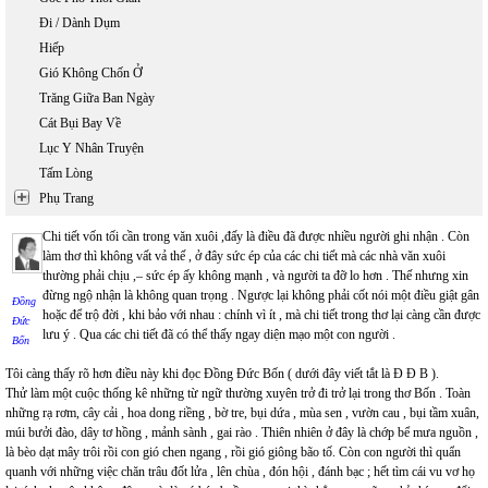
Đi / Dành Dụm
Hiếp
Gió Không Chốn Ở
Trăng Giữa Ban Ngày
Cát Bụi Bay Về
Lục Y Nhân Truyện
Tấm Lòng
Phụ Trang
Chi tiết vốn tối cần trong văn xuôi ,đấy là điều đã được nhiều người ghi nhận . Còn
làm thơ thì không vất vả thế , ở đây sức ép của các chi tiết mà các nhà văn xuôi
thường phải chịu ,– sức ép ấy không mạnh , và người ta đỡ lo hơn . Thế nhưng xin
đừng ngộ nhận là không quan trọng . Ngược lại không phải cốt nói một điều giật gân
Đồng
hoặc để trộ đời , khi bảo với nhau : chính vì ít , mà chi tiết trong thơ lại càng cần được
Đức
lưu ý . Qua các chi tiết đã có thể thấy ngay diện mạo một con người .
Bốn
Tôi càng thấy rõ hơn điều này khi đọc Đồng Đức Bốn ( dưới đây viết tắt là Đ Đ B ).
Thử làm một cuộc thống kê những từ ngữ thường xuyên trở đi trở lại trong thơ Bốn . Toàn
những rạ rơm, cây cải , hoa dong riềng , bờ tre, bụi dứa , mùa sen , vườn cau , bụi tầm xuân,
múi bưởi đào, dây tơ hồng , mảnh sành , gai rào . Thiên nhiên ở đây là chớp bể mưa nguồn ,
là bèo dạt mây trôi rồi con gió chen ngang , rồi gió giông bão tố. Còn con người thì quẩn
quanh với những việc chăn trâu đốt lửa , lên chùa , đón hội , đánh bạc ; hết tìm cái vu vơ họ