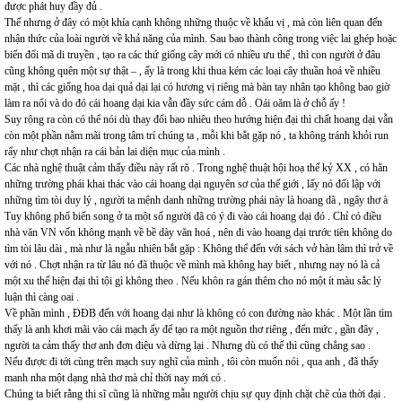
được phát huy đầy đủ .
Thế nhưng ở đây có một khía cạnh không những thuộc về khẩu vị , mà còn liên quan đến
nhận thức của loài người về khả năng của mình. Sau bao thành công trong việc lai ghép hoặc
biến đổi mã di truyền , tạo ra các thứ giống cây mới có nhiều ưu thế , thì con người ở đâu
cũng không quên một sự thật – , ấy là trong khi thua kém các loại cây thuần hoá về nhiều
mặt , thì các giống hoa dại quả dại lại có hương vị riêng mà bàn tay nhân tạo không bao giờ
làm ra nổi và do đó cái hoang dại kia vẫn đầy sức cám dỗ . Oái oăm là ở chỗ ấy !
Suy rộng ra còn có thể nói dù thay đổi bao nhiêu theo hướng hiện đại thì chất hoang dại vẫn
còn một phần nằm mãi trong tâm trí chúng ta , mỗi khi bắt gặp nó , ta không tránh khỏi run
rẩy như chợt nhận ra cái bản lai diện mục của mình .
Các nhà nghệ thuật cảm thấy điều này rất rõ . Trong nghệ thuật hội hoạ thế kỷ XX , có hẳn
những trường phái khai thác vào cái hoang dại nguyên sơ của thế giới , lấy nó đối lập với
những tìm tòi duy lý , người ta mệnh danh những trường phái này là hoang dã , ngây thơ à
Tuy không phổ biến song ở ta một số người đã có ý đi vào cái hoang dại đó . Chỉ có điều
nhà văn VN vốn không mạnh về bề dày văn hoá , nên đi vào hoang dại trước tiên không do
tìm tòi lâu dài , mà như là ngẫu nhiên bắt gặp : Không thể đến với sách vở hàn lâm thì trở về
với nó . Chợt nhận ra từ lâu nó đã thuộc về mình mà không hay biết , nhưng nay nó là cả
một xu thế hiện đại thì tội gì không theo . Nếu khôn ra gán thêm cho nó một ít màu sắc lý
luận thì càng oai .
Về phần mình , ĐĐB đến với hoang dại như là không có con đường nào khác . Một lần tìm
thấy là anh khơi mãi vào cái mạch ấy để tạo ra một nguồn thơ riêng , đến mức , gần đây ,
người ta cảm thấy thơ anh đơn điệu và dừng lại . Nhưng dù có thế thì cũng chẳng sao .
Nếu được đi tới cùng trên mạch suy nghĩ của mình , tôi còn muốn nói , qua anh , đã thấy
manh nha một dạng nhà thơ mà chỉ thời nay mới có .
Chúng ta biết rằng thi sĩ cũng là những mẫu người chịu sự quy định chặt chẽ của thời đại .