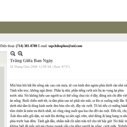
Điện thoại:
(714) 381-8780
E-mail:
tapchihopluu@aol.com
Trăng Giữa Ban Ngày
26 Tháng Chín 2008
12:00 SA
(Xem: 8737)
Mùi bùn hôi hắt lên nồng nặc sau cơn mưa, từ con kinh đen ngòm phía dưới căn nhà sà
Tánh trằn trọc, không ngủ được. Phần lạ nhà, phần tiếng cười nói ồn ào vọng lại phía
trước nhà. Nó không hiểu sao người ta có thể sống chui rúc ở đây, đừng nói chi đến việ
ăn uống. Buổi chiều mới tới, ra tắm phía sau nó phải nín mũi, ọi lên ọi xuống mấy lần. 
dưới nhà tắm là dòng kinh nước đen bùn sền sệt, đầy rác rưởi. Tô hủ tiếu có miếng bán
tôm chiên là món ưa thích nhất, nó cũng ráng nuốt qua loa cho đỡ cào ruột. Đến tối, chị
Ánh đưa mền gối dặn, nó mới lên đường xa nên ngủ sớm, nhớ đừng đi lang bang ra nh
phía trước ban đêm. Tánh gật đầu, nhắm mắt rồi nằm trăn trở cho tới bây giờ. Nó thắc 
không biết đã mấy giờ mà chung quanh vẫn còn tiếng người ăn uống, cười giỡn. Nghiê