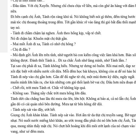
- Chị đi một mình sao...
- Đâu dám. Với chị Xuyến. Nhưng chỉ chưa chịu về liền, mà còn ghé ăn hàng với đám 
nữa.
Đi bên cạnh chị Ánh, Tánh rộn ràng khó tả. Nó không biết nói gì thêm, đếm từng bước 
mái tóc chị thoang thoảng trong đêm. Tới gần khúc rẽ vào làng thì gió bắt đầu thổi mạ
tay nó.
- Tánh đi chầm chậm lại nghen. Ánh theo hổng kịp, vấp té chết.
Nó đi chậm lại. Khuôn mặt chị thật gần.
- Mai mốt Ánh đi xa, Tánh có nhớ chị hông ?
- Chị đi đâu ?
- Má định gửi Ánh lên trên tỉnh, nhờ người bà con kiếm công việc làm khá hơn. Bán xô
không được. Đành thôi Tánh à... Đi xa chắc Ánh nhớ làng mình, nhớ Tánh lắm..!
Tại sao chị phải đi xa, Tánh không hiểu. Nhưng tự dưng nó buồn. Rồi mai mốt, đạp xe 
xôi đặc biệt với nhiều nước cốt dừa. Mỗi đêm học bài khuya, không còn ai để nó háo h
Tánh đi nép vào chị gần hơn. Gần để đủ nghe từ chị, một mùi thơm kỳ diệu, ngây ngất.
muốn mình lớn hẳn ra, che kín những cơn gió thổi lạnh bờ vai chị. Đâu hơn nửa đoạn 
- Chết rồi, trời mưa Tánh ơi. Chắc về không kịp quá.
- Không sao. Tháng nầy chắc trời mưa hổng lớn đâu.
Tánh dứt câu chẳng bao lâu thì mưa rào lên, lớn hột. Không ai bảo ai, cả nó lẫn chị Á
gần đó có cái quán nhỏ bên đường. Mưa tạt từ bên hông dữ dội.
- Tánh nép sát vào đây, ướt hết.
Giọng chị Ánh khàn khàn. Tánh nép sát vào. Hơi ấm từ da thịt chị truyền sang. Bờ ng
nhạt. Nó nuốt nước miếng khó khăn, ao ước trong đầu phải chi nó lớn hơn chị Ánh, Tán
qua, mong nhìn thấy mặt chị. Nó chợt hốt hoảng khi đôi môi ướt lạnh của nó chạm vào 
vang, như xé đêm mưa.