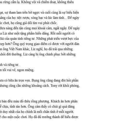
hu rừng cấm lạ. Không vội vã chiếm đoạt, không thiêu
t, sự tham lam trên bờ ngực và cuối cùng là sự biểu hiện
ng của họ: tiệc rượu, sòng bạc và lúc làm tình... Để ngày
c chơi, họ cũng giả dối tìm vui phút chốc.
 đưa nàng đến tận cùng mọi khoái cảm, ngất ngây. Để ngày
ủa Liz như một tặng phẩm hiến dâng. Rồi mỗi người có
 lùi của quán tính riêng tư. Những phát triển vượt bực của
ật hẹp hơn? Ông quý trọng giao điểm có được với người đàn
n ông Việt Nam khác, Liz nghĩ, họ đã trải qua những
 khỏi đời thường. Liz càng bị ông chinh phục bởi những
h và riêng tư.
n tối vui vẻ, ngon miệng.
hưa có bữa ăn trọn vẹn. Bụng ông cũng đang đòi hỏi phần
, nhưng cũng cần những khoảng cách. Tony rời khỏi phòng,
i bàn đều màu đỏ thêu rồng phượng. Khách ăn hơn phân
 chịu, tỉnh táo hơn. Ông cảm thấy có chút gì quá đáng
t duy nhất của họ chính là mối chân tình ở mỗi người.
ẽ cho một cuộc chơi. Họ đã đủ trưởng thành để hiểu được