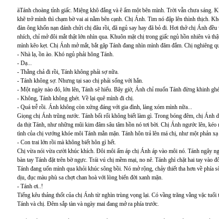
àTánh choàng tỉnh giấc. Miệng khô đắng và ê ẩm một bên mình. Trời vẫn chưa sáng. 
khẽ trở mình thì chạm bờ vai ai nằm bên cạnh. Chị Ánh. Tim nó đập lên thình thịch. K
đàn ông khốn nạn đánh chửi chị đâu rồi, đã ngủ say hay đã bỏ đi. Hơi thở chị Ánh đề
nhích, chỉ mở đôi mắt thật lớn nhìn qua. Khuôn mặt chị trong giấc ngủ hồn nhiên và th
mình kẽo kẹt. Chị Ánh mở mắt, bắt gặp Tánh đang nhìn mình đăm đắm. Chị nghiêng qu
- Nhà lạ, ồn ào. Khó ngủ phải hông Tánh.
- Dạ...
- Thằng chả đi rồi, Tánh không phải sợ nữa.
- Tánh không sợ. Nhưng tại sao chị phải sống với hắn.
- Một ngày nào đó, lớn lên, Tánh sẽ hiểu. Bây giờ, Ánh chỉ muốn Tánh đừng khinh ghét
- Không, Tánh không ghét. Về lại quê mình đi chị.
- Quá trễ rồi. Ánh không còn xứng đáng với gia đình, làng xóm mình nữa...
Giọng chị Ánh trũng nước. Tánh bối rối không biết làm gì. Trong bóng đêm, chị Ánh 
da thịt Tánh, như những mũi kim đâm sâu tâm hồn nó tơi bời. Chị Ánh ngước lên, kéo 
tình của chị vướng khóe môi Tánh mằn mặn. Tánh hôn trả lên má chị, như một phản xạ 
- Con trai lớn rồi mà không biết hôn gì hết.
Chị vừa nói vừa cười khúc khích. Đôi môi ấm áp chị Ánh áp vào môi nó. Tánh ngây ngấ
bàn tay Tánh đặt trên bờ ngực. Trái vú chị mềm mại, no nê. Tánh ghì chặt hai tay vào 
Tánh đang uốn mình qua khỏi khúc sông bồi. Nó mở rộng, chảy thiết tha hơn về phía s
dịu, đục màu phù sa chợt chan hoà với lòng biển đời xanh mặn.
- Tánh ơi..!
Tiếng kêu thảng thốt của chị Ánh từ nghìn trùng vọng lại. Có vầng trăng vằng vặc tuổi t
Tánh và chị. Đêm sắp tàn và ngày mai đang mở ra phía trước.