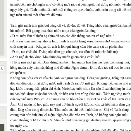
tai một bên, nó chợt nghe như có tiếng mưa rào rạt bên ngoài. Tự dưng nó muốn về nhà
ngay bây giờ. Tánh muốn nằm trên cái chõng tre quen thuộc, cuộn tròn trong cái mền c
ngả màu của nó mỗi đêm trời đổ mưa...
Tánh giật mình tỉnh giấc bởi tiếng cãi vã, đồ đạc đổ vỡ. Tiếng khóc của người đàn bà m
lúc một rõ. Rồi giọng quát tháo nhừa nhựa của người đàn ông:
- Đ.m. mầy làm đĩ thiên hạ chưa đủ sao còn dẫn thằng con nít về ngủ nữa..!
- Anh say quá, nói bậy không hà... Tánh là người hàng xóm, mẹ em nhờ lên gặp em có
chút chuyện nhà... Khuya rồi, anh la lớn quá hàng xóm báo cảnh sát thì phiền lắm.
- Đ.m., tao chấp đó. Thằng nào dám gọi cảnh sát, tao đâm lòi ruột cho biết mặt.
- Anh ngủ đi cho khỏe. Mai thức dậy muốn gì em cũng chiều hết.
- Hổng mai mốt gì hết. Đ.m. đừng làm bộ... Tao muốn làm liền bây giờ. Còn sáng mơi, 
hổng muốn thấy bản mặt thằng nhỏ đó nữa. Nghe chưa... Đ.m. đưa tao cái bọc áo mưa 
cởi quần ra.
Không còn tiếng cãi vã của chị Ánh và người đàn ông. Tiếng vạt giường, tiếng thịt ngư
dội lên, dồn dập... Tự dưng nước mắt Tánh ứa ra, ướt mặt gối. Không hiểu tại nó nhớ 
hay khóc thương thân phận chị Ánh. Mười bảy tuổi, chưa lần nào đi xa khỏi huyện nhà
nó nào hiểu được cuộc đời đen tối, dơ bẩn còn hơn vũng chân trâu. Tánh nghiêng mình
cấn cây viết máy Pilot chị Ánh mua cho nó hồi chiều. Cây viết có khắc cả tên Tánh và c
Ánh. Chị muốn nó học giỏi, nay mai trở thành người hữu ích cho xã hội, hãnh diện gia
đình, làng xóm trong đó có chị. Tánh mắc cở, chỉ biết lí nhí cám ơn. Chị và Tánh chụp
chung một bức ảnh làm kỷ niệm. Nghiêng đầu vào vai Tánh, nó không còn nghe mùi
chanh thoảng ra từ tóc chị nữa. Mùi dầu thơm và nắng gió đã thay vào đó, quyện từng 
tóc ngày thơ.
Tánh nâng niu cây viết máy, mùi thơm bàn tay chị vẫn còn phảng phất đâu đây. Nó áp 