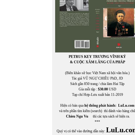
PETRUS KEY TRƯƠNG VĨNH KÝ
& CUỘC XÂM LĂNG CỦA PHÁP
(Biên khảo sử học Việt Nam xã hội văn hóa.)
Tác giả VŨ NGỰ CHIÊU PhD, JD
Sách gần 850 trang / chia làm Hai Tập
Gía mỗi tập :
$30.00
USD
Tạp chí Hợp-Lưu xuất bản 11-2019
Hiện có bán qua
hệ thống phát hành:
LuLu.com
và trên phần tìm kiếm (search) thì đánh vào hàng ch
Chieu Ngu Vu
thì các tựa sách sẽ hiện ra.
***
LuLu.co
Quý vị có thể vào đường dẫn này: