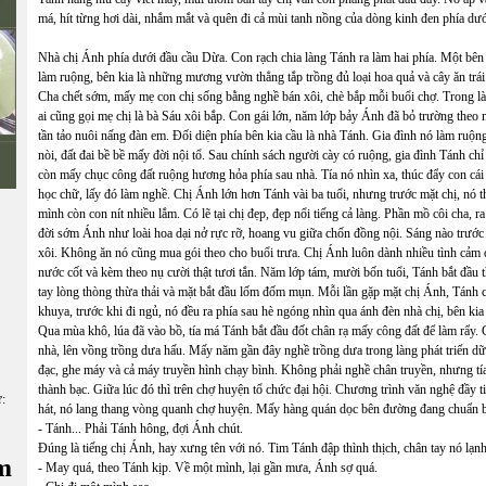
má, hít từng hơi dài, nhắm mắt và quên đi cả mùi tanh nồng của dòng kinh đen phía dư
Nhà chị Ánh phía dưới đầu cầu Dừa. Con rạch chia làng Tánh ra làm hai phía. Một bên
làm ruộng, bên kia là những mương vườn thẳng tắp trồng đủ loại hoa quả và cây ăn trái
Cha chết sớm, mấy mẹ con chị sống bằng nghề bán xôi, chè bắp mỗi buổi chợ. Trong l
ai cũng gọi mẹ chị là bà Sáu xôi bắp. Con gái lớn, năm lớp bảy Ánh đã bỏ trường theo
tần tảo nuôi nấng đàn em. Đối diện phía bên kia cầu là nhà Tánh. Gia đình nó làm ruộn
nòi, đất đai bề bề mấy đời nội tổ. Sau chính sách người cày có ruộng, gia đình Tánh chỉ
còn mấy chục công đất ruộng hương hỏa phía sau nhà. Tía nó nhìn xa, thúc đẩy con cái
học chữ, lấy đó làm nghề. Chị Ánh lớn hơn Tánh vài ba tuổi, nhưng trước mặt chị, nó t
mình còn con nít nhiều lắm. Có lẽ tại chị đẹp, đẹp nổi tiếng cả làng. Phần mồ côi cha, ra
đời sớm Ánh như loài hoa dại nở rực rỡ, hoang vu giữa chốn đồng nội. Sáng nào trướ
xôi. Không ăn nó cũng mua gói theo cho buổi trưa. Chị Ánh luôn dành nhiều tình cảm đ
nước cốt và kèm theo nụ cười thật tươi tắn. Năm lớp tám, mười bốn tuổi, Tánh bắt đầu
tay lòng thòng thừa thải và mặt bắt đầu lốm đốm mụn. Mỗi lần gặp mặt chị Ánh, Tánh 
khuya, trước khi đi ngủ, nó đều ra phía sau hè ngóng nhìn qua ánh đèn nhà chị, bên kia
Qua mùa khô, lúa đã vào bồ, tía má Tánh bắt đầu đốt chân rạ mấy công đất để làm rẩy. 
nhà, lên vồng trồng dưa hấu. Mấy năm gần đây nghề trồng dưa trong làng phát triển d
đạc, ghe máy và cả máy truyền hình chạy bình. Không phải nghề chân truyền, nhưng tía 
thành bạc. Giữa lúc đó thì trên chợ huyện tổ chức đại hội. Chương trình văn nghệ đầy 
ữ:
hát, nó lang thang vòng quanh chợ huyện. Mấy hàng quán dọc bên đường đang chuẩn b
- Tánh... Phải Tánh hông, đợi Ánh chút.
Đúng là tiếng chị Ánh, hay xưng tên với nó. Tim Tánh đập thình thịch, chân tay nó lạnh
m
- May quá, theo Tánh kịp. Về một mình, lại gần mưa, Ánh sợ quá.