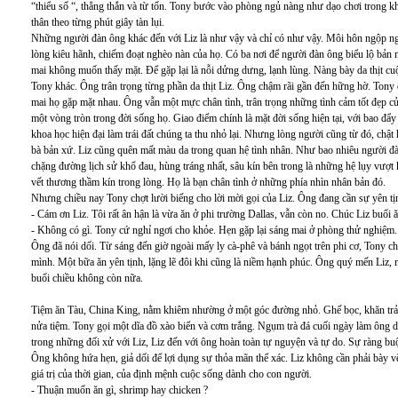
“thiểu số “, thẳng thắn và từ tốn. Tony bước vào phòng ngủ nàng như dạo chơi trong k
thân theo từng phút giây tàn lụi.
Những người đàn ông khác đến với Liz là như vậy và chỉ có như vậy. Môi hôn ngộp ngạ
lòng kiêu hãnh, chiếm đoạt nghèo nàn của họ. Có ba nơi để người đàn ông biểu lộ bản nă
mai không muốn thấy mặt. Để gặp lại là nỗi dửng dưng, lạnh lùng. Nàng bày da thịt cuộ
Tony khác. Ông trân trọng từng phần da thịt Liz. Ông chậm rãi gần đến hững hờ. Tony
mai họ gặp mặt nhau. Ông vẫn một mực chân tình, trân trọng những tình cảm tốt đẹp c
một vòng tròn trong đời sống họ. Giao điểm chính là mặt đời sống hiện tại, với bao đẩy
khoa học hiện đại làm trái đất chúng ta thu nhỏ lại. Nhưng lòng người cũng từ đó, ch
bà bản xứ. Liz cũng quên mất màu da trong quan hệ tình nhân. Như bao nhiêu người đà
chặng đường lịch sử khổ đau, hùng tráng nhất, sâu kín bên trong là những hệ lụy vượt
vết thương thầm kín trong lòng. Họ là bạn chân tình ở những phía nhìn nhân bản đó.
Nhưng chiều nay Tony chợt lười biếng cho lời mời gọi của Liz. Ông đang cần sự yên tịn
- Cám ơn Liz. Tôi rất ân hận là vừa ăn ở phi trường Dallas, vẫn còn no. Chúc Liz buổi ă
- Không có gì. Tony cứ nghỉ ngơi cho khỏe. Hẹn gặp lại sáng mai ở phòng thử nghiệm.
Ông đã nói dối. Từ sáng đến giờ ngoài mấy ly cà-phê và bánh ngọt trên phi cơ, Tony c
mình. Một bữa ăn yên tịnh, lặng lẽ đôi khi cũng là niềm hạnh phúc. Ông quý mến Liz
buổi chiều không còn nữa.
Tiệm ăn Tàu, China King, nằm khiêm nhường ở một góc đường nhỏ. Ghế bọc, khăn trả
nửa tiệm. Tony gọi một dĩa đồ xào biển và cơm trắng. Ngụm trà đá cuối ngày làm ông dễ
trong những đối xử với Liz, Liz đến với ông hoàn toàn tự nguyện và tự do. Sự ràng buộ
Ông không hứa hẹn, giả dối để lợi dụng sự thỏa mãn thể xác. Liz không cần phải bày v
giá trị của thời gian, của định mệnh cuộc sống dành cho con người.
- Thuận muốn ăn gì, shrimp hay chicken ?