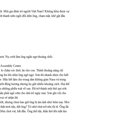
gười. Một gia đình trẻ người Việt Nam? Không kềm được sự
ời thanh niên ngồi đối diện ông, chạm mặt, khẽ gật đầu
tươi. Nụ cười làm ông ngẩn ngơ thoáng chốc.
e Assembly Center.
, lo chăm sóc thức ăn cho con. Thỉnh thoảng nàng chỉ
ng len lén nhìn ông ngờ ngợ. Sơn thì nhanh nhẹn cho biết
le. Hầu hết làm cho trung tâm không gian Nasa và trung
ười đồng hương nhưng họ giữ nhiều khoảng cách. Hai thế
 những phiền toái về sau. Đã trở thành một thứ qui ước
uận phải ngủ sớm cho nhà trẻ ngày mai. Sơn ghi vội cho
ui vẻ nhận lời.
ười, nhưng chưa bao giờ ông bị ám ảnh như hôm nay. Moi
hật tươi nầy, đời ông? Trí nhớ chợt trở nên tồi tệ. Ông lắc
êm chơi vơi, bắt đầu. Ông thở dài, thẩn thờ dõi mắt tìm