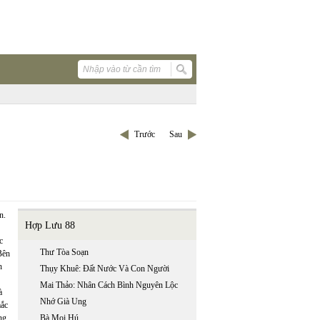
Trước
Sau
n.
Hợp Lưu 88
c
Thư Tòa Soạn
Bên
h
Thụy Khuê: Đất Nước Và Con Người
Mai Thảo: Nhân Cách Bình Nguyên Lộc
à
Nhớ Già Ung
mắc
ng
Bà Mọi Hú