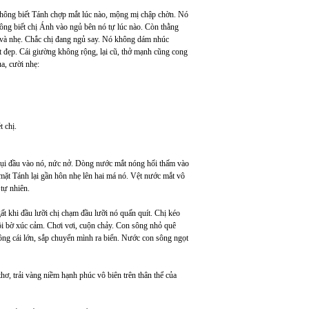
Không biết Tánh chợp mắt lúc nào, mộng mị chập chờn. Nó
hông biết chị Ánh vào ngủ bên nó tự lúc nào. Còn thằng
u và nhẹ. Chắc chị đang ngủ say. Nó không dám nhúc
ật đẹp. Cái giường không rộng, lại cũ, thở mạnh cũng cong
a, cười nhẹ:
 chị.
dụi đầu vào nó, nức nở. Dòng nước mắt nóng hổi thấm vào
mặt Tánh lại gần hôn nhẹ lên hai má nó. Vệt nước mắt vô
tự nhiên.
t khi đầu lưỡi chị chạm đầu lưỡi nó quấn quít. Chị kéo
đôi bờ xúc cảm. Chơi vơi, cuộn chảy. Con sông nhỏ quê
ông cái lớn, sắp chuyển mình ra biển. Nước con sông ngọt
hơ, trải vàng niềm hạnh phúc vô biên trên thân thể của