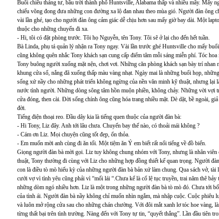
Buổi chiều tháng tư, bầu trời thành phố Huntsville, Alabama thấp và nhiều mây. Mấy 
chiếu võng đong đưa những con đường xa lộ đan nhau theo mùa gió. Người đàn ông cho
vài lần ghé, tạo cho người đàn ông cảm giác dễ chịu hơn sau mấy giờ bay dài. Một laptop
thuộc cho những chuyến đi xa.
- Hi, tôi có đặt phòng trước. Tôi họ Nguyễn, tên Tony. Tôi sẽ ở lại cho đến hết tuần.
Bà Linda, phụ tá quản lý nhận ra Tony ngay. Vài lần trước ghé Huntsville cho mấy buổ
cũng không quên nhắc Tony khách sạn cung cấp điểm tâm mỗi sáng miễn phí. Tóc hoa 
Tony buông người xuống mặt nện, chơi vơi. Những căn phòng khách sạn bày trí nhan 
khung cửa sổ, nắng đã xuống thấp màu vàng nhạt. Ngày mai là những buổi họp, những 
sống xứ nầy cho những phát triển không ngừng của nền văn minh kỹ thuật, nhưng lại 
nước tình người. Những dòng sông tâm hồn muộn phiền, không chảy. Những vời vợi tr
cửa đóng, then cài. Đời sống chính ông cũng hóa trang nhiều mặt. Dè dặt, bề ngoài, giả
đời.
Tiếng điện thoại reo. Đầu dây kia là tiếng quen thuộc của người đàn bà:
- Hi Tony, Liz đây. Anh tới lâu chưa. Chuyến bay thế nào, có thoải mái không ?
- Cám ơn Liz. Mọi chuyện cũng tốt đẹp, ổn thỏa.
- Em muốn mời anh cùng đi ăn tối. Một tiệm ăn Ý em biết rất nổi tiếng về đồ biển.
Giọng người đàn bà mời gọi. Liz tuy không chung nhóm với Tony, nhưng là nhân viên q
thuật, Tony thường đi cùng với Liz cho những hợp đồng thiết kế quan trọng. Người đà
con là điều tò mò hiếu kỳ của những người đàn bà bản xứ làm chung. Qua sách vở, tài l
cưới vợ vì tình yêu cũng phải vì “mối lái “.Chưa kể là cổ lệ tục truyền, trai năm thê bảy
những dòm ngó nhiều hơn. Liz là một trong những người đàn bà tò mò đó. Chưa tới bốn
của tình ái. Người đàn bà nầy không chỉ muốn nhìn ngắm, mà nhập cuộc. Cuộc phiêu l
và luôn mở rộng cửa sau cho những chán chường. Với đôi mắt xanh lơ tóc hoe vàng, l
từng thất bại trên tình trường. Nàng đến với Tony tự tin, “quyết thắng”. Lần đầu tiên t