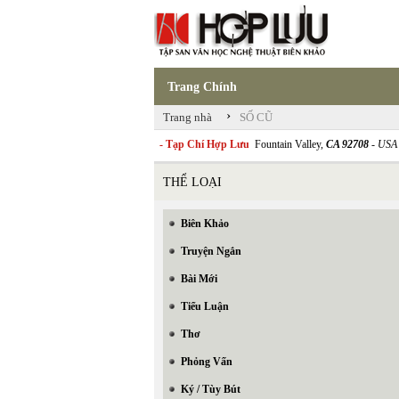
Trang Chính
›
Trang nhà
SỐ CŨ
- Tạp Chí Hợp Lưu
Fountain Valley,
CA 92708
- USA
THỂ LOẠI
Biên Khảo
Truyện Ngắn
Bài Mới
Tiểu Luận
Thơ
Phỏng Vấn
Ký / Tùy Bút