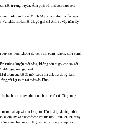
bạn trên trường huyện. Ánh phải về, mai còn thức sớm
chân mình trên lộ đá. Mùi hương chanh dìu dịu tỏa ra từ
nh. Vài khúc nhiều mô, đất gồ ghề chị Ánh sợ vấp nắm lấy
i bắp vầy hoài, không đủ tiền sinh sống. Không chịu cũng
lên trường huyện mỗi sáng, không còn ai gói cho nó gói
ức đợi ngày mai gặp mặt.
 Mùi thơm của bộ đồ mới và da thịt chị. Tự dưng Tánh
đường,vài hạt mưa rơi thấm áo Tánh.
nh đi nhanh như chạy, nhìn quanh tìm chỗ trú. Cũng may
ực mềm mại, áp vào bờ lưng nó. Tánh bâng khuâng, nhột
h sẽ ôm lấy và che chở cho chị lúc nầy. Tánh len lén quay
bờ môi hé nhỏ của chị. Ngoài hiên, có tiếng chớp rền