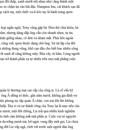
ngọn đồi thấp, xanh mướt nối nhau như căng thành một
 xe chậm lại vào bãi đậu. Hampton Inn, cái khách sạn đã
 xách tay, một chiếc va-li kéo tay là hành trang quen
i họp ngắn ngủi, Tony cũng gặp bà. Đưa thẻ chìa khóa, bà
râm, nhưng dáng dấp ông vẫn còn nhanh nhẹn, tự tin.
nhản giống nhau, cô đơn và nhàm mắt. Phía bên ngoài
công việc quen thuộc đang chờ ông. Sự tái lập của đời
là những đọng vũng, khô cạn dần cho biết bao nhiêu sông
ời xanh dĩ vãng không mây. Bủa vây, tù hãm. Lòng người
 tạo trở thành phản xạ tự nhiên trên mọi mặt phẳng cuộc
uản lý thương mại cao cấp của công ty. Là cố vấn kỹ
n ông Á-đông trí thức, gần năm mươi, không gia đình vợ
iệu phong tục tập quán Á-châu, con trai lớn lên không
 thiếp. Địa vị và sự thành công của Tony lại là mục tiêu của
 mươi, một đời chồng, Liz trải qua nhiều kinh nghiệm
ưu tình cảm không mất mát phần ai. Cuộc vui tự nguyện
àn da trắng mượt mà, bờ ngực vung đầy mời gọi, Liz chưa
rong đời Liz vấp ngã, chới với trước một người đàn ông