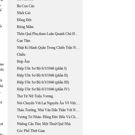
,
Ba Con Cáo
hỉ
Nhốt Gió
Đồng Đội
ỗi
Rừng Mắm
Thôn Quả Phụ,tham Luận Quanh Chủ Đề "x"
Gạn Tâm
Nhật Kí Hành Quân Trong Chiến Trận Nguyễn -tây Sơn
Chiều
Hợp Âm
tao
Hiệp Ước Sơ Bộ 6/3/1946 (phần I)
rồi
Hiệp Ước Sơ Bộ 6/3/1946 (phần II)
ời
Hiệp Ước Sơ Bộ 6/3/1946 (phần III)
nhà
Hiệp Ước Sơ Bộ 6/3/1946 (phần IV)
,
Thơ Từ Nữ Triệu Vương
hị
Nói Chuyện Với Lại Nguyên Ân Về Việc Sưu Tập Những Tác Phẩm Đăng Báo Của Phan Khôi
Thảo Trường, Nhà Văn Dấn Thân Với Nỗi Ý-thức Không Rời ...
Vương Trí Nhàn: Đồng Đức Bốn Và Chất Hoang Dại Trong Thơ
sợi
Những Câu Thơ, Một Thuở Quê Nhà
Góc Phố Thời Gian
vào