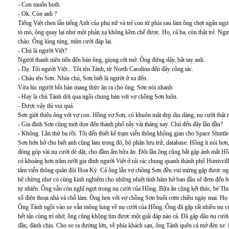
- Con muốn both.
- Ok. Còn anh ?
Tiếng Việt chen lẫn tiếng Anh của phụ nữ và trẻ con từ phía sau làm ông chợt ngẩn n
tò mò, ông quay lại như một phản xạ không kềm chế được. Họ, cả ba, còn thật trẻ. Ngư
chào. Ông lúng túng, mỉm cười đáp lại.
- Chú là người Việt?
Người thanh niên tiến đến bàn ông, giọng cởi mở. Ông đứng dậy, bắt tay anh.
- Dạ. Tôi người Việt... Tôi tên Tánh, từ North Carolina đến đây công tác.
- Cháu tên Sơn. Nhìn chú, Sơn biết là người ở xa đến.
Vừa lúc người bồi bàn mang thức ăn ra cho ông. Sơn nói nhanh:
- Hay là chú Tánh dời qua ngồi chung bàn với vợ chồng Sơn luôn.
- Được vậy thì vui quá.
Sơn giới thiệu ông với vợ con. Hồng vợ Sơn, có khuôn mặt đẹp dịu dàng, nụ cười thật 
- Gia đình Sơn cũng mới dọn đến thành phố nầy vài tháng nay. Chú đến đây lần đầu?
- Không. Lần thứ ba rồi. Tôi đến thiết kế trạm viễn thông không gian cho Space Shuttl
Sơn hớn hở cho biết anh cũng làm trong đó, bộ phận lưu trử, database. Hồng ít nói hơn
đóng góp vài nụ cười dè dặt, cho đầm ấm bửa ăn. Đôi lần ông cũng bắt gặp ánh mắt Hồ
có khoảng hơn trăm rưỡi gia đình người Việt ở rải rác chung quanh thành phố Huntsvil
tâm viễn thông quân đội Hoa Kỳ. Cả ông lẫn vợ chồng Sơn đều vui mừng gặp được ng
hệ chừng như có cùng kinh nghiệm cho những nhiệt tình hăm hở ban đầu sẽ đem đến họ
tự nhiên. Ông vẫn còn nghĩ ngợi trong nụ cười của Hồng. Bữa ăn cũng kết thúc, bé Th
số điện thoại nhà và chỗ làm. Ông hẹn với vợ chồng Sơn buổi cơm chiều ngày mai. Họ v
Ông Tánh ngồi vào xe vẫn mông lung về nụ cười của Hồng. Ông đã gặp rất nhiều nụ c
hết tận cùng trí nhớ, ông cũng không tìm được một giải đáp nào cả. Đã gặp đâu nụ cười t
đầu, đành chịu. Cho xe ra đường lớn, về phía khách sạn, ông Tánh quên cả mở đèn xe. Đ