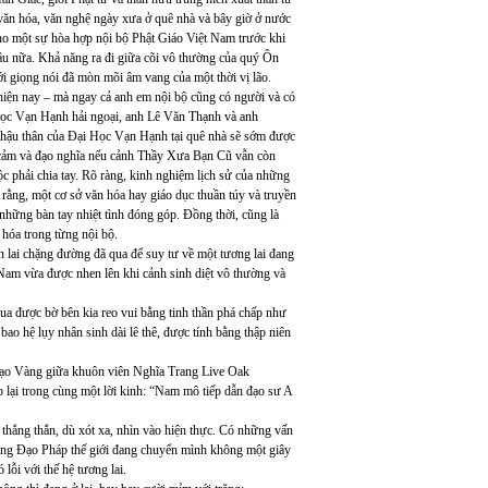
văn hóa, văn nghệ ngày xưa ở quê nhà và bây giờ ở nước
ho một sự hòa hợp nội bộ Phật Giáo Việt Nam trước khi
 lâu nữa. Khả năng ra đi giữa cõi vô thường của quý Ôn
ới giọng nói đã mòn mõi âm vang của một thời vị lão.
g hiện nay – mà ngay cả anh em nội bộ cũng có người và có
Học Vạn Hạnh hải ngoại, anh Lê Văn Thạnh và anh
 hậu thân của Đại Học Vạn Hạnh tại quê nhà sẽ sớm được
nh cảm và đạo nghĩa nếu cảnh Thầy Xưa Bạn Cũ vẫn còn
uộc phải chia tay. Rõ ràng, kinh nghiệm lịch sử của những
rằng, một cơ sở văn hóa hay giáo dục thuần túy và truyền
hững bàn tay nhiệt tình đóng góp. Đồng thời, cũng là
hóa trong từng nội bộ.
n lai chặng đường đã qua để suy tư về một tương lai đang
 Nam vừa được nhen lên khi cảnh sinh diệt vô thường và
a được bờ bên kia reo vui bằng tinh thần phá chấp như
ao hệ lụy nhân sinh dài lê thê, được tính bằng thập niên
Đạo Vàng giữa khuôn viên Nghĩa Trang Live Oak
lại trong cùng một lời kinh: “Nam mô tiếp dẫn đạo sư A
 thẳng thắn, dù xót xa, nhìn vào hiện thực. Có những vấn
 dòng Đạo Pháp thế giới đang chuyển mình không một giây
ỗi với thế hệ tương lai.