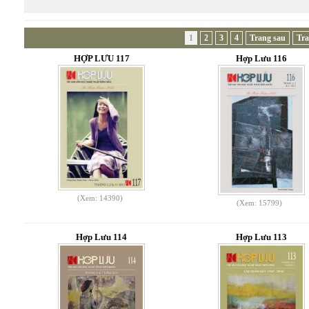
1
2
3
4
Trang sau
Tra
HỢP LƯU 117
Hợp Lưu 116
(Xem: 14390)
(Xem: 15799)
Hợp Lưu 114
Hợp Lưu 113