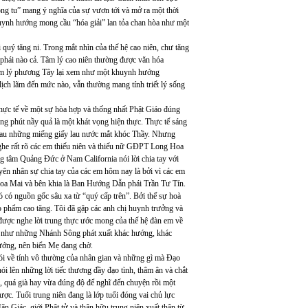
đồng tu” mang ý nghĩa của sự vươn tới và mở ra một thời
uynh hướng mong cầu “hóa giải” lan tỏa chan hòa như một
 quý tăng ni. Trong mắt nhìn của thế hệ cao niên, chư tăng
 phái nào cả. Tâm lý cao niên thường được văn hóa
tâm lý phương Tây lại xem như một khuynh hướng
ịch lãm đến mức nào, vẫn thường mang tính triết lý sống
hực tế về một sự hòa hợp và thống nhất Phật Giáo đúng
g phút nầy quả là một khát vọng hiện thực. Thực tế sáng
nhau những miếng giấy lau nước mắt khóc Thầy. Nhưng
nghe rất rõ các em thiếu niên và thiếu nữ GĐPT Long Hoa
tâm Quảng Đức ở Nam California nói lời chia tay với
ên nhân sự chia tay của các em hôm nay là bởi vì các em
oa Mai và bên khia là Ban Hướng Dẫn phái Trần Tư Tín.
 có nguồn gốc sâu xa từ “quý cấp trên”. Bởi thế sự hoà
o phẩm cao tăng. Tôi đã gặp các anh chị huynh trưởng và
c nghe lời trung thực ước mong của thế hệ đàn em về
ng như những Nhánh Sông phát xuất khác hướng, khác
ớng, nên biển Mẹ đang chờ.
a nói về tính vô thường của nhân gian và những gì mà Đạo
i lên những lời tiếc thương đầy đạo tình, thâm ân và chắt
ẻ, quá già hay vừa đúng độ để nghĩ đến chuyện rồi một
ợc. Tuổi trung niên đang là lớp tuổi đóng vai chủ lực
n Giác, giới Phật tử và thân hữu trung niên xuất thân từ