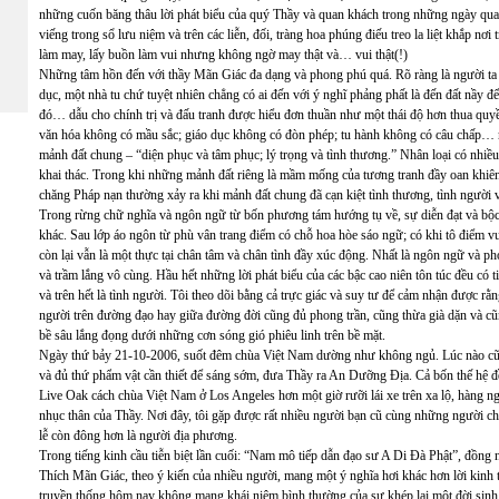
những cuốn băng thâu lời phát biểu của quý Thầy và quan khách trong những ngày qua.
viếng trong sổ lưu niệm và trên các liễn, đối, tràng hoa phúng điếu treo la liệt khắp nơ
làm may, lấy buồn làm vui nhưng không ngờ may thật và… vui thật(!)
Những tâm hồn đến với thầy Mãn Giác đa dạng và phong phú quá. Rõ ràng là người ta đ
dục, một nhà tu chứ tuyệt nhiên chẳng có ai đến với ý nghĩ phảng phất là đến đất nầy để
đó… dẫu cho chính trị và đấu tranh được hiểu đơn thuần như một thái độ hơn thua quyền
văn hóa không có mầu sắc; giáo dục không có đòn phép; tu hành không có câu chấp…
mảnh đất chung – “diện phục và tâm phục; lý trọng và tình thương.” Nhân loại có nh
khai thác. Trong khi những mảnh đất riêng là mầm mống của tương tranh đầy oan khiên
chăng Pháp nạn thường xảy ra khi mảnh đất chung đã cạn kiệt tình thương, tình người 
Trong rừng chữ nghĩa và ngôn ngữ từ bốn phương tám hướng tụ về, sự diễn đạt và bộc
khác. Sau lớp áo ngôn từ phù vân trang điểm có chỗ hoa hòe sáo ngữ; có khi tô điểm vu 
còn lại vẫn là một thực tại chân tâm và chân tình đầy xúc động. Nhất là ngôn ngữ và p
và trầm lắng vô cùng. Hầu hết những lời phát biểu của các bậc cao niên tôn túc đều có 
và trên hết là tình người. Tôi theo dõi bằng cả trực giác và suy tư để cảm nhận được rằ
người trên đường đạo hay giữa đường đời cũng đủ phong trần, cũng thừa già dặn và cũ
bề sâu lắng đọng dưới những cơn sóng gió phiêu linh trên bề mặt.
Ngày thứ bảy 21-10-2006, suốt đêm chùa Việt Nam dường như không ngủ. Lúc nào cũng
và đủ thứ phẩm vật cần thiết để sáng sớm, đưa Thầy ra An Dưỡng Địa. Cả bốn thế hệ đều
Live Oak cách chùa Việt Nam ở Los Angeles hơn một giờ rưỡi lái xe trên xa lộ, hàng ngh
nhục thân của Thầy. Nơi đây, tôi gặp được rất nhiều người bạn cũ cùng những người c
lễ còn đông hơn là người địa phương.
Trong tiếng kinh cầu tiễn biệt lần cuối: “Nam mô tiếp dẫn đạo sư A Di Đà Phật”, đồng n
Thích Mãn Giác, theo ý kiến của nhiều người, mang một ý nghĩa hơi khác hơn lời kinh th
truyền thống hôm nay không mang khái niệm bình thường của sự khép lại một đời sinh d