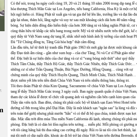
Có thể nói, trong ba ngày cuối cùng 19, 20 và 21 tháng 10 năm 2006 trong dịp tang lễ 
hòa thượng Thích Mãn Giác tại Los Angeles, tiểu bang California, Hoa Kỳ là một cơ hộ
hội ngộ hiếm có. Hàng Phật tử xuất gia và tại gia thế hệ lên lão, trưởng lão và đại lão đ
gặp lại nhau, thăm hỏi, lắng nghe và suy tư sau một khoảng cách dài hơn 40 năm vắng
bóng. Sự hiện diện đông đảo hiếm thấy của hơn 300 tăng ni và hằng nghìn Phật tử, cư 
cùng thân hữu từ khắp các tiểu bang trong nước Mỹ và từ nhiều nước trên thế giới, kể 
quý thầy từ Việt Nam sang dự tang lễ, nhắc nhở một hình ảnh lý tưởng của sinh hoạt P
Đà “Tứ Chúng đồng tu, Tăng Già hòa hợp” thật cảm động.
Lần đầu tiên, kể từ thời kỳ tranh đấu Phật giáo 1963 tôi mới gặp lại được một khung cả
đầy Đạo tình ấm cúng – gần như sum họp – của chư Tăng, Ni và Cư sĩ Phật giáo như
thế. Đặc biệt là sự hiện diện của chư tăng và cư sĩ “vang bóng một thời” như quý thầy
Thích Tâm Châu, thầy Thích Hộ Giác, thầy Thích Giác Nhiên, thầy Thích Giác Đức… 
những cư sĩ như Trần Quang Thuận, Bùi Ngọc Đường, Hồng Quang… cùng với sự
chứng minh của quý thầy Thích Huyền Quang, Thích Minh Châu, Thích Nhất Hạnh…
được niêm yết lớn trên tiền đình Chùa Việt Nam và trên nhiều thông báo, thông tri.
Tôi theo đoàn Phật tử chùa Kim Quang, Sacramento về chùa Việt Nam tại Los Angeles
ữ:
tang lễ thầy Thích Mãn Giác trong 3 ngày cuối. Ban ngày quanh quẩn ở chùa Việt Nam
tham dự các khóa lễ được tổ chức rất quang ánh và nghiêm cẩn bên cạnh kim quan của
Thầy tân viên tịch. Ban đêm, chúng tôi phải cuốc bộ về khách sạn East-West Hotel trên
m
đường số 8th trong khu phố Đại Hàn. Đây là một khách sạn “ngàn sao” lạ lùng và độc đá
trên toàn thế giới) nhưng phải mướn “hắn” vì có thể đi bộ qua chùa, tránh được nạn k
đậu. Mặc dầu trời đêm mùa Thu miền Nam California đủ lạnh, nhưng chúng tôi phải mở
phòng. Đặc biệt là có dán bò lổm ngổm trên tường… miễn phí. Mỗi phòng có giường 
với tôi càng hăng hái thi đua nâng cao cường độ ngáy. Rủi ro là tai tôi còn hơi thính, l
mà tôi mới có dịp ngồi dậy, khoác áo đi bộ trở lại chùa Việt Nam trên đường Berendo, 