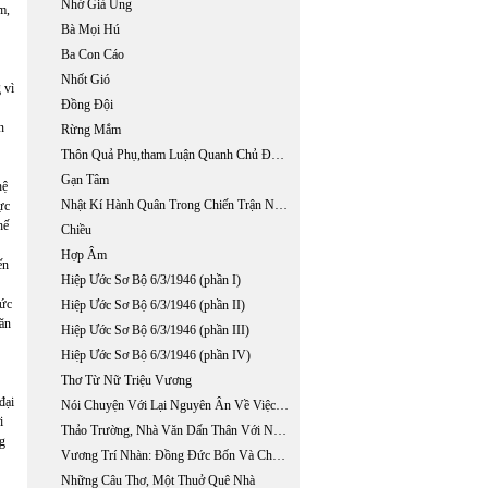
Nhớ Già Ung
m,
Bà Mọi Hú
Ba Con Cáo
Nhốt Gió
 vì
Đồng Đội
n
Rừng Mắm
Thôn Quả Phụ,tham Luận Quanh Chủ Đề "x"
Gạn Tâm
hệ
Nhật Kí Hành Quân Trong Chiến Trận Nguyễn -tây Sơn
ực
hế
Chiều
Hợp Âm
ến
Hiệp Ước Sơ Bộ 6/3/1946 (phần I)
đức
Hiệp Ước Sơ Bộ 6/3/1946 (phần II)
 ăn
Hiệp Ước Sơ Bộ 6/3/1946 (phần III)
Hiệp Ước Sơ Bộ 6/3/1946 (phần IV)
Thơ Từ Nữ Triệu Vương
đại
Nói Chuyện Với Lại Nguyên Ân Về Việc Sưu Tập Những Tác Phẩm Đăng Báo Của Phan Khôi
i
Thảo Trường, Nhà Văn Dấn Thân Với Nỗi Ý-thức Không Rời ...
ng
Vương Trí Nhàn: Đồng Đức Bốn Và Chất Hoang Dại Trong Thơ
Những Câu Thơ, Một Thuở Quê Nhà