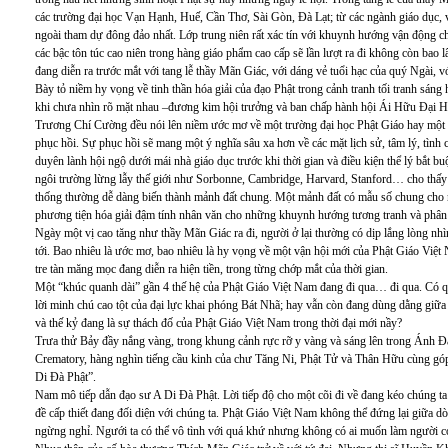
các trường đại học Vạn Hạnh, Huế, Cần Thơ, Sài Gòn, Đà Lạt; từ các ngành giáo dục, 
ngoài tham dự đông đảo nhất. Lớp trung niên rất xác tín với khuynh hướng vận động c
các bậc tôn túc cao niên trong hàng giáo phẩm cao cấp sẽ lần lượt ra đi không còn bao
đang diễn ra trước mắt với tang lễ thầy Mãn Giác, với dáng vẻ tuổi hạc của quý Ngài, v
Bày tỏ niềm hy vọng về tinh thần hóa giải của đạo Phật trong cảnh tranh tối tranh sán
khi chưa nhìn rõ mặt nhau –đương kim hội trưởng và ban chấp hành hội Ái Hữu Đại 
Trương Chí Cường đều nói lên niềm ước mơ về một trường đại học Phật Giáo hay một
phục hồi. Sự phục hồi sẽ mang một ý nghĩa sâu xa hơn về các mặt lịch sử, tâm lý, tì
duyên lành hội ngộ dưới mái nhà giáo dục trước khi thời gian và điều kiện thể lý bắt b
ngôi trường lừng lẫy thế giới như Sorbonne, Cambridge, Harvard, Stanford… cho thấy 
thống thường dễ dàng biến thành mảnh đất chung. Một mảnh đất có mẫu số chung cho n
phương tiện hóa giải đậm tính nhân văn cho những khuynh hướng tương tranh và phân 
Ngày một vị cao tăng như thầy Mãn Giác ra đi, người ở lại thường có dịp lắng lòng nhì
tới. Bao nhiêu là ước mơ, bao nhiêu là hy vọng về một vận hội mới của Phật Giáo Việt
tre tàn măng mọc đang diễn ra hiện tiền, trong từng chớp mắt của thời gian.
Một “khúc quanh dài” gần 4 thế hệ của Phật Giáo Việt Nam đang đi qua… đi qua. Có qu
lời minh chú cao tột của đại lực khai phóng Bát Nhã; hay vẫn còn đang dùng dằng giữa b
và thế kỷ đang là sự thách đố của Phật Giáo Việt Nam trong thời đại mới nầy?
Trưa thử Bảy đầy nắng vàng, trong khung cảnh rực rỡ y vàng và sáng lên trong Ánh 
Crematory, hàng nghìn tiếng cầu kinh của chư Tăng Ni, Phật Tử và Thân Hữu cùng góp 
Di Đà Phật”.
Nam mô tiếp dẫn đạo sư A Di Đà Phật. Lời tiếp độ cho một cõi đi về đang kéo chúng ta
đề cấp thiết đang đối diện với chúng ta. Phật Giáo Việt Nam không thể đứng lại giữa
ngừng nghỉ. Ngưới ta có thể vô tình với quá khứ nhưng không có ai muốn làm người có l