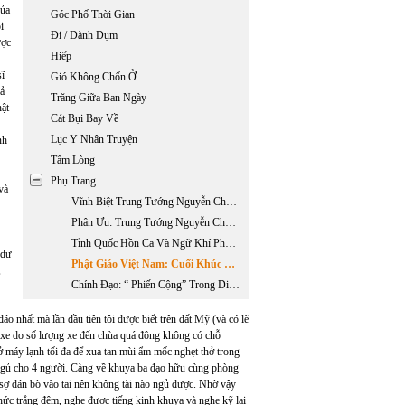
của
Góc Phố Thời Gian
i
Đi / Dành Dụm
ược
Hiếp
sĩ
Gió Không Chốn Ở
cả
Trăng Giữa Ban Ngày
hật
Cát Bụi Bay Về
Lục Y Nhân Truyện
nh
Tấm Lòng
Phụ Trang
và
Vĩnh Biệt Trung Tướng Nguyễn Chánh Thi (1923-2007)
Phân Ưu: Trung Tướng Nguyễn Chánh Thi (1923-2007)
Tỉnh Quốc Hồn Ca Và Ngữ Khí Phê Phán Của Phan Châu Trinh
 dự
Phật Giáo Việt Nam: Cuối Khúc Quanh Dài
,
Chính Đạo: “ Phiến Cộng” Trong Dinh Gia Long
o nhất mà lần đầu tiên tôi được biết trên đất Mỹ (và có lẽ
ẹt xe do số lượng xe đến chùa quá đông không có chỗ
 máy lạnh tối đa để xua tan mùi ẩm mốc nghẹt thở trong
ngủ cho 4 người. Càng về khuya ba đạo hữu cùng phòng
ại sợ dán bò vào tai nên không tài nào ngủ được. Nhờ vậy
thức trắng đêm, nghe được tiếng kinh khuya và nghe kỹ lại