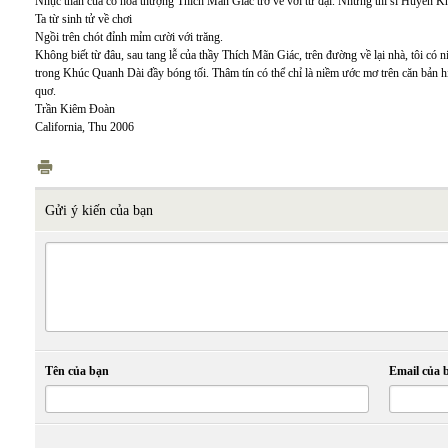
Nhục thân của cố hòa thượng Thích Mãn Giác trở về với tứ đại. Nhưng thi sĩ Huyền Khô
Ta từ sinh tử về chơi
Ngồi trên chót đỉnh mỉm cười với trăng.
Không biết từ đâu, sau tang lễ của thầy Thích Mãn Giác, trên đường về lại nhà, tôi có
trong Khúc Quanh Dài đầy bóng tối. Thâm tín có thể chỉ là niềm ước mơ trên căn bản 
quơ.
Trần Kiêm Đoàn
California, Thu 2006
Gửi ý kiến của bạn
Tên của bạn
Email của 