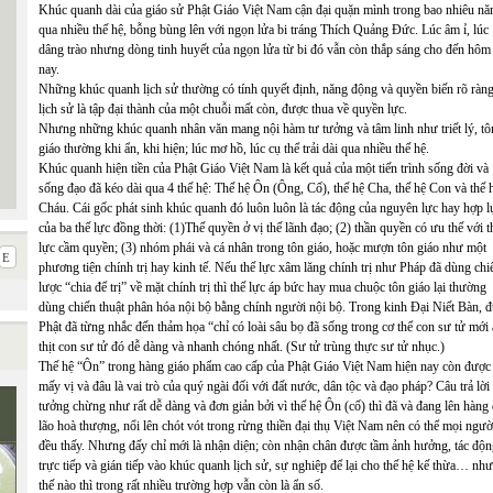
Khúc quanh dài của giáo sử Phật Giáo Việt Nam cận đại quặn mình trong bao nhiêu nă
qua nhiều thế hệ, bỗng bùng lên với ngọn lửa bi tráng Thích Quảng Đức. Lúc âm ỉ, lúc
dâng trào nhưng dòng tinh huyết của ngọn lửa từ bi đó vẫn còn thắp sáng cho đến hôm
nay.
Những khúc quanh lịch sử thường có tính quyết định, năng động và quyền biến rõ ràng
lịch sử là tập đại thành của một chuỗi mất còn, được thua về quyền lực.
Nhưng những khúc quanh nhân văn mang nội hàm tư tưởng và tâm linh như triết lý, tô
giáo thường khi ẩn, khi hiện; lúc mơ hồ, lúc cụ thể trải dài qua nhiều thế hệ.
Khúc quanh hiện tiền của Phật Giáo Việt Nam là kết quả của một tiến trình sống đời và
sống đạo đã kéo dài qua 4 thế hệ: Thế hệ Ôn (Ông, Cố), thế hệ Cha, thế hệ Con và thế 
Cháu. Cái gốc phát sinh khúc quanh đó luôn luôn là tác động của nguyên lực hay hợp l
của ba thế lực đồng thời: (1)Thế quyền ở vị thế lãnh đạo; (2) thần quyền có ưu thế với t
lực cầm quyền; (3) nhóm phái và cá nhân trong tôn giáo, hoặc mượn tôn giáo như một
phương tiện chính trị hay kinh tế. Nếu thế lực xâm lăng chính trị như Pháp đã dùng chi
lược “chia để trị” về mặt chính trị thì thế lực áp bức hay mua chuộc tôn giáo lại thường
dùng chiến thuật phân hóa nội bộ bằng chính người nội bộ. Trong kinh Đại Niết Bàn, 
Phật đã từng nhắc đến thảm họa “chỉ có loài sâu bọ đã sống trong cơ thể con sư tử mới
thịt con sư tử đó dễ dàng và nhanh chóng nhất. (Sư tử trùng thực sư tử nhục.)
Thế hệ “Ôn” trong hàng giáo phẩm cao cấp của Phật Giáo Việt Nam hiện nay còn được
mấy vị và đâu là vai trò của quý ngài đối với đất nước, dân tộc và đạo pháp? Câu trả lời
tưởng chừng như rất dễ dàng và đơn giản bởi vì thế hệ Ôn (cố) thì đã và đang lên hàng 
lão hoà thượng, nổi lên chót vót trong rừng thiền đại thụ Việt Nam nên có thể mọi ngườ
đều thấy. Nhưng đấy chỉ mới là nhận diện; còn nhận chân được tầm ảnh hưởng, tác độ
trực tiếp và gián tiếp vào khúc quanh lịch sử, sự nghiệp để lại cho thế hệ kế thừa… như
thế nào thì trong rất nhiều trường hợp vẫn còn là ẩn số.