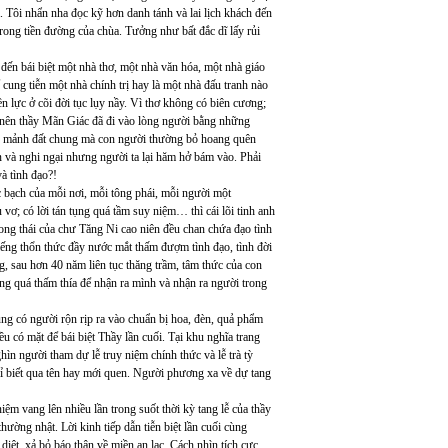
 Tôi nhẩn nha đọc kỹ hơn danh tánh và lai lịch khách đến
i trong tiền đường của chùa. Tưởng như bất đắc dĩ lấy rủi
ến bái biệt một nhà thơ, một nhà văn hóa, một nhà giáo
 cung tiễn một nhà chính trị hay là một nhà đấu tranh nào
 lực ở cõi đời tục lụy nầy. Vì thơ không có biên cương;
 nên thầy Mãn Giác đã đi vào lòng người bằng những
iều mảnh đất chung mà con người thường bỏ hoang quên
 và nghi ngại nhưng người ta lại hăm hở bám vào. Phải
và tình đạo?!
 bạch của mỗi nơi, mỗi tông phái, mỗi người một
vơ; có lời tán tụng quá tầm suy niệm… thì cái lõi tinh anh
hong thái của chư Tăng Ni cao niên đều chan chứa đạo tình
tiếng thổn thức đầy nước mắt thấm đượm tình đạo, tình đời
ng, sau hơn 40 năm liên tục thăng trầm, tâm thức của con
ng quá thấm thía để nhận ra mình và nhận ra người trong
 có người rộn rịp ra vào chuẩn bị hoa, đèn, quả phẩm
 có mặt để bái biệt Thầy lần cuối. Tại khu nghĩa trang
ìn người tham dự lễ truy niệm chính thức và lễ trà tỳ
hỉ biết qua tên hay mới quen. Người phương xa về dự tang
iệm vang lên nhiều lần trong suốt thời kỳ tang lễ của thầy
ường nhật. Lời kinh tiếp dẫn tiễn biệt lần cuối cùng
iệt, xả bỏ báo thân về miền an lạc. Cách nhìn tích cực