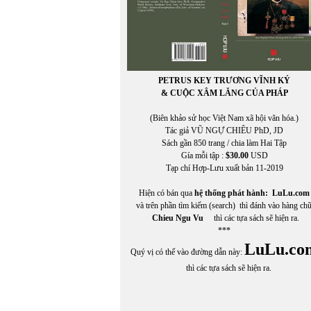
PETRUS KEY TRƯƠNG VĨNH KÝ
& CUỘC XÂM LĂNG CỦA PHÁP
(Biên khảo sử học Việt Nam xã hội văn hóa.)
Tác giả VŨ NGỰ CHIÊU PhD, JD
Sách gần 850 trang / chia làm Hai Tập
Gía mỗi tập :
$30.00
USD
Tạp chí Hợp-Lưu xuất bản 11-2019
Hiện có bán qua
hệ thống phát hành:
LuLu.com
và trên phần tìm kiếm (search) thì đánh vào hàng ch
Chieu Ngu Vu
thì các tựa sách sẽ hiện ra.
***
LuLu.co
Quý vị có thể vào đường dẫn này:
thì các tựa sách sẽ hiện ra.