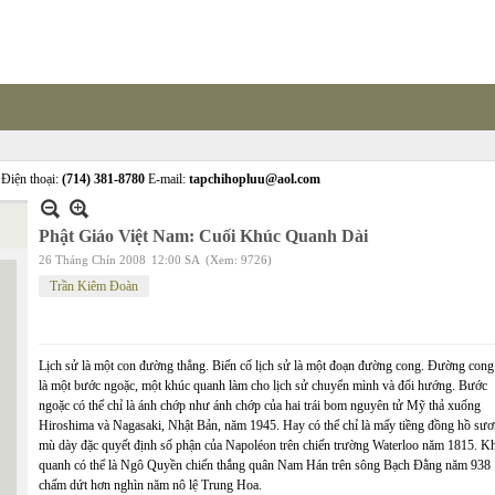
Điện thoại:
(714) 381-8780
E-mail:
tapchihopluu@aol.com
Phật Giáo Việt Nam: Cuối Khúc Quanh Dài
26 Tháng Chín 2008
12:00 SA
(Xem: 9726)
Trần Kiêm Đoàn
Lịch sử là một con đường thẳng. Biến cố lịch sử là một đoạn đường cong. Đường cong
là một bước ngoặc, một khúc quanh làm cho lịch sử chuyển mình và đổi hướng. Bước
ngoặc có thể chỉ là ánh chớp như ánh chớp của hai trái bom nguyên tử Mỹ thả xuống
Hiroshima và Nagasaki, Nhật Bản, năm 1945. Hay có thể chỉ là mấy tiềng đồng hồ sư
mù dày đặc quyết định số phận của Napoléon trên chiến trường Waterloo năm 1815. K
quanh có thể là Ngô Quyền chiến thắng quân Nam Hán trên sông Bạch Đằng năm 938
chấm dứt hơn nghìn năm nô lệ Trung Hoa.