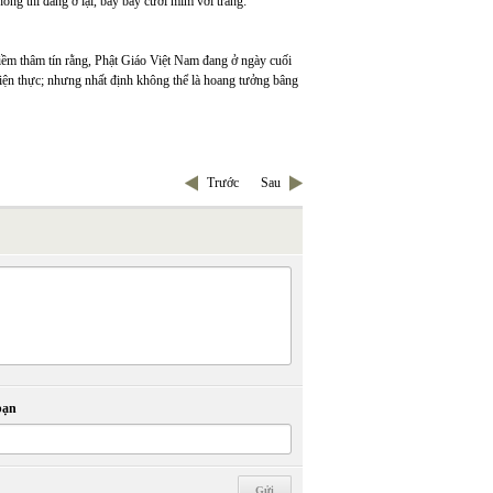
ng thì đang ở lại, bay bay cười mỉm với trăng:
 niềm thâm tín rằng, Phật Giáo Việt Nam đang ở ngày cuối
hiện thực; nhưng nhất định không thể là hoang tưởng bâng
Trước
Sau
bạn