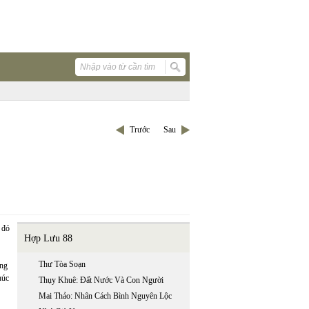
Trước
Sau
 đó
Hợp Lưu 88
Thư Tòa Soạn
ơng
húc
Thụy Khuê: Đất Nước Và Con Người
Mai Thảo: Nhân Cách Bình Nguyên Lộc