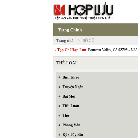
Trang Chính
›
Trang nhà
SỐ CŨ
- Tạp Chí Hợp Lưu
Fountain Valley,
CA 92708
- USA
THỂ LOẠI
Biên Khảo
Truyện Ngắn
Bài Mới
Tiểu Luận
Thơ
Phỏng Vấn
Ký / Tùy Bút