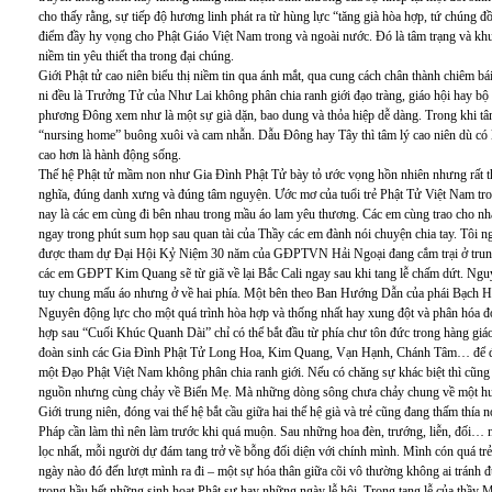
cho thấy rằng, sự tiếp độ hương linh phát ra từ hùng lực “tăng già hòa hợp, tứ chúng 
điểm đầy hy vọng cho Phật Giáo Việt Nam trong và ngoài nước. Đó là tâm trạng và kh
niềm tin yêu thiết tha trong đại chúng.
Giới Phật tử cao niên biểu thị niềm tin qua ánh mắt, qua cung cách chân thành chiêm bái
ni đều là Trưởng Tử của Như Lai không phân chia ranh giới đạo tràng, giáo hội hay bộ
phương Đông xem như là một sự già dặn, bao dung và thỏa hiệp dễ dàng. Trong khi 
“nursing home” buông xuôi và cam nhẫn. Dẫu Đông hay Tây thì tâm lý cao niên dù có l
cao hơn là hành động sống.
Thế hệ Phật tử mầm non như Gia Đình Phật Tử bày tỏ ước vọng hồn nhiên nhưng rất t
nghĩa, đúng danh xưng và đúng tâm nguyện. Ước mơ của tuổi trẻ Phật Tử Việt Nam tron
nay là các em cùng đi bên nhau trong mầu áo lam yêu thương. Các em cùng trao cho 
ngay trong phút sum họp sau quan tài của Thầy các em đành nói chuyện chia tay. Tôi 
được tham dự Đại Hội Kỷ Niệm 30 năm của GĐPTVN Hải Ngoại đang cắm trại ở trung 
các em GĐPT Kim Quang sẽ từ giã về lại Bắc Cali ngay sau khi tang lễ chấm dứt. Nguy
tuy chung mấu áo nhưng ở về hai phía. Một bên theo Ban Hướng Dẫn của phái Bạch H
Nguyên động lực cho một quá trình hòa hợp và thống nhất hay xung đột và phân hóa đó
hợp sau “Cuối Khúc Quanh Dài” chỉ có thể bắt đầu từ phía chư tôn đức trong hàng giá
đoàn sinh các Gia Đình Phật Tử Long Hoa, Kim Quang, Vạn Hạnh, Chánh Tâm… để đượ
một Đạo Phật Việt Nam không phân chia ranh giới. Nếu có chăng sự khác biệt thì cũ
nguồn nhưng cùng chảy về Biển Mẹ. Mà những dòng sông chưa chảy chung về một hư
Giới trung niên, đóng vai thế hệ bắt cầu giữa hai thế hệ già và trẻ cũng đang thấm thí
Pháp cần làm thì nên làm trước khi quá muộn. Sau những hoa đèn, trướng, liễn, đối… nó
lọc nhất, mỗi người dự đám tang trở về bỗng đối diện với chính mình. Mình cón quá tr
ngày nào đó đến lượt mình ra đi – một sự hóa thân giữa cõi vô thường không ai tránh đư
trong hầu hết những sinh hoạt Phật sự hay những ngày lễ hội. Trong tang lễ của thầy Mã