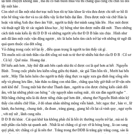
lại tính chuyện không đâu , mà dù có bán buồn mua vui thì chẳng qua cũng chỉ chín xu đổi
lấy một hào .
Còn nhớ có lần một nhà thơ trạc tuổi bọn tôi tự hào khoe là vừa đưa được chi tiết xe hồ lô
trộn bê tông vào thơ và ra cái điều vậy là thơ hiện đại lắm . Đưa được một vài chữ Hán lạ
hoặc vài tiếng Anh đọc theo âm Việt , người ta thấy thơ mình sang hẳn lên . Học mót được
vài thuật ngữ lấy từ các ngành khoa học , hý hửng như tìm được miền đất mới . Theo những
cách tính toán kiểu ấy thì Đ Đ B và những người yêu thơ Đ Đ B hẳn xin chịu . Hình như
anh đã làm một cuộc vận động ngược , tức là luôn luôn tìm cách trở lại với những từ ngữ đã
quá quen thuộc của đời sống .
Vả chăng trong cuộc trở lại ấy , điều quan trọng là người ta tìm thấy cái gì .
Tôi muốn nói cái tinh thần của đời sống nó toát ra từ thơ từ nhiều bài thơ của Đ Đ B : Cổ sơ
. Cũ kỹ . Quê mùa . Hoang dại .
Để hiểu anh hơn , hãy thử đặt anh bên cạnh nhà thi sĩ được coi là quê hơn ai hết : Nguyễn
Bính . Trong cuộc phiêu lưu kiếm sống giữa thị thành , tác giả Tâm hồn tôi , Mười hai bến
nước , Mây Tần luôn luôn cho người ta thấy rằng thực ra ngày xưa gia đình ông sống nền
nếp và phong lưu lắm , bản thân ra dáng con nhà lắm , chẳng qua bây giờ thất cơ lỡ vận nên
mới khổ thế . Trong một bài thơ như Thanh đạm , người ta còn được chứng kiến cảnh đối
ẩm, với lại những phút cao hứng ” cây nguyệt nằm suông mãi , tôi xin đàn người nghe “ .
Một bằng chứng nữa là dù được tiếng chân quê hơn đời , nhưng thơ Nguyễn Bính nhìn kỹ
thấy còn nhiều chữ Hán , ở đó nhan nhản những mộng viễn hành , bức ngọc thư , hàn vi , lữ
hành, tha hương , chung tình , đa đoan , tràng giang , giang hồ rồi lại cả vinh quy , ngự uyển
, với mỹ nữ , lãnh cung nữa .
Đ Đ B thì khác . Cái quá khứ kia không phải chỉ là hồi ức thường xuyên trở lại , mà nó là
một phần của hiện tại quanh anh . Nhất là nó chẳng có gì rực rỡ là bóng lọng , là cao sang
quý phái, tức chẳng có gì là nên thơ . Trăng trong thơ ĐĐB là trăng gày trăng cong, sào là