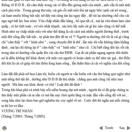
Riêng về Đ Đ B , tôi cảm thấy trong cái vẻ đều đều gióng một của mình , anh vẫn là một tính
cách pha trộn . Trong giọng thơ này, cái già cỗi mệt mỏi tồn tại ngay bên cạnh cái trẻ trung ,
cái ham muốn bồng bột nẩy nở đấy mà cũng tàn lụi ngay đấy , để rút lại nhường chỗ cho cái
ngu ngơ bất lực bao trùm .Vừa chấp nhận đầu hàng , bỏ qua tất cả , mà lại vừa tham lam càm
quắp , cò kè tính toán , vơ véo nhặt nhạnh , níu kéo lấy một cái gì lúc nào cũng có thể mất .
Hình như sự chấp nhận nửa vời như thế đang là cái cách mà nhiều người đương thời , trước
một đời sống đầy bất trắc , tự phát tìm đến để tự vệ ?! Người ta thường chê tôi là cái gì cũng
chỉ “cảm thấy “ với “ hình như “ , song chuyện đời là thế , lần này tôi vẫn không dám khẳng
định , mà lại chỉ dừng lại ở “ cảm thấy” và “ hình như “ như cũ . Chỉ biết rằng đôi lúc rỗi rãi
trong tâm trí thường vẫn quẩn lên vài câu thơ ĐĐB . Gạt đi cái phần ngang ngược thô thiển
nó là điều không thể khác được với một con người có hoàn cảnh cụ thể như tác giả , thơ Bốn
đôi khi là cái cớ giúp tôi tìm thêm lòng ham sống , lẫn thấm thía cả cái vô nghĩa của đời sống
.
Làm đất đất phải nở hoa Làm tôi, buồn cái người ta vẫn buồn với câu thơ bâng quơ nghe như
một tiếng thở dài đó , dường như Đ Đ B đã thú nhận : chẳng qua anh cũng chỉ như mọi
người . Mà làm sao khác được cơ chứ ! Luật đời đã định !
Trong khi khai phá và trình bày nỗi niềm hoang dại nơi mình , người thi sĩ đã giúp chúng ta
tìm thấy một phần cái ta sẵn có mà lâu nay chót quên lãng và mặc dầu vẫn sống đủ với nó ,
song hầu như lại chưa bao giờ nghiêm túc suy nghĩ về nó . Cuộc đời thì ngắn mà mỗi chúng
ta thì bơ vơ lắm .
VƯƠNG TRÍ NHÀN
(Tháng 7/2003- Tháng 7/2005)
Trước
Sau