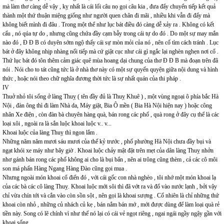
mà làm thơ càng dễ vậy , kỵ nhất là cái lối câu nọ gọi câu kia , đưa đẩy chuyển tiếp kết quả
thành một thứ thuận miệng giống như người quen chân đi mãi , nhiều khi vẫn đi đấy mà
không biết mình đi đâu . Trong một thể như lục bát điều đó càng dễ xảy ra . Không có kết
cấu , nó qúa tự do , nhưng cũng chứa đầy cạm bẫy trong cái tự do đó . Do một sự may mắn
nào đó , Đ Đ B có duyên sớm ngộ thấy cái sự mòn mỏi của nó , nên cố tìm cách tránh . Lục
bát ở đây không nhịp nhàng nối tiếp mà cứ giật cục như cái gì ngắc lại nghèn nghẹn nơi cổ .
Thứ lục bát đó tôn thêm cảm giác quê mùa hoang dại chung của thơ Đ Đ B mà đoạn trên đã
nói . Nói cho to tát cũng tức là ở nhà thơ này có một sự quyến quyện giữa nội dung và hình
thức , hoặc nói theo chữ nghĩa đương thời tức là sự nhất quán của thi pháp .
IV
Thuở nhỏ tôi sống ở làng Thuỵ ( tên đầy đủ là Thuỵ Khuê ) , một vùng ngoại ô phía bắc Hà
Nội , đàn ông thì đi làm Nhà da, Máy giặt, Bia Ô mền ( Bia Hà Nội hiện nay ) hoặc công
nhân Xe điện , còn đàn bà chuyên hàng quà, bán rong các phố , quà rong ở đây cụ thể là các
loại xôi , ngoài ra là sắn luộc khoai luộc v.. v...
Khoai luộc của làng Thuỵ thì ngon lắm .
Những năm năm mươi sáu mươi của thế kỷ trước , phố phường Hà Nội chưa đầy bụi và
ngạt khói xe máy như bây giờ . Khoai luộc chảy mật đặt trên mẹt của dân làng Thuỵ nhởn
nhơ gánh bán rong các phố không ai cho là bụi bẩn , nên ai trông cũng thèm , cả các cô môi
son má phấn Hàng Ngang Hàng Đào cũng gọi mua .
Nhưng ngoài món khoai cổ điển đó , với cái gốc con nhà nghèo , tôi nhớ một món khoai lạ
của các bà các cô làng Thuỵ. Khoai luộc mới sôi thì đã vớt ra và đổ vào nước lạnh , bởi vậy
chỉ vừa chín tới và cắn vào còn sồn sột , nên gọi là khoai sượng . Cố nhiên là chỉ những thứ
khoai còn nhỏ , những củ nhách củ kẹ , bán nắm bán mớ , mới được dùng để làm loại quà rẻ
tiền này. Song có lẽ chính vì như thế nó lại có cái vẻ ngọt riêng , ngai ngái ngầy ngậy gần với
khoai sống .