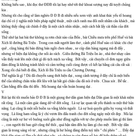
Không hiểu sao , khi đọc thơ ĐĐB tôi lại hay nhớ tới thứ khoai sượng nay đã tuyệt chủng
kia .
Nhưng tôi cho rằng sẽ làm nghèo Đ Đ B đi nhiều nếu xem việc anh khai thác yếu tố hoang
dại chỉ có ý nghĩa một biện pháp nghệ thuật , một cách ranh ma đổi mốt nhằm câu khách , mà
không thấy rằng cái chính ở đây là một cách nhìn nhận , một cách bắt lấy cái thần của đời
sống .
Thử nhớ lại hai bài thơ không rạ rơm chút nào của Bốn , bài Chiều mưa trên phố Huế và bài
Xích lô đường Bà Triệu . Trong con mắt người làm thơ , cảnh phố Huế nào có khác chi chợ
quê , cũng hàng thì bán đứng bán ngồi chen nhau , xe cúp dàn hàng ngang mà đi đấy ,
nhưng vẻ hiện đại không che nổi áo rách . Giữa đường Bà Triệu ồn ào , nhà thơ nhạy cảm
vẫn thấy toát lên một chút gì đó tịch mịch xa vắng . Bởi vậy , cái chuyện cô đơn ngay giữa
đám đông là không tránh khỏi và cảm tưởng cuối cùng được cô kết lại bằng cái câu rất sái :
Xong rồi chả biết đi đâu, Xích lô Bà Triệu ra cầu Chương Dương .
Thế nghĩa là gì ? Dù đã chuyển sang thời hiện đại , song cảnh tượng ở đây chỉ là một biến
thể của những chăn trâu đốt lửa với lại bắt gió chân cầu đã nói ở trên . Chua xót . Bế tắc .
Cầm bằng đến đâu thì đến . Mà hoang dại vẫn hoàn hoang dại .
V
Rút lại thì tôi muốn bảo Đ Đ B là một giọng thơ dân gian hiện đại Dân gian là một khái niệm
rất rộng . Là một cảm giác dang dở về đời sống . Là sự lạc quan tất yếu thành ra một thứ bản
năng. Lại cũng là một nỗi buồn xa vắng khôn nguôi . Là sự hoà quyện giữa hy vọng và thất
vọng . Là lòng ham sống là ý chí vươn lên đấu tranh cho đời sống ngày một tốt đẹp . Mà lại
cũng là một sự hư vô buông xuôi gần như đồng nghĩa với tự cho phép muốn làm gì thì làm
– , con người thì bao giờ cũng thế thôi , quá bận tâm đến họ làm gì cho mệt . Bởi vậy dân
gian là trong sáng vô tư , nhưng cũng là hư hỏng đàng điếm tuỳ tiện “ chí phèo “ .... Đấy đại
khái dân gian có lắm sắc thái như vậy , và chúng ta còn đang nỗ lực để hiểu thêm về nó .