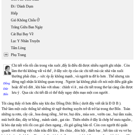
Đi / Dành Dụm
Hiếp
Gió Không Chốn Ở
Trăng Giữa Ban Ngày
Cát Bụi Bay Về
Lục Y Nhân Truyện
Tấm Lòng
Phụ Trang
Chi tiết vốn tối cần trong văn xuôi ,đấy là điều đã được nhiều người ghi nhận . Còn
làm thơ thì không vất vả thế , ở đây sức ép của các chi tiết mà các nhà văn xuôi
thường phải chịu ,– sức ép ấy không mạnh , và người ta đỡ lo hơn . Thế nhưng xin
đừng ngộ nhận là không quan trọng . Ngược lại không phải cốt nói một điều giật gân
Đồng
hoặc để trộ đời , khi bảo với nhau : chính vì ít , mà chi tiết trong thơ lại càng cần được
Đức
lưu ý . Qua các chi tiết đã có thể thấy ngay diện mạo một con người .
Bốn
Tôi càng thấy rõ hơn điều này khi đọc Đồng Đức Bốn ( dưới đây viết tắt là Đ Đ B ).
Thử làm một cuộc thống kê những từ ngữ thường xuyên trở đi trở lại trong thơ Bốn . Toàn
những rạ rơm, cây cải , hoa dong riềng , bờ tre, bụi dứa , mùa sen , vườn cau , bụi tầm xuân,
múi bưởi đào, dây tơ hồng , mảnh sành , gai rào . Thiên nhiên ở đây là chớp bể mưa nguồn ,
là bèo dạt mây trôi rồi con gió chen ngang , rồi gió giông bão tố. Còn con người thì quẩn
quanh với những việc chăn trâu đốt lửa , lên chùa , đón hội , đánh bạc ; hết tìm cái vu vơ họ