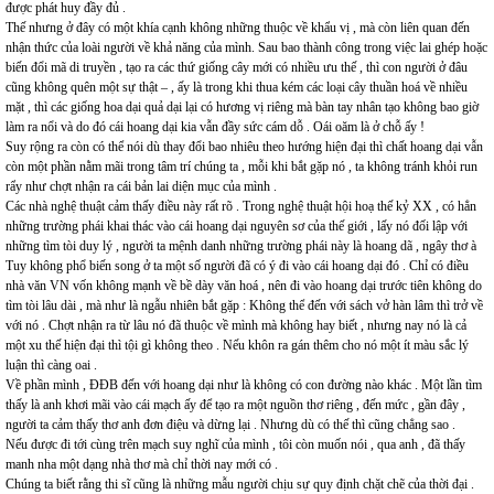
được phát huy đầy đủ .
Thế nhưng ở đây có một khía cạnh không những thuộc về khẩu vị , mà còn liên quan đến
nhận thức của loài người về khả năng của mình. Sau bao thành công trong việc lai ghép hoặc
biến đổi mã di truyền , tạo ra các thứ giống cây mới có nhiều ưu thế , thì con người ở đâu
cũng không quên một sự thật – , ấy là trong khi thua kém các loại cây thuần hoá về nhiều
mặt , thì các giống hoa dại quả dại lại có hương vị riêng mà bàn tay nhân tạo không bao giờ
làm ra nổi và do đó cái hoang dại kia vẫn đầy sức cám dỗ . Oái oăm là ở chỗ ấy !
Suy rộng ra còn có thể nói dù thay đổi bao nhiêu theo hướng hiện đại thì chất hoang dại vẫn
còn một phần nằm mãi trong tâm trí chúng ta , mỗi khi bắt gặp nó , ta không tránh khỏi run
rẩy như chợt nhận ra cái bản lai diện mục của mình .
Các nhà nghệ thuật cảm thấy điều này rất rõ . Trong nghệ thuật hội hoạ thế kỷ XX , có hẳn
những trường phái khai thác vào cái hoang dại nguyên sơ của thế giới , lấy nó đối lập với
những tìm tòi duy lý , người ta mệnh danh những trường phái này là hoang dã , ngây thơ à
Tuy không phổ biến song ở ta một số người đã có ý đi vào cái hoang dại đó . Chỉ có điều
nhà văn VN vốn không mạnh về bề dày văn hoá , nên đi vào hoang dại trước tiên không do
tìm tòi lâu dài , mà như là ngẫu nhiên bắt gặp : Không thể đến với sách vở hàn lâm thì trở về
với nó . Chợt nhận ra từ lâu nó đã thuộc về mình mà không hay biết , nhưng nay nó là cả
một xu thế hiện đại thì tội gì không theo . Nếu khôn ra gán thêm cho nó một ít màu sắc lý
luận thì càng oai .
Về phần mình , ĐĐB đến với hoang dại như là không có con đường nào khác . Một lần tìm
thấy là anh khơi mãi vào cái mạch ấy để tạo ra một nguồn thơ riêng , đến mức , gần đây ,
người ta cảm thấy thơ anh đơn điệu và dừng lại . Nhưng dù có thế thì cũng chẳng sao .
Nếu được đi tới cùng trên mạch suy nghĩ của mình , tôi còn muốn nói , qua anh , đã thấy
manh nha một dạng nhà thơ mà chỉ thời nay mới có .
Chúng ta biết rằng thi sĩ cũng là những mẫu người chịu sự quy định chặt chẽ của thời đại .