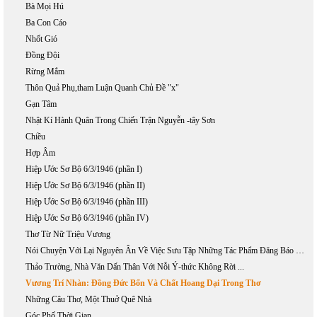
Bà Mọi Hú
Ba Con Cáo
Nhốt Gió
Đồng Đội
Rừng Mắm
Thôn Quả Phụ,tham Luận Quanh Chủ Đề "x"
Gạn Tâm
Nhật Kí Hành Quân Trong Chiến Trận Nguyễn -tây Sơn
Chiều
Hợp Âm
Hiệp Ước Sơ Bộ 6/3/1946 (phần I)
Hiệp Ước Sơ Bộ 6/3/1946 (phần II)
Hiệp Ước Sơ Bộ 6/3/1946 (phần III)
Hiệp Ước Sơ Bộ 6/3/1946 (phần IV)
Thơ Từ Nữ Triệu Vương
Nói Chuyện Với Lại Nguyên Ân Về Việc Sưu Tập Những Tác Phẩm Đăng Báo Của Phan Khôi
Thảo Trường, Nhà Văn Dấn Thân Với Nỗi Ý-thức Không Rời ...
Vương Trí Nhàn: Đồng Đức Bốn Và Chất Hoang Dại Trong Thơ
Những Câu Thơ, Một Thuở Quê Nhà
Góc Phố Thời Gian