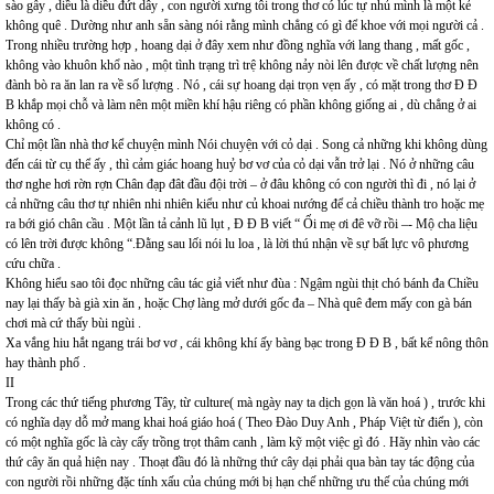
sào gẫy , diều là diều đứt dây , con người xưng tôi trong thơ có lúc tự nhủ mình là một kẻ
không quê . Dường như anh sẵn sàng nói rằng mình chẳng có gì để khoe với mọi người cả .
Trong nhiều trường hợp , hoang dại ở đây xem như đồng nghĩa với lang thang , mất gốc ,
không vào khuôn khổ nào , một tình trạng trì trệ không nảy nòi lên được về chất lượng nên
đành bò ra ăn lan ra về số lượng . Nó , cái sự hoang dại trọn vẹn ấy , có mặt trong thơ Đ Đ
B khắp mọi chỗ và làm nên một miền khí hậu riêng có phần không giống ai , dù chẳng ở ai
không có .
Chỉ một lần nhà thơ kể chuyện mình Nói chuyện với cỏ dại . Song cả những khi không dùng
đến cái từ cụ thể ấy , thì cảm giác hoang huỷ bơ vơ của cỏ dại vẫn trở lại . Nó ở những câu
thơ nghe hơi rờn rợn Chân đạp đât đầu đội trời – ở đâu không có con người thì đi , nó lại ở
cả những câu thơ tự nhiên nhi nhiên kiểu như củ khoai nướng để cả chiều thành tro hoặc mẹ
ra bới gió chân cầu . Một lần tả cảnh lũ lụt , Đ Đ B viết “ Ối mẹ ơi đê vỡ rồi –- Mộ cha liệu
có lên trời được không “.Đằng sau lối nói lu loa , là lời thú nhận về sự bất lực vô phương
cứu chữa .
Không hiểu sao tôi đọc những câu tác giả viết như đùa : Ngậm ngùi thịt chó bánh đa Chiều
nay lại thấy bà già xin ăn , hoặc Chợ làng mở dưới gốc đa – Nhà quê đem mấy con gà bán
chơi mà cứ thấy bùi ngùi .
Xa vắng hiu hắt ngang trái bơ vơ , cái không khí ấy bàng bạc trong Đ Đ B , bất kể nông thôn
hay thành phố .
II
Trong các thứ tiếng phương Tây, từ culture( mà ngày nay ta dịch gọn là văn hoá ) , trước khi
có nghĩa dạy dỗ mở mang khai hoá giáo hoá ( Theo Đào Duy Anh , Pháp Việt từ điển ), còn
có một nghĩa gốc là cày cấy trồng trọt thâm canh , làm kỹ một việc gì đó . Hãy nhìn vào các
thứ cây ăn quả hiện nay . Thoạt đầu đó là những thứ cây dại phải qua bàn tay tác động của
con người rồi những đặc tính xấu của chúng mới bị hạn chế những ưu thế của chúng mới