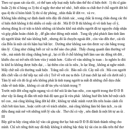
Theo sự quan sát của tôi , có thể tạm xếp loại mấy kiểu tâm thế thi sĩ hiện thời : 1) thi sĩ giáo
huấn 2) thi sĩ hùng ca 3) thi sĩ ngây thơ như trẻ nhỏ , biết nhìn ra chất thơ ở chỗ người đời bỏ
qua 4) thi sĩ hóm hỉnh 5) thi sĩ dự phóng , nhìn thấu lẽ đời vv.. và vv..
Không hẳn những sự định danh trên đây đã chính xác , song chắc là trong chân dung các thi
sĩ hiện thời không ít thì nhiều có mấy cái đó . Mà Đ Đ B thì không rõ vô tình hay cố ý,
nhưng đúng là cứ trật ra khỏi những cái khuôn khổ mà nhiều người đã tự nguyện chấp nhận
và góp phần hoàn chỉnh ấy , để gần như đứng một mình . Tung tẩy phá phách làm tình làm
tội người khác thế nào không biết , nhưng đó là chuyện ngoài đời , còn vào đến thơ , cái tôi
của Bốn là một cái tôi hậm hụi bất lực . Dường như không sao tìm được sự cân bằng trong
tâm lý . Cũng như chẳng biết cư xử ra thế nào cho phải . Thấy chung quanh tầm thường vớ
vẩn , mà mình thì cũng chẳng hơn gì , lại có lỗi ở chỗ không biết làm sao tác động tới đời ,
khiến cho nó trở nên tốt hơn vừa ý mình hơn . Giữa vô vàn những lo toan – lo nghèo lo đói
lo khổ lo không được hiện đại , – lại thêm còn cái lo nữa , lo lạc lõng , không ai nghe mình .
Mấy chữ mồ côi thường xuất hiện . Trăng mồ côi . Bão mồ côi .Cây mồ côi . Mà con người
đến chết vẫn có thể tiếp tục mồ côi ( Trở về với mẹ ta thôi- Lỡ mai chết lại mồ côi dưới mồ ).
Tâm lý mồ côi đó là gì nếu không phải là tình trạng người ta mất đi những chỗ dựa chắc
chắn về tinh thần , không có cái để tin yêu và kính trọng ?!
Trước một đời sống ngổn ngang và có thể nói là tàn bạo nữa , con người trong thơ Đ Đ B
như vậy là đang đi dần tới một thái độ tạm gọi là vừa phải : không huớ lên hớn hở một cách
trẻ con , mà cũng không lảng đời kệ đời ; không tự nhấc mình vượt lên trên hoàn cảnh rồi
chửi bới tùm lum , hoặc cười cợt vô trách nhiệm , mà cũng không làm bộ làm tịch , ra cái
điều đang mải mê với những triết lý sâu sắc . Thơ chỉ có vậy , nên đành là một lời tự an ủi .
III
Bây giờ ta hãy cùng nhìn kỹ vào cái giọng thơ lục bát mà Đ Đ B đã hình thành riêng cho
mình. Chỉ xét riêng thời nay đã thấy không ít những bậc thày kỳ tài còn in dấu trên thể thơ