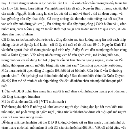
này . Duyên dáng tự nhiên là lục bát của Tản Đà . Cổ kính chắc chắn đường bệ đấy là lục bát
của Huy Cận trong Lửa thiêng .Và người mà ở trên đã nói , Nguyễn Bính . Trong các tập thơ
của mình , Nguyễn Bính mang lại cho lục bát khi thì một vẻ ỡm ờ , khi thì đoan trang , và
bao giờ cũng tràn đầy nhạc điệu . Cả trong những câu thơ như buột miệng mà nói ra ( Em
van anh đấy anh đừng yêu em ) , lẫn những câu đùa đầy dụng công ( Cánh buồm nâu , cánh
buồm nâu, cánh buồm ) , người ta vẫn thấy một cái gì như là dẻo mồm tức quá khéo , dù đã
khéo đến mức tự nhiên .
Cái lối tạo ra lục bát một cách trúc trắc , từng đôi câu sáu tám không vang lên một cách nhịp
nhàng mà có vẻ lập cập khó khăn – cái lối ấy chỉ mới có từ hồi sau 1945 . Nguyễn Đình Thi
và nhiều người khác đã tham gia vào quá trình này , ở đây tôi chỉ dẫn ra một người bạn cùng
tuổi là Xuân Quỳnh. Vốn rất tự nhiên trong việc bẻ vần ghép chữ , mà không hiểu sao ,
trong một đôi khi sử dụng lục bát , Quỳnh vẫn cứ làm cho nó ngang ngang , ví dụ bài Về
những thói quen của chị mở đầu bằng mấy câu như sau “ Con sông quen chảy xuôi dòng
Mùa mưa nước lũ quen dâng từ nguồn Bên bồi thì cứ bồi luôn Còn bên lở vẫn lở thường
quanh năm “ . Ôi lục bát gì mà đuồn đuỗn thế này ! Sau tôi mới hiểu chính là Xuân Quỳnh
đã cố ý làm thế để tránh đi cái nhịp nhàng đều đều đã nhàm chán của một thể thơ quá phổ
biến .
Trở lại với ĐĐB , phải liều mạng lắm người ta mới dám viết những câu ngang phè , đại loại :
Rét lòng khát ngọn lửa nhen
Mà áo đỏ áo đỏ em đâu rồi ( VTN nhấn mạnh )
Thế nhưng đó chính là những câu thơ làm cho người đọc không đọc lục bát theo kiểu trôi
tuồn tuột , mà phải dừng lại ngẫm nghĩ , cũng tức là nhà thơ đạt được cái hiệu quả mà người
cầm bút nào cũng mong muốn .
Dễ dàng nhận xét là nhiều bài thơ Đ Đ B không có được cái sự liền mạch , mà hình như do
từng mảng ghép lại , mỗi mảng là một đôi sáu tám hoặc hai đôi liền . Viết cái gì thì cũng vậy