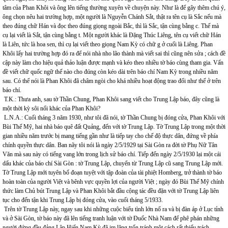
tâm của Phan Khôi và ông lên tiếng thường xuyên về chuyện này. Như là để gây thêm chú ý,
ông chọn nêu hai trường hợp, một người là Nguyễn Chánh Sắt, thật ra tên cụ là Sắc nếu mà
theo đúng chữ Hán và đọc theo đúng giọng ngoài Bắc, thì là Sắc, tận cùng bằng c. Thế mà
cụ lại viết là Sắt, tận cùng bằng t. Một người khác là Đặng Thúc Liêng, tên cụ viết chữ Hán
là Liên, tức là hoa sen, thì cụ lại viết theo giọng Nam Kỳ có chữ g ở cuối là Liêng. Phan
Khôi lấy hai trường hợp đó ra để nói nhà nho lão thành mà viết sai thì cũng nên sửa ; cách đề
cập này làm cho hiệu quả thảo luận được mạnh và kéo theo nhiều tờ báo cùng tham gia. Vấn
đề viết chữ quốc ngữ thế nào cho đúng còn kéo dài trên báo chí Nam Kỳ trong nhiều năm
sau. Có thể nói là Phan Khôi đã châm ngòi cho khá nhiều hoạt động trao đổi như thế ở trên
báo chí.
T.K.: Thưa anh, sau tờ Thần Chung, Phan Khôi sang viết cho Trung Lập báo, đây cũng là
một thời kỳ sôi nổi khác của Phan Khôi?
L.N.A.: Cuối tháng 3 năm 1930, như tôi đã nói, tờ Thần Chung bị đóng cửa, Phan Khôi với
Bùi Thế Mỹ, hai nhà báo quê đất Quảng, đến với tờ Trung Lập. Tờ Trung Lập trong một thời
gian nhiều năm trước bị mang tiếng gần như là tiếp tay cho chế độ thực dân, đứng về phía
chính quyền thực dân. Ban nãy tôi nói là ngày 2/5/1929 tại Sài Gòn ra đời tờ Phụ Nữ Tân
Văn mà sau này có tiếng vang lớn trong lịch sử báo chí. Tiếp đến ngày 2/5/1930 lại một cái
dấu khác của báo chí Sài Gòn : tờ Trung Lập, chuyển từ Trung Lập cũ sang Trung Lập mới.
Tờ Trung Lập mới tuyên bố đoạn tuyệt với tập đoàn của tài phiệt Homberg, trở thành tờ báo
hoàn toàn của người Việt và bênh vực quyền lợi của người Việt ; ngày đó Bùi Thế Mỹ chính
thức làm Chủ bút Trung Lập và Phan Khôi bắt đầu cộng tác đều đặn với tờ Trung Lập liên
tục cho đến tận khi Trung Lập bị đóng cửa, vào cuối tháng 5/1933.
Trên tờ Trung Lập này, ngay sau khi những cuộc biểu tình lớn nổ ra và bị đàn áp ở Lục tỉnh
và ở Sài Gòn, tờ báo này đã lên tiếng tranh luận với tờ Đuốc Nhà Nam để phê phán những
người đứng đầu đảng Lập Hiến Nam Kỳ đã im lặng trốn tránh một cách rất thiếu trách