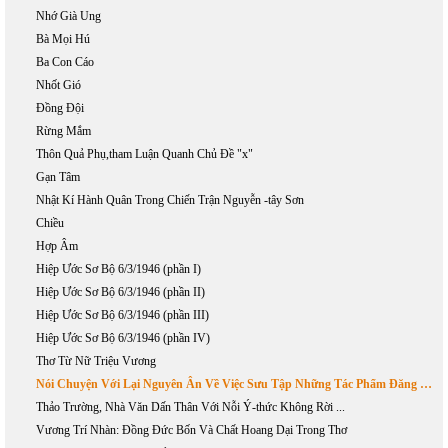
Nhớ Già Ung
Bà Mọi Hú
Ba Con Cáo
Nhốt Gió
Đồng Đội
Rừng Mắm
Thôn Quả Phụ,tham Luận Quanh Chủ Đề "x"
Gạn Tâm
Nhật Kí Hành Quân Trong Chiến Trận Nguyễn -tây Sơn
Chiều
Hợp Âm
Hiệp Ước Sơ Bộ 6/3/1946 (phần I)
Hiệp Ước Sơ Bộ 6/3/1946 (phần II)
Hiệp Ước Sơ Bộ 6/3/1946 (phần III)
Hiệp Ước Sơ Bộ 6/3/1946 (phần IV)
Thơ Từ Nữ Triệu Vương
Nói Chuyện Với Lại Nguyên Ân Về Việc Sưu Tập Những Tác Phẩm Đăng Báo Của Phan Khôi
Thảo Trường, Nhà Văn Dấn Thân Với Nỗi Ý-thức Không Rời ...
Vương Trí Nhàn: Đồng Đức Bốn Và Chất Hoang Dại Trong Thơ