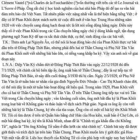
Clément Vautel (?)và Charles de la Fouchardière (?)vốn thường viết trên các tờ Le Journal và
L’Suvre ở Pháp. Ông rất chú ý học kinh nghiệm của hai nhà báo Pháp đó để tạo ra văn hài
đàm trên báo chí Việt Nam. Tất nhiên phần việc nặng nhất vẫn là thể hiện bằng tiếng Việt ; ở
đây có lẽ Phan Khôi được mách nước từ cuộc đổi mới ở văn học Trung Hoa những năm
1920 với việc chuyển sang dùng bạch thoại tức là lời nói sống động hằng ngày. Điều này
thấy rõ ở việc Phan Khôi trong các Câu chuyên hằng ngày chú ý dùng khẩu ngữ, tận dụng
phương ngữ Nam Kỳ để tạo ra sắc thái chân thật, cụ thể, sinh động của các bài viết.
T.K.: Thưa anh Lại Nguyên Ân, có thể nói là hoạt động báo chí của Phan Khôi thực sự bắt
đầu trên tờ Đông Pháp Thời Báo, nhưng phải đến hai tờ Thần Chung và Phụ Nữ Tân Văn
thì Phan Khôi mới viết những bài báo lớn, có tiếng vang khắp ba kỳ. Vậy xin anh nói về giai
đoạn này.
L.N.A.: Diệp Văn Kỳ chấm dứt tờ Đông Pháp Thời Báo vào ngày 22/12/1928 thì đến
7/1/1929, với chính cái bộ biên tập ấy, ông xuất bản tờ Thần Chung ; đây là sự tiếp tục tờ
Đông Pháp Thời Báo, tờ này đến cuối tháng 3/1930 thì bị cấm. Ngày 2/5/1929, tờ Phụ Nữ
Tân Văn là tờ tuần báo tư nhân của gia đình Nguyễn Đức Nhuận - Cao Thị Khanh chào đời,
có thể nói đây là một tờ tuần báo hoạt động rất hiệu quả. Trong năm 1929, Phan Khôi viết
cho cả hai tờ Thần Chung và Phụ Nữ Tân Văn. Ở trên Thần Chung ông tiếp tục vai trò Tân
Việt trong Câu chuyện hằng ngày ; vào khoảng cuối năm, ông mới bắt đầu ký là Phan Khôi
trong loạt bài về Khổng giáo và thảo luận về dịch sách Phật giáo. Ngoài ra ông ấy còn viết
những bài ký là Thần Chung, ký tên của tòa soạn. Ông còn có một số bài ký tên Khải Minh
Tử. Tôi có tìm được ở trên tờ Quần báo bằng chữ Hán của Hoa kiều, xuất bản ở Chợ Lớn, có
một bài đăng hai kỳ, ký tên là Khải Minh, nhan đề là “Chính trị gia khẩu đầu chi Khổng
Tử”, nghĩa là “Tên ông Khổng Tử nằm ở đầu lưỡi các nhà chính trị”. Chính bài này đã được
giới thiệu và trích dịch lại trên báo Thần Chung. Phan Khôi muốn lưu ý giới độc giả Hoa-
Việt một vấn đề là: Liệu học thuyết của Khổng Tử có còn phù hợp với ngày nay hay không?