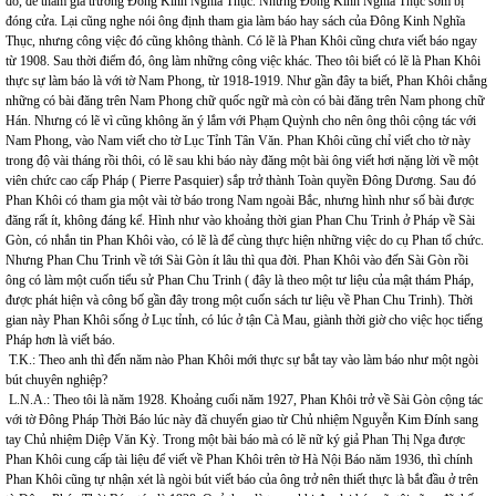
đó, để tham gia trường Đông Kinh Nghĩa Thục. Nhưng Đông Kinh Nghĩa Thục sớm bị
đóng cửa. Lại cũng nghe nói ông định tham gia làm báo hay sách của Đông Kinh Nghĩa
Thục, nhưng công việc đó cũng không thành. Có lẽ là Phan Khôi cũng chưa viết báo ngay
từ 1908. Sau thời điểm đó, ông làm những công việc khác. Theo tôi biết có lẽ là Phan Khôi
thực sự làm báo là với tờ Nam Phong, từ 1918-1919. Như gần đây ta biết, Phan Khôi chẳng
những có bài đăng trên Nam Phong chữ quốc ngữ mà còn có bài đăng trên Nam phong chữ
Hán. Nhưng có lẽ vì cũng không ăn ý lắm với Phạm Quỳnh cho nên ông thôi cộng tác với
Nam Phong, vào Nam viết cho tờ Lục Tỉnh Tân Văn. Phan Khôi cũng chỉ viết cho tờ này
trong độ vài tháng rồi thôi, có lẽ sau khi báo này đăng một bài ông viết hơi nặng lời về một
viên chức cao cấp Pháp ( Pierre Pasquier) sắp trở thành Toàn quyền Đông Dương. Sau đó
Phan Khôi có tham gia một vài tờ báo trong Nam ngoài Bắc, nhưng hình như số bài được
đăng rất ít, không đáng kể. Hình như vào khoảng thời gian Phan Chu Trinh ở Pháp về Sài
Gòn, có nhắn tin Phan Khôi vào, có lẽ là để cùng thực hiện những việc do cụ Phan tổ chức.
Nhưng Phan Chu Trinh về tới Sài Gòn ít lâu thì qua đời. Phan Khôi vào đến Sài Gòn rồi
ông có làm một cuốn tiểu sử Phan Chu Trinh ( đây là theo một tư liệu của mật thám Pháp,
được phát hiện và công bố gần đây trong một cuốn sách tư liệu về Phan Chu Trinh). Thời
gian này Phan Khôi sống ở Lục tỉnh, có lúc ở tận Cà Mau, giành thời giờ cho việc học tiếng
Pháp hơn là viết báo.
T.K.: Theo anh thì đến năm nào Phan Khôi mới thực sự bắt tay vào làm báo như một ngòi
bút chuyên nghiệp?
L.N.A.: Theo tôi là năm 1928. Khoảng cuối năm 1927, Phan Khôi trở về Sài Gòn cộng tác
với tờ Đông Pháp Thời Báo lúc này đã chuyển giao từ Chủ nhiệm Nguyễn Kim Đính sang
tay Chủ nhiệm Diệp Văn Kỳ. Trong một bài báo mà có lẽ nữ ký giả Phan Thị Nga được
Phan Khôi cung cấp tài liệu để viết về Phan Khôi trên tờ Hà Nội Báo năm 1936, thì chính
Phan Khôi cũng tự nhận xét là ngòi bút viết báo của ông trở nên thiết thực là bắt đầu ở trên