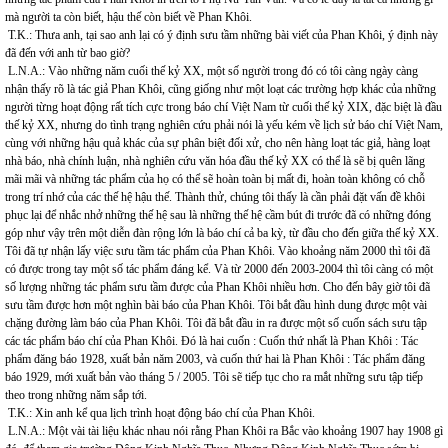
mà người ta còn biết, hậu thế còn biết về Phan Khôi.
T.K.: Thưa anh, tại sao anh lại có ý định sưu tầm những bài viết của Phan Khôi, ý định này
đã đến với anh từ bao giờ?
L.N.A.: Vào những năm cuối thế kỷ XX, một số người trong đó có tôi càng ngày càng
nhận thấy rõ là tác giả Phan Khôi, cũng giống như một loạt các trường hợp khác của những
người từng hoạt động rất tích cực trong báo chí Việt Nam từ cuối thế kỷ XIX, đặc biệt là đầu
thế kỷ XX, nhưng do tình trạng nghiên cứu phải nói là yếu kém về lịch sử báo chí Việt Nam,
cùng với những hậu quả khác của sự phân biệt đối xử, cho nên hàng loạt tác giả, hàng loạt
nhà báo, nhà chính luận, nhà nghiên cứu văn hóa đầu thế kỷ XX có thể là sẽ bị quên lãng
mãi mãi và những tác phẩm của họ có thể sẽ hoàn toàn bị mất đi, hoàn toàn không có chỗ
trong trí nhớ của các thế hệ hậu thế. Thành thử, chúng tôi thấy là cần phải đặt vấn đề khôi
phục lại để nhắc nhở những thế hệ sau là những thế hệ cầm bút đi trước đã có những đóng
góp như vậy trên một diễn đàn rộng lớn là báo chí cả ba kỳ, từ đầu cho đến giữa thế kỷ XX.
Tôi đã tự nhận lấy việc sưu tầm tác phẩm của Phan Khôi. Vào khoảng năm 2000 thì tôi đã
có được trong tay một số tác phẩm đáng kể. Và từ 2000 đến 2003-2004 thì tôi càng có một
số lượng những tác phẩm sưu tầm được của Phan Khôi nhiều hơn. Cho đến bây giờ tôi đã
sưu tầm được hơn một nghìn bài báo của Phan Khôi. Tôi bắt đầu hình dung được một vài
chặng đường làm báo của Phan Khôi. Tôi đã bắt đầu in ra được một số cuốn sách sưu tập
các tác phẩm báo chí của Phan Khôi. Đó là hai cuốn : Cuốn thứ nhất là Phan Khôi : Tác
phẩm đăng báo 1928, xuất bản năm 2003, và cuốn thứ hai là Phan Khôi : Tác phẩm đăng
báo 1929, mới xuất bản vào tháng 5 / 2005. Tôi sẽ tiếp tục cho ra mắt những sưu tập tiếp
theo trong những năm sắp tới.
T.K.: Xin anh kể qua lịch trình hoạt động báo chí của Phan Khôi.
L.N.A.: Một vài tài liệu khác nhau nói rằng Phan Khôi ra Bắc vào khoảng 1907 hay 1908 gì