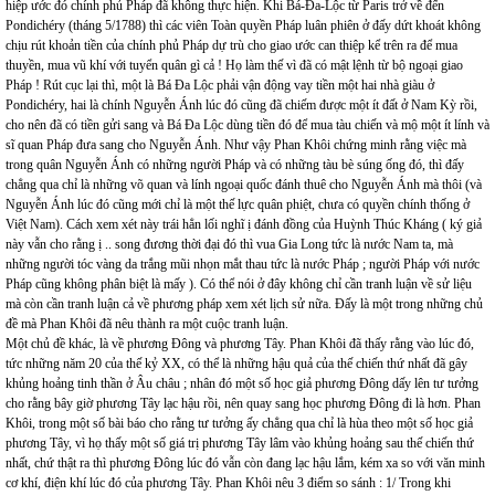
hiệp ước đó chính phủ Pháp đã không thực hiện. Khi Bá-Đa-Lộc từ Paris trở về đến
Pondichéry (tháng 5/1788) thì các viên Toàn quyền Pháp luân phiên ở đấy dứt khoát không
chịu rút khoản tiền của chính phủ Pháp dự trù cho giao ước can thiệp kể trên ra để mua
thuyền, mua vũ khí với tuyển quân gì cả ! Họ làm thế vì đã có mật lệnh từ bộ ngoại giao
Pháp ! Rút cục lại thì, một là Bá Đa Lộc phải vận động vay tiền một hai nhà giàu ở
Pondichéry, hai là chính Nguyễn Ánh lúc đó cũng đã chiếm được một ít đất ở Nam Kỳ rồi,
cho nên đã có tiền gửi sang và Bá Đa Lộc dùng tiền đó để mua tàu chiến và mộ một ít lính và
sĩ quan Pháp đưa sang cho Nguyễn Ánh. Như vậy Phan Khôi chứng minh rằng việc mà
trong quân Nguyễn Ánh có những người Pháp và có những tàu bè súng ống đó, thì đấy
chẳng qua chỉ là những võ quan và lính ngoại quốc đánh thuê cho Nguyễn Ánh mà thôi (và
Nguyễn Ánh lúc đó cũng mới chỉ là một thế lực quân phiệt, chưa có quyền chính thống ở
Việt Nam). Cách xem xét này trái hẳn lối nghĩ ị đánh đồng của Huỳnh Thúc Kháng ( ký giả
này vẫn cho rằng ị .. song đương thời đại đó thì vua Gia Long tức là nước Nam ta, mà
những người tóc vàng da trắng mũi nhọn mắt thau tức là nước Pháp ; người Pháp với nước
Pháp cũng không phân biệt là mấy ). Có thể nói ở đây không chỉ cần tranh luận về sử liệu
mà còn cần tranh luận cả về phương pháp xem xét lịch sử nữa. Đấy là một trong những chủ
đề mà Phan Khôi đã nêu thành ra một cuộc tranh luận.
Một chủ đề khác, là về phương Đông và phương Tây. Phan Khôi đã thấy rằng vào lúc đó,
tức những năm 20 của thế kỷ XX, có thể là những hậu quả của thế chiến thứ nhất đã gây
khủng hoảng tinh thần ở Âu châu ; nhân đó một số học giả phương Đông dấy lên tư tưởng
cho rằng bây giờ phương Tây lạc hậu rồi, nên quay sang học phương Đông đi là hơn. Phan
Khôi, trong một số bài báo cho rằng tư tưởng ấy chẳng qua chỉ là hùa theo một số học giả
phương Tây, vì họ thấy một số giá trị phương Tây lâm vào khủng hoảng sau thế chiến thứ
nhất, chứ thật ra thì phương Đông lúc đó vẫn còn đang lạc hậu lắm, kém xa so với văn minh
cơ khí, điện khí lúc đó của phương Tây. Phan Khôi nêu 3 điểm so sánh : 1/ Trong khi