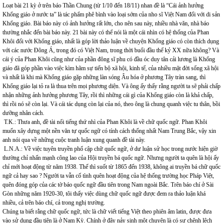
Loạt bài 21 kỳ ở trên báo Thần Chung (từ 1/10 đến 18/11) nhan đề là “Cái ảnh hưởng
Khổng giáo ở nước ta” là tác phẩm phê bình vào loại sớm của nho sĩ Việt Nam đối với di sản
Khổng giáo. Bài báo này có ảnh hưởng rất lớn, cho nên sau này, nhiều nhà văn, nhà báo
thường nhắc đến bài báo này. 21 bài này có thể nói là một cái nhìn có hệ thống của Phan
Khôi đối với Khổng giáo, nhất là góp lời thảo luận về chuyện Khổng giáo có còn thích dụng
với các nước Đông Á, trong đó có Việt Nam, trong thời buổi đầu thế kỷ XX nữa không? Và
cái ý của Phan Khôi cũng như của phần đông sĩ phu có đầu óc duy tân cải lương là Khổng
giáo đã góp phần vào việc kìm hãm sự tiến bộ xã hội, kinh tế, của nhiều mặt đời sống xã hội
và nhất là khi mà Khổng giáo gặp những làn sóng Âu hóa ở phương Tây tràn sang, thì
Khổng giáo lại tỏ ra là thua trên mọi phương diện. Và ông ấy thấy rằng người ta sẽ phải chấp
nhận những ảnh hưởng phương Tây, rồi thì những cái gì của Khổng giáo còn là khả chấp,
thì rồi nó sẽ còn lại. Và cái tác dụng còn lại của nó, theo ông là chung quanh việc tu thân, bồi
dưỡng nhân cách.
T.K.: Thưa anh, đề tài nổi tiếng thứ nhì của Phan Khôi là về chữ quốc ngữ. Phan Khôi
muốn xây dựng một nền văn tự quốc ngữ có tính cách thống nhất Nam Trung Bắc, vậy xin
anh nói qua về những cuộc tranh luận xung quanh đề tài này.
L.N.A.: Về việc tuyên truyền phổ cập chữ quốc ngữ, ở dư luận sử học trong nước hiện giờ
thường chỉ nhấn mạnh công lao của Hội truyền bá quốc ngữ. Nhưng người ta quên là hội ấy
chỉ mới hoạt động từ năm 1938. Thế thì suốt từ 1865 đến 1938, không ai truyền bá chữ quốc
ngữ cả hay sao ? Người ta vẫn cố tình quên hoạt động của hệ thống trường học Pháp Việt,
quên đóng góp của các tờ báo quốc ngữ đầu tiên trong Nam ngoài Bắc. Trên báo chí ở Sài
Gòn những năm 1920-30, tôi thấy việc dùng chữ quốc ngữ được đem ra thảo luận khá
nhiều, cả trên báo chí, cả trong nghị trường.
Chúng ta biết rằng chữ quốc ngữ, tức là chữ viết tiếng Việt theo phiên âm latin, được đưa
vào sử dụng đầu tiên là ở Nam Kỳ. Chính ở đây nảy sinh một chuyện là có sự chênh lệch