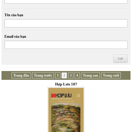
Tên của bạn
Email của bạn
Trang đầu
Trang trước
1
2
3
4
Trang sau
Trang cuối
Hợp Lưu 107