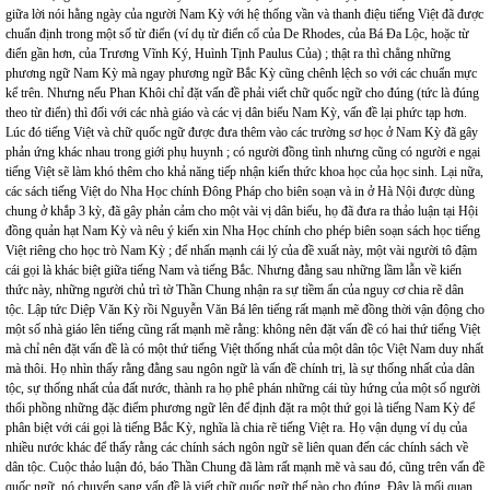
giữa lời nói hằng ngày của người Nam Kỳ với hệ thống vần và thanh điệu tiếng Việt đã được
chuẩn định trong một số từ điển (ví dụ từ điển cổ của De Rhodes, của Bá Đa Lộc, hoặc từ
điển gần hơn, của Trương Vĩnh Ký, Huình Tịnh Paulus Của) ; thật ra thì chẳng những
phương ngữ Nam Kỳ mà ngay phương ngữ Bắc Kỳ cũng chênh lệch so với các chuẩn mực
kể trên. Nhưng nếu Phan Khôi chỉ đặt vấn đề phải viết chữ quốc ngữ cho đúng (tức là đúng
theo từ điển) thì đối với các nhà giáo và các vị dân biểu Nam Kỳ, vấn đề lại phức tạp hơn.
Lúc đó tiếng Việt và chữ quốc ngữ được đưa thêm vào các trường sơ học ở Nam Kỳ đã gây
phản ứng khác nhau trong giới phụ huynh ; có người đồng tình nhưng cũng có người e ngại
tiếng Việt sẽ làm khó thêm cho khả năng tiếp nhận kiến thức khoa học của học sinh. Lại nữa,
các sách tiếng Việt do Nha Học chính Đông Pháp cho biên soạn và in ở Hà Nội được dùng
chung ở khắp 3 kỳ, đã gây phản cảm cho một vài vị dân biểu, họ đã đưa ra thảo luận tại Hội
đồng quản hạt Nam Kỳ và nêu ý kiến xin Nha Học chính cho phép biên soạn sách học tiếng
Việt riêng cho học trò Nam Kỳ ; để nhấn mạnh cái lý của đề xuất này, một vài người tô đậm
cái gọi là khác biệt giữa tiếng Nam và tiếng Bắc. Nhưng đằng sau những lầm lẫn về kiến
thức này, những người chủ trì tờ Thần Chung nhận ra sự tiềm ẩn của nguy cơ chia rẽ dân
tộc. Lập tức Diệp Văn Kỳ rồi Nguyễn Văn Bá lên tiếng rất mạnh mẽ đồng thời vận động cho
một số nhà giáo lên tiếng cũng rất mạnh mẽ rằng: không nên đặt vấn đề có hai thứ tiếng Việt
mà chỉ nên đặt vấn đề là có một thứ tiếng Việt thống nhất của một dân tộc Việt Nam duy nhất
mà thôi. Họ nhìn thấy rằng đằng sau ngôn ngữ là vấn đề chính trị, là sự thống nhất của dân
tộc, sự thống nhất của đất nước, thành ra họ phê phán những cái tùy hứng của một số người
thổi phồng những đặc điểm phương ngữ lên để định đặt ra một thứ gọi là tiếng Nam Kỳ để
phân biệt với cái gọi là tiếng Bắc Kỳ, nghĩa là chia rẽ tiếng Việt ra. Họ vận dụng ví dụ của
nhiều nước khác để thấy rằng các chính sách ngôn ngữ sẽ liên quan đến các chính sách về
dân tộc. Cuộc thảo luận đó, báo Thần Chung đã làm rất mạnh mẽ và sau đó, cũng trên vấn đề
quốc ngữ, nó chuyển sang vấn đề là viết chữ quốc ngữ thế nào cho đúng. Đây là mối quan