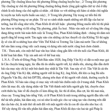
phương Tây chuộng khoa học thì phương Đông chuộng huyền học ; 2/ Trong khi phương
Tây chuộng tự chủ thì phương Đông chuộng thống thuộc (ông giải nghĩa chữ tự chủ ở đây
chính là nội dung của chủ nghĩa cá nhân ; rất khác so với những nội hàm cá nhân chủ nghĩa
bị xuyên tạc kiểu tuyên huấn sau này) ; 3/ Trong khi phương Tây trọng sự tiến thủ thì
phương Đông trọng sự an phận. Từ sự so sánh nhấn mạnh những nét đối lập của hai tư
tưởng, hai lối sống như trên, Phan Khôi đi tới kết luận : phương Đông muốn tiến bộ thì phải
học theo tư tưởng và lối sống Tây phương, phải Âu hoá . Nhìn vào một xứ sở rộng lớn cũng
đang đứng trước bài toán thời cuộc là Trung Hoa, Phan Khôi khẳng định : chúng tôi dám nói
quyết rằng hễ trong nước Tàu ngày nào còn những cái học thuyết cũ của Khổng Tử thì ngày
ấy sẽ còn đẻ ra những bọn như Viên Thế Khải và Trương Tác Lâm mà nước Tàu sẽ không
thể nào làm xong công việc cach mạng và dựng nên một nước cộng hoà chơn chánh .
T.K.: Thưa anh, còn một thể loại văn học khác cũng gắn liền với tên tuổi của Phan Khôi, đó
là thể loại hài đàm. Vậy xin anh nói về thể loại này.
L.N.A.: Ở trên tờ Đông Pháp Thời Báo năm 1928, ông Diệp Văn Kỳ có đặt ra một mục gọi
là Câu chuyện hàng ngày, lúc đầu thì do nhiều người viết, ký nhiều tên, nhưng dần dần dưới
bài của mục này chỉ ký một bút danh duy nhất là Tân Việt. Sau này sẽ rõ :Tân Việt là cái tên
do ông Diệp Văn Kỳ đặt, những người viết là ông Kỳ, ông Khôi, đôi khi ca ông Bá nữa
(Nguyễn Văn Bá, chủ bút ĐPTB), nhưng trên thực tế thì người viết chính, thường xuyên là
Phan Khôi. Số báo nào cũng có mục này với một bài chiếm một cột ở trang nhất. Phan Khôi
chèo lái mục đó, xây dựng nhân vật Tân Việt thành một kiểu người gây hài, chuyên chọc
cười thiên hạ, bàn về đủ chuyện cổ kim đông tây, lúc thì dí dỏm, đùa cợt, lúc thì mai mỉa,
chua cay. Trong làng báo tiếng Việt, có lẽ Phan Khôi là một trong những người đầu tiên viết
thể tài tiểu phẩm, hài đàm này, coi nó như là một góc cho sự sáng tạo văn chương trên đất
đai của báo chí, là một thứ rất mới đối với một người vốn là con đẻ của nền nho học cũ.
Để xây dựng lối văn tiểu phẩm hài đàm này, Phan Khôi đã dựa vào hai tác giả Pháp là