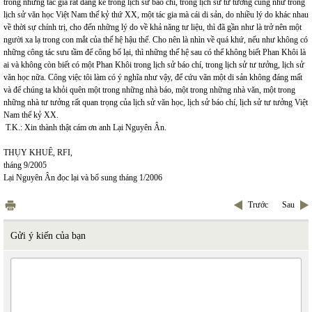
trong những tác gia rất đáng kể trong lịch sử báo chí, trong lịch sử tư tưởng cũng như trong
lịch sử văn học Việt Nam thế kỷ thứ XX, một tác gia mà cái di sản, do nhiều lý do khác nhau
về thời sự chính trị, cho đến những lý do về khả năng tư liệu, thì đã gần như là trở nên một
người xa lạ trong con mắt của thế hệ hậu thế. Cho nên là nhìn về quá khứ, nếu như không có
những công tác sưu tầm để công bố lại, thì những thế hệ sau có thể không biết Phan Khôi là
ai và không còn biết có một Phan Khôi trong lịch sử báo chí, trong lịch sử tư tưởng, lịch sử
văn học nữa. Công việc tôi làm có ý nghĩa như vậy, để cứu vãn một di sản không đáng mất
và để chúng ta khỏi quên một trong những nhà báo, một trong những nhà văn, một trong
những nhà tư tưởng rất quan trọng của lịch sử văn học, lịch sử báo chí, lịch sử tư tưởng Việt
Nam thế kỷ XX.
T.K.: Xin thành thật cám ơn anh Lại Nguyên Ân.
THỤY KHUÊ, RFI,
tháng 9/2005
Lại Nguyên Ân đọc lại và bổ sung tháng 1/2006
Trước
Sau
Gửi ý kiến của bạn