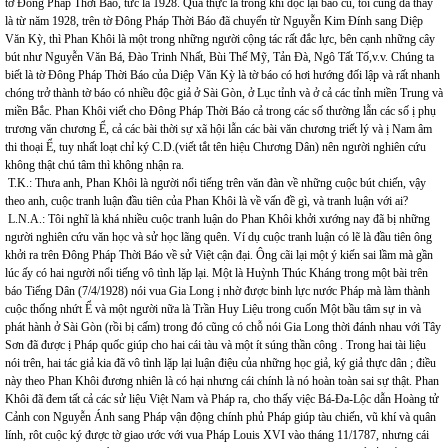
tờ Đông Pháp Thời Báo, tức là 1928. Quả thực là trong khi đọc lại báo cũ, tôi cũng đã thấy
là từ năm 1928, trên tờ Đông Pháp Thời Báo đã chuyển từ Nguyễn Kim Đính sang Diệp
Văn Kỳ, thì Phan Khôi là một trong những người cộng tác rất đắc lực, bên cạnh những cây
bút như Nguyễn Văn Bá, Đào Trinh Nhất, Bùi Thế Mỹ, Tản Đà, Ngô Tất Tố,v.v. Chúng ta
biết là tờ Đông Pháp Thời Báo của Diệp Văn Kỳ là tờ báo có hơi hướng đối lập và rất nhanh
chóng trở thành tờ báo có nhiều độc giả ở Sài Gòn, ở Lục tỉnh và ở cả các tỉnh miền Trung và
miền Bắc. Phan Khôi viết cho Đông Pháp Thời Báo cả trong các số thường lẫn các số ị phụ
trương văn chương Ể, cả các bài thời sự xã hội lẫn các bài văn chương triết lý và ị Nam âm
thi thoại Ể, tuy nhất loạt chỉ ký C.D.(viết tắt tên hiệu Chương Dân) nên người nghiên cứu
không thật chú tâm thì không nhận ra.
T.K.: Thưa anh, Phan Khôi là người nổi tiếng trên văn đàn về những cuộc bút chiến, vậy
theo anh, cuộc tranh luận đầu tiên của Phan Khôi là về vấn đề gì, và tranh luận với ai?
L.N.A.: Tôi nghĩ là khá nhiều cuộc tranh luận do Phan Khôi khởi xướng nay đã bị những
người nghiên cứu văn học và sử học lãng quên. Ví dụ cuộc tranh luận có lẽ là đầu tiên ông
khởi ra trên Đông Pháp Thời Báo về sử Việt cận đại. Ông cãi lại một ý kiến sai lầm mà gần
lúc ấy có hai người nổi tiếng vô tình lặp lại. Một là Huỳnh Thúc Kháng trong một bài trên
báo Tiếng Dân (7/4/1928) nói vua Gia Long ị nhờ được binh lực nước Pháp mà làm thành
cuộc thống nhứt Ể và một người nữa là Trần Huy Liệu trong cuốn Một bầu tâm sự in và
phát hành ở Sài Gòn (rồi bị cấm) trong đó cũng có chỗ nói Gia Long thời đánh nhau với Tây
Sơn đã được ị Pháp quốc giúp cho hai cái tàu và một ít súng thần công . Trong hai tài liệu
nói trên, hai tác giả kia đã vô tình lặp lại luận điệu của những học giả, ký giả thực dân ; điều
này theo Phan Khôi đương nhiên là có hại nhưng cái chính là nó hoàn toàn sai sự thật. Phan
Khôi đã đem tất cả các sử liệu Việt Nam và Pháp ra, cho thấy việc Bá-Đa-Lộc dẫn Hoàng tử
Cảnh con Nguyễn Ánh sang Pháp vận động chính phủ Pháp giúp tàu chiến, vũ khí và quân
lính, rôt cuộc ký được tờ giao ước với vua Pháp Louis XVI vào tháng 11/1787, nhưng cái