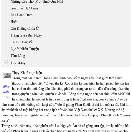
Những Câu Thơ, Một Thuở Quê Nhà
Góc Phố Thời Gian
Đi / Dành Dụm
Hiếp
Gió Không Chốn Ở
Trăng Giữa Ban Ngày
Cát Bụi Bay Về
Lục Y Nhân Truyện
Tấm Lòng
Phụ Trang
Thụy Khuê thực hiện
Trong một bài in trên Đông Pháp Thời báo, số ra ngày 1/9/1928 giữa thời Pháp
thuộc, Phan Khôi viết: “Ở vào thế kỷ XX là thế kỷ mà thiên hạ làm phách hô lớn lên
(Phan
hai chữ tự do, nói rằng đâu đâu cũng phải tôn trọng sự tự do, đâu đâu cũng phải tôn
Khôi
trọng quyền ngôn luận, quyền xuất bản. Bỗng dưng nghe đến hai chữ “cấm sách” thì
1956)
há chẳng phải là một sự lạ hay sao. Song le là lạ ở xứ nào kia, còn xứ nầy sự ấy đã
như cơm bữa rồi, không còn lạ gì nữa.” Đó là giọng Phan Khôi, là chí khí toát ra lời. Chí khí
ấy trở thành có một không hai trong lịch sử văn học Việt Nam thế kỷ XX. Nhưng thế hệ
hôm nay, bao nhiêu người còn biết Phan Khôi là ai? Tạ Trọng Hiệp gọi Phan Khôi là “người
xa lạ” !
Trong nhiều năm nay, nhà nghiên cứu Lại Nguyên Ân đã cố gắng sưu tập, tìm lại những bài
viết của Phan Khôi, người xa lạ ấy, trên báo chí ngày xưa. Và hôm nay ông sẽ thuật lại cho