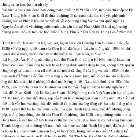
chúng ta, sơ lược hành trình này.
Đặc biệt là trong giai đoạn hoạt động mạnh nhất từ 1929 đến 1936, trên báo chí khắp ba kỳ
Nam, Trung, Bắc, Phan Khôi đã đưa ra những đề tài tranh luận lớn, chủ yếu phê bình
Khổng học và Phan Khôi đặt các vấn đề về việc dùng tiếng Việt và chữ quốc ngữ. Lại
Nguyên Ân sẽ nói về những cuộc tranh luận văn học mà Phan Khôi đã khai ngòi trong
những năm 1929-30 trên các báo Thần Chung, Phụ Nữ Tân Văn và Trung Lập ở Nam Kỳ.
Thụy Khuê: Thưa anh Lại Nguyên Ân, ngoài hai cuốn Chương Dân thi thoại (in lần đầu
1936) và Việt ngữ nghiên cứu của Phan Khôi đã được in lại vào những năm 1995-96, thì
người đọc ở trong nước hiện nay có thể biết gì về Phan Khôi, thưa anh?
Lại Nguyên Ân: Những năm tháng cuối đời Phan Khôi sống ở Hà Nội ; lúc đó là sau vụ
Nhân Văn Giai Phẩm, ông bị cách ly và không được quyền đăng bài vở, không được quyền
công bố gì cả, thành ra sau cái chết có thể nói là rất lặng lẽ của ông vào năm 1959, thì dư
luận sách vở ở miền Bắc hầu như là lãng quên ông hoàn toàn, nếu có lời nào đó nhắc đến
ông thì chắc chắn chỉ là những lời thoá mạ. Riêng ở miền Nam, suốt thời kỳ từ 1954 đến
1975, theo như chúng tôi đọc lại được tài liệu thì thấy rằng ít nhất có hai nhà nghiên cứu
nhắc đến Phan Khôi : một là nhà giáo Phạm Thế Ngũ trong cuốn Việt Nam văn học sử giản
ước tân biên, có nhắc đến đóng góp của Phan Khôi trong giai đoạn những năm 1930 về mặt
phê bình văn học và cũng nhắc đến một số tác phẩm của ông đăng trên báo chí những năm
1930. Người thứ hai là nhà nghiên cứu, nhà giáo Thanh Lãng, ông nhắc đến những đóng
góp, những hoạt động báo chí của Phan Khôi những năm 1930, trong những cuốn như là
Bảng lược đồ văn học sử hay là nói về thế hệ phê bình 1932, hoặc là có một công trình của
Thanh Lãng sưu tầm những bài tranh luận văn học, sau khi Thanh Lãng mất, đã được in, đó
là bộ sách 13 năm tranh luận văn học, ba tập(1995), trong này có một số lượng đáng kể
những tác phẩm của Phan Khôi in trên tờ Phụ Nữ Tân Văn. Và có lẽ đấy là tất cả những gì