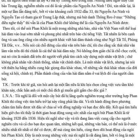
đó, thì người biên soạn lại lấy 45 bài ký Thông Reo trong mục Những điều nghe thấy của
báo Trung lập, nghiễm nhiên coi đó là tác phẩm của Nguyễn An Ninh ! Đó, xin nhắc lại, là
một sự lầm lẫn đáng tiếc, bởi vì vào khoảng cuối 1932-đầu 33, thì Nguyễn An Ninh và
Nguyễn Tạo có tham gia tờ Trung Lập thật, nhưng mà bút danh Thông Reo ở mục “Những
điều nghe thấy” thì vẫn là của Phan Khôi chứ không thể là của Nguyễn An Ninh được.
Theo tôi, có thể nói Phan Khôi là một trong những nhà báo, nhà văn Việt Nam viết thể loại
hài đàm vào loại sớm nhất và phong phú nhất trên báo chí tiếng Việt. Tất nhiên là bên cạnh
ông và sau ông cũng còn nhiều người khác viết hài đàm thành công như Ngô Tất Tố, Phùng
Tất Đắc, v.v... Nếu nói cái chỗ đứng của nhà văn trên báo chí, tôi cho rằng sắc thái nhà văn
làm văn trên đó thì chính là cái thể tài hài đàm này. Nó không đơn giản chỉ là chỗ chọc cười,
mà nó còn là mảnh đất trên đó người viết phải tìm cách xây dựng một nhân vật lệch ; chứ
không phải nhân vật chính thống, nhân vật chính diện. Là một nhân vật lệch, nhưng lại nói
với thiên hạ bằng nhiều cung bậc giọng đùa khác nhau, về những sắc thái khác nhau của đời
sống xã hội, chính trị. Phần thành công của văn hài đàm nằm ở vai lệch đó của người cầm
bút.
T.K.: Trước khi từ giã, xin hỏi anh lại một lần nữa là khi lựa chọn công việc sưu tầm khó
khăn này, chắc hẳn anh có một chủ đích gì muốn gửi gấm cho độc giả ?
L.N.A.: Tôi nghĩ là đối với một cây bút đã bị lãng quên nghiêm trọng như trường hợp Phan
Khôi thì công việc tìm hiểu trở lại này cũng phải lâu dài. Và tôi hành động theo phương
châm tìm hiểu được tới đâu sẽ chia sẻ với đồng nghiệp và bạn đọc đến đấy. Kết quả tìm hiểu
hiện giờ cho tôi thấy là thời gian hoạt động sung sức nhất của ngòi bút Phan Khôi là từ
khoảng 1928 đến 1936. Hiện tôi nghĩ như vậy và tôi đang làm việc cung cấp cho người
nghiên cứu và cả cho bạn đọc quan tâm, những kết quả, những văn bản, có thể nói là ở mức
nhiều nhất tốt nhất có thể có được, để mà cùng tìm hiểu, cùng theo dõi hoạt động của ngòi
bút Phan Khôi. Đây là một trong những việc mà tôi nghĩ là rất đáng làm, bởi vì ông là một