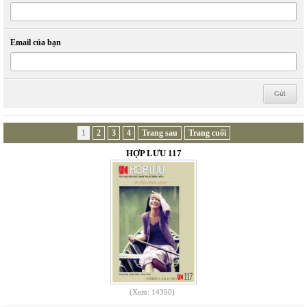
Email của bạn
1
2
3
4
Trang sau
Trang cuối
HỢP LƯU 117
(Xem: 14390)