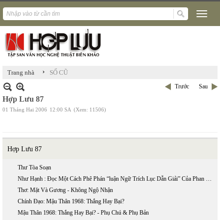
›
Trang nhà
SỐ CŨ
Trước
Sau
Hợp Lưu 87
01 Tháng Hai 2006
12:00 SA
(Xem: 11506)
Hợp Lưu 87
Thư Tòa Soạn
Như Hạnh : Đọc Một Cách Phê Phán “luận Ngữ Trích Lục Dẫn Giải” Của Phan Bội Châu
Thơ: Mặt Và Gương - Không Ngộ Nhận
Chính Đạo: Mậu Thân 1968: Thắng Hay Bại?
Mậu Thân 1968: Thắng Hay Bại? - Phụ Chú & Phụ Bản