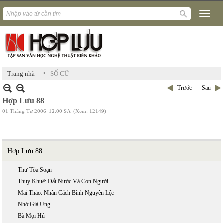
›
Trang nhà
SỐ CŨ
Trước
Sau
Hợp Lưu 88
01 Tháng Tư 2006
12:00 SA
(Xem: 12149)
Hợp Lưu 88
Thư Tòa Soạn
Thụy Khuê: Đất Nước Và Con Người
Mai Thảo: Nhân Cách Bình Nguyên Lộc
Nhớ Già Ung
Bà Mọi Hú