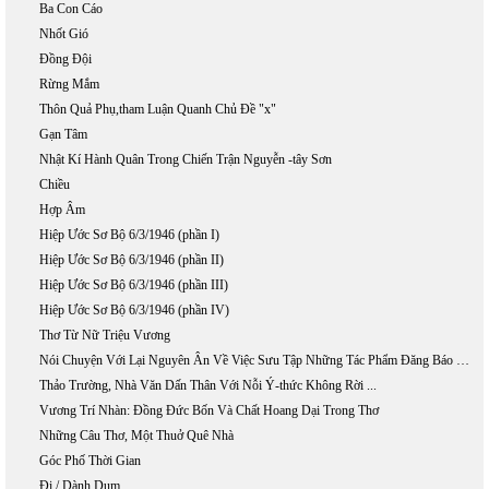
Ba Con Cáo
Nhốt Gió
Đồng Đội
Rừng Mắm
Thôn Quả Phụ,tham Luận Quanh Chủ Đề "x"
Gạn Tâm
Nhật Kí Hành Quân Trong Chiến Trận Nguyễn -tây Sơn
Chiều
Hợp Âm
Hiệp Ước Sơ Bộ 6/3/1946 (phần I)
Hiệp Ước Sơ Bộ 6/3/1946 (phần II)
Hiệp Ước Sơ Bộ 6/3/1946 (phần III)
Hiệp Ước Sơ Bộ 6/3/1946 (phần IV)
Thơ Từ Nữ Triệu Vương
Nói Chuyện Với Lại Nguyên Ân Về Việc Sưu Tập Những Tác Phẩm Đăng Báo Của Phan Khôi
Thảo Trường, Nhà Văn Dấn Thân Với Nỗi Ý-thức Không Rời ...
Vương Trí Nhàn: Đồng Đức Bốn Và Chất Hoang Dại Trong Thơ
Những Câu Thơ, Một Thuở Quê Nhà
Góc Phố Thời Gian
Đi / Dành Dụm