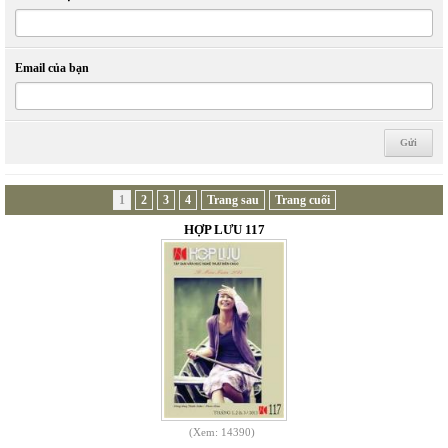
Email của bạn
1
2
3
4
Trang sau
Trang cuối
HỢP LƯU 117
(Xem: 14390)