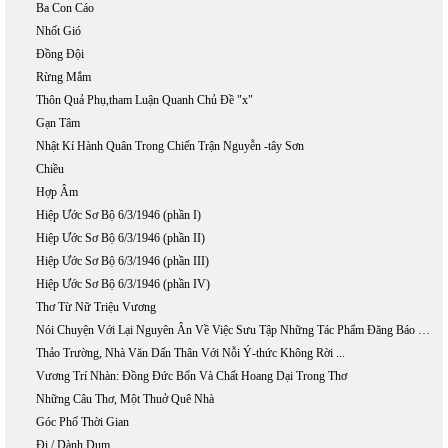
Ba Con Cáo
Nhốt Gió
Đồng Đội
Rừng Mắm
Thôn Quả Phụ,tham Luận Quanh Chủ Đề "x"
Gạn Tâm
Nhật Kí Hành Quân Trong Chiến Trận Nguyễn -tây Sơn
Chiều
Hợp Âm
Hiệp Ước Sơ Bộ 6/3/1946 (phần I)
Hiệp Ước Sơ Bộ 6/3/1946 (phần II)
Hiệp Ước Sơ Bộ 6/3/1946 (phần III)
Hiệp Ước Sơ Bộ 6/3/1946 (phần IV)
Thơ Từ Nữ Triệu Vương
Nói Chuyện Với Lại Nguyên Ân Về Việc Sưu Tập Những Tác Phẩm Đăng Báo Của Phan Khôi
Thảo Trường, Nhà Văn Dấn Thân Với Nỗi Ý-thức Không Rời ...
Vương Trí Nhàn: Đồng Đức Bốn Và Chất Hoang Dại Trong Thơ
Những Câu Thơ, Một Thuở Quê Nhà
Góc Phố Thời Gian
Đi / Dành Dụm