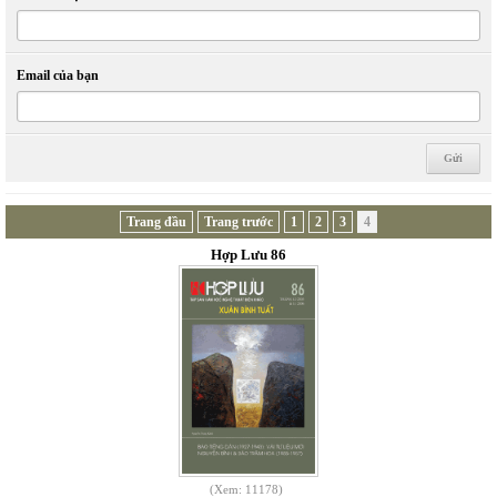
Email của bạn
Trang đầu
Trang trước
1
2
3
4
Hợp Lưu 86
(Xem: 11178)