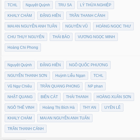
TCHL
Nguyệt Quỳnh
TRU SA
LÝ THỪA NGHIỆP
KHALY CHÀM
ĐẶNG HIỀN
TRẦN THANH CẢNH
MAI AN NGUYỄN ANH TUẤN
NGUYÊN VŨ
HOÀNG NGỌC THƯ
CHU THỤY NGUYÊN
THÁI BẢO
VƯƠNG NGỌC MINH
Hoàng Chi Phong
Nguyệt Quỳnh
ĐẶNG HIỀN
NGÔ QUỐC PHƯƠNG
NGUYỄN THANH SƠN
Huỳnh Liễu Ngạn
TCHL
Vũ Ngự Chiêu
TRẦN QUANG PHONG
NP phan
NHẬT QUANG
BIỂN CÁT
THÁI THANH
HOÀNG XUÂN SƠN
NGÔ THẾ VINH
Hoàng Thị Bích Hà
THY AN
UYÊN LÊ
KHALY CHÀM
MAI AN NGUYỄN ANH TUẤN
TRẦN THANH CẢNH