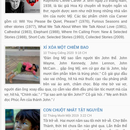
Raymond Clevie Carver Jr. sinh ngày 25 tháng Năm,
1938, là tác giả Hoa Kỳ chuyên về truyện ngắn và
thơ; người được xem như một trong những nhà văn
lớn của nước Mỹ. Các tác phẩm chính của Carver
gồm có: Will You Please Be Quiet, Please? (1976), Furious Seasons and
other stories (1977), What We Talk About When We Talk About Love (1981),
Cathedral (1983), Elephant (1988), Where I'm Calling From: New & Selected
Stories (1988), Short Cuts: Selected Stories (1993), Collected Stories (2009).
XÍ XÓA MỘT CHIÊM BAO
10 Tháng Giêng 2020
9:18 CH
“Đàn ông Mỹ sao lắm người tên John thế. John
Wayne, John Kennedy, John Lennon, John
McCain… gặp ông Mỹ, em cứ gọi đại là John, bảy
mươi lăm phần trăm là trúng phóc.” Cô gái giụi đầu
vào vai chồng, hít hà mùi thuốc cạo râu phảng phất
trên vai áo anh, châm chọc. Bóp nhẹ bờ vai vợ,
người đàn ông xoay đầu qua, cọ cằm vào đỉnh đầu phủ làn tóc mượt mà của
vợ, hít hà, “Chính xác.” / “Tại sao anh lại tên John?” Cô gái hỏi. / “Mẹ anh thích
đọc Phúc Âm của thánh John.” /
CON CHUỘT NHẮT TẬT NGUYỀN
02 Tháng Mười Một 2019
3:22 CH
Tôi trở về. Hai mươi năm sau tôi mới trở về. Chợ Bến
Thành, thời trẻ chưa lần nào ghé qua. Lẩn thẩn thế