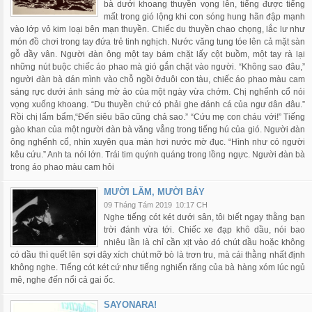
bà dưới khoang thuyền vọng lên, tiếng được tiếng
mất trong gió lộng khi con sóng hung hãn đập mạnh
vào lớp vỏ kim loại bên mạn thuyền. Chiếc du thuyền chao chọng, lắc lư như
món đồ chơi trong tay đứa trẻ tinh nghịch. Nước văng tung tóe lên cả mặt sàn
gỗ đầy vân. Người đàn ông một tay bám chặt lấy cột buồm, một tay rà lại
những nút buộc chiếc áo phao mà gió gắn chặt vào người. “Không sao đâu,”
người đàn bà dán mình vào chỗ ngồi ởđuôi con tàu, chiếc áo phao màu cam
sáng rực dưới ánh sáng mờ ảo của một ngày vừa chớm. Chị nghểnh cổ nói
vọng xuống khoang. “Du thuyền chứ có phải ghe đánh cá của ngư dân đâu.”
Rồi chị lẩm bẩm,“Đến siêu bão cũng chả sao.” “Cứu mẹ con cháu với!” Tiếng
gào khan của một người đàn bà văng vẳng trong tiếng hú của gió. Người đàn
ông nghểnh cổ, nhìn xuyên qua màn hơi nước mờ đục. “Hình như có người
kêu cứu.” Anh ta nói lớn. Trái tim quýnh quáng trong lồng ngực. Người đàn bà
trong áo phao màu cam hỏi
MƯỜI LĂM, MƯỜI BẢY
09 Tháng Tám 2019
10:17 CH
Nghe tiếng cót két dưới sân, tôi biết ngay thằng bạn
trời đánh vừa tới. Chiếc xe đạp khô dầu, nói bao
nhiêu lần là chỉ cần xịt vào đó chút dầu hoặc không
có dầu thì quết lên sợi dây xích chút mỡ bò là trơn tru, mà cái thằng nhất định
không nghe. Tiếng cót két cứ như tiếng nghiến răng của bà hàng xóm lúc ngủ
mê, nghe đến nổi cả gai ốc.
SAYONARA!