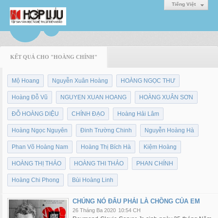
Tiếng Việt
KẾT QUẢ CHO "HOÀNG CHÍNH"
Mộ Hoang
Nguyễn Xuân Hoàng
HOÀNG NGỌC THƯ
Hoàng Đỗ Vũ
NGUYEN XUAN HOANG
HOÀNG XUÂN SƠN
ĐỖ HOÀNG DIỆU
CHÍNH ĐẠO
Hoàng Hải Lâm
Hoàng Ngọc Nguyên
Đinh Trường Chinh
Nguyễn Hoàng Hà
Phan Võ Hoàng Nam
Hoàng Thị Bích Hà
Kiệm Hoàng
HOÀNG THỊ THẢO
HOÀNG THI THẢO
PHAN CHÍNH
Hoàng Chi Phong
Bùi Hoàng Linh
CHÚNG NÓ ĐÂU PHẢI LÀ CHỒNG CỦA EM
26 Tháng Ba 2020
10:54 CH