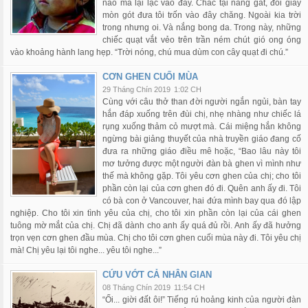
nào mà lại lạc vào đây. Chắc tại nắng gắt, đôi giầy
mòn gót đưa tôi trốn vào đây chăng. Ngoài kia trời
trong nhưng oi. Và nắng bong da. Trong này, những
chiếc quạt vắt vẻo trên trần ném chút gió ong óng
vào khoảng hành lang hẹp. “Trời nóng, chú mua dùm con cây quạt đi chú.”
CƠN GHEN CUỐI MÙA
29 Tháng Chín 2019
1:02 CH
Cùng với câu thở than đời người ngắn ngủi, bàn tay
hắn đáp xuống trên đùi chị, nhẹ nhàng như chiếc lá
rụng xuống thảm cỏ mượt mà. Cái miệng hắn không
ngừng bài giảng thuyết của nhà truyền giáo đang cố
đưa ra những giáo điều mê hoặc, “Bao lâu này tôi
mơ tưởng được một người đàn bà ghen vì mình như
thế mà không gặp. Tôi yêu cơn ghen của chị; cho tôi
phần còn lại của cơn ghen đó đi. Quên anh ấy đi. Tôi
có bà con ở Vancouver, hai đứa mình bay qua đó lập
nghiệp. Cho tôi xin tình yêu của chị, cho tôi xin phần còn lại của cái ghen
tuông mờ mắt của chị. Chị đã dành cho anh ấy quá đủ rồi. Anh ấy đã hưởng
trọn vẹn cơn ghen đầu mùa. Chị cho tôi cơn ghen cuối mùa này đi. Tôi yêu chị
mà! Chị yêu lại tôi nghe... yêu tôi nghe...”
CỨU VỚT CẢ NHÂN GIAN
08 Tháng Chín 2019
11:54 CH
“Ối... giời đất ôi!” Tiếng rú hoảng kinh của người đàn