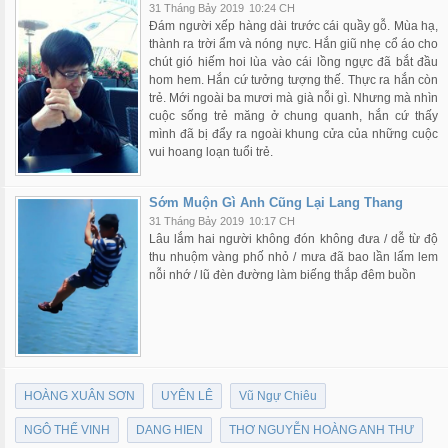
31 Tháng Bảy 2019
10:24 CH
Đám người xếp hàng dài trước cái quầy gỗ. Mùa hạ,
thành ra trời ẩm và nóng nực. Hắn giũ nhẹ cổ áo cho
chút gió hiếm hoi lùa vào cái lồng ngực đã bắt đầu
hom hem. Hắn cứ tưởng tượng thế. Thực ra hắn còn
trẻ. Mới ngoài ba mươi mà già nỗi gì. Nhưng mà nhìn
cuộc sống trẻ măng ở chung quanh, hắn cứ thấy
mình đã bị đẩy ra ngoài khung cửa của những cuộc
vui hoang loạn tuổi trẻ.
Sớm Muộn Gì Anh Cũng Lại Lang Thang
31 Tháng Bảy 2019
10:17 CH
Lâu lắm hai người không đón không đưa / dễ từ độ
thu nhuộm vàng phố nhỏ / mưa đã bao lần lấm lem
nỗi nhớ / lũ đèn đường làm biếng thắp đêm buồn
HOÀNG XUÂN SƠN
UYÊN LÊ
Vũ Ngự Chiêu
NGÔ THẾ VINH
DANG HIEN
THƠ NGUYỄN HOÀNG ANH THƯ