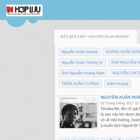
KẾT QUẢ CHO "NGUYEN XUAN HOANG"
Nguyễn Xuân Hoàng
HOÀNG XUÂN SƠ
Nguyễn Xuân Tường Vy
THƠ NGUYỄN H
Ảnh Nguyễn Hoàng Nam
NGUYỄN CHÍ 
TRẦN XUÂN CƯỜNG
Kiệm Hoàng
NGUYỄN-XUÂN HOÀ
02 Tháng Giêng 2017
11
Tanaka Aki, tên cô gá
là sau này khi được đ
cô về môi trường, hoàn
ý muốn dịch Người Đi 