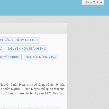
Tiếng Việt
GUYỄNG HOÀNG ANH THƯ
Ư
NGUYEN HOÀNG ANH THU
Nguyễn Hương
NGUYỄN MỘNG GIÁC
ăn Nguyễn-Xuân Hoàng mà cô rất ngưỡng mộ nhất
 tác phẩm Người Đi Trên Mây vì mối quan tâm của
 hơn 13 năm nhưng là thời kỳ sau 1975. Và cô có