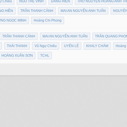
ự Chiêu
NGÔ THẾ VINH
DANG HIEN
THƠ NGUYỄN HOÀNG ANH T
NG HIỀN
TRẦN THANH CẢNH
MAI AN NGUYỄN ANH TUẤN
NGUYÊN
NG NGỌC MINH
Hoàng Chi Phong
TRẦN THANH CẢNH
MAI AN NGUYỄN ANH TUẤN
TRẦN QUANG PHO
THÁI THANH
Vũ Ngự Chiêu
UYÊN LÊ
KHALY CHÀM
Hoàng 
HOÀNG XUÂN SƠN
TCHL