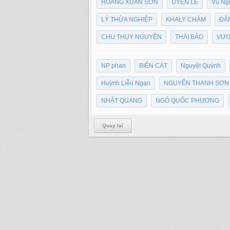
HOÀNG XUÂN SƠN
UYÊN LÊ
Vũ Ng
LÝ THỪA NGHIỆP
KHALY CHÀM
ĐẶ
CHU THỤY NGUYÊN
THÁI BẢO
VƯƠ
NP phan
BIỂN CÁT
Nguyệt Quỳnh
Huỳnh Liễu Ngạn
NGUYỄN THANH SƠN
NHẬT QUANG
NGÔ QUỐC PHƯƠNG
Quay lại