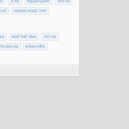
HƯ
TCHL
Nguyệt Quỳnh
TRU SA
 VŨ
HOÀNG NGỌC THƯ
NG
NGÔ THẾ VINH
THY AN
Thị Bích Hà
ĐẶNG HIỀN