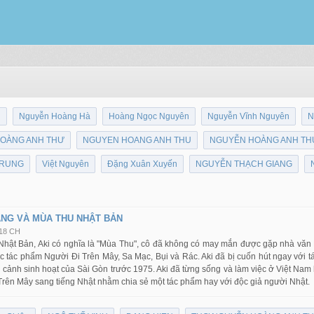
N
Nguyễn Hoàng Hà
Hoàng Ngọc Nguyên
Nguyễn Vĩnh Nguyên
N
OÀNG ANH THƯ
NGUYEN HOANG ANH THU
NGUYỄN HOÀNG ANH TH
TRUNG
Việt Nguyên
Đặng Xuân Xuyến
NGUYỄN THẠCH GIANG
NG VÀ MÙA THU NHẬT BẢN
:18 CH
i Nhật Bản, Aki có nghĩa là "Mùa Thu", cô đã không có may mắn được gặp nhà v
ọc tác phẩm Người Đi Trên Mây, Sa Mạc, Bụi và Rác. Aki đã bị cuốn hút ngay với
 cảnh sinh hoạt của Sài Gòn trước 1975. Aki đã từng sống và làm việc ở Việt Nam
Trên Mây sang tiếng Nhật nhằm chia sẻ một tác phẩm hay với độc giả người Nhật.