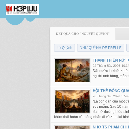
KẾT QUẢ CHO "NGUYỆT QUỲNH"
Lữ Quỳnh
NHƯ QUỲNH DE PRELLE
THÁNH THIÊN NỮ 
22 Tháng Bảy 2026
10:1
Đất nước ta khởi đi t
người anh hùng, thấp 
HỘI THỀ ĐÔNG QU
26 Tháng Sáu 2026
3:59
“Là con dân của một đấ
suy ngẫm. Sau 10 năm 
đã mở đường hiếu sinh
khúc khải hoàn của lòng nhân ái và đem lại bìn
NHỚ TS PHẠM CHÍ