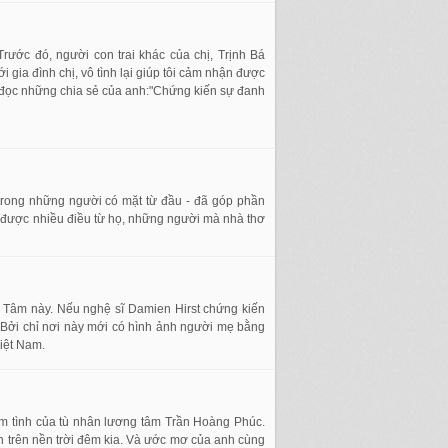
rước đó, người con trai khác của chị, Trịnh Bá
 gia đình chị, vô tình lại giúp tôi cảm nhận được
i đọc những chia sẻ của anh:"Chứng kiến sự đanh
trong những người có mặt từ đầu - đã góp phần
c được nhiều điều từ họ, những người mà nhà thơ
ng Tâm này. Nếu nghệ sĩ Damien Hirst chứng kiến
. Bởi chỉ nơi này mới có hình ảnh người mẹ bằng
iệt Nam.
âm tình của tù nhân lương tâm Trần Hoàng Phúc.
nh trên nền trời đêm kia. Và ước mơ của anh cùng