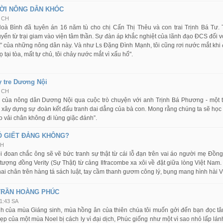
ỜI NÔNG DÂN KHÓC
8 CH
oà Bình đã tuyên án 16 năm tù cho chị Cấn Thị Thêu và con trai Trịnh Bá Tư. T
ển từ trại giam vào viện tâm thần. Sự đàn áp khắc nghiệt của lãnh đạo ĐCS đối với
ệt” của những nông dân này. Và như Ls Đặng Đình Mạnh, tôi cũng rơi nước mắt kh
họ tại tòa, mất tự chủ, tôi chảy nước mắt vì xấu hổ".
y tre Dương Nội
6 CH
an của nông dân Dương Nội qua cuộc trò chuyện với anh Trịnh Bá Phương - một 
c xây dựng sự đoàn kết đấu tranh dai dẳng của bà con. Mong rằng chúng ta sẽ họ
 vải chân không đi lùng giặc đánh”.
Ó GIẾT ĐẢNG KHÔNG?
CH
ôi đoan chắc ông sẽ vẽ bức tranh sự thật từ cái lỗ đạn trên vai áo người mẹ Đồ
tượng đồng Verity (Sự Thật) từ cảng Ilfracombe xa xôi về đặt giữa lòng Việt Nam
ai chân trên hàng tá sách luật, tay cầm thanh gươm công lý, bụng mang hình hài V
 TRẦN HOÀNG PHÚC
1:43 SA
nh của mùa Giáng sinh, mùa hồng ân của thiên chúa tôi muốn gởi đến bạn đọc t
ẹp của một mùa Noel bị cách ly vì đại dịch, Phúc giống như một vì sao nhỏ lấp lá