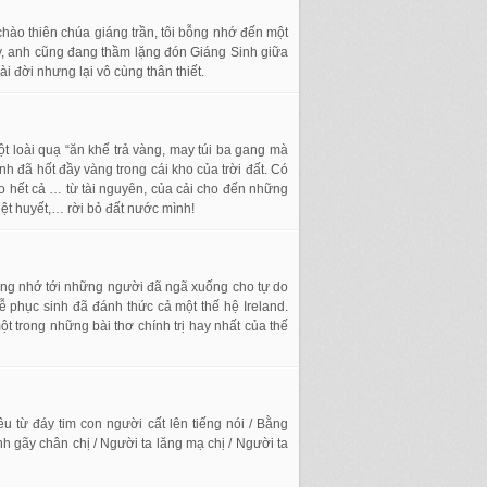
hào thiên chúa giáng trần, tôi bỗng nhớ đến một
 ấy, anh cũng đang thầm lặng đón Giáng Sinh giữa
đời nhưng lại vô cùng thân thiết.
t loài quạ “ăn khế trả vàng, may túi ba gang mà
h đã hốt đầy vàng trong cái kho của trời đất. Có
cho hết cả … từ tài nguyên, của cải cho đến những
nhiệt huyết,… rời bỏ đất nước mình!
ưởng nhớ tới những người đã ngã xuống cho tự do
ễ phục sinh đã đánh thức cả một thế hệ Ireland.
 trong những bài thơ chính trị hay nhất của thế
êu từ đáy tim con người cất lên tiếng nói / Bằng
h gãy chân chị / Người ta lăng mạ chị / Người ta