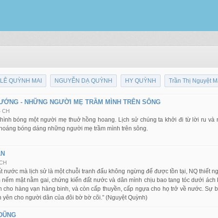
LÊ QUỲNH MAI
NGUYỄN DẠ QUỲNH
HY QUỲNH
Trần Thị Nguyệt M
TƯỚNG - NHỮNG NGƯỜI MẸ TRẦM MÌNH TRÊN SÔNG
4 CH
ừ hình bóng một người mẹ thuở hồng hoang. Lịch sử chúng ta khởi đi từ lời ru v
thoáng bóng dáng những người mẹ trầm mình trên sông.
AN
 CH
t nước mà lịch sử là một chuỗi tranh đấu không ngừng để được tồn tại, NQ thiết 
nếm mật nằm gai, chứng kiến đất nước và dân mình chịu bao tang tóc dưới ách 
 cho hàng vạn hàng binh, và còn cấp thuyền, cấp ngựa cho họ trở về nước. Sự 
h yên cho người dân của đôi bờ bờ cõi.” (Nguyệt Quỳnh)
 DŨNG