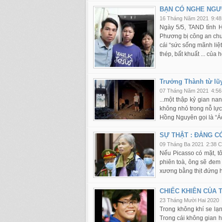
BẠN CÓ NGHE NGƯ
16 Tháng Năm 2021
9:4
Ngày 5/5, TAND tỉnh H
Phương bị công an chuy
cái “sức sống mãnh li
thép, bất khuất ... của 
Trưởng Thành từ lũ
07 Tháng Năm 2021
4:5
...một thập kỷ gian n
không nhỏ trong nỗ lự
Hồng Nguyên gọi là “Áo
SỰ THẬT : ĐẢNG C
09 Tháng Ba 2021
2:38 
Nếu Picasso có mặt, t
phiên toà, ông sẽ đem 
xương bằng thịt đứng h
CHIẾC KHIÊN CỦA
23 Tháng Mười Hai 2020
Trong không khí se lạ
Trong cái không gian h