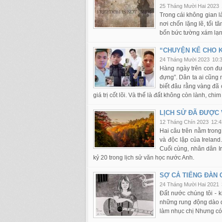
25 Tháng Mười Hai 2023
Trong cái không gian l
nơi chốn lặng lẽ, tối 
bốn bức tường xám lạn
“CHUYỆN KỂ CHO K
24 Tháng Mười 2023
10:
Hàng ngày trên con đườ
đựng”. Dân ta ai cũng 
biết đâu rằng vàng đã c
giá trị cốt lõi. Và thế là đất không còn lành, ch
LỊCH SỬ ĐÃ ĐƯỢC 
12 Tháng Chín 2023
12:4
Hai câu trên nằm trong
và độc lập của Irelan
Cuối cùng, nhân dân Ir
kỷ 20 trong lịch sử văn học nước Anh.
SỢ CẢ TIẾNG ĐÀN 
24 Tháng Mười Hai 2021
Đất nước chúng tôi - k
những rung động dào dạ
làm nhục chị Nhưng có 