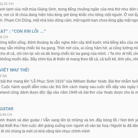
11:01 CH
ành lạnh của một mùa Giáng Sinh, trong tiếng chuông ngân của nhà thờ như đón c
tăm, nơi có lẽ chúa đang hiện hữu từng giờ từng khắc cho riêng một người. Ở nơi
h. Phạm Chí Dũng, một nhà báo dũng cảm, một người bạn chưa từng gặp mặt ngoài 
&T” : “CON XIN LỖI …”
38 CH
ng kiếm sống, thỉnh thoảng ta vẫn nghe trên cây khế trước nhà tiếng kêu của mộ
may sẵn những chiếc túi ba gang. Thời mở cửa, ai cũng hăm hở, ai cũng tưởng mìn
ho đi cả, chỉ còn lại sỏi và đá trong chiếc túi ba gang của mình. / Ta cho đi hết, 
im không muốn đậu. Bầy chim túa đi thiên di mang theo tất cả, cả tuổi trẻ, tình yêu, 
VIẾT NHƯ THẾ!
3 SA
 bài thơ mang tên “Lễ Phục Sinh 1916” của William Butler Yeats. Bài thơ nhằm t
d. Cuộc hành quyết đẫm máu các thủ lĩnh cách mạng sau cuộc trỗi dậy vào ngày l
eland cũng dành được độc lập vào năm 1949 và bài thơ của Yeats được cho là một
GUITAR
3:45 CH
inh thánh và đàn guitar / Vẫn vang lên từ những xà lim đầy bóng tối / Nơi tình y
t thiết tha / Nơi cuộc đời giáng xuống con người vô vàn tai hoạ / Người ta đã đán
lẽ chỉ chúng ta mới có khả năng làm nhục chính mình