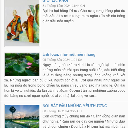
GIÓ, LÁ, KHÓI
31 Tháng Tám 2024
11:44 CH
Bụi tro hụt hẫng lời ru / Cho rưng rưng trắng phù du
mái đầu / Lá rơi níu hạt mưa ngâu / Ta về níu bóng
giàn trầu hóa duyên
ánh loan, như một nén nhang
05 Tháng Sáu 2024
1:24 SA
Ngày tháng nào đã ra đi khi ta còn ngồi lại… tôi nhìn
những mùa hè trôi qua trong nuối tiếc, dẫu biết rằng
là lẽ thường hằng nhưng trong lòng không khỏi xót
xa. Những người bạn cũ đi xa, người còn ở lại lướt qua nhau như người xa
lạ. Tôi ngồi đó trong bóng chiều tà, nắng chiều vàng sao mà lặng lẽ. Ôi! Hai
hòn bi ve tội nghiệp, đã lăn gần hết đoạn đường trần ,tôi nghiêng xuống cuộc
đời bằng nụ cười ngạo nghễ, có ai về nhặt lại tiếng ve ran….
NƠI BẮT ĐẦU NHỮNG YÊUTHƯƠNG
08 Tháng Hai 2024
3:27 CH
Con đường thủy chung bụi đỏ / Cánh đồng gian nan
chữ nghĩa / Râm ran dế gáy cội nguồn / Những đứa
trẻ chuồn chuồn / Đuổi bắt / Những hạt mầm bùn lầy