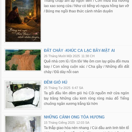
Tháng chạp ấm áp ngọn đèn / Cơn mưa tha hương
lao xao song cửa / Như có tiếng vó ngựa hồng tan vỡ
/ Bóng mẹ ngồi thao thức cánh nhân duyên
ĐẤT CHẢY -KHÚC CA LẠC BẦY-MẶT AI
26 Tháng Mười Một 2025
11:38 CH
Quê nhà cơn lũ / Em tôi/ Mẹ ôm con lạy giữa đồi mưa
bay / Con sông cuộn xác / Cha gầy / Những đồi đất
chảy / Đã dày nỗi oan
ĐÊM GIÓ HÚ
25 Tháng Tư 2025
6:47 SA
Ta gối đầu lên đêm gió hú Cội nguồn mở cửa ngón
tay trăng Những câu kinh ròng ròng máu đổ Tiếng
chuông ngân xương trắng tủi hờn
NHỮNG CÁNH ONG TỎA HƯƠNG
15 Tháng Giêng 2025
12:03 SA
Ta thắp giao hòa nén nhang / Cúi đầu anh linh tiên tổ