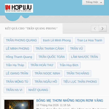
Tiếng Việt
KẾT QUẢ CHO "TRẦN QUANG PHONG"
TRẦN PHONG QUANG
tranh Lê Minh Phong
Tran Le Hoa Tranh
LÊ MINH PHONG
TRẦN THANH CẢNH
TRẦN VŨ
Hồng Thanh Quang
TRẦN QUỐC TOÀN
LÂM NHƯỢC TRẦN
Trần Hạ Tháp
TRẦN HOÀI THƯ
Trần Huy Bích
LÊ GIANG TRẦN
TRẦN NGỌC NINH
TRẦN THỊ HẰNG
TRẦN MỘNG TÚ
TRẦN NGẪU HỒ
TIỂU LỤC THẦN PHONG
TRẦN HẠ VI
NHẬT QUANG
BÓNG MẸ THƠM NHỮNG NGỌN RƠM VÀNG
13 Tháng Hai 2026
11:18 SA