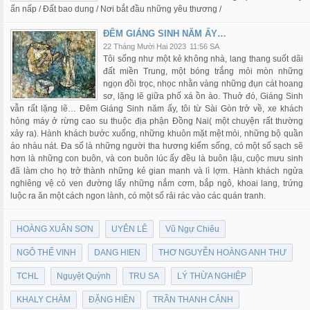
ẩn nấp / Đất bao dung / Nơi bắt đầu những yêu thương /
ĐÊM GIÁNG SINH NĂM ẤY…
22 Tháng Mười Hai 2023
11:56 SA
Tôi sống như một kẻ không nhà, lang thang suốt dãi
đất miền Trung, một bóng trắng mỏi mòn những
ngọn đồi trọc, nhọc nhằn vàng những đụn cát hoang
sơ, lặng lẽ giữa phố xá ồn ào. Thuở đó, Giáng Sinh
vẫn rất lặng lẽ… Đêm Giáng Sinh năm ấy, tôi từ Sài Gòn trở về, xe khách
hỏng máy ở rừng cao su thuộc địa phận Đồng Nai( một chuyện rất thường
xảy ra). Hành khách bước xuống, những khuôn mặt mệt mỏi, những bộ quần
áo nhàu nát. Đa số là những người tha hương kiếm sống, có một số sạch sẽ
hơn là những con buôn, và con buôn lúc ấy đều là buôn lậu, cuộc mưu sinh
đã làm cho họ trở thành những kẻ gian manh và lì lợm. Hành khách ngửa
nghiêng vệ cỏ ven đường lấy những nắm cơm, bắp ngô, khoai lang, trứng
luộc ra ăn một cách ngon lành, có một số rải rác vào các quán tranh.
HOÀNG XUÂN SƠN
UYÊN LÊ
Vũ Ngự Chiêu
NGÔ THẾ VINH
DANG HIEN
THƠ NGUYỄN HOÀNG ANH THƯ
TCHL
Nguyệt Quỳnh
TRU SA
LÝ THỪA NGHIỆP
KHALY CHÀM
ĐẶNG HIỀN
TRẦN THANH CẢNH