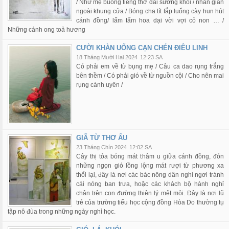
/ Như mẹ buông tiếng thở dài sương khói / nhân gian
ngoài khung cửa / Bóng cha tít tắp luống cày hun hút
cánh đồng/ lấm tấm hoa dại vời vợi cỏ non … /
Những cánh ong toả hương
CƯỜI KHÀN UỐNG CẠN CHÉN ĐIÊU LINH
18 Tháng Mười Hai 2024
12:23 SA
Có phải em về từ bụng mẹ / Câu ca dao rụng trắng
bên thềm / Có phải gió về từ nguồn cội / Cho nên mai
rụng cánh uyên /
GIÃ TỪ THƠ ẤU
23 Tháng Chín 2024
12:02 SA
Cây thị tỏa bóng mát thâm u giữa cánh đồng, đón
những ngọn gió lồng lộng mát rượi từ phương xa
thổi lại, đây là nơi các bác nông dân nghỉ ngơi tránh
cái nóng ban trưa, hoặc các khách bộ hành nghỉ
chân trên con đường thiên lý mệt mỏi. Đây là nơi lũ
trẻ của trường tiểu học cộng đồng Hòa Do thường tụ
tập nô đùa trong những ngày nghỉ học.