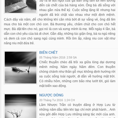
Sự ra đi đột ngột của gã đàn ông làm tôi liên tưởng
đến cái chết của bà hàng xóm. Ông bà đã sống với
nhau gần nửa thế kỷ. Cuộc sống lặng lẽ nhưng hai
người đã trói chặt vào nhau như một định mệnh.
Cách đây vài năm, để cho không khí căn nhà bớt đi sự vắng vẻ, ông đã tìm
mua cho bà một con chó con. Bà thương yêu, chăm chút cho con chó hết
mực. Bà đặt tên cho nó, gọi nó là con và xưng mình là mẹ. Mỗi ngày 4 lần, bà
dẫn con chó yêu của bà đi chơi. Gần đây, những lúc giận ông, bà ra ngủ riêng
và đem cả con chó sang ngủ cùng mình. Rồi ôm ấp, nâng niu con vật như
nâng niu một đứa trẻ.
BIỂN CHẾT
05 Tháng Năm 2016
2:59 SA
Chiếc thuyền chèo đã trôi xa giữa lòng đại dương
mênh mông. Năm ngày. Năm đêm. Con thuyền
chòng chành như thân gỗ mục không định hướng rời
xa cuộc sống loài người, đi dần về hướng mặt trời.
Có nhiều hôm, những cơn bão nhẹ lướt tới, gió làm
mặt biển xao động.
NGƯỢC DÒNG
20 Tháng Tư 2016
1:24 CH
Lâm Nhược Trần có truyện đăng ở Hợp Lưu từ
những năm dầu tiên khi tạp chí mới phát hành... Anh
vừa gởi đến Hợp Lưu những sáng tác mới của anh.