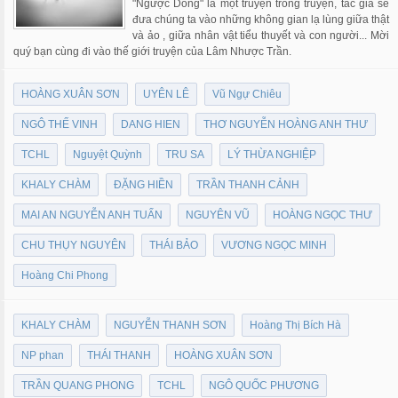
"Ngược Dòng" là một truyện trong truyện, tác giả sẽ
đưa chúng ta vào những không gian lạ lùng giữa thật
và ảo , giữa nhân vật tiểu thuyết và con người... Mời
quý bạn cùng đi vào thế giới truyện của Lâm Nhược Trần.
HOÀNG XUÂN SƠN
UYÊN LÊ
Vũ Ngự Chiêu
NGÔ THẾ VINH
DANG HIEN
THƠ NGUYỄN HOÀNG ANH THƯ
TCHL
Nguyệt Quỳnh
TRU SA
LÝ THỪA NGHIỆP
KHALY CHÀM
ĐẶNG HIỀN
TRẦN THANH CẢNH
MAI AN NGUYỄN ANH TUẤN
NGUYÊN VŨ
HOÀNG NGỌC THƯ
CHU THỤY NGUYÊN
THÁI BẢO
VƯƠNG NGỌC MINH
Hoàng Chi Phong
KHALY CHÀM
NGUYỄN THANH SƠN
Hoàng Thị Bích Hà
NP phan
THÁI THANH
HOÀNG XUÂN SƠN
TRẦN QUANG PHONG
TCHL
NGÔ QUỐC PHƯƠNG