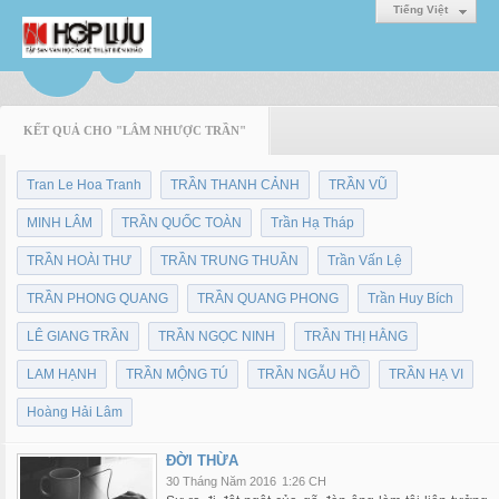
Tiếng Việt
KẾT QUẢ CHO "LÂM NHƯỢC TRẦN"
Tran Le Hoa Tranh
TRẦN THANH CẢNH
TRẦN VŨ
MINH LÂM
TRẦN QUỐC TOÀN
Trần Hạ Tháp
TRẦN HOÀI THƯ
TRẦN TRUNG THUẦN
Trần Vấn Lệ
TRẦN PHONG QUANG
TRẦN QUANG PHONG
Trần Huy Bích
LÊ GIANG TRẦN
TRẦN NGỌC NINH
TRẦN THỊ HẰNG
LAM HẠNH
TRẦN MỘNG TÚ
TRẦN NGẪU HỒ
TRẦN HẠ VI
Hoàng Hải Lâm
ĐỜI THỪA
30 Tháng Năm 2016
1:26 CH