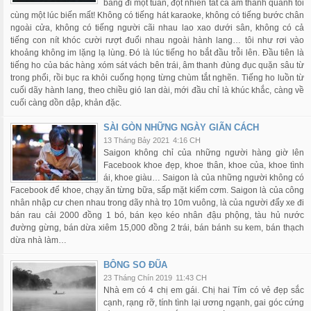
bẳng đi một tuần, đột nhiên tất cả âm thanh quanh tôi
cùng một lúc biến mất! Không có tiếng hát karaoke, không có tiếng bước chân
ngoài cửa, không có tiếng người cãi nhau lao xao dưới sân, không có cả
tiếng con nít khóc cười rượt đuổi nhau ngoài hành lang… tôi như rơi vào
khoảng không im lặng lạ lùng. Đó là lúc tiếng ho bắt đầu trỗi lên. Đầu tiên là
tiếng ho của bác hàng xóm sát vách bên trái, âm thanh đùng đục quặn sâu từ
trong phổi, rồi bục ra khỏi cuống họng từng chùm tắt nghẽn. Tiếng ho luồn từ
cuối dãy hành lang, theo chiều gió lan dài, mới đầu chỉ là khúc khắc, càng về
cuối càng dồn dập, khản đặc.
SÀI GÒN NHỮNG NGÀY GIÃN CÁCH
13 Tháng Bảy 2021
4:16 CH
Saigon không chỉ của những người hàng giờ lên
Facebook khoe đẹp, khoe thân, khoe của, khoe tình
ái, khoe giàu… Saigon là của những người không có
Facebook để khoe, chạy ăn từng bữa, sấp mặt kiếm cơm. Saigon là của công
nhân nhập cư chen nhau trong dãy nhà trọ 10m vuông, là của người đẩy xe đi
bán rau cải 2000 đồng 1 bó, bán kẹo kéo nhân đậu phộng, tàu hủ nước
đường gừng, bán dừa xiêm 15,000 đồng 2 trái, bán bánh su kem, bán thạch
dừa nhà làm…
BÔNG SO ĐŨA
23 Tháng Chín 2019
11:43 CH
Nhà em có 4 chị em gái. Chị hai Tím có vẻ đẹp sắc
cạnh, rạng rỡ, tính tình lại ương ngạnh, gai góc cứng