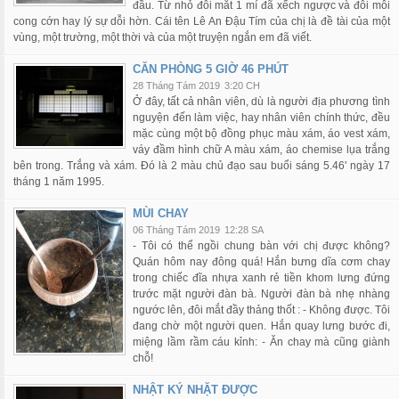
đầu. Từ nhỏ đôi mắt 1 mí đã xếch ngược và đôi môi
cong cớn hay lý sự dỗi hờn. Cái tên Lê An Đậu Tím của chị là đề tài của một
vùng, một trường, một thời và của một truyện ngắn em đã viết.
CĂN PHÒNG 5 GIỜ 46 PHÚT
28 Tháng Tám 2019
3:20 CH
Ở đây, tất cả nhân viên, dù là người địa phương tình
nguyện đến làm việc, hay nhân viên chính thức, đều
mặc cùng một bộ đồng phục màu xám, áo vest xám,
váy đầm hình chữ A màu xám, áo chemise lụa trắng
bên trong. Trắng và xám. Đó là 2 màu chủ đạo sau buổi sáng 5.46' ngày 17
tháng 1 năm 1995.
MÙI CHAY
06 Tháng Tám 2019
12:28 SA
- Tôi có thể ngồi chung bàn với chị được không?
Quán hôm nay đông quá! Hắn bưng dĩa cơm chay
trong chiếc đĩa nhựa xanh rẻ tiền khom lưng đứng
trước mặt người đàn bà. Người đàn bà nhẹ nhàng
ngước lên, đôi mắt đầy thảng thốt : - Không được. Tôi
đang chờ một người quen. Hắn quay lưng bước đi,
miệng lầm rầm cáu kỉnh: - Ăn chay mà cũng giành
chỗ!
NHẬT KÝ NHẶT ĐƯỢC