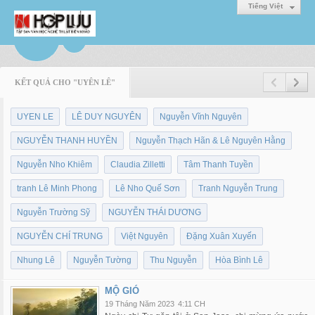
Tiếng Việt
KẾT QUẢ CHO "UYÊN LÊ"
UYEN LE
LÊ DUY NGUYÊN
Nguyễn Vĩnh Nguyên
NGUYỄN THANH HUYỀN
Nguyễn Thạch Hãn & Lê Nguyên Hằng
Nguyễn Nho Khiêm
Claudia Zilletti
Tâm Thanh Tuyền
tranh Lê Minh Phong
Lê Nho Quế Sơn
Tranh Nguyễn Trung
Nguyễn Trường Sỹ
NGUYỄN THÁI DƯƠNG
NGUYỄN CHÍ TRUNG
Việt Nguyên
Đặng Xuân Xuyến
Nhung Lê
Nguyễn Tường
Thu Nguyễn
Hòa Bình Lê
MỘ GIÓ
19 Tháng Năm 2023
4:11 CH