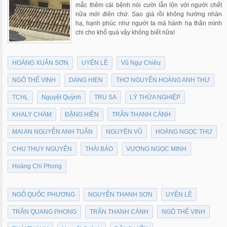
mắc thêm cái bệnh nói cười lẫn lộn với người chết
nữa mới điên chứ. Sao già rồi không hưởng nhàn
hạ, hạnh phúc như người ta mà hành hạ thân mình
chi cho khổ quá vậy không biết nữa!
HOÀNG XUÂN SƠN
UYÊN LÊ
Vũ Ngự Chiêu
NGÔ THẾ VINH
DANG HIEN
THƠ NGUYỄN HOÀNG ANH THƯ
TCHL
Nguyệt Quỳnh
TRU SA
LÝ THỪA NGHIỆP
KHALY CHÀM
ĐẶNG HIỀN
TRẦN THANH CẢNH
MAI AN NGUYỄN ANH TUẤN
NGUYÊN VŨ
HOÀNG NGỌC THƯ
CHU THỤY NGUYÊN
THÁI BẢO
VƯƠNG NGỌC MINH
Hoàng Chi Phong
NGÔ QUỐC PHƯƠNG
NGUYỄN THANH SƠN
UYÊN LÊ
TRẦN QUANG PHONG
TRẦN THANH CẢNH
NGÔ THẾ VINH