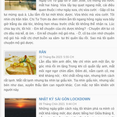
Ngày chị Tư gặp tôi ở San Jose, chị mừng ứa nước
mắt hai hàng. Vừa lấy tay quẹt ngang mắt, cái điệu
quen thuộc i như ngày xưa, chị vừa cười: - Gặp cô ba
tui mừng quá à. Lâu lắm rồi tui mới khóc được. Vừa khóc mà vừa cười. Tôi
nhìn chị trân trân. Chị Tư Trợn da đen nhẻm ẳm tôi ngang hông ngày xưa bây
giờ trắng da dài tóc, không hẹn nhau trước chắc tôi không thể nhận ra. Lúc
chia tay chị, tôi hỏi: - Em kể chuyện của chị được không? - Chuyện đời tui có
chi đâu mà kể, dị òm. - Em kể chuyện mộ gió nha. - Ờ, cô ba còn nhớ chuyện
mộ gió hả- mắt chị chợt buồn xa xăm- tui thì quên lâu rồi. Sao mà tôi quên
chuyện mộ gió được.
RẮN
20 Tháng Ba 2023
5:55 CH
Lần đầu tiên anh đến, Mẹ chỉ nhìn anh một lần, từ
góc nhà rồi im lặng.Trong khi cô quấn lấy anh, mắt
môi ngơ ngơ chìm đắm. Đêm đó, nằm cạnh cô, mẹ
khẽ khàng nói; - Khí chất nồng nàn, nhưng tính cách
rất lạnh. Mắt rất lạnh nhưng tia nhìn lại giấu kín. Tia nhìn giấu kín, nhưng sắc
bén như dao, xuyên thấu tâm can người khác. Con mắc nợ tiền khiên với
người này.
NHẬT KÝ SÀI GÒN LOCKDOWN
09 Tháng Chín 2021
9:44 CH
Những ngày giãn cách này, tôi khám phá ra mình có
một khả năng mới; đọc được tiếng ho! Giữa tháng 8,