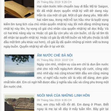
25 Tháng Bảy 2019
9:26 CH
Hai năm trước trên chuyến bay đi Bắc Mỹ từ Saigon,
tôi đã nhặt được quyển nhật ký viết dở dang này.
Hẳn là của một cô gái. Một cô gái đang yêu. Mãi đến
hai năm sau, trong một nỗ lực hầu như là tuyệt vọng
kiếm tìm tung tích của chủ nhân quyển nhật ký này, tôi mới đăng những trang
nhật ký này lên, hy vọng cô gái chủ nhân của quyển nhật ký sẽ đọc thấy. Và
có hai khả năng xảy ra: Hoặc cô gái ấy còn yêu và còn buồn, cô ấy sẽ tìm tôi
để nhận lại quyển nhật ký. Hoặc cô gái ấy đã hết buồn và hết yêu (hoặc là bắt
đầu một tình yêu khác vui hơn), cô gái ấy đã quên những gì mình viết ra trong
ngày buồn. Quyển nhật ký sẽ vẫn ở lại với tôi.
ẤM NƯỚC CHÈ BÀ NỘI
01 Tháng Bảy 2019
10:07 CH
Ngày còn nhỏ, nhiệm vụ của em chỉ là đun ấm nước
chè cho nội mỗi ngày.Anh đừng vội cười, công việc
nhỏ nhít vậy mà cũng khoe! Mới đầu em cũng mừng
rơn, vì nghĩ nấu nước sôi là việc dể dàng, đơn giản
nhất trên đời. Em có ngờ hết được đâu ý nghĩa sâu sắc và công phu trong một
ấm nước chè.
NGÔI NHÀ CỦA NHỮNG LINH HỒN
09 Tháng Sáu 2019
9:35 CH
Hai, em chịu hết nỗi rồi đó. Em đang ở Phan. Biết
ngay là mẹ lại về đây ở mấy tuần liền. Bây giờ lại