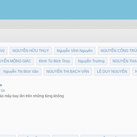
 Vũ
NGUYỄN HỮU THỤY
Nguyễn Vĩnh Nguyên
NGUYỄN CÔNG TR
UYỄN MỘNG GIÁC
Đinh Từ Bích Thúy
Nguyễn Trường
NGUYỄN THẠ
Nguyễn Thị Bích Vân
NGUYỄN THỊ BẠCH VÂN
LÊ DUY NGUYÊN
a
 SA
hào mây bay lên trên những từng không