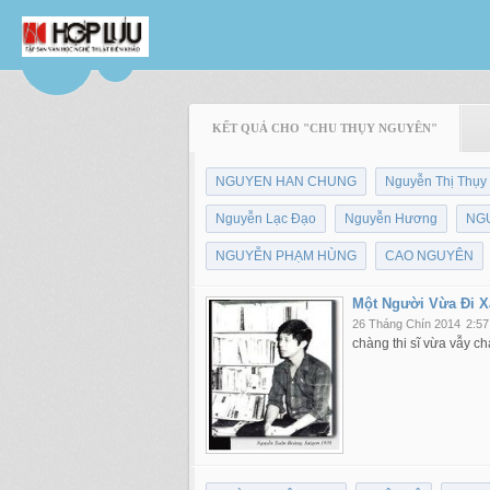
KẾT QUẢ CHO "CHU THỤY NGUYÊN"
NGUYEN HAN CHUNG
Nguyễn Thị Thụy
Nguyễn Lạc Đạo
Nguyễn Hương
NG
NGUYỄN PHẠM HÙNG
CAO NGUYÊN
Một Người Vừa Đi X
26 Tháng Chín 2014
2:57
chàng thi sĩ vừa vẫy c