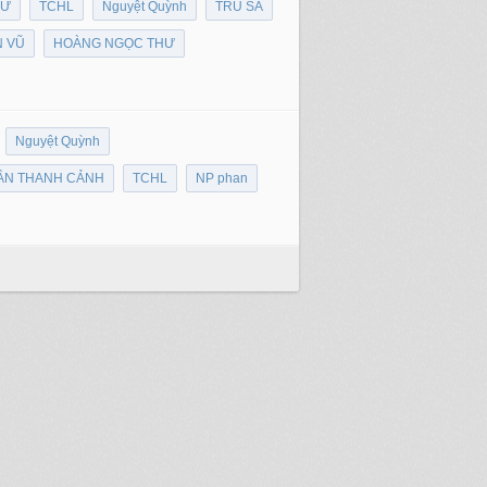
HƯ
TCHL
Nguyệt Quỳnh
TRU SA
 VŨ
HOÀNG NGỌC THƯ
Nguyệt Quỳnh
ẦN THANH CẢNH
TCHL
NP phan