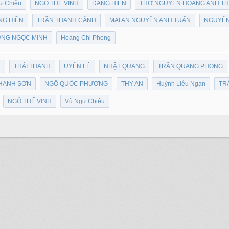
ự Chiêu
NGÔ THẾ VINH
DANG HIEN
THƠ NGUYỄN HOÀNG ANH T
NG HIỀN
TRẦN THANH CẢNH
MAI AN NGUYỄN ANH TUẤN
NGUYÊN
NG NGỌC MINH
Hoàng Chi Phong
N
THÁI THANH
UYÊN LÊ
NHẬT QUANG
TRẦN QUANG PHONG
HANH SƠN
NGÔ QUỐC PHƯƠNG
THY AN
Huỳnh Liễu Ngạn
TR
NGÔ THẾ VINH
Vũ Ngự Chiêu