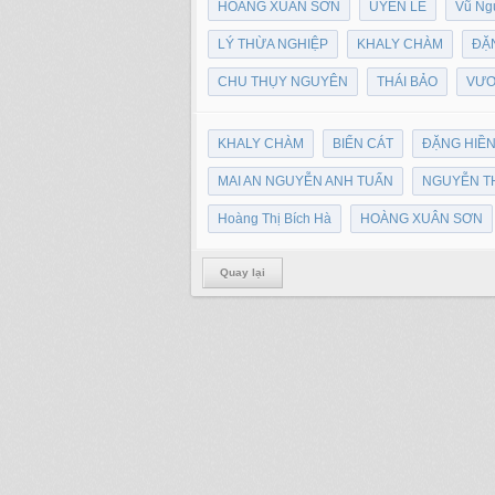
HOÀNG XUÂN SƠN
UYÊN LÊ
Vũ Ng
LÝ THỪA NGHIỆP
KHALY CHÀM
ĐẶ
CHU THỤY NGUYÊN
THÁI BẢO
VƯƠ
KHALY CHÀM
BIỂN CÁT
ĐẶNG HIỀ
MAI AN NGUYỄN ANH TUẤN
NGUYỄN T
Hoàng Thị Bích Hà
HOÀNG XUÂN SƠN
Quay lại