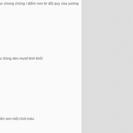
 nào chong chóng / điểm non tơ đột quỵ của sương
ạc tròng đen mượt tinh khôi
miên son một chút màu