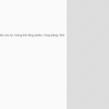
n nóc tự / búng trời lãng phiêu / lòng bâng / thở