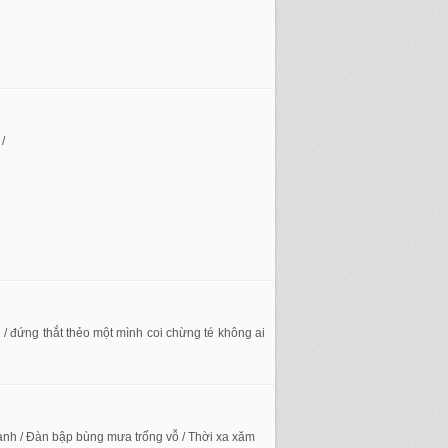
/
/ đứng thắt thẻo một mình coi chừng té không ai
ạnh / Đàn bập bùng mưa trống vỗ / Thời xa xăm