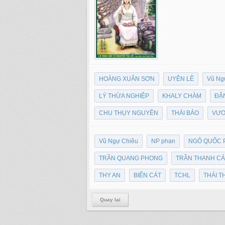
HOÀNG XUÂN SƠN
UYÊN LÊ
Vũ Ng
LÝ THỪA NGHIỆP
KHALY CHÀM
ĐẶ
CHU THỤY NGUYÊN
THÁI BẢO
VƯƠ
Vũ Ngự Chiêu
NP phan
NGÔ QUỐC
TRẦN QUANG PHONG
TRẦN THANH C
THY AN
BIỂN CÁT
TCHL
THÁI 
Quay lại