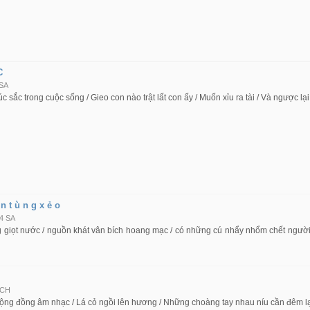
C
 SA
c sắc trong cuộc sống / Gieo con nào trật lất con ấy / Muốn xỉu ra tài / Và ngược lại 
 n t ù n g x ẻ o
4 SA
 giọt nước / nguồn khát vân bích hoang mạc / có những cú nhẩy nhổm chết người 
 CH
cộng đồng âm nhạc / Lá cỏ ngồi lên hương / Những choàng tay nhau níu cần đêm l