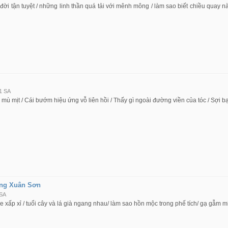
đời tận tuyệt / những linh thần quá tải với mênh mông / làm sao biết chiều quay
1 SA
 mù mịt / Cái bướm hiệu ứng vỗ liên hồi / Thấy gì ngoài đường viền của tóc / Sợi b
ng Xuân Sơn
 SA
 xấp xỉ / tuổi cây và lá già ngang nhau/ làm sao hồn mộc trong phế tích/ gạ gẫm 