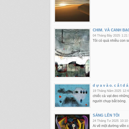
CHIM. VÀ CANH BẠ
04 Tháng Bảy 2025
1:21
Tôi có quá nhiều con sú
d ự a v à o. c ắ t d á
19 Tháng Năm 2025
12:4
chiếc cà vạt đeo những
người chụp bắt bóng.
SÁNG LÊN TÔI
24 Tháng Tư 2025
10:10
Ai vẽ một đường viền 