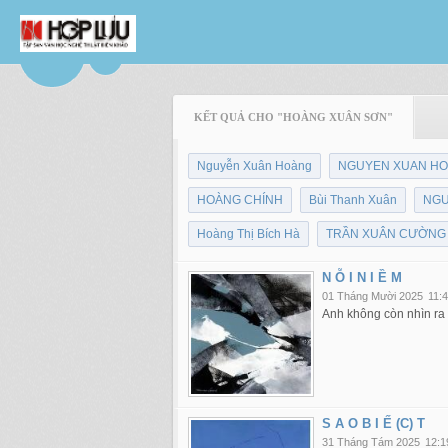
KẾT QUẢ CHO "HOÀNG XUÂN SƠN"
Nguyễn Xuân Hoàng
NGUYEN XUAN H
HOÀNG CHÍNH
Bùi Thanh Xuân
NGU
Hoàng Thị Bích Hà
TRẦN XUÂN CƯỜNG
N Ỗ I N I Ề M
01 Tháng Mười 2025
11:
Anh không còn nhìn ra 
S A O B I Ế (C) T
31 Tháng Tám 2025
12:1