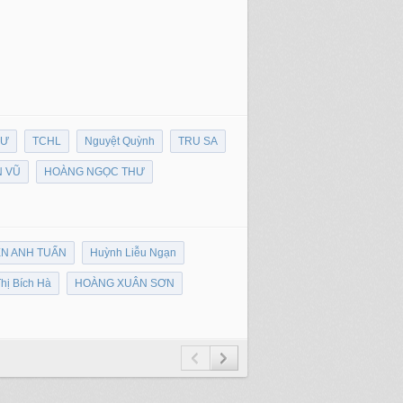
HƯ
TCHL
Nguyệt Quỳnh
TRU SA
 VŨ
HOÀNG NGỌC THƯ
ỄN ANH TUẤN
Huỳnh Liễu Ngạn
hị Bích Hà
HOÀNG XUÂN SƠN