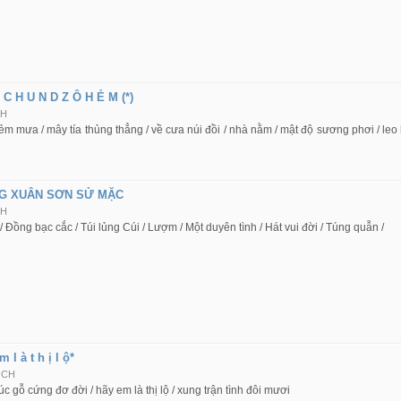
 C H U N D Z Ô H Ẻ M (*)
CH
m mưa / mây tía thủng thẳng / về cưa núi đồi / nhà nằm / mật độ sương phơi / leo lê
G XUÂN SƠN SỬ MẶC
CH
/ Đồng bạc cắc / Túi lủng Cúi / Lượm / Một duyên tình / Hát vui đời / Túng quẫn /
 l à t h ị l ộ*
 CH
úc gỗ cứng đơ đời / hãy em là thị lộ / xung trận tình đôi mươi