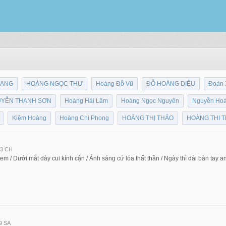
OANG
HOÀNG NGỌC THƯ
Hoàng Đỗ Vũ
ĐỖ HOÀNG DIỆU
Đoàn 
YỄN THANH SƠN
Hoàng Hải Lâm
Hoàng Ngọc Nguyên
Nguyễn Ho
Kiệm Hoàng
Hoàng Chi Phong
HOÀNG THỊ THẢO
HOÀNG THI 
43 CH
em / Dưới mắt dày cui kính cận / Ánh sáng cứ lóa thất thần / Ngày thì dài bàn tay 
9 SA