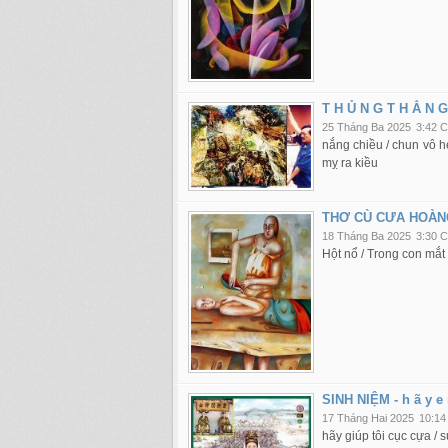
T H Ủ N G T H Ẳ N G
25 Tháng Ba 2025
3:42 
nắng chiều / chun vô hẻ
mỵ ra kiều
THƠ CÙ CƯA HOÀN
18 Tháng Ba 2025
3:30 
Hột nổ / Trong con mắt 
SINH NIỆM - h ã y e m
17 Tháng Hai 2025
10:14
hãy giúp tôi cục cựa / s