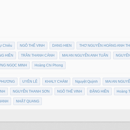
ự Chiêu
NGÔ THẾ VINH
DANG HIEN
THƠ NGUYỄN HOÀNG ANH T
NG HIỀN
TRẦN THANH CẢNH
MAI AN NGUYỄN ANH TUẤN
NGUYÊN
NG NGỌC MINH
Hoàng Chi Phong
 PHƯƠNG
UYÊN LÊ
KHALY CHÀM
Nguyệt Quỳnh
MAI AN NGUY
ẢNH
NGUYỄN THANH SƠN
NGÔ THẾ VINH
ĐẶNG HIỀN
Hoàng T
THANH
NHẬT QUANG