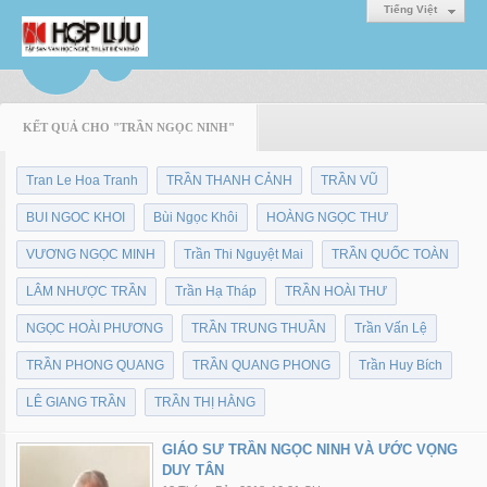
Tiếng Việt
KẾT QUẢ CHO "TRẦN NGỌC NINH"
Tran Le Hoa Tranh
TRẦN THANH CẢNH
TRẦN VŨ
BUI NGOC KHOI
Bùi Ngọc Khôi
HOÀNG NGỌC THƯ
VƯƠNG NGỌC MINH
Trần Thi Nguyệt Mai
TRẦN QUỐC TOÀN
LÂM NHƯỢC TRẦN
Trần Hạ Tháp
TRẦN HOÀI THƯ
NGỌC HOÀI PHƯƠNG
TRẦN TRUNG THUẦN
Trần Vấn Lệ
TRẦN PHONG QUANG
TRẦN QUANG PHONG
Trần Huy Bích
LÊ GIANG TRẦN
TRẦN THỊ HẰNG
GIÁO SƯ TRẦN NGỌC NINH VÀ ƯỚC VỌNG
DUY TÂN