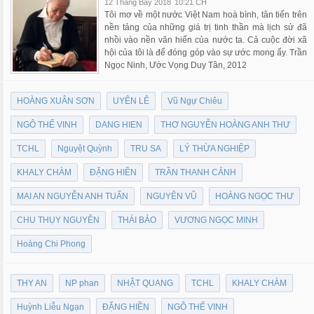
12 Tháng Bảy 2018
10:21 CH
Tôi mơ về một nước Việt Nam hoà bình, tân tiến trên
nền tảng của những giá trị tinh thần mà lịch sử đã
nhồi vào nền văn hiến của nước ta. Cả cuộc đời xã
hội của tôi là để đóng góp vào sự ước mong ấy. Trần
Ngọc Ninh, Ước Vọng Duy Tân, 2012
HOÀNG XUÂN SƠN
UYÊN LÊ
Vũ Ngự Chiêu
NGÔ THẾ VINH
DANG HIEN
THƠ NGUYỄN HOÀNG ANH THƯ
TCHL
Nguyệt Quỳnh
TRU SA
LÝ THỪA NGHIỆP
KHALY CHÀM
ĐẶNG HIỀN
TRẦN THANH CẢNH
MAI AN NGUYỄN ANH TUẤN
NGUYÊN VŨ
HOÀNG NGỌC THƯ
CHU THỤY NGUYÊN
THÁI BẢO
VƯƠNG NGỌC MINH
Hoàng Chi Phong
THY AN
NP phan
NHẬT QUANG
TCHL
KHALY CHÀM
Huỳnh Liễu Ngạn
ĐẶNG HIỀN
NGÔ THẾ VINH