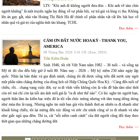
LTS: "Khi anh đi không người đưa đón – Khi anh về tám chín
người khiêng" là một truyện ngắn lay động về sự phản bội, sự trả giá và lòng vị tha. Không
lên án gay gắt, nhà văn Hoàng Thị Bích Hà để chính số phận nhân vật cất lên bài học về
nhân quả và giá trị của nghĩa tình tào khang. TCHL
Đọc thêm
CÁM ƠN ĐẤT NƯỚC HOA KỲ - THANK YOU,
AMERICA
08 Tháng Bảy 2026
5:41 CH
(Xem: 2003)
Trần Kiêm Đoàn
Sinh 1946, tôi rời Việt Nam năm 1982 – 36 tuổi – và sống tại
Mỹ từ đó cho đến bây giờ ở tuổi 80. Năm nay – 2026 – Mỹ kỷ niệm 250 năm ngày lập
quốc. Nhìn lại bản thân và gia đình mình, chúng tôi đã được sống trên đất nước này ngót
một phần năm chặng đường của dòng lịch sử Hiệp Chủng Quốc Hoa Kỳ. / Càng đến tuổi xế
chiều, rồi... chạng vạng cuộc đời, sự ra đi vĩnh viễn không còn là vấn đề bận tâm như thời
còn trẻ mà chỉ còn lại nỗi ám ảnh tuổi già là “ra đi như thế nào”. Có lúc nghe tin người bạn,
người thân làm ăn kiếm bạc triệu đô la tôi vẫn chúc mừng nhưng với tâm trạng dửng dưng
như mùa thu lá rụng. Nhưng nghe tin một bạn già vừa thảnh thơi an nhiên ra đi nhanh như
khuất bóng chiều, tôi lại mừng đến xúc động và ước chi mình cũng sẽ ra đi nhanh và nhẹ
như giấc ngủ qua đêm. Thì ra, cái “nỗi niềm canh cánh” của đời người cũng đổi thay theo
thời gian qua những chặng đường đời.
Đọc thêm