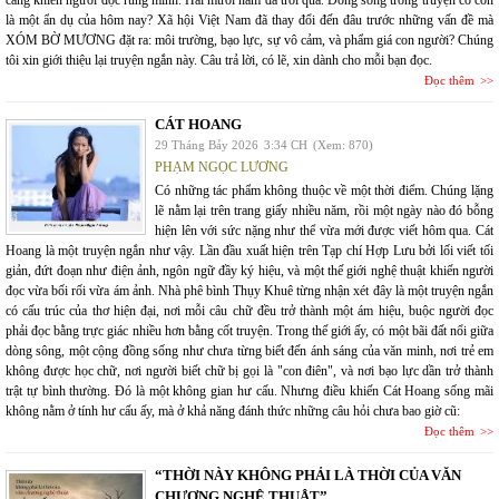
càng khiến người đọc rùng mình. Hai mươi năm đã trôi qua. Dòng sông trong truyện có còn
là một ẩn dụ của hôm nay? Xã hội Việt Nam đã thay đổi đến đâu trước những vấn đề mà
XÓM BỜ MƯƠNG đặt ra: môi trường, bạo lực, sự vô cảm, và phẩm giá con người? Chúng
tôi xin giới thiệu lại truyện ngắn này. Câu trả lời, có lẽ, xin dành cho mỗi bạn đọc.
Đọc thêm
CÁT HOANG
29 Tháng Bảy 2026
3:34 CH
(Xem: 870)
PHẠM NGỌC LƯƠNG
Có những tác phẩm không thuộc về một thời điểm. Chúng lặng
lẽ nằm lại trên trang giấy nhiều năm, rồi một ngày nào đó bỗng
hiện lên với sức nặng như thể vừa mới được viết hôm qua. Cát
Hoang là một truyện ngắn như vậy. Lần đầu xuất hiện trên Tạp chí Hợp Lưu bởi lối viết tối
giản, đứt đoạn như điện ảnh, ngôn ngữ đầy ký hiệu, và một thế giới nghệ thuật khiến người
đọc vừa bối rối vừa ám ảnh. Nhà phê bình Thụy Khuê từng nhận xét đây là một truyện ngắn
có cấu trúc của thơ hiện đại, nơi mỗi câu chữ đều trở thành một ám hiệu, buộc người đọc
phải đọc bằng trực giác nhiều hơn bằng cốt truyện. Trong thế giới ấy, có một bãi đất nổi giữa
dòng sông, một cộng đồng sống như chưa từng biết đến ánh sáng của văn minh, nơi trẻ em
không được học chữ, nơi người biết chữ bị gọi là "con điên", và nơi bạo lực dần trở thành
trật tự bình thường. Đó là một không gian hư cấu. Nhưng điều khiến Cát Hoang sống mãi
không nằm ở tính hư cấu ấy, mà ở khả năng đánh thức những câu hỏi chưa bao giờ cũ:
Đọc thêm
“THỜI NÀY KHÔNG PHẢI LÀ THỜI CỦA VĂN
CHƯƠNG NGHỆ THUẬT”