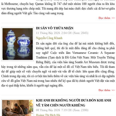
là Melbourne, chuyến bay Qantas khổng lồ 747 chở một nhóm 100 người chia ra lên khu
vực thượng hạng trên chóp mũi. Tôi mang đôi dép hai màu chiếc đực chiếc cái đi bơ vơ giữa
đám đông người Việt gốc Tàu cùng vali sang trọng.
Đọc thêm
DI SẢN VÔ THỪA NHẬN
11 Tháng Bảy 2026
2:04 CH
(Xem: 2045)
Nguyễn Công Khanh
Di sản ngàn đời của ông cha để lại mà mình không biết đến,
không biết quý, thì đó là một điều đáng để cho chúng ta phải
suy nghĩ! Cuộc triển lãm Vietnamese Ceramic: A Separate
Tradition (Tạm dịch là Đồ Gốm Việt Nam: Một Truyền Thống
Riêng Biệt), của viện bảo tàng Seattle Art Museum được trưng
bày trong từ những năm qua, vẫn còn để lại một số đồ cổ Việt Nam tiêu biểu. Tôi đã tham
dự để giúp một số việc chuyển ngữ và một vài vấn đề tổ chức liên quan đến cộng đồng.
Chính trong dịp này, tôi có cơ hội tìm hiểu thêm về các viện bảo tàng và nhất là có dịp nghiên
cứu về đồ gốm Việt Nam mà trong bao nhiêu thế kỷ qua đã bị chính người Việt đặt vào một
địa vị quá thấp kém, khiến ít người ngó ngàng đến.
Đọc thêm
KHI ANH ĐI KHÔNG NGƯỜI ĐƯA ĐÓN KHI ANH
VỀ TÁM CHÍN NGƯỜI KHIÊNG
08 Tháng Bảy 2026
7:19 CH
(Xem: 2390)
Hoàng Thị Bích Hà