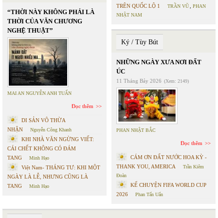
TRÊN QUỐC LỘ 1
TRẦN VŨ
,
PHAN
“THỜI NÀY KHÔNG PHẢI LÀ
NHẬT NAM
THỜI CỦA VĂN CHƯƠNG
NGHỆ THUẬT”
Ký / Tùy Bút
NHỮNG NGÀY XƯA NƠI ĐẤT
ÚC
11 Tháng Bảy 2026
(Xem: 2149)
MAI AN NGUYỄN ANH TUẤN
Đọc thêm
DI SẢN VÔ THỪA
NHẬN
Nguyễn Công Khanh
PHAN NHẬT BẮC
KHI NHÀ VĂN NGỪNG VIẾT:
Đọc thêm
CÁI CHẾT KHÔNG CÓ ĐÁM
CÁM ƠN ĐẤT NƯỚC HOA KỲ -
TANG
Minh Hạo
THANK YOU, AMERICA
Trần Kiêm
Việt Nam- THÁNG TƯ: KHI MỘT
Đoàn
NGÀY LÀ LỄ, NHƯNG CŨNG LÀ
KỂ CHUYỆN FIFA WORLD CUP
TANG
Minh Hạo
2026
Phan Tấn Uẩn