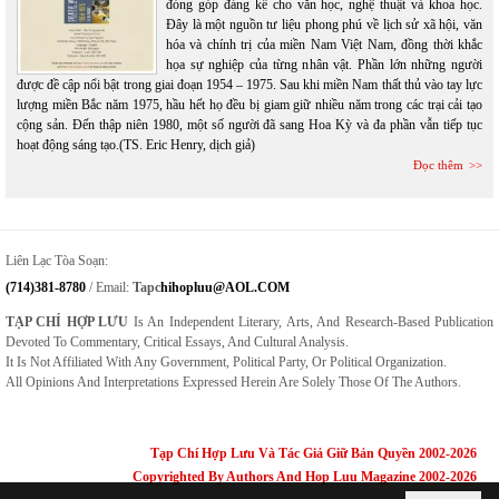
đóng góp đáng kể cho văn học, nghệ thuật và khoa học.
Đây là một nguồn tư liệu phong phú về lịch sử xã hội, văn
hóa và chính trị của miền Nam Việt Nam, đồng thời khắc
họa sự nghiệp của từng nhân vật. Phần lớn những người
được đề cập nổi bật trong giai đoạn 1954 – 1975. Sau khi miền Nam thất thủ vào tay lực
lượng miền Bắc năm 1975, hầu hết họ đều bị giam giữ nhiều năm trong các trại cải tạo
cộng sản. Đến thập niên 1980, một số người đã sang Hoa Kỳ và đa phần vẫn tiếp tục
hoạt động sáng tạo.(TS. Eric Henry, dịch giả)
Đọc thêm
Liên Lạc Tòa Soạn:
(714)381-8780
/ Email:
Tapc
Hihopluu@AOL.COM
TẠP CHÍ HỢP LƯU
Is An Independent Literary, Arts, And Research-Based Publication
Devoted To Commentary, Critical Essays, And Cultural Analysis.
It Is Not Affiliated With Any Government, Political Party, Or Political Organization.
All Opinions And Interpretations Expressed Herein Are Solely Those Of The Authors.
Tạp Chí Hợp Lưu Và Tác Giả Giữ Bản Quyền 2002-2026
Copyrighted By Authors And Hop Luu Magazine 2002-2026