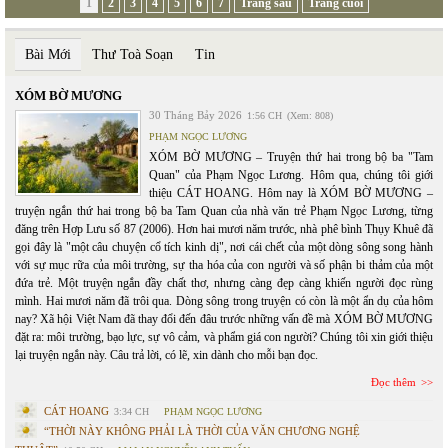
1
2
3
4
5
6
7
Trang sau
Trang cuối
Bài Mới
Thư Toà Soạn
Tin
XÓM BỜ MƯƠNG
30 Tháng Bảy 2026
1:56 CH
(Xem: 808)
PHẠM NGỌC LƯƠNG
XÓM BỜ MƯƠNG – Truyện thứ hai trong bộ ba "Tam
Quan" của Phạm Ngọc Lương. Hôm qua, chúng tôi giới
thiệu CÁT HOANG. Hôm nay là XÓM BỜ MƯƠNG –
truyện ngắn thứ hai trong bộ ba Tam Quan của nhà văn trẻ Phạm Ngọc Lương, từng
đăng trên Hợp Lưu số 87 (2006). Hơn hai mươi năm trước, nhà phê bình Thụy Khuê đã
gọi đây là "một câu chuyện cổ tích kinh dị", nơi cái chết của một dòng sông song hành
với sự mục rữa của môi trường, sự tha hóa của con người và số phận bi thảm của một
đứa trẻ. Một truyện ngắn đầy chất thơ, nhưng càng đẹp càng khiến người đọc rùng
mình. Hai mươi năm đã trôi qua. Dòng sông trong truyện có còn là một ẩn dụ của hôm
nay? Xã hội Việt Nam đã thay đổi đến đâu trước những vấn đề mà XÓM BỜ MƯƠNG
đặt ra: môi trường, bạo lực, sự vô cảm, và phẩm giá con người? Chúng tôi xin giới thiệu
lại truyện ngắn này. Câu trả lời, có lẽ, xin dành cho mỗi bạn đọc.
Đọc thêm
CÁT HOANG
3:34 CH
PHẠM NGỌC LƯƠNG
“THỜI NÀY KHÔNG PHẢI LÀ THỜI CỦA VĂN CHƯƠNG NGHỆ