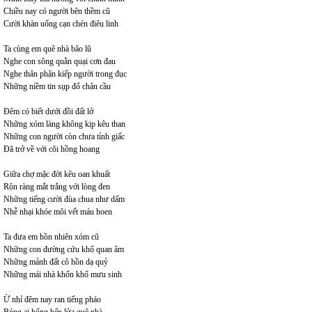
Chiều nay có người bên thềm cũ
Cười khàn uống cạn chén điêu linh
Ta cùng em quê nhà bão lũ
Nghe con sông quằn quại cơn đau
Nghe thân phận kiếp người trong đục
Những niềm tin sụp đổ chân cầu
Đêm có biết dưới đồi đất lở
Những xóm làng không kịp kêu than
Những con người còn chưa tỉnh giấc
Đã trở về với cõi hồng hoang
Giữa chợ mặc đời kêu oan khuất
Rộn ràng mắt trắng với lòng đen
Những tiếng cười đùa chua như dấm
Nhễ nhại khóe môi vết máu hoen
Ta đưa em hồn nhiên xóm cũ
Những con đường cứu khổ quan âm
Những mảnh đất cô hồn dạ quỷ
Những mái nhà khốn khổ mưu sinh
Ừ nhỉ đêm nay ran tiếng pháo