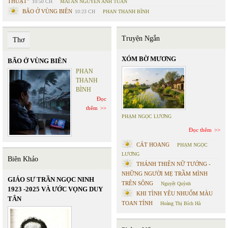
THUẬT”
10:50 CH
MAI AN NGUYỄN ANH TUẤN
BÃO Ở VÙNG BIÊN
10:23 CH
PHAN THANH BÌNH
Truyện Ngắn
Thơ
XÓM BỜ MƯƠNG
BÃO Ở VÙNG BIÊN
PHAN
THANH
BÌNH
Đọc
thêm
PHẠM NGỌC LƯƠNG
Đọc thêm
CÁT HOANG
PHẠM NGỌC
LƯƠNG
Biên Khảo
THÁNH THIÊN NỮ TƯỚNG -
NHỮNG NGƯỜI MẸ TRẦM MÌNH
GIÁO SƯ TRẦN NGỌC NINH
TRÊN SÔNG
Nguyệt Quỳnh
1923 -2025 VÀ ƯỚC VỌNG DUY
KHI TÌNH YÊU NHUỐM MÀU
TÂN
TOAN TÍNH
Hoàng Thị Bích Hà