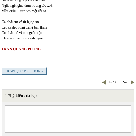
Bóng ai hổng bếp lửa quê nhà
Ngây ngất giao thừa hương tóc xoã
Mỉm cười… trừ tịch một đời ta
Có phải em về từ bụng mẹ
Câu ca dao rụng trắng bên thềm
Có phải gió về từ nguồn cội
Cho nên mai rụng cánh uyên .
TRẦN QUANG PHONG
TRẦN QUANG PHONG
Trước
Sau
Gửi ý kiến của bạn