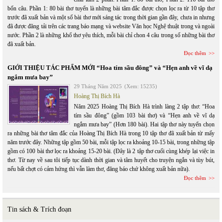
bốn câu. Phần 1: 80 bài thơ tuyển là những bài tâm đắc được chọn lọc ra từ 10 tập thơ
trước đã xuất bản và một số bài thơ mới sáng tác trong thời gian gần đây, chưa in nhưng
đã được đăng tải trên các trang báo mạng và website Văn học Nghệ thuật trong và ngoài
nước. Phần 2 là những khổ thơ yêu thích, mỗi bài chỉ chon 4 câu trong số những bài thơ
đã xuất bản.
Đọc thêm
GIỚI THIỆU TÁC PHẨM MỚI “Hoa tím sầu đông” và “Hẹn anh về vĩ dạ
ngắm mưa bay”
29 Tháng Năm 2025
(Xem: 15235)
Hoàng Thị Bích Hà
Năm 2025 Hoàng Thị Bích Hà trình làng 2 tập thơ: “Hoa
tím sầu đông” (gồm 103 bài thơ) và “Hẹn anh về vĩ dạ
ngắm mưa bay” (Hơn 180 bài). Hai tập thơ này tuyển chọn
ra những bài thơ tâm đắc của Hoàng Thị Bích Hà trong 10 tập thơ đã xuất bản từ mấy
năm trước đây. Những tập gồm 50 bài, mỗi tập lọc ra khoảng 10-15 bài, trong những tập
gồm có 100 bài thơ lọc ra khoảng 15-20 bài. (Đây là 2 tập thơ cuối cùng khép lại việc in
thơ. Từ nay về sau tôi tiếp tục dành thời gian và tâm huyết cho truyện ngắn và tùy bút,
nếu bất chợt có cảm hứng thì vẫn làm thơ, đăng báo chứ không xuất bản nữa).
Đọc thêm
Tin sách & Trích đoạn