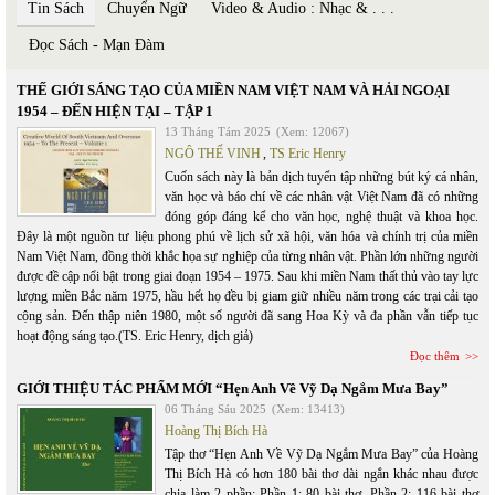
Tin Sách
Chuyển Ngữ
Video & Audio : Nhạc & . . .
Đọc Sách - Mạn Đàm
THẾ GIỚI SÁNG TẠO CỦA MIỀN NAM VIỆT NAM VÀ HẢI NGOẠI
1954 – ĐẾN HIỆN TẠI – TẬP 1
13 Tháng Tám 2025
(Xem: 12067)
NGÔ THẾ VINH
,
TS Eric Henry
Cuốn sách này là bản dịch tuyển tập những bút ký cá nhân,
văn học và báo chí về các nhân vật Việt Nam đã có những
đóng góp đáng kể cho văn học, nghệ thuật và khoa học.
Đây là một nguồn tư liệu phong phú về lịch sử xã hội, văn hóa và chính trị của miền
Nam Việt Nam, đồng thời khắc họa sự nghiệp của từng nhân vật. Phần lớn những người
được đề cập nổi bật trong giai đoạn 1954 – 1975. Sau khi miền Nam thất thủ vào tay lực
lượng miền Bắc năm 1975, hầu hết họ đều bị giam giữ nhiều năm trong các trại cải tạo
cộng sản. Đến thập niên 1980, một số người đã sang Hoa Kỳ và đa phần vẫn tiếp tục
hoạt động sáng tạo.(TS. Eric Henry, dịch giả)
Đọc thêm
GIỚI THIỆU TÁC PHẨM MỚI “Hẹn Anh Về Vỹ Dạ Ngắm Mưa Bay”
06 Tháng Sáu 2025
(Xem: 13413)
Hoàng Thị Bích Hà
Tập thơ “Hẹn Anh Về Vỹ Dạ Ngắm Mưa Bay” của Hoàng
Thị Bích Hà có hơn 180 bài thơ dài ngắn khác nhau được
chia làm 2 phần: Phần 1: 80 bài thơ, Phần 2: 116 bài thơ