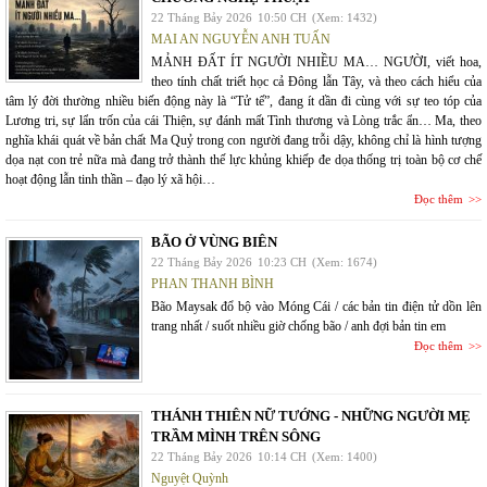
22 Tháng Bảy 2026
10:50 CH
(Xem: 1432)
MAI AN NGUYỄN ANH TUẤN
MẢNH ĐẤT ÍT NGƯỜI NHIỀU MA… NGƯỜI, viết hoa,
theo tính chất triết học cả Đông lẫn Tây, và theo cách hiểu của
tâm lý đời thường nhiều biến động này là “Tử tế”, đang ít dần đi cùng với sự teo tóp của
Lương tri, sự lẩn trốn của cái Thiện, sự đánh mất Tình thương và Lòng trắc ẩn… Ma, theo
nghĩa khái quát về bản chất Ma Quỷ trong con người đang trỗi dậy, không chỉ là hình tượng
dọa nạt con trẻ nữa mà đang trở thành thế lực khủng khiếp đe dọa thống trị toàn bộ cơ chế
hoạt động lẫn tinh thần – đạo lý xã hội…
Đọc thêm
BÃO Ở VÙNG BIÊN
22 Tháng Bảy 2026
10:23 CH
(Xem: 1674)
PHAN THANH BÌNH
Bão Maysak đổ bộ vào Móng Cái / các bản tin điện tử dồn lên
trang nhất / suốt nhiều giờ chống bão / anh đợi bản tin em
Đọc thêm
THÁNH THIÊN NỮ TƯỚNG - NHỮNG NGƯỜI MẸ
TRẦM MÌNH TRÊN SÔNG
22 Tháng Bảy 2026
10:14 CH
(Xem: 1400)
Nguyệt Quỳnh