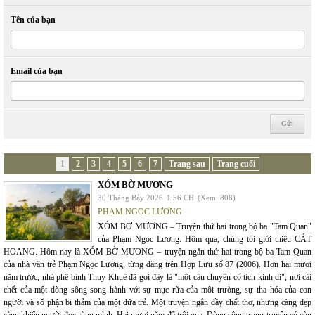
Tên của bạn
Email của bạn
1
2
3
4
5
6
7
Trang sau
Trang cuối
XÓM BỜ MƯƠNG
30 Tháng Bảy 2026
1:56 CH
(Xem: 808)
PHẠM NGỌC LƯƠNG
XÓM BỜ MƯƠNG – Truyện thứ hai trong bộ ba "Tam Quan"
của Phạm Ngọc Lương. Hôm qua, chúng tôi giới thiệu CÁT
HOANG. Hôm nay là XÓM BỜ MƯƠNG – truyện ngắn thứ hai trong bộ ba Tam Quan
của nhà văn trẻ Phạm Ngọc Lương, từng đăng trên Hợp Lưu số 87 (2006). Hơn hai mươi
năm trước, nhà phê bình Thụy Khuê đã gọi đây là "một câu chuyện cổ tích kinh dị", nơi cái
chết của một dòng sông song hành với sự mục rữa của môi trường, sự tha hóa của con
người và số phận bi thảm của một đứa trẻ. Một truyện ngắn đầy chất thơ, nhưng càng đẹp