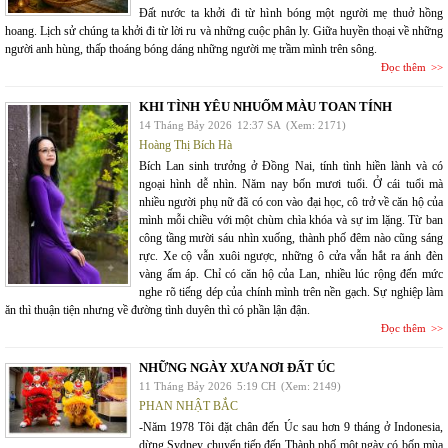
Đất nước ta khởi đi từ hình bóng một người mẹ thuở hồng
hoang. Lịch sử chúng ta khởi đi từ lời ru và những cuộc phân ly. Giữa huyền thoại về những
người anh hùng, thấp thoáng bóng dáng những người mẹ trầm mình trên sông.
Đọc thêm
KHI TÌNH YÊU NHUỐM MÀU TOAN TÍNH
14 Tháng Bảy 2026
12:37 SA
(Xem: 2171)
Hoàng Thị Bích Hà
Bích Lan sinh trưởng ở Đồng Nai, tính tình hiền lành và có
ngoại hình dễ nhìn. Năm nay bốn mươi tuổi. Ở cái tuổi mà
nhiều người phụ nữ đã có con vào đại học, cô trở về căn hộ của
mình mỗi chiều với một chùm chìa khóa và sự im lặng. Từ ban
công tầng mười sáu nhìn xuống, thành phố đêm nào cũng sáng
rực. Xe cộ vẫn xuôi ngược, những ô cửa vẫn hắt ra ánh đèn
vàng ấm áp. Chỉ có căn hộ của Lan, nhiều lúc rộng đến mức
nghe rõ tiếng dép của chính mình trên nền gạch. Sự nghiệp làm
ăn thì thuận tiện nhưng về đường tình duyên thì có phần lận đận.
Đọc thêm
NHỮNG NGÀY XƯA NƠI ĐẤT ÚC
11 Tháng Bảy 2026
5:19 CH
(Xem: 2149)
PHAN NHẬT BẮC
-Năm 1978 Tôi đặt chân đến Úc sau hơn 9 tháng ở Indonesia,
dừng Sydney chuyển tiếp đến Thành phố một ngày có bốn mùa