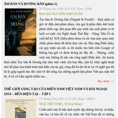
ÂM BẢN VÀ DƯƠNG BẢN (phần 1)
26 Tháng Sáu 2026
4:21 CH
(Xem: 2598)
MAI AN NGUYỄN ANH TUẤN
Âm bản & Dương bản (Négatif & Positif) – khái niệm có
gốc từ điện ảnh phim nhựa, còn gọi là phim điện ảnh hoặc
phim chiếu rạp, liên quan đến quy trình sản xuất phim có từ
buổi sơ sinh của Nghệ thuật Thứ Bảy - Nàng Tiên Út từ
cuối thế kỷ XIX (hiện phim nhựa và các loại máy quay máy
chiếu phim nhựa đã được đưa vào các Bảo tàng Điện ảnh),
cái quy trình mà nếu ai đó muốn tìm hiểu trên Google sẽ
không bao giờ có được thông tin đầy đủ… Nhưng, cuốn
sách này không đi sâu vào công nghệ Điện ảnh, chỉ mượn
khái niệm Âm bản & Dương bản như một cánh cửa ban đầu, một ký hiệu nghệ thuật
nhỏ để phác họa hành trình tinh thần của tác giả, cùng đôi ba lát cắt tự sự về nghề qua đó
hé lộ giúp người đọc đôi chút về đời sống của những người làm phim Việt qua mấy thế
hệ, ở xứ sở Lắm người nhiều ma …
Đọc thêm
THẾ GIỚI SÁNG TẠO CỦA MIỀN NAM VIỆT NAM VÀ HẢI NGOẠI
1954 – ĐẾN HIỆN TẠI – TẬP 1
13 Tháng Tám 2025
9:11 CH
(Xem: 12067)
NGÔ THẾ VINH
,
TS Eric Henry
Cuốn sách này là bản dịch tuyển tập những bút ký cá nhân,
văn học và báo chí về các nhân vật Việt Nam đã có những