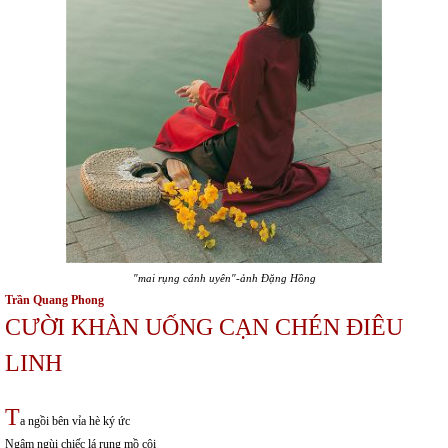
"mai rụng cánh uyên"-ảnh Đặng Hồng
Trần Quang Phong
CƯỜI KHÀN UỐNG CẠN CHÉN ĐIÊU
LINH
T
a ngồi bên vỉa hè ký ức
Ngậm ngùi chiếc lá rụng mồ côi