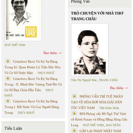
Phỏng Vấn
TRÒ CHUYỆN VỚI NHÀ THƠ
TRANG CHÂU
NGÔ THẾ VINH
Đọc thêm
Cristoforo Borri Và Ký Sự Đàng
Trong Iii. Quan Khám Lý Trần Đức Hòa
Và Cơ Sở Nước Mặn
THỤY KHUÊ
Cristoforo Borri Và Ký Sự Đàng
Trần Thị Nguyệt Mai
,
TRANG CHÂU
Trong - II. Minh Đức Vương Thái Phi Và
Đọc thêm
Cơ Sở Đạo Chúa Đầu Tiên
THỤY
KHUÊ
PHỎNG VẤN TRÍ TUỆ NHÂN
Cristoforo Borri Và Ký Sự Đàng
TẠO VỀ HÒA HỢP HÒA GIẢI DÂN
Trong I. Đất Nước Và Con Người Đàng
TỘC VIỆT NAM
Trần Kiêm Đoàn
Trong
THỤY KHUÊ
RFA Phỏng vấn BS Ngô Thế Vinh
về Kênh Funan và Đồng Bằng Sông Cửu
Long
NGÔ THẾ VINH
,
MAI TRẦN
Tiểu Luận
GẶP LẠI PHAN NHẬT NAM