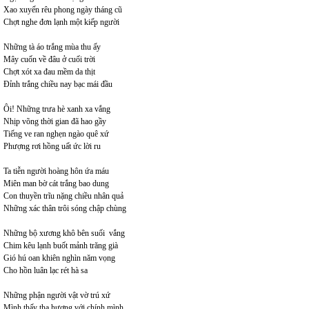
Xao xuyến rêu phong ngày tháng cũ
Chợt nghe đơn lạnh một kiếp người
Những tà áo trắng mùa thu ấy
Mây cuốn về đâu ở cuối trời
Chợt xót xa đau mềm da thịt
Đỉnh trắng chiều nay bạc mái đầu
Ôi! Những trưa hè xanh xa vắng
Nhịp võng thời gian đã hao gầy
Tiếng ve ran nghẹn ngào quê xứ
Phượng rơi hồng uất ức lời ru
Ta tiễn người hoàng hôn ứa máu
Miên man bờ cát trắng bao dung
Con thuyền trĩu nặng chiều nhân quả
Những xác thân trôi sóng chập chùng
Những bộ xương khô bên suối vắng
Chim kêu lạnh buốt mảnh trăng già
Gió hú oan khiên nghìn năm vọng
Cho hồn luân lạc rét hà sa
Những phận người vật vờ trú xứ
Mình thấy tha hương với chính mình