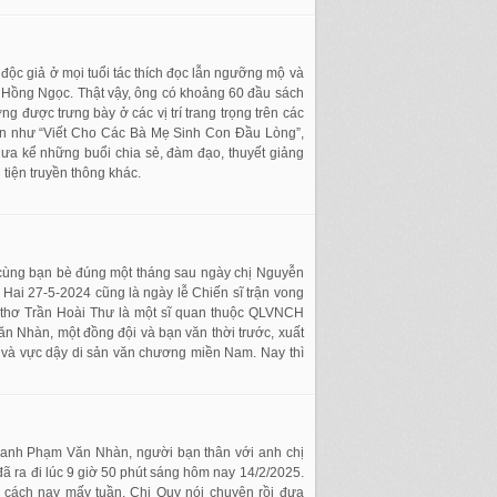
 độc giả ở mọi tuổi tác thích đọc lẫn ngưỡng mộ và
Đỗ Hồng Ngọc. Thật vậy, ông có khoảng 60 đầu sách
g được trưng bày ở các vị trí trang trọng trên các
 lần như “Viết Cho Các Bà Mẹ Sinh Con Đầu Lòng”,
hưa kể những buổi chia sẻ, đàm đạo, thuyết giảng
 tiện truyền thông khác.
cùng bạn bè đúng một tháng sau ngày chị Nguyễn
Hai 27-5-2024 cũng là ngày lễ Chiến sĩ trận vong
 thơ Trần Hoài Thư là một sĩ quan thuộc QLVNCH
ăn Nhàn, một đồng đội và bạn văn thời trước, xuất
 và vực dậy di sản văn chương miền Nam. Nay thì
ho anh Phạm Văn Nhàn, người bạn thân với anh chị
ã ra đi lúc 9 giờ 50 phút sáng hôm nay 14/2/2025.
 cách nay mấy tuần. Chị Quy nói chuyện rồi đưa