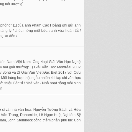
 nói được gì...
căn phòng” [1] của anh Phạm Cao Hoàng ghi gửi anh
nâng ly / chúc mừng một bức tranh vừa hoàn tất /
g xa đến /
 miền Nam Việt Nam. Ông đoạt Giải Văn Học Nghệ
hai giải thưởng: 1) Giải Văn Học Montréal 2002
Sóng và 2) Giải Văn Việt Đặc Biệt 2017 với Cửu
 trùng hợp thật ngẫu nhiên khi tạp chí văn học
i thiệu Bác sĩ / Nhà văn / Nhà hoạt động môi sinh
ơn.
hệ sĩ và nhà văn hóa: Nguyễn Tường Bách và Hứa
n Văn Trung, Dohamide, Lê Ngọc Huệ, Nghiêm Sỹ
Nam, John Steinbeck cộng thêm phần phụ lục Con