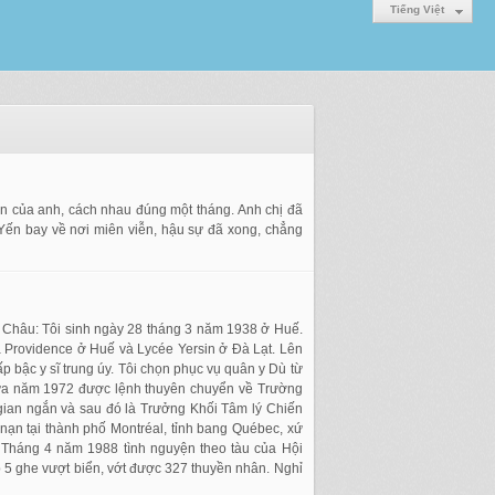
Tiếng Việt
ến của anh, cách nhau đúng một tháng. Anh chị đã
 Yến bay về nơi miên viễn, hậu sự đã xong, chẳng
ng Châu: Tôi sinh ngày 28 tháng 3 năm 1938 ở Huế.
 la Providence ở Huế và Lycée Yersin ở Đà Lạt. Lên
p bậc y sĩ trung úy. Tôi chọn phục vụ quân y Dù từ
Giữa năm 1972 được lệnh thuyên chuyển về Trường
gian ngắn và sau đó là Trưởng Khối Tâm lý Chiến
n tại thành phố Montréal, tỉnh bang Québec, xứ
 Tháng 4 năm 1988 tình nguyện theo tàu của Hội
5 ghe vượt biển, vớt được 327 thuyền nhân. Nghỉ