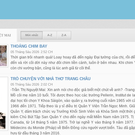
ỆT MAI
Mới nhất
A-Z
Z-A
THOÁNG CHIM BAY
05 Tháng Sáu 2026
2:52 CH
Thời gian trôi nhanh quá! Loay hoay đã đến ngày Đại tường của chị, rồi đ
đến và rời cõi đời này như đôi chim liền cánh, luôn ở bên nhau. Khi chim
còn chi vướng bận, cũng là lúc anh giã từ cõi thế.
TRÒ CHUYỆN VỚI NHÀ THƠ TRANG CHÂU
05 Tháng Sáu 2026
2:02 CH
-Trần Thị Nguyệt Mai: Xin anh nói cho độc giả biết một chút về anh? -Tra
Mồ côi mẹ năm 10 tuổi. Tôi được theo học các trường Pellerin, Institut de
đại học tôi chọn Y Khoa Sàigòn, vào quân y, ra trường cuối năm 1965 với cấ
1966 đến 1971. Tiếp theo là y sĩ điều trị Quân Y Viện Trần Ngọc Minh. 
Quân Y, đảm trách chức vụ Trưởng Khối Sinh Viên và Khóa Sinh một thời 
kiêm Chủ Bút Tập San Quân Y cho đến ngày mất Miền Nam năm 1975. Tị nạ
Canada, từ 14 tháng 5 năm 1975. Trở lại nghề Y vào tháng 9 năm 1977.
Médecins du Monde (Pháp) về Biển Đông cứu người vượt biển. Tàu đã gặp 
hưu từ đầu tháng 3 năm 2016.