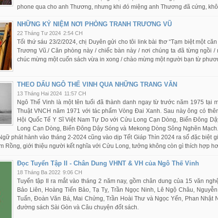
phone qua cho anh Thương, nhưng khi đó miệng anh Thương đã cứng, không
NHỮNG KỶ NIỆM NƠI PHÒNG TRANH TRƯƠNG VŨ
22 Tháng Tư 2024
2:54 CH
Tối thứ sáu 23/2/2024, chị Duyên gửi cho tôi link bài thơ “Tạm biệt một 
Trương Vũ./ Căn phòng này / chiếc bàn này / nơi chúng ta đã từng ngồi / 
chúc mừng một cuốn sách vừa in xong / chào mừng một người bạn từ phươn
THEO DẤU NGÔ THẾ VINH QUA NHỮNG TRANG VĂN
13 Tháng Hai 2024
11:57 CH
Ngô Thế Vinh là một tên tuổi đã thành danh ngay từ trước năm 1975 tại
Thuật VNCH năm 1971 với tác phẩm Vòng Đai Xanh. Sau này ông có thêm 
Hội Quốc Tế Y Sĩ Việt Nam Tự Do với Cửu Long Cạn Dòng, Biển Đông Dậy 
Long Cạn Dòng, Biển Đông Dậy Sóng và Mekong Dòng Sông Nghẽn Mạch. Một
gữ phát hành vào tháng 2-2024 cũng vào dịp Tết Giáp Thìn 2024 ra số đặc biệt giớ
 Rồng, giới thiệu người kết nghĩa với Cửu Long, tưởng không còn gì thích hợp h
Đọc Tuyển Tập II - Chân Dung VHNT & VH của Ngô Thế Vinh
18 Tháng Ba 2022
9:06 CH
Tuyển tập II ra mắt vào tháng 2 năm nay, gồm chân dung của 15 văn ng
Bảo Liên, Hoàng Tiến Bảo, Tạ Tỵ, Trần Ngọc Ninh, Lê Ngộ Châu, Nguyễ
Tuấn, Đoàn Văn Bá, Mai Chửng, Trần Hoài Thư và Ngọc Yến, Phan Nhật 
đường sách Sài Gòn và Câu chuyện đốt sách.