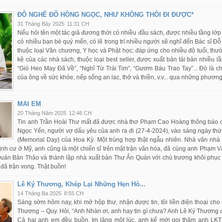
ĐỖ NGHÊ ĐỖ HỒNG NGỌC, NHƯ KHÔNG THÔI ĐI ĐƯỢC*
31 Tháng Bảy 2025
11:31 CH
Nếu hỏi tên một tác giả đương thời có nhiều đầu sách, được nhiều tầng lớp
có nhiều bạn bè quý mến, có lẽ trong trí nhiều người sẽ nghĩ đến Bác sĩ 
thuộc loại Văn chương, Y học và Phật học; đáp ứng cho nhiều độ tuổi, thườn
kệ của các nhà sách, thuộc loại best seller, được xuất bản tái bản nhiều
“Gió Heo May Đã Về”, “Nghĩ Từ Trái Tim”, “Gươm Báu Trao Tay”... Đó là c
của ông về sức khỏe, nếp sống an lạc, thở và thiền, v.v... qua những phương
MAI EM
20 Tháng Năm 2025
12:46 CH
Tin anh Trần Hoài Thư mất đã được nhà thơ Phạm Cao Hoàng thông báo 
Ngọc Yến, người vợ dấu yêu của anh ra đi (27-4-2024), vào sáng ngày thứ 
(Memorial Day) của Hoa Kỳ. Một trùng hợp thật ngẫu nhiên. Nhà văn nhà
ịnh cư ở Mỹ, anh cũng là một chiến sĩ trên mặt trận văn hóa, đã cùng anh Phạm V
Quán Bản Thảo và thành lập nhà xuất bản Thư Ấn Quán với chủ trương khôi phục
 đã trận vong. Thật buồn!
Lê Ký Thương, Khép Lại Những Hẹn Hò...
14 Tháng Ba 2025
8:55 CH
Sáng sớm hôm nay, khi mở hộp thư, nhận được tin, tôi liền điện thoại c
Thương – Quy. Hỏi, “Anh Nhàn ơi, anh hay tin gì chưa? Anh Lê Ký Thương đ
Cả hai anh em đều buồn. Im lặng một lúc, anh kể mới gọi thăm anh LKT