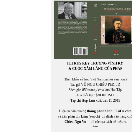
CHIÊU ANH NGUYỄN
CHÍNH ĐẠO
CHÍNH ĐẠO VŨ NGỰ CHIÊU
Christine Falkenland
CHU LYNH
Chu Thái Yến
CHU THỤY NGUYÊN
CHU VƯƠNG MIỆN
Chu Xuân Giao
Chu Xuân Giao chuyển ngữ
CHUNG LÊ
PETRUS KEY TRƯƠNG VĨNH KÝ
Chuyển ngữ: TUYẾT LINH
& CUỘC XÂM LĂNG CỦA PHÁP
Chuyển ngữ: TUYẾT LINH
Chuyển Việt ngữ BẠT XỨ
(Biên khảo sử học Việt Nam xã hội văn hóa.)
Claire Simon
Tác giả VŨ NGỰ CHIÊU PhD, JD
Claudia Zilletti
Sách gần 850 trang / chia làm Hai Tập
CỔ NGƯ
Gía mỗi tập :
$30.00
USD
CỔ NGƯ chuyển ngữ
Tạp chí Hợp-Lưu xuất bản 11-2019
Cristan Cortez
CRIXUS YUEN
Hiện có bán qua
hệ thống phát hành:
LuLu.com
Cù Hựu
và trên phần tìm kiếm (search) thì đánh vào hàng ch
Cung Tích Biền
Chieu Ngu Vu
thì các tựa sách sẽ hiện ra.
***