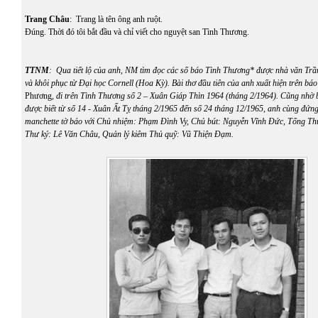
Trang Châu
: Trang là tên ông anh ruột.
Đúng. Thời đó tôi bắt đầu và chỉ viết cho nguyệt san Tình Thương.
TTNM
: Qua tiết lộ của anh, NM tìm đọc các số báo Tình Thương* được nhà văn Tr
và khôi phục từ Đại học Cornell (Hoa Kỳ). Bài thơ đầu tiên của anh xuất hiện trên báo
Phương
, đi trên Tình Thương số 2 – Xuân Giáp Thìn 1964 (tháng 2/1964). Cũng nhờ 
được biết từ số 14 - Xuân Ất Tỵ tháng 2/1965 đến số 24 tháng 12/1965, anh cùng đứn
manchette tờ báo với Chủ nhiệm: Phạm Đình Vy, Chủ bút: Nguyễn Vĩnh Đức, Tổng Th
Thư ký: Lê Văn Châu, Quản lý kiêm Thủ quỹ: Vũ Thiện Đạm.