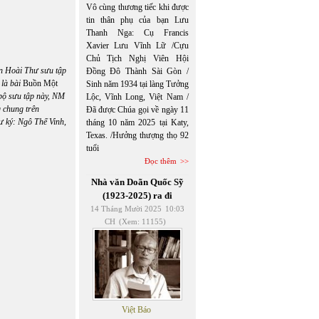
Vô cùng thương tiếc khi được
tin thân phụ của bạn Lưu
Thanh Nga: Cụ Francis
Xavier Lưu Vĩnh Lữ /Cựu
Chủ Tịch Nghị Viên Hội
ần Hoài Thư sưu tập
Đồng Đô Thành Sài Gòn /
 là bài
Buồn Một
Sinh năm 1934 tại làng Tưởng
bộ sưu tập này, NM
Lộc, Vĩnh Long, Việt Nam /
g chung trên
Đã được Chúa gọi về ngày 11
ư ký: Ngô Thế Vinh,
tháng 10 năm 2025 tại Katy,
Texas. /Hưởng thượng thọ 92
tuổi
Đọc thêm
Nhà văn Doãn Quốc Sỹ
(1923-2025) ra đi
14 Tháng Mười 2025
10:03
CH
(Xem: 11155)
Việt Báo