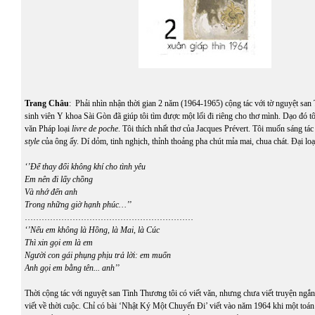
Trang Châu
: Phải nhìn nhận thời gian 2 năm (1964-1965) cộng tác với tờ nguyệt sa
sinh viên Y khoa Sài Gòn đã giúp tôi tìm được một lối đi riêng cho thơ mình. Dạo đó t
văn Pháp loại
livre de poche
. Tôi thích nhất thơ của Jacques Prévert. Tôi muốn sáng tác
style
của ông ấy. Dí dỏm, tinh nghịch, thỉnh thoảng pha chút mỉa mai, chua chát. Đại loạ
‘’Để thay đổi không khí cho tình yêu
Em nên đi lấy chồng
Và nhớ đến anh
Trong những giờ hạnh phúc…’’
……………………………………………………
‘’Nếu em không là Hồng, là Mai, là Cúc
Thì xin gọi em là em
Người con gái phụng phịu trả lời: em muốn
Anh gọi em bằng tên.
.
.
anh’’
Thời cộng tác với nguyệt san Tình Thương tôi có viết văn, nhưng chưa viết truyện ngắn
viết về thời cuộc. Chỉ có bài ‘Nhật Ký Một Chuyến Đi’ viết vào năm 1964 khi một toán 