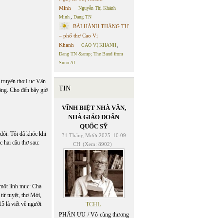
Minh
Nguyễn Thị Khánh
Minh
,
Dang TN
BÀI HÀNH THÁNG TƯ
– phổ thơ Cao Vị
Khanh
CAO VỊ KHANH
,
Dang TN &amp; The Band from
Suno AI
n truyện thơ Lục Vân
TIN
ông. Cho đến bây giờ
VĨNH BIỆT NHÀ VĂN,
NHÀ GIÁO DOÃN
QUỐC SỸ
đói. Tôi đã khóc khi
31 Tháng Mười 2025
10:09
 hai câu thơ sau:
CH
(Xem: 8902)
à một linh mục: Cha
 tứ tuyệt, thơ Mới,
 15 là viết về người
TCHL
PHÂN ƯU / Vô cùng thương