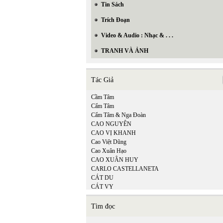
Tin Sách
Trích Đoạn
Video & Audio : Nhạc & . . .
TRANH VÀ ẢNH
Tác Giả
Cầm Tâm
Cẩm Tâm
Cẩm Tâm & Nga Đoàn
CAO NGUYÊN
CAO VỊ KHANH
Cao Việt Dũng
Cao Xuân Hạo
CAO XUÂN HUY
CARLO CASTELLANETA
CÁT DU
CÁT VY
Catherine Cusset
CHÂN PHƯƠNG
Tìm đọc
Chân Phương
Chen-Kung Ho