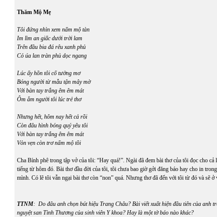
Thăm Mộ Mẹ
Tôi đứng nhìn xem nấm mộ tàn
Im lìm an giấc dưới trời lam
Trên đầu bia đá rêu xanh phủ
Cỏ úa lan tràn phủ dọc ngang
Lúc ấy hồn tôi cố tưởng mơ
Bóng người từ mẫu tận mây mờ
Với bàn tay trắng êm êm mát
Ôm ẵm người tôi lúc trẻ thơ
Nhưng hết, hôm nay hết cả rồi
Còn đâu hình bóng quý yêu tôi
Với bàn tay trắng êm êm mát
Vỏn vẹn còn trơ nấm mộ tồi
Cha Bính phê trong tập vở của tôi: “Hay quá!”. Ngài đã đem bài thơ của tôi đọc cho cả 
tiếng từ hôm đó. Bài thơ đầu đời của tôi, tôi chưa bao giờ gởi đăng báo hay cho in trong
mình. Có lẽ tôi vẫn ngại bài thơ còn “non” quá. Nhưng thơ đã đến với tôi từ đó và sẽ ở 
TTNM
: Do đâu anh chọn bút hiệu Trang Châu? Bài viết xuất hiện đầu tiên của anh tr
nguyệt san Tình Thương của sinh viên Y khoa? Hay là một tờ báo nào khác?