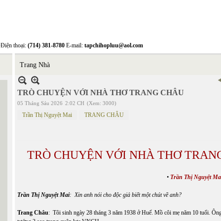
Điện thoại:
(714) 381-8780
E-mail:
tapchihopluu@aol.com
Trang Nhà
TRÒ CHUYỆN VỚI NHÀ THƠ TRANG CHÂU
05 Tháng Sáu 2026
2:02 CH
(Xem: 3000)
Trần Thị Nguyệt Mai
TRANG CHÂU
TRÒ CHUYỆN VỚI NHÀ THƠ TRAN
•
Trần Thị Nguyệt Ma
Trần Thị Nguyệt Mai
: Xin anh nói cho độc giả biết một chút về anh?
Trang Châu
: Tôi sinh ngày 28 tháng 3 năm 1938 ở Huế. Mồ côi mẹ năm 10 tuổi. Ông 