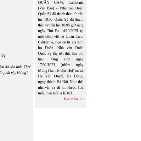
QUẬN CAM, California
(Việt Báo) -- Nhà văn Doãn
Quốc Sỹ đã thanh thản từ trần
lúc 10:05 Quốc Sỹ đã thanh
thản từ trần lúc 10:05 giờ sáng
ngày Thứ Ba 14/10/2025 tại
một bệnh viện ở Quận Cam,
California, theo tin từ gia đình
họ Doãn. Nhà văn Doãn
Quốc Sỹ lấy tên thật làm bút
 Vy.
hiệu. Ông sinh ngày
17/02/1923 (nhằm ngày
khi đã vào lính. Thời
Mùng Hai Tết Quí Hợi) tại xã
 Có phải vậy không?
Hạ Yên Quyết, Hà Đông,
ngoại thành Hà Nội. Như thế,
nhà văn ra đi khi được 102
tuổi, theo tuổi ta là 103.
Đọc thêm