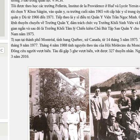
tướng 3 sao trong quân lực VNCH.
Tôi được theo học các trường Pellerin, Institut de la Providence ở Huế và Lycée Yersin
tôi chọn Y Khoa Sàigòn, vào quân y, ra trường cuối năm 1965 với cấp bậc y sĩ trung ú
quân y Dù từ 1966 đến 1971. Tiếp theo là y sĩ điều trị Quân Y Viện Trần Ngọc Minh
lệnh thuyên chuyển về Trường Quân Y, đảm trách chức vụ Trưởng Khối Sinh Viên và 
gian ngắn và sau đó là Trưởng Khối Tâm lý Chiến kiêm Chủ Bút Tập San Quân Y cho
Nam năm 1975.
Tị nạn tại thành phố Montréal, tỉnh bang Québec, xứ Canada, từ 14 tháng 5 năm 1975. 
tháng 9 năm 1977. Tháng 4 năm 1988 tình nguyện theo tàu của Hội Médecins du Mond
Đông cứu người vượt biển. Tàu đã gặp 5 ghe vượt biển, vớt được 327 thuyền nhân. Ng
3 năm 2016.