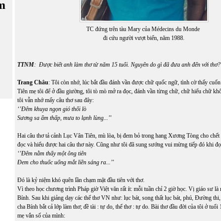
m
TC đứng trên tàu Mary của Médecins du Monde
đi cứu người vượt biển, năm 1988.
TTNM
: Được biết anh làm thơ từ năm 15 tuổi. Nguyên do gì đã đưa anh đến với thơ?
Trang Châu
: Tôi còn nhớ, lúc bắt đầu đánh vần được chữ quốc ngữ, tình cờ thấy cuố
Tiên mẹ tôi để ở đầu giường, tôi tò mò mở ra đọc, đánh vần từng chữ, chữ hiểu chữ kh
tôi vẫn nhớ mấy câu thơ sau đây:
‘’Đêm khuya ngọn gió thổi lò
Sương sa ẩm thấp, mưa to lạnh lùng.
.
.’’
Hai câu thơ tả cảnh Lục Vân Tiên, mù lòa, bị đem bỏ trong hang Xương Tòng cho chết 
đọc và hiểu được hai câu thơ này. Cũng như tôi đã sung sướng vui mừng tiếp đó khi đọc
‘’Đêm nằm thấy một ông tiên
Đem cho thuốc uống mắt liền sáng ra
.
..’’
Đó là kỷ niệm khó quên lần chạm mặt đầu tiên với thơ.
Vì theo học chương trình Pháp giờ Việt văn rất ít: mỗi tuần chỉ 2 giờ học. Vị giáo sư l
Bính. Sau khi giảng dạy các thể thơ VN như: lục bát, song thất lục bát, phú, Đường thi,
cha Bính bắt cả lớp làm thơ; đề tài : tự do, thể thơ : tự do. Bài thơ đầu đời của tôi ở tuổi
mẹ vắn số của mình: