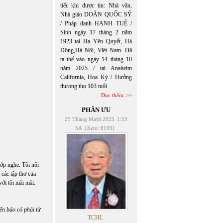
tiếc khi được tin: Nhà văn,
Nhà giáo DOÃN QUỐC SỸ
/ Pháp danh HẠNH TUỆ /
Sinh ngày 17 tháng 2 năm
1923 tại Hạ Yên Quyết, Hà
Đông,Hà Nội, Việt Nam. Đã
tạ thế vào ngày 14 tháng 10
năm 2025 / tại Anaheim
California, Hoa Kỳ / Hưởng
thượng thọ 103 tuổi
Đọc thêm
PHÂN ƯU
25 Tháng Mười 2025
1:53
SA
(Xem: 8199)
lớp nghe. Tôi nổi
 các tập thơ của
với tôi mãi mãi.
ên báo có phải từ
TCHL