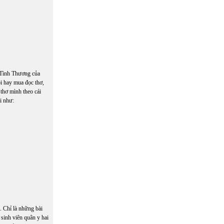
n Tình Thương của
ôi hay mua đọc thơ,
 thơ mình theo cái
i như:
. Chỉ là những bài
sinh viên quân y hai