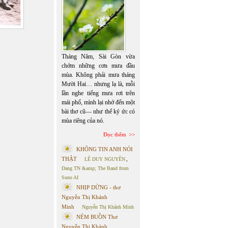
Tháng Năm, Sài Gòn vừa
chớm những cơn mưa đầu
mùa. Không phải mưa tháng
Mười Hai… nhưng lạ là, mỗi
lần nghe tiếng mưa rơi trên
mái phố, mình lại nhớ đến một
bài thơ cũ— như thể ký ức có
mùa riêng của nó.
Đọc thêm
KHÔNG TIN ANH NÓI
THẬT
LÊ DUY NGUYÊN
,
Dang TN &amp; The Band from
Suno AI
NHỊP DỪNG - thơ
Nguyễn Thị Khánh
Minh
Nguyễn Thị Khánh Minh
NÉM BUỒN Thơ
Nguyễn Thị Khánh