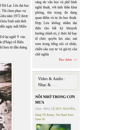
sáng tác văn học và phê bình
 ở Đà Lạt. Lên đại học
nghệ thuật, với tinh thần khai
y. Tôi chọn phục vụ
phóng, tôn trọng đa dạng
. Giữa năm 1972 được
quan điểm và tự do học thuật.
Khóa Sinh một thời
Hợp Lưu không nhằm đại
 đến ngày mất Miền
diện cho bất kỳ khuynh
hướng chính trị, ý thức hệ hay
Trở lại nghề Y vào
tổ chức quyền lực nào, mà
e (Pháp) về Biển
xem trọng tiếng nói cá nhân,
hỉ hưu từ đầu tháng
chiều sâu suy tư và giá trị của
chữ nghĩa
Đọc thêm
Video & Audio :
Nhạc & . . .
NỖI NHỚ TRONG CƠN
MƯA
(Xem: 3691)
LÊ DUY NGUYÊN
,
Dang TN &amp; The Band from
Suno AI