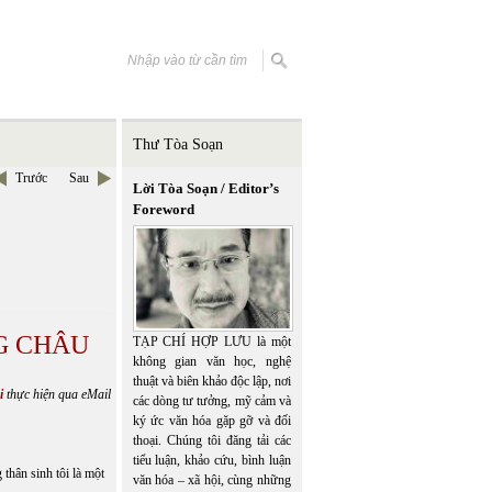
Thư Tòa Soạn
Trước
Sau
Lời Tòa Soạn / Editor’s
Foreword
G CHÂU
TẠP CHÍ HỢP LƯU là một
không gian văn học, nghệ
thuật và biên khảo độc lập, nơi
i
thực hiện qua eMail
các dòng tư tưởng, mỹ cảm và
ký ức văn hóa gặp gỡ và đối
thoại. Chúng tôi đăng tải các
tiểu luận, khảo cứu, bình luận
thân sinh tôi là một
văn hóa – xã hội, cùng những