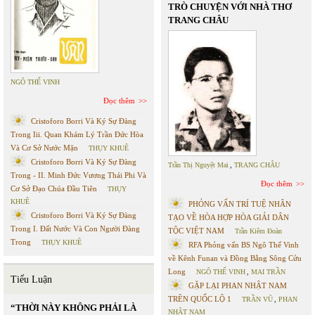
TRÒ CHUYỆN VỚI NHÀ THƠ
TRANG CHÂU
NGÔ THẾ VINH
Đọc thêm
Cristoforo Borri Và Ký Sự Đàng
Trong Iii. Quan Khám Lý Trần Đức Hòa
Và Cơ Sở Nước Mặn
THỤY KHUÊ
Cristoforo Borri Và Ký Sự Đàng
Trần Thị Nguyệt Mai
,
TRANG CHÂU
Trong - II. Minh Đức Vương Thái Phi Và
Đọc thêm
Cơ Sở Đạo Chúa Đầu Tiên
THỤY
KHUÊ
PHỎNG VẤN TRÍ TUỆ NHÂN
Cristoforo Borri Và Ký Sự Đàng
TẠO VỀ HÒA HỢP HÒA GIẢI DÂN
Trong I. Đất Nước Và Con Người Đàng
TỘC VIỆT NAM
Trần Kiêm Đoàn
Trong
THỤY KHUÊ
RFA Phỏng vấn BS Ngô Thế Vinh
về Kênh Funan và Đồng Bằng Sông Cửu
Long
NGÔ THẾ VINH
,
MAI TRẦN
Tiểu Luận
GẶP LẠI PHAN NHẬT NAM
TRÊN QUỐC LỘ 1
TRẦN VŨ
,
PHAN
“THỜI NÀY KHÔNG PHẢI LÀ
NHẬT NAM