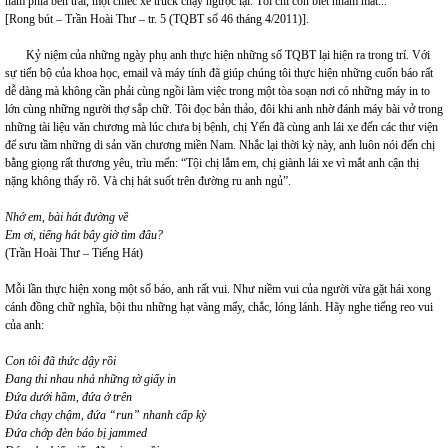
nằm phía bên trái, một chiếc xe truck chạy ngược lại. Tôi chỉ còn biết nhắm mắt...”
[Rong bút – Trần Hoài Thư – tr. 5 (TQBT số 46 tháng 4/2011)].
Kỷ niệm của những ngày phụ anh thực hiện những số TQBT lại hiện ra trong trí. Với
sự tiến bộ của khoa học, email và máy tính đã giúp chúng tôi thực hiện những cuốn báo rất
dễ dàng mà không cần phải cùng ngồi làm việc trong một tòa soạn nơi có những máy in to
lớn cùng những người thợ sắp chữ. Tôi đọc bản thảo, đôi khi anh nhờ đánh máy bài vở trong
những tài liệu văn chương mà lúc chưa bị bệnh, chị Yến đã cùng anh lái xe đến các thư viện
để sưu tầm những di sản văn chương miền Nam. Nhắc lại thời kỳ này, anh luôn nói đến chị
bằng giọng rất thương yêu, trìu mến: “Tội chị lắm em, chị giành lái xe vì mắt anh cận thị
nặng không thấy rõ. Và chị hát suốt trên đường ru anh ngủ”.
Nhớ em, bài hát đường về
Em ơi, tiếng hát bây giờ tìm đâu?
(Trần Hoài Thư – Tiếng Hát)
Mỗi lần thực hiện xong một số báo, anh rất vui. Như niềm vui của người vừa gặt hái xong
cánh đồng chữ nghĩa, bội thu những hạt vàng mẩy, chắc, lóng lánh. Hãy nghe tiếng reo vui
của anh:
Con tôi đã thức dậy rồi
Đang thi nhau nhả những tờ giấy in
Đứa dưới hầm, đứa ở trên
Đứa chạy chậm, đứa “run” nhanh cấp kỳ
Đứa chớp đèn báo bị jammed