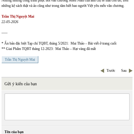
Nhưng những công trình phục hồi văn chương Miền Nam của anh chị sẽ mãi còn đó, trên
những kệ sách thật và ảo cũng như trong tâm biết bao người Việt yêu mến văn chương.
Trần Thị Nguyệt Mai
22-05-2026
-----
* Ấn bản đặc biệt Tạp chí TQBT, tháng 5/2021: Mai Thảo – Bài viết ở trang cuối
** Giai Phẩm TQBT tháng 12-2023: Mai Thảo – Hạt vàng đã mất
Trần Thị Nguyệt Mai
Trước
Sau
Gửi ý kiến của bạn
Tên của bạn