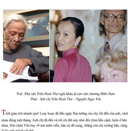
Trái: Nhà văn Trần Hoài Thư ngồi khâu di sản văn chương Miền Nam
Phải: Anh chị Trần Hoài Thư – Nguyễn Ngọc Yến
T
hời gian trôi nhanh quá! Loay hoay đã đến ngày Đại tường của chị, rồi đến của anh, cách
nhau đúng một tháng. Anh chị đã đến và rời cõi đời này như đôi chim liền cánh, luôn ở bên
nhau. Khi chim Yến bay về nơi miên viễn, hậu sự đã xong, chẳng còn chi vướng bận, cũng
là lúc anh giã từ cõi thế.