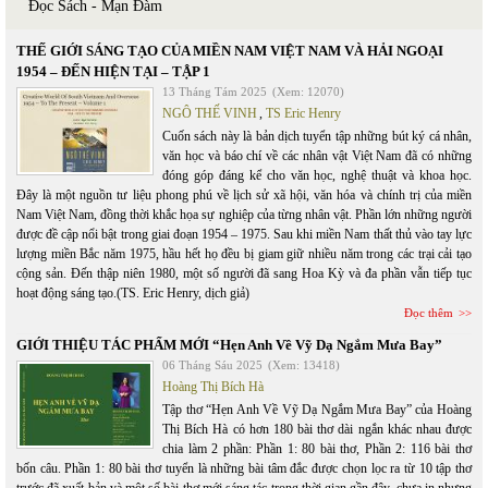
Đọc Sách - Mạn Đàm
THẾ GIỚI SÁNG TẠO CỦA MIỀN NAM VIỆT NAM VÀ HẢI NGOẠI
1954 – ĐẾN HIỆN TẠI – TẬP 1
13 Tháng Tám 2025
(Xem: 12070)
NGÔ THẾ VINH
,
TS Eric Henry
Cuốn sách này là bản dịch tuyển tập những bút ký cá nhân,
văn học và báo chí về các nhân vật Việt Nam đã có những
đóng góp đáng kể cho văn học, nghệ thuật và khoa học.
Đây là một nguồn tư liệu phong phú về lịch sử xã hội, văn hóa và chính trị của miền
Nam Việt Nam, đồng thời khắc họa sự nghiệp của từng nhân vật. Phần lớn những người
được đề cập nổi bật trong giai đoạn 1954 – 1975. Sau khi miền Nam thất thủ vào tay lực
lượng miền Bắc năm 1975, hầu hết họ đều bị giam giữ nhiều năm trong các trại cải tạo
cộng sản. Đến thập niên 1980, một số người đã sang Hoa Kỳ và đa phần vẫn tiếp tục
hoạt động sáng tạo.(TS. Eric Henry, dịch giả)
Đọc thêm
GIỚI THIỆU TÁC PHẨM MỚI “Hẹn Anh Về Vỹ Dạ Ngắm Mưa Bay”
06 Tháng Sáu 2025
(Xem: 13418)
Hoàng Thị Bích Hà
Tập thơ “Hẹn Anh Về Vỹ Dạ Ngắm Mưa Bay” của Hoàng
Thị Bích Hà có hơn 180 bài thơ dài ngắn khác nhau được
chia làm 2 phần: Phần 1: 80 bài thơ, Phần 2: 116 bài thơ
bốn câu. Phần 1: 80 bài thơ tuyển là những bài tâm đắc được chọn lọc ra từ 10 tập thơ
trước đã xuất bản và một số bài thơ mới sáng tác trong thời gian gần đây, chưa in nhưng