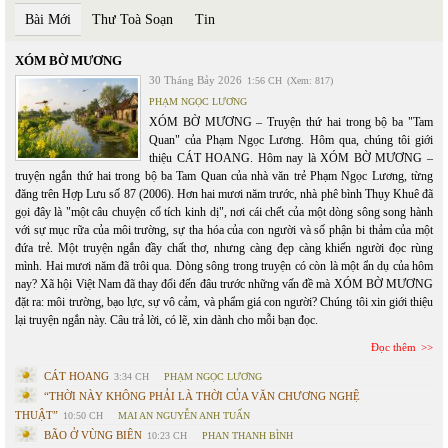
Bài Mới
Thư Toà Soạn
Tin
XÓM BỜ MƯƠNG
30 Tháng Bảy 2026
1:56 CH
(Xem: 817)
PHẠM NGỌC LƯƠNG
XÓM BỜ MƯƠNG – Truyện thứ hai trong bộ ba "Tam
Quan" của Phạm Ngọc Lương. Hôm qua, chúng tôi giới
thiệu CÁT HOANG. Hôm nay là XÓM BỜ MƯƠNG –
truyện ngắn thứ hai trong bộ ba Tam Quan của nhà văn trẻ Phạm Ngọc Lương, từng
đăng trên Hợp Lưu số 87 (2006). Hơn hai mươi năm trước, nhà phê bình Thụy Khuê đã
gọi đây là "một câu chuyện cổ tích kinh dị", nơi cái chết của một dòng sông song hành
với sự mục rữa của môi trường, sự tha hóa của con người và số phận bi thảm của một
đứa trẻ. Một truyện ngắn đầy chất thơ, nhưng càng đẹp càng khiến người đọc rùng
mình. Hai mươi năm đã trôi qua. Dòng sông trong truyện có còn là một ẩn dụ của hôm
nay? Xã hội Việt Nam đã thay đổi đến đâu trước những vấn đề mà XÓM BỜ MƯƠNG
đặt ra: môi trường, bạo lực, sự vô cảm, và phẩm giá con người? Chúng tôi xin giới thiệu
lại truyện ngắn này. Câu trả lời, có lẽ, xin dành cho mỗi bạn đọc.
Đọc thêm
CÁT HOANG
3:34 CH
PHẠM NGỌC LƯƠNG
“THỜI NÀY KHÔNG PHẢI LÀ THỜI CỦA VĂN CHƯƠNG NGHỆ
THUẬT”
10:50 CH
MAI AN NGUYỄN ANH TUẤN
BÃO Ở VÙNG BIÊN
10:23 CH
PHAN THANH BÌNH