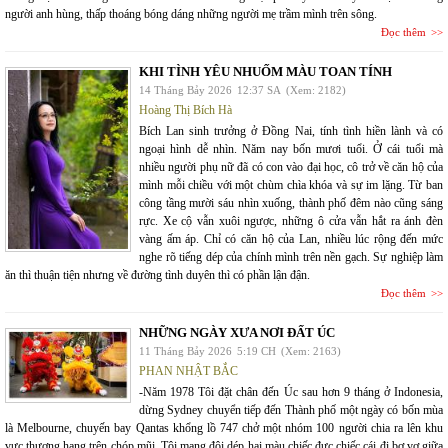
người anh hùng, thấp thoáng bóng dáng những người mẹ trầm mình trên sông.
Đọc thêm
KHI TÌNH YÊU NHUỐM MÀU TOAN TÍNH
14 Tháng Bảy 2026
12:37 SA
(Xem: 2182)
Hoàng Thị Bích Hà
Bích Lan sinh trưởng ở Đồng Nai, tính tình hiền lành và có
ngoại hình dễ nhìn. Năm nay bốn mươi tuổi. Ở cái tuổi mà
nhiều người phụ nữ đã có con vào đại học, cô trở về căn hộ của
mình mỗi chiều với một chùm chìa khóa và sự im lặng. Từ ban
công tầng mười sáu nhìn xuống, thành phố đêm nào cũng sáng
rực. Xe cộ vẫn xuôi ngược, những ô cửa vẫn hắt ra ánh đèn
vàng ấm áp. Chỉ có căn hộ của Lan, nhiều lúc rộng đến mức
nghe rõ tiếng dép của chính mình trên nền gạch. Sự nghiệp làm
ăn thì thuận tiện nhưng về đường tình duyên thì có phần lận đận.
Đọc thêm
NHỮNG NGÀY XƯA NƠI ĐẤT ÚC
11 Tháng Bảy 2026
5:19 CH
(Xem: 2163)
PHAN NHẬT BẮC
-Năm 1978 Tôi đặt chân đến Úc sau hơn 9 tháng ở Indonesia,
dừng Sydney chuyển tiếp đến Thành phố một ngày có bốn mùa
là Melbourne, chuyến bay Qantas khổng lồ 747 chở một nhóm 100 người chia ra lên khu
vực thượng hạng trên chóp mũi. Tôi mang đôi dép hai màu chiếc đực chiếc cái đi bơ vơ giữa