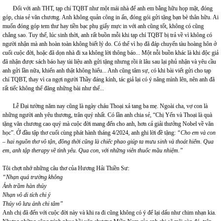
Đối với anh THT, tạp chí TQBT như một mái nhà để anh em bằng hữu họp mặt, đóng
góp, chia sẻ văn chương. Anh không quản công in ấn, đóng gói gửi tặng bạn bè thân hữu. Ai
muốn đóng góp tem thư hay tiền bạc phụ giấy mực in với anh cũng tốt, không có cũng
chẳng sao. Tuy thế, lúc sinh thời, anh rất buồn mỗi khi tạp chí TQBT bị trả về vì không có
người nhận mà anh hoàn toàn không biết lý do. Có thể vì họ đã đáp chuyến tàu hoàng hôn ở
cuối cuộc đời, hoặc đã dọn nhà đi xa không lời thông báo... Một nỗi buồn khác là khi độc giả
đã nhận được sách báo hay tài liệu anh gửi tặng nhưng rồi ít lâu sau lại phủ nhận và yêu cầu
anh gửi lần nữa, khiến anh thật không hiểu... Anh cũng tâm sự, có khi bài viết gửi cho tạp
chí TQBT, thay vì ca ngợi người Thầy đáng kính, tác giả lại có ý nâng mình lên, nên anh đã
rất tiếc không thể đăng những bài như thế...
Lễ Đại tường năm nay cũng là ngày cháu Thoại xả tang ba mẹ. Ngoài cha, vợ con là
những người anh yêu thương, trân quý nhất. Có lần anh chia sẻ, “Chị Yến và Thoại là quà
tặng văn chương cao quý mà cuộc đời mang đến cho anh, hơn cả giải thưởng Nobel về văn
học”. Ở đầu tập thơ cuối cùng phát hành tháng 4/2024, anh ghi lời đề tặng:
“Cho em và con
– hai nguồn thơ vô tận, đồng thời cũng là chiếc phao giúp ta mưu sinh và thoát hiểm. Qua
em, anh tập therapy về tình yêu. Qua con, với những viên thuốc mầu nhiệm.”
Tôi chợt nhớ những câu thơ của Hương Hải Thiền Sư:
“Nhạn quá trường không
Ảnh trầm hàn thủy
Nhạn vô di tích chi ý
Thủy vô lưu ảnh chi tâm”
Anh chị đã đến với cuộc đời này và khi ra đi cũng không có ý để lại dấu như chim nhạn kia.