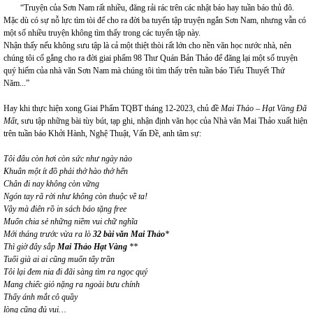
“Truyện của Sơn Nam rất nhiều, đăng rải rác trên các nhật báo hay tuần báo thủ đô.
Mặc dù có sự nỗ lực tìm tòi để cho ra đời ba tuyển tập truyện ngắn Sơn Nam, nhưng vẫn có
một số nhiều truyện không tìm thấy trong các tuyển tập này.
Nhận thấy nếu không sưu tập là cả một thiệt thòi rất lớn cho nền văn học nước nhà, nên
chúng tôi cố gắng cho ra đời giai phẩm 98 Thư Quán Bản Thảo để đăng lại một số truyện
quý hiếm của nhà văn Sơn Nam mà chúng tôi tìm thấy trên tuần báo Tiểu Thuyết Thứ
Năm...”
Hay khi thực hiện xong Giai Phẩm TQBT tháng 12-2023, chủ đề
Mai Thảo – Hạt Vàng Đã
Mất
, sưu tập những bài tùy bút, tạp ghi, nhận định văn học của Nhà văn Mai Thảo xuất hiện
trên tuần báo Khởi Hành, Nghệ Thuật, Vấn Đề, anh tâm sự:
Tôi đâu còn hơi còn sức như ngày nào
Khuân một ít đồ phải thở hào thở hển
Chân đi nay không còn vững
Ngón tay rã rời như không còn thuộc về ta!
Vậy mà điên rồ in sách báo tặng free
Muốn chia sẻ những niềm vui chữ nghĩa
Mới tháng trước vừa ra lò
32 bài văn Mai Thảo
*
Thì giờ đây sắp
Mai Thảo Hạt Vàng
**
Tuổi già ai ai cũng muốn tẩy trần
Tôi lại đem nia đi đãi sàng tìm ra ngọc quý
Mang chiếc giỏ nặng ra ngoài bưu chính
Thấy ánh mắt cô quầy
lòng cũng đủ vui…