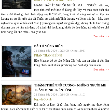
MAI AN NGUYỄN ANH TUẤN
MẢNH ĐẤT ÍT NGƯỜI NHIỀU MA… NGƯỜI, viết hoa,
theo tính chất triết học cả Đông lẫn Tây, và theo cách hiểu của
tâm lý đời thường nhiều biến động này là “Tử tế”, đang ít dần đi cùng với sự teo tóp của
Lương tri, sự lẩn trốn của cái Thiện, sự đánh mất Tình thương và Lòng trắc ẩn… Ma, theo
nghĩa khái quát về bản chất Ma Quỷ trong con người đang trỗi dậy, không chỉ là hình tượng
dọa nạt con trẻ nữa mà đang trở thành thế lực khủng khiếp đe dọa thống trị toàn bộ cơ chế
hoạt động lẫn tinh thần – đạo lý xã hội…
Đọc thêm
BÃO Ở VÙNG BIÊN
22 Tháng Bảy 2026
10:23 CH
(Xem: 1696)
PHAN THANH BÌNH
Bão Maysak đổ bộ vào Móng Cái / các bản tin điện tử dồn lên
trang nhất / suốt nhiều giờ chống bão / anh đợi bản tin em
Đọc thêm
THÁNH THIÊN NỮ TƯỚNG - NHỮNG NGƯỜI MẸ
TRẦM MÌNH TRÊN SÔNG
22 Tháng Bảy 2026
10:14 CH
(Xem: 1410)
Nguyệt Quỳnh
Đất nước ta khởi đi từ hình bóng một người mẹ thuở hồng
hoang. Lịch sử chúng ta khởi đi từ lời ru và những cuộc phân ly. Giữa huyền thoại về những