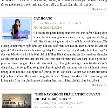
XÓM BỜ MƯƠNG đặt ra: môi trường, bạo lực, sự vô cảm, và phẩm giá con người? Chúng
tôi xin giới thiệu lại truyện ngắn này. Câu trả lời, có lẽ, xin dành cho mỗi bạn đọc.
Đọc thêm
CÁT HOANG
29 Tháng Bảy 2026
3:34 CH
(Xem: 877)
PHẠM NGỌC LƯƠNG
Có những tác phẩm không thuộc về một thời điểm. Chúng lặng
lẽ nằm lại trên trang giấy nhiều năm, rồi một ngày nào đó bỗng
hiện lên với sức nặng như thể vừa mới được viết hôm qua. Cát
Hoang là một truyện ngắn như vậy. Lần đầu xuất hiện trên Tạp chí Hợp Lưu bởi lối viết tối
giản, đứt đoạn như điện ảnh, ngôn ngữ đầy ký hiệu, và một thế giới nghệ thuật khiến người
đọc vừa bối rối vừa ám ảnh. Nhà phê bình Thụy Khuê từng nhận xét đây là một truyện ngắn
có cấu trúc của thơ hiện đại, nơi mỗi câu chữ đều trở thành một ám hiệu, buộc người đọc
phải đọc bằng trực giác nhiều hơn bằng cốt truyện. Trong thế giới ấy, có một bãi đất nổi giữa
dòng sông, một cộng đồng sống như chưa từng biết đến ánh sáng của văn minh, nơi trẻ em
không được học chữ, nơi người biết chữ bị gọi là "con điên", và nơi bạo lực dần trở thành
trật tự bình thường. Đó là một không gian hư cấu. Nhưng điều khiến Cát Hoang sống mãi
không nằm ở tính hư cấu ấy, mà ở khả năng đánh thức những câu hỏi chưa bao giờ cũ:
Đọc thêm
“THỜI NÀY KHÔNG PHẢI LÀ THỜI CỦA VĂN
CHƯƠNG NGHỆ THUẬT”
22 Tháng Bảy 2026
10:50 CH
(Xem: 1467)