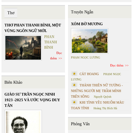
Truyện Ngắn
Thơ
XÓM BỜ MƯƠNG
THƠ PHAN THANH BÌNH, MỘT
VÙNG NGÔN NGỮ MỚI.
PHAN
THANH
BÌNH
Đọc
PHẠM NGỌC LƯƠNG
thêm
Đọc thêm
CÁT HOANG
PHẠM NGỌC
LƯƠNG
Biên Khảo
THÁNH THIÊN NỮ TƯỚNG -
NHỮNG NGƯỜI MẸ TRẦM MÌNH
GIÁO SƯ TRẦN NGỌC NINH
TRÊN SÔNG
Nguyệt Quỳnh
1923 -2025 VÀ ƯỚC VỌNG DUY
KHI TÌNH YÊU NHUỐM MÀU
TÂN
TOAN TÍNH
Hoàng Thị Bích Hà
Phỏng Vấn