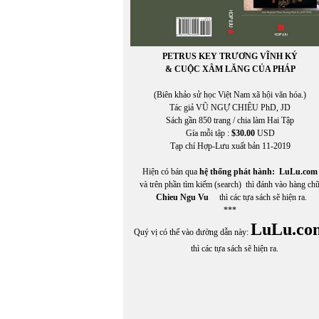
PETRUS KEY TRƯƠNG VĨNH KÝ
& CUỘC XÂM LĂNG CỦA PHÁP
(Biên khảo sử học Việt Nam xã hội văn hóa.)
Tác giả VŨ NGỰ CHIÊU PhD, JD
Sách gần 850 trang / chia làm Hai Tập
Gía mỗi tập :
$30.00
USD
Tạp chí Hợp-Lưu xuất bản 11-2019
Hiện có bán qua
hệ thống phát hành:
LuLu.com
và trên phần tìm kiếm (search) thì đánh vào hàng ch
Chieu Ngu Vu
thì các tựa sách sẽ hiện ra.
***
LuLu.co
Quý vị có thể vào đường dẫn này:
thì các tựa sách sẽ hiện ra.