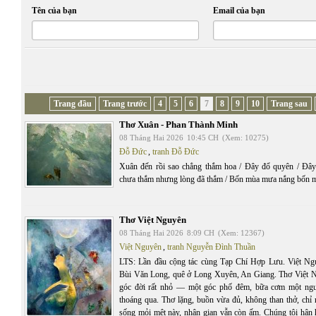
Tên của bạn
Email của bạn
Trang đầu
Trang trước
4
5
6
7
8
9
10
Trang sau
Thơ Xuân - Phan Thành Minh
08 Tháng Hai 2026
10:45 CH
(Xem: 10275)
Đỗ Đức
,
tranh Đỗ Đức
Xuân đến rồi sao chẳng thắm hoa / Đây đổ quyên / Đâ
chưa thắm nhưng lòng đã thắm / Bốn mùa mưa nắng bốn 
Thơ Việt Nguyên
08 Tháng Hai 2026
8:09 CH
(Xem: 12367)
Việt Nguyên
,
tranh Nguyễn Đình Thuần
LTS: Lần đầu cộng tác cùng Tạp Chí Hợp Lưu. Việt Ngu
Bùi Văn Long, quê ở Long Xuyên, An Giang. Thơ Việt N
góc đời rất nhỏ — một góc phố đêm, bữa cơm một ngườ
thoáng qua. Thơ lặng, buồn vừa đủ, không than thở, chỉ 
sống mỏi mệt này, nhân gian vẫn còn ấm. Chúng tôi hân 