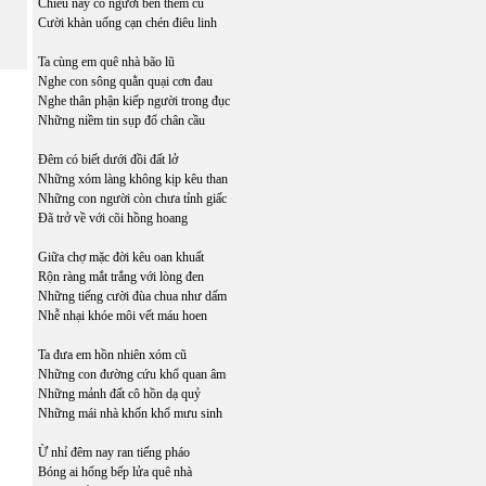
Chiều nay có người bên thềm cũ
Cười khàn uống cạn chén điêu linh
Ta cùng em quê nhà bão lũ
Nghe con sông quằn quại cơn đau
Nghe thân phận kiếp người trong đục
Những niềm tin sụp đổ chân cầu
Đêm có biết dưới đồi đất lở
Những xóm làng không kịp kêu than
Những con người còn chưa tỉnh giấc
Đã trở về với cõi hồng hoang
Giữa chợ mặc đời kêu oan khuất
Rộn ràng mắt trắng với lòng đen
Những tiếng cười đùa chua như dấm
Nhễ nhại khóe môi vết máu hoen
Ta đưa em hồn nhiên xóm cũ
Những con đường cứu khổ quan âm
Những mảnh đất cô hồn dạ quỷ
Những mái nhà khốn khổ mưu sinh
Ừ nhỉ đêm nay ran tiếng pháo
Bóng ai hổng bếp lửa quê nhà