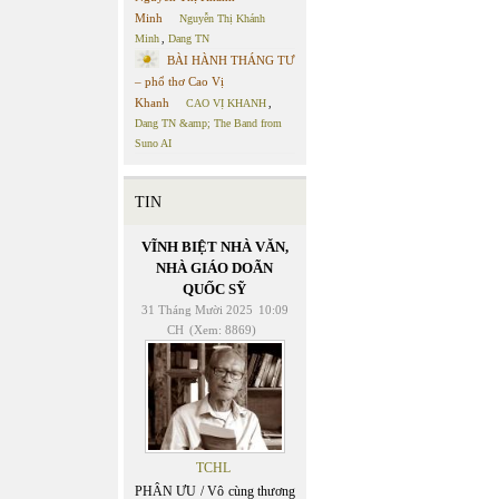
Minh
Nguyễn Thị Khánh
Minh
,
Dang TN
BÀI HÀNH THÁNG TƯ
– phổ thơ Cao Vị
Khanh
CAO VỊ KHANH
,
Dang TN &amp; The Band from
Suno AI
TIN
VĨNH BIỆT NHÀ VĂN,
NHÀ GIÁO DOÃN
QUỐC SỸ
31 Tháng Mười 2025
10:09
CH
(Xem: 8869)
TCHL
PHÂN ƯU / Vô cùng thương