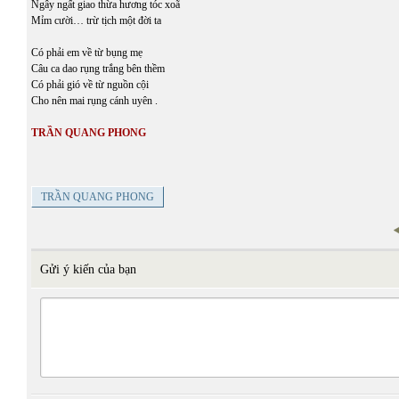
Ngây ngất giao thừa hương tóc xoã
Mỉm cười… trừ tịch một đời ta
Có phải em về từ bụng mẹ
Câu ca dao rụng trắng bên thềm
Có phải gió về từ nguồn cội
Cho nên mai rụng cánh uyên .
TRẦN QUANG PHONG
TRẦN QUANG PHONG
Gửi ý kiến của bạn