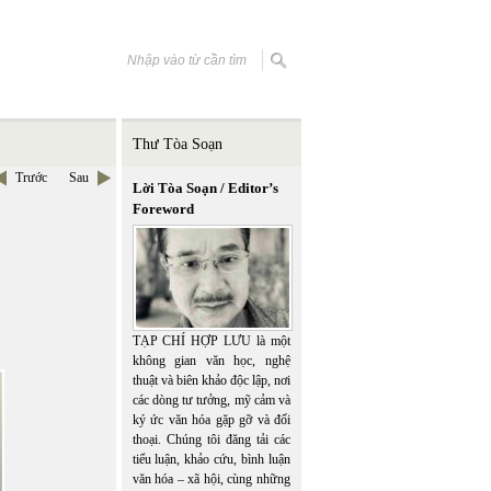
Thư Tòa Soạn
Trước
Sau
Lời Tòa Soạn / Editor’s
Foreword
TẠP CHÍ HỢP LƯU là một
không gian văn học, nghệ
thuật và biên khảo độc lập, nơi
các dòng tư tưởng, mỹ cảm và
ký ức văn hóa gặp gỡ và đối
thoại. Chúng tôi đăng tải các
tiểu luận, khảo cứu, bình luận
văn hóa – xã hội, cùng những