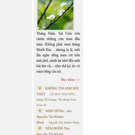
Tháng Năm, Sài Gòn vừa
chớm những cơn mưa đầu
mùa. Không phải mưa tháng
Mười Hai… nhưng lạ là, mỗi
lần nghe tiếng mưa rơi trên
mái phố, mình lại nhớ đến một
bài thơ cũ— như thể ký ức có
mùa riêng của nó.
Đọc thêm
KHÔNG TIN ANH NÓI
THẬT
LÊ DUY NGUYÊN
,
Dang TN &amp; The Band from
Suno AI
NHỊP DỪNG - thơ
Nguyễn Thị Khánh
Minh
Nguyễn Thị Khánh Minh
NÉM BUỒN Thơ
Nguyễn Thị Khánh