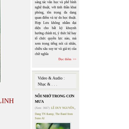
sáng tác văn học và phê bình
nghệ thuật, với tinh thần khai
phóng, tôn trọng đa dạng
quan điểm và tự do học thuật.
Hợp Lưu không nhằm đại
diện cho bất kỳ khuynh
hướng chính trị, ý thức hệ hay
tổ chức quyền lực nào, mà
xem trọng tiếng nói cá nhân,
chiều sâu suy tư và giá trị của
chữ nghĩa
Đọc thêm
Video & Audio :
Nhạc & . . .
NỖI NHỚ TRONG CƠN
LINH
MƯA
(Xem: 3667)
LÊ DUY NGUYÊN
,
Dang TN &amp; The Band from
Suno AI