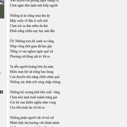
Xao xuyến rêu phong ngày tháng cũ
Chợt nghe đơn lạnh một kiếp người
Những tà áo trắng mùa thu ấy
Mây cuốn về đâu ở cuối trời
Chợt xót xa đau mềm da thịt
Đỉnh trắng chiều nay bạc mái đầu
Ôi! Những trưa hè xanh xa vắng
Nhịp võng thời gian đã hao gầy
Tiếng ve ran nghẹn ngào quê xứ
Phượng rơi hồng uất ức lời ru
Ta tiễn người hoàng hôn ứa máu
Miên man bờ cát trắng bao dung
ữ:
Con thuyền trĩu nặng chiều nhân quả
Những xác thân trôi sóng chập chùng
m
Những bộ xương khô bên suối vắng
Chim kêu lạnh buốt mảnh trăng già
Gió hú oan khiên nghìn năm vọng
Cho hồn luân lạc rét hà sa
Những phận người vật vờ trú xứ
Mình thấy tha hương với chính mình