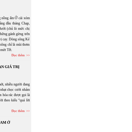
ng nồng ấm Ở cái xóm
ảng đầu tháng Chạp,
ưởi (chủ lò mứt: chị
những gánh gừng trên
t vị cay. Dòng sông Kẻ
Không chỉ là mùi thơm
 mứt Tết.
Đọc thêm
N GIÁ TRỊ
mới, nhiều người đang
i nhạt chọc cười nhảm
n hóa rác được gọi là
ời theo kiểu “quá lời
Đọc thêm
NAM Ở