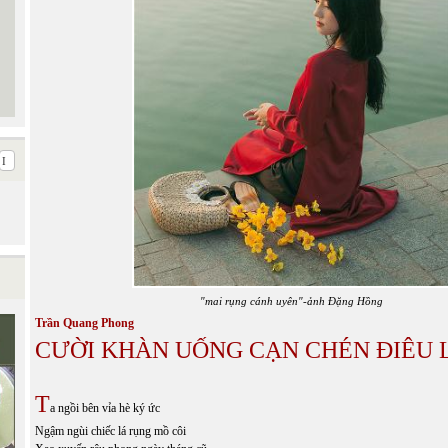
"mai rụng cánh uyên"-ảnh Đặng Hồng
Trần Quang Phong
CƯỜI KHÀN UỐNG CẠN CHÉN ĐIÊU 
T
a ngồi bên vỉa hè ký ức
Ngậm ngùi chiếc lá rụng mồ côi