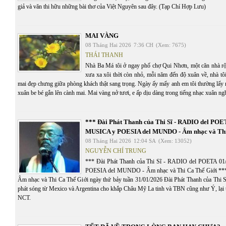
giả và văn thi hữu những bài thơ của Việt Nguyên sau đây. (Tạp Chí Hợp Lưu)
MAI VÀNG
08 Tháng Hai 2026
7:36 CH
(Xem: 7675)
THÁI THANH
Nhà Ba Má tôi ở ngay phố chợ Qui Nhơn, một căn nhà rộ
xưa xa xôi thời còn nhỏ, mỗi năm đến độ xuân về, nhà tô
mai đẹp chưng giữa phòng khách thật sang trọng. Ngày ấy mấy anh em tôi thường lấy 
xuân be bé gắn lên cành mai. Mai vàng nở tươi, e ấp dịu dàng trong tiếng nhạc xuân ng
*** Đài Phát Thanh của Thi Sĩ - RADIO del POE
MUSICA y POESIA del MUNDO - Âm nhạc và Thi
08 Tháng Hai 2026
12:04 SA
(Xem: 13052)
NGUYỄN CHÍ TRUNG
*** Đài Phát Thanh của Thi Sĩ - RADIO del POETA 0
POESIA del MUNDO - Âm nhạc và Thi Ca Thế Giới ***
Âm nhạc và Thi Ca Thế Giới ngày thứ bảy tuần 31/01/2026 Đài Phát Thanh của T
phát sóng từ Mexico và Argentina cho khắp Châu Mỹ La tinh và TBN cũng như Ý, lại t
NCT.