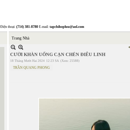
Điện thoại:
(714) 381-8780
E-mail:
tapchihopluu@aol.com
Trang Nhà
CƯỜI KHÀN UỐNG CẠN CHÉN ĐIÊU LINH
18 Tháng Mười Hai 2024
12:23 SA
(Xem: 25588)
TRẦN QUANG PHONG