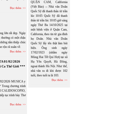
QUẬN CAM, California
(Việt Báo) -- Nhà văn Doãn
Đọc thêm
Quốc Sỹ đã thanh thản từ trần
lúc 10:05 Quốc Sỹ đã thanh
thản từ trần lúc 10:05 giờ sáng
ngày Thứ Ba 14/10/2025 tại
một bệnh viện ở Quận Cam,
ng lớn rất đẹp. Ngày
California, theo tin từ gia đình
i thường có một chậu
họ Doãn. Nhà văn Doãn
những tấm thiệp chúc
Quốc Sỹ lấy tên thật làm bút
he rộn rã xuân về.
hiệu. Ông sinh ngày
Đọc thêm
17/02/1923 (nhằm ngày
Mùng Hai Tết Quí Hợi) tại xã
TA 01/02/2026
Hạ Yên Quyết, Hà Đông,
ngoại thành Hà Nội. Như thế,
 Ca Thế Giới ***
nhà văn ra đi khi được 102
tuổi, theo tuổi ta là 103.
Đọc thêm
1/02/2026 MUSICA y
 Trong chương trình
hi Sĩ CALIDOSCOPIO,
iếp tục trình bày Thơ
Đọc thêm