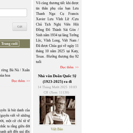
Vô cùng thương tiếc khi được
tin thân phụ của bạn Lưu
Thanh Nga: Cụ Francis
Xavier Lưu Vĩnh Lữ /Cựu
Chủ Tịch Nghị Viên Hội
Đồng Đô Thành Sài Gòn /
Sinh năm 1934 tại làng Tưởng
Lộc, Vĩnh Long, Việt Nam /
Trang cuối
Đã được Chúa gọi về ngày 11
tháng 10 năm 2025 tại Katy,
Texas. /Hưởng thượng thọ 92
tuổi
Đọc thêm
y rừng Bà Nà / Xuân
mùa hoa
Nhà văn Doãn Quốc Sỹ
Đọc thêm
(1923-2025) ra đi
14 Tháng Mười 2025
10:03
CH
(Xem: 11130)
yên là bút danh của
guyên viết về những
i, một cử chỉ tử tế
nhắc ta rằng giữa đời
Việt Báo
hạnh gởi đến quí độc