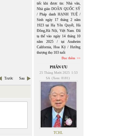
tiếc khi được tin: Nhà văn,
Nhà giáo DOÃN QUỐC SỸ
/ Pháp danh HẠNH TUỆ /
Sinh ngày 17 tháng 2 năm
1923 tại Hạ Yên Quyết, Hà
Đông,Hà Nội, Việt Nam. Đã
tạ thế vào ngày 14 tháng 10
năm 2025 / tại Anaheim
California, Hoa Kỳ / Hưởng
thượng thọ 103 tuổi
Đọc thêm
PHÂN ƯU
25 Tháng Mười 2025
1:53
SA
(Xem: 8181)
Trước
Sau
TCHL