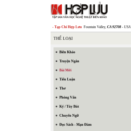
- Tạp Chí Hợp Lưu
Fountain Valley,
CA 92708
- USA
THỂ LOẠI
Biên Khảo
Truyện Ngắn
Bài Mới
Tiểu Luận
Thơ
Phỏng Vấn
Ký / Tùy Bút
Chuyển Ngữ
Đọc Sách - Mạn Đàm