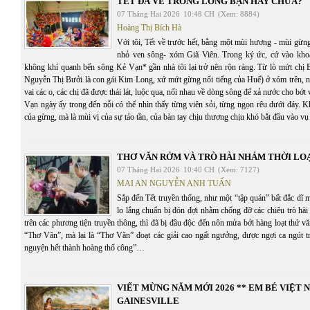
TẾT ĐÃ VỀ TRONG LÒNG BẠN HAY CHƯA?
07 Tháng Hai 2026
10:48 CH
(Xem: 8884)
Hoàng Thị Bích Hà
Với tôi, Tết về trước hết, bằng một mùi hương - mùi gừ
nhỏ ven sông- xóm Giã Viên. Trong ký ức, cứ vào kho
không khí quanh bến sông Kẻ Vạn* gần nhà tôi lại trở nên rộn ràng. Từ lò mứt chị B
Nguyễn Thị Bưởi là con gái Kim Long, xứ mứt gừng nổi tiếng của Huế) ở xóm trên, 
vai các o, các chị đã được thái lát, luộc qua, nối nhau về dòng sông để xả nước cho bớ
Vạn ngày ấy trong đến nỗi có thể nhìn thấy từng viên sỏi, từng ngọn rêu dưới đáy. 
của gừng, mà là mùi vị của sự tảo tần, của bàn tay chịu thương chịu khó bắt đầu vào vụ
THƠ VĂN RỞM VÀ TRÒ HÀI NHẢM THỜI LOẠ
07 Tháng Hai 2026
10:40 CH
(Xem: 7127)
MAI AN NGUYỄN ANH TUẤN
Sắp đến Tết truyền thống, như một “tập quán” bất đắc dĩ 
lo lắng chuẩn bị đón đợi nhằm chống đỡ các chiêu trò hà
trên các phương tiện truyền thông, thì đã bị đầu độc đến nôn mửa bởi hàng loạt thứ vă
“Thơ Văn”, mà lại là “Thơ Văn” đoạt các giải cao ngất ngưởng, được ngợi ca ngút tr
nguyện hết thành hoàng thổ công”…
VIẾT MỪNG NĂM MỚI 2026 ** EM BÉ VIỆT 
GAINESVILLE