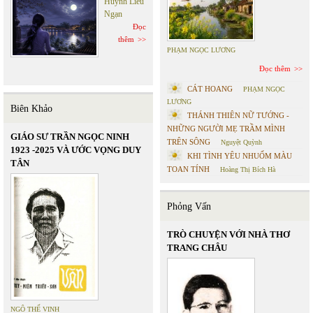
Huỳnh Liễu
Ngạn
Đọc
thêm
PHẠM NGỌC LƯƠNG
Đọc thêm
CÁT HOANG
PHẠM NGỌC
LƯƠNG
Biên Khảo
THÁNH THIÊN NỮ TƯỚNG -
NHỮNG NGƯỜI MẸ TRẦM MÌNH
GIÁO SƯ TRẦN NGỌC NINH
TRÊN SÔNG
Nguyệt Quỳnh
1923 -2025 VÀ ƯỚC VỌNG DUY
KHI TÌNH YÊU NHUỐM MÀU
TÂN
TOAN TÍNH
Hoàng Thị Bích Hà
Phỏng Vấn
TRÒ CHUYỆN VỚI NHÀ THƠ
TRANG CHÂU
NGÔ THẾ VINH