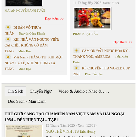
11 Tháng Bảy 2026
(Xem: 2132)
MAI AN NGUYỄN ANH TUẤN
Đọc thêm
DI SẢN VÔ THỪA
NHẬN
Nguyễn Công Khanh
PHAN NHẬT BẮC
KHI NHÀ VĂN NGỪNG VIẾT:
Đọc thêm
CÁI CHẾT KHÔNG CÓ ĐÁM
CÁM ƠN ĐẤT NƯỚC HOA KỲ -
TANG
Minh Hạo
THANK YOU, AMERICA
Trần Kiêm
Việt Nam- THÁNG TƯ: KHI MỘT
Đoàn
NGÀY LÀ LỄ, NHƯNG CŨNG LÀ
KỂ CHUYỆN FIFA WORLD CUP
TANG
Minh Hạo
2026
Phan Tấn Uẩn
Tin Sách
Chuyển Ngữ
Video & Audio : Nhạc & . . .
Đọc Sách - Mạn Đàm
THẾ GIỚI SÁNG TẠO CỦA MIỀN NAM VIỆT NAM VÀ HẢI NGOẠI
1954 – ĐẾN HIỆN TẠI – TẬP 1
13 Tháng Tám 2025
(Xem: 12059)
NGÔ THẾ VINH
,
TS Eric Henry