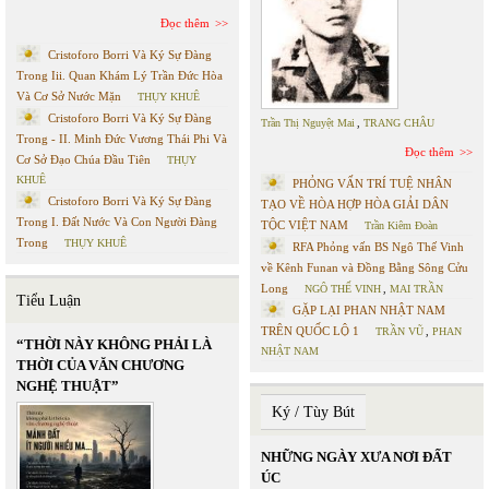
Đọc thêm
Cristoforo Borri Và Ký Sự Đàng
Trong Iii. Quan Khám Lý Trần Đức Hòa
Và Cơ Sở Nước Mặn
THỤY KHUÊ
Cristoforo Borri Và Ký Sự Đàng
Trần Thị Nguyệt Mai
,
TRANG CHÂU
Trong - II. Minh Đức Vương Thái Phi Và
Đọc thêm
Cơ Sở Đạo Chúa Đầu Tiên
THỤY
KHUÊ
PHỎNG VẤN TRÍ TUỆ NHÂN
Cristoforo Borri Và Ký Sự Đàng
TẠO VỀ HÒA HỢP HÒA GIẢI DÂN
Trong I. Đất Nước Và Con Người Đàng
TỘC VIỆT NAM
Trần Kiêm Đoàn
Trong
THỤY KHUÊ
RFA Phỏng vấn BS Ngô Thế Vinh
về Kênh Funan và Đồng Bằng Sông Cửu
Long
NGÔ THẾ VINH
,
MAI TRẦN
Tiểu Luận
GẶP LẠI PHAN NHẬT NAM
TRÊN QUỐC LỘ 1
TRẦN VŨ
,
PHAN
“THỜI NÀY KHÔNG PHẢI LÀ
NHẬT NAM
THỜI CỦA VĂN CHƯƠNG
NGHỆ THUẬT”
Ký / Tùy Bút
NHỮNG NGÀY XƯA NƠI ĐẤT
ÚC