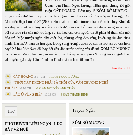
XÓM BỜ MƯƠNG – Truyện thứ hai trong bộ ba "Tam
Quan" của Phạm Ngọc Lương. Hôm qua, chúng tôi giới
thiệu CÁT HOANG. Hôm nay là XÓM BỜ MƯƠNG –
truyện ngắn thứ hai trong bộ ba Tam Quan của nhà văn trẻ Phạm Ngọc Lương, từng
đăng trên Hợp Lưu số 87 (2006). Hơn hai mươi năm trước, nhà phê bình Thụy Khuê đã
gọi đây là "một câu chuyện cổ tích kinh dị", nơi cái chết của một dòng sông song hành
với sự mục rữa của môi trường, sự tha hóa của con người và số phận bi thảm của một
đứa trẻ. Một truyện ngắn đầy chất thơ, nhưng càng đẹp càng khiến người đọc rùng
mình. Hai mươi năm đã trôi qua. Dòng sông trong truyện có còn là một ẩn dụ của hôm
nay? Xã hội Việt Nam đã thay đổi đến đâu trước những vấn đề mà XÓM BỜ MƯƠNG
đặt ra: môi trường, bạo lực, sự vô cảm, và phẩm giá con người? Chúng tôi xin giới thiệu
lại truyện ngắn này. Câu trả lời, có lẽ, xin dành cho mỗi bạn đọc.
Đọc thêm
CÁT HOANG
3:34 CH
PHẠM NGỌC LƯƠNG
“THỜI NÀY KHÔNG PHẢI LÀ THỜI CỦA VĂN CHƯƠNG NGHỆ
THUẬT”
10:50 CH
MAI AN NGUYỄN ANH TUẤN
BÃO Ở VÙNG BIÊN
10:23 CH
PHAN THANH BÌNH
Truyện Ngắn
Thơ
XÓM BỜ MƯƠNG
THƠ HUỲNH LIỄU NGẠN - LỤC
BÁT VỀ HUẾ