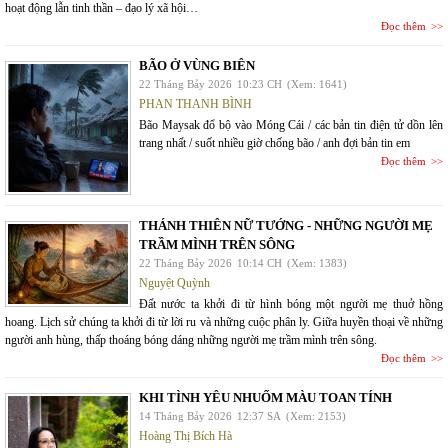
hoạt động lẫn tinh thần – đạo lý xã hội…
Đọc thêm
BÃO Ở VÙNG BIÊN
22 Tháng Bảy 2026
10:23 CH
(Xem: 1641)
PHAN THANH BÌNH
Bão Maysak đổ bộ vào Móng Cái / các bản tin điện tử dồn lên
trang nhất / suốt nhiều giờ chống bão / anh đợi bản tin em
Đọc thêm
THÁNH THIÊN NỮ TƯỚNG - NHỮNG NGƯỜI MẸ
TRẦM MÌNH TRÊN SÔNG
22 Tháng Bảy 2026
10:14 CH
(Xem: 1383)
Nguyệt Quỳnh
Đất nước ta khởi đi từ hình bóng một người mẹ thuở hồng
hoang. Lịch sử chúng ta khởi đi từ lời ru và những cuộc phân ly. Giữa huyền thoại về những
người anh hùng, thấp thoáng bóng dáng những người mẹ trầm mình trên sông.
Đọc thêm
KHI TÌNH YÊU NHUỐM MÀU TOAN TÍNH
14 Tháng Bảy 2026
12:37 SA
(Xem: 2153)
Hoàng Thị Bích Hà