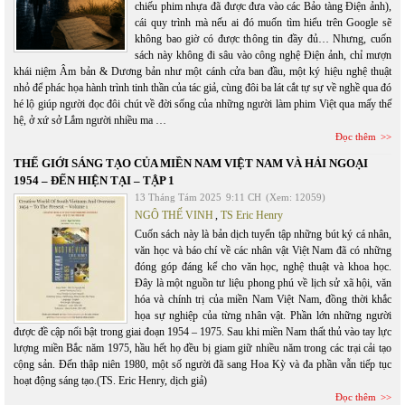
chiếu phim nhựa đã được đưa vào các Bảo tàng Điện ảnh),
cái quy trình mà nếu ai đó muốn tìm hiểu trên Google sẽ
không bao giờ có được thông tin đầy đủ… Nhưng, cuốn
sách này không đi sâu vào công nghệ Điện ảnh, chỉ mượn
khái niệm Âm bản & Dương bản như một cánh cửa ban đầu, một ký hiệu nghệ thuật
nhỏ để phác họa hành trình tinh thần của tác giả, cùng đôi ba lát cắt tự sự về nghề qua đó
hé lộ giúp người đọc đôi chút về đời sống của những người làm phim Việt qua mấy thế
hệ, ở xứ sở Lắm người nhiều ma …
Đọc thêm
THẾ GIỚI SÁNG TẠO CỦA MIỀN NAM VIỆT NAM VÀ HẢI NGOẠI
1954 – ĐẾN HIỆN TẠI – TẬP 1
13 Tháng Tám 2025
9:11 CH
(Xem: 12059)
NGÔ THẾ VINH
,
TS Eric Henry
Cuốn sách này là bản dịch tuyển tập những bút ký cá nhân,
văn học và báo chí về các nhân vật Việt Nam đã có những
đóng góp đáng kể cho văn học, nghệ thuật và khoa học.
Đây là một nguồn tư liệu phong phú về lịch sử xã hội, văn
hóa và chính trị của miền Nam Việt Nam, đồng thời khắc
họa sự nghiệp của từng nhân vật. Phần lớn những người
được đề cập nổi bật trong giai đoạn 1954 – 1975. Sau khi miền Nam thất thủ vào tay lực
lượng miền Bắc năm 1975, hầu hết họ đều bị giam giữ nhiều năm trong các trại cải tạo
cộng sản. Đến thập niên 1980, một số người đã sang Hoa Kỳ và đa phần vẫn tiếp tục
hoạt động sáng tạo.(TS. Eric Henry, dịch giả)
Đọc thêm