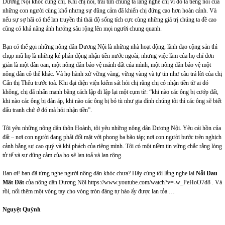
Dương Nội khóc cùng chị. Khi chị nói, trái tim chúng ta lắng nghe chị vì đó là tiếng nói của
những con người cùng khổ nhưng sự dũng cảm đã khiến chị đứng cao hơn hoàn cảnh. Và
nếu sự sợ hãi có thể lan truyền thì thái độ sống tích cực cùng những giá trị chúng ta đề cao
cũng có khả năng ảnh hưởng sâu rộng lên mọi người chung quanh.
Bạn có thể gọi những nông dân Dương Nội là những nhà hoạt động, lãnh đạo cộng sản thì
chụp mũ họ là những kẻ phản động nhận tiền nước ngoài; nhưng việc làm của họ chỉ đơn
giản là một dân oan, một nông dân bảo vệ mảnh đất của mình, một nông dân bảo vệ một
nông dân cô thế khác. Và họ hành xử vững vàng, vững vàng và tự tin như câu trả lời của chị
Cấn thị Thêu trước toà. Khi đại diện viện kiểm sát hỏi chị rằng chị có nhận tiền từ ai đó
không, chị đã nhấn mạnh bằng cách lập đi lập lại một cụm từ: “khi nào các ông bị cướp đất,
khi nào các ông bị đàn áp, khi nào các ông bị bỏ tù như gia đình chúng tôi thì các ông sẽ biết
đấu tranh chứ ở đó mà hỏi nhận tiền”.
Tôi yêu những nông dân thôn Hoành, tôi yêu những nông dân Dương Nội. Yêu cái hồn của
đất – nơi con người đang phải đối mặt với phong ba bão táp; nơi con người bước trên nghịch
cảnh bằng sự cao quý và khí phách của riêng mình. Tôi có một niềm tin vững chắc rằng lòng
tử tế và sự dũng cảm của họ sẽ lan toả và lan rộng.
Bạn ơi! bạn đã từng nghe người nông dân khóc chưa? Hãy cùng tôi lắng nghe lại
Nỗi Đau
Mất Đất
của nông dân Dương Nội
https://www.youtube.com/watch?v=-w_PeHoO7d8
. Và
rồi, nối thêm một vòng tay cho vòng tròn đáng tự hào ấy được lan tỏa …
Nguyệt Quỳnh