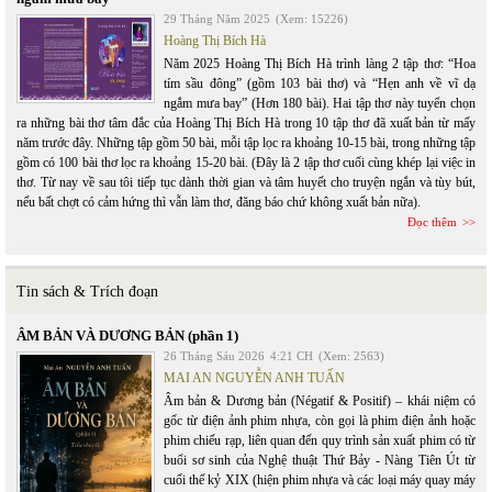
29 Tháng Năm 2025
(Xem: 15226)
Hoàng Thị Bích Hà
Năm 2025 Hoàng Thị Bích Hà trình làng 2 tập thơ: “Hoa
tím sầu đông” (gồm 103 bài thơ) và “Hẹn anh về vĩ dạ
ngắm mưa bay” (Hơn 180 bài). Hai tập thơ này tuyển chọn
ra những bài thơ tâm đắc của Hoàng Thị Bích Hà trong 10 tập thơ đã xuất bản từ mấy
năm trước đây. Những tập gồm 50 bài, mỗi tập lọc ra khoảng 10-15 bài, trong những tập
gồm có 100 bài thơ lọc ra khoảng 15-20 bài. (Đây là 2 tập thơ cuối cùng khép lại việc in
thơ. Từ nay về sau tôi tiếp tục dành thời gian và tâm huyết cho truyện ngắn và tùy bút,
nếu bất chợt có cảm hứng thì vẫn làm thơ, đăng báo chứ không xuất bản nữa).
Đọc thêm
Tin sách & Trích đoạn
ÂM BẢN VÀ DƯƠNG BẢN (phần 1)
26 Tháng Sáu 2026
4:21 CH
(Xem: 2563)
MAI AN NGUYỄN ANH TUẤN
Âm bản & Dương bản (Négatif & Positif) – khái niệm có
gốc từ điện ảnh phim nhựa, còn gọi là phim điện ảnh hoặc
phim chiếu rạp, liên quan đến quy trình sản xuất phim có từ
buổi sơ sinh của Nghệ thuật Thứ Bảy - Nàng Tiên Út từ
cuối thế kỷ XIX (hiện phim nhựa và các loại máy quay máy