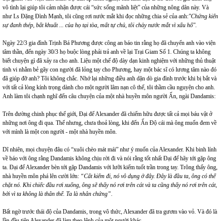
vô tình lại giúp tôi cảm nhận được cái “sức sống mãnh liệt” của những nông dân này. Và
như Ls Đặng Đình Mạnh, tôi cũng rơi nước mắt khi đọc những chia sẻ của anh:
"Chứng kiến
sự đanh thép, bất khuất ... của họ tại tòa, mất tự chủ, tôi chảy nước mắt vì xấu h
ổ"
.
Ngày 22/3 gia đình Trịnh Bá Phương được công an báo tin rằng họ đã chuyển anh vào viện
tâm thần, đến ngày 30/3 họ buộc lòng phải trả anh về lại Trại Giam Số 1. Chúng ta không
biết chuyện gì đã xảy ra cho anh. Liệu một chế độ dày dạn kinh nghiệm với những thủ thuật
tinh vi nhằm bẻ gãy con người đã lỏng tay cho Phương, hay một bác sĩ có lương tâm nào đó
đã giúp đỡ anh? Tôi không chắc. Nhớ lại những điều anh dặn dò gia đình trước khi bị bắt và
với tất cả lòng kính trọng dành cho một người lâm nạn cô thế, tôi thầm cầu nguyện cho anh.
Anh làm tôi chạnh nghĩ đến câu chuyện của một nhà huyền môn người Ấn, ngài Dandamis:
Trên đường chinh phục thế giới, Đại đế Alexander đã chiếm hữu được tất cả mọi báu vật ở
những nơi ông đi qua. Thế nhưng, chưa thoả lòng, khi đến Ấn Độ cái mà ông muốn đem về
với mình là một con người - một nhà huyền môn.
Dĩ nhiên, mọi chuyện đâu có “xuôi chèo mát mái” như ý muốn của Alexander. Khi binh lính
về báo với ông rằng Dandamis không chịu rời đi và nói rằng tốt nhất Đại đế hãy tới gặp ông
ta. Đại đế Alexander bèn tới gặp Dandamis với lưỡi kiếm tuốt trần trong tay. Trông thấy ông,
nhà huyền môn phá lên cười lớn:
“Cất kiếm đi, nó vô dụng ở
đ
ây. Đây là đầu ta, ông có thể
chặt nó. Khi chiếc đầu rơi xuống, ông sẽ thấy nó rơi trên cát và ta cũng thấy nó rơi trên cát,
bởi vì ta không là th
ân thể. Ta là nhân chứng
”
.
Bất ngờ trước thái độ của Dandamis, trong vô thức, Alexander đã tra gươm vào vỏ. Và đó là
lần đầu tiên Alexander đã làm theo lệnh của một người khác.