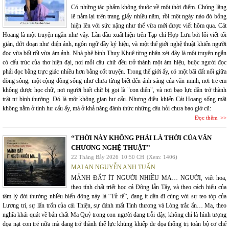
Có những tác phẩm không thuộc về một thời điểm. Chúng lặng
lẽ nằm lại trên trang giấy nhiều năm, rồi một ngày nào đó bỗng
hiện lên với sức nặng như thể vừa mới được viết hôm qua. Cát
Hoang là một truyện ngắn như vậy. Lần đầu xuất hiện trên Tạp chí Hợp Lưu bởi lối viết tối
giản, đứt đoạn như điện ảnh, ngôn ngữ đầy ký hiệu, và một thế giới nghệ thuật khiến người
đọc vừa bối rối vừa ám ảnh. Nhà phê bình Thụy Khuê từng nhận xét đây là một truyện ngắn
có cấu trúc của thơ hiện đại, nơi mỗi câu chữ đều trở thành một ám hiệu, buộc người đọc
phải đọc bằng trực giác nhiều hơn bằng cốt truyện. Trong thế giới ấy, có một bãi đất nổi giữa
dòng sông, một cộng đồng sống như chưa từng biết đến ánh sáng của văn minh, nơi trẻ em
không được học chữ, nơi người biết chữ bị gọi là "con điên", và nơi bạo lực dần trở thành
trật tự bình thường. Đó là một không gian hư cấu. Nhưng điều khiến Cát Hoang sống mãi
không nằm ở tính hư cấu ấy, mà ở khả năng đánh thức những câu hỏi chưa bao giờ cũ:
Đọc thêm
“THỜI NÀY KHÔNG PHẢI LÀ THỜI CỦA VĂN
CHƯƠNG NGHỆ THUẬT”
22 Tháng Bảy 2026
10:50 CH
(Xem: 1406)
MAI AN NGUYỄN ANH TUẤN
MẢNH ĐẤT ÍT NGƯỜI NHIỀU MA… NGƯỜI, viết hoa,
theo tính chất triết học cả Đông lẫn Tây, và theo cách hiểu của
tâm lý đời thường nhiều biến động này là “Tử tế”, đang ít dần đi cùng với sự teo tóp của
Lương tri, sự lẩn trốn của cái Thiện, sự đánh mất Tình thương và Lòng trắc ẩn… Ma, theo
nghĩa khái quát về bản chất Ma Quỷ trong con người đang trỗi dậy, không chỉ là hình tượng
dọa nạt con trẻ nữa mà đang trở thành thế lực khủng khiếp đe dọa thống trị toàn bộ cơ chế