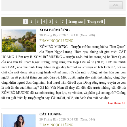
1
2
3
4
5
6
7
Trang sau
Trang cuối
XÓM BỜ MƯƠNG
30 Tháng Bảy 2026
1:56 CH
(Xem: 786)
PHẠM NGỌC LƯƠNG
XÓM BỜ MƯƠNG – Truyện thứ hai trong bộ ba "Tam Quan"
của Phạm Ngọc Lương. Hôm qua, chúng tôi giới thiệu CÁT
HOANG. Hôm nay là XÓM BỜ MƯƠNG – truyện ngắn thứ hai trong bộ ba Tam Quan
của nhà văn trẻ Phạm Ngọc Lương, từng đăng trên Hợp Lưu số 87 (2006). Hơn hai mươi
năm trước, nhà phê bình Thụy Khuê đã gọi đây là "một câu chuyện cổ tích kinh dị", nơi cái
chết của một dòng sông song hành với sự mục rữa của môi trường, sự tha hóa của con
người và số phận bi thảm của một đứa trẻ. Một truyện ngắn đầy chất thơ, nhưng càng đẹp
càng khiến người đọc rùng mình. Hai mươi năm đã trôi qua. Dòng sông trong truyện có còn
là một ẩn dụ của hôm nay? Xã hội Việt Nam đã thay đổi đến đâu trước những vấn đề mà
XÓM BỜ MƯƠNG đặt ra: môi trường, bạo lực, sự vô cảm, và phẩm giá con người? Chúng
tôi xin giới thiệu lại truyện ngắn này. Câu trả lời, có lẽ, xin dành cho mỗi bạn đọc.
Đọc thêm
CÁT HOANG
29 Tháng Bảy 2026
3:34 CH
(Xem: 844)
PHẠM NGỌC LƯƠNG