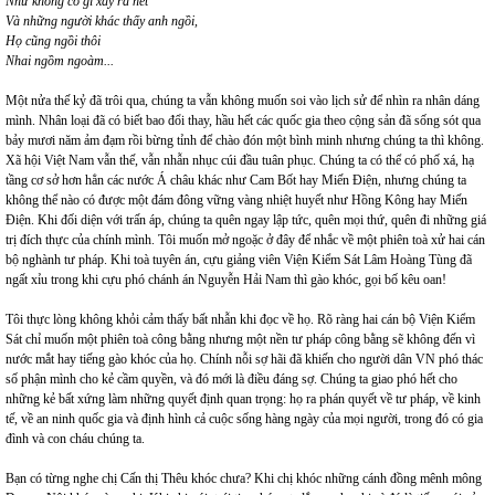
Như không có gì xảy ra hết
Và những người khác thấy anh ngồi,
Họ cũng ngồi thôi
Nhai ngồm ngoàm...
Một nửa thế kỷ đã trôi qua, chúng ta vẫn không muốn soi vào lịch sử để nhìn ra nhân dáng
mình. Nhân loại đã có biết bao đổi thay, hầu hết các quốc gia theo cộng sản đã sống sót qua
bảy mươi năm ảm đạm rồi bừng tỉnh để chào đón một bình minh nhưng chúng ta thì không.
Xã hội Việt Nam vẫn thế, vẫn nhẫn nhục cúi đầu tuân phục. Chúng ta có thể có phố xá, hạ
tầng cơ sở hơn hẳn các nước Á châu khác như Cam Bốt hay Miến Điện, nhưng chúng ta
không thể nào có được một đám đông vững vàng nhiệt huyết như Hồng Kông hay Miến
Điện. Khi đối diện với trấn áp, chúng ta quên ngay lập tức, quên mọi thứ, quên đi những giá
trị đích thực của chính mình. Tôi muốn mở ngoặc ở đây để nhắc về một phiên toà xử hai cán
bộ nghành tư pháp. Khi toà tuyên án, cựu giảng viên Viện Kiểm Sát Lâm Hoàng Tùng đã
ngất xỉu trong khi cựu phó chánh án Nguyễn Hải Nam thì gào khóc, gọi bố kêu oan!
Tôi thực lòng không khỏi cảm thấy bất nhẫn khi đọc về họ. Rõ ràng hai cán bộ Viện Kiểm
Sát chỉ muốn một phiên toà công bằng nhưng một nền tư pháp công bằng sẽ không đến vì
nước mắt hay tiếng gào khóc của họ. Chính nỗi sợ hãi đã khiến cho người dân VN phó thác
số phận mình cho kẻ cầm quyền, và đó mới là điều đáng sợ. Chúng ta giao phó hết cho
những kẻ bất xứng làm những quyết định quan trọng: họ ra phán quyết về tư pháp, về kinh
tế, về an ninh quốc gia và định hình cả cuộc sống hàng ngày của mọi người, trong đó có gia
đình và con cháu chúng ta.
Bạn có từng nghe chị Cấn thị Thêu khóc chưa? Khi chị khóc những cánh đồng mênh mông