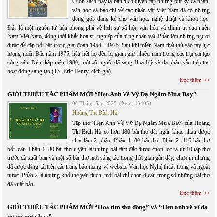
Cuốn sách này là bản dịch tuyển tập những bút ký cá nhân,
văn học và báo chí về các nhân vật Việt Nam đã có những
đóng góp đáng kể cho văn học, nghệ thuật và khoa học.
Đây là một nguồn tư liệu phong phú về lịch sử xã hội, văn hóa và chính trị của miền
Nam Việt Nam, đồng thời khắc họa sự nghiệp của từng nhân vật. Phần lớn những người
được đề cập nổi bật trong giai đoạn 1954 – 1975. Sau khi miền Nam thất thủ vào tay lực
lượng miền Bắc năm 1975, hầu hết họ đều bị giam giữ nhiều năm trong các trại cải tạo
cộng sản. Đến thập niên 1980, một số người đã sang Hoa Kỳ và đa phần vẫn tiếp tục
hoạt động sáng tạo.(TS. Eric Henry, dịch giả)
Đọc thêm
GIỚI THIỆU TÁC PHẨM MỚI “Hẹn Anh Về Vỹ Dạ Ngắm Mưa Bay”
06 Tháng Sáu 2025
(Xem: 13405)
Hoàng Thị Bích Hà
Tập thơ “Hẹn Anh Về Vỹ Dạ Ngắm Mưa Bay” của Hoàng
Thị Bích Hà có hơn 180 bài thơ dài ngắn khác nhau được
chia làm 2 phần: Phần 1: 80 bài thơ, Phần 2: 116 bài thơ
bốn câu. Phần 1: 80 bài thơ tuyển là những bài tâm đắc được chọn lọc ra từ 10 tập thơ
trước đã xuất bản và một số bài thơ mới sáng tác trong thời gian gần đây, chưa in nhưng
đã được đăng tải trên các trang báo mạng và website Văn học Nghệ thuật trong và ngoài
nước. Phần 2 là những khổ thơ yêu thích, mỗi bài chỉ chon 4 câu trong số những bài thơ
đã xuất bản.
Đọc thêm
GIỚI THIỆU TÁC PHẨM MỚI “Hoa tím sầu đông” và “Hẹn anh về vĩ dạ
ngắm mưa bay”