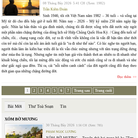
08 Tháng Bảy 2026
5:41 CH
(Xem: 1982)
Trần Kiêm Đoàn
Sinh 1946, tôi rời Việt Nam năm 1982 – 36 tuổi – và sống tại
Mỹ từ đó cho đến bây giờ ở tuổi 80. Năm nay – 2026 – Mỹ kỷ niệm 250 năm ngày lập
quốc. Nhìn lại bản thân và gia đình mình, chúng tôi đã được sống trên đất nước này ngót
một phần năm chặng đường của dòng lịch sử Hiệp Chủng Quốc Hoa Kỳ. / Càng đến tuổi xế
chiều, rồi... chạng vạng cuộc đời, sự ra đi vĩnh viễn không còn là vấn đề bận tâm như thời
còn trẻ mà chỉ còn lại nỗi ám ảnh tuổi già là “ra đi như thế nào”. Có lúc nghe tin người bạn,
người thân làm ăn kiếm bạc triệu đô la tôi vẫn chúc mừng nhưng với tâm trạng dửng dưng
như mùa thu lá rụng. Nhưng nghe tin một bạn già vừa thảnh thơi an nhiên ra đi nhanh như
khuất bóng chiều, tôi lại mừng đến xúc động và ước chi mình cũng sẽ ra đi nhanh và nhẹ
như giấc ngủ qua đêm. Thì ra, cái “nỗi niềm canh cánh” của đời người cũng đổi thay theo
thời gian qua những chặng đường đời.
Đọc thêm
1
2
3
4
5
6
7
Trang sau
Trang cuối
Bài Mới
Thư Toà Soạn
Tin
XÓM BỜ MƯƠNG
30 Tháng Bảy 2026
1:56 CH
(Xem: 785)
PHẠM NGỌC LƯƠNG