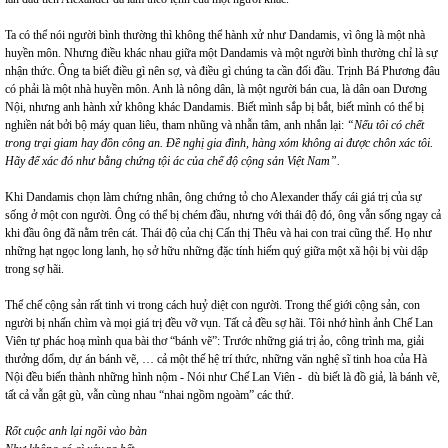
Ta có thể nói người bình thường thì không thể hành xử như Dandamis, vì ông là một nhà
huyền môn. Nhưng điều khác nhau giữa một Dandamis và một người bình thường chỉ là sự
nhận thức. Ông ta biết điều gì nên sợ, và điều gì chúng ta cần đối đầu. Trịnh Bá Phương đâu
có phải là một nhà huyền môn. Anh là nông dân, là một người bán cua, là dân oan Dương
Nội, nhưng anh hành xử không khác Dandamis. Biết mình sắp bị bắt, biết mình có thể bị
nghiền nát bởi bộ máy quan liêu, tham nhũng và nhẫn tâm, anh nhắn lại:
“Nếu tôi có chết
trong trại giam hay đồn công an. Đề nghị gia đình, hàng xóm không ai được chôn xác tôi.
Hãy để xác đó như bằng chứng tội ác của chế độ cộng sản Việt Nam”.
Khi Dandamis chọn làm chứng nhân, ông chứng tỏ cho Alexander thấy cái giá trị của sự
sống ở một con người. Ông có thể bị chém đầu, nhưng với thái độ đó, ông vẫn sống ngay cả
khi đầu ông đã nằm trên cát. Thái độ của chị Cấn thị Thêu và hai con trai cũng thế. Họ như
những hạt ngọc long lanh, họ sở hữu những đặc tính hiếm quý giữa một xã hội bị vùi dập
trong sợ hãi.
Thể chế cộng sản rất tinh vi trong cách huỷ diệt con người. Trong thế giới cộng sản, con
người bị nhấn chìm và mọi giá trị đều vỡ vụn. Tất cả đều sợ hãi. Tôi nhớ hình ảnh Chế Lan
Viên tự phác hoạ mình qua bài thơ “bánh vẽ”: Trước những giá trị ảo, công trình ma, giải
thưởng dổm, dự án bánh vẽ, … cả một thế hệ trí thức, những văn nghệ sĩ tinh hoa của Hà
Nội đều biến thành những hình nộm - Nói như Chế Lan Viên - dù biết là đồ giả, là bánh vẽ,
tất cả vẫn gật gù, vẫn cùng nhau “nhai ngồm ngoàm” các thứ.
Rốt cuộc anh lại ngồi vào bàn