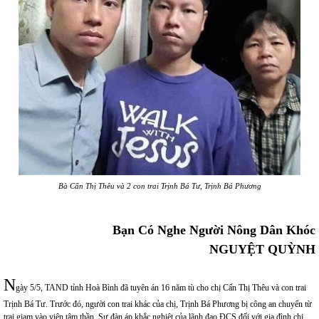
Bà Cấn Thị Thêu và 2 con trai Trịnh Bá Tư, Trịnh Bá Phương
Bạn Có Nghe Người Nông Dân Khóc
NGUYỆT QUỲNH
N
gày 5/5, TAND tỉnh Hoà Bình đã tuyên án 16 năm tù cho chị Cấn Thị Thêu và con trai
Trịnh Bá Tư. Trước đó, người con trai khác của chị, Trịnh Bá Phương bị công an chuyển từ
trại giam vào viện tâm thần. Sự đàn áp khắc nghiệt của lãnh đạo ĐCS đối với gia đình chị,