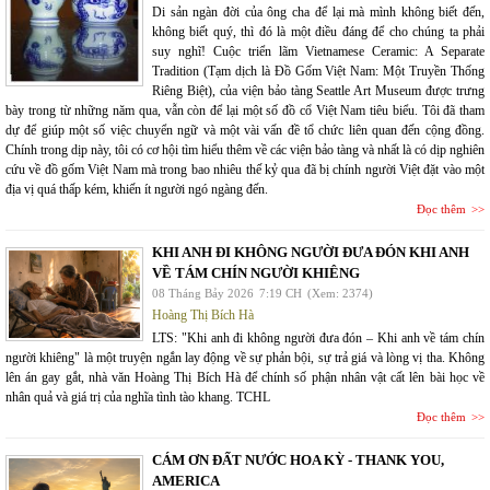
Di sản ngàn đời của ông cha để lại mà mình không biết đến,
không biết quý, thì đó là một điều đáng để cho chúng ta phải
suy nghĩ! Cuộc triển lãm Vietnamese Ceramic: A Separate
Tradition (Tạm dịch là Đồ Gốm Việt Nam: Một Truyền Thống
Riêng Biệt), của viện bảo tàng Seattle Art Museum được trưng
bày trong từ những năm qua, vẫn còn để lại một số đồ cổ Việt Nam tiêu biểu. Tôi đã tham
dự để giúp một số việc chuyển ngữ và một vài vấn đề tổ chức liên quan đến cộng đồng.
Chính trong dịp này, tôi có cơ hội tìm hiểu thêm về các viện bảo tàng và nhất là có dịp nghiên
cứu về đồ gốm Việt Nam mà trong bao nhiêu thế kỷ qua đã bị chính người Việt đặt vào một
địa vị quá thấp kém, khiến ít người ngó ngàng đến.
Đọc thêm
KHI ANH ĐI KHÔNG NGƯỜI ĐƯA ĐÓN KHI ANH
VỀ TÁM CHÍN NGƯỜI KHIÊNG
08 Tháng Bảy 2026
7:19 CH
(Xem: 2374)
Hoàng Thị Bích Hà
LTS: "Khi anh đi không người đưa đón – Khi anh về tám chín
người khiêng" là một truyện ngắn lay động về sự phản bội, sự trả giá và lòng vị tha. Không
lên án gay gắt, nhà văn Hoàng Thị Bích Hà để chính số phận nhân vật cất lên bài học về
nhân quả và giá trị của nghĩa tình tào khang. TCHL
Đọc thêm
CÁM ƠN ĐẤT NƯỚC HOA KỲ - THANK YOU,
AMERICA