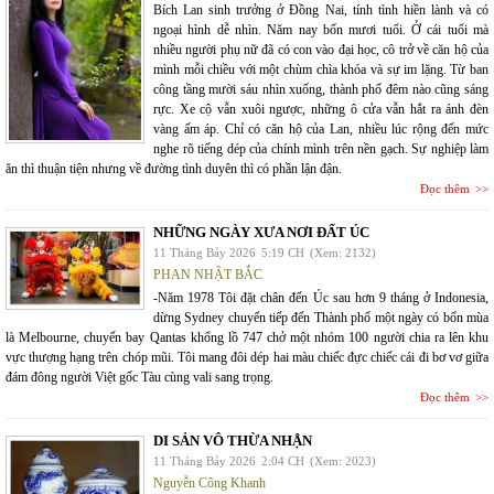
Bích Lan sinh trưởng ở Đồng Nai, tính tình hiền lành và có
ngoại hình dễ nhìn. Năm nay bốn mươi tuổi. Ở cái tuổi mà
nhiều người phụ nữ đã có con vào đại học, cô trở về căn hộ của
mình mỗi chiều với một chùm chìa khóa và sự im lặng. Từ ban
công tầng mười sáu nhìn xuống, thành phố đêm nào cũng sáng
rực. Xe cộ vẫn xuôi ngược, những ô cửa vẫn hắt ra ánh đèn
vàng ấm áp. Chỉ có căn hộ của Lan, nhiều lúc rộng đến mức
nghe rõ tiếng dép của chính mình trên nền gạch. Sự nghiệp làm
ăn thì thuận tiện nhưng về đường tình duyên thì có phần lận đận.
Đọc thêm
NHỮNG NGÀY XƯA NƠI ĐẤT ÚC
11 Tháng Bảy 2026
5:19 CH
(Xem: 2132)
PHAN NHẬT BẮC
-Năm 1978 Tôi đặt chân đến Úc sau hơn 9 tháng ở Indonesia,
dừng Sydney chuyển tiếp đến Thành phố một ngày có bốn mùa
là Melbourne, chuyến bay Qantas khổng lồ 747 chở một nhóm 100 người chia ra lên khu
vực thượng hạng trên chóp mũi. Tôi mang đôi dép hai màu chiếc đực chiếc cái đi bơ vơ giữa
đám đông người Việt gốc Tàu cùng vali sang trọng.
Đọc thêm
DI SẢN VÔ THỪA NHẬN
11 Tháng Bảy 2026
2:04 CH
(Xem: 2023)
Nguyễn Công Khanh