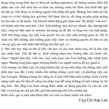
đang sống trong thời đại có khuynh hướng paperless; hệ thống online điền thế
phần nào vào chỗ sách báo in hiện nay không vươn tới được như khối độc giả
rất lớn tại Việt Nam và số đông người Việt khắp thế giới. Nhưng, báo điện tử vẫn
chưa và có thể chẳng bao giờ thay thế được báo in, dù rằng nó phụ giúp quảng
bá cho báo in rất nhiều. Vài khuyết điểm đáng ghi nhận như: Nó khiến "văn học"
trở thành một thứ sách báo "chợ" biếu không, một thứ tin nhanh, đọc không mất
tiền, chưa kể đến một số website lợi dụng sự dễ dãi và lỏng lẻo của luật pháp,
chửi bới lung tung, tạo một loại quyền lực ảo, trên một không gian ảo. Đó là
chưa nói đến những ảnh hưởng gián tiếp: như coi thường quyền sở hữu trí tuệ
của tác giả, tạo tinh thần lười biếng cho độc giả ;v.v...
3. Nền văn học thật sự lớn là nền văn học cổ súy tình nhân loại, đó là nền văn
học nhân bản. Vấn đề đặt ra: kình chống nhau hay hướng dẫn, cải thiện cho
nhau? Người làm thơ, viết văn, hay sinh hoạt văn hoá thường mắc bệnh kiêu
ngạo. Nhưng lòng kiêu ngạo thường khiến con người sinh ra đố kỵ, ganh tị.
Chủ trương của Hợp Lưu vô cùng khiêm tốn, là tạo một nhịp cầu thông cảm, một
diễn đàn trao đổi ý kiến nhiều khi tưởng chừng cách biệt, vô phương tiếp cận
hay hoà giải. Nhưng chúng tôi vững tin ở tính chất bẩm sinh hướng thiện và khả
năng vượt qua lỗi lầm dĩ vãng của nhân loại để cùng hướng về một tương lai tốt
đẹp hơn. Nên Hợp Lưu luôn mong được nhận sự đóng góp bài vở của các văn
hữu và sự ủng hộ của qúi độc giả bốn phương trên tiêu chuẩn này.
Kính chúc qúi vị một năm Đinh Hợi vui tươi và được nhiều sức khoẻ .
TẠp Chí Hợp Lưu