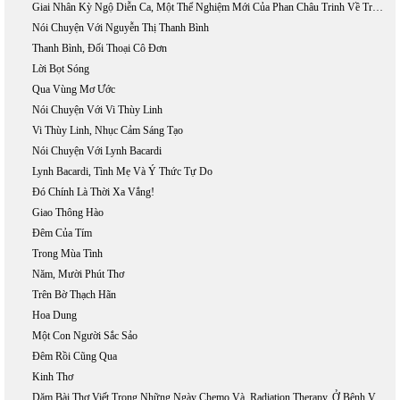
Giai Nhân Kỳ Ngộ Diễn Ca, Một Thể Nghiệm Mới Của Phan Châu Trinh Về Truyện Thơ Lục Bát
Nói Chuyện Với Nguyễn Thị Thanh Bình
Thanh Bình, Đối Thoại Cô Đơn
Lời Bọt Sóng
Qua Vùng Mơ Ước
Nói Chuyện Với Vi Thùy Linh
Vi Thùy Linh, Nhục Cảm Sáng Tạo
Nói Chuyện Với Lynh Bacardi
Lynh Bacardi, Tình Mẹ Và Ý Thức Tự Do
Đó Chính Là Thời Xa Vắng!
Giao Thông Hào
Đêm Của Tím
Trong Mùa Tình
Năm, Mười Phút Thơ
Trên Bờ Thạch Hãn
Hoa Dung
Một Con Người Sắc Sảo
Đêm Rồi Cũng Qua
Kinh Thơ
Dăm Bài Thơ Viết Trong Những Ngày Chemo Và, Radiation Therapy, Ở Bệnh Viện Fountain Valley.