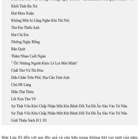
Khối Tình Bọ Xít
Đợi Mưa Xuân
Không Một Ai Lắng Nghe Khi Tôi Nói
Thơ Em Thiếu Anh
Hai Chị Em
Những Ngày Rỗng
Bão Quét
Thăm Nhau Cuối Ngàn
" Ôi! Những Người Khóc Lẻ Loi Một Mình"
Chất Thơ Và Thi Hóa
Dấu Chân Trên Phố, Địa Cầu Tinh Anh
Chú Hề Làng
Mẩu Thịt Thừa
Lối Xưa Tìm Về
Sự Thật Vốn Khó Chấp Nhận Một Khi Bệnh Dối Trá Đã Ăn Sâu Vào Trí Não
Sự Thật Vốn Khó Chấp Nhận Một Khi Bệnh Dối Trá Đã Ăn Sâu Vào Trí Não
Giới Thiệu Sách H L 93
Hợp Lưu 93 đến với quí độc giả và văn hữu trong không khí vui tươi của năm