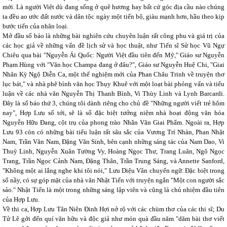
mới. Là người Việt dù đang sống ở quê hương hay bất cứ góc địa cầu nào chúng
ta đều ao ước đất nước và dân tộc ngày một tiến bộ, giàu mạnh hơn, hầu theo kịp
bước tiến của nhân loại.
Mở đầu số báo là những bài nghiên cứu chuyên luận rất công phu và giá trị của
các học giả về những vấn đề lịch sử và học thuật, như Tiến sĩ Sử học Vũ Ngự
Chiêu qua bài "Nguyễn Ái Quốc: Người Việt đầu tiên đến Mỹ," Giáo sư Nguyễn
Phạm Hùng với "Văn học Champa đang ở đâu?", Giáo sư Nguyễn Huệ Chi, "Giai
Nhân Kỳ Ngộ Diễn Ca, một thể nghiệm mới của Phan Châu Trinh về truyện thơ
lục bát," và nhà phê bình văn học Thụy Khuê với một loạt bài phỏng vấn và tiểu
luận về các nhà văn Nguyễn Thị Thanh Bình, Vi Thùy Linh và Lynh Barcardi.
Đây là số báo thứ 3, chúng tôi dành riêng cho chủ đề "Những người viết trẻ hôm
nay", Hợp Lưu số tới, sẽ là số đặc biệt tưởng niệm nhà hoạt động văn hóa
Nguyễn Hữu Đang, cột trụ của phong trào Nhân Văn Giai Phẩm. Ngoài ra, Hợp
Lưu 93 còn có những bài tiểu luận rất sâu sắc của Vương Trí Nhàn, Phan Nhật
Nam, Trần Văn Nam, Đặng Văn Sinh, bên cạnh những sáng tác của Nam Dao, Vi
Thuỳ Linh, Nguyễn Xuân Tường Vy, Hoàng Ngọc Thư, Trang Luân, Ngô Ngọc
Trang, Trần Ngọc Cảnh Nam, Đặng Thân, Trần Trung Sáng, và Annette Sanford,
"Không một ai lắng nghe khi tôi nói," Lưu Diệu Vân chuyển ngữ. Đặc biệt trong
số nầy, có sự góp mặt của nhà văn Nhật Tiến với truyện ngắn "Một con người sắc
sảo." Nhật Tiến là một trong những sáng lập viên và cũng là chủ nhiệm đầu tiên
của Hợp Lưu.
Về thi ca, Hợp Lưu Tân Niên Đinh Hợi nở rộ với các chùm thơ của các thi sĩ; Du
Tử Lê gởi đến quí văn hữu và độc giả như món quà đầu năm "dăm bài thơ viết