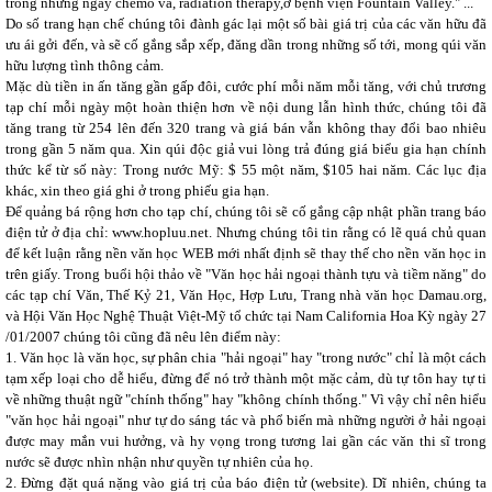
trong những ngày chemo và, radiation therapy,ở bệnh viện Fountain Valley." ...
Do số trang hạn chế chúng tôi đành gác lại một số bài giá trị của các văn hữu đã
ưu ái gởi đến, và sẽ cố gắng sắp xếp, đăng dần trong những số tới, mong qúi văn
hữu lượng tình thông cảm.
Mặc dù tiền in ấn tăng gần gấp đôi, cước phí mỗi năm mỗi tăng, với chủ trương
tạp chí mỗi ngày một hoàn thiện hơn về nội dung lẫn hình thức, chúng tôi đã
tăng trang từ 254 lên đến 320 trang và giá bán vẫn không thay đổi bao nhiêu
trong gần 5 năm qua. Xin qúi độc giả vui lòng trả đúng giá biểu gia hạn chính
thức kể từ số này: Trong nước Mỹ: $ 55 một năm, $105 hai năm. Các lục địa
khác, xin theo giá ghi ở trong phiếu gia hạn.
Để quảng bá rộng hơn cho tạp chí, chúng tôi sẽ cố gắng cập nhật phần trang báo
điện tử ở địa chỉ: www.hopluu.net. Nhưng chúng tôi tin rằng có lẽ quá chủ quan
để kết luận rằng nền văn học WEB mới nhất định sẽ thay thế cho nền văn học in
trên giấy. Trong buổi hội thảo về "Văn học hải ngoại thành tựu và tiềm năng" do
các tạp chí Văn, Thế Kỷ 21, Văn Học, Hợp Lưu, Trang nhà văn học Damau.org,
và Hội Văn Học Nghệ Thuật Việt-Mỹ tổ chức tại Nam California Hoa Kỳ ngày 27
/01/2007 chúng tôi cũng đã nêu lên điểm này:
1. Văn học là văn học, sự phân chia "hải ngoại" hay "trong nước" chỉ là một cách
tạm xếp loại cho dễ hiểu, đừng để nó trở thành một mặc cảm, dù tự tôn hay tự ti
về những thuật ngữ "chính thống" hay "không chính thống." Vì vậy chỉ nên hiểu
"văn học hải ngoại" như tự do sáng tác và phổ biến mà những người ở hải ngoại
được may mắn vui hưởng, và hy vọng trong tương lai gần các văn thi sĩ trong
nước sẽ được nhìn nhận như quyền tự nhiên của họ.
2. Đừng đặt quá nặng vào giá trị của báo điện tử (website). Dĩ nhiên, chúng ta