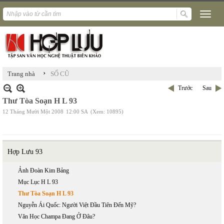
›
Trang nhà
SỐ CŨ
Trước
Sau
Thư Tòa Soạn H L 93
12 Tháng Mười Một 2008
12:00 SA
(Xem: 10895)
Hợp Lưu 93
Ảnh Đoàn Kim Bảng
Mục Lục H L 93
Thư Tòa Soạn H L 93
Nguyễn Ái Quốc: Người Việt Đầu Tiên Đến Mỹ?
Văn Học Champa Đang Ở Đâu?