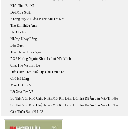
Khối Tình Bọ Xít
Đợi Mưa Xuân
Không Một Ai Lắng Nghe Khi Tôi Nói
Thơ Em Thiếu Anh
Hai Chị Em
Những Ngày Rỗng
Bão Quét
Thăm Nhau Cuối Ngàn
" Ôi! Những Người Khóc Lẻ Loi Một Mình"
Chất Thơ Và Thi Hóa
Dấu Chân Trên Phố, Địa Cầu Tinh Anh
Chú Hề Làng
Mẩu Thịt Thừa
Lối Xưa Tìm Về
Sự Thật Vốn Khó Chấp Nhận Một Khi Bệnh Dối Trá Đã Ăn Sâu Vào Trí Não
Sự Thật Vốn Khó Chấp Nhận Một Khi Bệnh Dối Trá Đã Ăn Sâu Vào Trí Não
Giới Thiệu Sách H L 93