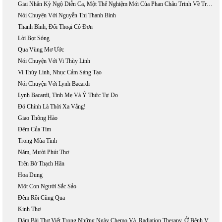
Giai Nhân Kỳ Ngộ Diễn Ca, Một Thể Nghiệm Mới Của Phan Châu Trinh Về Truyện Thơ Lục Bát
Nói Chuyện Với Nguyễn Thị Thanh Bình
Thanh Bình, Đối Thoại Cô Đơn
Lời Bọt Sóng
Qua Vùng Mơ Ước
Nói Chuyện Với Vi Thùy Linh
Vi Thùy Linh, Nhục Cảm Sáng Tạo
Nói Chuyện Với Lynh Bacardi
Lynh Bacardi, Tình Mẹ Và Ý Thức Tự Do
Đó Chính Là Thời Xa Vắng!
Giao Thông Hào
Đêm Của Tím
Trong Mùa Tình
Năm, Mười Phút Thơ
Trên Bờ Thạch Hãn
Hoa Dung
Một Con Người Sắc Sảo
Đêm Rồi Cũng Qua
Kinh Thơ
Dăm Bài Thơ Viết Trong Những Ngày Chemo Và, Radiation Therapy, Ở Bệnh Viện Fountain Valley.