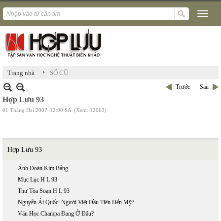
›
Trang nhà
SỐ CŨ
Trước
Sau
Hợp Lưu 93
01 Tháng Hai 2007
12:00 SA
(Xem: 12063)
Hợp Lưu 93
Ảnh Đoàn Kim Bảng
Mục Lục H L 93
Thư Tòa Soạn H L 93
Nguyễn Ái Quốc: Người Việt Đầu Tiên Đến Mỹ?
Văn Học Champa Đang Ở Đâu?