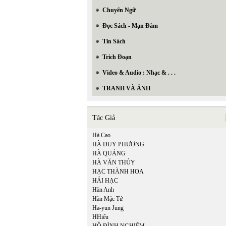
Chuyển Ngữ
Đọc Sách - Mạn Đàm
Tin Sách
Trích Đoạn
Video & Audio : Nhạc & . . .
TRANH VÀ ẢNH
Tác Giả
Hà Cao
HÀ DUY PHƯƠNG
HÀ QUẢNG
HÀ VĂN THỦY
HẠC THÀNH HOA
HẢI HẠC
Hàn Anh
Hàn Mặc Tử
Ha-yun Jung
HHiếu