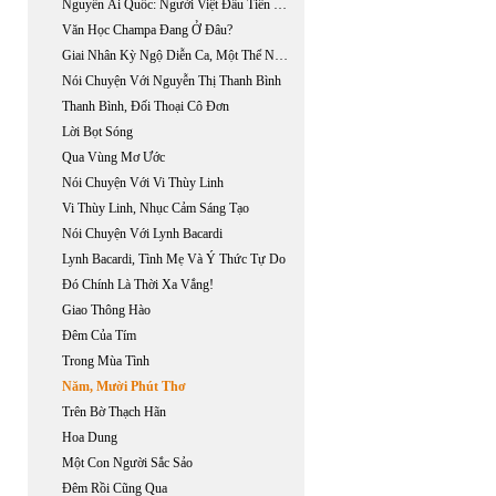
Nguyễn Ái Quốc: Người Việt Đầu Tiên Đến Mỹ?
Văn Học Champa Đang Ở Đâu?
Giai Nhân Kỳ Ngộ Diễn Ca, Một Thể Nghiệm Mới Của Phan Châu Trinh Về Truyện Thơ Lục Bát
Nói Chuyện Với Nguyễn Thị Thanh Bình
Thanh Bình, Đối Thoại Cô Đơn
Lời Bọt Sóng
Qua Vùng Mơ Ước
Nói Chuyện Với Vi Thùy Linh
Vi Thùy Linh, Nhục Cảm Sáng Tạo
Nói Chuyện Với Lynh Bacardi
Lynh Bacardi, Tình Mẹ Và Ý Thức Tự Do
Đó Chính Là Thời Xa Vắng!
Giao Thông Hào
Đêm Của Tím
Trong Mùa Tình
Năm, Mười Phút Thơ
Trên Bờ Thạch Hãn
Hoa Dung
Một Con Người Sắc Sảo
Đêm Rồi Cũng Qua