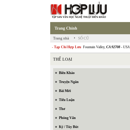
Trang Chính
›
Trang nhà
SỐ CŨ
- Tạp Chí Hợp Lưu
Fountain Valley,
CA 92708
- USA
THỂ LOẠI
Biên Khảo
Truyện Ngắn
Bài Mới
Tiểu Luận
Thơ
Phỏng Vấn
Ký / Tùy Bút