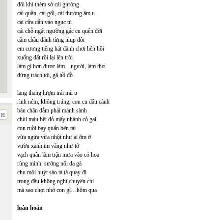
đôi khi thèm sờ cái giường
cái quần, cái gối, cái thường âm u
cái cửa dẫn vào ngục tù
cái chỗ ngất ngưỡng gác cu quên đời
cầm chầu đánh từng nhịp đôi
em cương tiếng hát đành chơi liên hồi
xuống đất rồi lại lên trời
làm gì hơn được làm…người, làm thơ
đừng trách tôi, gã hồ đồ
lang thang lượm trái mù u
rình ném, không trúng, con cu đầu cành
bàn chân dẫm phải mảnh sành
chùi máu bệt đỏ mấy nhành cỏ gai
con ruồi bay quẩn bên tai
vừa ngứa vừa nhột như ai ỡm ờ
vườn xanh im vắng như tờ
vạch quần làm trận mưa vào cỏ hoa
rùng mình, sướng nổi da gà
chu môi huýt sáo tà tà quay đi
trong đầu không nghĩ chuyện chi
mà sao chợt nhớ con gì…hôm qua
luân hoán