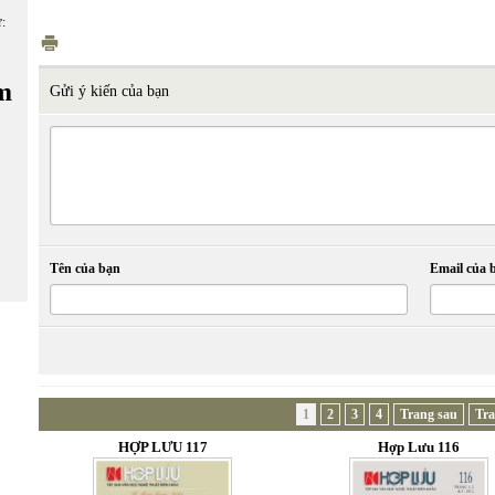
ữ:
m
Gửi ý kiến của bạn
Tên của bạn
Email của 
1
2
3
4
Trang sau
Tra
HỢP LƯU 117
Hợp Lưu 116