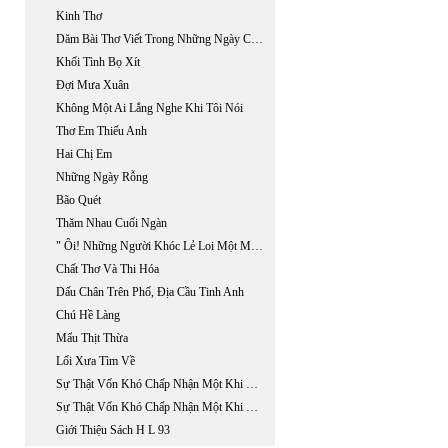
Kinh Thơ
Dăm Bài Thơ Viết Trong Những Ngày Chemo Và, Radiation Therapy, Ở Bệnh Viện Fountain Valley.
Khối Tình Bọ Xít
Đợi Mưa Xuân
Không Một Ai Lắng Nghe Khi Tôi Nói
Thơ Em Thiếu Anh
Hai Chị Em
Những Ngày Rỗng
Bão Quét
Thăm Nhau Cuối Ngàn
" Ôi! Những Người Khóc Lẻ Loi Một Mình"
Chất Thơ Và Thi Hóa
Dấu Chân Trên Phố, Địa Cầu Tinh Anh
Chú Hề Làng
Mẩu Thịt Thừa
Lối Xưa Tìm Về
Sự Thật Vốn Khó Chấp Nhận Một Khi Bệnh Dối Trá Đã Ăn Sâu Vào Trí Não
Sự Thật Vốn Khó Chấp Nhận Một Khi Bệnh Dối Trá Đã Ăn Sâu Vào Trí Não
Giới Thiệu Sách H L 93