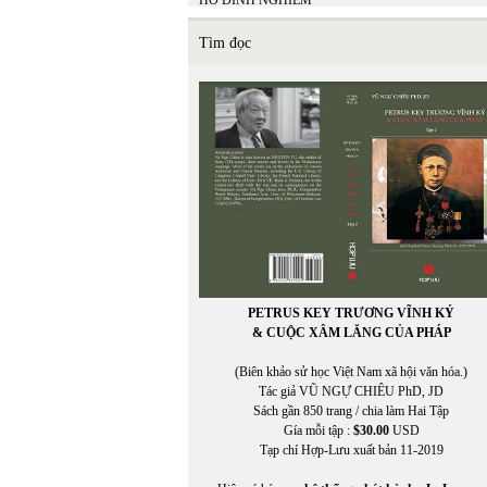
HỒ ĐÌNH NGHIÊM
Hồ Minh Tâm
HỒ TỊNH TÌNH
Tìm đọc
Hồ Trường An
Hòa Bình Lê
HÒA ĐA
HOA MAI
Hoài Băng
HOÀI MỸ
HOÀI ZIANG DUY
Hoàng Cầm
HOÀNG CHIẾN THẮNG
HOÀNG CHÍNH
HOÀNG CHÍNH chuyển ngữ
Hoàng Đăng Khoa
Hoàng Định Nam
PETRUS KEY TRƯƠNG VĨNH KÝ
Hoàng Đỗ Vũ
& CUỘC XÂM LĂNG CỦA PHÁP
Hoàng Hải Lâm
HOÀNG KHẢ HƯNG
(Biên khảo sử học Việt Nam xã hội văn hóa.)
HOÀNG KHỞI PHONG
Tác giả VŨ NGỰ CHIÊU PhD, JD
HOÀNG LIÊN TÂM
Sách gần 850 trang / chia làm Hai Tập
HOÀNG MAI ĐẠT
Gía mỗi tập :
$30.00
USD
Hoàng Ngọc Nguyên
Tạp chí Hợp-Lưu xuất bản 11-2019
HOÀNG NGỌC THƯ
HOÀNG NGUYÊN NHUẬN