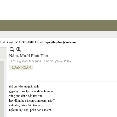
Điện thoại:
(714) 381-8780
E-mail:
tapchihopluu@aol.com
Năm, Mười Phút Thơ
12 Tháng Mười Một 2008
12:00 SA
(Xem: 9740)
LUÂN HOÁN
thò tay vào túi quần anh
gặp cây súng lục nằm khoanh im lìm
súng anh dành bắn trái tim
hay dùng hạ sát con chim oanh nào ?
anh nhớ, đừng bắn tào lao
ngồi tù, hụt đạn, phần nào cho em