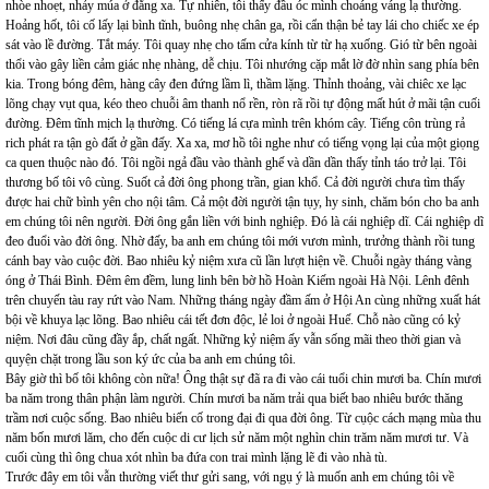
nhòe nhoẹt, nhảy múa ở đằng xa. Tự nhiên, tôi thấy đầu óc mình choáng váng lạ thường.
Hoảng hốt, tôi cố lấy lại bình tĩnh, buông nhẹ chân ga, rồi cẩn thận bẻ tay lái cho chiếc xe ép
sát vào lề đường. Tắt máy. Tôi quay nhẹ cho tấm cửa kính từ từ hạ xuống. Gió từ bên ngoài
thổi vào gây liền cảm giác nhẹ nhàng, dễ chịu. Tôi nhướng cặp mắt lờ đờ nhìn sang phía bên
kia. Trong bóng đêm, hàng cây đen đứng lầm lì, thầm lặng. Thỉnh thoảng, vài chiêc xe lạc
lõng chạy vụt qua, kéo theo chuỗi âm thanh nổ rền, ròn rã rồi tự động mất hút ở mãi tận cuối
đường. Đêm tĩnh mịch lạ thường. Có tiếng lá cựa mình trên khóm cây. Tiếng côn trùng rả
rich phát ra tận gò đất ở gần đấy. Xa xa, mơ hồ tôi nghe như có tiếng vọng lại của một giọng
ca quen thuộc nào đó. Tôi ngồi ngả đầu vào thành ghế và dần dần thấy tỉnh táo trở lại. Tôi
thương bố tôi vô cùng. Suốt cả đời ông phong trần, gian khổ. Cả đời người chưa tìm thấy
được hai chữ bình yên cho nội tâm. Cả một đời người tận tụy, hy sinh, chăm bón cho ba anh
em chúng tôi nên người. Đời ông gắn liền với binh nghiệp. Đó là cái nghiệp dĩ. Cái nghiệp dĩ
đeo đuổi vào đời ông. Nhờ đấy, ba anh em chúng tôi mới vươn mình, trưởng thành rồi tung
cánh bay vào cuộc đời. Bao nhiêu kỷ niệm xưa cũ lần lượt hiện về. Chuỗi ngày tháng vàng
óng ở Thái Bình. Đêm êm đềm, lung linh bên bờ hồ Hoàn Kiếm ngoài Hà Nội. Lênh đênh
trên chuyến tàu ray rứt vào Nam. Những tháng ngày đầm ấm ở Hội An cùng những xuất hát
bội về khuya lạc lõng. Bao nhiêu cái tết đơn độc, lẻ loi ở ngoài Huế. Chỗ nào cũng có kỷ
niệm. Nơi đâu cũng đầy ắp, chất ngất. Những kỷ niệm ấy vẫn sống mãi theo thời gian và
quyện chặt trong lầu son ký ức của ba anh em chúng tôi.
Bây giờ thì bố tôi không còn nữa! Ông thật sự đã ra đi vào cái tuổi chin mươi ba. Chín mươi
ba năm trong thân phận làm người. Chín mươi ba năm trải qua biết bao nhiêu bước thăng
trầm nơi cuộc sống. Bao nhiêu biến cố trong đại đi qua đời ông. Từ cụộc cách mạng mùa thu
năm bốn mươi lăm, cho đến cuộc di cư lịch sử năm một nghìn chin trăm năm mươi tư. Và
cuối cùng thì ông chua xót nhìn ba đứa con trai mình lặng lẽ đi vào nhà tù.
Trước đây em tôi vẫn thường viết thư gửi sang, với ngụ ý là muốn anh em chúng tôi về