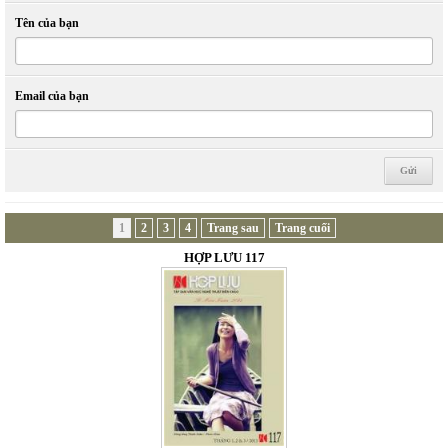
Tên của bạn
Email của bạn
1
2
3
4
Trang sau
Trang cuối
HỢP LƯU 117