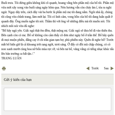
Buổi trưa. Tôi đứng giữa không khí cô quạnh, hoang vắng bên phần mộ của bố tôi. Phần mộ
vừa mới xây xong vào buổi sáng ngày hôm qua. Nén hương vẫn còn cháy âm ỉ, tỏa ra nghi
ngút. Ngay dãy trên, cách đây vài ba bước là phần mộ mẹ tôi đang nằm. Ngôi nhà ấy, chúng
tôi cũng vừa chỉnh trang, làm mới lại. Tôi có linh cảm, vong hồn của bố tôi đang luẩn quất ở
quanh đây. Ông muốn nghe tôi nói. Thầm thì với ông về những điều mà tôi muốn nói. Tôi
nhích môi nói vừa đủ nghe:
“Bố hãy ngủ yên. Giấc ngủ thật êm đềm, thật mộng mị. Giấc ngủ sẽ đưa bố đi vào thiên thu.
Bên cạnh còn có mẹ. Bố sẽ không còn cảm thấy cô đơn như ngày bố ở trần thế. Bố hãy quên
đi mọi muộn phiền, đắng cay ở cõi trần gian tạm bợ, phù phiếm này. Quên đi nghe bố! Trước
mắt bố hiện gìờ là cả khoang trời rạng ngời, tươi sáng. Ở đấy có đồi núi chập chùng, có cỏ
non xanh mướt cùng hoa nở bốn mùa rực rỡ, và bên tai bố, văng vẳng có tiếng nhạc khúc tấu
lên bản trường ca bất tận./.”
TRANG LUÂN
Trước
Sau
Gửi ý kiến của bạn