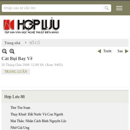
›
Trang nhà
SỐ CŨ
Trước
Sau
Cát Bụi Bay Về
26 Tháng Chín 2008
12:00 SA
(Xem: 9402)
TRANG LUÂN
Hợp Lưu 88
Thư Tòa Soạn
Thụy Khuê: Đất Nước Và Con Người
Mai Thảo: Nhân Cách Bình Nguyên Lộc
Nhớ Già Ung