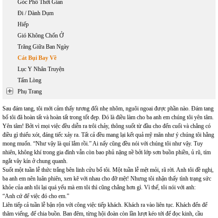
Góc Phố Thời Gian
Đi / Dành Dụm
Hiếp
Gió Không Chốn Ở
Trăng Giữa Ban Ngày
Cát Bụi Bay Về
Lục Y Nhân Truyện
Tấm Lòng
Phụ Trang
Sau đám tang, tôi mới cảm thấy tương đối nhẹ nhõm, nguôi ngoai được phần nào. Đám tang
bố tôi đã hoàn tất và hoàn tất trong tốt đẹp. Đó là điều làm cho ba anh em chúng tôi yên tâm.
Yên tâm! Bởi vì mọi việc đều diễn ra trôi chảy, thông suốt từ đầu cho đến cuối và chẳng có
điều gì thiếu xót, đáng tiếc xảy ra. Tất cả đều mang lại kết quả mỹ mãn như ý chúng tôi hằng
mong muốn. “Như vậy là quí lắm rồi.” Ai nấy cũng đều nói với chúng tôi như vậy. Tuy
nhiên, không khí trong gia đình vẫn còn bao phủ nặng nề bởi lớp sơn buồn phiền, ủ rũ, tím
ngắt vây kín ở chung quanh.
Suốt một tuần lễ thức trắng bên linh cửu bố tôi. Một tuần lễ mệt mỏi, rã rời. Anh tôi đề nghị,
ba anh em nên luân phiên, xen kẽ với nhau cho đỡ mệt! Nhưng tôi nhận thấy tình trạng sức
khỏe của anh tôi lại quá yếu mà em tôi thì cũng chẳng hơn gì. Vì thế, tôi nói với anh:
“Anh cứ để việc đó cho em.”
Liên tiếp cả tuần lễ bận rộn với công việc tiếp khách. Khách ra vào liên tục. Khách đến để
thăm viếng, để chia buồn. Ban đêm, từng hội đoàn còn lần lượt kéo tới để đọc kinh, cầu