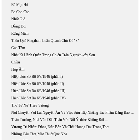
Bà Mọi Hú
Ba Con Cáo
Nhốt Gió
Đồng Đội
Rừng Mắm
Thôn Quả Phụ,tham Luận Quanh Chủ Đề "x"
Gạn Tâm
Nhật Kí Hành Quân Trong Chiến Trận Nguyễn -tây Sơn
Chiều
Hợp Âm
Hiệp Ước Sơ Bộ 6/3/1946 (phần I)
Hiệp Ước Sơ Bộ 6/3/1946 (phần II)
Hiệp Ước Sơ Bộ 6/3/1946 (phần III)
Hiệp Ước Sơ Bộ 6/3/1946 (phần IV)
Thơ Từ Nữ Triệu Vương
Nói Chuyện Với Lại Nguyên Ân Về Việc Sưu Tập Những Tác Phẩm Đăng Báo Của Phan Khôi
Thảo Trường, Nhà Văn Dấn Thân Với Nỗi Ý-thức Không Rời ...
Vương Trí Nhàn: Đồng Đức Bốn Và Chất Hoang Dại Trong Thơ
Những Câu Thơ, Một Thuở Quê Nhà