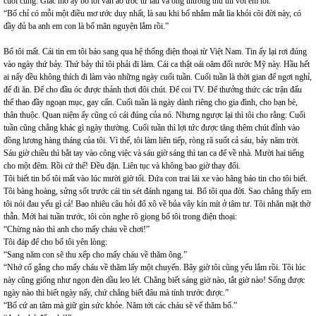
cuối cùng. Giấc mơ ấy bố tôi vẫn ao ước từ lâu và ông thường thủ thỉ với em tôi:
“Bố chỉ có mỗi một điều mơ ước duy nhất, là sau khi bố nhắm mắt lìa khỏi cõi đời này, có
đầy đủ ba anh em con là bố mãn nguyện lắm rồi.”
Bố tôi mất. Cái tin em tôi báo sang qua hệ thống điện thoại từ Việt Nam. Tin ấy lại rơi đúng
vào ngày thứ bảy. Thứ bảy thì tôi phải đi làm. Cái ca thật oái oăm đối nước Mỹ này. Hầu hết
ai nấy đều không thích đi làm vào những ngày cuối tuần. Cuối tuần là thời gian để ngơi nghỉ,
để đi ăn. Để cho đầu óc được thảnh thơi đôi chút. Để coi TV. Để thưởng thức các trận đấu
thể thao đầy ngoạn mục, gay cấn. Cuối tuần là ngày dành riêng cho gia đình, cho bạn bè,
thân thuộc. Quan niệm ấy cũng có cái đúng của nó. Nhưng ngược lại thì tôi cho rằng: Cuối
tuần cũng chẳng khác gì ngày thường. Cuối tuần thì lợi tức được tăng thêm chút đỉnh vào
đồng lương hàng tháng của tôi. Vì thế, tôi làm liên tiếp, ròng rã suốt cả sáu, bảy năm trời.
Sáu giờ chiều thì bắt tay vào công việc và sáu giờ sáng thì tan ca để về nhà. Mười hai tiếng
cho một đêm. Rồi cứ thế! Đều đặn. Liên tục và không bao giờ thay đổi.
Tôi biết tin bố tôi mất vào lúc mười giờ tối. Đứa con trai lái xe vào hãng báo tin cho tôi biết.
Tôi bàng hoàng, sửng sốt trước cái tin sét đánh ngang tai. Bố tôi qua đời. Sao chẳng thấy em
tôi nói đau yếu gì cả! Bao nhiêu câu hỏi đổ xô về bủa vây kín mít ở tâm tư. Tôi nhăn mặt thờ
thẫn. Mới hai tuần trước, tôi còn nghe rõ giọng bố tôi trong điện thoại:
“Chừng nào thì anh cho mấy cháu về chơi!”
Tôi đáp để cho bố tôi yên lòng:
“Sang năm con sẽ thu xếp cho mấy cháu về thăm ông.”
“Nhớ cố gắng cho mấy cháu về thăm lấy một chuyến. Bây giờ tôi cũng yếu lắm rồi. Tôi lúc
này cũng giống như ngọn đèn dầu leo lét. Chẳng biết sáng giờ nào, tắt giờ nào! Sống được
ngày nào thì biết ngày nấy, chứ chẳng biết đâu mà tính trước được.”
“Bố cứ an tâm mà giữ gìn sức khỏe. Năm tới các cháu sẽ vế thăm bố.”