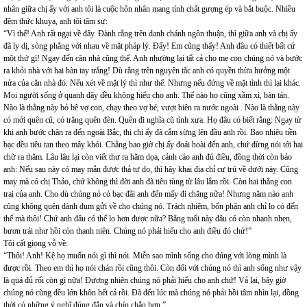
nhân giữa chị ấy với anh tôi là cuộc hôn nhân mang tính chất gượng ép và bắt buộc. Nhiều
đêm thức khuya, anh tôi tâm sự:
“Vì thế! Anh rất ngại về đây. Đành rằng trên danh chánh ngôn thuận, thì giữa anh và chị ấy
đã ly dị, sòng phẳng với nhau về mặt pháp lý. Đấy! Em cũng thấy! Anh đâu có thiết bất cứ
một thứ gì! Ngay đến căn nhà cũng thế. Anh nhường lại tất cả cho mẹ con chúng nó và bước
ra khỏi nhà với hai bàn tay trắng! Dù rằng trên nguyên tắc anh có quyền thừa hưởng một
nửa của căn nhà đó. Nếu xét về mặt lý thì như thế. Nhưng nếu đứng về mặt tình thì lại khác.
Mọi người sống ở quanh đây đều không hiểu cho anh. Thể nào họ cũng xầm xì, bàn tán.
Nào là thằng này bỏ bê vợ con, chạy theo vợ bé, vượt biên ra nước ngoài . Nào là thằng này
có mới quên cũ, có trăng quên đèn. Quên đi nghĩa cũ tình xưa. Họ đâu có biết rằng: Ngay từ
khi anh bước chân ra đến ngoài Bắc, thì chị ấy đã cắm sừng lên đầu anh rồi. Bao nhiêu tiền
bạc đều tiêu tan theo mây khói. Chẳng bao giờ chị ấy đoái hoài đến anh, chứ đừng nói tới hai
chữ ra thăm. Lâu lâu lại còn viết thư ra hăm dọa, cảnh cáo anh đủ điều, đồng thời còn bảo
anh: Nếu sau này có may mắn được thả tự do, thì hãy khai địa chỉ cư trú về dưới này. Cũng
may mà có chị Thảo, chứ không thì đời anh đã tiêu tùng từ lâu lắm rồi. Còn hai thằng con
trai của anh. Cho dù chúng nó có bạc đãi anh đến mấy đi chăng nữa! Nhưng năm nào anh
cũng không quên dành dụm gửi về cho chúng nó. Trách nhiệm, bổn phận anh chỉ lo có đến
thế mà thôi! Chứ anh đâu có thể lo hơn được nữa? Bằng tuổi này đâu có còn nhanh nhẹn,
bươn trải như hồi còn thanh niên. Chúng nó phải hiểu cho anh điều đó chứ!”
Tôi cất giọng vỗ về:
“Thôi! Anh! Kệ họ muốn nói gì thì nói. Miễn sao mình sống cho đúng với lòng mình là
được rồi. Theo em thì họ nói chán rồi cũng thôi. Còn đối với chúng nó thì anh sống như vậy
là quá đủ rối còn gì nữa! Đương nhiên chúng nó phải hiểu cho anh chứ! Vả lại, bây giờ
chúng nó cũng đều lớn khôn hết cả rồi. Đã đến lúc mà chúng nó phải hồi tâm nhìn lại, đồng
thời có những ý nghĩ đúng đắn và chín chắn hơn.”