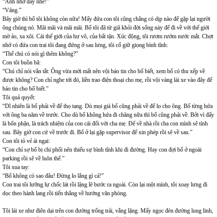
“Anh nhớ đấy nhé!”
“Vâng.”
Bây giờ thì bố tôi không còn nữa! Mấy đứa con tôi cũng chẳng có dịp nào để gặp lại người
ông chúng nó. Mãi mãi và mãi mãi. Bố tôi đã từ giã khỏi đời sống này để đi về với thế giới
mờ ảo, xa xôi. Cái thế giới của hư vô, của bất tận. Xúc động, tôi rươm rướm nước mắt. Chợt
nhớ có đứa con trai tôi đang đứng ở sau lưng, tôi cố giữ giọng bình tĩnh:
“Thế chú có nói gì thêm không?”
Con tôi buồn bã:
“Chú chỉ nói vắn tắt: Ông vừa mới mất nên vội báo tin cho bố biết, xem bố có thu xếp về
được không? Con chỉ nghe tới đó, liền trao điện thoại cho mẹ, rồi vội vàng lái xe vào đây để
báo tin cho bố biết.”
Tôi quả quyết:
“Dĩ nhiên là bố phải về để thọ tang. Dù mọi giá bố cũng phải về để lo cho ông. Bố từng hứa
với ông ba năm về trước. Cho dù bố không hứa đi chăng nữa thì bố cũng phải về. Bởi vì đấy
là bổn phận, là trách nhiệm của con cái đối với cha mẹ. Để về nhà rồi cha con mình sẽ tính
sau. Bây giờ con cứ về trước đi. Bố ở lại gặp supervisor để xin phép rồi sẽ về sau.”
Con tôi tỏ vẻ ái ngại:
“Con chỉ sợ bố bị chi phối nên thiếu sự bình tĩnh khi đi đường. Hay con đợi bố ở ngoài
parking rồi sẽ về luôn thể.”
Tôi xua tay:
“Bố không có sao đâu! Đừng lo lắng gì cả!”
Con trai tôi lưỡng lự chốc lát rồi lặng lẽ bước ra ngoài. Còn lại một mình, tôi xoay lưng đi
dọc theo hành lang rồi tiến thẳng về hướng văn phòng.
Tôi lái xe như điên dại trên con đường trống trải, vắng lặng. Mấy ngọc đèn đường lung linh,