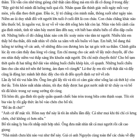
thăm. Tôi vẫn còn nhớ từng giòng chữ thật cảm động mà em tôi đã cô đọng ở trong đấy:
“Bây giờ thì bố mình đã luống tuổi quá rồi. Nhãn quan lẫn thính giác mỗi ngày mỗi suy
mòn, yếu dần theo thời gian. Đầu óc, lý trí chẳng còn minh mẫn, thông suốt như ngày nào.
Niềm an ủi duy nhất đối với người lớn tuổi ở cuối đời là con cháu. Con cháu chẳng khác nào
liều thuốc bổ, là nguồn vui, là sự vỗ về vào đời sống héo hắt còn lại. Nhìn vào bối cảnh của
gia đình mình, tình từ năm bảy mươi lăm đến nay, với biết bao nhiêu biến cố dồn dập cuốn
tới. Những biến cố đó chẳng khác nào cơn lốc xoáy mòn vào tâm tư người. Nhiều khi em
thấy bố tha thẩn, dõi mắt nhìn về chốn xa xăm với nỗi buồn vô hạn. Em biết, bố đang thả
luồng tư tưởng về các anh, về những đứa con đương lưu lạc tại góc trời xa thẳm. Chính giữa
lúc ấy em cảm thấy đau lòng vô cùng. Em chỉ mong cho các anh về lấy một chuyến, để cho
em nhìn thấy niềm vui thắp sáng lên khuôn mặt người. Dù chỉ một chuyến thôi! Cho bố tạm
thời quên đi hai tiếng thở dài vào nhũng buổi chiều khép kín, cô quạnh. Những buổi chiều
làm cho căn nhà trở nên thê lương, ảm đạm vô cùng&” Lá thư ấy em tôi viết thật dài và đấy
cũng là động lực mãnh liệt thúc đẩy cho tôi đi đến quyết định sự trở về.rds
Lần ấy bố tôi vui hẳn lên. Ông ôm ghì lấy tôi và tôi có cảm giác như sống lại cái thời kỳ còn
thơ ấu. Trên khóe mắt nhăn nhúm, tôi đọc thấy được hai giọt nước mắt từ từ chảy ra và bố
tôi đã khóc trong sự sung sướng tột cùng.
Tối hôm đó, gia đình tôi quây quần quanh chiếc bàn tròn trong bữa cơm thịnh soạn. Tôi rót
bia vào ly rồi gắp thức ăn bỏ vào chén cho bố tôi.
“Bố ăn đi chứ!”
“Anh cứ để mặc tôi. Hôm nay thế này là tôi ăn nhiều lắm đấy. Cả như mọi khi thì chỉ có lưng
chén, chứ không có hơn nữa.”
Bố tôi nâng ly bia rồi nhắp một hớp nhỏ. Ông đưa mắt nhìn tất cả mọi người rồi cất cao
giọng:
“Nhà mình chưa khi nào vui như thế này. Giá có anh Nguyện cùng toàn thể các cháu về đầy