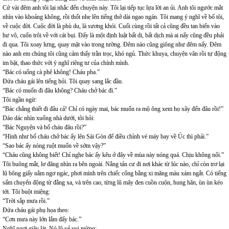
Cứ vài đêm anh tôi lại nhắc đến chuyện này. Tôi lại tiếp tục lựa lời an ủi. Anh tôi ngước mắt
nhìn vào khoảng không, rồi thốt nhẹ lên tiếng thở dài ngao ngán. Tôi mang ý nghĩ về bố tôi,
về cuộc đời. Cuộc đời là phù du, là sương khói. Cuối cùng rồi tất cả cũng đều tan biến vào
hư vô, cuốn trôi về với cát bụi. Đấy là một định luật bất di, bất dịch mà ai nấy cũng đều phải
đi qua. Tôi xoay lưng, quay mặt vào trong tường. Đêm nào cũng giông như đêm nấy. Đêm
nào anh em chúng tôi cũng cảm thấy trằn trọc, khó ngủ. Thức khuya, chuyện vãn rồi tự động
im bặt, thao thức với ý nghĩ riêng tư của chính mình.
“Bác có uống cà phê không! Cháu pha.”
Đứa cháu gái lên tiếng hỏi. Tôi quay sang lắc đầu.
“Bác có muốn đi đâu không? Cháu chở bác đi.”
Tôi ngần ngừ:
“Bác chẳng thiết đi đâu cả! Chỉ có ngày mai, bác muốn ra mộ ông xem họ xây đến đâu rồi!”
Dáo dác nhìn xuống nhà dưới, tôi hỏi:
“Bác Nguyện và bố cháu đâu rồi?”
“Hình như bố cháu chở bác ấy lên Sài Gòn để điều chỉnh vé máy bay về Úc thì phải.”
“Sao bác ấy nóng ruột muốn về sớm vậy?”
“Cháu cũng không biết! Chỉ nghe bác ấy kêu ở đây về mùa này nóng quá. Chịu không nổi.”
Tôi buông mắt, lơ đãng nhìn ra bên ngoài. Nắng tản cư đi nơi khác từ lúc nào, chỉ còn trơ lại
lũ bông giấy nằm ngơ ngác, phơi mình trên chiếc cổng bằng xi măng màu xám ngắt. Có tiếng
sấm chuyển động từ đằng xa, và trên cao, từng lũ mây đen cuồn cuộn, hung hãn, ùn ùn kéo
tới. Tôi buột miệng:
“Trời sắp mưa rồi.”
Đứa cháu gái phụ họa theo:
“Cơn mưa này lớn lắm đấy bác.”
Nghĩ ngợi giây lát. Nó lộ vẻ vui mừng: