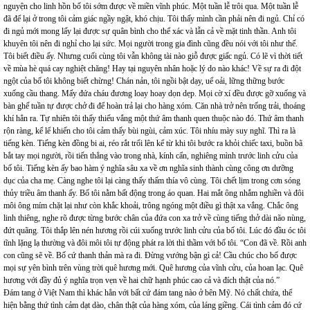
nguyện cho linh hồn bố tôi sớm được về miền vĩnh phúc. Một tuần lễ trôi qua. Một tuần lễ
đã để lại ở trong tôi cảm giác ngầy ngật, khó chịu. Tôi thấy mình cần phải nên đi ngủ. Chỉ có
đi ngủ mới mong lấy lại được sự quân bình cho thể xác và lẫn cả về mặt tinh thần. Anh tôi
khuyên tôi nên đi nghỉ cho lại sức. Mọi người trong gia đình cũng đều nói với tôi như thế.
Tôi biết điều ấy. Nhưng cuối cùng tôi vẫn không tài nào giỗ được giấc ngủ. Có lẽ vì thời tiết
về mùa hè quá cay nghiệt chăng! Hay tại nguyên nhân hoặc lý do nào khác! Về sự ra đi đột
ngột của bố tôi không biết chừng! Chán nản, tôi ngồi bật dạy, uể oải, lững thững bước
xuống cầu thang. Mấy đứa cháu đương loay hoay dọn dẹp. Mọi cờ xí đều được gỡ xuống và
bàn ghế tuần tự được chở đi để hoàn trả lại cho hàng xóm. Căn nhà trở nên trống trải, thoáng
khí hẳn ra. Tự nhiên tôi thấy thiếu vắng một thứ âm thanh quen thuộc nào đó. Thứ âm thanh
rộn ràng, kể lể khiến cho tôi cảm thấy bùi ngùi, cảm xúc. Tôi nhíu mày suy nghĩ. Thì ra là
tiếng kèn. Tiếng kèn đồng bi ai, réo rắt trổi lên kể từ khi tôi bước ra khỏi chiếc taxi, buồn bã
bắt tay mọi người, rồi tiến thẳng vào trong nhà, kính cẩn, nghiêng mình trước linh cửu của
bố tôi. Tiếng kèn ấy bao hàm ý nghĩa sâu xa về ơn nghĩa sinh thành cùng công ơn dưỡng
dục của cha mẹ. Càng nghe tôi lại càng thấy thấm thía vô cùng. Tôi chết lịm trong cơn sóng
thủy triều âm thanh ấy. Bố tôi nằm bất động trong áo quan. Hai mắt ông nhắm nghiền và đôi
môi ông mím chặt lại như còn khắc khoải, trông ngóng một điều gì thật xa vắng. Chắc ông
linh thiêng, nghe rõ được từng bước chân của đứa con xa trở về cùng tiếng thở dài não nùng,
đứt quãng. Tôi thắp lên nén hương rồi cúi xuống trước linh cửu của bố tôi. Lúc đó đầu óc tôi
tĩnh lặng lạ thường và đôi môi tôi tự động phát ra lời thì thầm với bố tôi. “Con đã về. Rồi anh
con cũng sẽ về. Bố cứ thanh thản mà ra đi. Đừng vướng bận gì cả! Cầu chúc cho bố được
mọi sự yên bình trên vùng trời quê hương mới. Quê hương của vĩnh cửu, của hoan lạc. Quê
hương với đầy đủ ý nghĩa trọn vẹn về hai chữ hạnh phúc cao cả và đích thật của nó.”
Đám tang ở Việt Nam thì khác hẳn với bất cứ đám tang nào ở bên Mỹ. Nó chất chứa, thể
hiện bằng thứ tình cảm dạt dào, chân thật của hàng xóm, của láng giềng. Cái tình cảm đó cứ