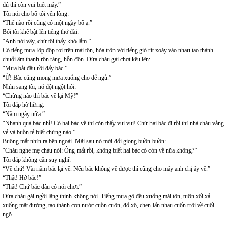
đủ thì còn vui biết mấy.”
Tôi nói cho bố tôi yên lòng:
“Thể nào rồi cũng có một ngày bố ạ.”
Bối tôi khẽ bật lên tiếng thở dài:
“Anh nói vậy, chứ tôi thấy khó lắm.”
Có tiếng mưa lộp độp rơi trên mái tôn, hòa trộn với tiếng gió rít xoáy vào nhau tạo thành
chuỗi âm thanh rộn ràng, hỗn độn. Đứa cháu gái chợt kêu lên:
“Mưa bắt đầu rồi đấy bác.”
“Ừ! Bác cũng mong mưa xuống cho dễ ngủ.”
Nhìn sang tôi, nó đột ngột hỏi:
“Chừng nào thì bác về lại Mỹ!”
Tôi đáp hờ hững:
“Năm ngày nữa.”
“Nhanh quá bác nhỉ! Có hai bác về thì còn thấy vui vui! Chứ hai bác đi rồi thì nhà cháu vắng
vẻ và buồn tẻ biết chừng nào.”
Buông mắt nhìn ra bên ngoài. Mãi sau nó mới đổi giọng buồn buồn:
“Cháu nghe mẹ cháu nói: Ông mất rồi, không biết hai bác có còn về nữa không?”
Tôi đáp không cần suy nghĩ:
“Về chứ! Vài năm bác lại về. Nếu bác không về được thì cũng cho mấy anh chị ấy về.”
“Thật! Hở bác!”
“Thật! Chứ bác đâu có nói chơi.”
Đứa cháu gái ngồi lặng thinh không nói. Tiếng mưa gõ đều xuống mái tôn, tuôn xối xả
xuống mặt đường, tạo thành con nước cuồn cuộn, đổ xô, chen lấn nhau cuốn trôi về cuối
ngõ.