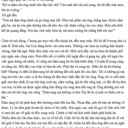
“Kể ra đám của ông mình hên lắm bác nhỉ! Vừa mới mở cửa mả xong, thì tối đến trận mưa
lớn ào xuống.”
Tôi gật đầu:
“Tóm lại đám ông mình cái gì cũng may hết. Như mộ phần của ông chẳng hạn. Được nằm
gần bà, mà lại còn gần đường nên rất tiện cho việc thăm viếng của con cháu. Hơn nữa thời
tiết lại quang đãng. Nói dại, chứ mấy hôm ấy mà mưa xuống thì chẳng biết nói sao!”
Cháu tôi nói đúng. Chung qui mọi việc đều thuận lợi, đều may mắn. Bố tôi để ở trong nhà cả
tuần lễ. Hơn nữa, Sài Gòn đang bước vào mùa mưa. Những cơn mưa ào xuống thật nhanh
chóng, thật bất ngờ. Mấy đứa cháu còn nói với tôi. Mới cách đấy vài ba hôm thì thành phố
này ngày nào cũng mưa. Mưa đến nỗi có nhiều chỗ ngập đến cả gang tay, gây trở ngại cho
việc giao thông rất nhiều. Ai cũng nói đám tang bố tôi thật hiếm thấy. Cả tuần lễ trong sáng
và nắng ráo. Rồi đây con cháu sẽ làm ăn nên. Phát đạt và sung túc. Điều đó thì tôi không
biết! Nhưng có điều là đám tang bố tôi không đến nỗi lạnh lẽo cho lắm. Tất cả những gì mà
ông mơ ước cho cuộc ra đi thì chúng tôi đều thực hiện đầy đủ cho ông. Ông chỉ có mỗi một
giấc mơ duy nhất, là sau khi ông xuôi tay, nằm xuống, gĩa từ đời sống này, có đầy đủ ba đứa
con trai, và bên tai được nghe tiếng kèn đồng rộn ràng đưa tiễn ông đi. Ông thường nói với
đứa em tôi khi ông còn sống: “Đám tang mà không có kèn Tây thì là cả một sự thiếu xót to
lớn.”
Đám tang bố tôi phải thay đổi chương trình đến hai lần. Thọat đầu, anh tôi báo tin không về
được. Lý do đơn giản là anh ấy chưa có hộ chiếu. Hai ngày sau, anh tôi gọi về, bảo chờ, bởi
vì mọi thủ tục về giấy tờ đều xong xuôi. Chính vì thế mà lịch trình đành phải hoãn lại.
Nhiều đêm tôi vẫn thao thức, suy tư về bố tôi. Chắc bố tôi rất lấy làm hài lòng khi đi về với
thế giới ở bên kia. Ba đứa con trai đều có mặt đầy đủ, buồn bã tiễn đưa ông đến nơi an nghỉ