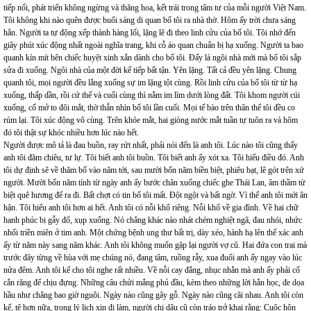
tiếp nối, phát triển không ngừng và thăng hoa, kết trái trong tâm tư của mỗi người Việt Nam.
Tôi không khi nào quên được buổi sáng di quan bố tôi ra nhà thờ. Hôm ấy trời chưa sáng
hẳn. Người ta tự động xếp thành hàng lối, lặng lẽ đi theo linh cửu của bố tôi. Tôi nhớ đến
giây phút xúc động nhất ngoài nghĩa trang, khi cỗ áo quan chuẩn bị hạ xuống. Người ta bao
quanh kín mít bên chiếc huyệt xinh xắn dành cho bố tôi. Đấy là ngôi nhà mới mà bố tôi sắp
sửa đi xuống. Ngôi nhà của một đời kế tiếp bất tận. Yên lặng. Tất cả đều yên lặng. Chung
quanh tôi, mọi người đều lắng xuống sự im lặng tột cùng. Rồi linh cửu của bố tôi từ từ hạ
xuống, thấp dần, rồi cứ thế và cuối cùng thì nằm im lìm dưới lòng đất. Tôi khom người cúi
xuống, cố mở to đôi mắt, thờ thẫn nhìn bố tôi lần cuối. Mọi tế bào trên thân thể tôi đều co
rúm lại. Tôi xúc động vô cùng. Trên khóe mắt, hai giòng nước mắt tuần tự tuôn ra và hôm
đó tôi thật sự khóc nhiều hơn lúc nào hết.
Người được mô tả là đau buồn, ray rứt nhất, phải nói đến là anh tôi. Lúc nào tôi cũng thấy
anh tôi đăm chiêu, tư lự. Tôi biết anh tôi buồn. Tôi biết anh ấy xót xa. Tôi hiểu điều đó. Anh
tôi dự định sẽ về thăm bố vào năm tới, sau mười bốn năm biền biệt, phiêu bạt, lê gót trên xứ
người. Mười bốn năm tính từ ngày anh ấy bước chân xuống chiếc ghe Thái Lan, âm thầm từ
biệt quê hương để ra đi. Bất chợt có tin bố tôi mất. Đột ngột và bất ngờ. Vì thế anh tôi mới ân
hận. Tôi hiểu anh tôi hơn ai hết. Anh tôi có nỗi khổ riêng. Nỗi khổ về gia đình. Về hai chữ
hanh phúc bị gẫy đổ, xụp xuống. Nó chẳng khác nào nhát chém nghiệt ngã, đau nhói, nhức
nhối triền miên ở tim anh. Một chứng bệnh ung thư bất trị, dày xéo, hành hạ lên thể xác anh
ấy từ năm này sang năm khác. Anh tôi không muốn gặp lại người vợ cũ. Hai đứa con trai mà
trước đây từng về hùa với mẹ chúng nó, đang tâm, ruồng rẫy, xua đuổi anh ấy ngay vào lúc
nửa đêm. Anh tôi kể cho tôi nghe rất nhiều. Về nỗi cay đắng, nhục nhằn mà anh ấy phải cố
cắn răng để chịu đựng. Những câu chửi mắng phủ đầu, kèm theo những lời hằn học, đe dọa
hầu như chẳng bao giờ nguôi. Ngày nào cũng gây gỗ. Ngày nào cũng cãi nhau. Anh tôi còn
kể, tệ hơn nữa, trong lý lịch xin đi làm, người chị dâu cũ còn tráo trở khai rằng: Cuộc hôn