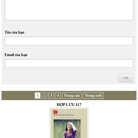
Tên của bạn
Email của bạn
1
2
3
4
Trang sau
Trang cuối
HỢP LƯU 117