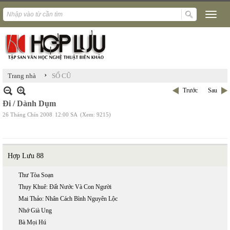
›
Trang nhà
SỐ CŨ
Trước
Sau
Đi / Dành Dụm
26 Tháng Chín 2008
12:00 SA
(Xem: 9215)
Hợp Lưu 88
Thư Tòa Soạn
Thụy Khuê: Đất Nước Và Con Người
Mai Thảo: Nhân Cách Bình Nguyên Lộc
Nhớ Già Ung
Bà Mọi Hú