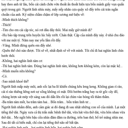
bay theo anh từ lâu, bốn cái cánh chờn vờn thoắt ẩn thoắt hiện tựa bốn mảnh giấy vụn quấn
quýt trong gió. Người lính nhíu mày, mấy nếp nhăn cựa quậy xô đẩy trên cái trán ngắn
choằn của anh. Kỷ niệm chầm chậm rẽ lớp sương mờ hiện về:
-Mình thích không?
-Thích!
-Tìm cho em cái cặp tóc, nó rơi đâu đây thôi. Mai mấy giờ mình đi?
-Họ bảo tập trung trên huyện lúc bẩy rưỡi. Chán thật. Cặp của mình đây này. ở nhà chu đáo
với mẹ một tý. Năm nay mẹ yếu lắm rồi đấy.
-Vâng. Mình đừng quên em đấy nhé.
-Quên thế chó nào được. Tôi sẽ về, nhất định sẽ về với mình. Tôi chỉ đi hai nghìn linh chín
bước thôi.
-Không, hai nghìn linh tám cơ.
-Thì hai nghìn linh tám. Đúng hai nghìn linh tám, không hơn không kém, còn lại mặc kệ...
-Mình muốn nữa không?
-Có.
-Sao mình khoẻ thế!
Người lính mấp máy môi, anh sốc lại ba lô khiến chúng kêu leng keng. Không gian rì rào,
cái rì rào thiêng liêng nơi sự sống không có mặt. Đôi bướm trắng bay ra từ gốc cây đổ,
chúng lượn sát mép vệt sáng sau đó dấn lên rồi lại chìm vào bóng tối thăm thẳm.
-Ba trăm tám mốt, ba trăm tám hai... Bốn trăm... bốn trăm linh tư...
Người lính nhẩm đếm, anh cảm giác ai đó đang đi sau nhặt những con số của mình. Lại một
tiếng thở dài. Ngày xưa cả thị trấn mắc bệnh thở dài, vừa hát vừa thở dài, vừa hôn nhau vừa
thở dài... Mẹ ngồi bên bậu cửa nhìn đăm đăm ra đường, trên ban thờ, bố trẻ măng nhìn mẹ.
Sau đó tất cả biến mất, chỉ còn lại tiếng thở não nề bất tận.
-Hai nghìn linh một... hai nghìn linh bốn, hai nghìn linh năm...