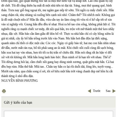
Đêm qua bão, gió quặn thừng bốc tất cả mọi thứ ném vật vạ khắp nơi. Lão chủ quán bị cây
đè chết. Tôi đồ rằng thiên hạ mất đi một nhà tiên tri đại tài. Sáng, mọi thứ quang quẻ, bình
thản. Trưa nay giỗ ông ngoại tôi, mẹ ngâm gạo nếp từ sớm. Tôi ngồi cọ mấy chiếc nồi. Hắn
sang chậm rãi, nhẹ nhàng xà xuống bên cạnh nói nhỏ: Chăm thế? Tôi nhếch môi: Không gọi
là đồ mặt chuột nữa à? Hắn lắc đầu, vừa sắn tay áo làm cùng tôi vừa rủ rỉ kể sắp tới sẽ xin
vào xí nghiệp vôi. Giọng hắn đều đều tẻ nhạt: Hoá ra bố tao còn sống, không phải liệt sĩ. Tôi
nghiến răng cọ mạnh chiếc xơ mớp, đít nồi quá bẩn, tro trộn với mỡ thành một thứ keo nhầy
nhụa, đặc sệt. Hắn bảo cần làm giầu để đón bố về. Thực ra nhà hắn chỉ có cây hồng xiêm là
giá trị nhất, cây ấy bố hắn trồng trước khi vào Nam. Mẹ hắn hơi đần độn lại điếc nặng,
quanh năm chỉ thốt có độc một câu: Cóc cóc. Ngày có giấy báo tử, hai mẹ con hắn nhìn nhau
đờ đẫn, nước mắt ràn rụa, bố tôi phải sang an ủi mãi. Khi chiếc nồi cuối cùng đã sạch bóng,
hắn xoa hai tay vào nhau, hẹn tôi tối ra thị trấn sẽ chiêu đãi. Hắn nói rằng rất ân hận vì đối
xử với tôi không tốt. Mắt hắn long lanh háo hức: Bọn mình sẽ là bạn tốt với nhau. Thế à?
Tôi dửng dưng hỏi lại, cầm chiếc nồi gang hay dùng ninh xương, quật giữa mặt hắn. Cả hai
đều bẹp rúm. Hắn thở hắt: Mũi tao.. Chân tay hắn co lại rồi duỗi dài, lỏng lẻo, tuyệt vọng...
Mười sáu năm, qua chấn song rỉ sét, tôi sở hữu một bầu trời vàng chanh đẹp mê hồn bị cắt
thành từng ô nhỏ đều đặn.
NGUYỄN BÌNH PHƯƠNG
Trước
Sau
Gửi ý kiến của bạn