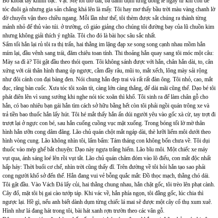
Bố khoát tay khinh bạc: Vặt. Mẹ tôi thở dài, bà dành dụm từng đồng lẻ ngay từ khi còn để
tóc đuôi gà nhưng gia sản chẳng khá lên là mấy. Tôi hay mơ thấy bầu trời màu vàng chanh lờ
đờ chuyển vận theo chiều ngang. Mỗi lần như thế, tôi thèm được sắt chúng ra thành từng
mảnh nhỏ để thủ vào túi. ở trường, cô giáo giảng cho chúng tôi đường bay của lũ chuồn kim
nhưng không giải thích ý nghĩa. Tôi cho đó là bài học sâu sắc nhất.
Sẩm tối hắn lại rủ tôi ra thị trấn, hai thằng im lặng đạp xe song song cạnh nhau mồm hắn
mím lại, đầu vênh sang trái, đăm chiêu toan tính. Thi thoảng hắn quay sang tôi móc một câu:
Mày sa đì à? Tôi gật đầu theo thói quen. Tôi không sánh được với hắn, chân hắn dài, to, cân
xứng với cái thân hình thang úp ngược, cằm đầy râu, mũi to, mắt xếch, lông mày sải rộng
như đôi cánh con đại bàng đen. Nói chung hắn đẹp trai và rất rất đàn ông. Tôi nhỏ, cao, mắt
đục, răng bàn cuốc. Xưa tóc tôi xoăn tít, càng lớn càng thẳng, để dài mãi cũng thế. Dạo bé tôi
phát điên lên vì sung sướng khi nghe nói tóc xoăn thì khổ. Tôi sinh ra để làm chân gỗ cho
hắn, có bao nhiêu bạn gái hắn tìm cách sở hữu bằng hết còn tôi phải ngồi quán trông xe và
trả tiền bao thuốc hắn lấy hút. Tôi hé mắt thấy hắn ấn dúi người yêu vào gốc xà cừ, tay trợt đi
trượt lại ở ngực con bé, sau hắn cuống cuồng vục mặt xuống. Trong bóng tối lờ mờ thân
hình hắn ưỡn cong dâm đãng. Lão chủ quán chột mắt ngáp dài, thè lưỡi liếm môi dưới theo
hình vòng cung. Lão không nhìn tôi, lẩm bẩm: Tám tháng con không bốn chưa về. Tôi dụi
thuốc vào mép ghế bắt chuyện: Dạo này ngựa trắng hiếm. Lão bĩu môi. Một chiếc xe máy
vụt qua, ánh sáng loé lên rồi vụt tắt. Lão chủ quán châm đóm vào lõ điếu, con mắt độc nhất
hấp háy: Thời buổi cơ chế, nhìn trời cũng thấy đĩ. Trên đường về tôi hỏi hắn tạo sao phải
cong người khổ sở đến thế. Hắn đang vui vẻ bỗng quắc mắt: Đồ thọc mạch, thằng chó dái.
Tôi gật đầu. Vào Vách Đá lấy củi, hai thằng chung nhau, hắn chặt gốc, tôi trèo lên phạt cành.
Cây đổ, mặt tôi bị gai cào tướp táp. Khi vác về, hắn phía ngọn, tôi đằng gốc, lúc chia thì
ngược lại. Hề gì, nếu anh biết dành dụm từng chiếc lá mai sẽ được một cây cổ thụ xum xuê.
Hình như lá đang hát trong tôi, bài hát xanh rợn trườn theo các vân gỗ.