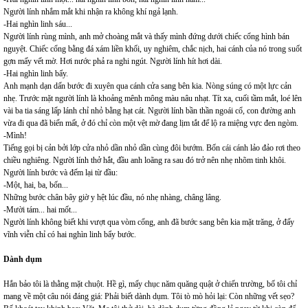
Người lính nhắm mắt khi nhận ra không khí ngả lạnh.
-Hai nghìn linh sáu...
Người lính rùng mình, anh mở choàng mắt và thấy mình đứng dưới chiếc cổng hình bán
nguyệt. Chiếc cổng bằng đá xám liền khối, uy nghiêm, chắc nịch, hai cánh của nó trong suốt
gợn mấy vết mờ. Hơi nước phả ra nghi ngút. Người lính hít hơi dài.
-Hai nghìn linh bẩy.
Anh mạnh dạn dấn bước đi xuyên qua cánh cửa sang bên kia. Nòng súng có một lực cản
nhẹ. Trước mặt người lính là khoảng mênh mông màu nâu nhạt. Tít xa, cuối tầm mắt, loé lên
vài ba tia sáng lấp lánh chỉ nhỏ bằng hạt cát. Người lính bần thần ngoái cổ, con đường anh
vừa đi qua đã biến mất, ở đó chỉ còn một vệt mờ đang lịm tắt để lộ ra miệng vực đen ngòm.
-Mình!
Tiếng gọi bị cản bởi lớp cửa nhỏ dần nhỏ dần cùng đôi bướm. Bốn cái cánh lảo đảo rơi theo
chiều nghiêng. Người lính thở hắt, đầu anh loãng ra sau đó trở nên nhẹ nhõm tinh khôi.
Người lính bước và đếm lại từ đầu:
-Một, hai, ba, bốn...
Những bước chân bây giờ y hệt lúc đầu, nó nhẹ nhàng, châng lâng.
-Mười tám... hai mốt...
Người lính không biết khi vượt qua vòm cổng, anh đã bước sang bên kia mặt trăng, ở đấy
vĩnh viễn chỉ có hai nghìn linh bẩy bước.
Dành dụm
Hắn bảo tôi là thằng mặt chuột. Hề gì, mấy chục năm quăng quật ở chiến trường, bố tôi chỉ
mang về một câu nói đáng giá: Phải biết dành dụm. Tôi tò mò hỏi lại: Còn những vết sẹo?