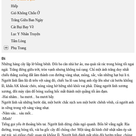
Hiếp
Gió Không Chốn Ở
Trăng Giữa Ban Ngày
Cát Bụi Bay Về
Lục Y Nhân Truyện
Tấm Lòng
Phụ Trang
Đi
Những hàng cây lập lờ bồng bênh. Đôi ba căn nhà hư ảo, ma quái rải rác trong bóng tối ngai
ngái. Trăng đứng giữa trời, tròn vạnh nhưng không toả rạng. Chỉ một ánh trăng duy nhất
chiếu thẳng xuống đất làm thành con đường vàng nhạt, mỏng, sắc, vẩn những hạt bụi li ti.
Người lính lầm lũi đi trên vệt sáng đó, chiếc ba lô sau lưng anh rộp lên như cái bướu khổng
lồ, khẩu AK khoác chéo, nòng súng hờ hững nhô khỏi vai phải. Dáng người lính xương
xương, đôi mày rậm đổ bóng xuống hốc mắt thành một quầng tối ảm đạm.
-Hai nhăm... ba mươi... ba mươi bẩy.
Người lính sải những bước dài, một bước chắc nịch xen một bước chênh vênh, cả người anh
in sững trong vệt sáng vàng nhạt.
-Năm sáu... sáu mốt...
-Mình!
Tiếng gọi yếu ớt thoảng bên tai. Người lính dừng chân ngó quanh. Bốn bề vắng ngắt. Rìa
đường, trong bóng tối, vài ba gốc cây đổ chỏng chơ. Một tảng đá hình chữ nhật nằm ép sát
mé trái, nó giống chiếc quan tài khổng lồ. Người lính đánh mắt nhìn đôi bướm trắng, chúng