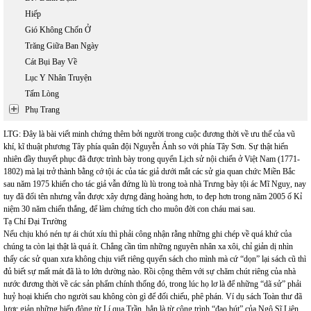
Hiếp
Gió Không Chốn Ở
Trăng Giữa Ban Ngày
Cát Bụi Bay Về
Lục Y Nhân Truyện
Tấm Lòng
Phụ Trang
LTG: Đây là bài viết minh chứng thêm bởi người trong cuộc đương thời về ưu thế của vũ
khí, kĩ thuật phương Tây phía quân đội Nguyễn Ánh so với phía Tây Sơn. Sự thật hiển
nhiên đầy thuyết phục đã được trình bày trong quyển Lịch sử nội chiến ở Việt Nam (1771-
1802) mà lại trở thành bằng cớ tội ác của tác giả dưới mắt các sử gia quan chức Miền Bắc
sau năm 1975 khiến cho tác giả vẫn đứng lù lù trong toà nhà Trưng bày tội ác Mĩ Nguỵ, nay
tuy đã đổi tên nhưng vẫn được xây dựng đàng hoàng hơn, to đẹp hơn trong năm 2005 ố Kỉ
niệm 30 năm chiến thắng, để làm chứng tích cho muôn đời con cháu mai sau.
Tạ Chí Đại Trường
Nếu chịu khó nén tự ái chút xíu thì phải công nhận rằng những ghi chép về quá khứ của
chúng ta còn lại thật là quá ít. Chẳng cần tìm những nguyên nhân xa xôi, chỉ giản dị nhìn
thấy các sử quan xưa không chịu viết riêng quyển sách cho mình mà cứ “dọn” lại sách cũ thì
đủ biết sự mất mát đã là to lớn dường nào. Rồi cộng thêm với sự chăm chút riêng của nhà
nước đương thời về các sản phẩm chính thống đó, trong lúc họ lơ là để những “dã sử” phải
huỷ hoại khiến cho người sau không còn gì để đối chiếu, phê phán. Ví dụ sách Toàn thư đã
lược giản những biến động từ Lí qua Trần, hẳn là từ công trình “đao bút” của Ngô Sĩ Liên.