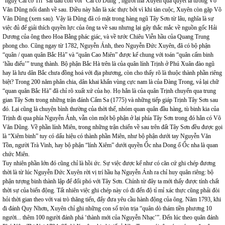
“nguỵ Cai cơ Trí” sai đấu côn với “Cai cơ Dũng”, người mà Xuyên quả quyết là tướng Võ
Văn Dũng nổi danh về sau. Điều này hẳn là xác thực bởi vì khi tàn cuộc, Xuyên còn gặp Võ
Văn Dũng (xem sau). Vậy là Dũng đã có mặt trong hàng ngũ Tây Sơn từ lâu, nghĩa là sự
việc đủ để giải thích quyền lực của ông ta về sau nhưng lại gây thắc mắc về nguồn gốc Hải
Dương của ông theo Hoa Bằng phác giác, và về tước Chiêu Viễn hầu của Quang Trung
phong cho. Cũng ngay từ 1782, Nguyễn Ánh, theo Nguyễn Đức Xuyên, đã có bộ phận
“quân / quan quân Bắc Hà” và “quân Cao Miên” được kể chung với toán “quân cấm binh
‘hầu điếu’” trung thành. Bộ phận Bắc Hà trên là của quân lính Trịnh ở Phú Xuân đào ngũ
hay là lưu dân Bắc chưa đồng hoá với địa phương, còn cho thấy rõ là thuộc thành phần riêng
biệt? Trong 200 năm phân chia, dân khai khẩn vùng cực nam là của Đàng Trong, vả lại chữ
“quan quân Bắc Hà” đã chỉ rõ xuất xứ của họ. Họ hẳn là của quân Trịnh chuyển qua trung
gian Tây Sơn trong những trận đánh Cẩm Sa (1775) và những tiếp giáp Trịnh Tây Sơn sau
đó. Lại cũng là chuyện bình thường của thời thế, nhóm quan quân đầu hàng, tù binh kia của
Trịnh đi qua phía Nguyễn Ánh, vẫn còn một bộ phận ở lại phía Tây Sơn trong đó hẳn có Võ
Văn Dũng. Về phần lính Miên, trong những trận chiến về sau trên đất Tây Sơn đều được gọi
là “Xiêm binh” tuy có dấu hiệu có thành phần Miên, như bộ phận dưới tay Nguyễn Văn
Tồn, người Trà Vinh, hay bộ phận “lính Xiêm” dưới quyền Ốc nha Dong ố Ốc nha là quan
chức Miên.
Tuy nhiên phần lớn đó cũng chỉ là hồi ức. Sự việc được kể như có căn cứ ghi chép đương
thời là từ lúc Nguyễn Đức Xuyên rời vị trí hầu hạ Nguyễn Ánh ra chỉ huy quân riêng: bộ
phận tượng binh thành lập để đối phó với Tây Sơn. Chính từ đây ta mới thấy được tính chất
thời sự của biến động. Tất nhiên việc ghi chép này có đi đến độ tỉ mỉ xác thực cũng phải đòi
hỏi thời gian theo với vai trò thăng tiến, đẩy đưa yêu cầu hành động của ông. Năm 1793, khi
đi đánh Quy Nhơn, Xuyên chỉ ghi những con số tròn trịa “quân dò thám tiền phương 10
người... thêm 100 người đánh phá ‘thành mới của Nguyễn Nhạc’”. Đến lúc theo quân đánh