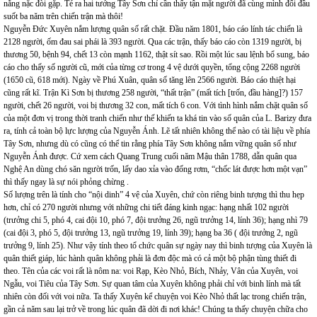
nằng nặc đòi gặp. Té ra hai tướng Tây Sơn chỉ cần thấy tận mặt người đã cùng mình đối đầu
suốt ba năm trên chiến trận mà thôi!
Nguyễn Đức Xuyên nắm lượng quân số rất chặt. Đầu năm 1801, báo cáo lính tác chiến là
2128 người, ốm đau sai phái là 393 người. Qua các trận, thấy báo cáo còn 1319 người, bị
thương 50, bệnh 94, chết 13 còn mạnh 1162, thật sít sao. Rồi một lúc sau lệnh bổ sung, báo
cáo cho thấy số người cũ, mới của từng cơ trong 4 vệ dưới quyền, tổng cộng 2268 người
(1650 cũ, 618 mới). Ngày về Phú Xuân, quân số tăng lên 2566 người. Báo cáo thiệt hại
cũng rất kĩ. Trận Kì Sơn bị thương 258 người, “thất trận” (mất tích [trốn, đầu hàng]?) 157
người, chết 26 người, voi bị thương 32 con, mất tích 6 con. Với tình hình nắm chặt quân số
của một đơn vị trong thời tranh chiến như thế khiến ta khá tin vào số quân của L. Barizy đưa
ra, tính cả toàn bộ lực lượng của Nguyễn Ánh. Lẽ tất nhiên không thể nào có tài liệu về phía
Tây Sơn, nhưng dù có cũng có thể tin rằng phía Tây Sơn không nắm vững quân số như
Nguyễn Ánh được. Cứ xem cách Quang Trung cuối năm Mậu thân 1788, dẫn quân qua
Nghệ An dùng chó săn người trốn, lấy dao xỉa vào đống rơm, “chốc lát được hơn một vạn”
thì thấy ngay là sự nói phỏng chừng .
Số lượng trên là tính cho “nội dinh” 4 vệ của Xuyên, chứ còn riêng binh tượng thì thu hẹp
hơn, chỉ có 270 người nhưng với những chi tiết đáng kinh ngạc: hạng nhất 102 người
(trưởng chi 5, phó 4, cai đội 10, phó 7, đội trưởng 26, ngũ trưởng 14, lính 36); hạng nhì 79
(cai đội 3, phó 5, đội trưởng 13, ngũ trưởng 19, lính 39); hạng ba 36 ( đội trưởng 2, ngũ
trưởng 9, lính 25). Như vậy tính theo tổ chức quân sự ngày nay thì binh tượng của Xuyên là
quân thiết giáp, lúc hành quân không phải là đơn độc mà có cả một bộ phận tùng thiết đi
theo. Tên của các voi rất là nôm na: voi Rạp, Kèo Nhỏ, Bích, Nhảy, Vân của Xuyên, voi
Ngẫu, voi Tiêu của Tây Sơn. Sự quan tâm của Xuyên không phải chỉ với binh lính mà tất
nhiên còn đối với voi nữa. Ta thấy Xuyên kể chuyện voi Kèo Nhỏ thất lạc trong chiến trận,
gần cả năm sau lại trở về trong lúc quân đã dời đi nơi khác! Chúng ta thấy chuyện chữa cho