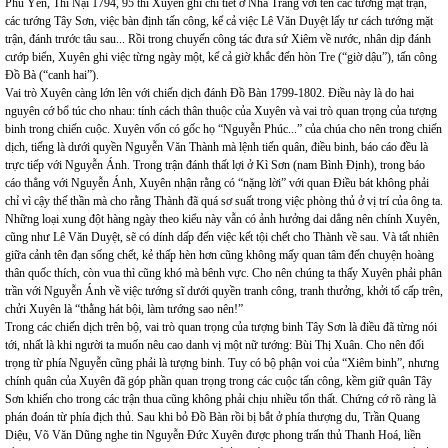
Phú Yên, Thi Nại 1794, 95 thì Xuyên ghi chi tiết ở Nha Trang với tên các tướng mặt trận,
các tướng Tây Sơn, việc bàn định tấn công, kể cả việc Lê Văn Duyệt lấy tư cách tướng mặt
trận, đánh trước tâu sau... Rồi trong chuyến công tác đưa sứ Xiêm về nước, nhân dịp đánh
cướp biển, Xuyên ghi việc từng ngày một, kể cả giờ khắc đến hòn Tre (“giờ dậu”), tấn công
Đồ Bà (“canh hai”).
Vai trò Xuyên càng lớn lên với chiến dịch đánh Đồ Bàn 1799-1802. Điều này là do hai
nguyên cớ bổ túc cho nhau: tính cách thân thuộc của Xuyên và vai trò quan trọng của tượng
binh trong chiến cuộc. Xuyên vốn có gốc họ “Nguyễn Phúc...” của chúa cho nên trong chiến
dịch, tiếng là dưới quyền Nguyễn Văn Thành mà lệnh tiến quân, điều binh, báo cáo đều là
trực tiếp với Nguyễn Ánh. Trong trận đánh thất lợi ở Kì Sơn (nam Bình Định), trong báo
cáo thẳng với Nguyễn Ánh, Xuyên nhận rằng có “nặng lời” với quan Điều bát không phải
chỉ vì cậy thế thần mà cho rằng Thành đã quá sơ suất trong việc phòng thủ ở vị trí của ông ta.
Những loại xung đột hàng ngày theo kiểu này vẫn có ảnh hưởng dai dẳng nên chính Xuyên,
cũng như Lê Văn Duyệt, sẽ có dính dấp đến việc kết tội chết cho Thành về sau. Và tất nhiên
giữa cảnh tên đạn sống chết, kẻ thấp hèn hơn cũng không mấy quan tâm đến chuyện hoàng
thân quốc thích, còn vua thì cũng khó mà bênh vực. Cho nên chúng ta thấy Xuyên phải phân
trần với Nguyễn Ánh về việc tướng sĩ dưới quyền tranh công, tranh thưởng, khởi tố cấp trên,
chửi Xuyên là “thằng hát bội, làm tướng sao nên!”
Trong các chiến dịch trên bộ, vai trò quan trọng của tượng binh Tây Sơn là điều đã từng nói
tới, nhất là khi người ta muốn nêu cao danh vị một nữ tướng: Bùi Thị Xuân. Cho nên đối
trọng từ phía Nguyễn cũng phải là tượng binh. Tuy có bộ phận voi của “Xiêm binh”, nhưng
chính quân của Xuyên đã góp phần quan trọng trong các cuộc tấn công, kềm giữ quân Tây
Sơn khiến cho trong các trận thua cũng không phải chịu nhiều tổn thất. Chứng cớ rõ ràng là
phán đoán từ phía địch thủ. Sau khi bỏ Đồ Bàn rồi bị bắt ở phía thượng du, Trần Quang
Diệu, Võ Văn Dũng nghe tin Nguyễn Đức Xuyên được phong trấn thủ Thanh Hoá, liền