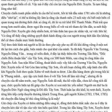
quan tham gia biến cố cũ. Vậy mà ở đây chỉ còn lại của Nguyễn Đức Xuyên. Ta tạm bằng
lòng như thế.
Chuyện chiến tranh phần nhiều là của thế kỉ trước, hồi kí bắt đầu năm 1781 nên chỉ là những
điều “nhớ lại”, vì thế ta không lấy làm lạ rằng cậu thanh niên 23 tuổi này chỉ biết một biến cố
quan trọng mà đương thời chắc ai cũng rõ, đó là vụ trừ khử Đỗ Thanh Nhân. Phải trải qua
trong hơn mười năm, được ngoi lên trong biến cố với vai trò tham dự lớn dần, ta mới thấy
Nguyễn Đức Xuyên ghi chép nhiều hơn, từ bản thân lan qua các nhân vật, sự việc liên hệ.
Và cũng dễ thấy rằng những quyết định hành động của con người trong thời đảo lộn không
thể cứ theo chuẩn mực bình thường.
Tuỳ theo tình hình mà người ta lột áo theo phe này phe nọ để rồi khi đứng vững ở một nơi
thì lại tìm cách che giấu, biện minh cho quá khứ của mình. Ta đã thấy Nguyễn Văn Trương,
Nguyễn Đăng Vân... trong sử triều đình, ở đây lại thấy thêm tên Trương Tấn Bửu, “Đốc
chiến Bửu thuận hầu” của Tây Sơn, từng coi 500 binh Miên, sau cũng là công thần của
Nguyễn Ánh. Sau trận Hòn Chồng, thoát khỏi cuộc vây bắt của Trương Văn Đa, Nguyễn
Đức Xuyên trốn về Sài Gòn làm tướng Tây Sơn, rồi nổi loạn chống đối, nấp lánh cho đến
khi Nguyễn Ánh theo quân Xiêm về mới thoát ra được. Lần đầu hàng được ghi trong hồi kí
là “Phụng mệnh... quy tập cựu binh theo ở với Tây Sơn để làm nội ứng”, nhưng đó là
chuyện của 40 năm trước, nay Nguyễn Ánh đã mất, tha hồ viện dẫn, chưa kể công tích đã
qua, chức quyền hiện tại đủ giúp cho Xuyên xí xoá một lúc yếu mềm! Người em thứ ba là
Nguyễn Đức Ngữ cũng từng là Đô đốc Tây Sơn. Thời luân lạc đói khổ, bị rượt đuổi, Xuyên
từng liên tiếp cướp thuyền thương khách Trung Hoa, giết người Xiêm (1783, 1784, 1785)
thì chuyện đầu hàng kẻ thù cũng không lạ là mấy!
Ghi chép của Xuyên có thêm những điều sáng tỏ, đồng thời thêm thắc mắc cho ta ố đây là
chuyện kéo dài vô tận của việc tìm hiểu quá khứ. Trong lúc đầu hàng Tây Sơn, Xuyên được