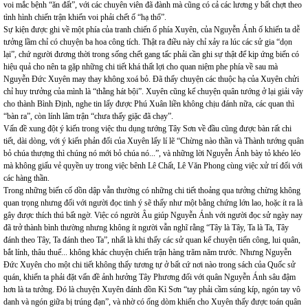
voi mắc bệnh “ăn đất”, với các chuyên viên đã đành mà cũng có cả các lương y bất chợt theo
tình hình chiến trận khiến voi phải chết ố “hạ thổ”.
Sự kiện được ghi về một phía của tranh chiến ố phía Xuyên, của Nguyễn Ánh ố khiến ta dễ
tưởng lầm chỉ có chuyện ba hoa công tích. Thật ra điều này chỉ xảy ra lúc các sử gia “dọn
lại”, chứ người đương thời trong sống chết gang tấc phải cần ghi sự thật để kịp ứng biến có
hiệu quả cho nên ta gặp những chi tiết khá thất lợi cho quan niệm phe phía về sau mà
Nguyễn Đức Xuyên may thay không xoá bỏ. Đã thấy chuyện các thuộc hạ của Xuyên chửi
chỉ huy trưởng của mình là “thằng hát bội”. Xuyên cũng kể chuyện quân tướng ở lại giải vây
cho thành Bình Định, nghe tin lấy được Phú Xuân liền không chịu đánh nữa, các quan thì
“bàn ra”, còn lính lâm trận “chưa thấy giặc đã chạy”.
Vấn đề xung đột ý kiến trong việc thu dụng tướng Tây Sơn về đầu cũng được bàn rất chi
tiết, dài dòng, với ý kiến phản đối của Xuyên lấy lí lẽ “Chừng nào thần và Thành tướng quân
bỏ chúa thượng thì chúng nó mới bỏ chúa nó...”, và những lời Nguyễn Ánh bày tỏ khéo léo
mà không giấu vẻ quyền uy trong việc bênh Lê Chất, Lê Văn Phong cùng việc xử trí đối với
các hàng thần.
Trong những biến cố dồn dập vẫn thường có những chi tiết thoảng qua tưởng chừng không
quan trọng nhưng đối với người đọc tinh ý sẽ thấy như một bằng chứng lớn lao, hoặc ít ra là
gây được thích thú bất ngờ. Việc có người Âu giúp Nguyễn Ánh với người đọc sử ngày nay
đã trở thành bình thường nhưng không ít người vẫn nghĩ rằng “Tây là Tây, Ta là Ta, Tây
đánh theo Tây, Ta đánh theo Ta”, nhất là khi thấy các sử quan kể chuyện tiến công, lui quân,
bắt lính, thâu thuế... không khác chuyện chiến trận hàng trăm năm trước. Nhưng Nguyễn
Đức Xuyên cho một chi tiết không thấy tương tự ở bất cứ nơi nào trong sách của Quốc sử
quán, khiến ta phải đặt vấn đề ảnh hưởng Tây Phương đối với quân Nguyễn Ánh sâu đậm
hơn là ta tưởng. Đó là chuyện Xuyên đánh đồn Kì Sơn “tay phải cầm súng kíp, ngón tay vô
danh và ngón giữa bị trúng đạn”, và nhờ có ống dòm khiến cho Xuyên thấy được toán quân