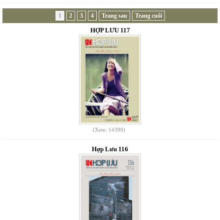
1
2
3
4
Trang sau
Trang cuối
HỢP LƯU 117
(Xem: 14390)
Hợp Lưu 116