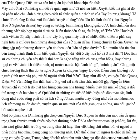
của Trần Quang Diệu từ xa nên lui quân kịp thời khỏi chịu tổn thất.
Vậy thì trở lại với những chi tiết về quân ngũ như đã nói, sự kiện Xuyên biết mà ghi lại đó
có phần nào chịu ảnh hưởng theo cách tổ chức quân sự rành rẽ của Tây Phương không? Tổ
chức đó rõ ràng là khác với lối đánh “truyền thống” đến đâu bắt lính tới đó (như Nguyễn
Huệ ở Nghệ An đã nói) tuy cũng có tướng, binh nhưng không giấu được tính chất hỗn độn
từ cung cách tập họp người dưới cờ. Kiến thức đến từ người Pháp, có Trần Văn Học biết
cách vẽ bản đồ, xây thành trì, như vậy ông quan này thật có nhiều điều khiến ta phải suy
nghĩ hơn là chỉ dựa trên những dòng chữ của sử quan để lại. Trong chuyện kể của Xuyên, ta
cũng gặp một phương thức truyền tin theo kiểu “tân cổ giao duyên”: Khi muốn báo tin cho
bên trong thành Bình Định biết, quân Nguyễn đã “đốt 5 cây hoả hổ và 3 nhà dân”! Đọc lịch
sử có những chuyện này thật lí thú hơn là nghe tiếng văn chương trầm bổng, hay những
ngợi ca về thành tích chiến tranh, trị nước của các bậc “anh hùng”, “minh quân”. Cùng một
chiều hướng thích thú đó, ta nghe Xuyên kể chuyện “nguỵ Đô đốc Điềm đem khoảng 700
người (lính nam và) phụ nữ 50 người đánh Phú Yên”. Hay, như đã nói, chuyện Trần Quang
Diệu, Võ Văn Dũng làm thân bại tướng với cái chết cầm chắc mà đòi gặp Nguyễn Đức
Xuyên chỉ vì một lí do thật hào hùng của con nhà tướng: Muốn thấy tận mặt kẻ từng là đối
thủ trong suốt ba năm qua! Quá khứ từ những chi tiết đó hiển hiện dồi dào màu sắc, linh
động như cuộc sống phải có, là lịch sử người sau muốn thấy, đúng như của một khoa học
lịch sử mong muốn đạt tới, xuyên qua sự mai một của thời gian, qua những sửa đổi, gạt bỏ
bôi xoá của phe phái.
Một bộ phận khá lớn những ghi chép của Nguyễn Đức Xuyên lại đưa đến một vấn đề quan
trọng hơn chuyện tranh chiến cấp thời thường nhật: Đó là các thư từ quan lại (chỉ dụ, lời tâu,
báo cáo) giữa chiến trường và trung tâm chỉ huy. Thư viết bằng chữ nôm, bởi vì người ta
phải thông báo nhau bằng tiếng nói thường nhật. Đến thế kỉ này thì người ta chắc đã hết tán
tụng chuyện Quang Trung nâng đỡ chữ nôm như một sáng tạo độc đáo của vị vua anh hùng