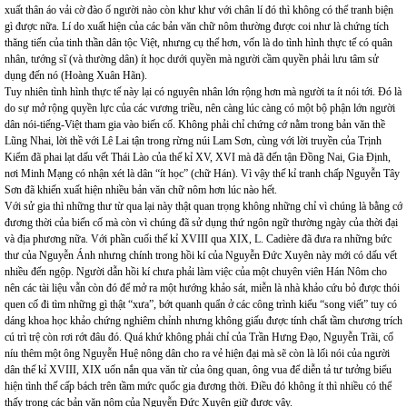
xuất thân áo vải cờ đào ố người nào còn khư khư với chân lí đó thì không có thể tranh biện
gì được nữa. Lí do xuất hiện của các bản văn chữ nôm thường được coi như là chứng tích
thăng tiến của tinh thần dân tộc Việt, nhưng cụ thể hơn, vốn là do tình hình thực tế có quân
nhân, tướng sĩ (và thường dân) ít học dưới quyền mà người cầm quyền phải lưu tâm sử
dụng đến nó (Hoàng Xuân Hãn).
Tuy nhiên tình hình thực tế này lại có nguyên nhân lớn rộng hơn mà người ta ít nói tới. Đó là
do sự mở rộng quyền lực của các vương triều, nên càng lúc càng có một bộ phận lớn người
dân nói-tiếng-Việt tham gia vào biến cố. Không phải chỉ chứng cớ nằm trong bản văn thề
Lũng Nhai, lời thề với Lê Lai tận trong rừng núi Lam Sơn, cùng với lời truyền của Trịnh
Kiểm đã phai lạt dấu vết Thái Lào của thế kỉ XV, XVI mà đã đến tận Đồng Nai, Gia Định,
nơi Minh Mạng có nhận xét là dân “ít học” (chữ Hán). Vì vậy thế kỉ tranh chấp Nguyễn Tây
Sơn đã khiến xuất hiện nhiều bản văn chữ nôm hơn lúc nào hết.
Với sử gia thì những thư từ qua lại này thật quan trọng không những chỉ vì chúng là bằng cớ
đương thời của biến cố mà còn vì chúng đã sử dụng thứ ngôn ngữ thường ngày của thời đại
và địa phương nữa. Với phần cuối thế kỉ XVIII qua XIX, L. Cadière đã đưa ra những bức
thư của Nguyễn Ánh nhưng chính trong hồi kí của Nguyễn Đức Xuyên này mới có dấu vết
nhiều đến ngộp. Người dẫn hồi kí chưa phải làm việc của một chuyên viên Hán Nôm cho
nên các tài liệu vẫn còn đó để mở ra một hướng khảo sát, miễn là nhà khảo cứu bỏ được thói
quen cố đi tìm những gì thật “xưa”, bớt quanh quẩn ở các công trình kiểu “song viết” tuy có
dáng khoa học khảo chứng nghiêm chỉnh nhưng không giấu được tính chất tầm chương trích
cú trì trệ còn rơi rớt đâu đó. Quá khứ không phải chỉ của Trần Hưng Đạo, Nguyễn Trãi, cố
níu thêm một ông Nguyễn Huệ nông dân cho ra vẻ hiện đại mà sẽ còn là lối nói của người
dân thế kỉ XVIII, XIX uốn nắn qua văn từ của ông quan, ông vua để diễn tả tư tưởng biểu
hiện tình thế cấp bách trên tầm mức quốc gia đương thời. Điều đó không ít thì nhiều có thể
thấy trong các bản văn nôm của Nguyễn Đức Xuyên giữ được vậy.