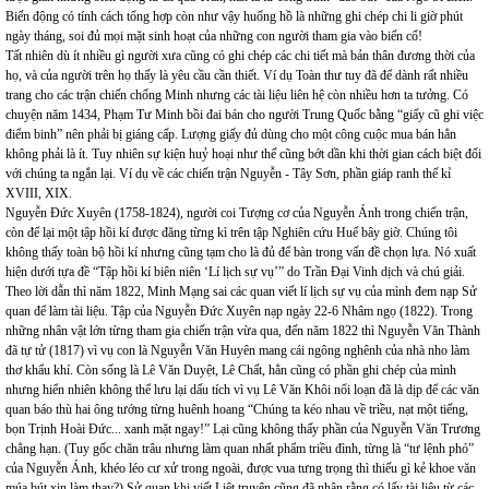
Biến động có tính cách tổng hợp còn như vậy huống hồ là những ghi chép chi li giờ phút
ngày tháng, soi đủ mọi mặt sinh hoạt của những con người tham gia vào biến cố!
Tất nhiên dù ít nhiều gì người xưa cũng có ghi chép các chi tiết mà bản thân đương thời của
họ, và của người trên họ thấy là yêu cầu cần thiết. Ví dụ Toàn thư tuy đã để dành rất nhiều
trang cho các trận chiến chống Minh nhưng các tài liệu liên hệ còn nhiều hơn ta tưởng. Có
chuyện năm 1434, Phạm Tư Minh bồi đai bán cho người Trung Quốc bằng “giấy cũ ghi việc
điểm binh” nên phải bị giáng cấp. Lượng giấy đủ dùng cho một công cuộc mua bán hẳn
không phải là ít. Tuy nhiên sự kiện huỷ hoại như thế cũng bớt dần khi thời gian cách biệt đối
với chúng ta ngắn lại. Ví dụ về các chiến trận Nguyễn - Tây Sơn, phần giáp ranh thế kỉ
XVIII, XIX.
Nguyễn Đức Xuyên (1758-1824), người coi Tượng cơ của Nguyễn Ánh trong chiến trận,
còn để lại một tập hồi kí được đăng từng kì trên tập Nghiên cứu Huế bây giờ. Chúng tôi
không thấy toàn bộ hồi kí nhưng cũng tạm cho là đủ để bàn trong vấn đề chọn lựa. Nó xuất
hiện dưới tựa đề “Tập hồi kí biên niên ‘Lí lịch sự vụ’” do Trần Đại Vinh dịch và chú giải.
Theo lời dẫn thì năm 1822, Minh Mạng sai các quan viết lí lịch sự vụ của mình đem nạp Sử
quan để làm tài liệu. Tập của Nguyễn Đức Xuyên nạp ngày 22-6 Nhâm ngọ (1822). Trong
những nhân vật lớn từng tham gia chiến trận vừa qua, đến năm 1822 thì Nguyễn Văn Thành
đã tự tử (1817) vì vụ con là Nguyễn Văn Huyên mang cái ngông nghênh của nhà nho làm
thơ khẩu khí. Còn sống là Lê Văn Duyệt, Lê Chất, hẳn cũng có phần ghi chép của mình
nhưng hiển nhiên không thể lưu lại dấu tích vì vụ Lê Văn Khôi nổi loạn đã là dịp để các văn
quan báo thù hai ông tướng từng huênh hoang “Chúng ta kéo nhau về triều, nạt một tiếng,
bọn Trịnh Hoài Đức... xanh mặt ngay!” Lại cũng không thấy phần của Nguyễn Văn Trương
chẳng hạn. (Tuy gốc chăn trâu nhưng làm quan nhất phẩm triều đình, từng là “tư lệnh phó”
của Nguyễn Ánh, khéo léo cư xử trong ngoài, được vua tưng trọng thì thiếu gì kẻ khoe văn
múa bút xin làm thay?) Sử quan khi viết Liệt truyện cũng đã nhận rằng có lấy tài liệu từ các