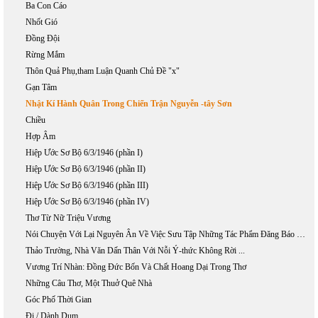
Ba Con Cáo
Nhốt Gió
Đồng Đội
Rừng Mắm
Thôn Quả Phụ,tham Luận Quanh Chủ Đề "x"
Gạn Tâm
Nhật Kí Hành Quân Trong Chiến Trận Nguyễn -tây Sơn
Chiều
Hợp Âm
Hiệp Ước Sơ Bộ 6/3/1946 (phần I)
Hiệp Ước Sơ Bộ 6/3/1946 (phần II)
Hiệp Ước Sơ Bộ 6/3/1946 (phần III)
Hiệp Ước Sơ Bộ 6/3/1946 (phần IV)
Thơ Từ Nữ Triệu Vương
Nói Chuyện Với Lại Nguyên Ân Về Việc Sưu Tập Những Tác Phẩm Đăng Báo Của Phan Khôi
Thảo Trường, Nhà Văn Dấn Thân Với Nỗi Ý-thức Không Rời ...
Vương Trí Nhàn: Đồng Đức Bốn Và Chất Hoang Dại Trong Thơ
Những Câu Thơ, Một Thuở Quê Nhà
Góc Phố Thời Gian
Đi / Dành Dụm