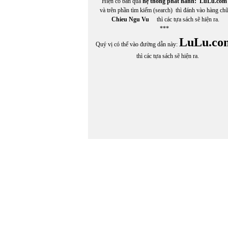
Hiện có bán qua
hệ thống phát hành:
LuLu.com
và trên phần tìm kiếm (search) thì đánh vào hàng ch
Chieu Ngu Vu
thì các tựa sách sẽ hiện ra.
***
LuLu.co
Quý vị có thể vào đường dẫn này:
thì các tựa sách sẽ hiện ra.