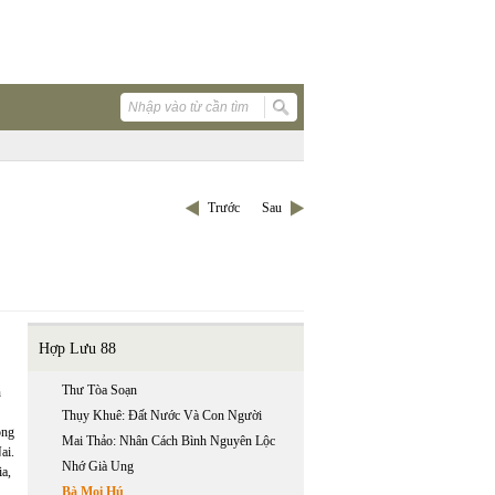
Trước
Sau
Hợp Lưu 88
Thư Tòa Soạn
n
Thụy Khuê: Đất Nước Và Con Người
ồng
Mai Thảo: Nhân Cách Bình Nguyên Lộc
ai.
Nhớ Già Ung
a,
Bà Mọi Hú