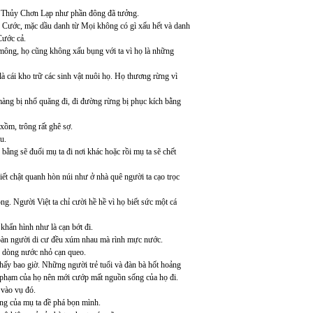
ời Thủy Chơn Lạp như phần đông đã tưởng.
 Cước, mặc dầu danh từ Mọi không có gì xấu hết và danh
Cước cả.
h mông, họ cũng không xấu bụng với ta vì họ là những
 cái kho trữ các sinh vật nuôi họ. Họ thương rừng vì
àng bị nhổ quăng đi, đi đường rừng bị phục kích bằng
xồm, trông rất ghê sợ.
u.
bằng sẽ đuổi mụ ta đi nơi khác hoặc rồi mụ ta sẽ chết
ết chật quanh hòn núi như ở nhà quê người ta cạo trọc
ng. Người Việt ta chỉ cười hề hề vì họ biết sức một cá
khẩn hình như là cạn bớt đi.
đoàn người di cư đều xúm nhau mà rình mực nước.
áu dòng nước nhỏ cạn queo.
hấy bao giờ. Những người trẻ tuổi và đàn bà hốt hoảng
 xúc phạm của họ nên mới cướp mất nguồn sống của họ đi.
 vào vụ đó.
cùng của mụ ta đề phá bọn mình.