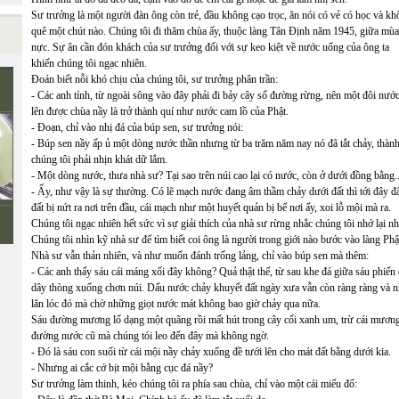
Sư trưởng là một người đàn ông còn trẻ, đầu không cạo trọc, ăn nói có vẻ có học và k
quê một chút nào. Chúng tôi đi thăm chùa ấy, thuộc làng Tân Định năm 1945, giữa mùa
nực. Sự ân cần đón khách của sư trưởng đối với sự keo kiệt về nước uống của ông ta
khiến chúng tôi ngạc nhiên.
Đoán biết nỗi khó chịu của chúng tôi, sư trưởng phân trần:
- Các anh tính, từ ngoài sông vào đây phải đi bảy cây số đường rừng, nên một đôi nướ
lên được chùa nầy là trở thành quí như nước cam lồ của Phật.
- Đoạn, chỉ vào nhị đá của búp sen, sư trưởng nói:
- Búp sen nầy ấp ủ một dòng nước thần nhưng từ ba trăm năm nay nó đã tắt chảy, thành
chúng tôi phải nhịn khát dữ lắm.
- Một dòng nước, thưa nhà sư? Tại sao trên núi cao lại có nước, còn ở dưới đồng bằng..
- Ấy, như vậy là sự thường. Có lẽ mạch nước đang âm thầm chảy dưới đất thì tới đây đất
đất bị nứt ra nơi trên đầu, cái mạch như một huyết quản bị bể nơi ấy, xoi lỗ mội mà ra.
Chúng tôi ngạc nhiên hết sức vì sự giải thích của nhà sư rừng nhắc chúng tôi nhớ lại n
Chúng tôi nhìn kỹ nhà sư để tìm biết coi ông là người trong giới nào bước vào làng Phậ
Nhà sư vẫn thản nhiên, và như muốn đánh trống lảng, chỉ vào búp sen mà thêm:
- Các anh thấy sáu cái máng xối đây không? Quả thật thế, từ sau khe đá giữa sáu phiế
dây thòng xuống chơn núi. Dấu nước chảy khuyết đất ngày xưa vẫn còn ràng ràng và n
lăn lóc đó mà chờ những giọt nước mát không bao giờ chảy qua nữa.
Sáu đường mương lố dạng một quãng rồi mất hút trong cây cối xanh um, trừ cái mươn
đường nước cũ mà chúng tói leo đến đây mà không ngờ.
- Đó là sáu con suối từ cái mội nầy chảy xuống đề tưới lên cho mát đất bằng dưới kia.
- Nhưng ai cắc cớ bịt mội bằng cục đá nầy?
Sư trưởng làm thinh, kéo chúng tôi ra phía sau chùa, chỉ vào một cái miếu đổ: