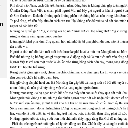
- Đây là đền thờ Bà Mọi. Chính bà ấy đã làm tắt suối do.
Khi di cư vào Nam, cách đây trên ba trăm năm, đồng bào ta không phải gặp toàn ngư
ữ:
Ở miền Đông Nam Việt, ta chạm phải người Mọi mà bây giờ người ta kêu là người Sơn
từ Sơn Cước chỉ là danh từ tổng quát không phân biệt đúng bộ lạc nào trong đám Sơn 
Ta phá rừng, và dân Mọi tìm đủ cách cản trở. Họ không tiếc đất với ta, vì đất còn min
m
người có căn bản tốt.
Nhưng họ quyết giữ rừng, vì rừng với họ như nước với cá. Họ sống nhờ rừng vì rừng là
rừng là khung cảnh quen thuộc của họ.
Đám người khai phá khu rừng quanh hòn núi nhỏ ấy bị phá phách đủ thứ: nào là mùa m
tên thuốc v.v...
Người ta rình mò dò dẫm mãi mới biết được kẻ phá hoại là một mụ Mọi già tóc tai bồm 
Biết thế nhưng họ không làm gì được mụ ta vì động một cái là mụ biến mất vào rừng sâ
Người Việt ta chỉ còn một nước là lấn lần vào rừng bằng cách đốn cây, mong rằng đồng 
trước khi họ phá hết rừng.
Rừng già bị gặm ngày một, chậm mà chắc chắn, mãi cho đến ngày kia thì vòng vây đã si
đầu con trẻ, chừa lại chiếc bánh bèo.
Bấy giờ công tác phá hoại của Bà Mọi tăng lên gấp bội và mang một vẻ bối rối, tuyệt vọ
nhơn không tài nào phá hủy công việc của hàng ngàn người được.
Nhưng một sáng kia họ ngạc nhiên hết sức mà thấy sáu con suối chảy qua đất mới khai 
Một người nói không ai tin, nhưng rồi nhiều người quan sát xác nhận điều đó nên cả 
Nước suối cạn lần thật, y như là đất khô hút lần nó và mãi cho đến chiều hôm ấy thì s
Sông cạn, núi mòn, đó là những hiện tượng họ nghe nói trong sách vở nhưng chưa hề t
lên, xem đó là một thiên tai và tin rằng trời hại họ, hoặc thần đất, thần rừng phạt tội
Những người tuổi tác sáng suốt hơn một chút nên thấy ngay rằng Bà Mọi đã nhúng tay
- Phải rồi, các người trẻ tuổi nghe có lý nên đồng reo lên. Chính đây là cái ngón cuối 