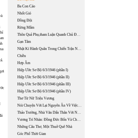
Ba Con Cáo
Nhốt Gió
và
Đồng Đội
i
Rừng Mắm
chỉ
Thôn Quả Phụ,tham Luận Quanh Chủ Đề "x"
han
Gạn Tâm
nh
Nhật Kí Hành Quân Trong Chiến Trận Nguyễn -tây Sơn
 xa
Chiều
ả.
Hợp Âm
Hiệp Ước Sơ Bộ 6/3/1946 (phần I)
gơi
Hiệp Ước Sơ Bộ 6/3/1946 (phần II)
Hiệp Ước Sơ Bộ 6/3/1946 (phần III)
ước
Hiệp Ước Sơ Bộ 6/3/1946 (phần IV)
Thơ Từ Nữ Triệu Vương
ể
Nói Chuyện Với Lại Nguyên Ân Về Việc Sưu Tập Những Tác Phẩm Đăng Báo Của Phan Khôi
Thảo Trường, Nhà Văn Dấn Thân Với Nỗi Ý-thức Không Rời ...
đá
Vương Trí Nhàn: Đồng Đức Bốn Và Chất Hoang Dại Trong Thơ
Những Câu Thơ, Một Thuở Quê Nhà
.
Góc Phố Thời Gian