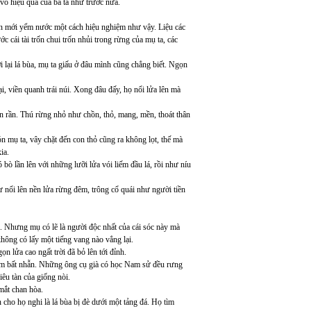
vô hiệu quả của bà ta như trước nữa.
nên mới yểm nước một cách hiệu nghiệm như vậy. Liệu các
c cái tài trốn chui trốn nhủi trong rừng của mụ ta, các
i lại lá bùa, mụ ta giấu ở đâu mình cũng chẳng biết. Ngọn
, viền quanh trái núi. Xong đâu đấy, họ nổi lửa lên mà
n rần. Thú rừng nhỏ như chồn, thỏ, mang, mền, thoát thân
n mụ ta, vây chặt đến con thỏ cũng ra không lọt, thế mà
ia.
 bò lần lên với những lưỡi lửa vói liếm đầu lá, rồi như níu
 nổi lên nền lửa rừng đêm, trông cổ quái như người tiền
. Nhưng mụ có lẽ là người độc nhất của cái sóc này mà
không có lấy một tiếng vang nào vẳng lại.
gọn lửa cao ngất trời đã bỏ lên tới đỉnh.
niềm bất nhẫn. Những ông cụ già có học Nam sử đều rưng
êu tàn của giống nòi.
mắt chan hòa.
n cho họ nghi là lá bùa bị đè dưới một tảng đá. Họ tìm