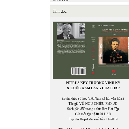
DU UYÊN
DƯƠNG NGHIỄM MẬU
DƯƠNG PHƯƠNG LINH
Tìm đọc
Duy Linh
Dzoãn Minh
PETRUS KEY TRƯƠNG VĨNH KÝ
& CUỘC XÂM LĂNG CỦA PHÁP
(Biên khảo sử học Việt Nam xã hội văn hóa.)
Tác giả VŨ NGỰ CHIÊU PhD, JD
Sách gần 850 trang / chia làm Hai Tập
Gía mỗi tập :
$30.00
USD
Tạp chí Hợp-Lưu xuất bản 11-2019