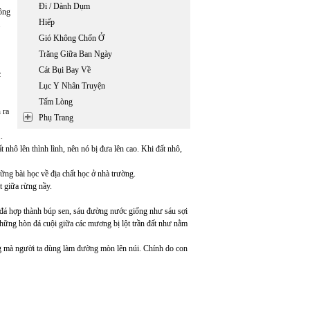
Đi / Dành Dụm
hông
Hiếp
Gió Không Chốn Ở
Trăng Giữa Ban Ngày
Cát Bụi Bay Về
c
Lục Y Nhân Truyện
Tấm Lòng
 ra
Phụ Trang
.
 nhô lên thình lình, nên nó bị đưa lên cao. Khi đất nhô,
hững bài học về địa chất học ở nhà trường.
t giữa rừng nầy.
n đá hợp thành búp sen, sáu đường nước giống như sáu sợi
hững hòn đá cuội giữa các mương bị lột trần đất như nằm
g mà người ta dùng làm đường mòn lên núi. Chính do con