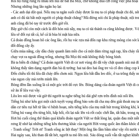
Rồi họ rùng rùng rủ nhau lên núi để bắt Bà Mọi, chớ không đùa cợt công việc phá hoại 
Nhưng những ông lão ngăn họ lại:
- Các anh dại dột quá. Nếu mụ ta ngăn suối chảy được là mụ ta có pháp thuật chi đó, 
anh có đủ tài bắt một người có pháp thuật chăng? Mà đừng nói chi là pháp thuật, nội trướ
anh cũng đã bó tay từ trước đến giờ rồi.
Bây giờ chỉ còn một cách là đốt hòn núi nầy, mụ ta có tài thánh ra cũng không được. Vớ
lửa sẽ đốt rụi tất cả, kể cả lá bùa bí mật kia nữa.
Cả đoàn đồng hoan hô các ông lão, rồi họ vác rựa mà đốn rạp khu rừng mỏng còn sót lại
đốt đống cây ấy.
Giữa mùa nắng, cây dầu cháy quanh làm mồi cho cả một đám rừng ngã rạp, lửa cháy rầ
chạy vọt ra ngoài đồng trống, nhưng Bà Mọi thì mãi không thấy bóng hình.
Bà ta biền đi chăng? Cả đoàn người Việt di cư nơi vùng đó đã vây chặt quanh núi mà đó
không thấy tăm dạng người đàn bà dị tướng: hai tai đeo hai ống tre và cổ đeo răng cọp k
Đến chiều tối thì lửa đã cháy đến chơn núi. Ngọn lửa bắt đầu leo dốc, ở xa trông thấy nó
vào ngọn cây mà rướn mình lên.
Bóng đêm lần xuồng là cả một góc trời đỏ rực lên. Bóng dáng của đoàn người Việt di cư
sử ăn lễ lửa vui vầy.
Lửa leo núi được vài giờ thì người ta nghe tiếng hú dài ghê rợn trên đỉnh núi nổi lên.
Tiếng hú như kêu gọi một cách tuyệt vọng đồng bào sơn dã cha mụ đèn giải thoát mụ ta
dân cư tiêu rụi hết từ lâu vì bệnh hoạn, nên tiếng kêu của mụ mất hút trong không khí, 
Tiếng hú vang rền từng hồi, hấp hối, rồi lại nấc lên và rốt cuộc chết lần, tất hẳn, trong n
Hơi hú cuối cùng thê thảm quá khiến đoàn người Việt se thắt lòng lại, quặn đau một 
rưng lệ nhớ lại những tiếng kêu thương khác của người Hời vong quốc âm thầm khóc đi
- Tranh sống! Trời ơi! Tranh sống ác liệt thay! Một ông lão lầm bầm như vậy rồi nước 
Hai ngày sau, khi than đã tắt hét, người ta mò lên núi. Sáu dòng suối vẫn tắt nghẹt khiế