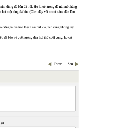
t mìn, dùng để bắn đá núi. Họ khoét trong đá núi một hàng
t hai một tảng đá lớn. (Cách đây vài mươi năm, dân làm
hô cứng lại và hóa thạch cái nút kia, nên càng không lay
t, đã bảo vệ quê hương đến hơi thở cuối cùng, họ cất
Trước
Sau
bạn