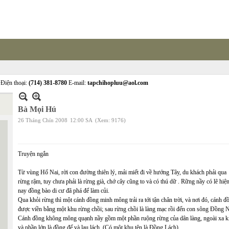
Điện thoại:
(714) 381-8780
E-mail:
tapchihopluu@aol.com
Bà Mọi Hú
26 Tháng Chín 2008
12:00 SA
(Xem: 9176)
Truyện ngắn
Từ vùng Hố Nai, rời con đường thiên lý, mải miết đi về hướng Tây, du khách phải qua
rừng rậm, tuy chưa phải là rừng già, chớ cây cũng to và có thú dữ . Rững nầy có lẽ hiệ
nay đồng bào di cư đã phá để làm củi.
Qua khỏi rừng thì một cánh đồng minh mông trải ra tới tận chân trời, và nơi đó, cánh đ
được viền bằng một khu rừng chồi; sau rừng chồi là làng mạc rồi đến con sông Đồng N
Cánh đồng không mông quạnh nầy gồm một phần ruộng rừng của dân làng, ngoài xa ki
và phần lớn là đồng đế và lau lách. (Có một khu tên là Đồng Lách).