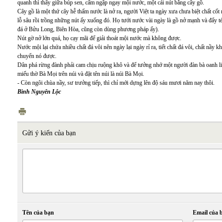
quanh thì thấy giữa búp sen, cấm ngập ngay mội nước, một cái nút bằng cây gồ.
Cây gồ là một thứ cây hễ thấm nước là nở ra, người Việt ta ngày xưa chưa biệt chất cố
lỗ sâu rồi trồng những nút ấy xuống đó. Họ tưới nước vài ngày là gồ nở mạnh và đẩy té
đá ở Bửu Long, Biên Hòa, cũng còn dùng phương pháp ấy).
Nút gờ nở lớn quá, họ cạy mãi để giải thoát mội nước mà không được.
Nước mội lại chứa nhiều chất đá vôi nên ngày lại ngày rỉ ra, tiết chất đá vôi, chất nầy k
chuyển nó được.
Dân phá rừng đành phải cam chịu ruộng khô và để tưởng nhớ một người đàn bà oanh liệ
miếu thờ Bà Mọi trên núi và đặt tên núi là núi Bà Mọi.
- Còn ngôi chùa nầy, sư trưởng tiếp, thì chỉ mới dựng lên độ sáu mươi năm nay thôi.
Bình Nguyên Lộc
Gửi ý kiến của bạn
Tên của bạn
Email của 