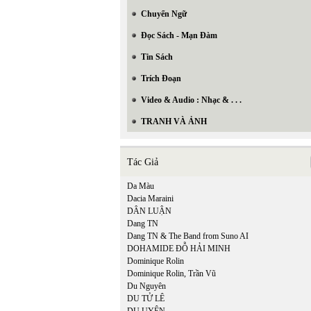
Chuyển Ngữ
Đọc Sách - Mạn Đàm
Tin Sách
Trích Đoạn
Video & Audio : Nhạc & . . .
TRANH VÀ ẢNH
Tác Giả
Da Màu
Dacia Maraini
DÂN LUẬN
Dang TN
Dang TN & The Band from Suno AI
DOHAMIDE ĐỖ HẢI MINH
Dominique Rolin
Dominique Rolin, Trần Vũ
Du Nguyên
DU TỬ LÊ