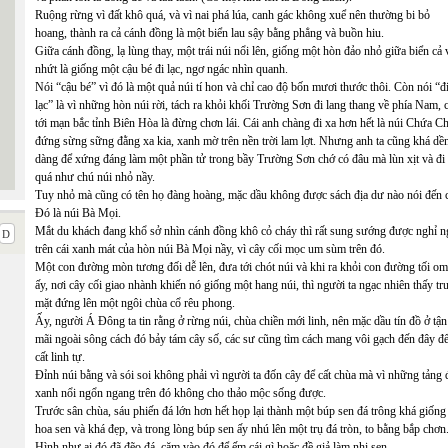
Ruộng rừng vì đất khô quá, và vì nai phá lúa, canh gác không xuể nên thường bi bỏ
hoang, thành ra cả cánh đồng là một biển lau sậy bằng phẳng và buồn hiu.
Giữa cánh đồng, lạ lùng thay, một trái núi nổi lên, giống một hòn đảo nhỏ giữa biển cả 
nhứt là giống một cậu bé đi lạc, ngơ ngác nhìn quanh.
Nói “cậu bé” vì đó là một quả núi tí hon và chỉ cao độ bốn mươi thước thôi. Còn nói “đ
lạc” là vì những hòn núi rời, tách ra khỏi khối Trường Sơn đi lang thang về phía Nam, 
tới mạn bắc tỉnh Biên Hòa là đừng chơn lái. Cái anh chàng đi xa hơn hết là núi Chứa C
đứng sừng sững đằng xa kia, xanh mờ trên nền trời lam lợt. Nhưng anh ta cũng khá dề
dàng để xứng đáng làm một phần tử trong bầy Trường Sơn chớ có đâu mà lùn xịt và đi
quá như chú núi nhỏ nầy.
Tuy nhỏ mà cũng có tên họ đàng hoàng, mặc dầu không được sách địa dư nào nói đến c
Đó là núi Bà Mọi.
Mắt du khách đang khổ sở nhìn cánh đồng khô cỏ cháy thì rất sung sướng được nghỉ n
trên cái xanh mát của hòn núi Bà Mọi nầy, vì cây cối mọc um sùm trên đó.
Một con đường mòn tương đối dễ lên, đưa tới chót núi và khi ra khỏi con đường tối om
ấy, nơi cây cối giao nhành khiến nó giống một hang núi, thì người ta ngạc nhiên thấy tr
mặt đứng lên một ngôi chùa cổ rêu phong.
Ấy, người Á Đông ta tin rằng ở rừng núi, chùa chiền mới linh, nên mặc dầu tín đồ ở tận
mãi ngoài sông cách đó bảy tám cây số, các sư cũng tìm cách mang vôi gạch đến đây đ
cất linh tự.
Đỉnh núi bằng và sói soi không phải vì người ta đốn cây để cất chùa mà vì những tảng 
xanh nổi ngổn ngang trên đó không cho thảo mộc sống được.
Trước sân chùa, sáu phiến đá lớn hơn hết họp lại thành một búp sen đá trông khá giống
hoa sen và khá đẹp, và trong lòng búp sen ấy nhú lên một trụ đá tròn, to bằng bắp chơn
Hình như ai đó đã đẽo đá, cặm vào đó để ếm cái gì hoặc đề giả làm nhị sen.