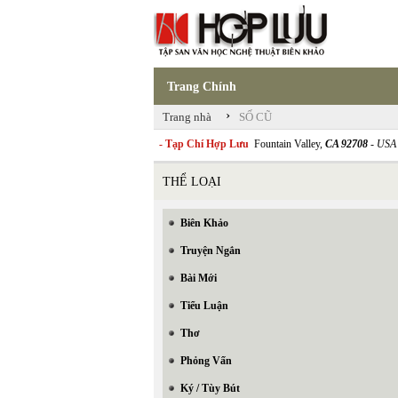
Trang Chính
›
Trang nhà
SỐ CŨ
- Tạp Chí Hợp Lưu
Fountain Valley,
CA 92708
- USA
THỂ LOẠI
Biên Khảo
Truyện Ngắn
Bài Mới
Tiểu Luận
Thơ
Phỏng Vấn
Ký / Tùy Bút