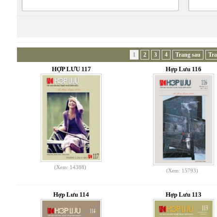
1
2
3
4
Trang sau
Tra
HỢP LƯU 117
Hợp Lưu 116
(Xem: 14388)
(Xem: 15793)
Hợp Lưu 114
Hợp Lưu 113